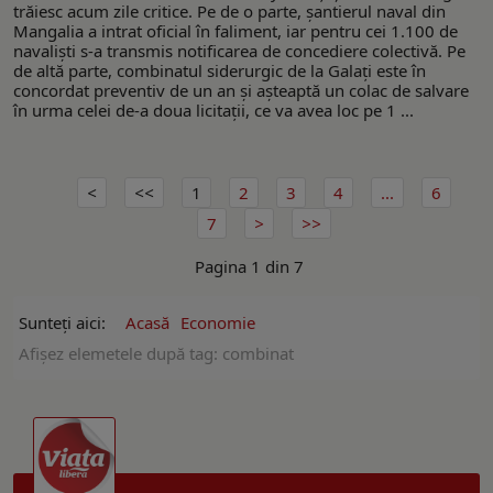
trăiesc acum zile critice. Pe de o parte, șantierul naval din
Mangalia a intrat oficial în faliment, iar pentru cei 1.100 de
navaliști s-a transmis notificarea de concediere colectivă. Pe
de altă parte, combinatul siderurgic de la Galați este în
concordat preventiv de un an și așteaptă un colac de salvare
în urma celei de-a doua licitații, ce va avea loc pe 1 ...
1
2
3
4
...
6
7
Pagina 1 din 7
Sunteți aici:
Acasă
Economie
Afişez elemetele după tag: combinat