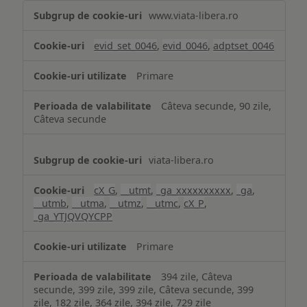
Măsurare
www.viata-libera.ro
și
analiză
evid_set_0046
,
evid_0046
,
adptset_0046
Primare
Câteva secunde, 90 zile,
Câteva secunde
viata-libera.ro
cX_G
,
__utmt
,
_ga_xxxxxxxxxx
,
_ga
,
__utmb
,
__utma
,
__utmz
,
__utmc
,
cX_P
,
_ga_YTJQVQYCPP
Primare
394 zile, Câteva
secunde, 399 zile, 399 zile, Câteva secunde, 399
zile, 182 zile, 364 zile, 394 zile, 729 zile