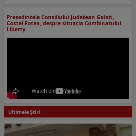
Preşedintele Consiliului Judeţean Galaţi,
Costel Fotea, despre situaţia Combinatului
Liberty
Ultimele Ştiri