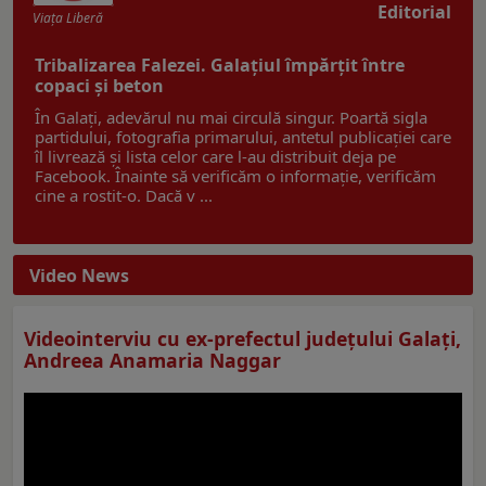
Editorial
Viaţa Liberă
Tribalizarea Falezei. Galațiul împărțit între
copaci și beton
În Galați, adevărul nu mai circulă singur. Poartă sigla
partidului, fotografia primarului, antetul publicației care
îl livrează și lista celor care l-au distribuit deja pe
Facebook. Înainte să verificăm o informație, verificăm
cine a rostit-o. Dacă v ...
Video News
Videointerviu cu ex-prefectul judeţului Galaţi,
Andreea Anamaria Naggar