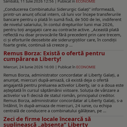
Sâmbătă, 11 Iulie 2026 12:56 |
Publicat în
ECONOMIE
„Conducerea Combinatului Siderurgic Galați” informează,
printr-un anunț oficial intern, că luni vor începe transferurile
bancare pentru o plată în sumă fixă, de 500 de lei, indiferent
de nivelul salariului, în contul drepturilor lunii mai 2026,
pentru toți angajații care au contracte active. „Această plată
reflectă nu doar provocările fără precedent prin care trecem,
ci și eforturile deosebite ale siderurgiștilor care, în condiții
foarte grele, continuă să creeze p ...
Remus Borza: Există o ofertă pentru
cumpărarea Liberty!
Miercuri, 24 Iunie 2026 16:00 |
Publicat în
ECONOMIE
Remus Borza, administrator concordatar al Liberty Galați, a
anunțat, miercuri după-amiază, că există deja o ofertă
angajantă pentru preluarea activelor Liberty, iar o a doua este
așteptată în cursul săptămânii viitoare. Soluția de vânzare a
activelor va fi decisă de statul român, principalul creditor.
Remus Borza, administrator concordatar al Liberty Galați, s-a
întâlnit, în după-amiaza de miercuri, 24 iunie, cu echipa
centrală de conducere a combinatului gălățean, pe ...
Zeci de firme locale încearcă să
suplinească „absența” Liberty