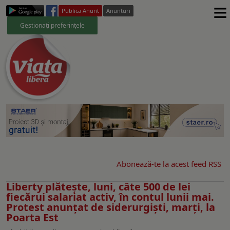
≡
Publica Anunt
Anunturi
Gestionați preferințele
Abonează-te la acest feed RSS
Liberty plătește, luni, câte 500 de lei
fiecărui salariat activ, în contul lunii mai.
Protest anunțat de siderurgiști, marți, la
Poarta Est