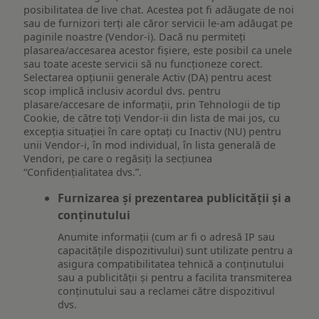
posibilitatea de live chat. Acestea pot fi adăugate de noi
sau de furnizori terți ale căror servicii le-am adăugat pe
paginile noastre (Vendor-i). Dacă nu permiteți
plasarea/accesarea acestor fișiere, este posibil ca unele
sau toate aceste servicii să nu funcționeze corect.
Selectarea opțiunii generale Activ (DA) pentru acest
scop implică inclusiv acordul dvs. pentru
plasare/accesare de informații, prin Tehnologii de tip
Cookie, de către toți Vendor-ii din lista de mai jos, cu
excepția situației în care optați cu Inactiv (NU) pentru
unii Vendor-i, în mod individual, în lista generală de
Vendori, pe care o regăsiți la secțiunea
“Confidențialitatea dvs.”.
Furnizarea și prezentarea publicității și a
conținutului
Anumite informații (cum ar fi o adresă IP sau
capacitățile dispozitivului) sunt utilizate pentru a
asigura compatibilitatea tehnică a conținutului
sau a publicității și pentru a facilita transmiterea
conținutului sau a reclamei către dispozitivul
dvs.