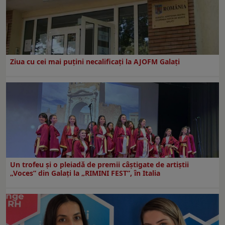
Ziua cu cei mai puțini necalificați la AJOFM Galați
Un trofeu şi o pleiadă de premii câştigate de artiştii
„Voces” din Galaţi la „RIMINI FEST”, în Italia