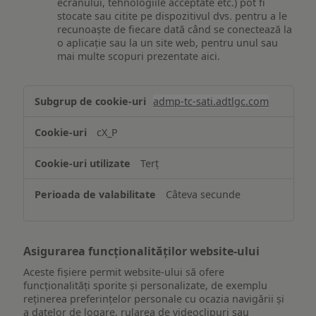
ecranului, tehnologiile acceptate etc.) pot fi
stocate sau citite pe dispozitivul dvs. pentru a le
recunoaște de fiecare dată când se conectează la
o aplicație sau la un site web, pentru unul sau
mai multe scopuri prezentate aici.
Stocarea
admp-tc-sati.adtlgc.com
și/sau
accesarea
cX_P
informațiilor
de
Terț
pe
un
Câteva secunde
dispozitiv
Asigurarea funcționalităților website-ului
Aceste fișiere permit website-ului să ofere
funcționalități sporite și personalizate, de exemplu
reţinerea preferinţelor personale cu ocazia navigării și
a datelor de logare, rularea de videoclipuri sau