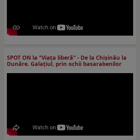
SPOT ON la "Viaţa liberă" - De la Chișinău la
Dunăre. Galațiul, prin ochii basarabenilor