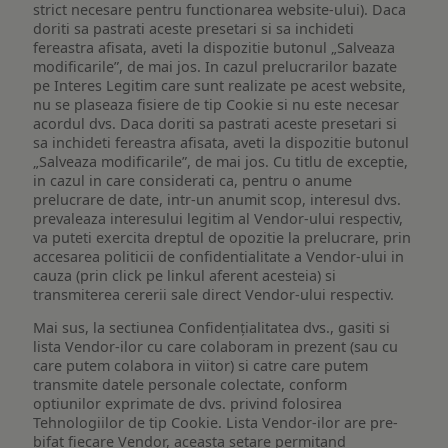
strict necesare pentru functionarea website-ului). Daca
doriti sa pastrati aceste presetari si sa inchideti
fereastra afisata, aveti la dispozitie butonul „Salveaza
modificarile”, de mai jos. In cazul prelucrarilor bazate
pe Interes Legitim care sunt realizate pe acest website,
nu se plaseaza fisiere de tip Cookie si nu este necesar
acordul dvs. Daca doriti sa pastrati aceste presetari si
sa inchideti fereastra afisata, aveti la dispozitie butonul
„Salveaza modificarile”, de mai jos. Cu titlu de exceptie,
in cazul in care considerati ca, pentru o anume
prelucrare de date, intr-un anumit scop, interesul dvs.
prevaleaza interesului legitim al Vendor-ului respectiv,
va puteti exercita dreptul de opozitie la prelucrare, prin
accesarea politicii de confidentialitate a Vendor-ului in
cauza (prin click pe linkul aferent acesteia) si
transmiterea cererii sale direct Vendor-ului respectiv.
Mai sus, la sectiunea Confidențialitatea dvs., gasiti si
lista Vendor-ilor cu care colaboram in prezent (sau cu
care putem colabora in viitor) si catre care putem
transmite datele personale colectate, conform
optiunilor exprimate de dvs. privind folosirea
Tehnologiilor de tip Cookie. Lista Vendor-ilor are pre-
bifat fiecare Vendor, aceasta setare permitand