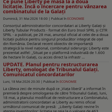
Ce pune Liberty pe masă la a doua
licitație. Încă o încercare pentru vânzarea
combinatului de la Galați
Duminică, 31 Mai 2026 18:00 |
Publicat în
ECONOMIE
Consorțiul administratorilor concordatari ai Liberty Galați și
Liberty Tubular Products - format din Euro Insol SPRL și CITR
SPRL - a publicat, pe 28 mai, anunțul oficial al celei de-a doua
licitații publice pentru singurul producător integrat de oțel
din România. Declarat recent obiectiv de importanță
strategică la nivel național, combinatul siderurgic Liberty este
prezentat astfel: „Situat pe o platformă industrială de 1.600
de hectare în Galați, cu acces direct la infrastr ...
UPDATE. Planul pentru restructurarea
Liberty, omologat de Tribunalul Galați.
Comunicatul concordatarilor
Luni, 18 Mai 2026 20:30 |
Publicat în
ECONOMIE
La câteva zeci de minute după ce „Viața liberă” a informat în
premieră despre omologarea de către Tribunalul Galați, luni,
18 mai, a planului modificat de restructurare a Combinatului,
administratorii concordatari ai Liberty au remis oficial
următorul comunicat de presă: „Liberty Galați revine în
atenția investitorilor: licitația se reia la o valoare de 463