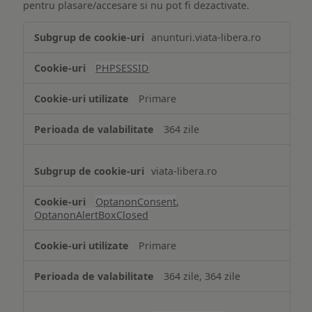
pentru plasare/accesare si nu pot fi dezactivate.
Tehnologii
anunturi.viata-libera.ro
de
tip
PHPSESSID
Cookie
strict
Primare
necesare
364 zile
viata-libera.ro
OptanonConsent
,
OptanonAlertBoxClosed
Primare
364 zile, 364 zile