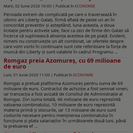
Marți, 02 Iunie 2026 16:00 |
Publicat în
ECONOMIE
Perioada extrem de complicată pe care o traversează în
ultimii ani Liberty Galați, firmă aflată de peste un an în
concordat preventiv și așteptând, luna aceasta, a doua
licitație pentru activele sale, face ca zeci de firme din Galați să
încerce să suplinească absența acesteia de pe piață. Evident,
nimeni nu construiește un alt combinat, iar ofertele despre
care vom vorbi în continuare sunt cele referitoare la forța de
muncă din Liberty și sunt valabile în cadrul Programu ...
Romgaz preia Azomureș, cu 69 milioane
de euro
Luni, 01 Iunie 2026 11:00 |
Publicat în
ECONOMIE
Romgaz a preluat platforma Azomureș pentru suma de 69
milioane de euro. Contractul de achiziție a fost semnat vineri,
iar tranzacția a fost avizată de Consiliul de Administrație al
Romgaz. Din suma totală, 46 milioane de euro reprezintă
valoarea combinatului, 10 milioane de euro reprezintă
materia primă și stocurile, iar 13 milioane de euro sunt
costurile necesare pentru menținerea combinatului în
funcțiune și plata salariaților în următoarele două luni, până
la preluarea ef ...