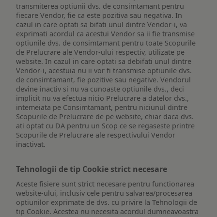
transmiterea optiunii dvs. de consimtamant pentru
fiecare Vendor, fie ca este pozitiva sau negativa. In
cazul in care optati sa bifati unul dintre Vendor-i, va
exprimati acordul ca acestui Vendor sa ii fie transmise
optiunile dvs. de consimtamant pentru toate Scopurile
de Prelucrare ale Vendor-ului respectiv, utilizate pe
website. In cazul in care optati sa debifati unul dintre
Vendor-i, acestuia nu ii vor fi transmise optiunile dvs.
de consimtamant, fie pozitive sau negative. Vendorul
devine inactiv si nu va cunoaste optiunile dvs., deci
implicit nu va efectua nicio Prelucrare a datelor dvs.,
intemeiata pe Consimtamant, pentru niciunul dintre
Scopurile de Prelucrare de pe website, chiar daca dvs.
ati optat cu DA pentru un Scop ce se regaseste printre
Scopurile de Prelucrare ale respectivului Vendor
inactivat.
Tehnologii de tip Cookie strict necesare
Aceste fisiere sunt strict necesare pentru functionarea
website-ului, inclusiv cele pentru salvarea/procesarea
optiunilor exprimate de dvs. cu privire la Tehnologii de
tip Cookie. Acestea nu necesita acordul dumneavoastra