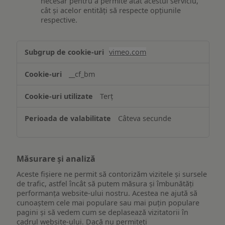
necesar pentru a permite atât acestui serviciu,
cât și acelor entități să respecte opțiunile
respective.
Asigurarea
vimeo.com
funcționalităților
website-
__cf_bm
ului
Terț
Câteva secunde
Măsurare și analiză
Aceste fișiere ne permit să contorizăm vizitele și sursele
de trafic, astfel încât să putem măsura și îmbunătăți
performanța website-ului nostru. Acestea ne ajută să
cunoaștem cele mai populare sau mai puțin populare
pagini și să vedem cum se deplasează vizitatorii în
cadrul website-ului. Dacă nu permiteți