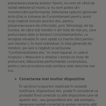
plasarea/accesarea acestor fișiere, nu vom ști când ați
vizitat website-ul nostru și nu vom putea să-i
monitorizăm performanța. Selectarea opțiunii generale
Activ (DA) in coloana de Consimtamant pentru acest
scop implică inclusiv acordul dvs. pentru
plasare/accesare de informații, prin Tehnologii de tip
Cookie, de către toți Vendor-ii din lista de mai jos, care
prelucreaza date in temeiul Consimtamantului, cu
excepția situației în care optați cu Inactiv (NU) pentru
unii Vendor-i, în mod individual, în lista generală de
Vendori, pe care o regăsiți la secțiunea
“Confidențialitatea dvs.” In mod separat, in cadrul
Scopului « Masurare si Analiza » exista un Scop de
prelucrare, Măsurarea performanței conținutului,
pentru care procedura este similara celei descrise mai
sus.
Conectarea mai multor dispozitive
În sprijinul scopurilor explicate în această
notificare, dispozitivul dvs. poate fi considerat ca
probabil fiind conectat cu alte dispozitive care vă
aparțin dvs., sau gospodăriei dvs. (de exemplu,
deoarece sunteți conectat la același serviciu atât