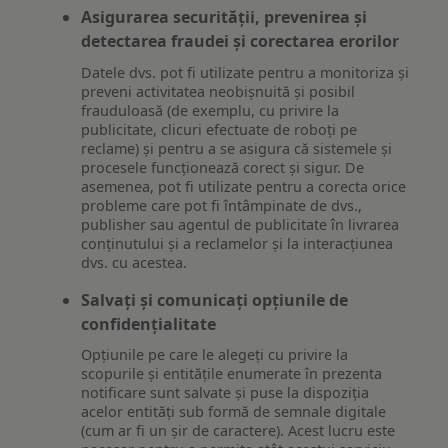
Asigurarea securității, prevenirea și
detectarea fraudei și corectarea erorilor
Datele dvs. pot fi utilizate pentru a monitoriza și
preveni activitatea neobișnuită și posibil
frauduloasă (de exemplu, cu privire la
publicitate, clicuri efectuate de roboți pe
reclame) și pentru a se asigura că sistemele și
procesele funcționează corect și sigur. De
asemenea, pot fi utilizate pentru a corecta orice
probleme care pot fi întâmpinate de dvs.,
publisher sau agentul de publicitate în livrarea
conținutului și a reclamelor și la interacțiunea
dvs. cu acestea.
Salvați și comunicați opțiunile de
confidențialitate
Opțiunile pe care le alegeți cu privire la
scopurile și entitățile enumerate în prezenta
notificare sunt salvate și puse la dispoziția
acelor entități sub formă de semnale digitale
(cum ar fi un șir de caractere). Acest lucru este