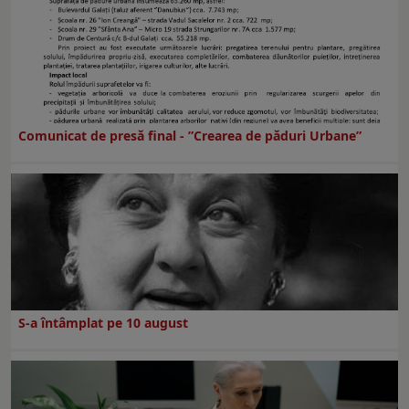
Comunicat de presă final - ”Crearea de păduri Urbane”
S-a întâmplat pe 10 august