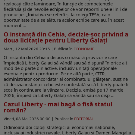
realocați către laminoare, în funcție de competențele
fiecăruia și de nevoile echipelor ce vor reporni unele linii de
producție. „Inițiativa se referă și la colegi TESA, ca o
oportunitate de a se alătura acelor echipe care au, în acest
moment ...
O instanţă din Cehia, decizie-șoc privind a
doua licitație pentru Liberty Galaţi
Marți, 12 Mai 2026 20:15 |
Publicat în
ECONOMIE
O instanță din Cehia a dispus o măsură provizorie care
împiedică Liberty Galați să vândă sau să dispună în orice alt
mod de o parte din active, inclusiv unități operaționale
esențiale pentru producție. Pe de altă parte, CITR,
administrator concordatar al combinatului gălățean, susține
că decizia instanței cehe este contestată și că Liberty poate fi
scos în continuare la vânzare. Decizia, emisă pe 17 martie
2026, împiedică Liberty Galați să vândă sau să disp ...
Cazul Liberty - mai bagă o fisă statul
român?
Vineri, 08 Mai 2026 00:00 |
Publicat în
EDITORIAL
Odinioară doi coloși strategici ai economiei naționale,
inclusiv ai industriei navale, Liberty Galați și Damen Mangalia