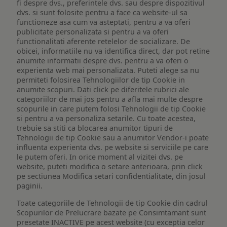
fi despre dvs., preferintele dvs. sau despre dispozitivul
dvs. si sunt folosite pentru a face ca website-ul sa
functioneze asa cum va asteptati, pentru a va oferi
publicitate personalizata si pentru a va oferi
functionalitati aferente retelelor de socializare. De
obicei, informatiile nu va identifica direct, dar pot retine
anumite informatii despre dvs. pentru a va oferi o
experienta web mai personalizata. Puteti alege sa nu
permiteti folosirea Tehnologiilor de tip Cookie in
anumite scopuri. Dati click pe diferitele rubrici ale
categoriilor de mai jos pentru a afla mai multe despre
scopurile in care putem folosi Tehnologii de tip Cookie
si pentru a va personaliza setarile. Cu toate acestea,
trebuie sa stiti ca blocarea anumitor tipuri de
Tehnologii de tip Cookie sau a anumitor Vendor-i poate
influenta experienta dvs. pe website si serviciile pe care
le putem oferi. In orice moment al vizitei dvs. pe
website, puteti modifica o setare anterioara, prin click
pe sectiunea Modifica setari confidentialitate, din josul
paginii.
Toate categoriile de Tehnologii de tip Cookie din cadrul
Scopurilor de Prelucrare bazate pe Consimtamant sunt
presetate INACTIVE pe acest website (cu exceptia celor