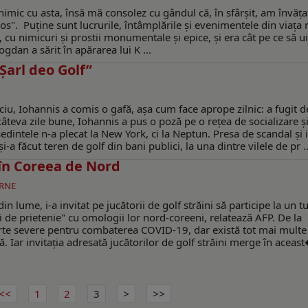
nimic cu asta, însă mă consolez cu gândul că, în sfârșit, am învăța
los". Puține sunt lucrurile, întâmplările și evenimentele din viața
, cu nimicuri și prostii monumentale și epice, și era cât pe ce să ui
gdan a sărit în apărarea lui K ...
„Şarl deo Golf”
iciu, Iohannis a comis o gafă, așa cum face aprope zilnic: a fugit d
eva zile bune, Iohannis a pus o poză pe o rețea de socializare ș
ședintele n-a plecat la New York, ci la Neptun. Presa de scandal și 
-a făcut teren de golf din bani publici, la una dintre vilele de pr ..
e în Coreea de Nord
ERNE
n lume, i-a invitat pe jucătorii de golf străini să participe la un 
 de prietenie" cu omologii lor nord-coreeni, relatează AFP. De la
foarte severe pentru combaterea COVID-19, dar există tot mai mult
. Iar invitaţia adresată jucătorilor de golf străini merge în aceast�
1
2
3