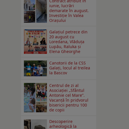
Contract atribuit în
iunie, lucrări
demarate în august.
Investiţie în Valea
Oraşului
Galaţiul petrece din
20 august cu
Loredana, Vlăduța
Lupău, Raluka și
Elena Gheorghe
Canotorii de la CSS
Galați, locul al treilea
la Bascov
Centrul de zi al
Asociației „Sfântul
Antonie cel Mare”.
Vacanță în pridvorul
bisericii pentru 100
de copii
Descoperire
arheologică la