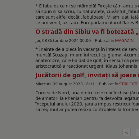
* E fabulos ce ni se-ntâmplă! Firește că n-am zis 
să spun și să scriu, cu naturalețe, cuvântul „fabu
care sunt altfel decât „fabuloase".M-am luat, iată
ce-am venit, azi, aici. Europarlamentarul Rareș Bo
O stradă din Sibiu va fi botezată 
Joi, 03 Octombrie 2024 00:00 |
Publicat în
MAGAZIN
* Înainte de a pleca în vacanță în interes de serv
muncă! Scuzați, m-am întrecut cu gluma! Acum cât
anatemizre, care l-a dat de golf, în sensul că pre
aristocratică a reactionat urgent: Klaus Iohannis și
Jucătorii de golf, invitați să joac
Miercuri, 09 August 2023 18:11 |
Publicat în
ŞTIRI EXT
Coreea de Nord, una dintre cele mai închise ţări di
de amatori la Phenian pentru "a dezvolta legături
începutul anului 2020, ţara a impus restricţii 
că regimul ar putea relaxa controalele la frontieră