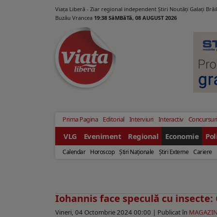
Viața Liberă - Ziar regional independent Știri Noutăți Galaţi Bră
Buzău Vrancea
19:38 SâMBăTă, 08 AUGUST 2026
Prima Pagina
Editorial
Interviuri
Interactiv
Concursur
VLG
Eveniment
Regional
Economie
Pol
Calendar
Horoscop
Ştiri Naţionale
Ştiri Externe
Cariere
Iohannis face speculă cu insecte:
Vineri, 04 Octombrie 2024 00:00 |
Publicat în
MAGAZI