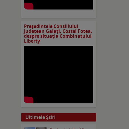
Preşedintele Consiliului
Judeţean Galaţi, Costel Fotea,
despre situaţia Combinatului
Liberty
Ultimele Ştiri