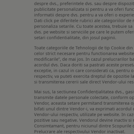
despre dvs., preferintele dvs. sau despre dispozit
publicitate personalizata si pentru a va oferi func
informatii despre dvs. pentru a va oferi o experi
Dati click pe diferitele rubrici ale categoriilor 
personaliza setarile. Cu toate acestea, trebuie s
dvs. pe website si serviciile pe care le putem ofer
setari confidentialitate, din josul paginii.
Toate categoriile de Tehnologii de tip Cookie di
celor strict necesare pentru functionarea website-u
modificarile”, de mai jos. In cazul prelucrarilor 
acordul dvs. Daca doriti sa pastrati aceste presetar
exceptie, in cazul in care considerati ca, pentru 
respectiv, va puteti exercita dreptul de opozitie l
si transmiterea cererii sale direct Vendor-ului res
Mai sus, la sectiunea Confidențialitatea dvs., gas
transmite datele personale colectate, conform opt
Vendor, aceasta setare permitand transmiterea opt
bifati unul dintre Vendor-i, va exprimati acordul
Vendor-ului respectiv, utilizate pe website. In caz
pozitive sau negative. Vendorul devine inactiv si 
Consimtamant, pentru niciunul dintre Scopurile d
Prelucrare ale respectivului Vendor inactivat.