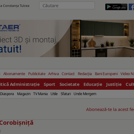
ila Constanţa Tulcea
i
Abonamente
Publicitate
Arhiva
Contact
Redacția
Bani Europeni
Video 
itică Administrație
Sport
Societate
Educație
Justiție
Cul
Diaspora
Magazin
TV Mania
Utile
Sfaturi
Unde Mergem
Abonează-te la acest f
 Corobișniță
N