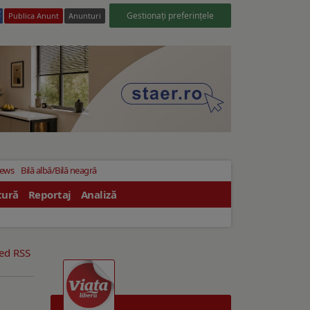
Gestionați preferințele
Publica Anunt
Anunturi
News
Bilă albă/Bilă neagră
tură
Reportaj
Analiză
eed RSS