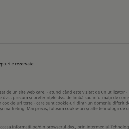
pturile rezervate.
zat de un site web care, - atunci când este vizitat de un utilizator -
 dvs., precum și preferințele dvs. de limbă sau informații de conec
ookie-uri terțe - care sunt cookie-uri dintr-un domeniu diferit de 
e și marketing. Mai precis, folosim cookie-uri și alte tehnologii de
ccesa informatii pe/din browserul dvs., prin intermediul Tehnologii