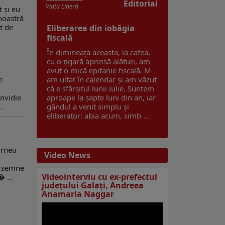
Editorial
Viaţa Liberă
t și eu
 noastră
t de
Eliberarea din iobăgia
fiscală
În dimineața aceasta, la cafea,
cu o țigară aprinsă alături, am
avut o mică epifanie fiscală. M-
e
am uitat în calendar și am văzut
i
că e sfârșitul lunii iulie. Suntem
invidie
aproape la șapte luni din an, iar
.
gândul a venit simplu și
eliberator: abia acum, simb ...
turneu
Video News
e semne
Videointerviu cu ex-prefectul
 ...
judeţului Galaţi, Andreea
Anamaria Naggar