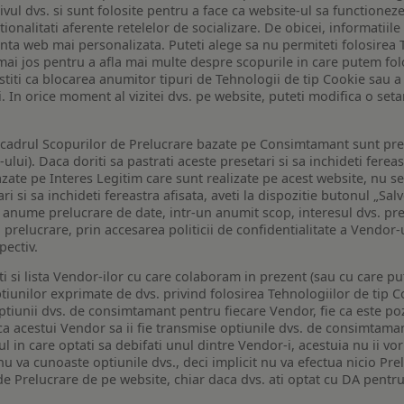
ivul dvs. si sunt folosite pentru a face ca website-ul sa functionez
tionalitati aferente retelelor de socializare. De obicei, informatiile
enta web mai personalizata. Puteti alege sa nu permiteti folosirea 
de mai jos pentru a afla mai multe despre scopurile in care putem fo
a stiti ca blocarea anumitor tipuri de Tehnologii de tip Cookie sau
i. In orice moment al vizitei dvs. pe website, puteti modifica o set
n cadrul Scopurilor de Prelucrare bazate pe Consimtamant sunt pre
lui). Daca doriti sa pastrati aceste presetari si sa inchideti fereas
bazate pe Interes Legitim care sunt realizate pe acest website, nu s
i si sa inchideti fereastra afisata, aveti la dispozitie butonul „Sal
o anume prelucrare de date, intr-un anumit scop, interesul dvs. pre
a prelucrare, prin accesarea politicii de confidentialitate a Vendor-u
pectiv.
iti si lista Vendor-ilor cu care colaboram in prezent (sau cu care p
iunilor exprimate de dvs. privind folosirea Tehnologiilor de tip Co
iunii dvs. de consimtamant pentru fiecare Vendor, fie ca este pozit
 ca acestui Vendor sa ii fie transmise optiunile dvs. de consimtama
ul in care optati sa debifati unul dintre Vendor-i, acestuia nu ii v
nu va cunoaste optiunile dvs., deci implicit nu va efectua nicio Pre
e Prelucrare de pe website, chiar daca dvs. ati optat cu DA pentru