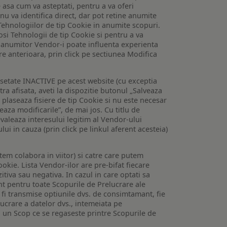
e asa cum va asteptati, pentru a va oferi
 nu va identifica direct, dar pot retine anumite
Tehnologiilor de tip Cookie in anumite scopuri.
losi Tehnologii de tip Cookie si pentru a va
 a anumitor Vendor-i poate influenta experienta
are anterioara, prin click pe sectiunea Modifica
setate INACTIVE pe acest website (cu exceptia
tra afisata, aveti la dispozitie butonul „Salveaza
e plaseaza fisiere de tip Cookie si nu este necesar
veaza modificarile”, de mai jos. Cu titlu de
valeaza interesului legitim al Vendor-ului
lui in cauza (prin click pe linkul aferent acesteia)
utem colabora in viitor) si catre care putem
okie. Lista Vendor-ilor are pre-bifat fiecare
iva sau negativa. In cazul in care optati sa
nt pentru toate Scopurile de Prelucrare ale
or fi transmise optiunile dvs. de consimtamant, fie
lucrare a datelor dvs., intemeiata pe
 un Scop ce se regaseste printre Scopurile de