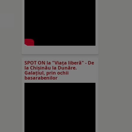
SPOT ON la "Viaţa liberă" - De
la Chișinău la Dunăre.
Galațiul, prin ochii
basarabenilor