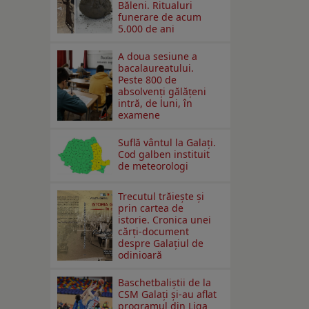
Băleni. Ritualuri
funerare de acum
5.000 de ani
A doua sesiune a
bacalaureatului.
Peste 800 de
absolvenţi gălăţeni
intră, de luni, în
examene
Suflă vântul la Galaţi.
Cod galben instituit
de meteorologi
Trecutul trăiește și
prin cartea de
istorie. Cronica unei
cărți-document
despre Galațiul de
odinioară
Baschetbaliștii de la
CSM Galați și-au aflat
programul din Liga