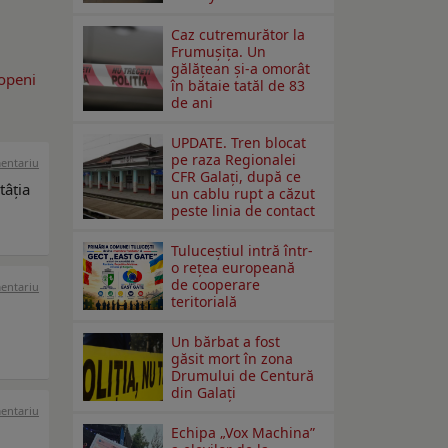
Caz cutremurător la
Frumușița. Un
gălățean și-a omorât
ropeni
în bătaie tatăl de 83
de ani
UPDATE. Tren blocat
pe raza Regionalei
mentariu
CFR Galați, după ce
tâția
un cablu rupt a căzut
peste linia de contact
Tuluceștiul intră într-
o rețea europeană
de cooperare
mentariu
teritorială
Un bărbat a fost
găsit mort în zona
Drumului de Centură
din Galați
mentariu
Echipa „Vox Machina”