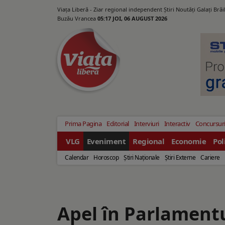
Viața Liberă - Ziar regional independent Știri Noutăți Galaţi Bră
Buzău Vrancea
05:17 JOI, 06 AUGUST 2026
Prima Pagina
Editorial
Interviuri
Interactiv
Concursur
VLG
Eveniment
Regional
Economie
Pol
Calendar
Horoscop
Ştiri Naţionale
Ştiri Externe
Cariere
Apel în Parlament