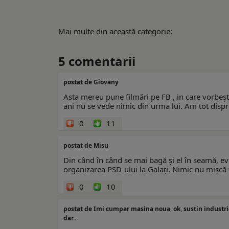
Mai multe din această categorie:
5
comentarii
postat de Giovany
Asta mereu pune filmări pe FB , in care vorbeșt
ani nu se vede nimic din urma lui. Am tot dispre
0
11
postat de Misu
Din când în când se mai bagă și el în seamă, ev
organizarea PSD-ului la Galați. Nimic nu mișcă f
0
10
postat de Imi cumpar masina noua, ok, sustin industri
dar...