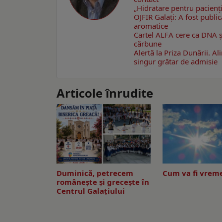
„Hidratare pentru pacienți
OJFIR Galați: A fost public
aromatice
Cartel ALFA cere ca DNA ș
cărbune
Alertă la Priza Dunării. A
singur grătar de admisie
Articole înrudite
Duminică, petrecem
Cum va fi vreme
româneşte şi greceşte în
Centrul Galaţiului