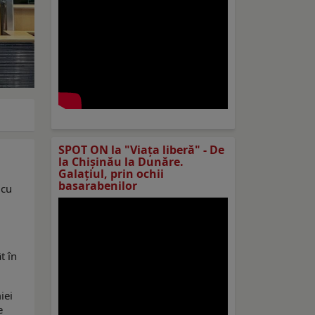
SPOT ON la "Viaţa liberă" - De
la Chișinău la Dunăre.
Galațiul, prin ochii
basarabenilor
 cu
t în
iei
e