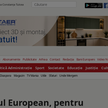
ila Constanţa Tulcea
i
Abonamente
Publicitate
Arhiva
Contact
Redacția
Bani Europeni
Video 
itică Administrație
Sport
Societate
Educație
Justiție
Cul
Diaspora
Magazin
TV Mania
Utile
Sfaturi
Unde Mergem
ul European, pentru