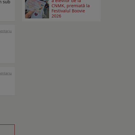
a elevilor de la
in sub
CNMK, premiată la
Festivalul Boovie
2026
mentariu
mentariu