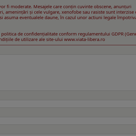
or fi moderate. Mesajele care conţin cuvinte obscene, anunţuri
gniri, ameninţări şi cele vulgare, xenofobe sau rasiste sunt interzise
 îsi asuma eventualele daune, în cazul unor actiuni legale împotriv
 politica de confidenţialitate conform regulamentului GDPR (Gen
ițiile de utilizare ale site-ului www.viata-libera.ro