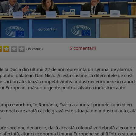
5
comentarii
(15 voturi)
de la Dacia din ultimii 22 de ani reprezintă un semnal de alarmă
putatul gălățean Dan Nica. Acesta susține că diferențele de cost
de carbon afectează competitivitatea industriei europene în raport
ului European, măsuri urgente pentru salvarea industriei auto
.
 timp ce vorbim, în România, Dacia a anunțat primele concedieri
 semnal care arată cât de gravă este situația din industria auto, atâ
.
are spre noi, deoarece, dacă această coloană vertebrală a econom
 afectată, atunci economia Uniunii Europene se află într-o situați