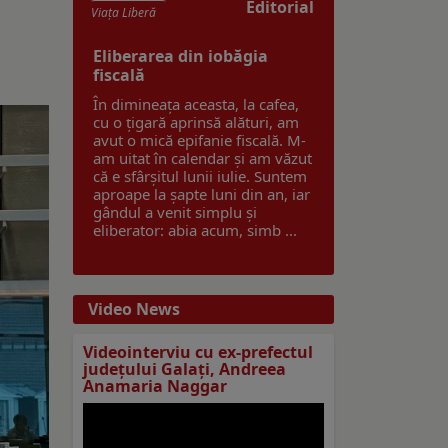
Editorial
Viaţa Liberă
Eliberarea din iobăgia
fiscală
În dimineața aceasta, la cafea,
cu o țigară aprinsă alături, am
avut o mică epifanie fiscală. M-
am uitat în calendar și am văzut
că e sfârșitul lunii iulie. Suntem
aproape la șapte luni din an, iar
gândul a venit simplu și
eliberator: abia acum, simb ...
Video News
Videointerviu cu ex-prefectul
judeţului Galaţi, Andreea
Anamaria Naggar