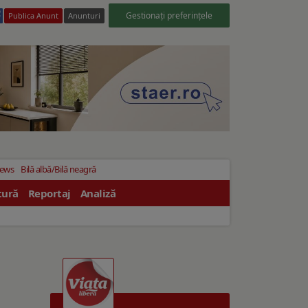
Gestionați preferințele
Publica Anunt
Anunturi
News
Bilă albă/Bilă neagră
tură
Reportaj
Analiză