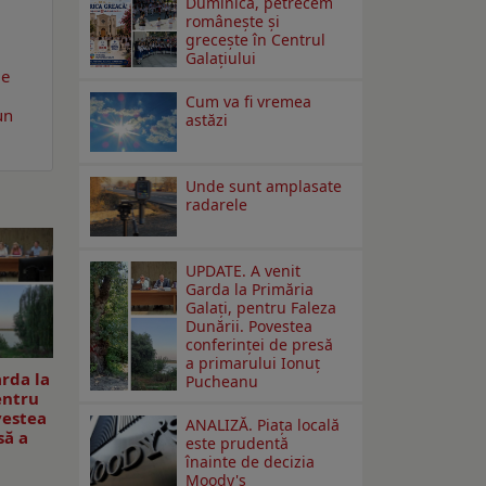
Duminică, petrecem
româneşte şi
greceşte în Centrul
Galaţiului
de
Cum va fi vremea
un
astăzi
Unde sunt amplasate
radarele
UPDATE. A venit
Garda la Primăria
Galaţi, pentru Faleza
Dunării. Povestea
conferinţei de presă
a primarului Ionuţ
rda la
Pucheanu
entru
vestea
ANALIZĂ. Piața locală
să a
este prudentă
înainte de decizia
Moody's