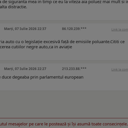
a de siguranta mea in timp ce eu la viteza aia poluez mai mult si 
ta distractie.
Marți, 07 Iulie 2026 22:37
86.120.239.***
Link la co
a auto cu o legislație excesivă față de emisiile poluante.Cititi ce
ea cutiilor negre auto,ca in aviație
Marți, 07 Iulie 2026 22:27
213.233.88.***
Link la co
Se duce degeaba prin parlamentul european
utul mesajelor pe care le postează şi îşi asumă toate consecinţele.