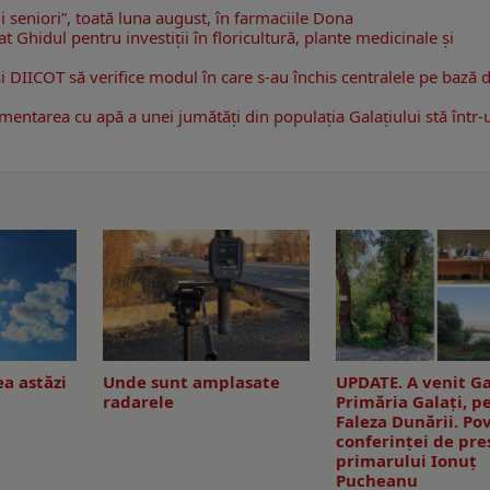
i seniori”, toată luna august, în farmaciile Dona
at Ghidul pentru investiții în floricultură, plante medicinale și
i DIICOT să verifice modul în care s-au închis centralele pe bază 
limentarea cu apă a unei jumătăţi din populaţia Galațiului stă într-
a astăzi
Unde sunt amplasate
UPDATE. A venit Ga
radarele
Primăria Galaţi, p
Faleza Dunării. Po
conferinţei de pre
primarului Ionuţ
Pucheanu