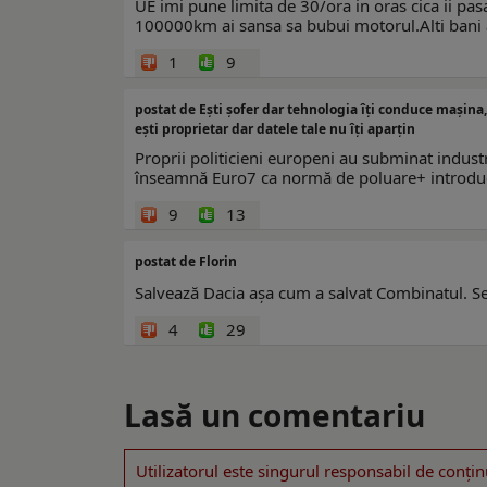
UE imi pune limita de 30/ora in oras cica ii pas
100000km ai sansa sa bubui motorul.Alti bani al
1
9
postat de Ești șofer dar tehnologia îți conduce mașina,
ești proprietar dar datele tale nu îți aparțin
Proprii politicieni europeni au subminat industri
înseamnă Euro7 ca normă de poluare+ introducer
9
13
postat de Florin
Salvează Dacia așa cum a salvat Combinatul. 
4
29
Lasă un comentariu
Utilizatorul este singurul responsabil de conţin