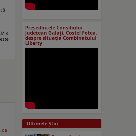
 că
Preşedintele Consiliului
Judeţean Galaţi, Costel Fotea,
BAM a
despre situaţia Combinatului
ceste
Liberty
Ultimele Ştiri
a de