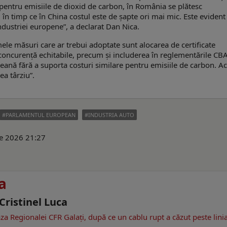
le pentru emisiile de dioxid de carbon, în România se plătesc
n timp ce în China costul este de șapte ori mai mic. Este evident
ndustriei europene”, a declarat Dan Nica.
e măsuri care ar trebui adoptate sunt alocarea de certificate
e concurență echitabile, precum și includerea în reglementările C
ană fără a suporta costuri similare pentru emisiile de carbon. A
ea târziu”.
PARLAMENTUL EUROPEAN
INDUSTRIA AUTO
ie 2026 21:27
a
 Cristinel Luca
za Regionalei CFR Galați, după ce un cablu rupt a căzut peste lini