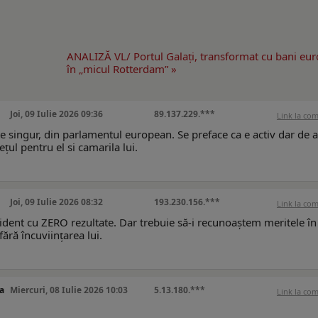
ANALIZĂ VL/ Portul Galaţi, transformat cu bani eu
în „micul Rotterdam” »
Joi, 09 Iulie 2026 09:36
89.137.229.***
Link la co
e singur, din parlamentul european. Se preface ca e activ dar de a
țul pentru el si camarila lui.
Joi, 09 Iulie 2026 08:32
193.230.156.***
Link la co
ident cu ZERO rezultate. Dar trebuie să-i recunoaștem meritele în
ără încuviințarea lui.
a
Miercuri, 08 Iulie 2026 10:03
5.13.180.***
Link la co