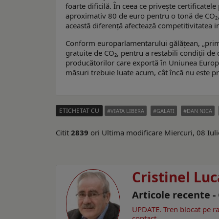
foarte dificilă. În ceea ce privește certificate
aproximativ 80 de euro pentru o tonă de CO₂, î
această diferență afectează competitivitatea i
Conform europarlamentarului gălățean, „primel
gratuite de CO₂, pentru a restabili condiții d
producătorilor care exportă în Uniunea Europe
măsuri trebuie luate acum, cât încă nu este pr
ETICHETAT CU
VIATA LIBERA
GALATI
DAN NICA
Citit
2839
ori
Ultima modificare Miercuri, 08 Iul
Cristinel Luc
Articole recente -
UPDATE. Tren blocat pe ra
contact