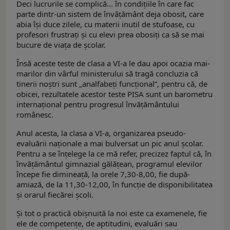
Deci lucrurile se complică... în condițiile în care fac
parte dintr-un sistem de învățământ deja obosit, care
abia își duce zilele, cu materii inutil de stufoase, cu
profesori frustrați și cu elevi prea obosiți ca să se mai
bucure de viața de școlar.
Însă aceste teste de clasa a VI-a le dau apoi ocazia mai-
marilor din vârful ministerului să tragă concluzia că
tinerii noștri sunt „analfabeți funcțional”, pentru că, de
obicei, rezultatele acestor teste PISA sunt un barometru
internațional pentru progresul învățământului
românesc.
Anul acesta, la clasa a VI-a, organizarea pseudo-
evaluării naționale a mai bulversat un pic anul școlar.
Pentru a se înțelege la ce mă refer, precizez faptul că, în
învățământul gimnazial gălățean, programul elevilor
începe fie dimineață, la orele 7,30-8,00, fie după-
amiază, de la 11,30-12,00, în funcție de disponibilitatea
și orarul fiecărei școli.
Și tot o practică obișnuită la noi este ca examenele, fie
ele de competențe, de aptitudini, evaluări sau