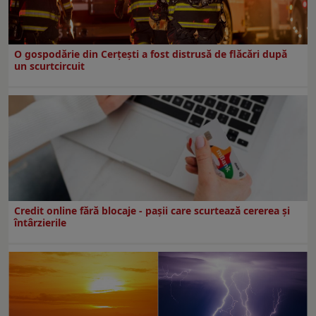
O gospodărie din Cerțești a fost distrusă de flăcări după
un scurtcircuit
Credit online fără blocaje - pașii care scurtează cererea și
întârzierile