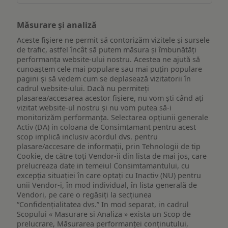
Măsurare și analiză
Aceste fișiere ne permit să contorizăm vizitele și sursele
de trafic, astfel încât să putem măsura și îmbunătăți
performanța website-ului nostru. Acestea ne ajută să
cunoaștem cele mai populare sau mai puțin populare
pagini și să vedem cum se deplasează vizitatorii în
cadrul website-ului. Dacă nu permiteți
plasarea/accesarea acestor fișiere, nu vom ști când ați
vizitat website-ul nostru și nu vom putea să-i
monitorizăm performanța. Selectarea opțiunii generale
Activ (DA) in coloana de Consimtamant pentru acest
scop implică inclusiv acordul dvs. pentru
plasare/accesare de informații, prin Tehnologii de tip
Cookie, de către toți Vendor-ii din lista de mai jos, care
prelucreaza date in temeiul Consimtamantului, cu
excepția situației în care optați cu Inactiv (NU) pentru
unii Vendor-i, în mod individual, în lista generală de
Vendori, pe care o regăsiți la secțiunea
“Confidențialitatea dvs.” In mod separat, in cadrul
Scopului « Masurare si Analiza » exista un Scop de
prelucrare, Măsurarea performanței conținutului,