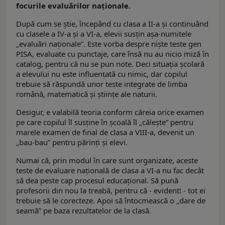
focurile evaluărilor naționale.
După cum se știe, începând cu clasa a II-a și continuând
cu clasele a IV-a și a VI-a, elevii susțin așa-numitele
„evaluări naționale”. Este vorba despre niște teste gen
PISA, evaluate cu punctaje, care însă nu au nicio miză în
catalog, pentru că nu se pun note. Deci situația școlară
a elevului nu este influențată cu nimic, dar copilul
trebuie să răspundă unor teste integrate de limba
română, matematică și științe ale naturii.
Desigur, e valabilă teoria conform căreia orice examen
pe care copilul îl susține în școală îl „călește” pentru
marele examen de final de clasa a VIII-a, devenit un
„bau-bau” pentru părinți și elevi.
Numai că, prin modul în care sunt organizate, aceste
teste de evaluare națională de clasa a VI-a nu fac decât
să dea peste cap procesul educațional. Să pună
profesorii din nou la treabă, pentru că - evident! - tot ei
trebuie să le corecteze. Apoi să întocmească o „dare de
seamă” pe baza rezultatelor de la clasă.