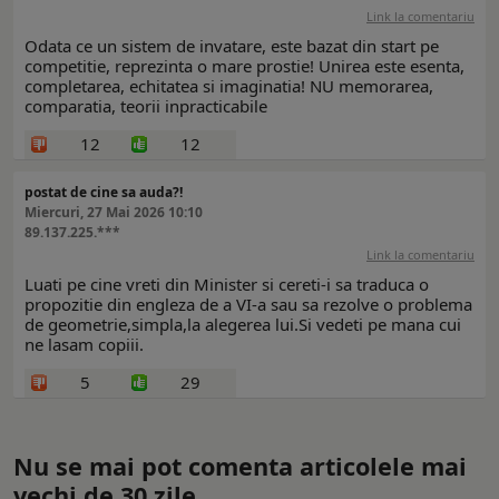
Link la comentariu
Odata ce un sistem de invatare, este bazat din start pe
competitie, reprezinta o mare prostie! Unirea este esenta,
completarea, echitatea si imaginatia! NU memorarea,
comparatia, teorii inpracticabile
12
12
postat de cine sa auda?!
Miercuri, 27 Mai 2026 10:10
89.137.225.***
Link la comentariu
Luati pe cine vreti din Minister si cereti-i sa traduca o
propozitie din engleza de a VI-a sau sa rezolve o problema
de geometrie,simpla,la alegerea lui.Si vedeti pe mana cui
ne lasam copiii.
5
29
Nu se mai pot comenta articolele mai
vechi de 30 zile.