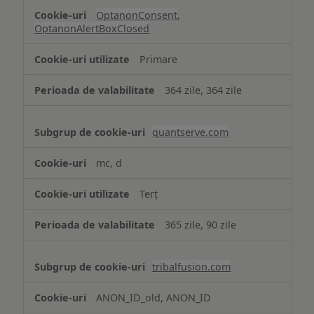
OptanonConsent
,
OptanonAlertBoxClosed
Primare
364 zile, 364 zile
quantserve.com
mc, d
Terț
365 zile, 90 zile
tribalfusion.com
ANON_ID_old, ANON_ID