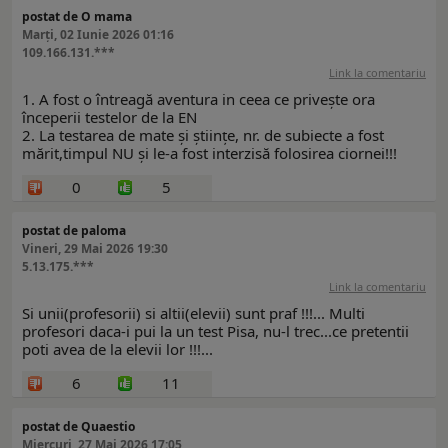
postat de O mama
Marți, 02 Iunie 2026 01:16
109.166.131.***
Link la comentariu
1. A fost o întreagă aventura in ceea ce privește ora
începerii testelor de la EN
2. La testarea de mate și științe, nr. de subiecte a fost
mărit,timpul NU și le-a fost interzisă folosirea ciornei!!!
0
5
postat de paloma
Vineri, 29 Mai 2026 19:30
5.13.175.***
Link la comentariu
Si unii(profesorii) si altii(elevii) sunt praf !!!... Multi
profesori daca-i pui la un test Pisa, nu-l trec...ce pretentii
poti avea de la elevii lor !!!...
6
11
postat de Quaestio
Miercuri, 27 Mai 2026 17:05