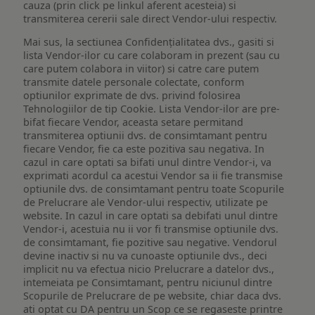
cauza (prin click pe linkul aferent acesteia) si
transmiterea cererii sale direct Vendor-ului respectiv.
Mai sus, la sectiunea Confidențialitatea dvs., gasiti si
lista Vendor-ilor cu care colaboram in prezent (sau cu
care putem colabora in viitor) si catre care putem
transmite datele personale colectate, conform
optiunilor exprimate de dvs. privind folosirea
Tehnologiilor de tip Cookie. Lista Vendor-ilor are pre-
bifat fiecare Vendor, aceasta setare permitand
transmiterea optiunii dvs. de consimtamant pentru
fiecare Vendor, fie ca este pozitiva sau negativa. In
cazul in care optati sa bifati unul dintre Vendor-i, va
exprimati acordul ca acestui Vendor sa ii fie transmise
optiunile dvs. de consimtamant pentru toate Scopurile
de Prelucrare ale Vendor-ului respectiv, utilizate pe
website. In cazul in care optati sa debifati unul dintre
Vendor-i, acestuia nu ii vor fi transmise optiunile dvs.
de consimtamant, fie pozitive sau negative. Vendorul
devine inactiv si nu va cunoaste optiunile dvs., deci
implicit nu va efectua nicio Prelucrare a datelor dvs.,
intemeiata pe Consimtamant, pentru niciunul dintre
Scopurile de Prelucrare de pe website, chiar daca dvs.
ati optat cu DA pentru un Scop ce se regaseste printre