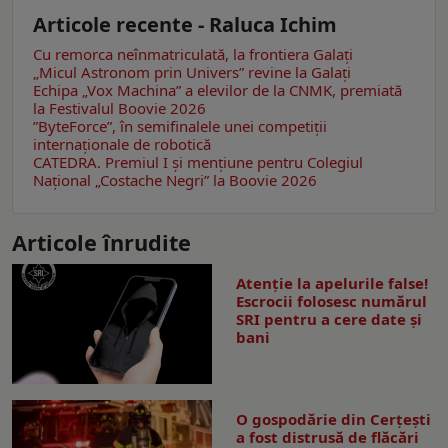
Articole recente - Raluca Ichim
Cu remorca neînmatriculată, la frontiera Galați
„Micul Astronom prin Univers” revine la Galați
Echipa „Vox Machina” a elevilor de la CNMK, premiată
la Festivalul Boovie 2026
”ByteForce”, în semifinalele unei competiții
internaționale de robotică
CATEDRA. Premiul I și mențiune pentru Colegiul
Național „Costache Negri” la Boovie 2026
Articole înrudite
Atenție la apelurile false!
Escrocii folosesc numărul
SRI pentru a cere date și
bani
O gospodărie din Cerțești
a fost distrusă de flăcări