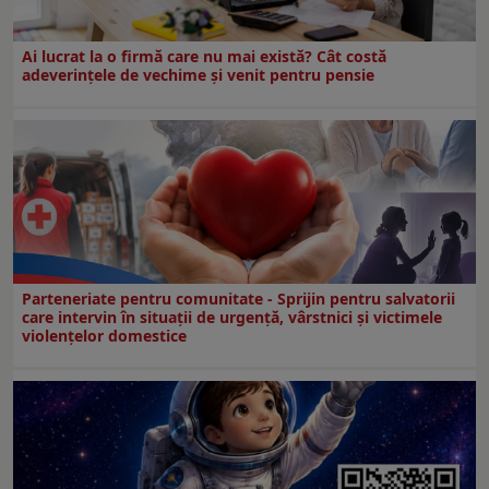
Ai lucrat la o firmă care nu mai există? Cât costă
adeverințele de vechime și venit pentru pensie
Parteneriate pentru comunitate - Sprijin pentru salvatorii
care intervin în situații de urgență, vârstnici și victimele
violențelor domestice