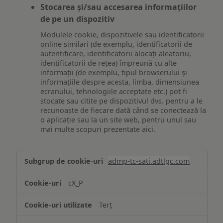
Stocarea și/sau accesarea informațiilor
de pe un dispozitiv
Modulele cookie, dispozitivele sau identificatorii
online similari (de exemplu, identificatorii de
autentificare, identificatorii alocați aleatoriu,
identificatorii de rețea) împreună cu alte
informații (de exemplu, tipul browserului și
informațiile despre acesta, limba, dimensiunea
ecranului, tehnologiile acceptate etc.) pot fi
stocate sau citite pe dispozitivul dvs. pentru a le
recunoaște de fiecare dată când se conectează la
o aplicație sau la un site web, pentru unul sau
mai multe scopuri prezentate aici.
Stocarea
admp-tc-sati.adtlgc.com
și/sau
accesarea
cX_P
informațiilor
de
Terț
pe
un