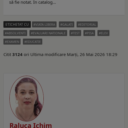
să fie notat. În catalog...
ETICHETAT CU
VIATA LIBERA
GALATI
EDITORIAL
ABSOLVENTI
EVALUARI NATIONALE
TEST
PISA
ELEV
EXAMEN
EDUCATIE
Citit
3124
ori
Ultima modificare Marți, 26 Mai 2026 18:29
Raluca Ichim