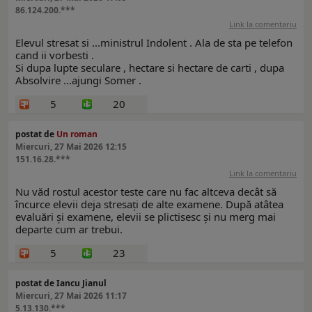
86.124.200.***
Link la comentariu
Elevul stresat si ...ministrul Indolent . Ala de sta pe telefon
cand ii vorbesti .
Si dupa lupte seculare , hectare si hectare de carti , dupa
Absolvire ...ajungi Somer .
5
20
postat de
Un roman
Miercuri, 27 Mai 2026 12:15
151.16.28.***
Link la comentariu
Nu văd rostul acestor teste care nu fac altceva decât să
încurce elevii deja stresați de alte examene. După atâtea
evaluări și examene, elevii se plictisesc și nu merg mai
departe cum ar trebui.
5
23
postat de Iancu Jianul
Miercuri, 27 Mai 2026 11:17
5.13.130.***