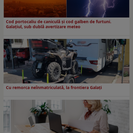
Cod portocaliu de caniculă și cod galben de furtuni.
Galațiul, sub dublă avertizare meteo
Cu remorca neînmatriculată, la frontiera Galați