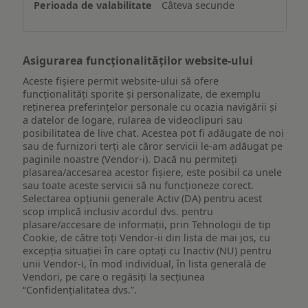
Câteva secunde
dispozitiv
Asigurarea funcționalităților website-ului
Aceste fișiere permit website-ului să ofere
funcționalități sporite și personalizate, de exemplu
reţinerea preferinţelor personale cu ocazia navigării și
a datelor de logare, rularea de videoclipuri sau
posibilitatea de live chat. Acestea pot fi adăugate de noi
sau de furnizori terți ale căror servicii le-am adăugat pe
paginile noastre (Vendor-i). Dacă nu permiteți
plasarea/accesarea acestor fișiere, este posibil ca unele
sau toate aceste servicii să nu funcționeze corect.
Selectarea opțiunii generale Activ (DA) pentru acest
scop implică inclusiv acordul dvs. pentru
plasare/accesare de informații, prin Tehnologii de tip
Cookie, de către toți Vendor-ii din lista de mai jos, cu
excepția situației în care optați cu Inactiv (NU) pentru
unii Vendor-i, în mod individual, în lista generală de
Vendori, pe care o regăsiți la secțiunea
“Confidențialitatea dvs.”.