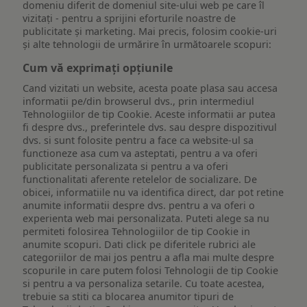
domeniu diferit de domeniul site-ului web pe care îl
vizitați - pentru a sprijini eforturile noastre de
publicitate și marketing. Mai precis, folosim cookie-uri
și alte tehnologii de urmărire în următoarele scopuri:
Cum vă exprimați opțiunile
Cand vizitati un website, acesta poate plasa sau accesa
informatii pe/din browserul dvs., prin intermediul
Tehnologiilor de tip Cookie. Aceste informatii ar putea
fi despre dvs., preferintele dvs. sau despre dispozitivul
dvs. si sunt folosite pentru a face ca website-ul sa
functioneze asa cum va asteptati, pentru a va oferi
publicitate personalizata si pentru a va oferi
functionalitati aferente retelelor de socializare. De
obicei, informatiile nu va identifica direct, dar pot retine
anumite informatii despre dvs. pentru a va oferi o
experienta web mai personalizata. Puteti alege sa nu
permiteti folosirea Tehnologiilor de tip Cookie in
anumite scopuri. Dati click pe diferitele rubrici ale
categoriilor de mai jos pentru a afla mai multe despre
scopurile in care putem folosi Tehnologii de tip Cookie
si pentru a va personaliza setarile. Cu toate acestea,
trebuie sa stiti ca blocarea anumitor tipuri de