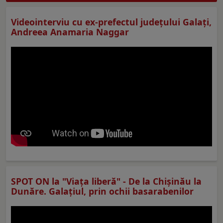
Videointerviu cu ex-prefectul judeţului Galaţi,
Andreea Anamaria Naggar
SPOT ON la "Viaţa liberă" - De la Chișinău la
Dunăre. Galațiul, prin ochii basarabenilor