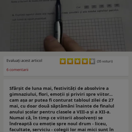
Evaluaţi acest articol
(35 voturi)
6
comentarii
Sfârșit de luna mai, festivități de absolvire a
gimnaziului, flori, emoții și priviri spre viitor...
cam așa ar putea fi conturat tabloul zilei de 27
mai, cu doar două săptămâni înainte de finalul
anului școlar pentru clasele a VIII-a și a XII-a.
Numai că, în timp ce viitorii absolvenți se
îndreaptă cu emoție spre noul drum - liceu,
facultate, serviciu - colegii lor mai mici sunt în