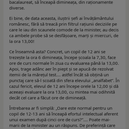
bacalaureat, să înceapă dimineața, din raționamente
diverse.
Ei bine, de data aceasta, iluștrii șefi ai învățământului
românesc, fără să treacă prin filtrul rațiunii deciziile pe
care le iau din scaunele comode de la minister, au decis
ca ambele probe să se desfășoare, marți și miercuri, de
la ora 13,00!
Ce înseamnă asta? Concret, un copil de 12 ani se
trezește la ora 6 dimineața, începe școala la 7,30, face
ore de curs normale în ziua cu evaluarea până la 13,00.
Apoi, trage adânc aer în piept și se apucă de rezolvat
itemii de la mărețul test.... astfel încât să obțină un
punctaj care să-l scoată din sfera elevului „analfabet”. În
cazul fericit, elevul de 12 ani începe orele la 12,00 și dă
aceeași evaluare la ora 13,00, cu mintea mai odihnită
decât cel care a făcut ore de dimineață.
Întrebarea ar fi simplă: „Oare este normal pentru un
copil de 12-13 ani să înceapă efortul intelectual aferent
unui examen după cinci ore de curs?”.... Poate mai-
marii de la minister au un răspuns. De preferință care