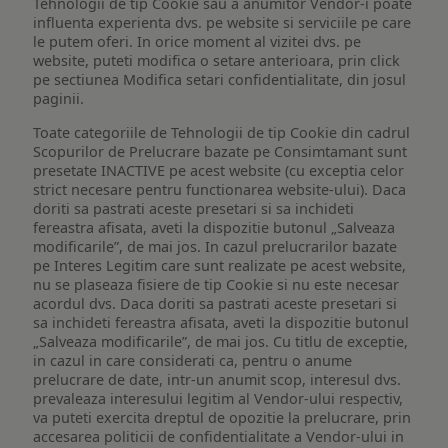
Tehnologii de tip Cookie sau a anumitor Vendor-i poate
influenta experienta dvs. pe website si serviciile pe care
le putem oferi. In orice moment al vizitei dvs. pe
website, puteti modifica o setare anterioara, prin click
pe sectiunea Modifica setari confidentialitate, din josul
paginii.
Toate categoriile de Tehnologii de tip Cookie din cadrul
Scopurilor de Prelucrare bazate pe Consimtamant sunt
presetate INACTIVE pe acest website (cu exceptia celor
strict necesare pentru functionarea website-ului). Daca
doriti sa pastrati aceste presetari si sa inchideti
fereastra afisata, aveti la dispozitie butonul „Salveaza
modificarile”, de mai jos. In cazul prelucrarilor bazate
pe Interes Legitim care sunt realizate pe acest website,
nu se plaseaza fisiere de tip Cookie si nu este necesar
acordul dvs. Daca doriti sa pastrati aceste presetari si
sa inchideti fereastra afisata, aveti la dispozitie butonul
„Salveaza modificarile”, de mai jos. Cu titlu de exceptie,
in cazul in care considerati ca, pentru o anume
prelucrare de date, intr-un anumit scop, interesul dvs.
prevaleaza interesului legitim al Vendor-ului respectiv,
va puteti exercita dreptul de opozitie la prelucrare, prin
accesarea politicii de confidentialitate a Vendor-ului in