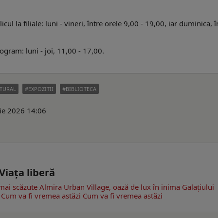
ul la filiale: luni - vineri, între orele 9,00 - 19,00, iar duminica, î
ogram: luni - joi, 11,00 - 17,00.
TURAL
EXPOZITII
BIBLIOTECA
nie 2026 14:06
 Viaţa liberă
mai scăzute
Almira Urban Village, oază de lux în inima Galațiului
Cum va fi vremea astăzi
Cum va fi vremea astăzi