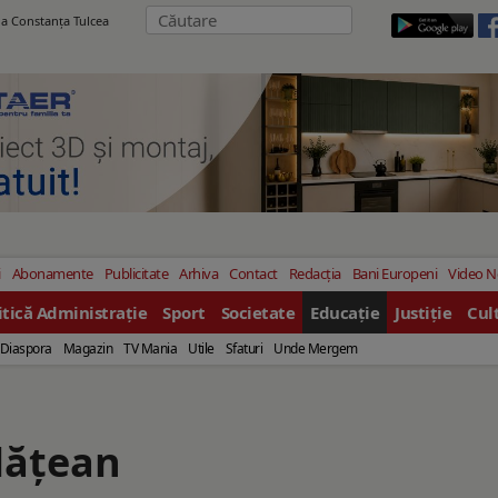
ila Constanţa Tulcea
i
Abonamente
Publicitate
Arhiva
Contact
Redacția
Bani Europeni
Video 
itică Administrație
Sport
Societate
Educație
Justiție
Cul
Diaspora
Magazin
TV Mania
Utile
Sfaturi
Unde Mergem
lățean