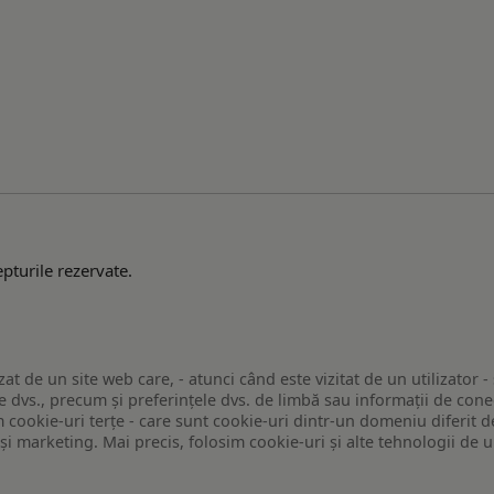
pturile rezervate.
zat de un site web care, - atunci când este vizitat de un utilizator -
 dvs., precum și preferințele dvs. de limbă sau informații de conec
ookie-uri terțe - care sunt cookie-uri dintr-un domeniu diferit de 
e și marketing. Mai precis, folosim cookie-uri și alte tehnologii de