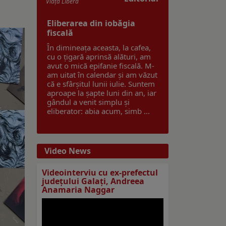
Viaţa Liberă
Eliberarea din iobăgia
fiscală
În dimineața aceasta, la cafea,
cu o țigară aprinsă alături, am
avut o mică epifanie fiscală. M-
am uitat în calendar și am văzut
că e sfârșitul lunii iulie. Suntem
aproape la șapte luni din an, iar
gândul a venit simplu și
eliberator: abia acum, simb ...
Video News
Videointerviu cu ex-prefectul
judeţului Galaţi, Andreea
Anamaria Naggar