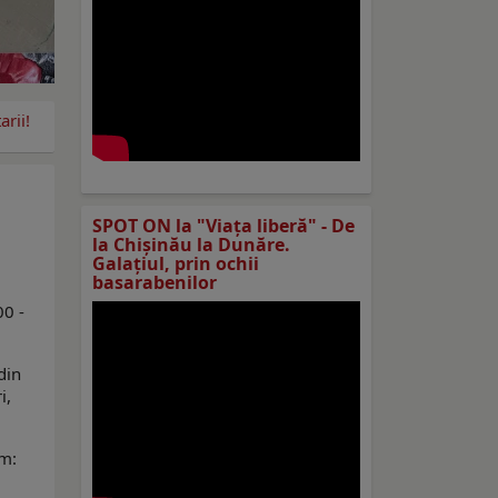
rii!
SPOT ON la "Viaţa liberă" - De
la Chișinău la Dunăre.
Galațiul, prin ochii
basarabenilor
00 -
din
i,
am: