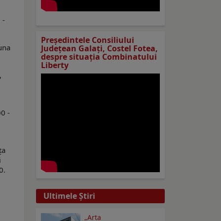
 -
Preşedintele Consiliului
runa
Judeţean Galaţi, Costel Fotea,
despre situaţia Combinatului
Liberty
,
0 -
ța
i
0.
Ultimele Ştiri
„Arta