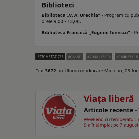
Biblioteci
Biblioteca „V. A. Urechia“
- Program cu public
orele 9,00 - 13,00.
Biblioteca Franceză „Eugene Ionesco“
- Pr
ETICHETAT CU
GALATI
VIATA LIBERA
CARNET CUL
Citit
3672
ori
Ultima modificare Miercuri, 03 Iu
Viaţa liberă
Articole recente -
Weekend cu temperaturi 
S-a întâmplat pe 7 august