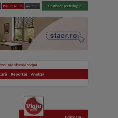
Gestionați preferințele
Publica Anunt
Anunturi
News
Bilă albă/Bilă neagră
tură
Reportaj
Analiză
Editorial