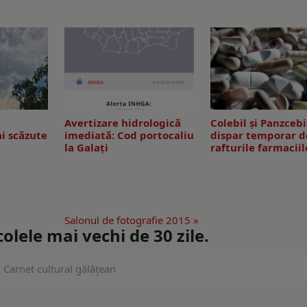
Avertizare hidrologică
Colebil și Panzcebi
i scăzute
imediată: Cod portocaliu
dispar temporar d
la Galaţi
rafturile farmaciil
Salonul de fotografie 2015 »
lele mai vechi de 30 zile.
Carnet cultural gălățean