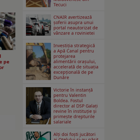
Tecuci
CNAIR avertizează
șoferii asupra unui
portal neautorizat de
vânzare a rovinietei
Investiția strategică
a Apă Canal pentru
l
protejarea
e pe
alimentării orașului,
accelerată de situația
or
excepțională de pe
Dunăre
Victorie în instanță
pentru Valentin
Boldea. Fostul
director al DSP Galați
revine în instituție și
primește drepturile
salariale
Alți doi foști jucători
ai Oțelului și-au găsit