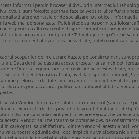
ccesa informatii pe/din browserul dvs., prin intermediul Tehnologii
ivul dvs. si sunt folosite pentru a face ca website-ul sa functionez
tionalitati aferente retelelor de socializare. De obicei, informatiile
enta web mai personalizata. Puteti alege sa nu permiteti folosirea 
de mai jos pentru a afla mai multe despre scopurile in care putem fo
a stiti ca blocarea anumitor tipuri de Tehnologii de tip Cookie sau
i. In orice moment al vizitei dvs. pe website, puteti modifica o set
n cadrul Scopurilor de Prelucrare bazate pe Consimtamant sunt pre
lui). Daca doriti sa pastrati aceste presetari si sa inchideti fereas
bazate pe Interes Legitim care sunt realizate pe acest website, nu s
i si sa inchideti fereastra afisata, aveti la dispozitie butonul „Sal
o anume prelucrare de date, intr-un anumit scop, interesul dvs. pre
a prelucrare, prin accesarea politicii de confidentialitate a Vendor-u
pectiv.
iti si lista Vendor-ilor cu care colaboram in prezent (sau cu care p
iunilor exprimate de dvs. privind folosirea Tehnologiilor de tip Co
iunii dvs. de consimtamant pentru fiecare Vendor, fie ca este pozit
 ca acestui Vendor sa ii fie transmise optiunile dvs. de consimtama
ul in care optati sa debifati unul dintre Vendor-i, acestuia nu ii v
nu va cunoaste optiunile dvs., deci implicit nu va efectua nicio Pre
e Prelucrare de pe website, chiar daca dvs. ati optat cu DA pentru