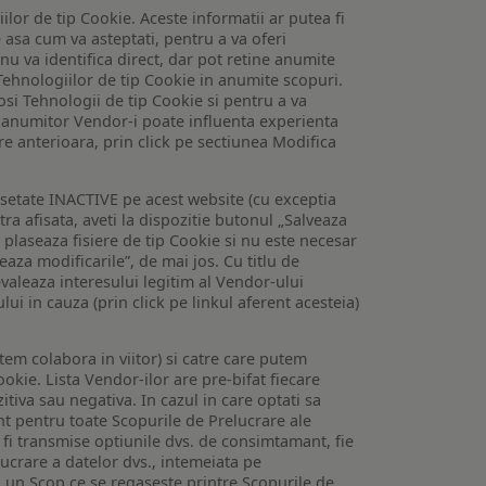
lor de tip Cookie. Aceste informatii ar putea fi
e asa cum va asteptati, pentru a va oferi
 nu va identifica direct, dar pot retine anumite
Tehnologiilor de tip Cookie in anumite scopuri.
losi Tehnologii de tip Cookie si pentru a va
 a anumitor Vendor-i poate influenta experienta
are anterioara, prin click pe sectiunea Modifica
setate INACTIVE pe acest website (cu exceptia
tra afisata, aveti la dispozitie butonul „Salveaza
e plaseaza fisiere de tip Cookie si nu este necesar
veaza modificarile”, de mai jos. Cu titlu de
valeaza interesului legitim al Vendor-ului
lui in cauza (prin click pe linkul aferent acesteia)
utem colabora in viitor) si catre care putem
okie. Lista Vendor-ilor are pre-bifat fiecare
iva sau negativa. In cazul in care optati sa
nt pentru toate Scopurile de Prelucrare ale
or fi transmise optiunile dvs. de consimtamant, fie
lucrare a datelor dvs., intemeiata pe
 un Scop ce se regaseste printre Scopurile de