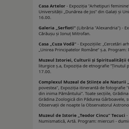
Casa Artelor
- Expoziţia "Arhetipuri feminine",
Universităţii „Dunărea de Jos” din Galaţi şi Un
16.00.
Galeria
„
Serfioti
“
(Librăria "Alexandria") - Exp
Cărăuşu şi Ionuț Mitrofan.
Casa „Cuza Vodă“
- Expoziţiile: „Cercetări a
„Unirea Principatelor Române“ ş.a. Program: lu
Muzeul Istoriei, Culturii şi Spiritualităţii
liturgice ş.a, Expoziția de etnografie “Ținutu
17.00.
Complexul Muzeal de Ştiinţe ale Naturii
povestea", Expoziția itinerantă de fotografie 
din inima Pământului”. Toate secţiile, Grădina
Grădina Zoologică din Pădurea Gârboavele, su
Observații de noapte la Observatorul Astronom
Muzeul de Istorie „Teodor Cincu“ Tecuci
-
Numismatică, Artă. Program: miercuri - dumin