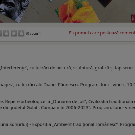
Fii primul care postează comenta
(0 voturi)
Interferențeˮ, cu lucrări de pictură, sculptură, grafică și tapiserie.
magesˮ, cu lucrări ale Dianei Păunescu. Program: luni - vineri, 10.
le: Repere arheologice la „Dunărea de Jos”, Civilizaţia tradiţională 
e din judeţul Galaţi. Campaniile 2006-2023”. Program: luni - viner
na Suhurlui) - Expoziţia „Ambient tradiţional românesc“. Progr