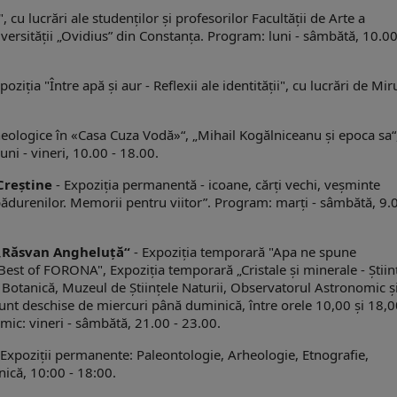
 cu lucrări ale studenţilor şi profesorilor Facultăţii de Arte a
iversităţii „Ovidius” din Constanța. Program: luni - sâmbătă, 10.00
oziția "Între apă şi aur - Reflexii ale identității", cu lucrări de Mi
rheologice în «Casa Cuza Vodă»“, „Mihail Kogălniceanu şi epoca sa“
ni - vineri, 10.00 - 18.00.
 Creştine
- Expoziţia permanentă - icoane, cărţi vechi, veşminte
l pădurenilor. Memorii pentru viitor”. Program: marți - sâmbătă, 9.0
 „Răsvan Angheluţă“
- Expoziţia temporară "Apa ne spune
"Best of FORONA", Expoziția temporară „Cristale și minerale - Știin
 Botanică, Muzeul de Ştiinţele Naturii, Observatorul Astronomic ş
nt deschise de miercuri până duminică, între orele 10,00 şi 18,0
ic: vineri - sâmbătă, 21.00 - 23.00.
 Expoziţii permanente: Paleontologie, Arheologie, Etnografie,
ică, 10:00 - 18:00.