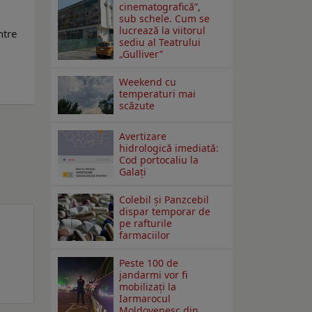
cinematografică”,
sub schele. Cum se
lucrează la viitorul
ntre
sediu al Teatrului
„Gulliver”
Weekend cu
temperaturi mai
scăzute
Avertizare
hidrologică imediată:
Cod portocaliu la
Galaţi
Colebil și Panzcebil
dispar temporar de
pe rafturile
farmaciilor
Peste 100 de
jandarmi vor fi
mobilizați la
Iarmarocul
Moldovenesc din