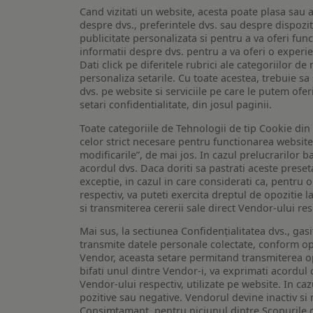
Cand vizitati un website, acesta poate plasa sau a
despre dvs., preferintele dvs. sau despre dispozit
publicitate personalizata si pentru a va oferi func
informatii despre dvs. pentru a va oferi o experi
Dati click pe diferitele rubrici ale categoriilor 
personaliza setarile. Cu toate acestea, trebuie s
dvs. pe website si serviciile pe care le putem ofer
setari confidentialitate, din josul paginii.
Toate categoriile de Tehnologii de tip Cookie di
celor strict necesare pentru functionarea website-u
modificarile”, de mai jos. In cazul prelucrarilor 
acordul dvs. Daca doriti sa pastrati aceste presetar
exceptie, in cazul in care considerati ca, pentru 
respectiv, va puteti exercita dreptul de opozitie l
si transmiterea cererii sale direct Vendor-ului res
Mai sus, la sectiunea Confidențialitatea dvs., gas
transmite datele personale colectate, conform opt
Vendor, aceasta setare permitand transmiterea opt
bifati unul dintre Vendor-i, va exprimati acordul
Vendor-ului respectiv, utilizate pe website. In caz
pozitive sau negative. Vendorul devine inactiv si 
Consimtamant, pentru niciunul dintre Scopurile d