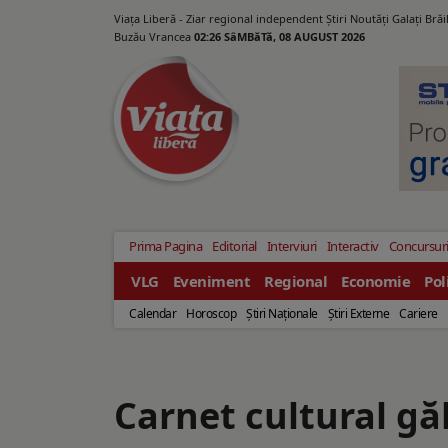
Viața Liberă - Ziar regional independent Știri Noutăți Galaţi Bră
Buzău Vrancea
02:26 SâMBăTă, 08 AUGUST 2026
Prima Pagina
Editorial
Interviuri
Interactiv
Concursur
VLG
Eveniment
Regional
Economie
Pol
Calendar
Horoscop
Ştiri Naţionale
Ştiri Externe
Cariere
Carnet cultural gă