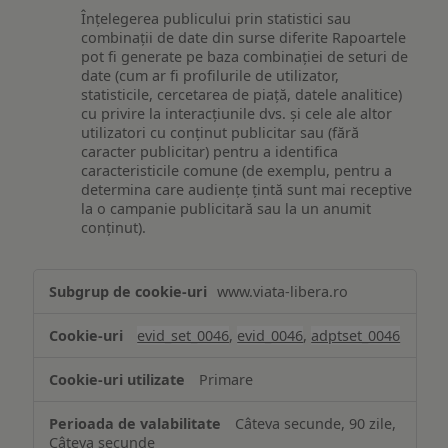
Înțelegerea publicului prin statistici sau
combinații de date din surse diferite Rapoartele
pot fi generate pe baza combinației de seturi de
date (cum ar fi profilurile de utilizator,
statisticile, cercetarea de piață, datele analitice)
cu privire la interacțiunile dvs. și cele ale altor
utilizatori cu conținut publicitar sau (fără
caracter publicitar) pentru a identifica
caracteristicile comune (de exemplu, pentru a
determina care audiențe țintă sunt mai receptive
la o campanie publicitară sau la un anumit
conținut).
Măsurare
www.viata-libera.ro
și
analiză
evid_set_0046
,
evid_0046
,
adptset_0046
Primare
Câteva secunde, 90 zile,
Câteva secunde