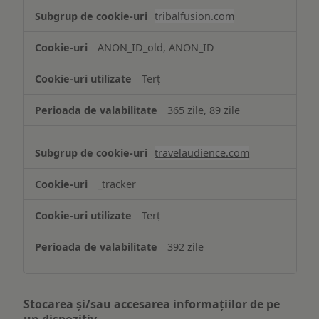
tribalfusion.com
ANON_ID_old, ANON_ID
Terț
365 zile, 89 zile
travelaudience.com
_tracker
Terț
392 zile
Stocarea și/sau accesarea informațiilor de pe
un dispozitiv