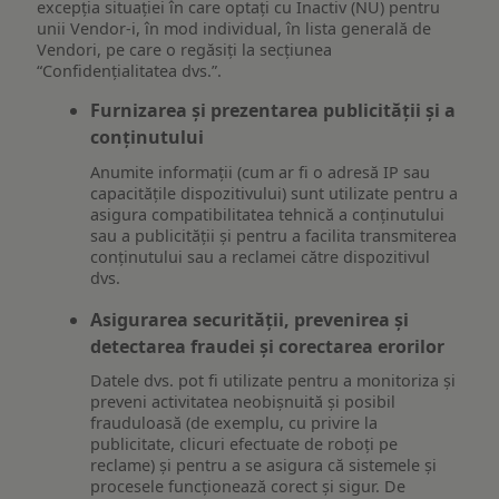
excepția situației în care optați cu Inactiv (NU) pentru
unii Vendor-i, în mod individual, în lista generală de
Vendori, pe care o regăsiți la secțiunea
“Confidențialitatea dvs.”.
Furnizarea și prezentarea publicității și a
conținutului
Anumite informații (cum ar fi o adresă IP sau
capacitățile dispozitivului) sunt utilizate pentru a
asigura compatibilitatea tehnică a conținutului
sau a publicității și pentru a facilita transmiterea
conținutului sau a reclamei către dispozitivul
dvs.
Asigurarea securității, prevenirea și
detectarea fraudei și corectarea erorilor
Datele dvs. pot fi utilizate pentru a monitoriza și
preveni activitatea neobișnuită și posibil
frauduloasă (de exemplu, cu privire la
publicitate, clicuri efectuate de roboți pe
reclame) și pentru a se asigura că sistemele și
procesele funcționează corect și sigur. De