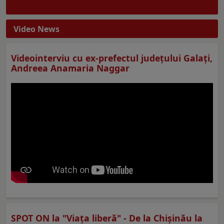
Video News
Videointerviu cu ex-prefectul judeţului Galaţi,
Andreea Anamaria Naggar
SPOT ON la "Viaţa liberă" - De la Chișinău la