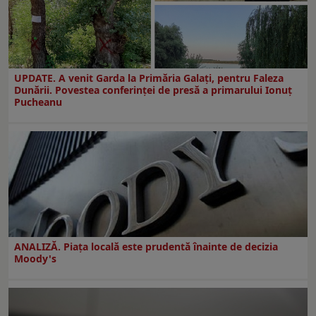
UPDATE. A venit Garda la Primăria Galaţi, pentru Faleza
Dunării. Povestea conferinţei de presă a primarului Ionuţ
Pucheanu
ANALIZĂ. Piața locală este prudentă înainte de decizia
Moody's