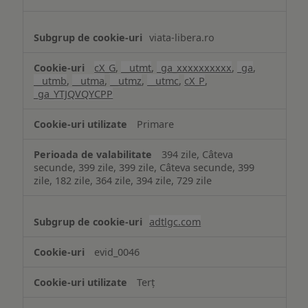
viata-libera.ro
cX_G
,
__utmt
,
_ga_xxxxxxxxxx
,
_ga
,
__utmb
,
__utma
,
__utmz
,
__utmc
,
cX_P
,
_ga_YTJQVQYCPP
Primare
394 zile, Câteva
secunde, 399 zile, 399 zile, Câteva secunde, 399
zile, 182 zile, 364 zile, 394 zile, 729 zile
adtlgc.com
evid_0046
Terț