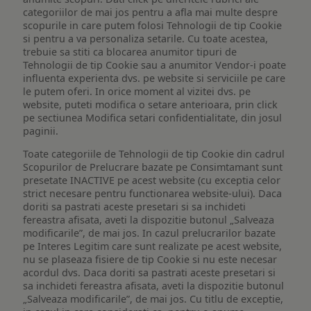
categoriilor de mai jos pentru a afla mai multe despre
scopurile in care putem folosi Tehnologii de tip Cookie
si pentru a va personaliza setarile. Cu toate acestea,
trebuie sa stiti ca blocarea anumitor tipuri de
Tehnologii de tip Cookie sau a anumitor Vendor-i poate
influenta experienta dvs. pe website si serviciile pe care
le putem oferi. In orice moment al vizitei dvs. pe
website, puteti modifica o setare anterioara, prin click
pe sectiunea Modifica setari confidentialitate, din josul
paginii.
Toate categoriile de Tehnologii de tip Cookie din cadrul
Scopurilor de Prelucrare bazate pe Consimtamant sunt
presetate INACTIVE pe acest website (cu exceptia celor
strict necesare pentru functionarea website-ului). Daca
doriti sa pastrati aceste presetari si sa inchideti
fereastra afisata, aveti la dispozitie butonul „Salveaza
modificarile”, de mai jos. In cazul prelucrarilor bazate
pe Interes Legitim care sunt realizate pe acest website,
nu se plaseaza fisiere de tip Cookie si nu este necesar
acordul dvs. Daca doriti sa pastrati aceste presetari si
sa inchideti fereastra afisata, aveti la dispozitie butonul
„Salveaza modificarile”, de mai jos. Cu titlu de exceptie,