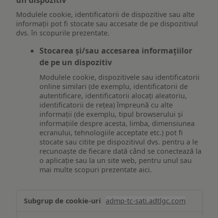
Modulele cookie, identificatorii de dispozitive sau alte
informații pot fi stocate sau accesate de pe dispozitivul
dvs. în scopurile prezentate.
Stocarea și/sau accesarea informațiilor
de pe un dispozitiv
Modulele cookie, dispozitivele sau identificatorii
online similari (de exemplu, identificatorii de
autentificare, identificatorii alocați aleatoriu,
identificatorii de rețea) împreună cu alte
informații (de exemplu, tipul browserului și
informațiile despre acesta, limba, dimensiunea
ecranului, tehnologiile acceptate etc.) pot fi
stocate sau citite pe dispozitivul dvs. pentru a le
recunoaște de fiecare dată când se conectează la
o aplicație sau la un site web, pentru unul sau
mai multe scopuri prezentate aici.
Stocarea
admp-tc-sati.adtlgc.com
și/sau
accesarea