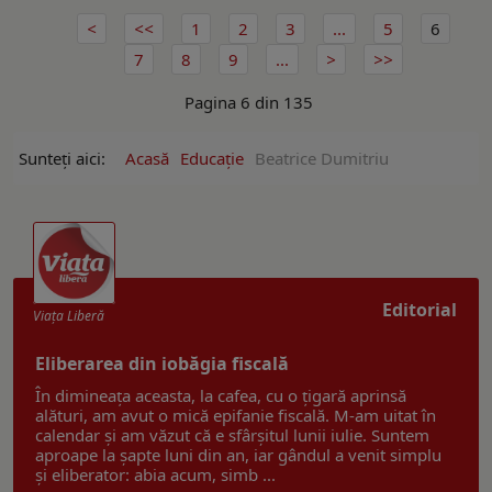
1
2
3
...
5
6
7
8
9
...
Pagina 6 din 135
Sunteți aici:
Acasă
Educație
Beatrice Dumitriu
Editorial
Viaţa Liberă
Eliberarea din iobăgia fiscală
În dimineața aceasta, la cafea, cu o țigară aprinsă
alături, am avut o mică epifanie fiscală. M-am uitat în
calendar și am văzut că e sfârșitul lunii iulie. Suntem
aproape la șapte luni din an, iar gândul a venit simplu
și eliberator: abia acum, simb ...