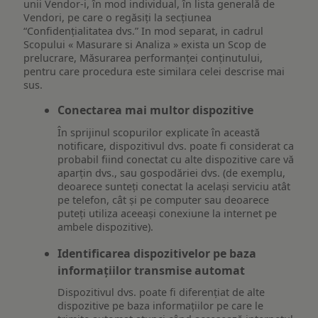
unii Vendor-i, în mod individual, în lista generală de
Vendori, pe care o regăsiți la secțiunea
“Confidențialitatea dvs.” In mod separat, in cadrul
Scopului « Masurare si Analiza » exista un Scop de
prelucrare, Măsurarea performanței conținutului,
pentru care procedura este similara celei descrise mai
sus.
Conectarea mai multor dispozitive
În sprijinul scopurilor explicate în această
notificare, dispozitivul dvs. poate fi considerat ca
probabil fiind conectat cu alte dispozitive care vă
aparțin dvs., sau gospodăriei dvs. (de exemplu,
deoarece sunteți conectat la același serviciu atât
pe telefon, cât și pe computer sau deoarece
puteți utiliza aceeași conexiune la internet pe
ambele dispozitive).
Identificarea dispozitivelor pe baza
informațiilor transmise automat
Dispozitivul dvs. poate fi diferențiat de alte
dispozitive pe baza informațiilor pe care le