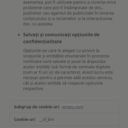
asemenea, pot fi utilizate pentru a corecta orice
probleme care pot fi întâmpinate de dvs.,
publisher sau agentul de publicitate în livrarea
conținutului și a reclamelor și la interacțiunea
dvs. cu acestea.
Salvați și comunicați opțiunile de
confidențialitate
Opțiunile pe care le alegeți cu privire la
scopurile și entitățile enumerate în prezenta
notificare sunt salvate și puse la dispoziția
acelor entități sub formă de semnale digitale
(cum ar fi un șir de caractere). Acest lucru este
necesar pentru a permite atât acestui serviciu,
cât și acelor entități să respecte opțiunile
respective.
Asigurarea
vimeo.com
funcționalităților
website-
__cf_bm
ului