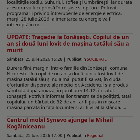
localitățile Rediu, Suhurlui, Toflea și Umbrărești, iar durata
acestora va fi cuprinsă între șase și opt ore. Potrivit
programării privind întreruperile de energie electrică,
marți, 28 iulie 2026, alimentarea cu energie va fi
întreruptă în m ...
UPDATE: Tragedie la Ionășești. Copilul de un
an și două luni lovit de mașina tatălui său a
murit
Sâmbătă, 25 Iulie 2026 15:28 |
Publicat în
SOCIETATE
Durere fără margini într-o familie din Ionășești, comuna
Nicorești. Un copil de un an și două luni a fost lovit de
mașina tatălui său și nu a mai putut fi salvat, în ciuda
eforturilor disperate ale medicilor. Accidentul s-a produs
sâmbătă după-amiază, în jurul orei 14.12, în satul
Ionășești. Potrivit informațiilor transmise de polițiști, tatăl
copilului, un bărbat de 32 de ani, ar fi pus în mișcare
mașina parcată în fața locuinței și ar fi virat la stânga. ...
Centrul mobil Synevo ajunge la Mihail
Kogălniceanu
Sâmbătă, 25 Iulie 2026 17:00 |
Publicat în
Regional