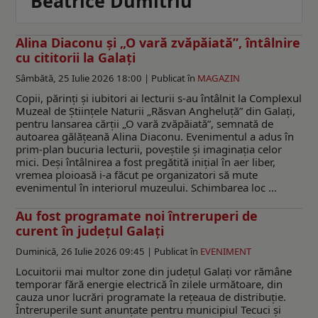
Beatrice Dumitriu
Alina Diaconu și „O vară zvăpăiată”, întâlnire
cu cititorii la Galați
Sâmbătă, 25 Iulie 2026 18:00 |
Publicat în
MAGAZIN
Copii, părinți și iubitori ai lecturii s-au întâlnit la Complexul
Muzeal de Științele Naturii „Răsvan Angheluță” din Galați,
pentru lansarea cărții „O vară zvăpăiată”, semnată de
autoarea gălățeană Alina Diaconu. Evenimentul a adus în
prim-plan bucuria lecturii, poveștile și imaginația celor
mici. Deși întâlnirea a fost pregătită inițial în aer liber,
vremea ploioasă i-a făcut pe organizatori să mute
evenimentul în interiorul muzeului. Schimbarea loc ...
Au fost programate noi întreruperi de
curent în județul Galați
Duminică, 26 Iulie 2026 09:45 |
Publicat în
EVENIMENT
Locuitorii mai multor zone din județul Galați vor rămâne
temporar fără energie electrică în zilele următoare, din
cauza unor lucrări programate la rețeaua de distribuție.
Întreruperile sunt anunțate pentru municipiul Tecuci și