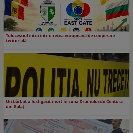
Tuluceștiul intră într-o rețea europeană de cooperare
teritorială
Un bărbat a fost găsit mort în zona Drumului de Centură
din Galați