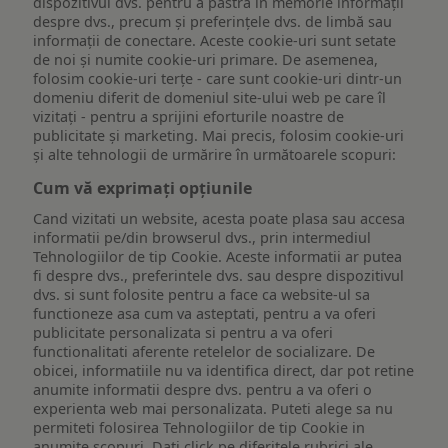
dispozitivul dvs. pentru a păstra în memorie informații
despre dvs., precum și preferințele dvs. de limbă sau
informații de conectare. Aceste cookie-uri sunt setate
de noi și numite cookie-uri primare. De asemenea,
folosim cookie-uri terțe - care sunt cookie-uri dintr-un
domeniu diferit de domeniul site-ului web pe care îl
vizitați - pentru a sprijini eforturile noastre de
publicitate și marketing. Mai precis, folosim cookie-uri
și alte tehnologii de urmărire în următoarele scopuri:
Cum vă exprimați opțiunile
Cand vizitati un website, acesta poate plasa sau accesa
informatii pe/din browserul dvs., prin intermediul
Tehnologiilor de tip Cookie. Aceste informatii ar putea
fi despre dvs., preferintele dvs. sau despre dispozitivul
dvs. si sunt folosite pentru a face ca website-ul sa
functioneze asa cum va asteptati, pentru a va oferi
publicitate personalizata si pentru a va oferi
functionalitati aferente retelelor de socializare. De
obicei, informatiile nu va identifica direct, dar pot retine
anumite informatii despre dvs. pentru a va oferi o
experienta web mai personalizata. Puteti alege sa nu
permiteti folosirea Tehnologiilor de tip Cookie in
anumite scopuri. Dati click pe diferitele rubrici ale