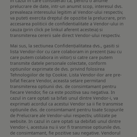
in cazul in care considerati ca, pentru o anume
prelucrare de date, intr-un anumit scop, interesul dvs.
prevaleaza interesului legitim al Vendor-ului respectiv,
va puteti exercita dreptul de opozitie la prelucrare, prin
accesarea politicii de confidentialitate a Vendor-ului in
cauza (prin click pe linkul aferent acesteia) si
transmiterea cererii sale direct Vendor-ului respectiv.
Mai sus, la sectiunea Confidențialitatea dvs., gasiti si
lista Vendor-ilor cu care colaboram in prezent (sau cu
care putem colabora in viitor) si catre care putem
transmite datele personale colectate, conform
optiunilor exprimate de dvs. privind folosirea
Tehnologiilor de tip Cookie. Lista Vendor-ilor are pre-
bifat fiecare Vendor, aceasta setare permitand
transmiterea optiunii dvs. de consimtamant pentru
fiecare Vendor, fie ca este pozitiva sau negativa. In
cazul in care optati sa bifati unul dintre Vendor-i, va
exprimati acordul ca acestui Vendor sa ii fie transmise
optiunile dvs. de consimtamant pentru toate Scopurile
de Prelucrare ale Vendor-ului respectiv, utilizate pe
website. In cazul in care optati sa debifati unul dintre
Vendor-i, acestuia nu ii vor fi transmise optiunile dvs.
de consimtamant, fie pozitive sau negative. Vendorul