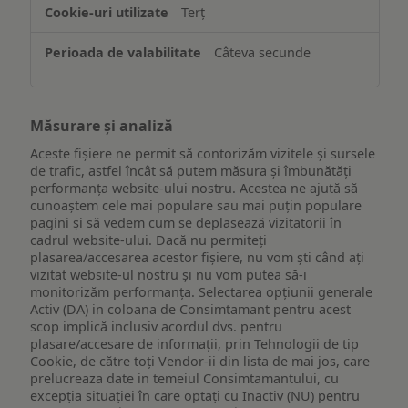
Terț
Câteva secunde
Măsurare și analiză
Aceste fișiere ne permit să contorizăm vizitele și sursele
de trafic, astfel încât să putem măsura și îmbunătăți
performanța website-ului nostru. Acestea ne ajută să
cunoaștem cele mai populare sau mai puțin populare
pagini și să vedem cum se deplasează vizitatorii în
cadrul website-ului. Dacă nu permiteți
plasarea/accesarea acestor fișiere, nu vom ști când ați
vizitat website-ul nostru și nu vom putea să-i
monitorizăm performanța. Selectarea opțiunii generale
Activ (DA) in coloana de Consimtamant pentru acest
scop implică inclusiv acordul dvs. pentru
plasare/accesare de informații, prin Tehnologii de tip
Cookie, de către toți Vendor-ii din lista de mai jos, care
prelucreaza date in temeiul Consimtamantului, cu
excepția situației în care optați cu Inactiv (NU) pentru