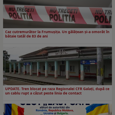
Caz cutremurător la Frumușița. Un gălățean și-a omorât în
bătaie tatăl de 83 de ani
UPDATE. Tren blocat pe raza Regionalei CFR Galați, după ce
un cablu rupt a căzut peste linia de contact