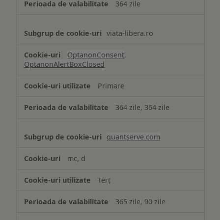
364 zile
viata-libera.ro
OptanonConsent
,
OptanonAlertBoxClosed
Primare
364 zile, 364 zile
quantserve.com
mc, d
Terț
365 zile, 90 zile