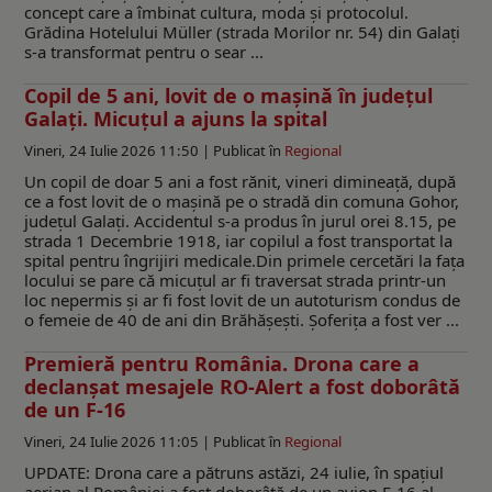
concept care a îmbinat cultura, moda și protocolul.
Grădina Hotelului Müller (strada Morilor nr. 54) din Galați
s-a transformat pentru o sear ...
Copil de 5 ani, lovit de o mașină în județul
Galați. Micuțul a ajuns la spital
Vineri, 24 Iulie 2026 11:50 |
Publicat în
Regional
Un copil de doar 5 ani a fost rănit, vineri dimineață, după
ce a fost lovit de o mașină pe o stradă din comuna Gohor,
județul Galați. Accidentul s-a produs în jurul orei 8.15, pe
strada 1 Decembrie 1918, iar copilul a fost transportat la
spital pentru îngrijiri medicale.Din primele cercetări la fața
locului se pare că micuțul ar fi traversat strada printr-un
loc nepermis și ar fi fost lovit de un autoturism condus de
o femeie de 40 de ani din Brăhășești. Șoferița a fost ver ...
Premieră pentru România. Drona care a
declanșat mesajele RO-Alert a fost doborâtă
de un F-16
Vineri, 24 Iulie 2026 11:05 |
Publicat în
Regional
UPDATE: Drona care a pătruns astăzi, 24 iulie, în spațiul