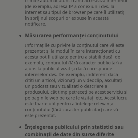
trimite automat atunci când accesează internetul
(de exemplu, adresa IP a conexiunii dvs. la
internet sau tipul de browser pe care îl utilizați)
în sprijinul scopurilor expuse în această
notificare.
Măsurarea performanței conținutului
Informațiile cu privire la conținutul care vă este
prezentat și la modul în care interacționați cu
acesta pot fi utilizate pentru a stabili dacă, de
exemplu, conținutul (fără caracter publicitar) a
ajuns la publicul vizat și dacă corespunde
intereselor dvs. De exemplu, indiferent dacă
citiți un articol, vizionați un videoclip, ascultați
un podcast sau vizualizați o descriere a
produsului, cât timp petreceți pe acest serviciu și
pe paginile web pe care le vizitați etc. Acest lucru
este foarte util pentru a înțelege relevanța
conținutului (fără caracter publicitar) care vă
este prezentat.
Înțelegerea publicului prin statistici sau
combinații de date din surse diferite