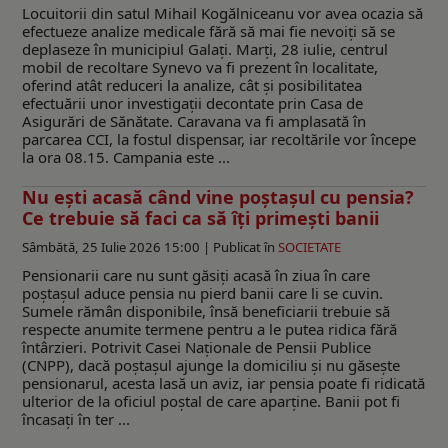
Locuitorii din satul Mihail Kogălniceanu vor avea ocazia să
efectueze analize medicale fără să mai fie nevoiți să se
deplaseze în municipiul Galați. Marți, 28 iulie, centrul
mobil de recoltare Synevo va fi prezent în localitate,
oferind atât reduceri la analize, cât și posibilitatea
efectuării unor investigații decontate prin Casa de
Asigurări de Sănătate. Caravana va fi amplasată în
parcarea CCI, la fostul dispensar, iar recoltările vor începe
la ora 08.15. Campania este ...
Nu ești acasă când vine poștașul cu pensia?
Ce trebuie să faci ca să îți primești banii
Sâmbătă, 25 Iulie 2026 15:00 |
Publicat în
SOCIETATE
Pensionarii care nu sunt găsiți acasă în ziua în care
poștașul aduce pensia nu pierd banii care li se cuvin.
Sumele rămân disponibile, însă beneficiarii trebuie să
respecte anumite termene pentru a le putea ridica fără
întârzieri. Potrivit Casei Naționale de Pensii Publice
(CNPP), dacă poștașul ajunge la domiciliu și nu găsește
pensionarul, acesta lasă un aviz, iar pensia poate fi ridicată
ulterior de la oficiul poștal de care aparține. Banii pot fi
încasați în ter ...