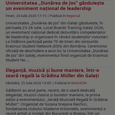
Universitatea „Dunărea de Jos” găzduiește
un eveniment național de leadership
Vineri, 24 Iulie 2026 17:15 |
Publicat în
Regional
Universitatea „Dunărea de Jos” din Galați găzduiește, în
perioada 23-26 iulie, Local Boards Training Galați 2026,
un eveniment național dedicat dezvoltării competențelor
de leadership și organizare în rândul studenților voluntari.
La întâlnire participă peste 70 de tineri din secțiunile
Erasmus Student Network (ESN) din România. Ceremonia
oficială de deschidere a avut loc la Universitatea „Dunărea
de Jos” din Galați, evenimentul fiind organizat de Erasmus
Student Ne ...
Eleganță, muzică și bune maniere, într-o
seară regală la Grădina Müller din Galați
Sâmbătă, 25 Iulie 2026 13:00 |
Publicat în
MAGAZIN
Gălățenii au avut parte, recent, de o seară dedicată
eleganței, muzicii clasice și bunelor maniere, la prima
ediție a evenimentului „Serată Muzicală Regală în Grădina
Müller”. Organizat de Suzana Snejana Raichici,
fondatoarea clubului Madame Kreionette, evenimentul a
reunit artiști și invitați din București și Brașov, într-un