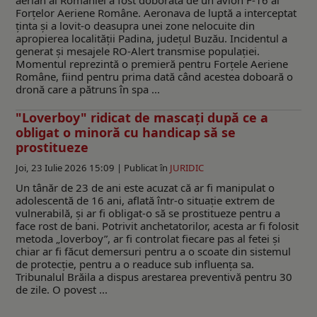
aerian al României a fost doborâtă de un avion F-16 al
Forțelor Aeriene Române. Aeronava de luptă a interceptat
ținta și a lovit-o deasupra unei zone nelocuite din
apropierea localității Padina, județul Buzău. Incidentul a
generat și mesajele RO-Alert transmise populației.
Momentul reprezintă o premieră pentru Forțele Aeriene
Române, fiind pentru prima dată când acestea doboară o
dronă care a pătruns în spa ...
"Loverboy" ridicat de mascați după ce a
obligat o minoră cu handicap să se
prostitueze
Joi, 23 Iulie 2026 15:09 |
Publicat în
JURIDIC
Un tânăr de 23 de ani este acuzat că ar fi manipulat o
adolescentă de 16 ani, aflată într-o situație extrem de
vulnerabilă, și ar fi obligat-o să se prostitueze pentru a
face rost de bani. Potrivit anchetatorilor, acesta ar fi folosit
metoda „loverboy”, ar fi controlat fiecare pas al fetei și
chiar ar fi făcut demersuri pentru a o scoate din sistemul
de protecție, pentru a o readuce sub influența sa.
Tribunalul Brăila a dispus arestarea preventivă pentru 30
de zile. O povest ...