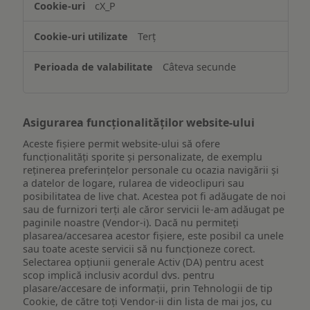
cX_P
informațiilor
de
Terț
pe
un
Câteva secunde
dispozitiv
Asigurarea funcționalităților website-ului
Aceste fișiere permit website-ului să ofere
funcționalități sporite și personalizate, de exemplu
reţinerea preferinţelor personale cu ocazia navigării și
a datelor de logare, rularea de videoclipuri sau
posibilitatea de live chat. Acestea pot fi adăugate de noi
sau de furnizori terți ale căror servicii le-am adăugat pe
paginile noastre (Vendor-i). Dacă nu permiteți
plasarea/accesarea acestor fișiere, este posibil ca unele
sau toate aceste servicii să nu funcționeze corect.
Selectarea opțiunii generale Activ (DA) pentru acest
scop implică inclusiv acordul dvs. pentru
plasare/accesare de informații, prin Tehnologii de tip
Cookie, de către toți Vendor-ii din lista de mai jos, cu