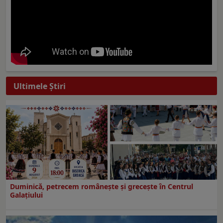
Ultimele Ştiri
Duminică, petrecem româneşte şi greceşte în Centrul
Galaţiului