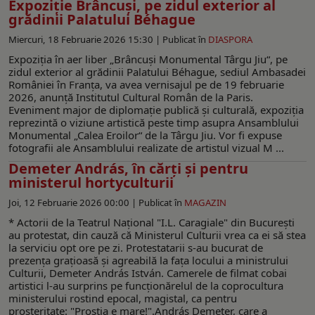
Expoziție Brâncuși, pe zidul exterior al
grădinii Palatului Béhague
Miercuri, 18 Februarie 2026 15:30 |
Publicat în
DIASPORA
Expoziția în aer liber „Brâncuși Monumental Târgu Jiu“, pe
zidul exterior al grădinii Palatului Béhague, sediul Ambasadei
României în Franța, va avea vernisajul pe de 19 februarie
2026, anunță Institutul Cultural Român de la Paris.
Eveniment major de diplomație publică și culturală, expoziția
reprezintă o viziune artistică peste timp asupra Ansamblului
Monumental „Calea Eroilor“ de la Târgu Jiu. Vor fi expuse
fotografii ale Ansamblului realizate de artistul vizual M ...
Demeter András, în cărți și pentru
ministerul hortyculturii
Joi, 12 Februarie 2026 00:00 |
Publicat în
MAGAZIN
* Actorii de la Teatrul Național "I.L. Caragiale" din București
au protestat, din cauză că Ministerul Culturii vrea ca ei să stea
la serviciu opt ore pe zi. Protestatarii s-au bucurat de
prezența grațioasă și agreabilă la fața locului a ministrului
Culturii, Demeter András István. Camerele de filmat cobai
artistici l-au surprins pe funcționărelul de la coprocultura
ministerului rostind epocal, magistal, ca pentru
prosteritate: "Prostia e mare!".András Demeter, care a