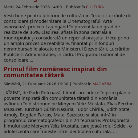
Marți, 24 Februarie 2026 14:00 |
Publicat în
CULTURA
Vești bune pentru iubitorii de cultură din Tecuci. Lucrările de
consolidare și modernizare la Cinematograful “Arta”
avansează, proiectul ajungând în prezent la un grad de
realizare de 36%. Clădirea, aflată în zona centrală a
municipiului și considerată un reper al orașului, trece printr-
un amplu proces de reabilitare, finanțat prin fonduri
nerambursabile alocate de Ministerul Dezvoltării, Lucrărilor
Publice și Administrației, în cadrul Programul național de
consolidare ...
Primul film românesc inspirat din
comunitatea tătară
Sâmbătă, 21 Februarie 2026 16:30 |
Publicat în
MAGAZIN
„KÎZÎM”, de Radu Potcoavă, filmul care aduce în prim plan o
poveste inspirată din comunitatea tătară din România,
avându-i în distribuție pe Meryem Yeliz Mustafa, Elias Ferchin
Musuret, Turchian Güzin Nasurla, Tudor Chirilă, Judith State,
Amuly, Bogdan Farcaș, Matei Saizescu și alții, intră în
programul cinematografelor din 24 februarie. Protagonista
filmului este Meryem Yeliz Mustafa, care joacă rolul Seldei, o
adolescentă care trăiește între identitatea culturală, ...