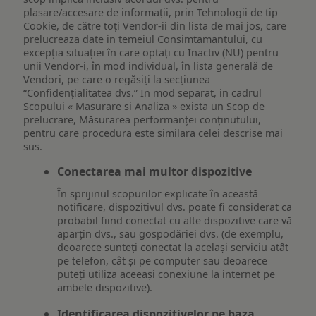
plasare/accesare de informații, prin Tehnologii de tip
Cookie, de către toți Vendor-ii din lista de mai jos, care
prelucreaza date in temeiul Consimtamantului, cu
excepția situației în care optați cu Inactiv (NU) pentru
unii Vendor-i, în mod individual, în lista generală de
Vendori, pe care o regăsiți la secțiunea
“Confidențialitatea dvs.” In mod separat, in cadrul
Scopului « Masurare si Analiza » exista un Scop de
prelucrare, Măsurarea performanței conținutului,
pentru care procedura este similara celei descrise mai
sus.
Conectarea mai multor dispozitive
În sprijinul scopurilor explicate în această
notificare, dispozitivul dvs. poate fi considerat ca
probabil fiind conectat cu alte dispozitive care vă
aparțin dvs., sau gospodăriei dvs. (de exemplu,
deoarece sunteți conectat la același serviciu atât
pe telefon, cât și pe computer sau deoarece
puteți utiliza aceeași conexiune la internet pe
ambele dispozitive).
Identificarea dispozitivelor pe baza