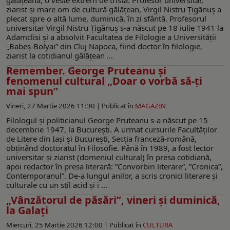
ziarist și mare om de cultură gălățean, Virgil Nistru Țigănuș a
plecat spre o altă lume, duminică, în zi sfântă. Profesorul
universitar Virgil Nistru Ţigănuş s-a născut pe 18 iulie 1941 la
Adamclisi și a absolvit Facultatea de Filologie a Universităţii
„Babeş-Bolyai” din Cluj Napoca, fiind doctor în filologie,
ziarist la cotidianul gălăţean ...
Remember. George Pruteanu şi
fenomenul cultural „Doar o vorbă să-ți
mai spun”
Vineri, 27 Martie 2026 11:30 |
Publicat în
MAGAZIN
Filologul și politicianul George Pruteanu s-a născut pe 15
decembrie 1947, la București. A urmat cursurile Facultăților
de Litere din Iași și București, Secția franceză-română,
obținând doctoratul în Filosofie. Până în 1989, a fost lector
universitar şi ziarist (domeniul cultural) în presa cotidiană,
apoi redactor în presa literară: ”Convorbiri literare”, ”Cronica”,
Contemporanul”. De-a lungul anilor, a scris cronici literare și
culturale cu un stil acid și i ...
„Vânzătorul de păsări”, vineri și duminică,
la Galați
Miercuri, 25 Martie 2026 12:00 |
Publicat în
CULTURA