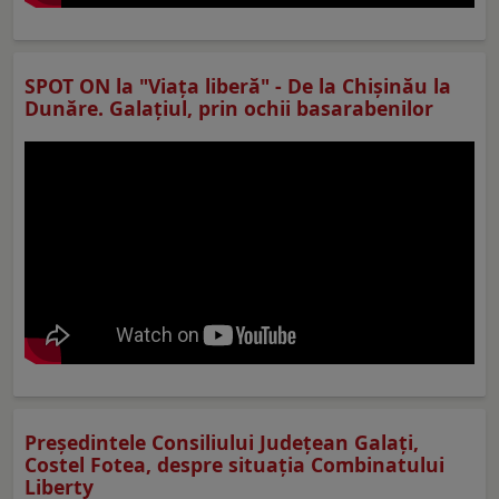
SPOT ON la "Viaţa liberă" - De la Chișinău la
Dunăre. Galațiul, prin ochii basarabenilor
Preşedintele Consiliului Judeţean Galaţi,
Costel Fotea, despre situaţia Combinatului
Liberty