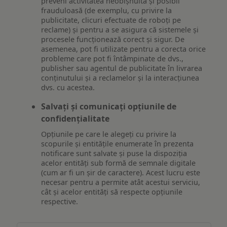
preveni activitatea neobișnuită și posibil
frauduloasă (de exemplu, cu privire la
publicitate, clicuri efectuate de roboți pe
reclame) și pentru a se asigura că sistemele și
procesele funcționează corect și sigur. De
asemenea, pot fi utilizate pentru a corecta orice
probleme care pot fi întâmpinate de dvs.,
publisher sau agentul de publicitate în livrarea
conținutului și a reclamelor și la interacțiunea
dvs. cu acestea.
Salvați și comunicați opțiunile de
confidențialitate
Opțiunile pe care le alegeți cu privire la
scopurile și entitățile enumerate în prezenta
notificare sunt salvate și puse la dispoziția
acelor entități sub formă de semnale digitale
(cum ar fi un șir de caractere). Acest lucru este
necesar pentru a permite atât acestui serviciu,
cât și acelor entități să respecte opțiunile
respective.