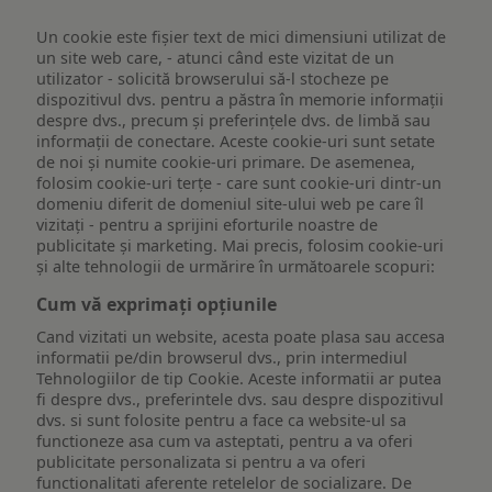
Un cookie este fişier text de mici dimensiuni utilizat de
un site web care, - atunci când este vizitat de un
utilizator - solicită browserului să-l stocheze pe
dispozitivul dvs. pentru a păstra în memorie informații
despre dvs., precum și preferințele dvs. de limbă sau
informații de conectare. Aceste cookie-uri sunt setate
de noi și numite cookie-uri primare. De asemenea,
folosim cookie-uri terțe - care sunt cookie-uri dintr-un
domeniu diferit de domeniul site-ului web pe care îl
vizitați - pentru a sprijini eforturile noastre de
publicitate și marketing. Mai precis, folosim cookie-uri
și alte tehnologii de urmărire în următoarele scopuri:
Cum vă exprimați opțiunile
Cand vizitati un website, acesta poate plasa sau accesa
informatii pe/din browserul dvs., prin intermediul
Tehnologiilor de tip Cookie. Aceste informatii ar putea
fi despre dvs., preferintele dvs. sau despre dispozitivul
dvs. si sunt folosite pentru a face ca website-ul sa
functioneze asa cum va asteptati, pentru a va oferi
publicitate personalizata si pentru a va oferi
functionalitati aferente retelelor de socializare. De