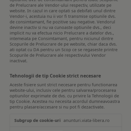
de Prelucrare ale Vendor-ului respectiv, utilizate pe
website. In cazul in care optati sa debifati unul dintre
Vendor-i, acestuia nu ii vor fi transmise optiunile dvs.
de consimtamant, fie pozitive sau negative. Vendorul
devine inactiv si nu va cunoaste optiunile dvs., deci
implicit nu va efectua nicio Prelucrare a datelor dvs.,
intemeiata pe Consimtamant, pentru niciunul dintre
Scopurile de Prelucrare de pe website, chiar daca dvs.
ati optat cu DA pentru un Scop ce se regaseste printre
Scopurile de Prelucrare ale respectivului Vendor
inactivat.
Tehnologii de tip Cookie strict necesare
Aceste fisiere sunt strict necesare pentru functionarea
website-ului, inclusiv cele pentru salvarea/procesarea
optiunilor exprimate de dvs. cu privire la Tehnologii de
tip Cookie. Acestea nu necesita acordul dumneavoastra
pentru plasare/accesare si nu pot fi dezactivate.
Tehnologii
anunturi.viata-libera.ro
de
tip