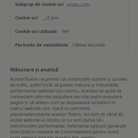
Asigurarea
vimeo.com
funcționalităților
website-
__cf_bm
ului
Terț
Câteva secunde
Măsurare și analiză
Aceste fișiere ne permit să contorizăm vizitele și sursele
de trafic, astfel încât să putem măsura și îmbunătăți
performanța website-ului nostru. Acestea ne ajută să
cunoaștem cele mai populare sau mai puțin populare
pagini și să vedem cum se deplasează vizitatorii în
cadrul website-ului. Dacă nu permiteți
plasarea/accesarea acestor fișiere, nu vom ști când ați
vizitat website-ul nostru și nu vom putea să-i
monitorizăm performanța. Selectarea opțiunii generale
Activ (DA) in coloana de Consimtamant pentru acest
scop implică inclusiv acordul dvs. pentru