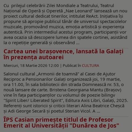
Cu prilejul celebrării Zilei Mondiale a Teatrului, Teatrul
Național de Operă și Operetă „Nae Leonard” lansează un nou
proiect cultural dedicat tinerilor, intitulat ReAct. Inițiativa își
propune să apropie publicul tânăr de universul spectacolelor
muzicale, promovând muzica, emoția artistică și experiența
autentică. Prin intermediul acestui program, participanții vor
avea ocazia să descopere lumea din spatele cortinei, asistând
la o repetiție generală și observând ...
Cartea unei braşovence, lansată la Galaţi
în prezenţa autoarei
Miercuri, 18 Martie 2026 12:00 |
Publicat în
CULTURA
Salonul cultural „Armonii de toamnă” al Casei de Ajutor
Reciproc a Pensionarilor Galați organizează joi, 19 martie,
ora 11.00, în sala bibliotecii din strada Domnească nr. 53, o
nouă lansare de carte. Bristena Georgiana Mantu (Brașov)
vine în fața participanților cu volumul de poezie bilingv
"Spirit Liber/ Liberated Spirit", Editura Axis Libri, Galați, 2025.
Referenți sunt istoricii și criticii literari Alina Beatrice Cheşcă
și Adi George Secară și poetul Sterian Vicol. A ...
ÎPS Casian primeşte titlul de Profesor
Emerit al Universităţii "Dunărea de Jos"