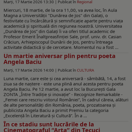
Marți, 17 Martie 2026 13:30 |
Publicat în
Regional
Miercuri, 18 martie, de la ora 11,00, va avea loc, în Aula
Magna a Universităţii "Dunărea de Jos" din Galaţi, o
festivitate cu încărcătură şi semnificaţie aparte pentru viaţa
academică şi spirituală din regiunea noastră. Universitatea
„Dunărea de Jos” din Galați îi va oferi titlul academic de
Profesor Emerit Înaltpreasfinției Sale, prof. univ. dr. Casian
Crăciun, Arhiepiscopul Dunării de Jos, pentru întreaga
activitate didactică și de cercetare. Momentul nu a fost ...
Un martie aniversar plin pentru poeta
Angela Baciu
Marți, 17 Martie 2026 14:00 |
Publicat în
CULTURA
Luna martie, care este şi cea aniversară - sâmbătă, 14, a fost
ziua sa de naştere - este una plină anul acesta pentru poeta
Angela Baciu. Pe 12 martie, a avut loc la București Gala
ZONTA „Între Tradiție și inovație” - Recognize Remarkable -
„Femei care rescriu viitorul României”, în cadrul căreia, alături
de alte personalități din România, poeta, prozatoarea și
publicista Angela Baciu a primit Premiu la categoria
„Excelență în Literatură și Cultură”. În a ...
În ce stadiu sunt lucrările de la
Cinematograful “Arta” din Tecuci