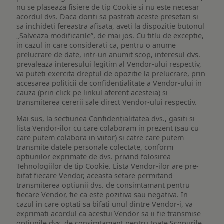
nu se plaseaza fisiere de tip Cookie si nu este necesar
acordul dvs. Daca doriti sa pastrati aceste presetari si
sa inchideti fereastra afisata, aveti la dispozitie butonul
„Salveaza modificarile”, de mai jos. Cu titlu de exceptie,
in cazul in care considerati ca, pentru o anume
prelucrare de date, intr-un anumit scop, interesul dvs.
prevaleaza interesului legitim al Vendor-ului respectiv,
va puteti exercita dreptul de opozitie la prelucrare, prin
accesarea politicii de confidentialitate a Vendor-ului in
cauza (prin click pe linkul aferent acesteia) si
transmiterea cererii sale direct Vendor-ului respectiv.
Mai sus, la sectiunea Confidențialitatea dvs., gasiti si
lista Vendor-ilor cu care colaboram in prezent (sau cu
care putem colabora in viitor) si catre care putem
transmite datele personale colectate, conform
optiunilor exprimate de dvs. privind folosirea
Tehnologiilor de tip Cookie. Lista Vendor-ilor are pre-
bifat fiecare Vendor, aceasta setare permitand
transmiterea optiunii dvs. de consimtamant pentru
fiecare Vendor, fie ca este pozitiva sau negativa. In
cazul in care optati sa bifati unul dintre Vendor-i, va
exprimati acordul ca acestui Vendor sa ii fie transmise
optiunile dvs. de consimtamant pentru toate Scopurile