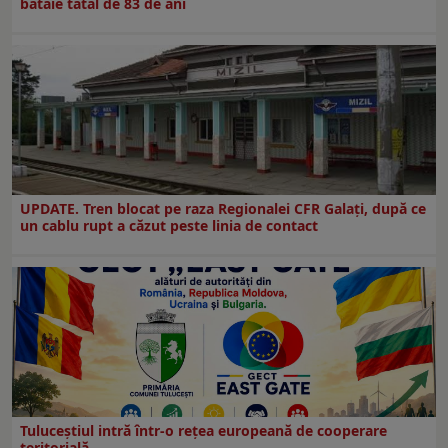
bătaie tatăl de 83 de ani
UPDATE. Tren blocat pe raza Regionalei CFR Galați, după ce
un cablu rupt a căzut peste linia de contact
Tuluceștiul intră într-o rețea europeană de cooperare
teritorială