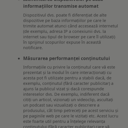
informațiilor transmise automat
Dispozitivul dvs. poate fi diferențiat de alte
dispozitive pe baza informațiilor pe care le
trimite automat atunci când accesează internetul
(de exemplu, adresa IP a conexiunii dvs. la
internet sau tipul de browser pe care îl utilizați)
în sprijinul scopurilor expuse în această
notificare.
Măsurarea performanței conținutului
Informațiile cu privire la conținutul care vă este
prezentat și la modul în care interacționați cu
acesta pot fi utilizate pentru a stabili dacă, de
exemplu, conținutul (fără caracter publicitar) a
ajuns la publicul vizat și dacă corespunde
intereselor dvs. De exemplu, indiferent dacă
citiți un articol, vizionați un videoclip, ascultați
un podcast sau vizualizați o descriere a
produsului, cât timp petreceți pe acest serviciu și
pe paginile web pe care le vizitați etc. Acest lucru
este foarte util pentru a înțelege relevanța
conținutului (fără caracter publicitar) care vă