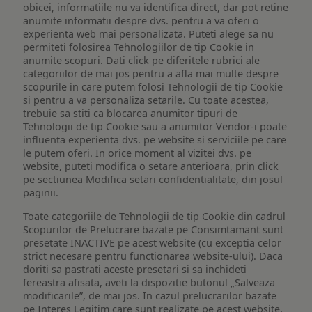
obicei, informatiile nu va identifica direct, dar pot retine
anumite informatii despre dvs. pentru a va oferi o
experienta web mai personalizata. Puteti alege sa nu
permiteti folosirea Tehnologiilor de tip Cookie in
anumite scopuri. Dati click pe diferitele rubrici ale
categoriilor de mai jos pentru a afla mai multe despre
scopurile in care putem folosi Tehnologii de tip Cookie
si pentru a va personaliza setarile. Cu toate acestea,
trebuie sa stiti ca blocarea anumitor tipuri de
Tehnologii de tip Cookie sau a anumitor Vendor-i poate
influenta experienta dvs. pe website si serviciile pe care
le putem oferi. In orice moment al vizitei dvs. pe
website, puteti modifica o setare anterioara, prin click
pe sectiunea Modifica setari confidentialitate, din josul
paginii.
Toate categoriile de Tehnologii de tip Cookie din cadrul
Scopurilor de Prelucrare bazate pe Consimtamant sunt
presetate INACTIVE pe acest website (cu exceptia celor
strict necesare pentru functionarea website-ului). Daca
doriti sa pastrati aceste presetari si sa inchideti
fereastra afisata, aveti la dispozitie butonul „Salveaza
modificarile”, de mai jos. In cazul prelucrarilor bazate
pe Interes Legitim care sunt realizate pe acest website,