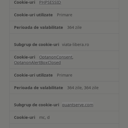
PHPSESSID
Cookie
strict
Primare
necesare
364 zile
viata-libera.ro
OptanonConsent
,
OptanonAlertBoxClosed
Primare
364 zile, 364 zile
quantserve.com
mc, d