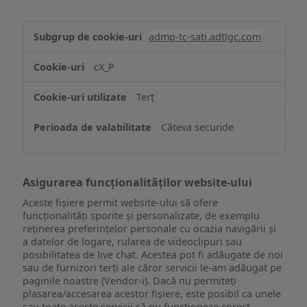
Stocarea
admp-tc-sati.adtlgc.com
și/sau
accesarea
cX_P
informațiilor
de
Terț
pe
un
Câteva secunde
dispozitiv
Asigurarea funcționalităților website-ului
Aceste fișiere permit website-ului să ofere
funcționalități sporite și personalizate, de exemplu
reţinerea preferinţelor personale cu ocazia navigării și
a datelor de logare, rularea de videoclipuri sau
posibilitatea de live chat. Acestea pot fi adăugate de noi
sau de furnizori terți ale căror servicii le-am adăugat pe
paginile noastre (Vendor-i). Dacă nu permiteți
plasarea/accesarea acestor fișiere, este posibil ca unele
sau toate aceste servicii să nu funcționeze corect.