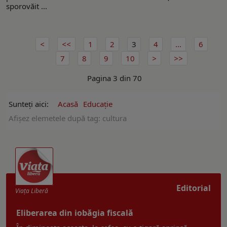
sporovăit ...
1
2
3
4
...
6
7
8
9
10
Pagina 3 din 70
Sunteți aici:
Acasă
Educație
Afişez elemetele după tag: cultura
Editorial
Viaţa Liberă
Eliberarea din iobăgia fiscală