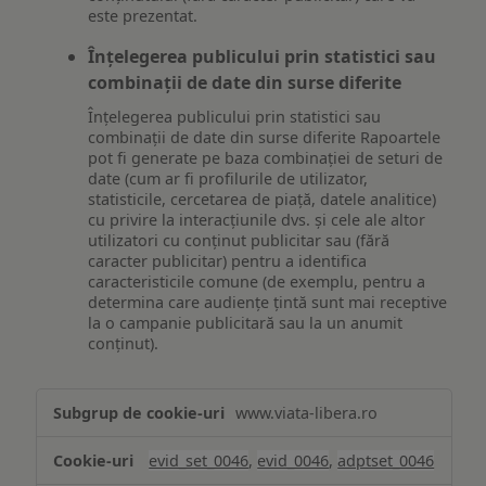
este prezentat.
Înțelegerea publicului prin statistici sau
combinații de date din surse diferite
Înțelegerea publicului prin statistici sau
combinații de date din surse diferite Rapoartele
pot fi generate pe baza combinației de seturi de
date (cum ar fi profilurile de utilizator,
statisticile, cercetarea de piață, datele analitice)
cu privire la interacțiunile dvs. și cele ale altor
utilizatori cu conținut publicitar sau (fără
caracter publicitar) pentru a identifica
caracteristicile comune (de exemplu, pentru a
determina care audiențe țintă sunt mai receptive
la o campanie publicitară sau la un anumit
conținut).
Măsurare
www.viata-libera.ro
și
analiză
evid_set_0046
,
evid_0046
,
adptset_0046