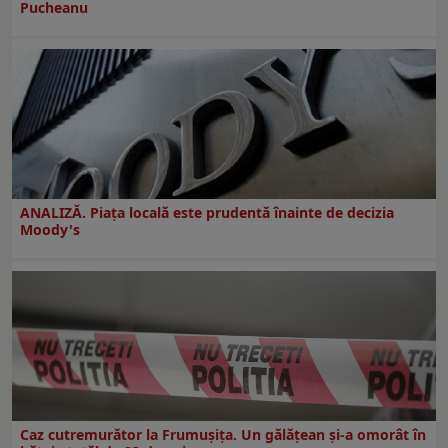
Pucheanu
ANALIZĂ. Piața locală este prudentă înainte de decizia
Moody's
Caz cutremurător la Frumușița. Un gălățean și-a omorât în