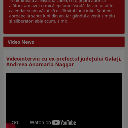
În dimineața aceasta, la cafea, cu o țigară aprinsă
alături, am avut o mică epifanie fiscală. M-am uitat în
calendar și am văzut că e sfârșitul lunii iulie. Suntem
aproape la șapte luni din an, iar gândul a venit simplu
și eliberator: abia acum, simb ...
Video News
Videointerviu cu ex-prefectul judeţului Galaţi,
Andreea Anamaria Naggar