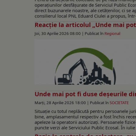
operațiunilor desfășurate de Serviciul Public Ecosa
direct buzunarele noastre, ale cetățenilor, ci se a
consilierul local PNL Eduard Ciulei a propus, într-
Reacţie la articolul „Unde mai pot
Joi, 30 Aprilie 2026 08:00 |
Publicat în
Regional
Unde mai pot fi duse deșeurile di
Marți, 28 Aprilie 2026 18:00 |
Publicat în
SOCIETATE
Situație cu totul neplăcută pentru persoanele juri
bine, amplasamentul respectiv a fost închis recent
apeleze la operatorii autorizați. Persoanele fizice
puncte verzi ale Serviciului Public Ecosal. În iuli