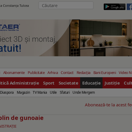
ila Constanţa Tulcea
i
Abonamente
Publicitate
Arhiva
Contact
Redacția
Bani Europeni
Video 
itică Administrație
Sport
Societate
Educație
Justiție
Cul
Diaspora
Magazin
TV Mania
Utile
Sfaturi
Unde Mergem
Abonează-te la acest f
 plin de gunoaie
NISTRAŢIE