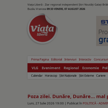
Viața Liberă - Ziar regional independent Știri Noutăți Galaţi Bră
Buzău Vrancea
09:33 VINERI, 07 AUGUST 2026
Prima Pagina
Editorial
Interviuri
Interactiv
Concursur
VLG
Eveniment
Regional
Economie
Pol
Calendar
Horoscop
Ştiri Naţionale
Ştiri Externe
Cariere
Poza zilei. Dunăre, Dunăre... mal
Luni, 27 Iulie 2026 19:00 |
Publicat în
POLITICĂ - ADMI