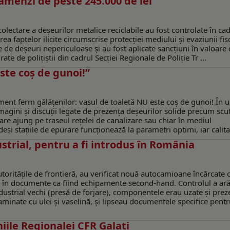
 amenzi de peste 245.000 de lei
olectare a deșeurilor metalice reciclabile au fost controlate în ca
 faptelor ilicite circumscrise protecției mediului și evaziunii fisc
e de deșeuri nepericuloase și au fost aplicate sancțiuni în valoare
te de polițiștii din cadrul Secției Regionale de Poliție Tr ...
ste coș de gunoi!”
nt ferm gălățenilor: vasul de toaletă NU este coș de gunoi! În u
imagini și discuții legate de prezența deșeurilor solide precum scu
re ajung pe traseul rețelei de canalizare sau chiar în mediul
și stațiile de epurare funcționează la parametri optimi, iar calita 
ustrial, pentru a fi introdus în România
toritățile de frontieră, au verificat nouă autocamioane încărcate 
te în documente ca fiind echipamente second-hand. Controlul a ară
ustrial vechi (presă de forjare), componentele erau uzate și pre
aminate cu ulei și vaselină, și lipseau documentele specifice pent
iile Regionalei CFR Galați