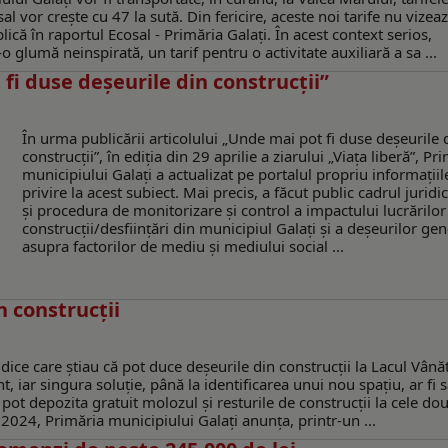
l vor crește cu 47 la sută. Din fericire, aceste noi tarife nu vizea
plică în raportul Ecosal - Primăria Galați. În acest context serios,
o glumă neinspirată, un tarif pentru o activitate auxiliară a sa ...
 fi duse deșeurile din construcții”
În urma publicării articolului „Unde mai pot fi duse deșeurile 
construcții”, în ediţia din 29 aprilie a ziarului „Viaţa liberă”, Pr
municipiului Galaţi a actualizat pe portalul propriu informaţiil
privire la acest subiect. Mai precis, a făcut public cadrul juridi
și procedura de monitorizare și control a impactului lucrărilor
construcții/desființări din municipiul Galați și a deșeurilor ge
asupra factorilor de mediu și mediului social ...
n construcții
dice care știau că pot duce deșeurile din construcții la Lacul Vânăt
, iar singura soluție, până la identificarea unui nou spațiu, ar fi 
 pot depozita gratuit molozul și resturile de construcții la cele do
e 2024, Primăria municipiului Galați anunța, printr-un ...