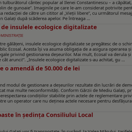
tulburătorul cântec popular al Ilenei Constantinescu – a căpătat,
in de gunoaie”. Imaginile pe care le-am considerat potrivite pen
 redacţiei de către un cititor al „Vieţii libere”, cu următorul mesaj
 Galați după scăderea apelor. Pe întreaga ...
de insulele ecologice digitalizate
DMINISTRAŢIE
re gălăţeni, insulele ecologice digitalizate se pregătesc de o sch
blic Ecosal. Acesta îşi va asuma obligația de a asigura operarea și
gale privind gestionarea deșeurilor. Mai mult, Ecosal va derula şi
cât arunci!”. „Insulele ecologice digitalizate s-au achitat, gu ...
de o amendă de 50.000 de lei
ind modul de gestionare a deșeurilor rezultate din lucrări de dem
ficat mai multe neconformități. Conform Gărzii de Mediu Galați, pr
erespectarea condițiilor stabilite prin actele de reglementare priv
tre un operator care nu deținea actele necesare pentru desfășura
aste în ședința Consiliului Local
lui Galați vor fi transportate, în curând, la Valea Mărului, tarifel