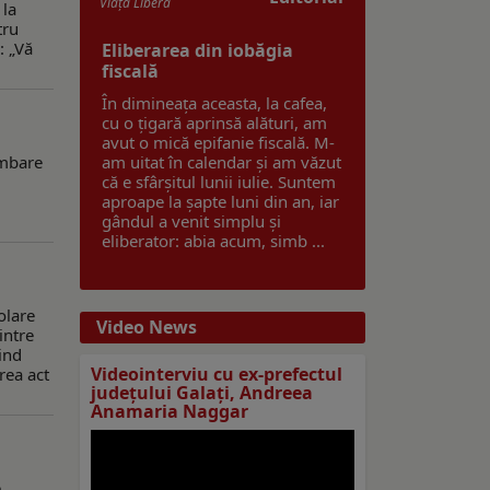
Viaţa Liberă
 la
tru
: „Vă
Eliberarea din iobăgia
fiscală
În dimineața aceasta, la cafea,
cu o țigară aprinsă alături, am
avut o mică epifanie fiscală. M-
imbare
am uitat în calendar și am văzut
că e sfârșitul lunii iulie. Suntem
aproape la șapte luni din an, iar
gândul a venit simplu și
eliberator: abia acum, simb ...
olare
Video News
intre
ind
Videointerviu cu ex-prefectul
rea act
judeţului Galaţi, Andreea
Anamaria Naggar
e