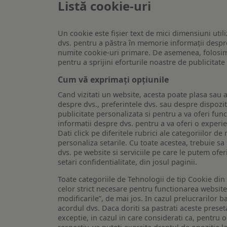
Listă cookie-uri
Un cookie este fişier text de mici dimensiuni utili
dvs. pentru a păstra în memorie informații despre
numite cookie-uri primare. De asemenea, folosim c
pentru a sprijini eforturile noastre de publicitat
Cum vă exprimați opțiunile
Cand vizitati un website, acesta poate plasa sau a
despre dvs., preferintele dvs. sau despre dispozit
publicitate personalizata si pentru a va oferi func
informatii despre dvs. pentru a va oferi o experi
Dati click pe diferitele rubrici ale categoriilor 
personaliza setarile. Cu toate acestea, trebuie s
dvs. pe website si serviciile pe care le putem ofer
setari confidentialitate, din josul paginii.
Toate categoriile de Tehnologii de tip Cookie di
celor strict necesare pentru functionarea website-u
modificarile”, de mai jos. In cazul prelucrarilor 
acordul dvs. Daca doriti sa pastrati aceste presetar
exceptie, in cazul in care considerati ca, pentru 