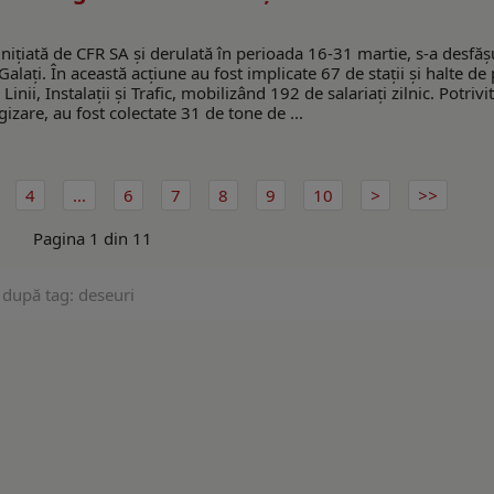
nițiată de CFR SA și derulată în perioada 16-31 martie, s-a desfășu
alați. În această acțiune au fost implicate 67 de stații și halte de
Linii, Instalații și Trafic, mobilizând 192 de salariați zilnic. Potrivi
izare, au fost colectate 31 de tone de ...
4
...
6
7
8
9
10
Pagina 1 din 11
 după tag: deseuri