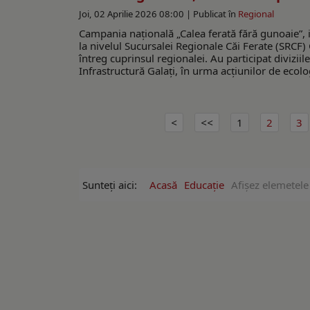
Joi, 02 Aprilie 2026 08:00 |
Publicat în
Regional
Campania națională „Calea ferată fără gunoaie”, i
la nivelul Sucursalei Regionale Căi Ferate (SRCF) G
întreg cuprinsul regionalei. Au participat diviziile 
Infrastructură Galați, în urma acțiunilor de ecolog
1
2
3
Sunteți aici:
Acasă
Educație
Afişez elemetele