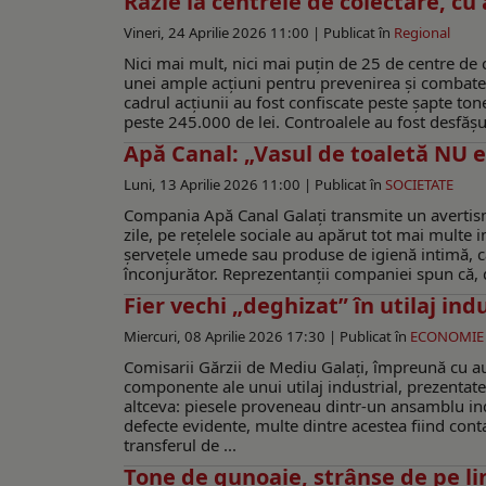
Razie la centrele de colectare, cu
Vineri, 24 Aprilie 2026 11:00 |
Publicat în
Regional
Nici mai mult, nici mai puțin de 25 de centre de c
unei ample acțiuni pentru prevenirea și combaterea
cadrul acțiunii au fost confiscate peste șapte ton
peste 245.000 de lei. Controalele au fost desfășura
Apă Canal: „Vasul de toaletă NU e
Luni, 13 Aprilie 2026 11:00 |
Publicat în
SOCIETATE
Compania Apă Canal Galați transmite un avertisme
zile, pe rețelele sociale au apărut tot mai multe 
șervețele umede sau produse de igienă intimă, ca
înconjurător. Reprezentanții companiei spun că, de
Fier vechi „deghizat” în utilaj ind
Miercuri, 08 Aprilie 2026 17:30 |
Publicat în
ECONOMIE
Comisarii Gărzii de Mediu Galați, împreună cu au
componente ale unui utilaj industrial, prezenta
altceva: piesele proveneau dintr-un ansamblu ind
defecte evidente, multe dintre acestea fiind cont
transferul de ...
Tone de gunoaie, strânse de pe lin