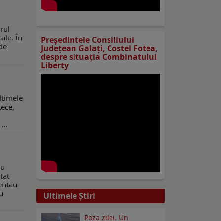
drul
ale. În
Preşedintele Consiliului
 de
Judeţean Galaţi, Costel Fotea,
despre situaţia Combinatului
Liberty
ltimele
tece,
...
cu
tat
zentau
ru
Ultimele Ştiri
Poza zilei. Un