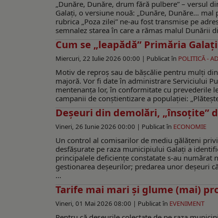
„Dunăre, Dunăre, drum fără pulbere” – versul din 
Galaţi, o versiune nouă: „Dunăre, Dunăre… mal pl
rubrica „Poza zilei” ne-au fost transmise pe adresa
semnalez starea în care a rămas malul Dunării din
Cum se „leapădă” Primăria Galaţi 
Miercuri, 22 Iulie 2026 00:00 |
Publicat în
POLITICĂ - A
Motiv de reproş sau de băşcălie pentru mulţi dint
majoră. Vor fi date în administrare Serviciului Pu
mentenanța lor, în conformitate cu prevederile le
campanii de conştientizare a populaţiei: „Plăteşte 
Deșeuri din demolări, „însoțite” 
Vineri, 26 Iunie 2026 00:00 |
Publicat în
ECONOMIE
Un control al comisarilor de mediu gălățeni priv
desfășurate pe raza municipiului Galați a identi
principalele deficiențe constatate s-au numărat n
gestionarea deșeurilor; predarea unor deșeuri că
...
Tarife mai mari și glume (mai) pro
Vineri, 01 Mai 2026 08:00 |
Publicat în
EVENIMENT
Pentru că deșeurile colectate de pe raza municipiu