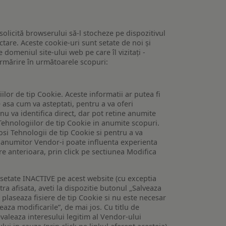
 solicită browserului să-l stocheze pe dispozitivul
tare. Aceste cookie-uri sunt setate de noi și
domeniul site-ului web pe care îl vizitați -
 urmărire în următoarele scopuri:
lor de tip Cookie. Aceste informatii ar putea fi
e asa cum va asteptati, pentru a va oferi
 nu va identifica direct, dar pot retine anumite
Tehnologiilor de tip Cookie in anumite scopuri.
losi Tehnologii de tip Cookie si pentru a va
 a anumitor Vendor-i poate influenta experienta
are anterioara, prin click pe sectiunea Modifica
setate INACTIVE pe acest website (cu exceptia
tra afisata, aveti la dispozitie butonul „Salveaza
e plaseaza fisiere de tip Cookie si nu este necesar
veaza modificarile”, de mai jos. Cu titlu de
valeaza interesului legitim al Vendor-ului