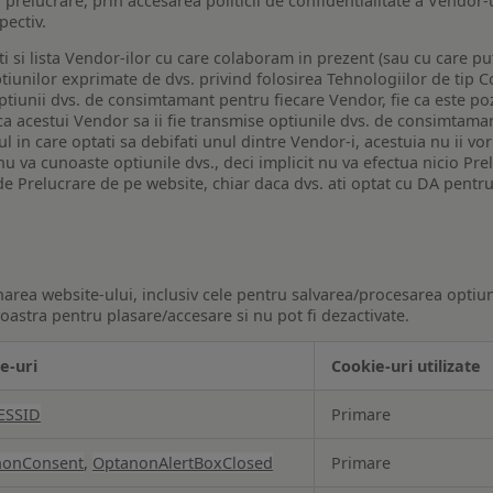
a prelucrare, prin accesarea politicii de confidentialitate a Vendor-u
pectiv.
iti si lista Vendor-ilor cu care colaboram in prezent (sau cu care p
iunilor exprimate de dvs. privind folosirea Tehnologiilor de tip Co
iunii dvs. de consimtamant pentru fiecare Vendor, fie ca este pozit
 ca acestui Vendor sa ii fie transmise optiunile dvs. de consimtama
ul in care optati sa debifati unul dintre Vendor-i, acestuia nu ii v
nu va cunoaste optiunile dvs., deci implicit nu va efectua nicio Pre
e Prelucrare de pe website, chiar daca dvs. ati optat cu DA pentru
narea website-ului, inclusiv cele pentru salvarea/procesarea optiun
astra pentru plasare/accesare si nu pot fi dezactivate.
e-uri
Cookie-uri utilizate
ESSID
Primare
nonConsent
,
OptanonAlertBoxClosed
Primare