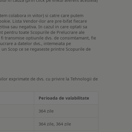
lui in cauza (prin click pe linkul aferent acesteia)
utem colabora in viitor) si catre care putem
okie. Lista Vendor-ilor are pre-bifat fiecare
iva sau negativa. In cazul in care optati sa
nt pentru toate Scopurile de Prelucrare ale
or fi transmise optiunile dvs. de consimtamant, fie
lucrare a datelor dvs., intemeiata pe
 un Scop ce se regaseste printre Scopurile de
ilor exprimate de dvs. cu privire la Tehnologii de
Perioada de valabilitate
364 zile
364 zile, 364 zile