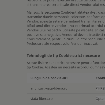
respectiv, va puteti exercita dreptul de opozitie l
si transmiterea cererii sale direct Vendor-ului res
Mai sus, la sectiunea Confidențialitatea dvs., gas
transmite datele personale colectate, conform opt
Vendor, aceasta setare permitand transmiterea opt
bifati unul dintre Vendor-i, va exprimati acordul
Vendor-ului respectiv, utilizate pe website. In caz
pozitive sau negative. Vendorul devine inactiv si 
Consimtamant, pentru niciunul dintre Scopurile d
Prelucrare ale respectivului Vendor inactivat.
Tehnologii de tip Cookie strict necesare
Aceste fisiere sunt strict necesare pentru functio
tip Cookie. Acestea nu necesita acordul dumneavo
Subgrup de cookie-uri
Cooki
Tehnologii
anunturi.viata-libera.ro
PHPS
de
tip
viata-libera.ro
Opta
Cookie