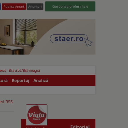
Gestionați preferințele
Publica Anunt
Anunturi
News
Bilă albă/Bilă neagră
tură
Reportaj
Analiză
eed RSS
Editorial