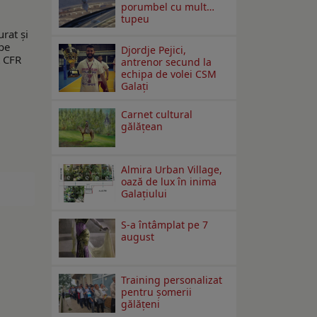
porumbel cu mult…
tupeu
rat și
 pe
Djordje Pejici,
t CFR
antrenor secund la
echipa de volei CSM
Galați
Carnet cultural
gălăţean
Almira Urban Village,
oază de lux în inima
Galațiului
S-a întâmplat pe 7
august
Training personalizat
pentru șomerii
gălățeni