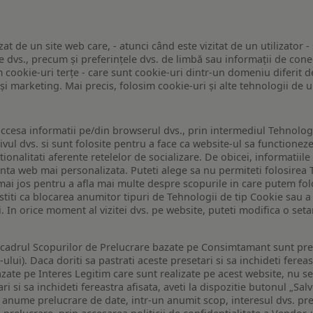
zat de un site web care, - atunci când este vizitat de un utilizator -
 dvs., precum și preferințele dvs. de limbă sau informații de conec
ookie-uri terțe - care sunt cookie-uri dintr-un domeniu diferit de 
e și marketing. Mai precis, folosim cookie-uri și alte tehnologii de
ccesa informatii pe/din browserul dvs., prin intermediul Tehnologii
ivul dvs. si sunt folosite pentru a face ca website-ul sa functionez
tionalitati aferente retelelor de socializare. De obicei, informatiile
enta web mai personalizata. Puteti alege sa nu permiteti folosirea 
de mai jos pentru a afla mai multe despre scopurile in care putem fo
a stiti ca blocarea anumitor tipuri de Tehnologii de tip Cookie sau
i. In orice moment al vizitei dvs. pe website, puteti modifica o set
n cadrul Scopurilor de Prelucrare bazate pe Consimtamant sunt pre
lui). Daca doriti sa pastrati aceste presetari si sa inchideti fereas
bazate pe Interes Legitim care sunt realizate pe acest website, nu s
i si sa inchideti fereastra afisata, aveti la dispozitie butonul „Sal
o anume prelucrare de date, intr-un anumit scop, interesul dvs. pre