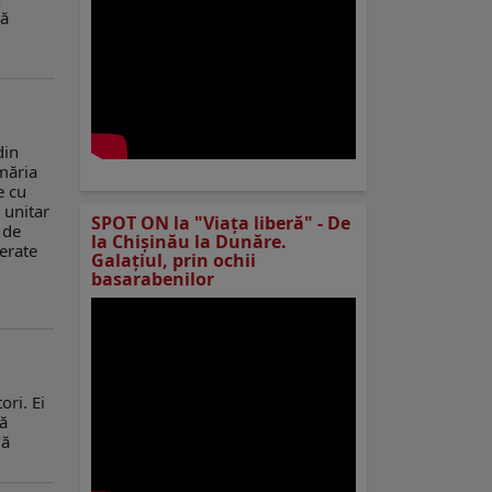
ză
din
imăria
e cu
c unitar
SPOT ON la "Viaţa liberă" - De
 de
la Chișinău la Dunăre.
nerate
Galațiul, prin ochii
basarabenilor
ori. Ei
să
uă