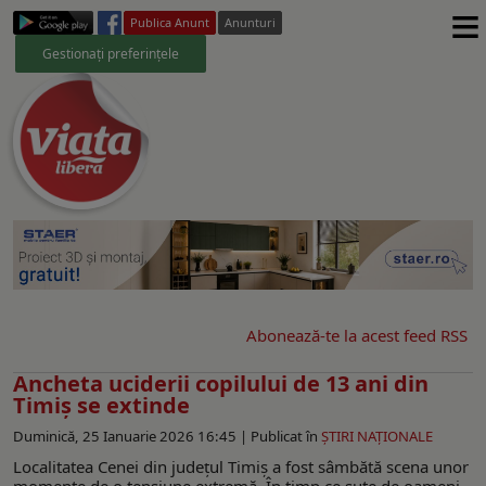
≡
Publica Anunt
Anunturi
Gestionați preferințele
Abonează-te la acest feed RSS
Ancheta uciderii copilului de 13 ani din
Timiș se extinde
Duminică, 25 Ianuarie 2026 16:45 |
Publicat în
ŞTIRI NAŢIONALE
Localitatea Cenei din judeţul Timiş a fost sâmbătă scena unor
momente de o tensiune extremă. În timp ce sute de oameni