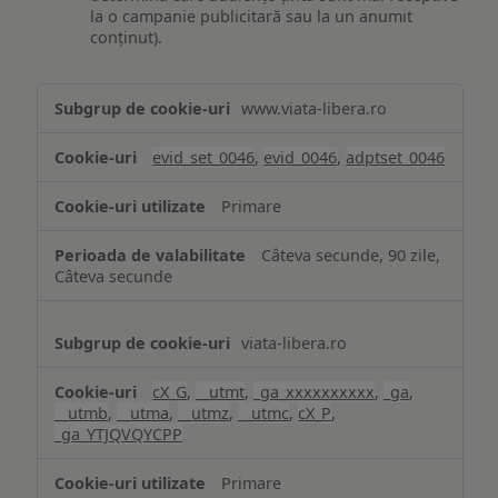
la o campanie publicitară sau la un anumit
conținut).
Măsurare
www.viata-libera.ro
și
analiză
evid_set_0046
,
evid_0046
,
adptset_0046
Primare
Câteva secunde, 90 zile,
Câteva secunde
viata-libera.ro
cX_G
,
__utmt
,
_ga_xxxxxxxxxx
,
_ga
,
__utmb
,
__utma
,
__utmz
,
__utmc
,
cX_P
,
_ga_YTJQVQYCPP
Primare