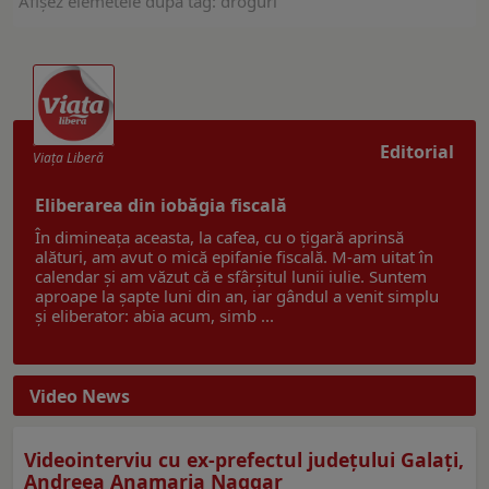
Afişez elemetele după tag: droguri
Editorial
Viaţa Liberă
Eliberarea din iobăgia fiscală
În dimineața aceasta, la cafea, cu o țigară aprinsă
alături, am avut o mică epifanie fiscală. M-am uitat în
calendar și am văzut că e sfârșitul lunii iulie. Suntem
aproape la șapte luni din an, iar gândul a venit simplu
și eliberator: abia acum, simb ...
Video News
Videointerviu cu ex-prefectul judeţului Galaţi,
Andreea Anamaria Naggar