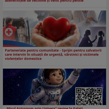
adeverințele de vechime și venit pentru pensie
Parteneriate pentru comunitate - Sprijin pentru salvatorii
care intervin în situații de urgență, vârstnici și victimele
violențelor domestice
„Micul Astronom prin Univers” revine la Galați