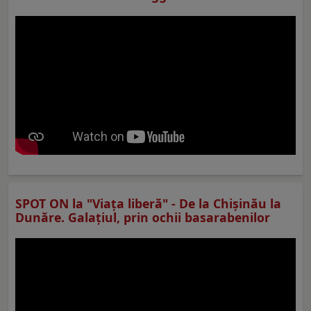
SPOT ON la "Viaţa liberă" - De la Chișinău la
Dunăre. Galațiul, prin ochii basarabenilor