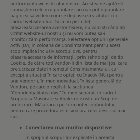
performanța website-ului nostru. Acestea ne ajută să
cunoaștem cele mai populare sau mai puțin populare
pagini și să vedem cum se deplasează vizitatorii în
cadrul website-ului. Dacă nu permiteți
plasarea/accesarea acestor fișiere, nu vom ști când ați
vizitat website-ul nostru și nu vom putea să-i
monitorizăm performanța. Selectarea opțiunii generale
Activ (DA) in coloana de Consimtamant pentru acest
scop implică inclusiv acordul dvs. pentru
plasare/accesare de informații, prin Tehnologii de tip
Cookie, de către toți Vendor-ii din lista de mai jos, care
prelucreaza date in temeiul Consimtamantului, cu
excepția situației în care optați cu Inactiv (NU) pentru
unii Vendor-i, în mod individual, în lista generală de
Vendori, pe care o regăsiți la secțiunea
“Confidențialitatea dvs.” In mod separat, in cadrul
Scopului « Masurare si Analiza » exista un Scop de
prelucrare, Măsurarea performanței conținutului,
pentru care procedura este similara celei descrise mai
sus.
Conectarea mai multor dispozitive
În sprijinul scopurilor explicate în această