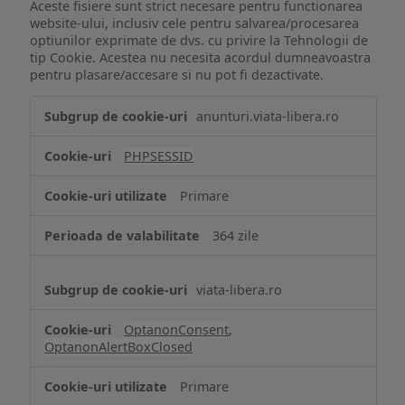
Aceste fisiere sunt strict necesare pentru functionarea
website-ului, inclusiv cele pentru salvarea/procesarea
optiunilor exprimate de dvs. cu privire la Tehnologii de
tip Cookie. Acestea nu necesita acordul dumneavoastra
pentru plasare/accesare si nu pot fi dezactivate.
Tehnologii
anunturi.viata-libera.ro
de
tip
PHPSESSID
Cookie
strict
Primare
necesare
364 zile
viata-libera.ro
OptanonConsent
,
OptanonAlertBoxClosed
Primare