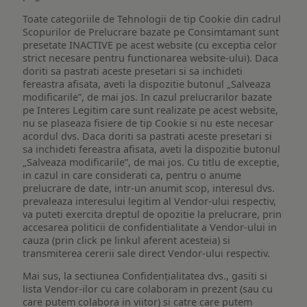
Toate categoriile de Tehnologii de tip Cookie din cadrul
Scopurilor de Prelucrare bazate pe Consimtamant sunt
presetate INACTIVE pe acest website (cu exceptia celor
strict necesare pentru functionarea website-ului). Daca
doriti sa pastrati aceste presetari si sa inchideti
fereastra afisata, aveti la dispozitie butonul „Salveaza
modificarile”, de mai jos. In cazul prelucrarilor bazate
pe Interes Legitim care sunt realizate pe acest website,
nu se plaseaza fisiere de tip Cookie si nu este necesar
acordul dvs. Daca doriti sa pastrati aceste presetari si
sa inchideti fereastra afisata, aveti la dispozitie butonul
„Salveaza modificarile”, de mai jos. Cu titlu de exceptie,
in cazul in care considerati ca, pentru o anume
prelucrare de date, intr-un anumit scop, interesul dvs.
prevaleaza interesului legitim al Vendor-ului respectiv,
va puteti exercita dreptul de opozitie la prelucrare, prin
accesarea politicii de confidentialitate a Vendor-ului in
cauza (prin click pe linkul aferent acesteia) si
transmiterea cererii sale direct Vendor-ului respectiv.
Mai sus, la sectiunea Confidențialitatea dvs., gasiti si
lista Vendor-ilor cu care colaboram in prezent (sau cu
care putem colabora in viitor) si catre care putem