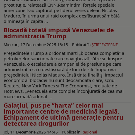
prostituție, relatează CNN.Reamintim, forțele speciale
americane l-au capturat pe liderul venezuelean Nicolas
Maduro, în urma unui raid complex desfășurat sâmbătă
dimineață în capita ...
Blocadă totală impusă Venezuelei de
administraţia Trump
Miercuri, 17 Decembrie 2025 18:15 |
Publicat în
ŞTIRI EXTERNE
Președintele Trump a ordonat marți „blocarea completă” a
petrolierelor sancționate care navighează către și dinspre
Venezuela, o escaladare a campaniei de presiune pe care
administrația sa o desfășoară de luni de zile împotriva
președintelui Nicolás Maduro. Însă ținta finală și impactul
economic al blocadei nu sunt deocamdată clare, scriu
Reuters, New York Times și The Economist, preluate de
HotNews. „Venezuela este complet înconjurată de cea mai
mare armadă adunat ...
Galațiul, pus pe ”harta” celor mai
importante centre de medicină legală.
Echipament de ultimă generație pentru
detectarea drogurilor
Joi, 11 Decembrie 2025 14:45 |
Publicat în
Regional