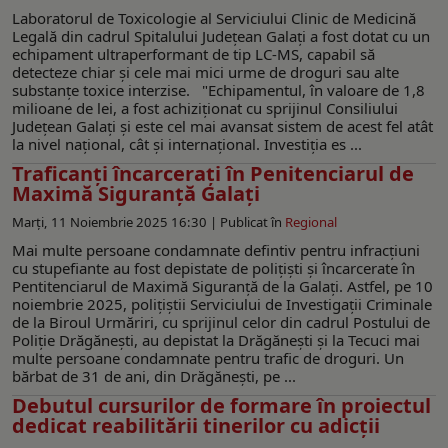
Laboratorul de Toxicologie al Serviciului Clinic de Medicină
Legală din cadrul Spitalului Județean Galați a fost dotat cu un
echipament ultraperformant de tip LC-MS, capabil să
detecteze chiar și cele mai mici urme de droguri sau alte
substanțe toxice interzise. "Echipamentul, în valoare de 1,8
milioane de lei, a fost achiziționat cu sprijinul Consiliului
Județean Galați și este cel mai avansat sistem de acest fel atât
la nivel național, cât și internațional. Investiția es ...
Traficanţi încarcerați în Penitenciarul de
Maximă Siguranță Galați
Marți, 11 Noiembrie 2025 16:30 |
Publicat în
Regional
Mai multe persoane condamnate defintiv pentru infracțiuni
cu stupefiante au fost depistate de polițişti și încarcerate în
Pentitenciarul de Maximă Siguranță de la Galați. Astfel, pe 10
noiembrie 2025, polițiștii Serviciului de Investigații Criminale
de la Biroul Urmăriri, cu sprijinul celor din cadrul Postului de
Poliție Drăgănești, au depistat la Drăgănești și la Tecuci mai
multe persoane condamnate pentru trafic de droguri. Un
bărbat de 31 de ani, din Drăgănești, pe ...
Debutul cursurilor de formare în proiectul
dedicat reabilitării tinerilor cu adicţii