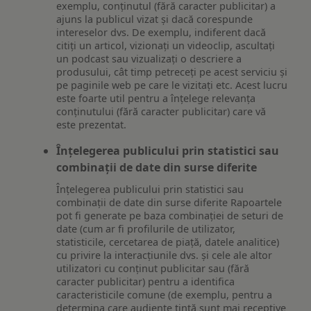
exemplu, conținutul (fără caracter publicitar) a
ajuns la publicul vizat și dacă corespunde
intereselor dvs. De exemplu, indiferent dacă
citiți un articol, vizionați un videoclip, ascultați
un podcast sau vizualizați o descriere a
produsului, cât timp petreceți pe acest serviciu și
pe paginile web pe care le vizitați etc. Acest lucru
este foarte util pentru a înțelege relevanța
conținutului (fără caracter publicitar) care vă
este prezentat.
Înțelegerea publicului prin statistici sau
combinații de date din surse diferite
Înțelegerea publicului prin statistici sau
combinații de date din surse diferite Rapoartele
pot fi generate pe baza combinației de seturi de
date (cum ar fi profilurile de utilizator,
statisticile, cercetarea de piață, datele analitice)
cu privire la interacțiunile dvs. și cele ale altor
utilizatori cu conținut publicitar sau (fără
caracter publicitar) pentru a identifica
caracteristicile comune (de exemplu, pentru a
determina care audiențe țintă sunt mai receptive