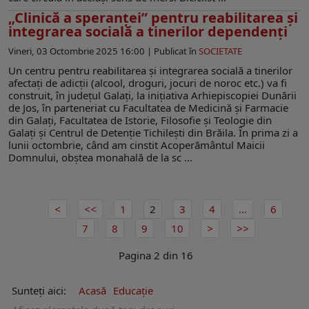
„Clinică a speranței” pentru reabilitarea și
integrarea socială a tinerilor dependenţi
Vineri, 03 Octombrie 2025 16:00 |
Publicat în
SOCIETATE
Un centru pentru reabilitarea și integrarea socială a tinerilor
afectați de adicții (alcool, droguri, jocuri de noroc etc.) va fi
construit, în județul Galați, la inițiativa Arhiepiscopiei Dunării
de Jos, în parteneriat cu Facultatea de Medicină și Farmacie
din Galați, Facultatea de Istorie, Filosofie și Teologie din
Galați și Centrul de Detenție Tichilești din Brăila. În prima zi a
lunii octombrie, când am cinstit Acoperământul Maicii
Domnului, obștea monahală de la sc ...
1
2
3
4
...
6
7
8
9
10
Pagina 2 din 16
Sunteți aici:
Acasă
Educație