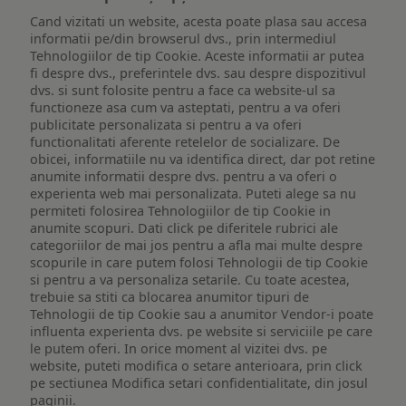
Cand vizitati un website, acesta poate plasa sau accesa
informatii pe/din browserul dvs., prin intermediul
Tehnologiilor de tip Cookie. Aceste informatii ar putea
fi despre dvs., preferintele dvs. sau despre dispozitivul
dvs. si sunt folosite pentru a face ca website-ul sa
functioneze asa cum va asteptati, pentru a va oferi
publicitate personalizata si pentru a va oferi
functionalitati aferente retelelor de socializare. De
obicei, informatiile nu va identifica direct, dar pot retine
anumite informatii despre dvs. pentru a va oferi o
experienta web mai personalizata. Puteti alege sa nu
permiteti folosirea Tehnologiilor de tip Cookie in
anumite scopuri. Dati click pe diferitele rubrici ale
categoriilor de mai jos pentru a afla mai multe despre
scopurile in care putem folosi Tehnologii de tip Cookie
si pentru a va personaliza setarile. Cu toate acestea,
trebuie sa stiti ca blocarea anumitor tipuri de
Tehnologii de tip Cookie sau a anumitor Vendor-i poate
influenta experienta dvs. pe website si serviciile pe care
le putem oferi. In orice moment al vizitei dvs. pe
website, puteti modifica o setare anterioara, prin click
pe sectiunea Modifica setari confidentialitate, din josul
paginii.