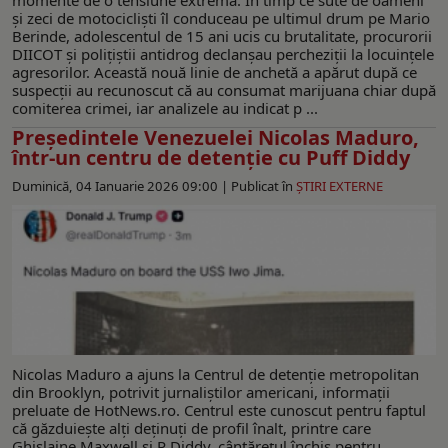
și zeci de motocicliști îl conduceau pe ultimul drum pe Mario
Berinde, adolescentul de 15 ani ucis cu brutalitate, procurorii
DIICOT și polițiștii antidrog declanșau percheziții la locuințele
agresorilor. Această nouă linie de anchetă a apărut după ce
suspecții au recunoscut că au consumat marijuana chiar după
comiterea crimei, iar analizele au indicat p ...
Preşedintele Venezuelei Nicolas Maduro,
într-un centru de detenție cu Puff Diddy
Duminică, 04 Ianuarie 2026 09:00 |
Publicat în
ŞTIRI EXTERNE
Nicolas Maduro a ajuns la Centrul de detenție metropolitan
din Brooklyn, potrivit jurnaliştilor americani, informaţii
preluate de HotNews.ro. Centrul este cunoscut pentru faptul
că găzduiește alți deținuți de profil înalt, printre care
Ghislaine Maxwell și P Diddy, cântărețul închis pentru