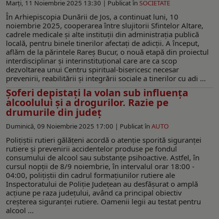
Marți, 11 Noiembrie 2025 13:30 |
Publicat în
SOCIETATE
În Arhiepiscopia Dunării de Jos, a continuat luni, 10
noiembrie 2025, cooperarea între slujitorii Sfintelor Altare,
cadrele medicale şi alte instituţii din administraţia publică
locală, pentru binele tinerilor afectaţi de adicţii. A început,
aflăm de la părintele Rareş Bucur, o nouă etapă din proiectul
interdisciplinar şi interinstituţional care are ca scop
dezvoltarea unui Centru spiritual-bisericesc necesar
prevenirii, reabilitării şi integrării sociale a tinerilor cu adi ...
Şoferi depistaţi la volan sub influența
alcoolului și a drogurilor. Razie pe
drumurile din judeţ
Duminică, 09 Noiembrie 2025 17:00 |
Publicat în
AUTO
Polițiștii rutieri gălățeni acordă o atenție sporită siguranței
rutiere și prevenirii accidentelor produse pe fondul
consumului de alcool sau substanțe psihoactive. Astfel, în
cursul nopții de 8/9 noiembrie, în intervalul orar 18:00 -
04:00, polițiștii din cadrul formațiunilor rutiere ale
Inspectoratului de Poliție Județean au desfășurat o amplă
acțiune pe raza județului, având ca principal obiectiv
creșterea siguranței rutiere. Oamenii legii au testat pentru
alcool ...