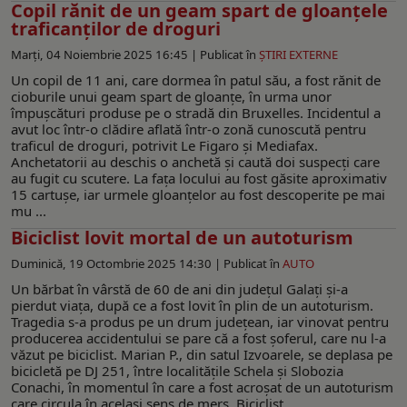
Copil rănit de un geam spart de gloanțele
traficanţilor de droguri
Marți, 04 Noiembrie 2025 16:45 |
Publicat în
ŞTIRI EXTERNE
Un copil de 11 ani, care dormea în patul său, a fost rănit de
cioburile unui geam spart de gloanțe, în urma unor
împușcături produse pe o stradă din Bruxelles. Incidentul a
avut loc într-o clădire aflată într-o zonă cunoscută pentru
traficul de droguri, potrivit Le Figaro și Mediafax.
Anchetatorii au deschis o anchetă și caută doi suspecți care
au fugit cu scutere. La fața locului au fost găsite aproximativ
15 cartușe, iar urmele gloanțelor au fost descoperite pe mai
mu ...
Biciclist lovit mortal de un autoturism
Duminică, 19 Octombrie 2025 14:30 |
Publicat în
AUTO
Un bărbat în vârstă de 60 de ani din județul Galați și-a
pierdut viața, după ce a fost lovit în plin de un autoturism.
Tragedia s-a produs pe un drum județean, iar vinovat pentru
producerea accidentului se pare că a fost șoferul, care nu l-a
văzut pe biciclist. Marian P., din satul Izvoarele, se deplasa pe
bicicletă pe DJ 251, între localitățile Schela și Slobozia
Conachi, în momentul în care a fost acroșat de un autoturism
care circula în același sens de mers. Biciclist ...