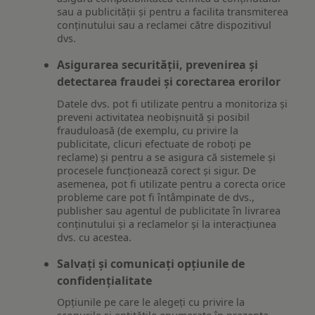
sau a publicității și pentru a facilita transmiterea
conținutului sau a reclamei către dispozitivul
dvs.
Asigurarea securității, prevenirea și
detectarea fraudei și corectarea erorilor
Datele dvs. pot fi utilizate pentru a monitoriza și
preveni activitatea neobișnuită și posibil
frauduloasă (de exemplu, cu privire la
publicitate, clicuri efectuate de roboți pe
reclame) și pentru a se asigura că sistemele și
procesele funcționează corect și sigur. De
asemenea, pot fi utilizate pentru a corecta orice
probleme care pot fi întâmpinate de dvs.,
publisher sau agentul de publicitate în livrarea
conținutului și a reclamelor și la interacțiunea
dvs. cu acestea.
Salvați și comunicați opțiunile de
confidențialitate
Opțiunile pe care le alegeți cu privire la