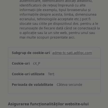
autentificare, identificatorii alocați aleatoriu,
identificatorii de rețea) împreună cu alte
informații (de exemplu, tipul browserului și
informațiile despre acesta, limba, dimensiunea
ecranului, tehnologiile acceptate etc.) pot fi
stocate sau citite pe dispozitivul dvs. pentru a le
recunoaște de fiecare dată când se conectează la
o aplicație sau la un site web, pentru unul sau
mai multe scopuri prezentate aici.
Stocarea
admp-tc-sati.adtlgc.com
și/sau
accesarea
cX_P
informațiilor
de
Terț
pe
un
Câteva secunde
dispozitiv
Asigurarea funcționalităților website-ului