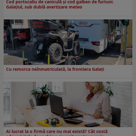
Cod portocaliu de caniculă și cod galben de furtuni.
Galațiul, sub dublă avertizare meteo
Cu remorca neînmatriculată, la frontiera Galați
Ai lucrat la o firmă care nu mai există? Cât costă