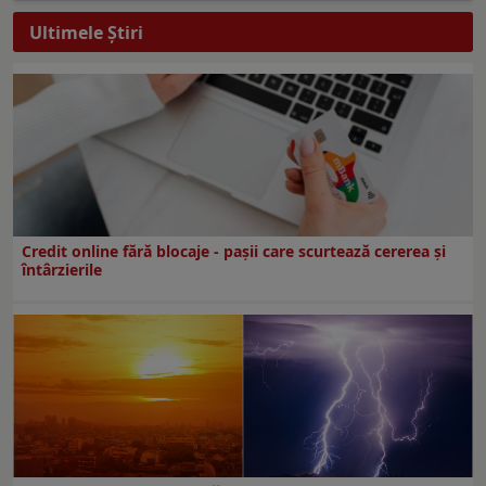
Ultimele Ştiri
Credit online fără blocaje - pașii care scurtează cererea și
întârzierile