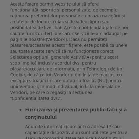
Aceste fișiere permit website-ului să ofere
funcționalități sporite și personalizate, de exemplu
reţinerea preferinţelor personale cu ocazia navigării și
a datelor de logare, rularea de videoclipuri sau
posibilitatea de live chat. Acestea pot fi adăugate de noi
sau de furnizori terți ale căror servicii le-am adăugat pe
paginile noastre (Vendor-i). Dacă nu permiteți
plasarea/accesarea acestor fișiere, este posibil ca unele
sau toate aceste servicii să nu funcționeze corect.
Selectarea opțiunii generale Activ (DA) pentru acest
scop implică inclusiv acordul dvs. pentru
plasare/accesare de informații, prin Tehnologii de tip
Cookie, de către toți Vendor-ii din lista de mai jos, cu
excepția situației în care optați cu Inactiv (NU) pentru
unii Vendor-i, în mod individual, în lista generală de
Vendori, pe care o regăsiți la secțiunea
“Confidențialitatea dvs.”.
Furnizarea și prezentarea publicității și a
conținutului
Anumite informații (cum ar fi o adresă IP sau
capacitățile dispozitivului) sunt utilizate pentru a
asigura compatibilitatea tehnică a conținutului