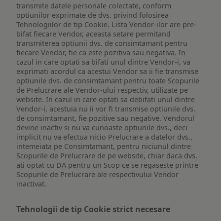
transmite datele personale colectate, conform
optiunilor exprimate de dvs. privind folosirea
Tehnologiilor de tip Cookie. Lista Vendor-ilor are pre-
bifat fiecare Vendor, aceasta setare permitand
transmiterea optiunii dvs. de consimtamant pentru
fiecare Vendor, fie ca este pozitiva sau negativa. In
cazul in care optati sa bifati unul dintre Vendor-i, va
exprimati acordul ca acestui Vendor sa ii fie transmise
optiunile dvs. de consimtamant pentru toate Scopurile
de Prelucrare ale Vendor-ului respectiv, utilizate pe
website. In cazul in care optati sa debifati unul dintre
Vendor-i, acestuia nu ii vor fi transmise optiunile dvs.
de consimtamant, fie pozitive sau negative. Vendorul
devine inactiv si nu va cunoaste optiunile dvs., deci
implicit nu va efectua nicio Prelucrare a datelor dvs.,
intemeiata pe Consimtamant, pentru niciunul dintre
Scopurile de Prelucrare de pe website, chiar daca dvs.
ati optat cu DA pentru un Scop ce se regaseste printre
Scopurile de Prelucrare ale respectivului Vendor
inactivat.
Tehnologii de tip Cookie strict necesare