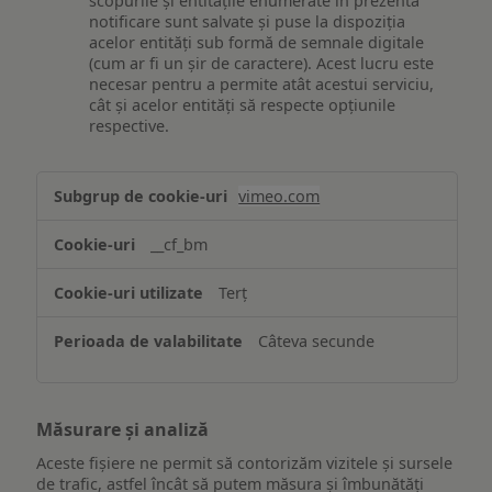
scopurile și entitățile enumerate în prezenta
notificare sunt salvate și puse la dispoziția
acelor entități sub formă de semnale digitale
(cum ar fi un șir de caractere). Acest lucru este
necesar pentru a permite atât acestui serviciu,
cât și acelor entități să respecte opțiunile
respective.
Asigurarea
vimeo.com
funcționalităților
website-
__cf_bm
ului
Terț
Câteva secunde
Măsurare și analiză
Aceste fișiere ne permit să contorizăm vizitele și sursele
de trafic, astfel încât să putem măsura și îmbunătăți