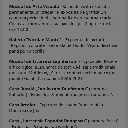
Muzeul de Artă Vizuală
- Se poate vizita expoziţia
permanentă. În pregătire, expoziția de grafică „În
căutarea perfecțiunii”, semnată de artista Ana-Maria
Cocoș, al cărei vernisaj va avea loc joi, 2 aprilie, de la
ora 18.00.
Galeria "Nicolae Mantu"
- Expoziția de pictură
„Rapsodii colorate”, semnată de Teodor Vișan, deschisă
până pe 19 aprilie.
Muzeul de Istorie şi Lapidarium
- Expoziţiile: Repere
arheologice la „Dunărea de Jos”, Civilizaţia tradiţională
din sudul Moldovei, „Situri şi contexte arheologice din
judeţul Galaţi. Campaniile 2006-2023”.
Casa Rurală „Ion Avram Dunăreanu“
(comuna
Suhurlui) - Expoziţia „Ambient tradiţional românesc“.
Casa Artelor
- Expoziţia de icoane ”Apostolat la
Dunărea de Jos”.
Casa „Hortensia Papadat Bengescu“
(comuna Iveşti)
- Expoziţia „Personalităţi iveştene“.