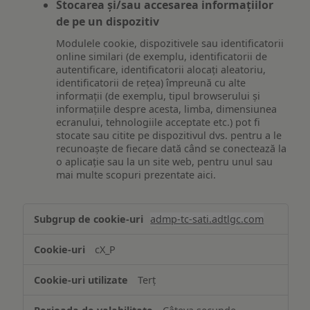
Stocarea și/sau accesarea informațiilor
de pe un dispozitiv
Modulele cookie, dispozitivele sau identificatorii
online similari (de exemplu, identificatorii de
autentificare, identificatorii alocați aleatoriu,
identificatorii de rețea) împreună cu alte
informații (de exemplu, tipul browserului și
informațiile despre acesta, limba, dimensiunea
ecranului, tehnologiile acceptate etc.) pot fi
stocate sau citite pe dispozitivul dvs. pentru a le
recunoaște de fiecare dată când se conectează la
o aplicație sau la un site web, pentru unul sau
mai multe scopuri prezentate aici.
Stocarea
admp-tc-sati.adtlgc.com
și/sau
accesarea
cX_P
informațiilor
de
Terț
pe
un