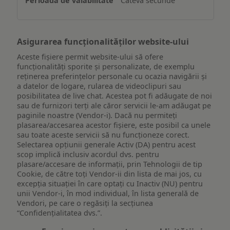
Câteva secunde
dispozitiv
Asigurarea funcționalităților website-ului
Aceste fișiere permit website-ului să ofere
funcționalități sporite și personalizate, de exemplu
reţinerea preferinţelor personale cu ocazia navigării și
a datelor de logare, rularea de videoclipuri sau
posibilitatea de live chat. Acestea pot fi adăugate de noi
sau de furnizori terți ale căror servicii le-am adăugat pe
paginile noastre (Vendor-i). Dacă nu permiteți
plasarea/accesarea acestor fișiere, este posibil ca unele
sau toate aceste servicii să nu funcționeze corect.
Selectarea opțiunii generale Activ (DA) pentru acest
scop implică inclusiv acordul dvs. pentru
plasare/accesare de informații, prin Tehnologii de tip
Cookie, de către toți Vendor-ii din lista de mai jos, cu
excepția situației în care optați cu Inactiv (NU) pentru
unii Vendor-i, în mod individual, în lista generală de
Vendori, pe care o regăsiți la secțiunea
“Confidențialitatea dvs.”.