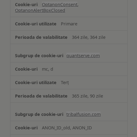
OptanonConsent
,
OptanonAlertBoxClosed
Primare
364 zile, 364 zile
quantserve.com
mc, d
Terț
365 zile, 90 zile
tribalfusion.com
ANON_ID_old, ANON_ID