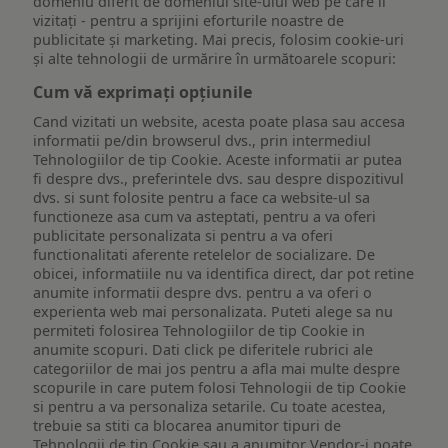
domeniu diferit de domeniul site-ului web pe care îl
vizitați - pentru a sprijini eforturile noastre de
publicitate și marketing. Mai precis, folosim cookie-uri
și alte tehnologii de urmărire în următoarele scopuri:
Cum vă exprimați opțiunile
Cand vizitati un website, acesta poate plasa sau accesa
informatii pe/din browserul dvs., prin intermediul
Tehnologiilor de tip Cookie. Aceste informatii ar putea
fi despre dvs., preferintele dvs. sau despre dispozitivul
dvs. si sunt folosite pentru a face ca website-ul sa
functioneze asa cum va asteptati, pentru a va oferi
publicitate personalizata si pentru a va oferi
functionalitati aferente retelelor de socializare. De
obicei, informatiile nu va identifica direct, dar pot retine
anumite informatii despre dvs. pentru a va oferi o
experienta web mai personalizata. Puteti alege sa nu
permiteti folosirea Tehnologiilor de tip Cookie in
anumite scopuri. Dati click pe diferitele rubrici ale
categoriilor de mai jos pentru a afla mai multe despre
scopurile in care putem folosi Tehnologii de tip Cookie
si pentru a va personaliza setarile. Cu toate acestea,
trebuie sa stiti ca blocarea anumitor tipuri de
Tehnologii de tip Cookie sau a anumitor Vendor-i poate