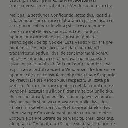
cauza (prin click pe linkul aferent acesteia) si
transmiterea cererii sale direct Vendor-ului respectiv.
Mai sus, la sectiunea Confidențialitatea dvs., gasiti si
lista Vendor-ilor cu care colaboram in prezent (sau cu
care putem colabora in viitor) si catre care putem
transmite datele personale colectate, conform
optiunilor exprimate de dvs. privind folosirea
Tehnologiilor de tip Cookie. Lista Vendor-ilor are pre-
bifat fiecare Vendor, aceasta setare permitand
transmiterea optiunii dvs. de consimtamant pentru
fiecare Vendor, fie ca este pozitiva sau negativa. In
cazul in care optati sa bifati unul dintre Vendor-i, va
exprimati acordul ca acestui Vendor sa ii fie transmise
optiunile dvs. de consimtamant pentru toate Scopurile
de Prelucrare ale Vendor-ului respectiv, utilizate pe
website. In cazul in care optati sa debifati unul dintre
Vendor-i, acestuia nu ii vor fi transmise optiunile dvs.
de consimtamant, fie pozitive sau negative. Vendorul
devine inactiv si nu va cunoaste optiunile dvs., deci
implicit nu va efectua nicio Prelucrare a datelor dvs.,
intemeiata pe Consimtamant, pentru niciunul dintre
Scopurile de Prelucrare de pe website, chiar daca dvs.
ati optat cu DA pentru un Scop ce se regaseste printre