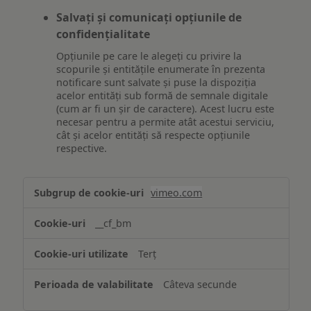
Salvați și comunicați opțiunile de
confidențialitate
Opțiunile pe care le alegeți cu privire la
scopurile și entitățile enumerate în prezenta
notificare sunt salvate și puse la dispoziția
acelor entități sub formă de semnale digitale
(cum ar fi un șir de caractere). Acest lucru este
necesar pentru a permite atât acestui serviciu,
cât și acelor entități să respecte opțiunile
respective.
Asigurarea
vimeo.com
funcționalităților
website-
__cf_bm
ului
Terț
Câteva secunde