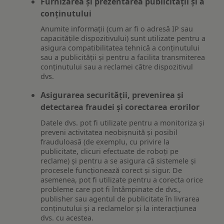
Furnizarea și prezentarea publicității și a
conținutului
Anumite informații (cum ar fi o adresă IP sau
capacitățile dispozitivului) sunt utilizate pentru a
asigura compatibilitatea tehnică a conținutului
sau a publicității și pentru a facilita transmiterea
conținutului sau a reclamei către dispozitivul
dvs.
Asigurarea securității, prevenirea și
detectarea fraudei și corectarea erorilor
Datele dvs. pot fi utilizate pentru a monitoriza și
preveni activitatea neobișnuită și posibil
frauduloasă (de exemplu, cu privire la
publicitate, clicuri efectuate de roboți pe
reclame) și pentru a se asigura că sistemele și
procesele funcționează corect și sigur. De
asemenea, pot fi utilizate pentru a corecta orice
probleme care pot fi întâmpinate de dvs.,
publisher sau agentul de publicitate în livrarea
conținutului și a reclamelor și la interacțiunea
dvs. cu acestea.