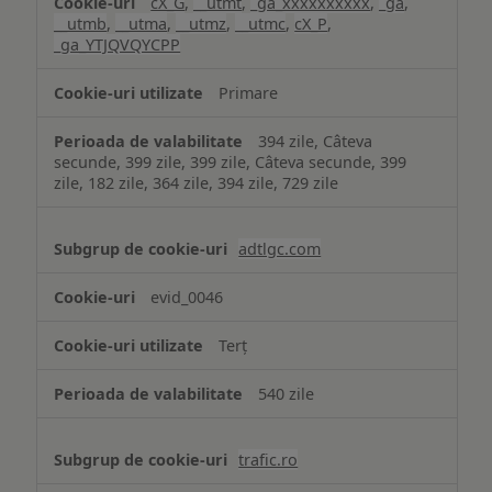
cX_G
,
__utmt
,
_ga_xxxxxxxxxx
,
_ga
,
__utmb
,
__utma
,
__utmz
,
__utmc
,
cX_P
,
_ga_YTJQVQYCPP
Primare
394 zile, Câteva
secunde, 399 zile, 399 zile, Câteva secunde, 399
zile, 182 zile, 364 zile, 394 zile, 729 zile
adtlgc.com
evid_0046
Terț
540 zile
trafic.ro