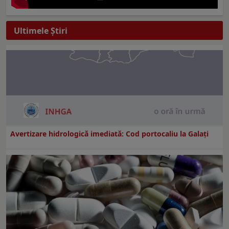
Ultimele Ştiri
Avertizare hidrologică imediată: Cod portocaliu la Galaţi