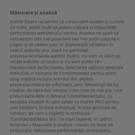
Măsurare și analiză
Aceste fișiere ne permit să contorizăm vizitele și sursele
de trafic, astfel încât să putem măsura și îmbunătăți
performanța website-ului nostru. Acestea ne ajută să
cunoaștem cele mai populare sau mai puțin populare
pagini și să vedem cum se deplasează vizitatorii în
cadrul website-ului. Dacă nu permiteți
plasarea/accesarea acestor fișiere, nu vom ști când ați
vizitat website-ul nostru și nu vom putea să-i
monitorizăm performanța. Selectarea opțiunii generale
Activ (DA) in coloana de Consimtamant pentru acest
scop implică inclusiv acordul dvs. pentru
plasare/accesare de informații, prin Tehnologii de tip
Cookie, de către toți Vendor-ii din lista de mai jos, care
prelucreaza date in temeiul Consimtamantului, cu
excepția situației în care optați cu Inactiv (NU) pentru
unii Vendor-i, în mod individual, în lista generală de
Vendori, pe care o regăsiți la secțiunea
“Confidențialitatea dvs.” In mod separat, in cadrul
Scopului « Masurare si Analiza » exista un Scop de
prelucrare, Măsurarea performanței conținutului,