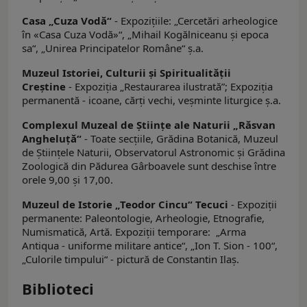
Casa „Cuza Vodă“
- Expoziţiile: „Cercetări arheologice
în «Casa Cuza Vodă»“, „Mihail Kogălniceanu şi epoca
sa“, „Unirea Principatelor Române“ ş.a.
Muzeul Istoriei, Culturii şi Spiritualităţii
Creştine
- Expoziţia „Restaurarea ilustrată”; Expoziţia
permanentă - icoane, cărţi vechi, veşminte liturgice ş.a.
Complexul Muzeal de Ştiinţe ale Naturii „Răsvan
Angheluţă“
- Toate secţiile, Grădina Botanică, Muzeul
de Ştiinţele Naturii, Observatorul Astronomic şi Grădina
Zoologică din Pădurea Gârboavele sunt deschise între
orele 9,00 şi 17,00.
Muzeul de Istorie „Teodor Cincu“ Tecuci
- Expoziţii
permanente: Paleontologie, Arheologie, Etnografie,
Numismatică, Artă. Expoziţii temporare: „Arma
Antiqua - uniforme militare antice“, „Ion T. Sion - 100“,
„Culorile timpului“ - pictură de Constantin Ilaş.
Biblioteci