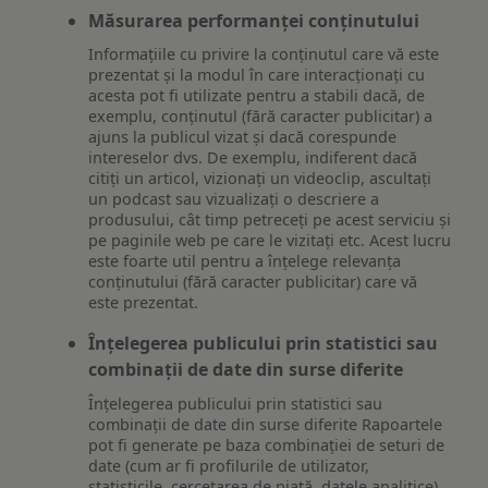
Măsurarea performanței conținutului
Informațiile cu privire la conținutul care vă este
prezentat și la modul în care interacționați cu
acesta pot fi utilizate pentru a stabili dacă, de
exemplu, conținutul (fără caracter publicitar) a
ajuns la publicul vizat și dacă corespunde
intereselor dvs. De exemplu, indiferent dacă
citiți un articol, vizionați un videoclip, ascultați
un podcast sau vizualizați o descriere a
produsului, cât timp petreceți pe acest serviciu și
pe paginile web pe care le vizitați etc. Acest lucru
este foarte util pentru a înțelege relevanța
conținutului (fără caracter publicitar) care vă
este prezentat.
Înțelegerea publicului prin statistici sau
combinații de date din surse diferite
Înțelegerea publicului prin statistici sau
combinații de date din surse diferite Rapoartele
pot fi generate pe baza combinației de seturi de
date (cum ar fi profilurile de utilizator,
statisticile, cercetarea de piață, datele analitice)