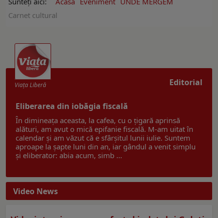
Sunteți aici:
Acasă
Eveniment
UNDE MERGEM
Carnet cultural
Editorial
Viaţa Liberă
Eliberarea din iobăgia fiscală
În dimineața aceasta, la cafea, cu o țigară aprinsă
alături, am avut o mică epifanie fiscală. M-am uitat în
calendar și am văzut că e sfârșitul lunii iulie. Suntem
aproape la șapte luni din an, iar gândul a venit simplu
și eliberator: abia acum, simb ...
Video News