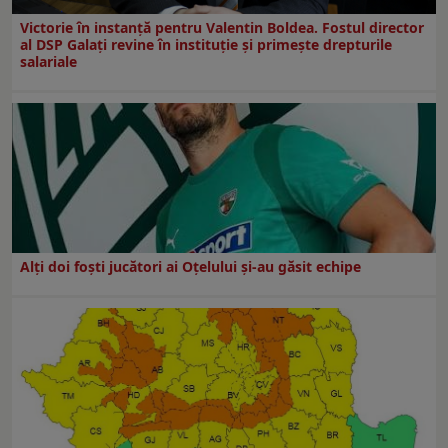
Victorie în instanță pentru Valentin Boldea. Fostul director
al DSP Galați revine în instituție și primește drepturile
salariale
Alți doi foști jucători ai Oțelului și-au găsit echipe