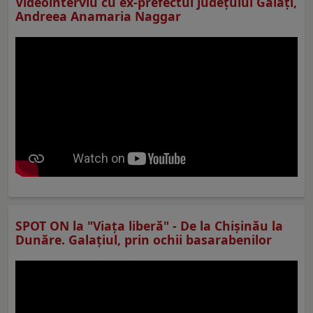
Videointerviu cu ex-prefectul judeţului Galaţi,
Andreea Anamaria Naggar
SPOT ON la "Viaţa liberă" - De la Chișinău la
Dunăre. Galațiul, prin ochii basarabenilor