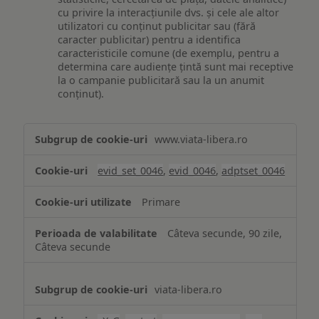
cu privire la interacțiunile dvs. și cele ale altor
utilizatori cu conținut publicitar sau (fără
caracter publicitar) pentru a identifica
caracteristicile comune (de exemplu, pentru a
determina care audiențe țintă sunt mai receptive
la o campanie publicitară sau la un anumit
conținut).
Măsurare
www.viata-libera.ro
și
analiză
evid_set_0046
,
evid_0046
,
adptset_0046
Primare
Câteva secunde, 90 zile,
Câteva secunde
viata-libera.ro