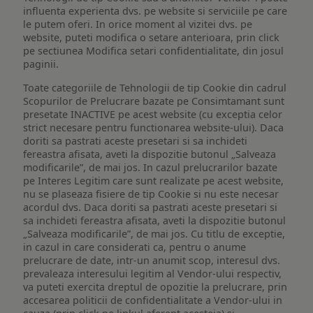
influenta experienta dvs. pe website si serviciile pe care
le putem oferi. In orice moment al vizitei dvs. pe
website, puteti modifica o setare anterioara, prin click
pe sectiunea Modifica setari confidentialitate, din josul
paginii.
Toate categoriile de Tehnologii de tip Cookie din cadrul
Scopurilor de Prelucrare bazate pe Consimtamant sunt
presetate INACTIVE pe acest website (cu exceptia celor
strict necesare pentru functionarea website-ului). Daca
doriti sa pastrati aceste presetari si sa inchideti
fereastra afisata, aveti la dispozitie butonul „Salveaza
modificarile”, de mai jos. In cazul prelucrarilor bazate
pe Interes Legitim care sunt realizate pe acest website,
nu se plaseaza fisiere de tip Cookie si nu este necesar
acordul dvs. Daca doriti sa pastrati aceste presetari si
sa inchideti fereastra afisata, aveti la dispozitie butonul
„Salveaza modificarile”, de mai jos. Cu titlu de exceptie,
in cazul in care considerati ca, pentru o anume
prelucrare de date, intr-un anumit scop, interesul dvs.
prevaleaza interesului legitim al Vendor-ului respectiv,
va puteti exercita dreptul de opozitie la prelucrare, prin
accesarea politicii de confidentialitate a Vendor-ului in