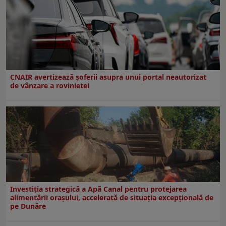
CNAIR avertizează șoferii asupra unui portal neautorizat
de vânzare a rovinietei
Investiția strategică a Apă Canal pentru protejarea
alimentării orașului, accelerată de situația excepțională de
pe Dunăre