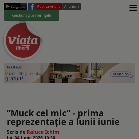
≡
Publica Anunt
Anunturi
Gestionați preferințele
”Muck cel mic” - prima
reprezentație a lunii iunie
Scris de
Raluca Ichim
Joi, 04 Iunie 2026 10:30