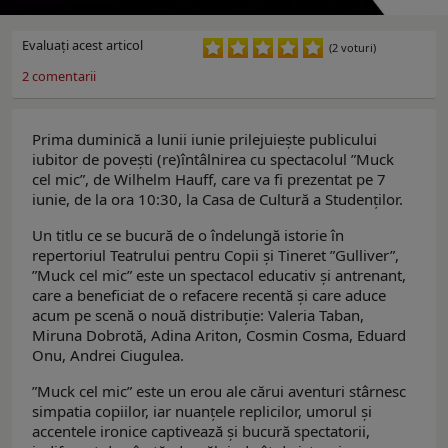
Evaluaţi acest articol
(2 voturi)
2
comentarii
Prima duminică a lunii iunie prilejuiește publicului
iubitor de povești (re)întâlnirea cu spectacolul ”Muck
cel mic”, de Wilhelm Hauff, care va fi prezentat pe 7
iunie, de la ora 10:30, la Casa de Cultură a Studenților.
Un titlu ce se bucură de o îndelungă istorie în
repertoriul Teatrului pentru Copii și Tineret ”Gulliver”,
”Muck cel mic” este un spectacol educativ și antrenant,
care a beneficiat de o refacere recentă și care aduce
acum pe scenă o nouă distribuție: Valeria Taban,
Miruna Dobrotă, Adina Ariton, Cosmin Cosma, Eduard
Onu, Andrei Ciugulea.
”Muck cel mic” este un erou ale cărui aventuri stârnesc
simpatia copiilor, iar nuanțele replicilor, umorul și
accentele ironice captivează și bucură spectatorii,