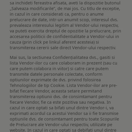
sa inchideti fereastra afisata, aveti la dispozitie butonul
„Salveaza modificarile”, de mai jos. Cu titlu de exceptie,
in cazul in care considerati ca, pentru o anume
prelucrare de date, intr-un anumit scop, interesul dvs.
prevaleaza interesului legitim al Vendor-ului respectiv,
va puteti exercita dreptul de opozitie la prelucrare, prin
accesarea politicii de confidentialitate a Vendor-ului in
cauza (prin click pe linkul aferent acesteia) si
transmiterea cererii sale direct Vendor-ului respectiv.
Mai sus, la sectiunea Confidențialitatea dvs., gasiti si
lista Vendor-ilor cu care colaboram in prezent (sau cu
care putem colabora in viitor) si catre care putem
transmite datele personale colectate, conform
optiunilor exprimate de dvs. privind folosirea
Tehnologiilor de tip Cookie. Lista Vendor-ilor are pre-
bifat fiecare Vendor, aceasta setare permitand
transmiterea optiunii dvs. de consimtamant pentru
fiecare Vendor, fie ca este pozitiva sau negativa. In
cazul in care optati sa bifati unul dintre Vendor-i, va
exprimati acordul ca acestui Vendor sa ii fie transmise
optiunile dvs. de consimtamant pentru toate Scopurile
de Prelucrare ale Vendor-ului respectiv, utilizate pe
website. In cazul in care optati sa debifati unul dintre