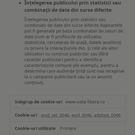
Înțelegerea publicului prin statistici sau
combinații de date din surse diferite
Înțelegerea publicului prin statistici sau
combinații de date din surse diferite Rapoartele
pot fi generate pe baza combinației de seturi de
date (cum ar fi profilurile de utilizator,
statisticile, cercetarea de piață, datele analitice)
cu privire la interacțiunile dvs. și cele ale altor
utilizatori cu conținut publicitar sau (fără
caracter publicitar) pentru a identifica
caracteristicile comune (de exemplu, pentru a
determina care audiențe țintă sunt mai receptive
la o campanie publicitară sau la un anumit
conținut).
Măsurare
www.viata-libera.ro
și
analiză
evid_set_0046
,
evid_0046
,
adptset_0046
Primare