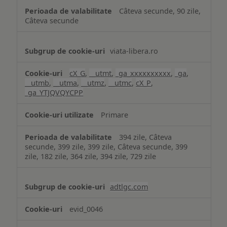
Câteva secunde, 90 zile,
Câteva secunde
viata-libera.ro
cX_G
,
__utmt
,
_ga_xxxxxxxxxx
,
_ga
,
__utmb
,
__utma
,
__utmz
,
__utmc
,
cX_P
,
_ga_YTJQVQYCPP
Primare
394 zile, Câteva
secunde, 399 zile, 399 zile, Câteva secunde, 399
zile, 182 zile, 364 zile, 394 zile, 729 zile
adtlgc.com
evid_0046