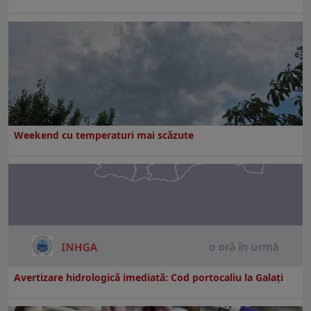
Weekend cu temperaturi mai scăzute
Avertizare hidrologică imediată: Cod portocaliu la Galaţi