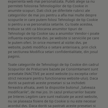
experienta web mai personalizata. Puteti alege sa nu
permiteti folosirea Tehnologiilor de tip Cookie in
anumite scopuri. Dati click pe diferitele rubrici ale
categoriilor de mai jos pentru a afla mai multe despre
scopurile in care putem folosi Tehnologii de tip Cookie
si pentru a va personaliza setarile. Cu toate acestea,
trebuie sa stiti ca blocarea anumitor tipuri de
Tehnologii de tip Cookie sau a anumitor Vendor-i poate
influenta experienta dvs. pe website si serviciile pe care
le putem oferi. In orice moment al vizitei dvs. pe
website, puteti modifica o setare anterioara, prin click
pe sectiunea Modifica setari confidentialitate, din josul
paginii.
Toate categoriile de Tehnologii de tip Cookie din cadrul
Scopurilor de Prelucrare bazate pe Consimtamant sunt
presetate INACTIVE pe acest website (cu exceptia celor
strict necesare pentru functionarea website-ului). Daca
doriti sa pastrati aceste presetari si sa inchideti
fereastra afisata, aveti la dispozitie butonul „Salveaza
modificarile”, de mai jos. In cazul prelucrarilor bazate
pe Interes Legitim care sunt realizate pe acest website,
nu se plaseaza fisiere de tip Cookie si nu este necesar
acordul dvs. Daca doriti sa pastrati aceste presetari si