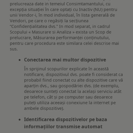
prelucreaza date in temeiul Consimtamantului, cu
excepția situației în care optați cu Inactiv (NU) pentru
unii Vendor-i, în mod individual, în lista generală de
Vendori, pe care o regăsiți la secțiunea
“Confidențialitatea dvs.” In mod separat, in cadrul
Scopului « Masurare si Analiza » exista un Scop de
prelucrare, Măsurarea performanței conținutului,
pentru care procedura este similara celei descrise mai
sus.
Conectarea mai multor dispozitive
În sprijinul scopurilor explicate în această
notificare, dispozitivul dvs. poate fi considerat ca
probabil fiind conectat cu alte dispozitive care vă
aparțin dvs., sau gospodăriei dvs. (de exemplu,
deoarece sunteți conectat la același serviciu atât
pe telefon, cât și pe computer sau deoarece
puteți utiliza aceeași conexiune la internet pe
ambele dispozitive).
Identificarea dispozitivelor pe baza
informațiilor transmise automat