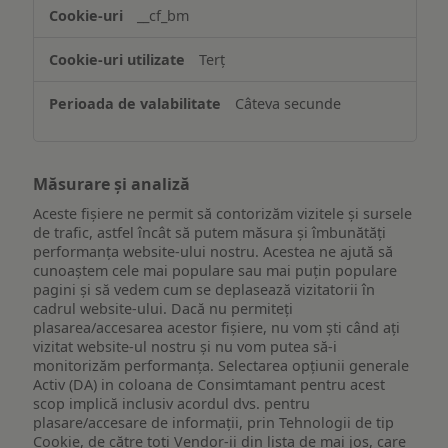
website-
__cf_bm
ului
Terț
Câteva secunde
Măsurare și analiză
Aceste fișiere ne permit să contorizăm vizitele și sursele
de trafic, astfel încât să putem măsura și îmbunătăți
performanța website-ului nostru. Acestea ne ajută să
cunoaștem cele mai populare sau mai puțin populare
pagini și să vedem cum se deplasează vizitatorii în
cadrul website-ului. Dacă nu permiteți
plasarea/accesarea acestor fișiere, nu vom ști când ați
vizitat website-ul nostru și nu vom putea să-i
monitorizăm performanța. Selectarea opțiunii generale
Activ (DA) in coloana de Consimtamant pentru acest
scop implică inclusiv acordul dvs. pentru
plasare/accesare de informații, prin Tehnologii de tip
Cookie, de către toți Vendor-ii din lista de mai jos, care