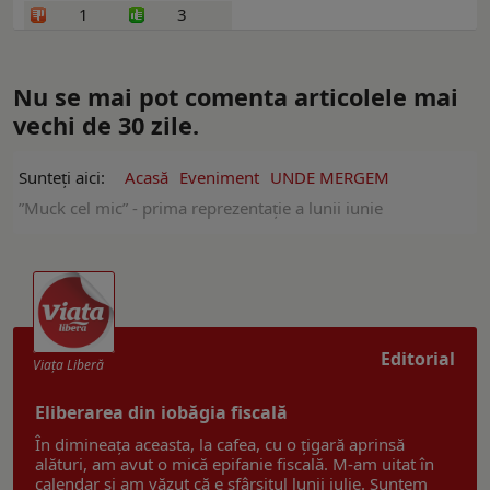
1
3
Nu se mai pot comenta articolele mai
vechi de 30 zile.
Sunteți aici:
Acasă
Eveniment
UNDE MERGEM
”Muck cel mic” - prima reprezentație a lunii iunie
Editorial
Viaţa Liberă
Eliberarea din iobăgia fiscală
În dimineața aceasta, la cafea, cu o țigară aprinsă
alături, am avut o mică epifanie fiscală. M-am uitat în
calendar și am văzut că e sfârșitul lunii iulie. Suntem