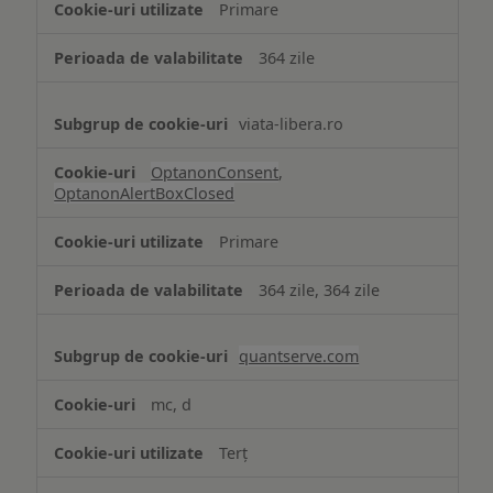
Primare
necesare
364 zile
viata-libera.ro
OptanonConsent
,
OptanonAlertBoxClosed
Primare
364 zile, 364 zile
quantserve.com
mc, d
Terț