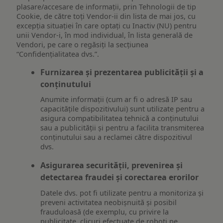
plasare/accesare de informații, prin Tehnologii de tip
Cookie, de către toți Vendor-ii din lista de mai jos, cu
excepția situației în care optați cu Inactiv (NU) pentru
unii Vendor-i, în mod individual, în lista generală de
Vendori, pe care o regăsiți la secțiunea
“Confidențialitatea dvs.”.
Furnizarea și prezentarea publicității și a
conținutului
Anumite informații (cum ar fi o adresă IP sau
capacitățile dispozitivului) sunt utilizate pentru a
asigura compatibilitatea tehnică a conținutului
sau a publicității și pentru a facilita transmiterea
conținutului sau a reclamei către dispozitivul
dvs.
Asigurarea securității, prevenirea și
detectarea fraudei și corectarea erorilor
Datele dvs. pot fi utilizate pentru a monitoriza și
preveni activitatea neobișnuită și posibil
frauduloasă (de exemplu, cu privire la
publicitate, clicuri efectuate de roboți pe