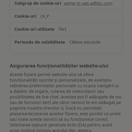
admp-tc-sati.adtlgc.com
și/sau
accesarea
cX_P
informațiilor
de
Terț
pe
un
Câteva secunde
dispozitiv
Asigurarea funcționalităților website-ului
Aceste fișiere permit website-ului să ofere
funcționalități sporite și personalizate, de exemplu
reţinerea preferinţelor personale cu ocazia navigării și
a datelor de logare, rularea de videoclipuri sau
posibilitatea de live chat. Acestea pot fi adăugate de noi
sau de furnizori terți ale căror servicii le-am adăugat pe
paginile noastre (Vendor-i). Dacă nu permiteți
plasarea/accesarea acestor fișiere, este posibil ca unele
sau toate aceste servicii să nu funcționeze corect.
Selectarea opțiunii generale Activ (DA) pentru acest
scop implică inclusiv acordul dvs. pentru