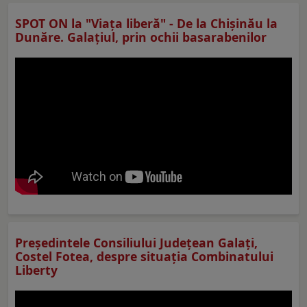
SPOT ON la "Viaţa liberă" - De la Chișinău la
Dunăre. Galațiul, prin ochii basarabenilor
Preşedintele Consiliului Judeţean Galaţi,
Costel Fotea, despre situaţia Combinatului
Liberty