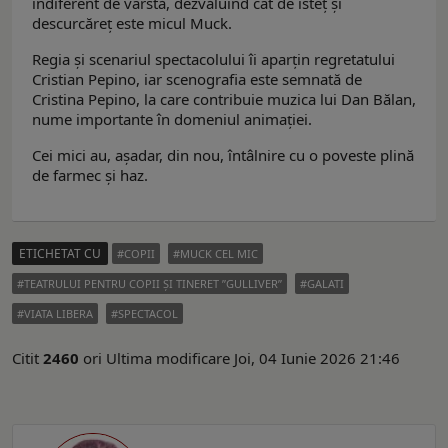
indiferent de vârstă, dezvăluind cât de isteț și
descurcăreț este micul Muck.
Regia și scenariul spectacolului îi aparțin regretatului
Cristian Pepino, iar scenografia este semnată de
Cristina Pepino, la care contribuie muzica lui Dan Bălan,
nume importante în domeniul animației.
Cei mici au, așadar, din nou, întâlnire cu o poveste plină
de farmec și haz.
ETICHETAT CU
COPII
MUCK CEL MIC
TEATRULUI PENTRU COPII ȘI TINERET ”GULLIVER”
GALATI
VIATA LIBERA
SPECTACOL
Citit
2460
ori
Ultima modificare Joi, 04 Iunie 2026 21:46