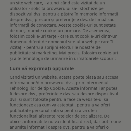
un site web care, - atunci când este vizitat de un
utilizator - solicită browserului să-l stocheze pe
dispozitivul dvs. pentru a păstra în memorie informații
despre dvs., precum și preferințele dvs. de limbă sau
informații de conectare. Aceste cookie-uri sunt setate
de noi și numite cookie-uri primare. De asemenea,
folosim cookie-uri terțe - care sunt cookie-uri dintr-un
domeniu diferit de domeniul site-ului web pe care îl
vizitați - pentru a sprijini eforturile noastre de
publicitate și marketing. Mai precis, folosim cookie-uri
și alte tehnologii de urmărire în următoarele scopuri:
Cum vă exprimați opțiunile
Cand vizitati un website, acesta poate plasa sau accesa
informatii pe/din browserul dvs., prin intermediul
Tehnologiilor de tip Cookie. Aceste informatii ar putea
fi despre dvs., preferintele dvs. sau despre dispozitivul
dvs. si sunt folosite pentru a face ca website-ul sa
functioneze asa cum va asteptati, pentru a va oferi
publicitate personalizata si pentru a va oferi
functionalitati aferente retelelor de socializare. De
obicei, informatiile nu va identifica direct, dar pot retine
anumite informatii despre dvs. pentru a va oferi o