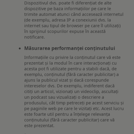
Dispozitivul dvs. poate fi diferențiat de alte
dispozitive pe baza informațiilor pe care le
trimite automat atunci când accesează internetul
(de exemplu, adresa IP a conexiunii dvs. la
internet sau tipul de browser pe care îl utilizați)
în sprijinul scopurilor expuse în această
notificare.
Măsurarea performanței conținutului
Informațiile cu privire la conținutul care vă este
prezentat și la modul în care interacționați cu
acesta pot fi utilizate pentru a stabili dacă, de
exemplu, conținutul (fără caracter publicitar) a
ajuns la publicul vizat și dacă corespunde
intereselor dvs. De exemplu, indiferent dacă
citiți un articol, vizionați un videoclip, ascultați
un podcast sau vizualizați o descriere a
produsului, cât timp petreceți pe acest serviciu și
pe paginile web pe care le vizitați etc. Acest lucru
este foarte util pentru a înțelege relevanța
conținutului (fără caracter publicitar) care vă
este prezentat.