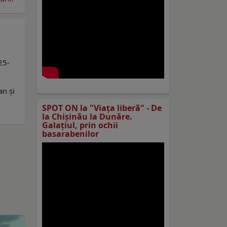
25-
an și
SPOT ON la "Viaţa liberă" - De
la Chișinău la Dunăre.
Galațiul, prin ochii
basarabenilor