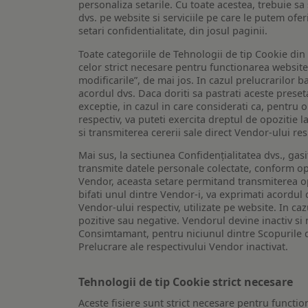
personaliza setarile. Cu toate acestea, trebuie s
dvs. pe website si serviciile pe care le putem ofer
setari confidentialitate, din josul paginii.
Toate categoriile de Tehnologii de tip Cookie di
celor strict necesare pentru functionarea website-u
modificarile”, de mai jos. In cazul prelucrarilor 
acordul dvs. Daca doriti sa pastrati aceste presetar
exceptie, in cazul in care considerati ca, pentru 
respectiv, va puteti exercita dreptul de opozitie l
si transmiterea cererii sale direct Vendor-ului res
Mai sus, la sectiunea Confidențialitatea dvs., gas
transmite datele personale colectate, conform opt
Vendor, aceasta setare permitand transmiterea opt
bifati unul dintre Vendor-i, va exprimati acordul
Vendor-ului respectiv, utilizate pe website. In caz
pozitive sau negative. Vendorul devine inactiv si 
Consimtamant, pentru niciunul dintre Scopurile d
Prelucrare ale respectivului Vendor inactivat.
Tehnologii de tip Cookie strict necesare
Aceste fisiere sunt strict necesare pentru functio