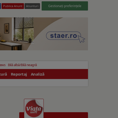
Gestionați preferințele
Publica Anunt
Anunturi
News
Bilă albă/Bilă neagră
tură
Reportaj
Analiză