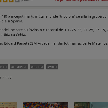
) a început marți, în Italia, unde ”tricolorii” se află în grupă cu
lgia și Spania.
landei, pe care au învins-o cu scorul de 3-1 (25-23, 21-25, 25-15, 
artida cu Cehia.
o Eduard Panait (CSM Arcada), iar din lot mai fac parte Matei Jos
SPORT
EUROPENE
JUNIORI
VOLEI
26 22:27