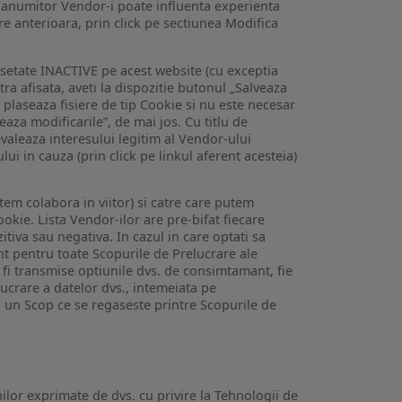
 a anumitor Vendor-i poate influenta experienta
are anterioara, prin click pe sectiunea Modifica
setate INACTIVE pe acest website (cu exceptia
tra afisata, aveti la dispozitie butonul „Salveaza
e plaseaza fisiere de tip Cookie si nu este necesar
veaza modificarile”, de mai jos. Cu titlu de
valeaza interesului legitim al Vendor-ului
lui in cauza (prin click pe linkul aferent acesteia)
utem colabora in viitor) si catre care putem
okie. Lista Vendor-ilor are pre-bifat fiecare
iva sau negativa. In cazul in care optati sa
nt pentru toate Scopurile de Prelucrare ale
or fi transmise optiunile dvs. de consimtamant, fie
lucrare a datelor dvs., intemeiata pe
 un Scop ce se regaseste printre Scopurile de
ilor exprimate de dvs. cu privire la Tehnologii de