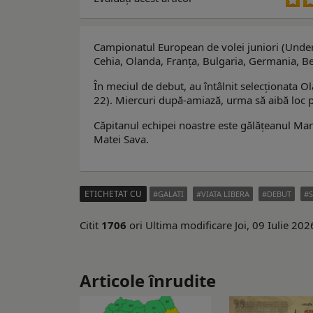
Campionatul European de volei juniori (Under 18
Cehia, Olanda, Franța, Bulgaria, Germania, Be
În meciul de debut, au întâlnit selecționata O
22). Miercuri după-amiază, urma să aibă loc p
Căpitanul echipei noastre este gălățeanul Mari
Matei Sava.
ETICHETAT CU
GALATI
VIATA LIBERA
DEBUT
Citit
1706
ori
Ultima modificare Joi, 09 Iulie 20
Articole înrudite