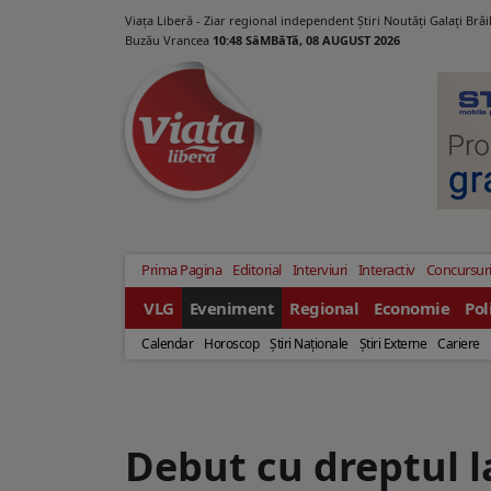
Viața Liberă - Ziar regional independent Știri Noutăți Galaţi Bră
Buzău Vrancea
10:48 SâMBăTă, 08 AUGUST 2026
Prima Pagina
Editorial
Interviuri
Interactiv
Concursur
VLG
Eveniment
Regional
Economie
Pol
Calendar
Horoscop
Ştiri Naţionale
Ştiri Externe
Cariere
Debut cu dreptul l