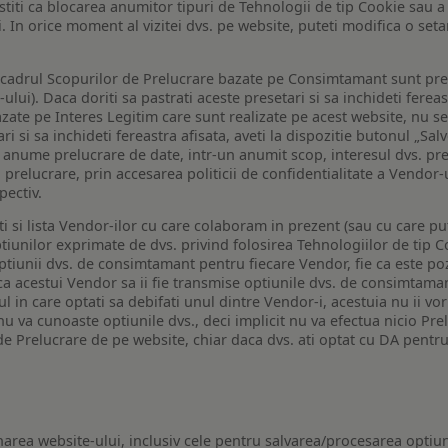
a stiti ca blocarea anumitor tipuri de Tehnologii de tip Cookie sau
i. In orice moment al vizitei dvs. pe website, puteti modifica o set
n cadrul Scopurilor de Prelucrare bazate pe Consimtamant sunt pre
lui). Daca doriti sa pastrati aceste presetari si sa inchideti fereas
bazate pe Interes Legitim care sunt realizate pe acest website, nu s
i si sa inchideti fereastra afisata, aveti la dispozitie butonul „Sal
o anume prelucrare de date, intr-un anumit scop, interesul dvs. pre
a prelucrare, prin accesarea politicii de confidentialitate a Vendor-u
pectiv.
iti si lista Vendor-ilor cu care colaboram in prezent (sau cu care p
iunilor exprimate de dvs. privind folosirea Tehnologiilor de tip Co
iunii dvs. de consimtamant pentru fiecare Vendor, fie ca este pozit
 ca acestui Vendor sa ii fie transmise optiunile dvs. de consimtama
ul in care optati sa debifati unul dintre Vendor-i, acestuia nu ii v
nu va cunoaste optiunile dvs., deci implicit nu va efectua nicio Pre
e Prelucrare de pe website, chiar daca dvs. ati optat cu DA pentru
narea website-ului, inclusiv cele pentru salvarea/procesarea optiun