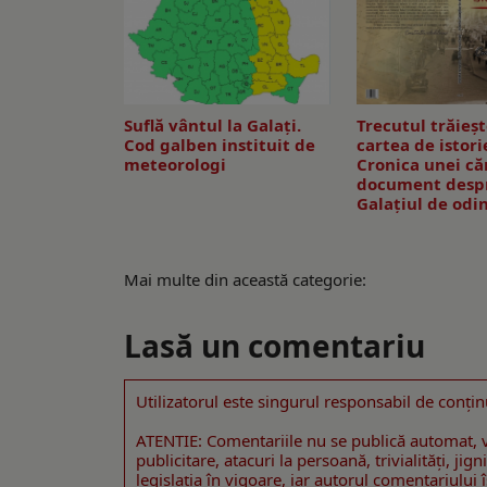
Suflă vântul la Galaţi.
Trecutul trăieșt
Cod galben instituit de
cartea de istori
meteorologi
Cronica unei căr
document desp
Galațiul de odi
Mai multe din această categorie:
Lasă un comentariu
Utilizatorul este singurul responsabil de conţin
ATENTIE: Comentariile nu se publică automat, v
publicitare, atacuri la persoană, trivialităţi, ji
legislaţia în vigoare, iar autorul comentariului