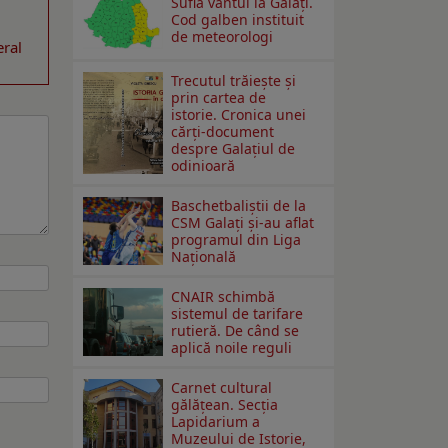
Suflă vântul la Galaţi.
Cod galben instituit
de meteorologi
eral
Trecutul trăiește și
prin cartea de
istorie. Cronica unei
cărți-document
despre Galațiul de
odinioară
Baschetbaliștii de la
CSM Galați și-au aflat
programul din Liga
Națională
CNAIR schimbă
sistemul de tarifare
rutieră. De când se
aplică noile reguli
Carnet cultural
gălăţean. Secţia
Lapidarium a
Muzeului de Istorie,