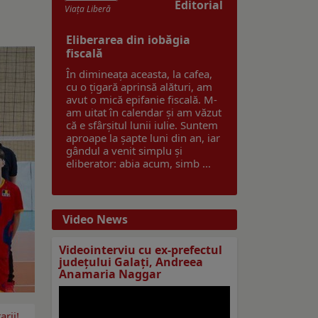
Editorial
Viaţa Liberă
Eliberarea din iobăgia
fiscală
În dimineața aceasta, la cafea,
cu o țigară aprinsă alături, am
avut o mică epifanie fiscală. M-
am uitat în calendar și am văzut
că e sfârșitul lunii iulie. Suntem
aproape la șapte luni din an, iar
gândul a venit simplu și
eliberator: abia acum, simb ...
Video News
Videointerviu cu ex-prefectul
judeţului Galaţi, Andreea
Anamaria Naggar
rii!