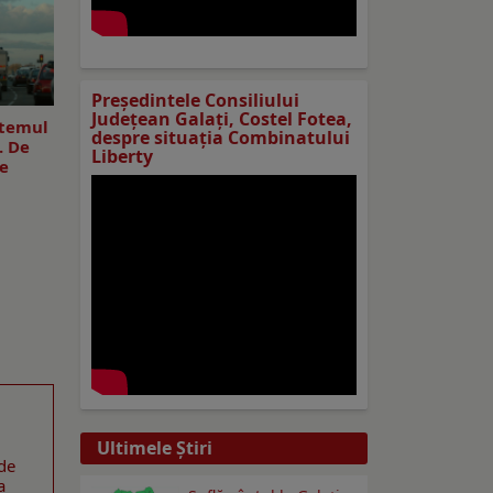
Preşedintele Consiliului
Judeţean Galaţi, Costel Fotea,
stemul
despre situaţia Combinatului
. De
Liberty
le
Ultimele Ştiri
 de
a