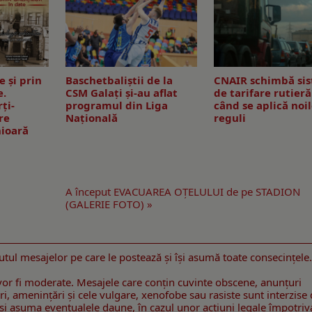
e și prin
Baschetbaliștii de la
CNAIR schimbă si
e.
CSM Galați și-au aflat
de tarifare rutieră
ți-
programul din Liga
când se aplică noi
re
Națională
reguli
nioară
A început EVACUAREA OŢELULUI de pe STADION
(GALERIE FOTO) »
utul mesajelor pe care le postează şi îşi asumă toate consecinţele.
or fi moderate. Mesajele care conţin cuvinte obscene, anunţuri
gniri, ameninţări şi cele vulgare, xenofobe sau rasiste sunt interzise
 îsi asuma eventualele daune, în cazul unor actiuni legale împotriv