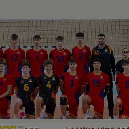
Fii primul care postează comenta
(4 voturi)