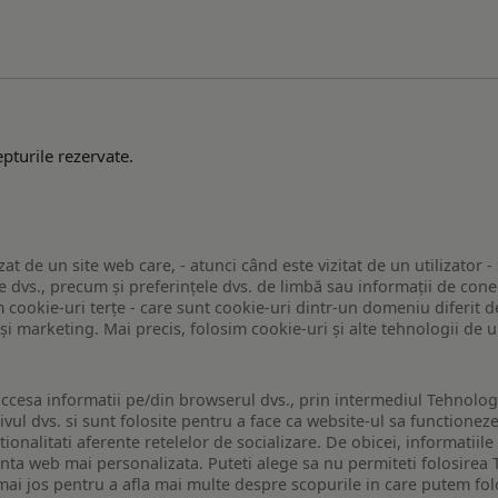
pturile rezervate.
zat de un site web care, - atunci când este vizitat de un utilizator -
 dvs., precum și preferințele dvs. de limbă sau informații de conec
ookie-uri terțe - care sunt cookie-uri dintr-un domeniu diferit de 
e și marketing. Mai precis, folosim cookie-uri și alte tehnologii de
ccesa informatii pe/din browserul dvs., prin intermediul Tehnologii
ivul dvs. si sunt folosite pentru a face ca website-ul sa functionez
tionalitati aferente retelelor de socializare. De obicei, informatiile
enta web mai personalizata. Puteti alege sa nu permiteti folosirea 
de mai jos pentru a afla mai multe despre scopurile in care putem fo