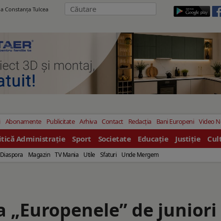
ila Constanţa Tulcea
i
Abonamente
Publicitate
Arhiva
Contact
Redacția
Bani Europeni
Video 
itică Administrație
Sport
Societate
Educație
Justiție
Cul
Diaspora
Magazin
TV Mania
Utile
Sfaturi
Unde Mergem
a „Europenele” de juniori