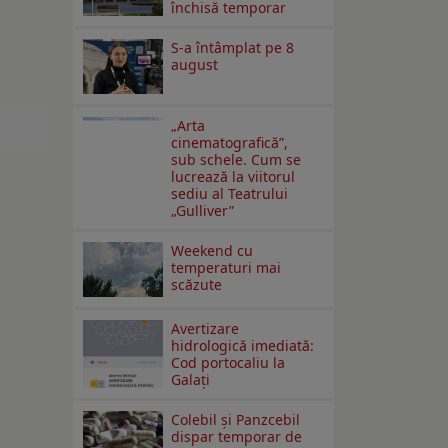
închisă temporar
S-a întâmplat pe 8
august
„Arta
cinematografică”,
sub schele. Cum se
lucrează la viitorul
sediu al Teatrului
„Gulliver”
Weekend cu
temperaturi mai
scăzute
Avertizare
hidrologică imediată:
Cod portocaliu la
Galaţi
Colebil și Panzcebil
dispar temporar de