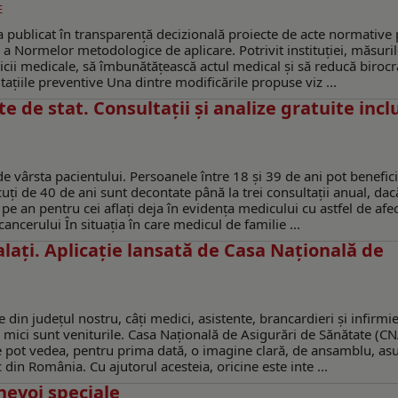
E
 publicat în transparență decizională proiecte de acte normative
a Normelor metodologice de aplicare. Potrivit instituției, măsuri
vicii medicale, să îmbunătățească actul medical și să reducă birocr
tațiile preventive Una dintre modificările propuse viz ...
e de stat. Consultații și analize gratuite incl
de vârsta pacientului. Persoanele între 18 și 39 de ani pot benefic
cuți de 40 de ani sunt decontate până la trei consultații anual, da
 pe an pentru cei aflați deja în evidența medicului cu astfel de afec
cancerului În situația în care medicul de familie ...
laţi. Aplicaţie lansată de Casa Naţională de
 din judeţul nostru, câţi medici, asistente, brancardieri şi infirmi
de mici sunt veniturile. Casa Națională de Asigurări de Sănătate (C
țile pot vedea, pentru prima dată, o imagine clară, de ansamblu, as
din România. Cu ajutorul acesteia, oricine este inte ...
 nevoi speciale