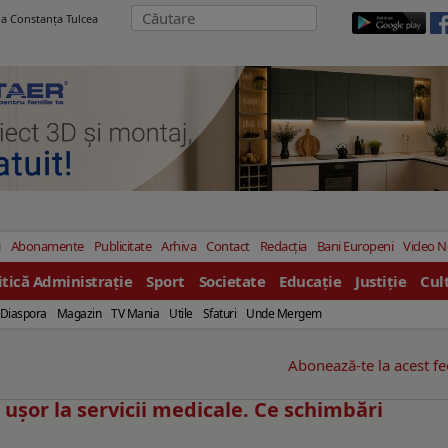
ila Constanţa Tulcea
i
Abonamente
Publicitate
Arhiva
Contact
Redacția
Bani Europeni
Video 
itică Administrație
Sport
Societate
Educație
Justiție
Cul
Diaspora
Magazin
TV Mania
Utile
Sfaturi
Unde Mergem
Abonează-te la acest f
 ușor la servicii medicale. Ce schimbări