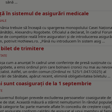
sănă ...
ță în sistemul de asigurări medicale
NALE
mânia trebuie să înceapă cu spargerea monopolului Casei Naționa
ănătății, Alexandru Rogobete. Oficialul a declarat, în cadrul Foru
ie de competiție reală între asiguratori și de introducerea asigură
, potrivit HotNews.ro. „Până nu introducem în sistem asig ...
ă bilet de trimitere
TATE
 Așa cum a anunțat în cadrul unei conferințe de presă susținute cu
Rogobete, a emis ordinul prin care bolnavii cronici nu mai au nevoi
cialist. Astfel, un ordin comun (Ordinul nr. 525/1.047/2025) al
ări de Sănătate, apărut recent, elimină obligativitatea biletulu ...
i sunt coasigurați de la 1 septembrie
TE
Guvernul Bolojan prevede excluderea persoanelor coasigurate de 
e de stat. Această măsură a stârnit nemulțumiri în rândul populați
ă categorie fac parte mamele aflate în concediu de creștere copil,
t asigurate conform calității de asigurat al unui membru al famil