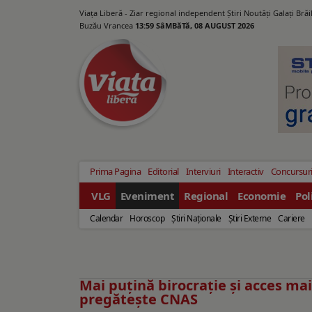
Viața Liberă - Ziar regional independent Știri Noutăți Galaţi Bră
Buzău Vrancea
13:59 SâMBăTă, 08 AUGUST 2026
Prima Pagina
Editorial
Interviuri
Interactiv
Concursur
VLG
Eveniment
Regional
Economie
Pol
Calendar
Horoscop
Ştiri Naţionale
Ştiri Externe
Cariere
Mai puțină birocrație și acces mai
pregătește CNAS