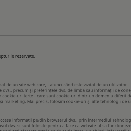
pturile rezervate.
zat de un site web care, - atunci când este vizitat de un utilizator -
 dvs., precum și preferințele dvs. de limbă sau informații de conec
ookie-uri terțe - care sunt cookie-uri dintr-un domeniu diferit de 
e și marketing. Mai precis, folosim cookie-uri și alte tehnologii de
ccesa informatii pe/din browserul dvs., prin intermediul Tehnologii
ivul dvs. si sunt folosite pentru a face ca website-ul sa functionez