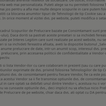
tionalitati aferente retelelor de socializare. De obicei, informatiile
enta web mai personalizata. Puteti alege sa nu permiteti folosirea 
de mai jos pentru a afla mai multe despre scopurile in care putem fo
a stiti ca blocarea anumitor tipuri de Tehnologii de tip Cookie sau
i. In orice moment al vizitei dvs. pe website, puteti modifica o set
n cadrul Scopurilor de Prelucrare bazate pe Consimtamant sunt pre
lui). Daca doriti sa pastrati aceste presetari si sa inchideti fereas
bazate pe Interes Legitim care sunt realizate pe acest website, nu s
i si sa inchideti fereastra afisata, aveti la dispozitie butonul „Sal
o anume prelucrare de date, intr-un anumit scop, interesul dvs. pre
a prelucrare, prin accesarea politicii de confidentialitate a Vendor-u
pectiv.
iti si lista Vendor-ilor cu care colaboram in prezent (sau cu care p
iunilor exprimate de dvs. privind folosirea Tehnologiilor de tip Co
iunii dvs. de consimtamant pentru fiecare Vendor, fie ca este pozit
 ca acestui Vendor sa ii fie transmise optiunile dvs. de consimtama
ul in care optati sa debifati unul dintre Vendor-i, acestuia nu ii v
nu va cunoaste optiunile dvs., deci implicit nu va efectua nicio Pre
e Prelucrare de pe website, chiar daca dvs. ati optat cu DA pentru