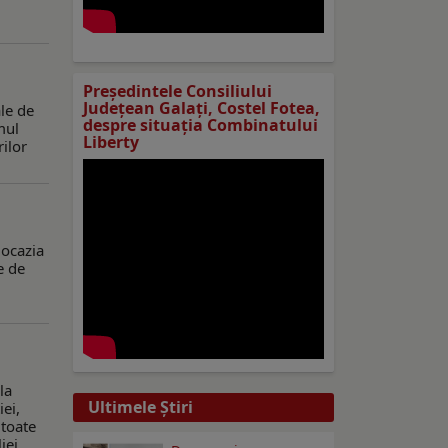
Preşedintele Consiliului
Judeţean Galaţi, Costel Fotea,
le de
despre situaţia Combinatului
mul
Liberty
rilor
 ocazia
e de
la
Ultimele Ştiri
ei,
 toate
iei,