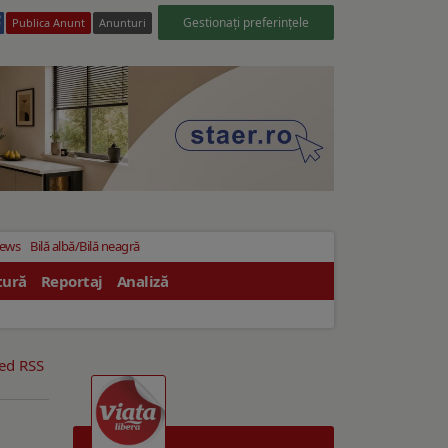
Gestionați preferințele
Publica Anunt
Anunturi
News
Bilă albă/Bilă neagră
tură
Reportaj
Analiză
eed RSS