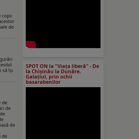
 copii
acestor
nale de
gurări
esibil
SPOT ON la "Viaţa liberă" - De
 să își
la Chișinău la Dunăre.
Galațiul, prin ochii
basarabenilor
e de
ări de
 de
de
ciază de
e de