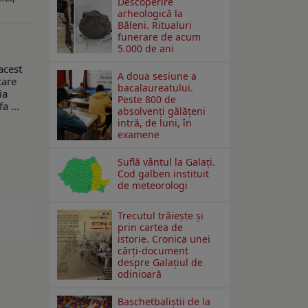
Descoperire
arheologică la
Băleni. Ritualuri
funerare de acum
5.000 de ani
acest
A doua sesiune a
care
bacalaureatului.
ia
Peste 800 de
a ...
absolvenţi gălăţeni
intră, de luni, în
examene
Suflă vântul la Galaţi.
Cod galben instituit
de meteorologi
Trecutul trăiește și
prin cartea de
istorie. Cronica unei
cărți-document
despre Galațiul de
odinioară
Baschetbaliștii de la