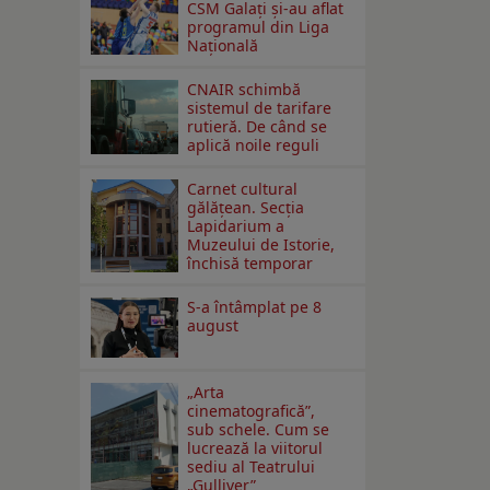
CSM Galați și-au aflat
programul din Liga
Națională
CNAIR schimbă
sistemul de tarifare
rutieră. De când se
aplică noile reguli
Carnet cultural
gălăţean. Secţia
Lapidarium a
Muzeului de Istorie,
închisă temporar
S-a întâmplat pe 8
august
„Arta
cinematografică”,
sub schele. Cum se
lucrează la viitorul
sediu al Teatrului
„Gulliver”