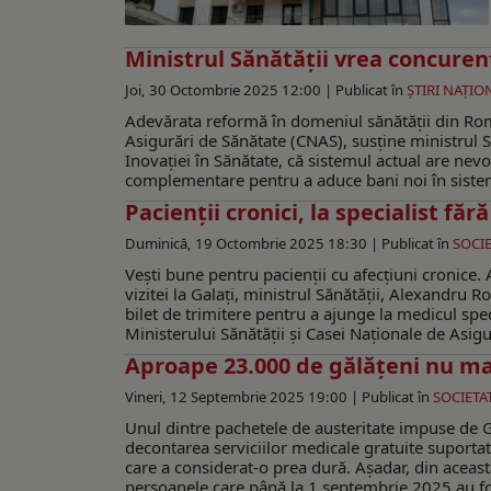
Ministrul Sănătății vrea concuren
Joi, 30 Octombrie 2025 12:00 |
Publicat în
ŞTIRI NAŢIO
Adevărata reformă în domeniul sănătății din Ro
Asigurări de Sănătate (CNAS), susține ministrul S
Inovației în Sănătate, că sistemul actual are nevo
complementare pentru a aduce bani noi în sistem
Pacienții cronici, la specialist făr
Duminică, 19 Octombrie 2025 18:30 |
Publicat în
SOCIE
Vești bune pentru pacienții cu afecțiuni cronice.
vizitei la Galați, ministrul Sănătății, Alexandru 
bilet de trimitere pentru a ajunge la medicul spe
Ministerului Sănătății și Casei Naţionale de Asigur
Aproape 23.000 de gălățeni nu ma
Vineri, 12 Septembrie 2025 19:00 |
Publicat în
SOCIETA
Unul dintre pachetele de austeritate impuse de 
decontarea serviciilor medicale gratuite suportat
care a considerat-o prea dură. Așadar, din aceast
persoanele care până la 1 septembrie 2025 au fos