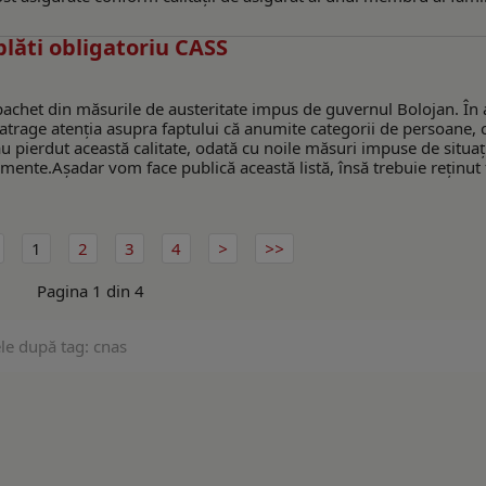
plăti obligatoriu CASS
pachet din măsurile de austeritate impus de guvernul Bolojan. În 
atrage atenția asupra faptului că anumite categorii de persoane, 
au pierdut această calitate, odată cu noile măsuri impuse de situaț
nte.Așadar vom face publică această listă, însă trebuie reținut f
1
2
3
4
Pagina 1 din 4
le după tag: cnas