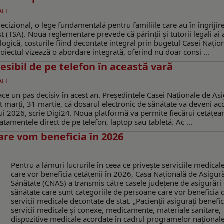
ALE
ecizional, o lege fundamentală pentru familiile care au în îngrijire
 (TSA). Noua reglementare prevede că părinții și tutorii legali ai 
logică, costurile fiind decontate integral prin bugetul Casei Națio
iectul vizează o abordare integrată, oferind nu doar consi ...
cesibil de pe telefon în această vară
ALE
ace un pas decisiv în acest an. Președintele Casei Naționale de Asi
marți, 31 martie, că dosarul electronic de sănătate va deveni acc
i 2026, scrie Digi24. Noua platformă va permite fiecărui cetățean
atamentele direct de pe telefon, laptop sau tabletă. Ac ...
care vom beneficia în 2026
Pentru a lămuri lucrurile în ceea ce privește serviciile medical
care vor beneficia cetățenii în 2026, Casa Națională de Asigur
Sănătate (CNAS) a transmis către casele județene de asigurări
sănătate care sunt categoriile de persoane care vor beneficia 
servicii medicale decontate de stat. „Pacienții asigurați benefi
servicii medicale și conexe, medicamente, materiale sanitare,
dispozitive medicale acordate în cadrul programelor național