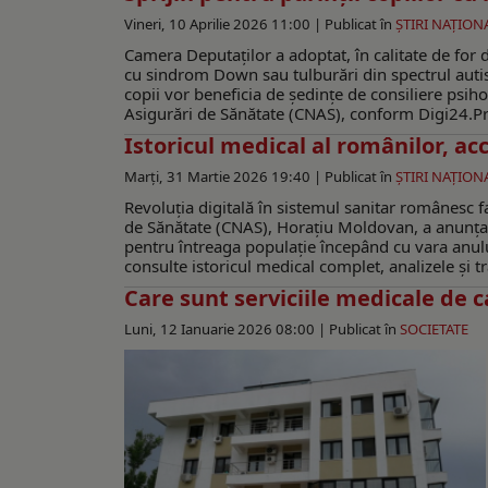
Vineri, 10 Aprilie 2026 11:00 |
Publicat în
ŞTIRI NAŢION
Camera Deputaților a adoptat, în calitate de for d
cu sindrom Down sau tulburări din spectrul autist
copii vor beneficia de ședințe de consiliere psiho
Asigurări de Sănătate (CNAS), conform Digi24.Pro
Istoricul medical al românilor, ac
Marți, 31 Martie 2026 19:40 |
Publicat în
ŞTIRI NAŢION
Revoluția digitală în sistemul sanitar românesc f
de Sănătate (CNAS), Horațiu Moldovan, a anunțat 
pentru întreaga populație începând cu vara anulu
consulte istoricul medical complet, analizele și tr
Care sunt serviciile medicale de 
Luni, 12 Ianuarie 2026 08:00 |
Publicat în
SOCIETATE