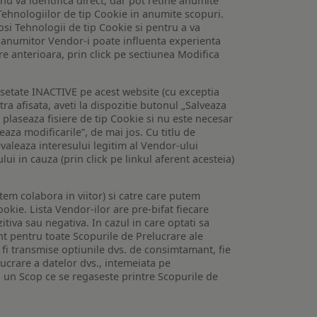
 nu va identifica direct, dar pot retine anumite
Tehnologiilor de tip Cookie in anumite scopuri.
losi Tehnologii de tip Cookie si pentru a va
 a anumitor Vendor-i poate influenta experienta
are anterioara, prin click pe sectiunea Modifica
setate INACTIVE pe acest website (cu exceptia
tra afisata, aveti la dispozitie butonul „Salveaza
e plaseaza fisiere de tip Cookie si nu este necesar
veaza modificarile”, de mai jos. Cu titlu de
valeaza interesului legitim al Vendor-ului
lui in cauza (prin click pe linkul aferent acesteia)
utem colabora in viitor) si catre care putem
okie. Lista Vendor-ilor are pre-bifat fiecare
iva sau negativa. In cazul in care optati sa
nt pentru toate Scopurile de Prelucrare ale
or fi transmise optiunile dvs. de consimtamant, fie
lucrare a datelor dvs., intemeiata pe
 un Scop ce se regaseste printre Scopurile de