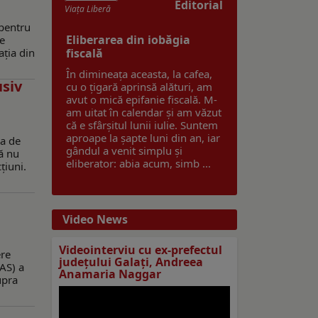
Editorial
Viaţa Liberă
 pentru
Eliberarea din iobăgia
le
ația din
fiscală
În dimineața aceasta, la cafea,
usiv
cu o țigară aprinsă alături, am
avut o mică epifanie fiscală. M-
am uitat în calendar și am văzut
că e sfârșitul lunii iulie. Suntem
aproape la șapte luni din an, iar
ia de
gândul a venit simplu și
că nu
eliberator: abia acum, simb ...
țiuni.
Video News
Videointerviu cu ex-prefectul
ere
judeţului Galaţi, Andreea
NAS) a
Anamaria Naggar
upra