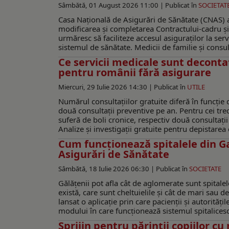
Sâmbătă, 01 August 2026 11:00 |
Publicat în
SOCIETAT
Casa Națională de Asigurări de Sănătate (CNAS) a
modificarea și completarea Contractului-cadru și 
urmăresc să faciliteze accesul asiguraților la ser
sistemul de sănătate. Medicii de familie și consul
Ce servicii medicale sunt decontat
pentru românii fără asigurare
Miercuri, 29 Iulie 2026 14:30 |
Publicat în
UTILE
Numărul consultațiilor gratuite diferă în funcție 
două consultații preventive pe an. Pentru cei tre
suferă de boli cronice, respectiv două consultații
Analize și investigații gratuite pentru depistarea 
Cum funcţionează spitalele din Ga
Asigurări de Sănătate
Sâmbătă, 18 Iulie 2026 06:30 |
Publicat în
SOCIETATE
Gălăţenii pot afla cât de aglomerate sunt spitalele
există, care sunt cheltuielile şi cât de mari sau 
lansat o aplicație prin care pacienții și autorită
modului în care funcționează sistemul spitalicesc 
Sprijin pentru părinții copiilor cu