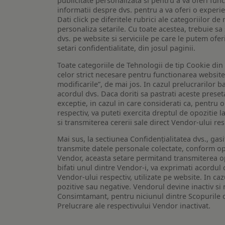
publicitate personalizata si pentru a va oferi func
informatii despre dvs. pentru a va oferi o experi
Dati click pe diferitele rubrici ale categoriilor 
personaliza setarile. Cu toate acestea, trebuie s
dvs. pe website si serviciile pe care le putem ofer
setari confidentialitate, din josul paginii.
Toate categoriile de Tehnologii de tip Cookie di
celor strict necesare pentru functionarea website-u
modificarile”, de mai jos. In cazul prelucrarilor 
acordul dvs. Daca doriti sa pastrati aceste presetar
exceptie, in cazul in care considerati ca, pentru 
respectiv, va puteti exercita dreptul de opozitie l
si transmiterea cererii sale direct Vendor-ului res
Mai sus, la sectiunea Confidențialitatea dvs., gas
transmite datele personale colectate, conform opt
Vendor, aceasta setare permitand transmiterea opt
bifati unul dintre Vendor-i, va exprimati acordul
Vendor-ului respectiv, utilizate pe website. In caz
pozitive sau negative. Vendorul devine inactiv si 
Consimtamant, pentru niciunul dintre Scopurile d
Prelucrare ale respectivului Vendor inactivat.