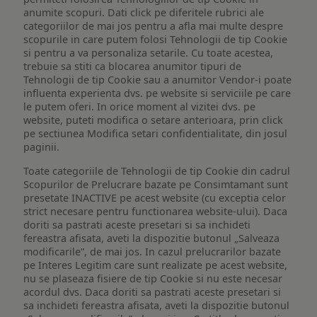
anumite scopuri. Dati click pe diferitele rubrici ale
categoriilor de mai jos pentru a afla mai multe despre
scopurile in care putem folosi Tehnologii de tip Cookie
si pentru a va personaliza setarile. Cu toate acestea,
trebuie sa stiti ca blocarea anumitor tipuri de
Tehnologii de tip Cookie sau a anumitor Vendor-i poate
influenta experienta dvs. pe website si serviciile pe care
le putem oferi. In orice moment al vizitei dvs. pe
website, puteti modifica o setare anterioara, prin click
pe sectiunea Modifica setari confidentialitate, din josul
paginii.
Toate categoriile de Tehnologii de tip Cookie din cadrul
Scopurilor de Prelucrare bazate pe Consimtamant sunt
presetate INACTIVE pe acest website (cu exceptia celor
strict necesare pentru functionarea website-ului). Daca
doriti sa pastrati aceste presetari si sa inchideti
fereastra afisata, aveti la dispozitie butonul „Salveaza
modificarile”, de mai jos. In cazul prelucrarilor bazate
pe Interes Legitim care sunt realizate pe acest website,
nu se plaseaza fisiere de tip Cookie si nu este necesar
acordul dvs. Daca doriti sa pastrati aceste presetari si
sa inchideti fereastra afisata, aveti la dispozitie butonul