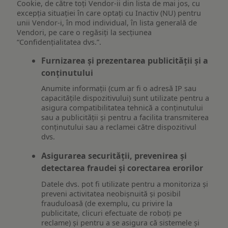
Cookie, de către toți Vendor-ii din lista de mai jos, cu
excepția situației în care optați cu Inactiv (NU) pentru
unii Vendor-i, în mod individual, în lista generală de
Vendori, pe care o regăsiți la secțiunea
“Confidențialitatea dvs.”.
Furnizarea și prezentarea publicității și a
conținutului
Anumite informații (cum ar fi o adresă IP sau
capacitățile dispozitivului) sunt utilizate pentru a
asigura compatibilitatea tehnică a conținutului
sau a publicității și pentru a facilita transmiterea
conținutului sau a reclamei către dispozitivul
dvs.
Asigurarea securității, prevenirea și
detectarea fraudei și corectarea erorilor
Datele dvs. pot fi utilizate pentru a monitoriza și
preveni activitatea neobișnuită și posibil
frauduloasă (de exemplu, cu privire la
publicitate, clicuri efectuate de roboți pe
reclame) și pentru a se asigura că sistemele și