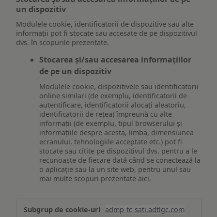
un dispozitiv
Modulele cookie, identificatorii de dispozitive sau alte
informații pot fi stocate sau accesate de pe dispozitivul
dvs. în scopurile prezentate.
Stocarea și/sau accesarea informațiilor
de pe un dispozitiv
Modulele cookie, dispozitivele sau identificatorii
online similari (de exemplu, identificatorii de
autentificare, identificatorii alocați aleatoriu,
identificatorii de rețea) împreună cu alte
informații (de exemplu, tipul browserului și
informațiile despre acesta, limba, dimensiunea
ecranului, tehnologiile acceptate etc.) pot fi
stocate sau citite pe dispozitivul dvs. pentru a le
recunoaște de fiecare dată când se conectează la
o aplicație sau la un site web, pentru unul sau
mai multe scopuri prezentate aici.
Stocarea
admp-tc-sati.adtlgc.com
și/sau