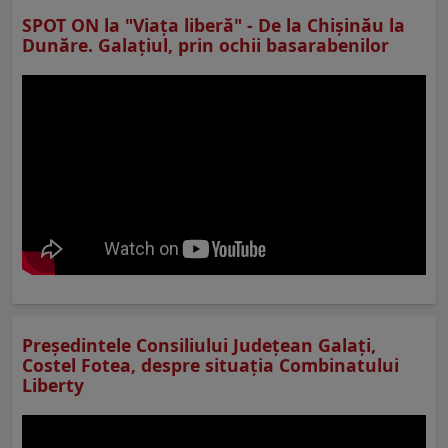
SPOT ON la "Viaţa liberă" - De la Chișinău la
Dunăre. Galațiul, prin ochii basarabenilor
Preşedintele Consiliului Judeţean Galaţi,
Costel Fotea, despre situaţia Combinatului
Liberty