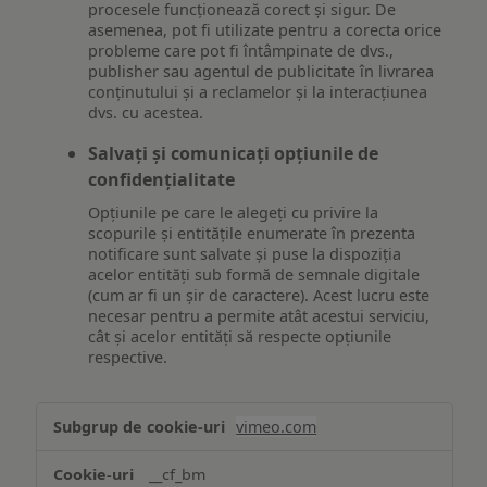
procesele funcționează corect și sigur. De
asemenea, pot fi utilizate pentru a corecta orice
probleme care pot fi întâmpinate de dvs.,
publisher sau agentul de publicitate în livrarea
conținutului și a reclamelor și la interacțiunea
dvs. cu acestea.
Salvați și comunicați opțiunile de
confidențialitate
Opțiunile pe care le alegeți cu privire la
scopurile și entitățile enumerate în prezenta
notificare sunt salvate și puse la dispoziția
acelor entități sub formă de semnale digitale
(cum ar fi un șir de caractere). Acest lucru este
necesar pentru a permite atât acestui serviciu,
cât și acelor entități să respecte opțiunile
respective.
Asigurarea
vimeo.com
funcționalităților
website-
__cf_bm
ului