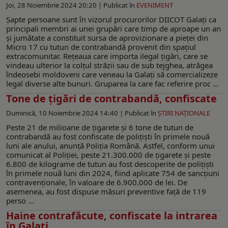
Joi, 28 Noiembrie 2024 20:20 |
Publicat în
EVENIMENT
Șapte persoane sunt în vizorul procurorilor DIICOT Galați ca
principali membri ai unei grupări care timp de aproape un an
și jumătate a constituit sursa de aprovizionare a pieței din
Micro 17 cu tutun de contrabandă provenit din spațiul
extracomunitar. Rețeaua care importa ilegal țigări, care se
vindeau ulterior la colțul străzii sau de sub tejghea, atrăgea
îndeosebi moldoveni care veneau la Galați să comercializeze
legal diverse alte bunuri. Gruparea la care fac referire proc ...
Tone de țigări de contrabandă, confiscate
Duminică, 10 Noiembrie 2024 14:40 |
Publicat în
ŞTIRI NAŢIONALE
Peste 21 de milioane de ţigarete şi 6 tone de tutun de
contrabandă au fost confiscate de poliţişti în primele nouă
luni ale anului, anunţă Poliţia Română. Astfel, conform unui
comunicat al Poliţiei, peste 21.300.000 de ţigarete şi peste
6.800 de kilograme de tutun au fost descoperite de poliţişti
în primele nouă luni din 2024, fiind aplicate 754 de sancţiuni
contravenţionale, în valoare de 6.900.000 de lei. De
asemenea, au fost dispuse măsuri preventive faţă de 119
perso ...
Haine contrafăcute, confiscate la intrarea
în Galaţi