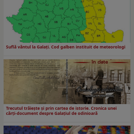
Suflă vântul la Galaţi. Cod galben instituit de meteorologi
Trecutul trăiește și prin cartea de istorie. Cronica unei
cărți-document despre Galațiul de odinioară