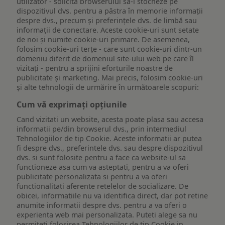
utilizator - solicită browserului să-l stocheze pe
dispozitivul dvs. pentru a păstra în memorie informații
despre dvs., precum și preferințele dvs. de limbă sau
informații de conectare. Aceste cookie-uri sunt setate
de noi și numite cookie-uri primare. De asemenea,
folosim cookie-uri terțe - care sunt cookie-uri dintr-un
domeniu diferit de domeniul site-ului web pe care îl
vizitați - pentru a sprijini eforturile noastre de
publicitate și marketing. Mai precis, folosim cookie-uri
și alte tehnologii de urmărire în următoarele scopuri:
Cum vă exprimați opțiunile
Cand vizitati un website, acesta poate plasa sau accesa
informatii pe/din browserul dvs., prin intermediul
Tehnologiilor de tip Cookie. Aceste informatii ar putea
fi despre dvs., preferintele dvs. sau despre dispozitivul
dvs. si sunt folosite pentru a face ca website-ul sa
functioneze asa cum va asteptati, pentru a va oferi
publicitate personalizata si pentru a va oferi
functionalitati aferente retelelor de socializare. De
obicei, informatiile nu va identifica direct, dar pot retine
anumite informatii despre dvs. pentru a va oferi o
experienta web mai personalizata. Puteti alege sa nu
permiteti folosirea Tehnologiilor de tip Cookie in