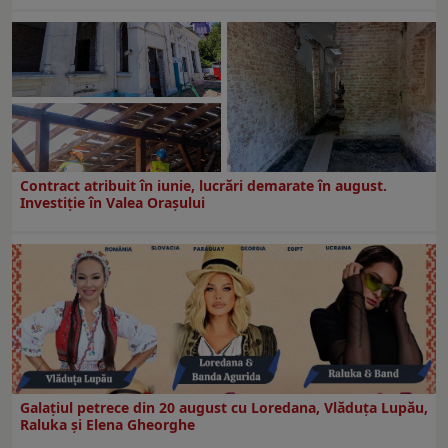
Contract atribuit în iunie, lucrări demarate în august.
Investiţie în Valea Oraşului
Galaţiul petrece din 20 august cu Loredana, Vlăduța Lupău,
Raluka și Elena Gheorghe