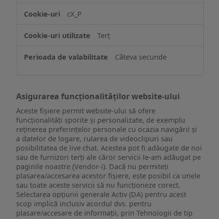
accesarea
cX_P
informațiilor
de
Terț
pe
un
Câteva secunde
dispozitiv
Asigurarea funcționalităților website-ului
Aceste fișiere permit website-ului să ofere
funcționalități sporite și personalizate, de exemplu
reţinerea preferinţelor personale cu ocazia navigării și
a datelor de logare, rularea de videoclipuri sau
posibilitatea de live chat. Acestea pot fi adăugate de noi
sau de furnizori terți ale căror servicii le-am adăugat pe
paginile noastre (Vendor-i). Dacă nu permiteți
plasarea/accesarea acestor fișiere, este posibil ca unele
sau toate aceste servicii să nu funcționeze corect.
Selectarea opțiunii generale Activ (DA) pentru acest
scop implică inclusiv acordul dvs. pentru
plasare/accesare de informații, prin Tehnologii de tip