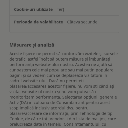
Terț
Câteva secunde
Măsurare și analiză
Aceste fișiere ne permit să contorizăm vizitele și sursele
de trafic, astfel încât să putem măsura și îmbunătăți
performanța website-ului nostru. Acestea ne ajută să
cunoaștem cele mai populare sau mai puțin populare
pagini și să vedem cum se deplasează vizitatorii în
cadrul website-ului. Dacă nu permiteți
plasarea/accesarea acestor fișiere, nu vom ști când ați
vizitat website-ul nostru și nu vom putea să-i
monitorizăm performanța. Selectarea opțiunii generale
Activ (DA) in coloana de Consimtamant pentru acest
scop implică inclusiv acordul dvs. pentru
plasare/accesare de informații, prin Tehnologii de tip
Cookie, de către toți Vendor-ii din lista de mai jos, care
prelucreaza date in temeiul Consimtamantului, cu