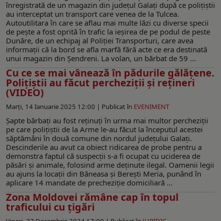
înregistrată de un magazin din județul Galați după ce polițiștii
au interceptat un transport care venea de la Tulcea.
Autoutilitara în care se aflau mai multe lăzi cu diverse specii
de pește a fost oprită în trafic la ieșirea de pe podul de peste
Dunăre, de un echipaj al Poliției Transporturi, care avea
informații că la bord se afla marfă fără acte ce era destinată
unui magazin din Șendreni. La volan, un bărbat de 59 ...
Cu ce se mai vânează în pădurile gălățene.
Polițiștii au făcut percheziții și rețineri
(VIDEO)
Marți, 14 Ianuarie 2025 12:00 |
Publicat în
EVENIMENT
Șapte bărbați au fost reținuți în urma mai multor percheziții
pe care polițiștii de la Arme le-au făcut la începutul acestei
săptămâni în două comune din nordul județului Galați.
Descinderile au avut ca obiect ridicarea de probe pentru a
demonstra faptul că suspecții s-a fi ocupat cu uciderea de
păsări și animale, folosind arme deținute ilegal. Oamenii legii
au ajuns la locații din Băneasa și Berești Meria, punând în
aplicare 14 mandate de precheziție domiciliară ...
Zona Moldovei rămâne cap în topul
traficului cu țigări
Vineri, 27 Decembrie 2024 17:00 |
Publicat în
JURIDIC