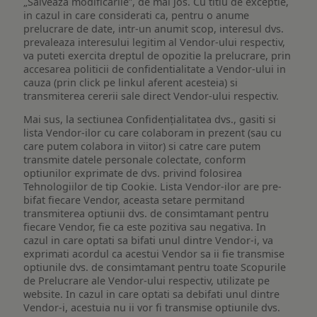
„Salveaza modificarile”, de mai jos. Cu titlu de exceptie,
in cazul in care considerati ca, pentru o anume
prelucrare de date, intr-un anumit scop, interesul dvs.
prevaleaza interesului legitim al Vendor-ului respectiv,
va puteti exercita dreptul de opozitie la prelucrare, prin
accesarea politicii de confidentialitate a Vendor-ului in
cauza (prin click pe linkul aferent acesteia) si
transmiterea cererii sale direct Vendor-ului respectiv.
Mai sus, la sectiunea Confidențialitatea dvs., gasiti si
lista Vendor-ilor cu care colaboram in prezent (sau cu
care putem colabora in viitor) si catre care putem
transmite datele personale colectate, conform
optiunilor exprimate de dvs. privind folosirea
Tehnologiilor de tip Cookie. Lista Vendor-ilor are pre-
bifat fiecare Vendor, aceasta setare permitand
transmiterea optiunii dvs. de consimtamant pentru
fiecare Vendor, fie ca este pozitiva sau negativa. In
cazul in care optati sa bifati unul dintre Vendor-i, va
exprimati acordul ca acestui Vendor sa ii fie transmise
optiunile dvs. de consimtamant pentru toate Scopurile
de Prelucrare ale Vendor-ului respectiv, utilizate pe
website. In cazul in care optati sa debifati unul dintre
Vendor-i, acestuia nu ii vor fi transmise optiunile dvs.