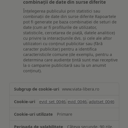
combinații de date din surse diferite
Înțelegerea publicului prin statistici sau
combinații de date din surse diferite Rapoartele
pot fi generate pe baza combinației de seturi de
date (cum ar fi profilurile de utilizator,
statisticile, cercetarea de piață, datele analitice)
cu privire la interacțiunile dvs. și cele ale altor
utilizatori cu conținut publicitar sau (fără
caracter publicitar) pentru a identifica
caracteristicile comune (de exemplu, pentru a
determina care audiențe țintă sunt mai receptive
la o campanie publicitară sau la un anumit
conținut).
Măsurare
www.viata-libera.ro
și
analiză
evid_set_0046
,
evid_0046
,
adptset_0046
Primare
Câteva secunde, 90 zile,