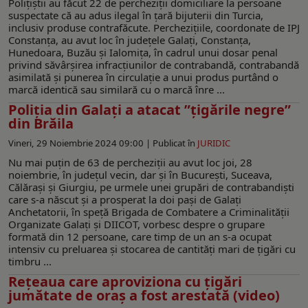
Polițiștii au făcut 22 de percheziții domiciliare la persoane
suspectate că au adus ilegal în țară bijuterii din Turcia,
inclusiv produse contrafăcute. Perchezițiile, coordonate de IPJ
Constanța, au avut loc în județele Galaţi, Constanța,
Hunedoara, Buzău şi Ialomița, în cadrul unui dosar penal
privind săvârșirea infracțiunilor de contrabandă, contrabandă
asimilată și punerea în circulație a unui produs purtând o
marcă identică sau similară cu o marcă înre ...
Poliția din Galați a atacat ”țigările negre”
din Brăila
Vineri, 29 Noiembrie 2024 09:00 |
Publicat în
JURIDIC
Nu mai puțin de 63 de percheziții au avut loc joi, 28
noiembrie, în județul vecin, dar și în București, Suceava,
Călărași și Giurgiu, pe urmele unei grupări de contrabandiști
care s-a născut și a prosperat la doi pași de Galați
Anchetatorii, în speță Brigada de Combatere a Criminalității
Organizate Galați și DIICOT, vorbesc despre o grupare
formată din 12 persoane, care timp de un an s-a ocupat
intensiv cu preluarea și stocarea de cantități mari de țigări cu
timbru ...
Rețeaua care aproviziona cu țigări
jumătate de oraș a fost arestată (video)