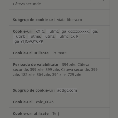
Câteva secunde
viata-libera.ro
cX_G
,
__utmt
,
_ga_xxxxxxxxxx
,
_ga
,
__utmb
,
__utma
,
__utmz
,
__utmc
,
cX_P
,
_ga_YTJQVQYCPP
Primare
394 zile, Câteva
secunde, 399 zile, 399 zile, Câteva secunde, 399
zile, 182 zile, 364 zile, 394 zile, 729 zile
adtlgc.com
evid_0046
Terț