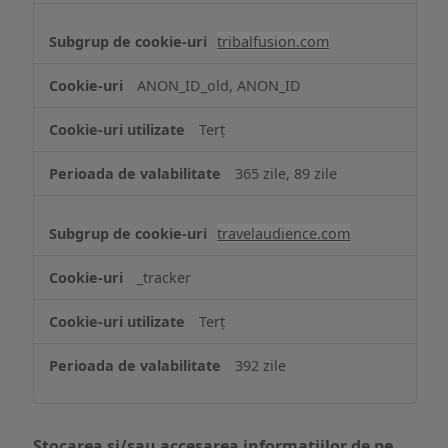
tribalfusion.com
ANON_ID_old, ANON_ID
Terț
365 zile, 89 zile
travelaudience.com
_tracker
Terț
392 zile
Stocarea și/sau accesarea informațiilor de pe