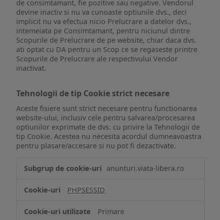
de consimtamant, fie pozitive sau negative. Vendorul
devine inactiv si nu va cunoaste optiunile dvs., deci
implicit nu va efectua nicio Prelucrare a datelor dvs.,
intemeiata pe Consimtamant, pentru niciunul dintre
Scopurile de Prelucrare de pe website, chiar daca dvs.
ati optat cu DA pentru un Scop ce se regaseste printre
Scopurile de Prelucrare ale respectivului Vendor
inactivat.
Tehnologii de tip Cookie strict necesare
Aceste fisiere sunt strict necesare pentru functionarea
website-ului, inclusiv cele pentru salvarea/procesarea
optiunilor exprimate de dvs. cu privire la Tehnologii de
tip Cookie. Acestea nu necesita acordul dumneavoastra
pentru plasare/accesare si nu pot fi dezactivate.
Tehnologii
anunturi.viata-libera.ro
de
tip
PHPSESSID
Cookie
strict
Primare
necesare