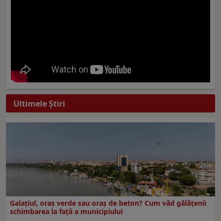
Ultimele Ştiri
Galațiul, oraș verde sau oraș de beton? Cum văd gălățenii
schimbarea la față a municipiului