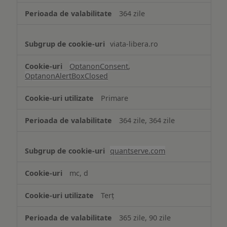
364 zile
viata-libera.ro
OptanonConsent
,
OptanonAlertBoxClosed
Primare
364 zile, 364 zile
quantserve.com
mc, d
Terț
365 zile, 90 zile