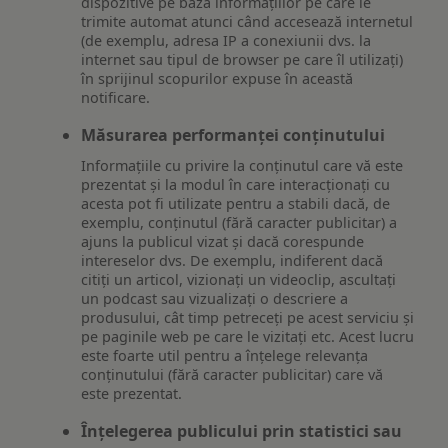
dispozitive pe baza informațiilor pe care le
trimite automat atunci când accesează internetul
(de exemplu, adresa IP a conexiunii dvs. la
internet sau tipul de browser pe care îl utilizați)
în sprijinul scopurilor expuse în această
notificare.
Măsurarea performanței conținutului
Informațiile cu privire la conținutul care vă este
prezentat și la modul în care interacționați cu
acesta pot fi utilizate pentru a stabili dacă, de
exemplu, conținutul (fără caracter publicitar) a
ajuns la publicul vizat și dacă corespunde
intereselor dvs. De exemplu, indiferent dacă
citiți un articol, vizionați un videoclip, ascultați
un podcast sau vizualizați o descriere a
produsului, cât timp petreceți pe acest serviciu și
pe paginile web pe care le vizitați etc. Acest lucru
este foarte util pentru a înțelege relevanța
conținutului (fără caracter publicitar) care vă
este prezentat.
Înțelegerea publicului prin statistici sau