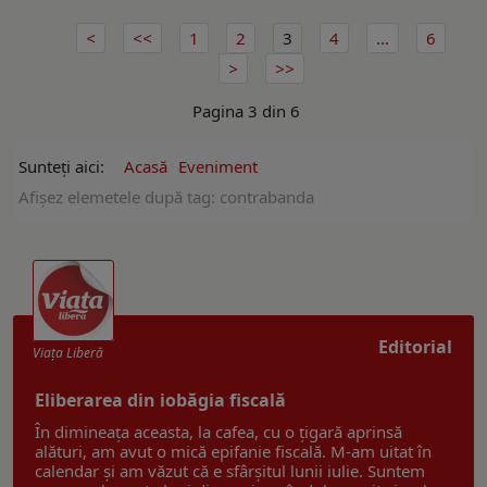
1
2
3
4
...
6
Pagina 3 din 6
Sunteți aici:
Acasă
Eveniment
Afişez elemetele după tag: contrabanda
Editorial
Viaţa Liberă
Eliberarea din iobăgia fiscală
În dimineața aceasta, la cafea, cu o țigară aprinsă
alături, am avut o mică epifanie fiscală. M-am uitat în
calendar și am văzut că e sfârșitul lunii iulie. Suntem