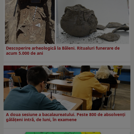
Descoperire arheologică la Băleni. Ritualuri funerare de
acum 5.000 de ani
A doua sesiune a bacalaureatului. Peste 800 de absolvenţi
gălăţeni intră, de luni, în examene