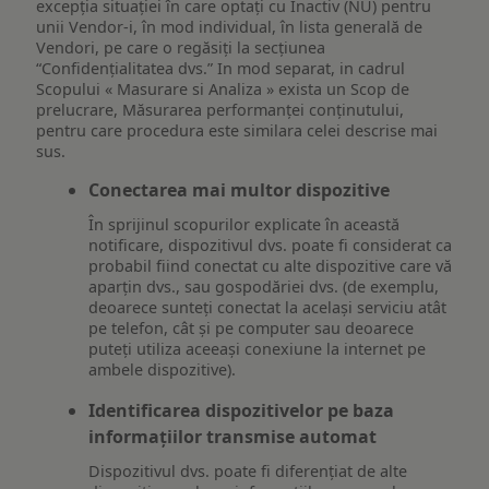
excepția situației în care optați cu Inactiv (NU) pentru
unii Vendor-i, în mod individual, în lista generală de
Vendori, pe care o regăsiți la secțiunea
“Confidențialitatea dvs.” In mod separat, in cadrul
Scopului « Masurare si Analiza » exista un Scop de
prelucrare, Măsurarea performanței conținutului,
pentru care procedura este similara celei descrise mai
sus.
Conectarea mai multor dispozitive
În sprijinul scopurilor explicate în această
notificare, dispozitivul dvs. poate fi considerat ca
probabil fiind conectat cu alte dispozitive care vă
aparțin dvs., sau gospodăriei dvs. (de exemplu,
deoarece sunteți conectat la același serviciu atât
pe telefon, cât și pe computer sau deoarece
puteți utiliza aceeași conexiune la internet pe
ambele dispozitive).
Identificarea dispozitivelor pe baza
informațiilor transmise automat
Dispozitivul dvs. poate fi diferențiat de alte