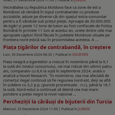
Vecinătatea cu Republica Moldova face ca zone de est a
României să rămână în topul contrabandei cu produse
accizabile, aduse pe diverse căi din spațiul extra-comunitar
pentru a fi vândute sub prețul pieței. Aproape de 30.000.000
de țigări și peste 12 tone de tutun au fost confiscate de Poliția
Română în primele 11 luni al acestui an, unele dintre cele mai
apropiate capturi fiind făcute în județele Moldovei situate pe
frontiera nord-estică sau în proximitatea acesteia. A ...
Piața țigărilor de contrabandă, în creștere
Luni, 30 Decembrie 2024 08:30 |
Publicat în
SOCIETATE
Piaţa neagră a ţigaretelor a crescut în noiembrie până la 9,1
la sută din totalul consumului, cel mai ridicat din ultimii patru
ani, comparativ cu 8,6 la sută în septembrie 2024, arată o
analiză a Novel Research. "În noiembrie, cea mai afectată de
comerţul ilegal continuă să fie regiunea nord-est, deşi se află
în scădere cu 3,2 p.p. (puncte procentuale - n.r.), până la 18,1
la sută. Nord-estul a continuat să deţină cea mai mare
pondere a pieţei negre la nivel naţional ...
Percheziții la cărăuși de bijuterii din Turcia
Miercuri, 25 Decembrie 2024 11:00 |
Publicat în
JURIDIC