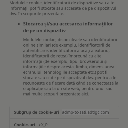
Modulele cookie, identificatorii de dispozitive sau alte
informații pot fi stocate sau accesate de pe dispozitivul
dvs. în scopurile prezentate.
Stocarea și/sau accesarea informațiilor
de pe un dispozitiv
Modulele cookie, dispozitivele sau identificatorii
online similari (de exemplu, identificatorii de
autentificare, identificatorii alocați aleatoriu,
identificatorii de rețea) împreună cu alte
informații (de exemplu, tipul browserului și
informațiile despre acesta, limba, dimensiunea
ecranului, tehnologiile acceptate etc.) pot fi
stocate sau citite pe dispozitivul dvs. pentru a le
recunoaște de fiecare dată când se conectează la
o aplicație sau la un site web, pentru unul sau
mai multe scopuri prezentate aici.
Stocarea
admp-tc-sati.adtlgc.com
și/sau
accesarea
cX_P
informațiilor