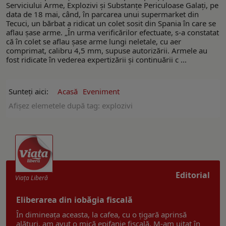
Serviciului Arme, Explozivi și Substanțe Periculoase Galați, pe
data de 18 mai, când, în parcarea unui supermarket din
Tecuci, un bărbat a ridicat un colet sosit din Spania în care se
aflau şase arme. „În urma verificărilor efectuate, s-a constatat
că în colet se aflau șase arme lungi neletale, cu aer
comprimat, calibru 4,5 mm, supuse autorizării. Armele au
fost ridicate în vederea expertizării și continuării c ...
Sunteți aici:
Acasă
Eveniment
Afişez elemetele după tag: explozivi
Editorial
Viaţa Liberă
Eliberarea din iobăgia fiscală
În dimineața aceasta, la cafea, cu o țigară aprinsă
alături, am avut o mică epifanie fiscală. M-am uitat în