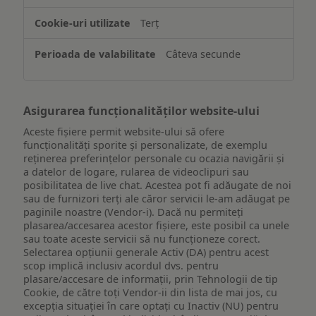
de
Terț
pe
un
Câteva secunde
dispozitiv
Asigurarea funcționalităților website-ului
Aceste fișiere permit website-ului să ofere
funcționalități sporite și personalizate, de exemplu
reţinerea preferinţelor personale cu ocazia navigării și
a datelor de logare, rularea de videoclipuri sau
posibilitatea de live chat. Acestea pot fi adăugate de noi
sau de furnizori terți ale căror servicii le-am adăugat pe
paginile noastre (Vendor-i). Dacă nu permiteți
plasarea/accesarea acestor fișiere, este posibil ca unele
sau toate aceste servicii să nu funcționeze corect.
Selectarea opțiunii generale Activ (DA) pentru acest
scop implică inclusiv acordul dvs. pentru
plasare/accesare de informații, prin Tehnologii de tip
Cookie, de către toți Vendor-ii din lista de mai jos, cu
excepția situației în care optați cu Inactiv (NU) pentru