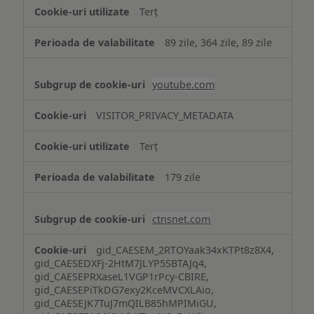
Terț
89 zile, 364 zile, 89 zile
youtube.com
VISITOR_PRIVACY_METADATA
Terț
179 zile
ctnsnet.com
gid_CAESEM_2RTOYaak34xKTPt8z8X4,
gid_CAESEDXFj-2HtM7JLYP5SBTAJq4,
gid_CAESEPRXaseL1VGP1rPcy-CBIRE,
gid_CAESEPiTkDG7exy2KceMVCXLAio,
gid_CAESEJK7TuJ7mQILB85hMPIMiGU,