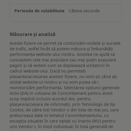
Câteva secunde
Măsurare și analiză
Aceste fișiere ne permit să contorizăm vizitele și sursele
de trafic, astfel încât să putem măsura și îmbunătăți
performanța website-ului nostru. Acestea ne ajută să
cunoaștem cele mai populare sau mai puțin populare
pagini și să vedem cum se deplasează vizitatorii în
cadrul website-ului. Dacă nu permiteți
plasarea/accesarea acestor fișiere, nu vom ști când ați
vizitat website-ul nostru și nu vom putea să-i
monitorizăm performanța. Selectarea opțiunii generale
Activ (DA) in coloana de Consimtamant pentru acest
scop implică inclusiv acordul dvs. pentru
plasare/accesare de informații, prin Tehnologii de tip
Cookie, de către toți Vendor-ii din lista de mai jos, care
prelucreaza date in temeiul Consimtamantului, cu
excepția situației în care optați cu Inactiv (NU) pentru
unii Vendor-i, în mod individual, în lista generală de