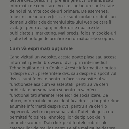
despre dvs., precum și preferințele dvs. de limbă sau
informații de conectare. Aceste cookie-uri sunt setate
de noi și numite cookie-uri primare. De asemenea,
folosim cookie-uri terțe - care sunt cookie-uri dintr-un
domeniu diferit de domeniul site-ului web pe care îl
vizitați - pentru a sprijini eforturile noastre de
publicitate și marketing. Mai precis, folosim cookie-uri
și alte tehnologii de urmărire în următoarele scopuri:
Cum vă exprimați opțiunile
Cand vizitati un website, acesta poate plasa sau accesa
informatii pe/din browserul dvs., prin intermediul
Tehnologiilor de tip Cookie. Aceste informatii ar putea
fi despre dvs., preferintele dvs. sau despre dispozitivul
dvs. si sunt folosite pentru a face ca website-ul sa
functioneze asa cum va asteptati, pentru a va oferi
publicitate personalizata si pentru a va oferi
functionalitati aferente retelelor de socializare. De
obicei, informatiile nu va identifica direct, dar pot retine
anumite informatii despre dvs. pentru a va oferi o
experienta web mai personalizata. Puteti alege sa nu
permiteti folosirea Tehnologiilor de tip Cookie in
anumite scopuri. Dati click pe diferitele rubrici ale
categoriilor de mai jos pentru a afla mai multe despre