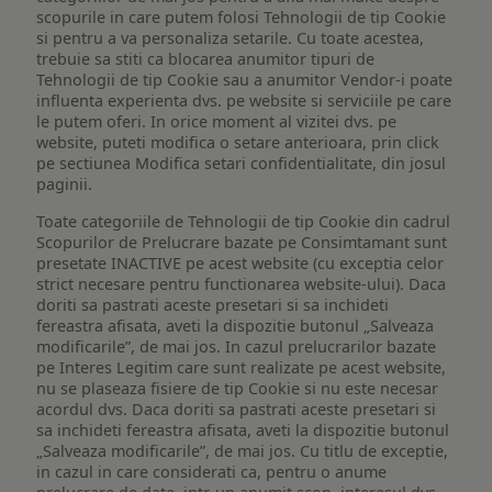
scopurile in care putem folosi Tehnologii de tip Cookie
si pentru a va personaliza setarile. Cu toate acestea,
trebuie sa stiti ca blocarea anumitor tipuri de
Tehnologii de tip Cookie sau a anumitor Vendor-i poate
influenta experienta dvs. pe website si serviciile pe care
le putem oferi. In orice moment al vizitei dvs. pe
website, puteti modifica o setare anterioara, prin click
pe sectiunea Modifica setari confidentialitate, din josul
paginii.
Toate categoriile de Tehnologii de tip Cookie din cadrul
Scopurilor de Prelucrare bazate pe Consimtamant sunt
presetate INACTIVE pe acest website (cu exceptia celor
strict necesare pentru functionarea website-ului). Daca
doriti sa pastrati aceste presetari si sa inchideti
fereastra afisata, aveti la dispozitie butonul „Salveaza
modificarile”, de mai jos. In cazul prelucrarilor bazate
pe Interes Legitim care sunt realizate pe acest website,
nu se plaseaza fisiere de tip Cookie si nu este necesar
acordul dvs. Daca doriti sa pastrati aceste presetari si
sa inchideti fereastra afisata, aveti la dispozitie butonul
„Salveaza modificarile”, de mai jos. Cu titlu de exceptie,
in cazul in care considerati ca, pentru o anume