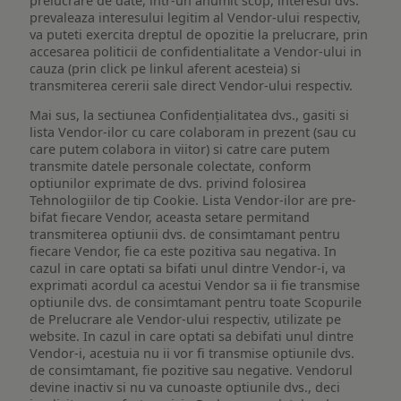
prelucrare de date, intr-un anumit scop, interesul dvs.
prevaleaza interesului legitim al Vendor-ului respectiv,
va puteti exercita dreptul de opozitie la prelucrare, prin
accesarea politicii de confidentialitate a Vendor-ului in
cauza (prin click pe linkul aferent acesteia) si
transmiterea cererii sale direct Vendor-ului respectiv.
Mai sus, la sectiunea Confidențialitatea dvs., gasiti si
lista Vendor-ilor cu care colaboram in prezent (sau cu
care putem colabora in viitor) si catre care putem
transmite datele personale colectate, conform
optiunilor exprimate de dvs. privind folosirea
Tehnologiilor de tip Cookie. Lista Vendor-ilor are pre-
bifat fiecare Vendor, aceasta setare permitand
transmiterea optiunii dvs. de consimtamant pentru
fiecare Vendor, fie ca este pozitiva sau negativa. In
cazul in care optati sa bifati unul dintre Vendor-i, va
exprimati acordul ca acestui Vendor sa ii fie transmise
optiunile dvs. de consimtamant pentru toate Scopurile
de Prelucrare ale Vendor-ului respectiv, utilizate pe
website. In cazul in care optati sa debifati unul dintre
Vendor-i, acestuia nu ii vor fi transmise optiunile dvs.
de consimtamant, fie pozitive sau negative. Vendorul
devine inactiv si nu va cunoaste optiunile dvs., deci