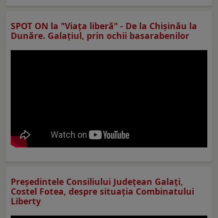
SPOT ON la "Viaţa liberă" - De la Chișinău la
Dunăre. Galațiul, prin ochii basarabenilor
Preşedintele Consiliului Judeţean Galaţi,
Costel Fotea, despre situaţia Combinatului
Liberty