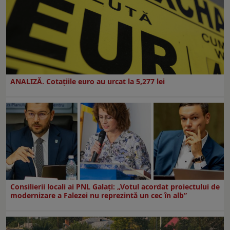
ANALIZĂ. Cotațiile euro au urcat la 5,277 lei
Consilierii locali ai PNL Galaţi: „Votul acordat proiectului de
modernizare a Falezei nu reprezintă un cec în alb”