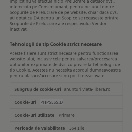
implicit nu va efectua nicio Prelucrare a datelor dvs.,
intemeiata pe Consimtamant, pentru niciunul dintre
Scopurile de Prelucrare de pe website, chiar daca dvs.
ati optat cu DA pentru un Scop ce se regaseste printre
Scopurile de Prelucrare ale respectivului Vendor
inactivat.
Tehnologii de tip Cookie strict necesare
Aceste fisiere sunt strict necesare pentru functionarea
website-ului, inclusiv cele pentru salvarea/procesarea
optiunilor exprimate de dvs. cu privire la Tehnologii de
tip Cookie. Acestea nu necesita acordul dumneavoastra
pentru plasare/accesare si nu pot fi dezactivate.
Tehnologii
anunturi.viata-libera.ro
de
tip
PHPSESSID
Cookie
strict
Primare
necesare
364 zile