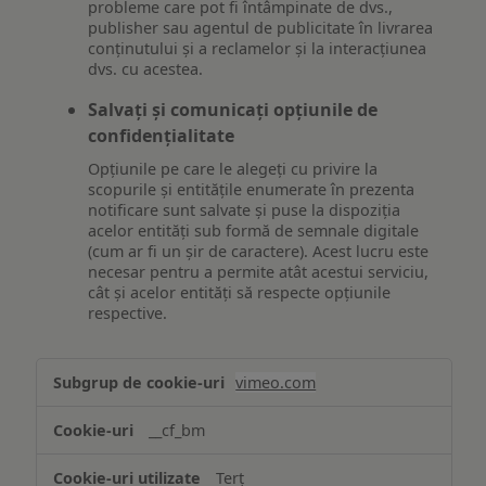
probleme care pot fi întâmpinate de dvs.,
publisher sau agentul de publicitate în livrarea
conținutului și a reclamelor și la interacțiunea
dvs. cu acestea.
Salvați și comunicați opțiunile de
confidențialitate
Opțiunile pe care le alegeți cu privire la
scopurile și entitățile enumerate în prezenta
notificare sunt salvate și puse la dispoziția
acelor entități sub formă de semnale digitale
(cum ar fi un șir de caractere). Acest lucru este
necesar pentru a permite atât acestui serviciu,
cât și acelor entități să respecte opțiunile
respective.
Asigurarea
vimeo.com
funcționalităților
website-
__cf_bm
ului
Terț