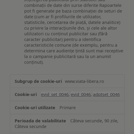
combinații de date din surse diferite Rapoartele
pot fi generate pe baza combinației de seturi de
date (cum ar fi profilurile de utilizator,
statisticile, cercetarea de piață, datele analitice)
cu privire la interacțiunile dvs. și cele ale altor
utilizatori cu conținut publicitar sau (fără
caracter publicitar) pentru a identifica
caracteristicile comune (de exemplu, pentru a
determina care audiențe țintă sunt mai receptive
la o campanie publicitară sau la un anumit
conținut).
Măsurare
www.viata-libera.ro
și
analiză
evid_set_0046
,
evid_0046
,
adptset_0046
Primare
Câteva secunde, 90 zile,
Câteva secunde