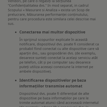
Vendori, pe care o regăsiți la secțiunea
“Confidențialitatea dvs.” In mod separat, in cadrul
Scopului « Masurare si Analiza » exista un Scop de
prelucrare, Măsurarea performanței conținutului,
pentru care procedura este similara celei descrise mai
sus.
Conectarea mai multor dispozitive
În sprijinul scopurilor explicate în această
notificare, dispozitivul dvs. poate fi considerat ca
probabil fiind conectat cu alte dispozitive care vă
aparțin dvs., sau gospodăriei dvs. (de exemplu,
deoarece sunteți conectat la același serviciu atât
pe telefon, cât și pe computer sau deoarece
puteți utiliza aceeași conexiune la internet pe
ambele dispozitive).
Identificarea dispozitivelor pe baza
informațiilor transmise automat
Dispozitivul dvs. poate fi diferențiat de alte
dispozitive pe baza informațiilor pe care le
trimite automat atunci când accesează internetul