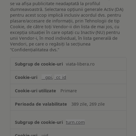
se va afișa publicitate neadaptată la profilul
dumneavoastră. Selectarea opțiunii generale Activ (DA)
pentru acest scop implică inclusiv acordul dvs. pentru
plasare/accesare de informații, prin Tehnologii de tip
Cookie, de către toți Vendor-ii din lista de mai jos, cu
excepția situației în care optați cu Inactiv (NU) pentru
unii Vendor-i, în mod individual, în lista generală de
Vendori, pe care o regăsiți la secțiunea
“Confidențialitatea dvs.”
Publicitate
viata-libera.ro
țintită
(targetată)
__gpi
,
_cc_id
Primare
389 zile, 269 zile
turn.com
uid