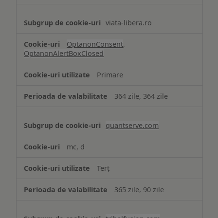
viata-libera.ro
OptanonConsent
,
OptanonAlertBoxClosed
Primare
364 zile, 364 zile
quantserve.com
mc, d
Terț
365 zile, 90 zile