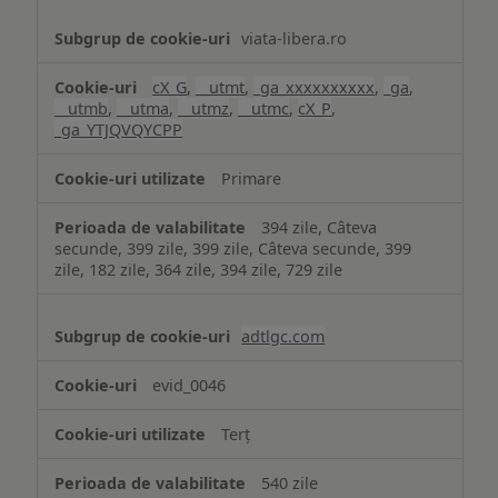
viata-libera.ro
cX_G
,
__utmt
,
_ga_xxxxxxxxxx
,
_ga
,
__utmb
,
__utma
,
__utmz
,
__utmc
,
cX_P
,
_ga_YTJQVQYCPP
Primare
394 zile, Câteva
secunde, 399 zile, 399 zile, Câteva secunde, 399
zile, 182 zile, 364 zile, 394 zile, 729 zile
adtlgc.com
evid_0046
Terț
540 zile