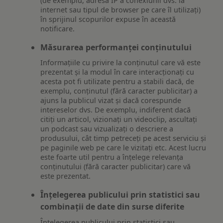
(de exemplu, adresa IP a conexiunii dvs. la
internet sau tipul de browser pe care îl utilizați)
în sprijinul scopurilor expuse în această
notificare.
Măsurarea performanței conținutului
Informațiile cu privire la conținutul care vă este
prezentat și la modul în care interacționați cu
acesta pot fi utilizate pentru a stabili dacă, de
exemplu, conținutul (fără caracter publicitar) a
ajuns la publicul vizat și dacă corespunde
intereselor dvs. De exemplu, indiferent dacă
citiți un articol, vizionați un videoclip, ascultați
un podcast sau vizualizați o descriere a
produsului, cât timp petreceți pe acest serviciu și
pe paginile web pe care le vizitați etc. Acest lucru
este foarte util pentru a înțelege relevanța
conținutului (fără caracter publicitar) care vă
este prezentat.
Înțelegerea publicului prin statistici sau
combinații de date din surse diferite
Înțelegerea publicului prin statistici sau