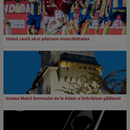
Oțelul caută să-și păstreze invincibilitatea
Icoana Maicii Domnului de la Adam a îmbrățișat gălățenii