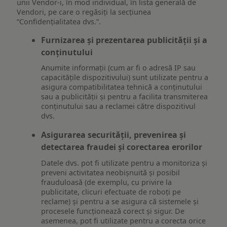
unii Vendor-i, în mod individual, în lista generală de
Vendori, pe care o regăsiți la secțiunea
“Confidențialitatea dvs.”.
Furnizarea și prezentarea publicității și a
conținutului
Anumite informații (cum ar fi o adresă IP sau
capacitățile dispozitivului) sunt utilizate pentru a
asigura compatibilitatea tehnică a conținutului
sau a publicității și pentru a facilita transmiterea
conținutului sau a reclamei către dispozitivul
dvs.
Asigurarea securității, prevenirea și
detectarea fraudei și corectarea erorilor
Datele dvs. pot fi utilizate pentru a monitoriza și
preveni activitatea neobișnuită și posibil
frauduloasă (de exemplu, cu privire la
publicitate, clicuri efectuate de roboți pe
reclame) și pentru a se asigura că sistemele și
procesele funcționează corect și sigur. De
asemenea, pot fi utilizate pentru a corecta orice