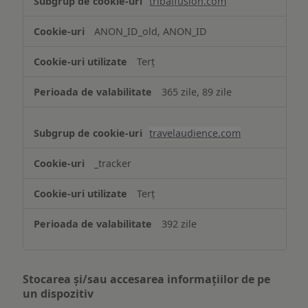
tribalfusion.com
ANON_ID_old, ANON_ID
Terț
365 zile, 89 zile
travelaudience.com
_tracker
Terț
392 zile
Stocarea și/sau accesarea informațiilor de pe
un dispozitiv