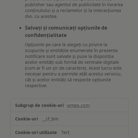
publisher sau agentul de publicitate în livrarea
conținutului și a reclamelor și la interacțiunea
dvs. cu acestea.
Salvați și comunicați opțiunile de
confidențialitate
Opțiunile pe care le alegeți cu privire la
scopurile și entitățile enumerate în prezenta
notificare sunt salvate și puse la dispoziția
acelor entități sub formă de semnale digitale
(cum ar fi un șir de caractere). Acest lucru este
necesar pentru a permite atât acestui serviciu,
cât și acelor entități să respecte opțiunile
respective.
Asigurarea
vimeo.com
funcționalităților
website-
__cf_bm
ului
Terț