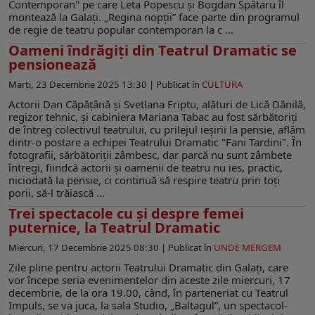
Contemporan" pe care Leta Popescu și Bogdan Spătaru îl
montează la Galați. „Regina nopții” face parte din programul
de regie de teatru popular contemporan la c ...
Oameni îndrăgiţi din Teatrul Dramatic se
pensionează
Marți, 23 Decembrie 2025 13:30 |
Publicat în
CULTURA
Actorii Dan Căpăţână şi Svetlana Friptu, alături de Lică Dănilă,
regizor tehnic, și cabiniera Mariana Tabac au fost sărbătoriți
de întreg colectivul teatrului, cu prilejul ieşirii la pensie, aflăm
dintr-o postare a echipei Teatrului Dramatic "Fani Tardini". În
fotografii, sărbătoriţii zâmbesc, dar parcă nu sunt zâmbete
întregi, fiindcă actorii şi oamenii de teatru nu ies, practic,
niciodată la pensie, ci continuă să respire teatru prin toţi
porii, să-l trăiască ...
Trei spectacole cu şi despre femei
puternice, la Teatrul Dramatic
Miercuri, 17 Decembrie 2025 08:30 |
Publicat în
UNDE MERGEM
Zile pline pentru actorii Teatrului Dramatic din Galați, care
vor începe seria evenimentelor din aceste zile miercuri, 17
decembrie, de la ora 19.00, când, în parteneriat cu Teatrul
Impuls, se va juca, la sala Studio, „Baltagul”, un spectacol-