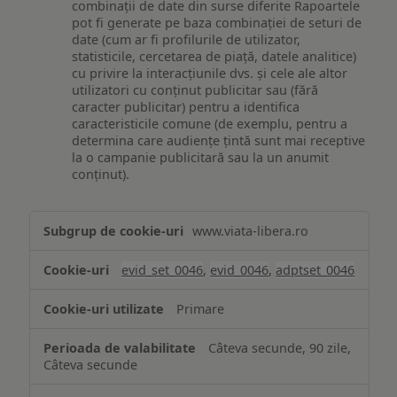
combinații de date din surse diferite Rapoartele
pot fi generate pe baza combinației de seturi de
date (cum ar fi profilurile de utilizator,
statisticile, cercetarea de piață, datele analitice)
cu privire la interacțiunile dvs. și cele ale altor
utilizatori cu conținut publicitar sau (fără
caracter publicitar) pentru a identifica
caracteristicile comune (de exemplu, pentru a
determina care audiențe țintă sunt mai receptive
la o campanie publicitară sau la un anumit
conținut).
Măsurare
www.viata-libera.ro
și
analiză
evid_set_0046
,
evid_0046
,
adptset_0046
Primare
Câteva secunde, 90 zile,
Câteva secunde