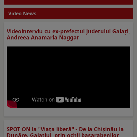
Video News
Videointerviu cu ex-prefectul judeţului Galaţi,
Andreea Anamaria Naggar
SPOT ON la "Viaţa liberă" - De la Chișinău la
Dunăre. Galațiul, prin ochii basarabenilor