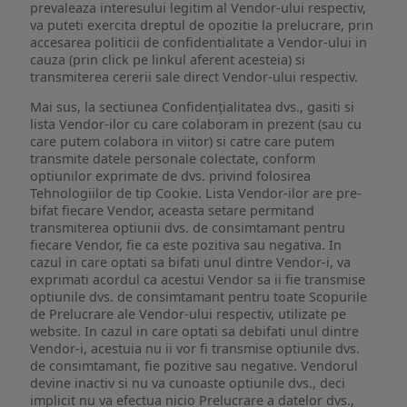
prevaleaza interesului legitim al Vendor-ului respectiv,
va puteti exercita dreptul de opozitie la prelucrare, prin
accesarea politicii de confidentialitate a Vendor-ului in
cauza (prin click pe linkul aferent acesteia) si
transmiterea cererii sale direct Vendor-ului respectiv.
Mai sus, la sectiunea Confidențialitatea dvs., gasiti si
lista Vendor-ilor cu care colaboram in prezent (sau cu
care putem colabora in viitor) si catre care putem
transmite datele personale colectate, conform
optiunilor exprimate de dvs. privind folosirea
Tehnologiilor de tip Cookie. Lista Vendor-ilor are pre-
bifat fiecare Vendor, aceasta setare permitand
transmiterea optiunii dvs. de consimtamant pentru
fiecare Vendor, fie ca este pozitiva sau negativa. In
cazul in care optati sa bifati unul dintre Vendor-i, va
exprimati acordul ca acestui Vendor sa ii fie transmise
optiunile dvs. de consimtamant pentru toate Scopurile
de Prelucrare ale Vendor-ului respectiv, utilizate pe
website. In cazul in care optati sa debifati unul dintre
Vendor-i, acestuia nu ii vor fi transmise optiunile dvs.
de consimtamant, fie pozitive sau negative. Vendorul
devine inactiv si nu va cunoaste optiunile dvs., deci
implicit nu va efectua nicio Prelucrare a datelor dvs.,