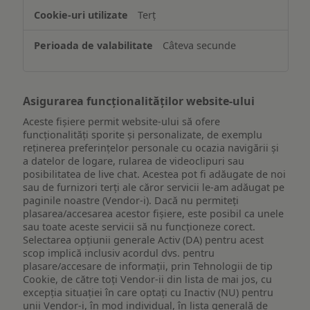
de
Terț
pe
un
Câteva secunde
dispozitiv
Asigurarea funcționalităților website-ului
Aceste fișiere permit website-ului să ofere
funcționalități sporite și personalizate, de exemplu
reţinerea preferinţelor personale cu ocazia navigării și
a datelor de logare, rularea de videoclipuri sau
posibilitatea de live chat. Acestea pot fi adăugate de noi
sau de furnizori terți ale căror servicii le-am adăugat pe
paginile noastre (Vendor-i). Dacă nu permiteți
plasarea/accesarea acestor fișiere, este posibil ca unele
sau toate aceste servicii să nu funcționeze corect.
Selectarea opțiunii generale Activ (DA) pentru acest
scop implică inclusiv acordul dvs. pentru
plasare/accesare de informații, prin Tehnologii de tip
Cookie, de către toți Vendor-ii din lista de mai jos, cu
excepția situației în care optați cu Inactiv (NU) pentru
unii Vendor-i, în mod individual, în lista generală de