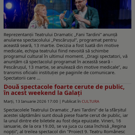
Reprezentanții Teatrului Dramatic „Fani Tardini” anunță
anularea spectacolului „Pescărușul”, programat pentru
această seară, 13 martie. Decizia a fost luată din motive
medicale, echipa teatrului fiind nevoită să schimbe
programul cultural în ultimul moment. „Dragi spectatori, vă
anunțăm că spectacolul programat în această seară -
Pescărușul, 13 martie, se anulează din motive medicale”, au
transmis oficialii instituției pe paginile de comunicare.
Spectatorii care ...
Două spectacole foarte cerute de public,
în acest weekend la Galaţi
Marți, 13 Ianuarie 2026 17:00 |
Publicat în
CULTURA
Spectacolele Teatrului Dramatic „Fani Tardini” de la sfârșitul
acestei săptămâni sunt două piese foarte cerut de public, iar
la unul dintre ele biletele au fost deja epuizate. Vineri, 16
ianuarie, de la ora 19.00, se va juca cu casa închisă „Regina
nopții”, al treilea spectacol din "Proiect 9. Teatru Românesc