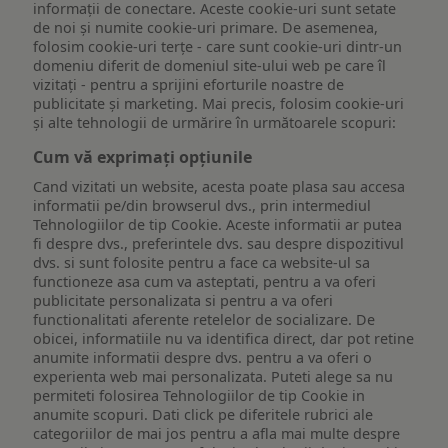
informații de conectare. Aceste cookie-uri sunt setate
de noi și numite cookie-uri primare. De asemenea,
folosim cookie-uri terțe - care sunt cookie-uri dintr-un
domeniu diferit de domeniul site-ului web pe care îl
vizitați - pentru a sprijini eforturile noastre de
publicitate și marketing. Mai precis, folosim cookie-uri
și alte tehnologii de urmărire în următoarele scopuri:
Cum vă exprimați opțiunile
Cand vizitati un website, acesta poate plasa sau accesa
informatii pe/din browserul dvs., prin intermediul
Tehnologiilor de tip Cookie. Aceste informatii ar putea
fi despre dvs., preferintele dvs. sau despre dispozitivul
dvs. si sunt folosite pentru a face ca website-ul sa
functioneze asa cum va asteptati, pentru a va oferi
publicitate personalizata si pentru a va oferi
functionalitati aferente retelelor de socializare. De
obicei, informatiile nu va identifica direct, dar pot retine
anumite informatii despre dvs. pentru a va oferi o
experienta web mai personalizata. Puteti alege sa nu
permiteti folosirea Tehnologiilor de tip Cookie in
anumite scopuri. Dati click pe diferitele rubrici ale
categoriilor de mai jos pentru a afla mai multe despre