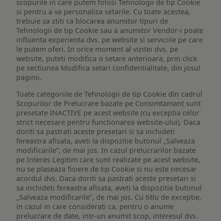
scopurile in care putem folosi Tehnologii de tip Cookie
si pentru a va personaliza setarile. Cu toate acestea,
trebuie sa stiti ca blocarea anumitor tipuri de
Tehnologii de tip Cookie sau a anumitor Vendor-i poate
influenta experienta dvs. pe website si serviciile pe care
le putem oferi. In orice moment al vizitei dvs. pe
website, puteti modifica o setare anterioara, prin click
pe sectiunea Modifica setari confidentialitate, din josul
paginii.
Toate categoriile de Tehnologii de tip Cookie din cadrul
Scopurilor de Prelucrare bazate pe Consimtamant sunt
presetate INACTIVE pe acest website (cu exceptia celor
strict necesare pentru functionarea website-ului). Daca
doriti sa pastrati aceste presetari si sa inchideti
fereastra afisata, aveti la dispozitie butonul „Salveaza
modificarile”, de mai jos. In cazul prelucrarilor bazate
pe Interes Legitim care sunt realizate pe acest website,
nu se plaseaza fisiere de tip Cookie si nu este necesar
acordul dvs. Daca doriti sa pastrati aceste presetari si
sa inchideti fereastra afisata, aveti la dispozitie butonul
„Salveaza modificarile”, de mai jos. Cu titlu de exceptie,
in cazul in care considerati ca, pentru o anume
prelucrare de date, intr-un anumit scop, interesul dvs.