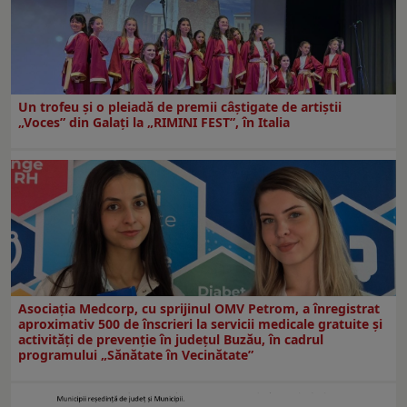
Un trofeu şi o pleiadă de premii câştigate de artiştii
„Voces” din Galaţi la „RIMINI FEST”, în Italia
Asociația Medcorp, cu sprijinul OMV Petrom, a înregistrat
aproximativ 500 de înscrieri la servicii medicale gratuite și
activități de prevenție în județul Buzău, în cadrul
programului „Sănătate în Vecinătate”