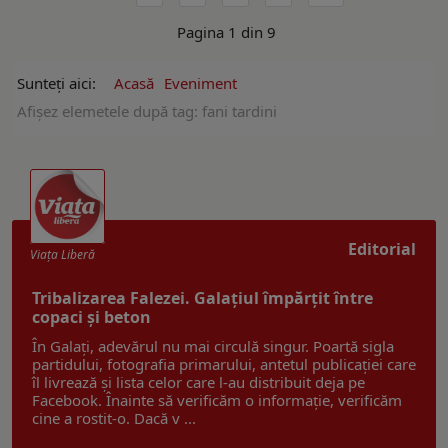
Pagina 1 din 9
Sunteți aici:
Acasă
Eveniment
Afişez elemetele după tag: fani tardini
Editorial
Viaţa Liberă
Tribalizarea Falezei. Galațiul împărțit între
copaci și beton
În Galați, adevărul nu mai circulă singur. Poartă sigla
partidului, fotografia primarului, antetul publicației care
îl livrează și lista celor care l-au distribuit deja pe
Facebook. Înainte să verificăm o informație, verificăm
cine a rostit-o. Dacă v ...