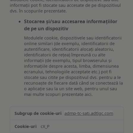
informații pot fi stocate sau accesate de pe dispozitivul
dvs. în scopurile prezentate.
Stocarea și/sau accesarea informațiilor
de pe un dispozitiv
Modulele cookie, dispozitivele sau identificatorii
online similari (de exemplu, identificatorii de
autentificare, identificatorii alocați aleatoriu,
identificatorii de rețea) împreună cu alte
informații (de exemplu, tipul browserului și
informațiile despre acesta, limba, dimensiunea
ecranului, tehnologiile acceptate etc.) pot fi
stocate sau citite pe dispozitivul dvs. pentru a le
recunoaște de fiecare dată când se conectează la
o aplicație sau la un site web, pentru unul sau
mai multe scopuri prezentate aici.
Stocarea
admp-tc-sati.adtlgc.com
și/sau
accesarea
cX_P
informațiilor