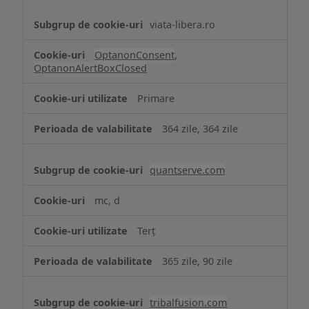
viata-libera.ro
OptanonConsent
,
OptanonAlertBoxClosed
Primare
364 zile, 364 zile
quantserve.com
mc, d
Terț
365 zile, 90 zile
tribalfusion.com