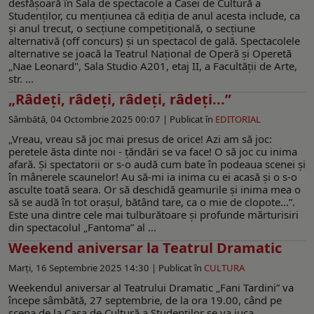
desfășoară în Sala de spectacole a Casei de Cultură a
Studenților, cu mențiunea că ediția de anul acesta include, ca
şi anul trecut, o secțiune competițională, o secțiune
alternativă (off concurs) şi un spectacol de gală. Spectacolele
alternative se joacă la Teatrul Național de Operă și Operetă
„Nae Leonard", Sala Studio A201, etaj II, a Facultății de Arte,
str. ...
„Râdeți, râdeți, râdeți, râdeți...”
Sâmbătă, 04 Octombrie 2025 00:07 |
Publicat în
EDITORIAL
„Vreau, vreau să joc mai presus de orice! Azi am să joc:
peretele ăsta dinte noi - țăndări se va face! O să joc cu inima
afară. Și spectatorii or s-o audă cum bate în podeaua scenei și
în mânerele scaunelor! Au să-mi ia inima cu ei acasă și o s-o
asculte toată seara. Or să deschidă geamurile și inima mea o
să se audă în tot orașul, bătând tare, ca o mie de clopote...”.
Este una dintre cele mai tulburătoare și profunde mărturisiri
din spectacolul „Fantoma” al ...
Weekend aniversar la Teatrul Dramatic
Marți, 16 Septembrie 2025 14:30 |
Publicat în
CULTURA
Weekendul aniversar al Teatrului Dramatic „Fani Tardini” va
începe sâmbătă, 27 septembrie, de la ora 19.00, când pe
scena de la Casa de Cultură a Studenților se va juca