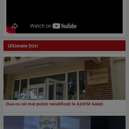
Ultimele Ştiri
Ziua cu cei mai puțini necalificați la AJOFM Galați