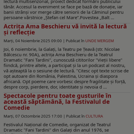
lectură multisenzorial, proiect dedicat formării publicului
tânăr. Accesul la eveniment se face pe bază de donație, iar
banii strânși vor merge către seniorii de la Căminul pentru
persoane vârstnice „Ștefan cel Mare”.Povestea „Balt ...
Actriţa Ama Beschieru vă invită la lectură
şi reflecţie
Marți, 04 Noiembrie 2025 09:00 |
Publicat în
UNDE MERGEM
Joi, 6 noiembrie, la Galați, la Teatru pe Ţeavă (str. Nicolae
Bălcescu nr. 90A), actriţa Ama Beschieru de la Teatrul
Dramatic "Fani Tardini", cunoscută cititorilor "Vieţii libere"
fiindcă, printre altele, a participat şi la un podcast al nostru,
vă aşteaptă la o sesiune de lectură. "Citesc opt texte scrise de
opt autoare din România, Palestina, Ucraina și diaspora
africană. Opt poeme care vorbesc despre fragilitate și forță,
despre corp, pierdere, dor, identitate și nevoia d ...
Spectacole pentru toate gusturile în
această săptămână, la Festivalul de
Comedie
Marți, 07 Octombrie 2025 17:00 |
Publicat în
CULTURA
Festivalul Național de Comedie, organizat de Teatrul
Dramatic "Fani Tardini" din Galați din anul 1976, se