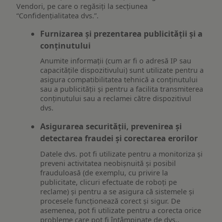
Vendori, pe care o regăsiți la secțiunea
“Confidențialitatea dvs.”.
Furnizarea și prezentarea publicității și a
conținutului
Anumite informații (cum ar fi o adresă IP sau
capacitățile dispozitivului) sunt utilizate pentru a
asigura compatibilitatea tehnică a conținutului
sau a publicității și pentru a facilita transmiterea
conținutului sau a reclamei către dispozitivul
dvs.
Asigurarea securității, prevenirea și
detectarea fraudei și corectarea erorilor
Datele dvs. pot fi utilizate pentru a monitoriza și
preveni activitatea neobișnuită și posibil
frauduloasă (de exemplu, cu privire la
publicitate, clicuri efectuate de roboți pe
reclame) și pentru a se asigura că sistemele și
procesele funcționează corect și sigur. De
asemenea, pot fi utilizate pentru a corecta orice
probleme care pot fi întâmpinate de dvs.,