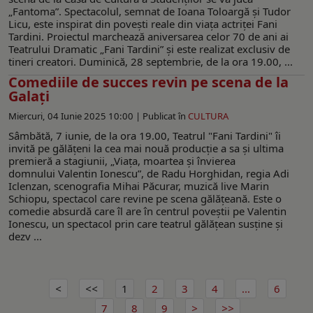
„Fantoma”. Spectacolul, semnat de Ioana Toloargă și Tudor
Licu, este inspirat din povești reale din viața actriței Fani
Tardini. Proiectul marchează aniversarea celor 70 de ani ai
Teatrului Dramatic „Fani Tardini” și este realizat exclusiv de
tineri creatori. Duminică, 28 septembrie, de la ora 19.00, ...
Comediile de succes revin pe scena de la
Galați
Miercuri, 04 Iunie 2025 10:00 |
Publicat în
CULTURA
Sâmbătă, 7 iunie, de la ora 19.00, Teatrul "Fani Tardini" îi
invită pe gălățeni la cea mai nouă producție a sa și ultima
premieră a stagiunii, „Viața, moartea și învierea
domnului Valentin Ionescu”, de Radu Horghidan, regia Adi
Iclenzan, scenografia Mihai Păcurar, muzică live Marin
Schiopu, spectacol care revine pe scena gălățeană. Este o
comedie absurdă care îl are în centrul poveștii pe Valentin
Ionescu, un spectacol prin care teatrul gălățean susține și
dezv ...
1
2
3
4
...
6
7
8
9