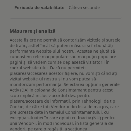
Câteva secunde
Măsurare și analiză
Aceste fișiere ne permit să contorizăm vizitele și sursele
de trafic, astfel încât să putem măsura și îmbunătăți
performanța website-ului nostru. Acestea ne ajută să
cunoaștem cele mai populare sau mai puțin populare
pagini și să vedem cum se deplasează vizitatorii în
cadrul website-ului. Dacă nu permiteți
plasarea/accesarea acestor fișiere, nu vom ști când ați
vizitat website-ul nostru și nu vom putea să-i
monitorizăm performanța. Selectarea opțiunii generale
Activ (DA) in coloana de Consimtamant pentru acest
scop implică inclusiv acordul dvs. pentru
plasare/accesare de informații, prin Tehnologii de tip
Cookie, de către toți Vendor-ii din lista de mai jos, care
prelucreaza date in temeiul Consimtamantului, cu
excepția situației în care optați cu Inactiv (NU) pentru
unii Vendor-i, în mod individual, în lista generală de
Vendori, pe care o regăsiți la secțiunea