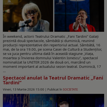
În weekend, actorii Teatrului Dramatic „Fani Tardini” Galați
prezintă două spectacole, sâmbătă și duminică, reunind
producții reprezentative din repertoriul actual. Sâmbătă, 16
mai, de la ora 19.00, pe scena Casei de Cultură a Studenților,
se va juca pentru ultima dată în această stagiune „Viața,
moartea și învierea domnului Valentin Ionescu”, spectacol
nominalizat la UNITER 2026 de două ori, marcând un
moment important al actualului sezon teatral. Duminică, 17
...
Spectacol anulat la Teatrul Dramatic „Fani
Tardini”
Vineri, 13 Martie 2026 15:00 |
Publicat în
SOCIETATE