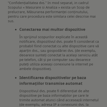
“Confidențialitatea dvs.” In mod separat, in cadrul
Scopului « Masurare si Analiza » exista un Scop de
prelucrare, Măsurarea performanței conținutului,
pentru care procedura este similara celei descrise mai
sus.
Conectarea mai multor dispozitive
În sprijinul scopurilor explicate în această
notificare, dispozitivul dvs. poate fi considerat ca
probabil fiind conectat cu alte dispozitive care vă
aparțin dvs., sau gospodăriei dvs. (de exemplu,
deoarece sunteți conectat la același serviciu atât
pe telefon, cât și pe computer sau deoarece
puteți utiliza aceeași conexiune la internet pe
ambele dispozitive).
Identificarea dispozitivelor pe baza
informațiilor transmise automat
Dispozitivul dvs. poate fi diferențiat de alte
dispozitive pe baza informațiilor pe care le
trimite automat atunci când accesează internetul
(de exemplu, adresa IP a conexiunii dvs. la