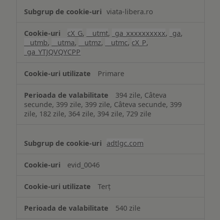
viata-libera.ro
cX_G
,
__utmt
,
_ga_xxxxxxxxxx
,
_ga
,
__utmb
,
__utma
,
__utmz
,
__utmc
,
cX_P
,
_ga_YTJQVQYCPP
Primare
394 zile, Câteva
secunde, 399 zile, 399 zile, Câteva secunde, 399
zile, 182 zile, 364 zile, 394 zile, 729 zile
adtlgc.com
evid_0046
Terț
540 zile