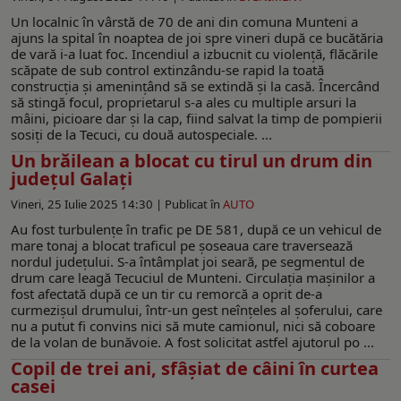
Un localnic în vârstă de 70 de ani din comuna Munteni a
ajuns la spital în noaptea de joi spre vineri după ce bucătăria
de vară i-a luat foc. Incendiul a izbucnit cu violență, flăcările
scăpate de sub control extinzându-se rapid la toată
construcția și amenințând să se extindă și la casă. Încercând
să stingă focul, proprietarul s-a ales cu multiple arsuri la
mâini, picioare dar și la cap, fiind salvat la timp de pompierii
sosiți de la Tecuci, cu două autospeciale. ...
Un brăilean a blocat cu tirul un drum din
județul Galați
Vineri, 25 Iulie 2025 14:30 |
Publicat în
AUTO
Au fost turbulențe în trafic pe DE 581, după ce un vehicul de
mare tonaj a blocat traficul pe șoseaua care traversează
nordul județului. S-a întâmplat joi seară, pe segmentul de
drum care leagă Tecuciul de Munteni. Circulația mașinilor a
fost afectată după ce un tir cu remorcă a oprit de-a
curmezișul drumului, într-un gest neînțeles al șoferului, care
nu a putut fi convins nici să mute camionul, nici să coboare
de la volan de bunăvoie. A fost solicitat astfel ajutorul po ...
Copil de trei ani, sfâșiat de câini în curtea
casei