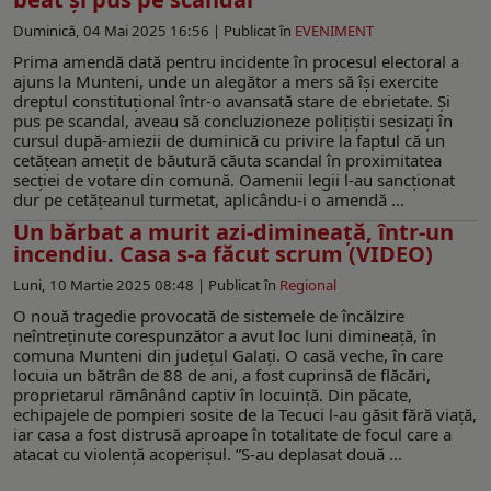
Duminică, 04 Mai 2025 16:56 |
Publicat în
EVENIMENT
Prima amendă dată pentru incidente în procesul electoral a
ajuns la Munteni, unde un alegător a mers să își exercite
dreptul constituțional într-o avansată stare de ebrietate. Și
pus pe scandal, aveau să concluzioneze polițiștii sesizați în
cursul după-amiezii de duminică cu privire la faptul că un
cetățean amețit de băutură căuta scandal în proximitatea
secției de votare din comună. Oamenii legii l-au sancționat
dur pe cetățeanul turmetat, aplicându-i o amendă ...
Un bărbat a murit azi-dimineață, într-un
incendiu. Casa s-a făcut scrum (VIDEO)
Luni, 10 Martie 2025 08:48 |
Publicat în
Regional
O nouă tragedie provocată de sistemele de încălzire
neîntreținute corespunzător a avut loc luni dimineață, în
comuna Munteni din județul Galați. O casă veche, în care
locuia un bătrân de 88 de ani, a fost cuprinsă de flăcări,
proprietarul rămânând captiv în locuință. Din păcate,
echipajele de pompieri sosite de la Tecuci l-au găsit fără viață,
iar casa a fost distrusă aproape în totalitate de focul care a
atacat cu violență acoperișul. ”S-au deplasat două ...