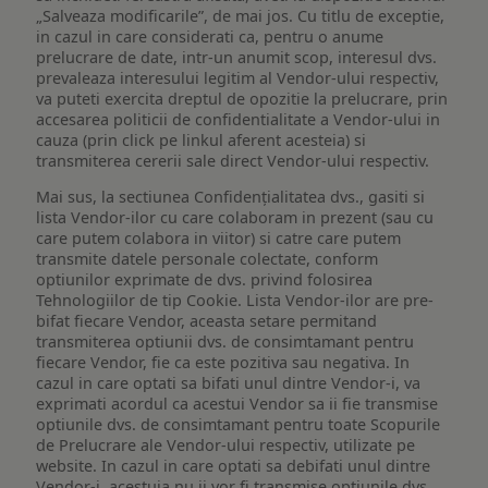
„Salveaza modificarile”, de mai jos. Cu titlu de exceptie,
in cazul in care considerati ca, pentru o anume
prelucrare de date, intr-un anumit scop, interesul dvs.
prevaleaza interesului legitim al Vendor-ului respectiv,
va puteti exercita dreptul de opozitie la prelucrare, prin
accesarea politicii de confidentialitate a Vendor-ului in
cauza (prin click pe linkul aferent acesteia) si
transmiterea cererii sale direct Vendor-ului respectiv.
Mai sus, la sectiunea Confidențialitatea dvs., gasiti si
lista Vendor-ilor cu care colaboram in prezent (sau cu
care putem colabora in viitor) si catre care putem
transmite datele personale colectate, conform
optiunilor exprimate de dvs. privind folosirea
Tehnologiilor de tip Cookie. Lista Vendor-ilor are pre-
bifat fiecare Vendor, aceasta setare permitand
transmiterea optiunii dvs. de consimtamant pentru
fiecare Vendor, fie ca este pozitiva sau negativa. In
cazul in care optati sa bifati unul dintre Vendor-i, va
exprimati acordul ca acestui Vendor sa ii fie transmise
optiunile dvs. de consimtamant pentru toate Scopurile
de Prelucrare ale Vendor-ului respectiv, utilizate pe
website. In cazul in care optati sa debifati unul dintre
Vendor-i, acestuia nu ii vor fi transmise optiunile dvs.