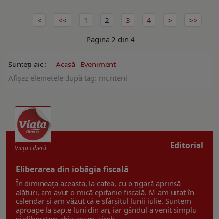
1
2
3
4
Pagina 2 din 4
Sunteți aici:
Acasă
Eveniment
Afişez elemetele după tag: munteni
Editorial
Viaţa Liberă
Eliberarea din iobăgia fiscală
În dimineața aceasta, la cafea, cu o țigară aprinsă
alături, am avut o mică epifanie fiscală. M-am uitat în
calendar și am văzut că e sfârșitul lunii iulie. Suntem
aproape la șapte luni din an, iar gândul a venit simplu
și eliberator: abia acum, simb ...