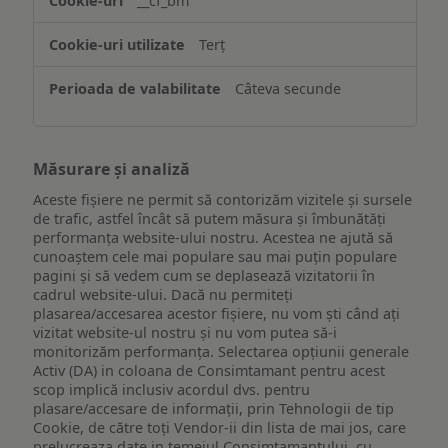
__cf_bm
ului
Terț
Câteva secunde
Măsurare și analiză
Aceste fișiere ne permit să contorizăm vizitele și sursele
de trafic, astfel încât să putem măsura și îmbunătăți
performanța website-ului nostru. Acestea ne ajută să
cunoaștem cele mai populare sau mai puțin populare
pagini și să vedem cum se deplasează vizitatorii în
cadrul website-ului. Dacă nu permiteți
plasarea/accesarea acestor fișiere, nu vom ști când ați
vizitat website-ul nostru și nu vom putea să-i
monitorizăm performanța. Selectarea opțiunii generale
Activ (DA) in coloana de Consimtamant pentru acest
scop implică inclusiv acordul dvs. pentru
plasare/accesare de informații, prin Tehnologii de tip
Cookie, de către toți Vendor-ii din lista de mai jos, care
prelucreaza date in temeiul Consimtamantului, cu