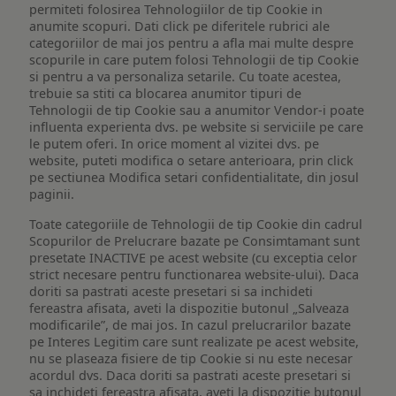
permiteti folosirea Tehnologiilor de tip Cookie in
anumite scopuri. Dati click pe diferitele rubrici ale
categoriilor de mai jos pentru a afla mai multe despre
scopurile in care putem folosi Tehnologii de tip Cookie
si pentru a va personaliza setarile. Cu toate acestea,
trebuie sa stiti ca blocarea anumitor tipuri de
Tehnologii de tip Cookie sau a anumitor Vendor-i poate
influenta experienta dvs. pe website si serviciile pe care
le putem oferi. In orice moment al vizitei dvs. pe
website, puteti modifica o setare anterioara, prin click
pe sectiunea Modifica setari confidentialitate, din josul
paginii.
Toate categoriile de Tehnologii de tip Cookie din cadrul
Scopurilor de Prelucrare bazate pe Consimtamant sunt
presetate INACTIVE pe acest website (cu exceptia celor
strict necesare pentru functionarea website-ului). Daca
doriti sa pastrati aceste presetari si sa inchideti
fereastra afisata, aveti la dispozitie butonul „Salveaza
modificarile”, de mai jos. In cazul prelucrarilor bazate
pe Interes Legitim care sunt realizate pe acest website,
nu se plaseaza fisiere de tip Cookie si nu este necesar
acordul dvs. Daca doriti sa pastrati aceste presetari si
sa inchideti fereastra afisata, aveti la dispozitie butonul