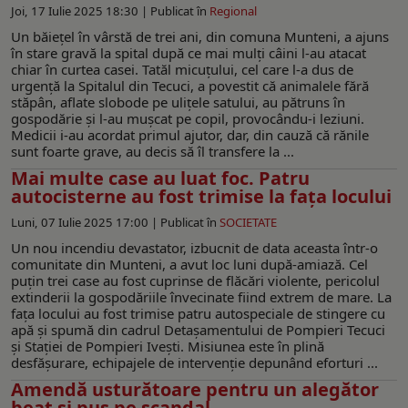
Joi, 17 Iulie 2025 18:30 |
Publicat în
Regional
Un băiețel în vârstă de trei ani, din comuna Munteni, a ajuns
în stare gravă la spital după ce mai mulți câini l-au atacat
chiar în curtea casei. Tatăl micuțului, cel care l-a dus de
urgență la Spitalul din Tecuci, a povestit că animalele fără
stăpân, aflate slobode pe ulițele satului, au pătruns în
gospodărie și l-au mușcat pe copil, provocându-i leziuni.
Medicii i-au acordat primul ajutor, dar, din cauză că rănile
sunt foarte grave, au decis să îl transfere la ...
Mai multe case au luat foc. Patru
autocisterne au fost trimise la fața locului
Luni, 07 Iulie 2025 17:00 |
Publicat în
SOCIETATE
Un nou incendiu devastator, izbucnit de data aceasta într-o
comunitate din Munteni, a avut loc luni după-amiază. Cel
puțin trei case au fost cuprinse de flăcări violente, pericolul
extinderii la gospodăriile învecinate fiind extrem de mare. La
fața locului au fost trimise patru autospeciale de stingere cu
apă și spumă din cadrul Detașamentului de Pompieri Tecuci
și Stației de Pompieri Ivești. Misiunea este în plină
desfășurare, echipajele de intervenție depunând eforturi ...
Amendă usturătoare pentru un alegător
beat și pus pe scandal