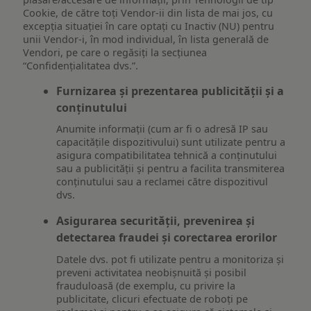
Cookie, de către toți Vendor-ii din lista de mai jos, cu
excepția situației în care optați cu Inactiv (NU) pentru
unii Vendor-i, în mod individual, în lista generală de
Vendori, pe care o regăsiți la secțiunea
“Confidențialitatea dvs.”.
Furnizarea și prezentarea publicității și a
conținutului
Anumite informații (cum ar fi o adresă IP sau
capacitățile dispozitivului) sunt utilizate pentru a
asigura compatibilitatea tehnică a conținutului
sau a publicității și pentru a facilita transmiterea
conținutului sau a reclamei către dispozitivul
dvs.
Asigurarea securității, prevenirea și
detectarea fraudei și corectarea erorilor
Datele dvs. pot fi utilizate pentru a monitoriza și
preveni activitatea neobișnuită și posibil
frauduloasă (de exemplu, cu privire la
publicitate, clicuri efectuate de roboți pe