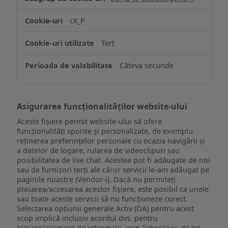
și/sau
accesarea
cX_P
informațiilor
de
Terț
pe
un
Câteva secunde
dispozitiv
Asigurarea funcționalităților website-ului
Aceste fișiere permit website-ului să ofere
funcționalități sporite și personalizate, de exemplu
reţinerea preferinţelor personale cu ocazia navigării și
a datelor de logare, rularea de videoclipuri sau
posibilitatea de live chat. Acestea pot fi adăugate de noi
sau de furnizori terți ale căror servicii le-am adăugat pe
paginile noastre (Vendor-i). Dacă nu permiteți
plasarea/accesarea acestor fișiere, este posibil ca unele
sau toate aceste servicii să nu funcționeze corect.
Selectarea opțiunii generale Activ (DA) pentru acest
scop implică inclusiv acordul dvs. pentru
plasare/accesare de informații, prin Tehnologii de tip