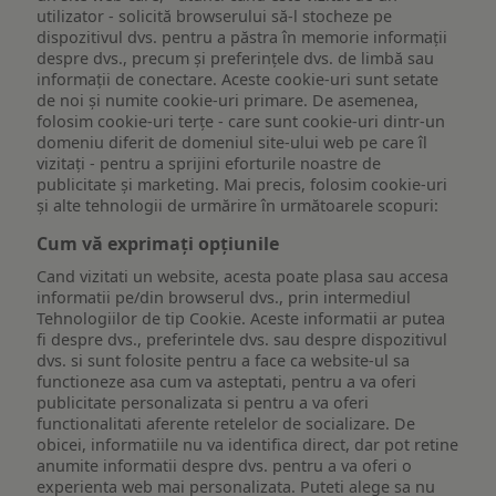
utilizator - solicită browserului să-l stocheze pe
dispozitivul dvs. pentru a păstra în memorie informații
despre dvs., precum și preferințele dvs. de limbă sau
informații de conectare. Aceste cookie-uri sunt setate
de noi și numite cookie-uri primare. De asemenea,
folosim cookie-uri terțe - care sunt cookie-uri dintr-un
domeniu diferit de domeniul site-ului web pe care îl
vizitați - pentru a sprijini eforturile noastre de
publicitate și marketing. Mai precis, folosim cookie-uri
și alte tehnologii de urmărire în următoarele scopuri:
Cum vă exprimați opțiunile
Cand vizitati un website, acesta poate plasa sau accesa
informatii pe/din browserul dvs., prin intermediul
Tehnologiilor de tip Cookie. Aceste informatii ar putea
fi despre dvs., preferintele dvs. sau despre dispozitivul
dvs. si sunt folosite pentru a face ca website-ul sa
functioneze asa cum va asteptati, pentru a va oferi
publicitate personalizata si pentru a va oferi
functionalitati aferente retelelor de socializare. De
obicei, informatiile nu va identifica direct, dar pot retine
anumite informatii despre dvs. pentru a va oferi o
experienta web mai personalizata. Puteti alege sa nu