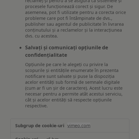
reclame) și pentru a se asigura că sistemele și
procesele funcționează corect și sigur. De
asemenea, pot fi utilizate pentru a corecta orice
probleme care pot fi întâmpinate de dvs.,
publisher sau agentul de publicitate în livrarea
conținutului și a reclamelor și la interacțiunea
dvs. cu acestea.
Salvați și comunicați opțiunile de
confidențialitate
Opțiunile pe care le alegeți cu privire la
scopurile și entitățile enumerate în prezenta
notificare sunt salvate și puse la dispoziția
acelor entități sub formă de semnale digitale
(cum ar fi un șir de caractere). Acest lucru este
necesar pentru a permite atât acestui serviciu,
cât și acelor entități să respecte opțiunile
respective.
Asigurarea
vimeo.com
funcționalităților
website-