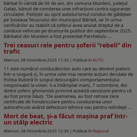
bărbat în vârstă de 56 de ani, din comuna Munteni, județul
Galați, bănuit de comiterea unei infracțiuni contra siguranței
circulației. Poliţiştii au oprit autoturismul condus de gălăţean
pe Șoseaua Tecuciului din municipiul Bârlad, iar în urma
verificărilor au stabilit că şoferul avea anulat dreptul de a
conduce vehicule pe drumurile publice din septembrie 2025.
Bărbatul din Munteni a fost prezentat Parchetulu ...
Trei ceasuri rele pentru șoferii ”rebeli” din
trafic
Miercuri, 08 Octombrie 2025 17:30 |
Publicat în
AUTO
11 este numărul conducătorilor auto care au devenit pietoni
într-o singură zi, în urma celei mai recente acțiuni derulate de
Poliția Rutieră în scopul descurajării comportamentului
iresponsabil la volan. S-a întâmplat marți, 7 octombrie, doi
dintre șoferii ghinioniști primind această sancțiune pentru că
au fost prinși băuți. ”De asemenea, au fost retrase zece
certificate de înmatriculare pentru conducerea unor
autovehicule având defecțiuni tehnice sau pentru neîndepl ...
Mort de beat, și-a făcut mașina praf într-
un stâlp electric
Miercuri, 08 Octombrie 2025 12:30 |
Publicat în
Regional