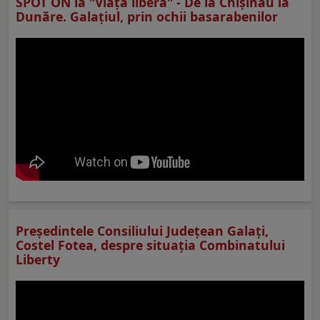
SPOT ON la "Viaţa liberă" - De la Chișinău la
Dunăre. Galațiul, prin ochii basarabenilor
Preşedintele Consiliului Judeţean Galaţi,
Costel Fotea, despre situaţia Combinatului
Liberty