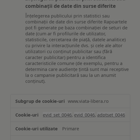
combinații de date din surse diferite
Înțelegerea publicului prin statistici sau
combinații de date din surse diferite Rapoartele
pot fi generate pe baza combinației de seturi de
date (cum ar fi profilurile de utilizator,
statisticile, cercetarea de piață, datele analitice)
cu privire la interacțiunile dvs. și cele ale altor
utilizatori cu conținut publicitar sau (fără
caracter publicitar) pentru a identifica
caracteristicile comune (de exemplu, pentru a
determina care audiențe țintă sunt mai receptive
la o campanie publicitară sau la un anumit
conținut).
Măsurare
www.viata-libera.ro
și
analiză
evid_set_0046
,
evid_0046
,
adptset_0046
Primare