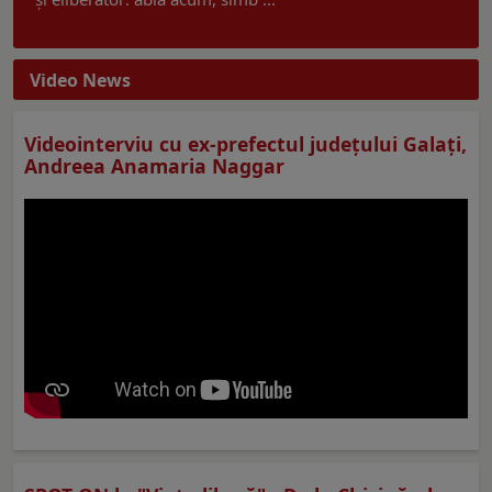
Video News
Videointerviu cu ex-prefectul judeţului Galaţi,
Andreea Anamaria Naggar