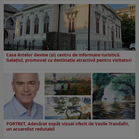
Casa Artelor devine (şi) centru de informare turistică.
Galaţiul, promovat ca destinaţie atractivă pentru vizitatori
PORTRET. Adevărat ospăț vizual oferit de Vasile Trandafir,
un acuarelist redutabil