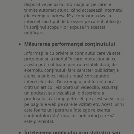
dispozitive pe baza informațiilor pe care le
trimite automat atunci când accesează internetul
(de exemplu, adresa IP a conexiunii dvs. la
internet sau tipul de browser pe care îl utilizați)
în sprijinul scopurilor expuse în această
notificare.
Măsurarea performanței conținutului
Informațiile cu privire la conținutul care vă este
prezentat și la modul în care interacționați cu
acesta pot fi utilizate pentru a stabili dacă, de
exemplu, conținutul (fără caracter publicitar) a
ajuns la publicul vizat și dacă corespunde
intereselor dvs. De exemplu, indiferent dacă
citiți un articol, vizionați un videoclip, ascultați
un podcast sau vizualizați o descriere a
produsului, cât timp petreceți pe acest serviciu și
pe paginile web pe care le vizitați etc. Acest lucru
este foarte util pentru a înțelege relevanța
conținutului (fără caracter publicitar) care vă
este prezentat.
Înțelegerea publicului prin statistici sau