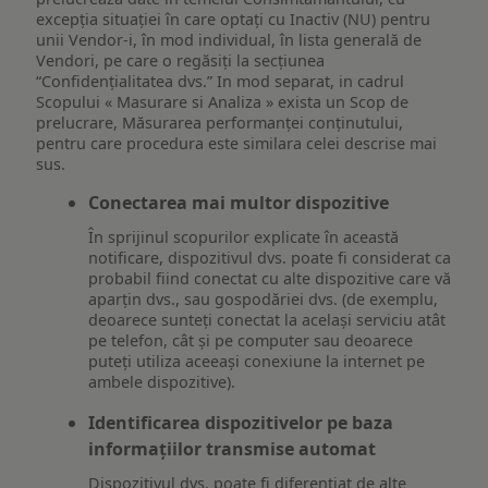
excepția situației în care optați cu Inactiv (NU) pentru
unii Vendor-i, în mod individual, în lista generală de
Vendori, pe care o regăsiți la secțiunea
“Confidențialitatea dvs.” In mod separat, in cadrul
Scopului « Masurare si Analiza » exista un Scop de
prelucrare, Măsurarea performanței conținutului,
pentru care procedura este similara celei descrise mai
sus.
Conectarea mai multor dispozitive
În sprijinul scopurilor explicate în această
notificare, dispozitivul dvs. poate fi considerat ca
probabil fiind conectat cu alte dispozitive care vă
aparțin dvs., sau gospodăriei dvs. (de exemplu,
deoarece sunteți conectat la același serviciu atât
pe telefon, cât și pe computer sau deoarece
puteți utiliza aceeași conexiune la internet pe
ambele dispozitive).
Identificarea dispozitivelor pe baza
informațiilor transmise automat
Dispozitivul dvs. poate fi diferențiat de alte