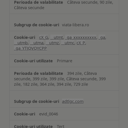
Câteva secunde, 90 zile,
Câteva secunde
viata-libera.ro
cX_G
,
__utmt
,
_ga_xxxxxxxxxx
,
_ga
,
__utmb
,
__utma
,
__utmz
,
__utmc
,
cX_P
,
_ga_YTJQVQYCPP
Primare
394 zile, Câteva
secunde, 399 zile, 399 zile, Câteva secunde, 399
zile, 182 zile, 364 zile, 394 zile, 729 zile
adtlgc.com
evid_0046
Terț