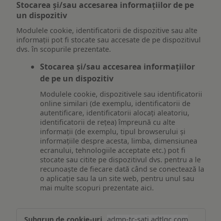
Stocarea și/sau accesarea informațiilor de pe
un dispozitiv
Modulele cookie, identificatorii de dispozitive sau alte
informații pot fi stocate sau accesate de pe dispozitivul
dvs. în scopurile prezentate.
Stocarea și/sau accesarea informațiilor
de pe un dispozitiv
Modulele cookie, dispozitivele sau identificatorii
online similari (de exemplu, identificatorii de
autentificare, identificatorii alocați aleatoriu,
identificatorii de rețea) împreună cu alte
informații (de exemplu, tipul browserului și
informațiile despre acesta, limba, dimensiunea
ecranului, tehnologiile acceptate etc.) pot fi
stocate sau citite pe dispozitivul dvs. pentru a le
recunoaște de fiecare dată când se conectează la
o aplicație sau la un site web, pentru unul sau
mai multe scopuri prezentate aici.
Stocarea
admp-tc-sati.adtlgc.com