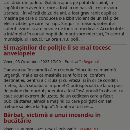
Un tânăr din județul Galați a ajuns pe patul de spital, la
capătul unei aventuri care a fost la un pas să-l coste viața.
Bărbatul, în vârstă de 28 de ani, a fost grav rănit după ce
mașina pe care o conducea s-a izbit violent de un stâlp de
electricitate, pe care l-a rupt. Singur în mașină, șoferul a
suferit leziuni și are nevoie de îngrijiri medicale. Accidentul s-
a întâmplat în cursul nopții de marți spre miercuri, în centrul
municipiului Tecuci. ”La ora 1,13, poli ...
Și mașinilor de poliție li se mai tocesc
anvelopele
Vineri, 03 Octombrie 2025 17:00 |
Publicat în
Regional
Dar asta nu înseamnă că nu trebuie înlocuite cu maximă
urgență, mai ales că mașinile sunt folosite, confom
destinației, pentru a circula și cu viteză, și în orice condiții
meteo, dacă situația o impune! O autospecială de la un post
de poliție din nordul județului a fost însă prinsă în ofsaid, cu
cauciucuri extrem de uzate, de un cetățean care a făcut
publică starea jalnică a mașinii cu care polițiștii din sat
trebuie să plece la ”luptă”. Situația a fost se ...
Bărbat, victimă a unui incendiu în
bucătărie
Vineri, 01 August 2025 17:40 |
Publicat în
EVENIMENT