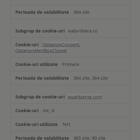
necesare
364 zile
viata-libera.ro
OptanonConsent
,
OptanonAlertBoxClosed
Primare
364 zile, 364 zile
quantserve.com
mc, d
Terț
365 zile, 90 zile