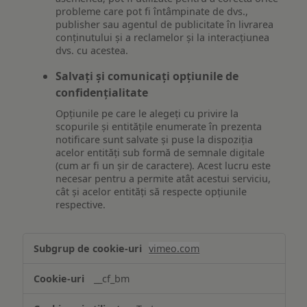
probleme care pot fi întâmpinate de dvs.,
publisher sau agentul de publicitate în livrarea
conținutului și a reclamelor și la interacțiunea
dvs. cu acestea.
Salvați și comunicați opțiunile de
confidențialitate
Opțiunile pe care le alegeți cu privire la
scopurile și entitățile enumerate în prezenta
notificare sunt salvate și puse la dispoziția
acelor entități sub formă de semnale digitale
(cum ar fi un șir de caractere). Acest lucru este
necesar pentru a permite atât acestui serviciu,
cât și acelor entități să respecte opțiunile
respective.
Asigurarea
vimeo.com
funcționalităților
website-
__cf_bm
ului