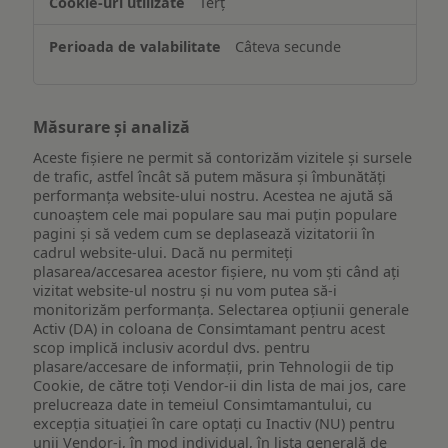
Terț
Câteva secunde
Măsurare și analiză
Aceste fișiere ne permit să contorizăm vizitele și sursele
de trafic, astfel încât să putem măsura și îmbunătăți
performanța website-ului nostru. Acestea ne ajută să
cunoaștem cele mai populare sau mai puțin populare
pagini și să vedem cum se deplasează vizitatorii în
cadrul website-ului. Dacă nu permiteți
plasarea/accesarea acestor fișiere, nu vom ști când ați
vizitat website-ul nostru și nu vom putea să-i
monitorizăm performanța. Selectarea opțiunii generale
Activ (DA) in coloana de Consimtamant pentru acest
scop implică inclusiv acordul dvs. pentru
plasare/accesare de informații, prin Tehnologii de tip
Cookie, de către toți Vendor-ii din lista de mai jos, care
prelucreaza date in temeiul Consimtamantului, cu
excepția situației în care optați cu Inactiv (NU) pentru
unii Vendor-i, în mod individual, în lista generală de