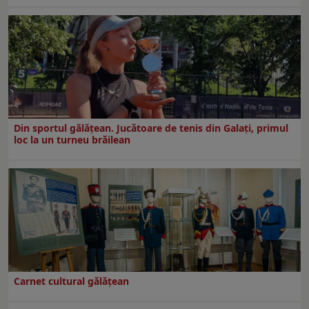
Din sportul gălățean. Jucătoare de tenis din Galați, primul
loc la un turneu brăilean
Carnet cultural gălăţean