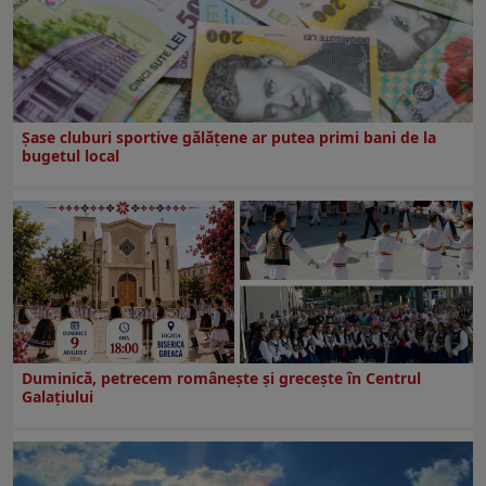
Şase cluburi sportive gălăţene ar putea primi bani de la
bugetul local
Duminică, petrecem româneşte şi greceşte în Centrul
Galaţiului