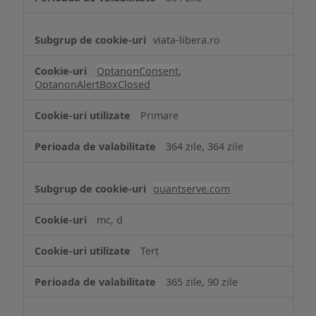
viata-libera.ro
OptanonConsent
,
OptanonAlertBoxClosed
Primare
364 zile, 364 zile
quantserve.com
mc, d
Terț
365 zile, 90 zile