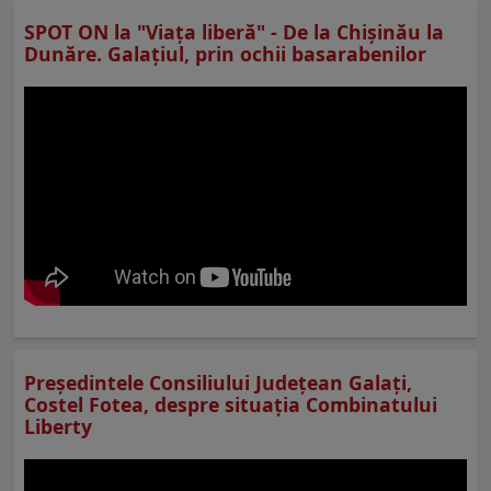
SPOT ON la "Viaţa liberă" - De la Chișinău la
Dunăre. Galațiul, prin ochii basarabenilor
Preşedintele Consiliului Judeţean Galaţi,
Costel Fotea, despre situaţia Combinatului
Liberty