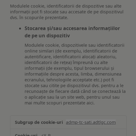
Modulele cookie, identificatorii de dispozitive sau alte
informații pot fi stocate sau accesate de pe dispozitivul
dvs. în scopurile prezentate.
Stocarea și/sau accesarea informațiilor
de pe un dispozitiv
Modulele cookie, dispozitivele sau identificatorii
online similari (de exemplu, identificatorii de
autentificare, identificatorii alocați aleatoriu,
identificatorii de rețea) împreună cu alte
informații (de exemplu, tipul browserului și
informațiile despre acesta, limba, dimensiunea
ecranului, tehnologiile acceptate etc.) pot fi
stocate sau citite pe dispozitivul dvs. pentru a le
recunoaște de fiecare dată când se conectează la
o aplicație sau la un site web, pentru unul sau
mai multe scopuri prezentate aici.
Stocarea
admp-tc-sati.adtlgc.com
și/sau
accesarea
cX_P