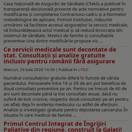
Casa Națională de Asigurări de Sănătate (CNAS) a publicat în
transparență decizională proiecte de acte normative pentru
modificarea și completarea Contractului-cadru și a Normelor
metodologice de aplicare. Potrivit instituției, măsurile
urmăresc să faciliteze accesul asiguraților la servicii medicale,
să îmbunătățească actul medical și să reducă birocrația din
sistemul de sănătate. Medicii de familie și consultațiile
preventive Una dintre modificările propuse viz ...
Ce servicii medicale sunt decontate de
stat. Consultații și analize gratuite
inclusiv pentru românii fără asigurare
Miercuri, 29 Iulie 2026 14:30 |
Publicat în
UTILE
Numărul consultațiilor gratuite diferă în funcție de vârsta
pacientului. Persoanele între 18 și 39 de ani pot beneficia de
două consultații preventive pe an. Pentru cei trecuți de 40 de
ani sunt decontate până la trei consultații anual, dacă nu
suferă de boli cronice, respectiv două consultații pe an pentru
cei aflați deja în evidența medicului cu astfel de afecțiuni.
Analize și investigații gratuite pentru depistarea cancerului În
situația în care medicul de familie ...
Primul Centrul Integrat de Îngrijiri
Paliative din regiune, construit la Galați!