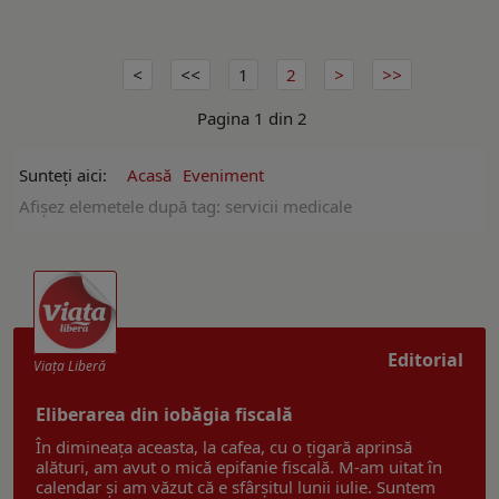
1
2
Pagina 1 din 2
Sunteți aici:
Acasă
Eveniment
Afişez elemetele după tag: servicii medicale
Editorial
Viaţa Liberă
Eliberarea din iobăgia fiscală
În dimineața aceasta, la cafea, cu o țigară aprinsă
alături, am avut o mică epifanie fiscală. M-am uitat în
calendar și am văzut că e sfârșitul lunii iulie. Suntem