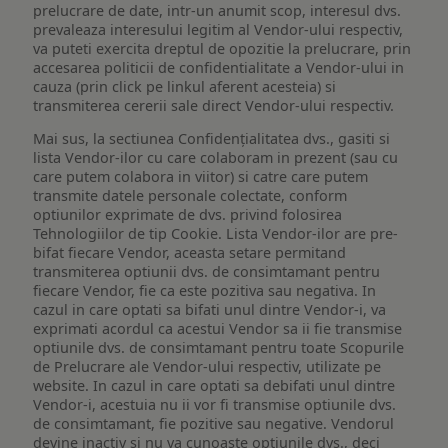
prelucrare de date, intr-un anumit scop, interesul dvs.
prevaleaza interesului legitim al Vendor-ului respectiv,
va puteti exercita dreptul de opozitie la prelucrare, prin
accesarea politicii de confidentialitate a Vendor-ului in
cauza (prin click pe linkul aferent acesteia) si
transmiterea cererii sale direct Vendor-ului respectiv.
Mai sus, la sectiunea Confidențialitatea dvs., gasiti si
lista Vendor-ilor cu care colaboram in prezent (sau cu
care putem colabora in viitor) si catre care putem
transmite datele personale colectate, conform
optiunilor exprimate de dvs. privind folosirea
Tehnologiilor de tip Cookie. Lista Vendor-ilor are pre-
bifat fiecare Vendor, aceasta setare permitand
transmiterea optiunii dvs. de consimtamant pentru
fiecare Vendor, fie ca este pozitiva sau negativa. In
cazul in care optati sa bifati unul dintre Vendor-i, va
exprimati acordul ca acestui Vendor sa ii fie transmise
optiunile dvs. de consimtamant pentru toate Scopurile
de Prelucrare ale Vendor-ului respectiv, utilizate pe
website. In cazul in care optati sa debifati unul dintre
Vendor-i, acestuia nu ii vor fi transmise optiunile dvs.
de consimtamant, fie pozitive sau negative. Vendorul
devine inactiv si nu va cunoaste optiunile dvs., deci