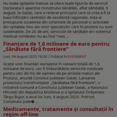
Nu toate spitalele trebuie să ofere toate tipurile de servicii!
Declarația îi aparține ministrului Sănătății, aflat sâmbătă, 9
august, la Galaţi, care a reiterat principiul care se vrea a fi la
baza înființării centrelor de excelență regionale. Asta ar
presupune scoaterea din schemele de personal și activitate
din spitalele mici ale unor specializări care în prezent nu sunt
sustenabile. De 20 de ani, serviciile de sănătate din sistemul
medical românesc nu au fost ”reaș ...
Finanțare de 1,6 milioane de euro pentru
„Sănătate fără frontiere”
Luni, 04 August 2025 18:30 |
Publicat în
EVENIMENT
Grație unei finanțări europene în valoare totală de 1,6
milioane de euro, vor fi îmbunătățite serviciile medicale
pentru zeci de mii de oameni de pe ambele maluri ale
Prutului, anunță Consiliul Județean Galați. Lansarea
proiectului transfrontalier „Sănătatea fără frontiere”, o
inițiativă comună a Consiliului Județean Galați, a Raionului
Hîncești din Republica Moldova și a Spitalului Orășenesc
Târgu Bujor, a avut loc luni, 4 august 2025. Potrivit
Consiliului Jude� ...
Medicamente, tratamente și consultații în
regim off-line