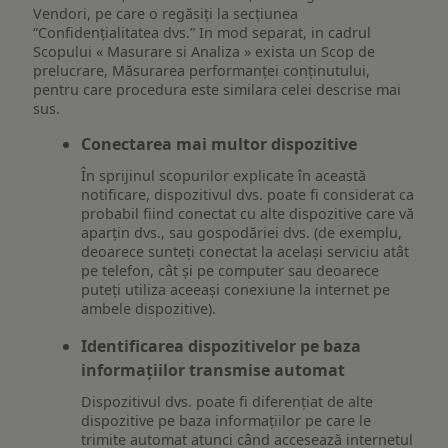
Vendori, pe care o regăsiți la secțiunea
“Confidențialitatea dvs.” In mod separat, in cadrul
Scopului « Masurare si Analiza » exista un Scop de
prelucrare, Măsurarea performanței conținutului,
pentru care procedura este similara celei descrise mai
sus.
Conectarea mai multor dispozitive
În sprijinul scopurilor explicate în această
notificare, dispozitivul dvs. poate fi considerat ca
probabil fiind conectat cu alte dispozitive care vă
aparțin dvs., sau gospodăriei dvs. (de exemplu,
deoarece sunteți conectat la același serviciu atât
pe telefon, cât și pe computer sau deoarece
puteți utiliza aceeași conexiune la internet pe
ambele dispozitive).
Identificarea dispozitivelor pe baza
informațiilor transmise automat
Dispozitivul dvs. poate fi diferențiat de alte
dispozitive pe baza informațiilor pe care le
trimite automat atunci când accesează internetul