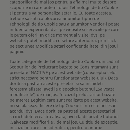
categoriilor de mai jos pentru a afla mai multe despre
scopurile in care putem folosi Tehnologii de tip Cookie
si pentru a va personaliza setarile. Cu toate acestea,
trebuie sa stiti ca blocarea anumitor tipuri de
Tehnologii de tip Cookie sau a anumitor Vendor-i poate
influenta experienta dvs. pe website si serviciile pe care
le putem oferi. In orice moment al vizitei dvs. pe
website, puteti modifica o setare anterioara, prin click
pe sectiunea Modifica setari confidentialitate, din josul
paginii.
Toate categoriile de Tehnologii de tip Cookie din cadrul
Scopurilor de Prelucrare bazate pe Consimtamant sunt
presetate INACTIVE pe acest website (cu exceptia celor
strict necesare pentru functionarea website-ului). Daca
doriti sa pastrati aceste presetari si sa inchideti
fereastra afisata, aveti la dispozitie butonul „Salveaza
modificarile”, de mai jos. In cazul prelucrarilor bazate
pe Interes Legitim care sunt realizate pe acest website,
nu se plaseaza fisiere de tip Cookie si nu este necesar
acordul dvs. Daca doriti sa pastrati aceste presetari si
sa inchideti fereastra afisata, aveti la dispozitie butonul
„Salveaza modificarile”, de mai jos. Cu titlu de exceptie,
in cazul in care considerati ca, pentru o anume