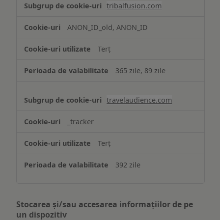
tribalfusion.com
ANON_ID_old, ANON_ID
Terț
365 zile, 89 zile
travelaudience.com
_tracker
Terț
392 zile
Stocarea și/sau accesarea informațiilor de pe
un dispozitiv