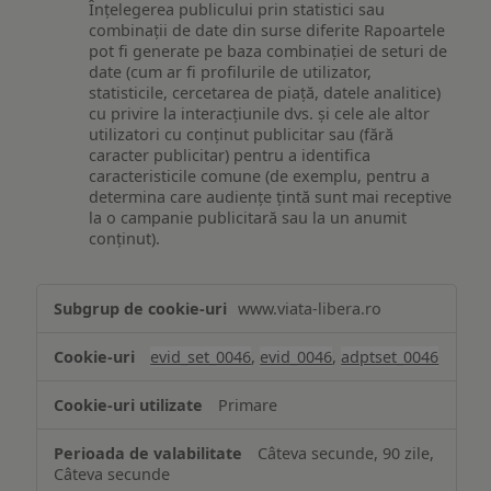
Înțelegerea publicului prin statistici sau
combinații de date din surse diferite Rapoartele
pot fi generate pe baza combinației de seturi de
date (cum ar fi profilurile de utilizator,
statisticile, cercetarea de piață, datele analitice)
cu privire la interacțiunile dvs. și cele ale altor
utilizatori cu conținut publicitar sau (fără
caracter publicitar) pentru a identifica
caracteristicile comune (de exemplu, pentru a
determina care audiențe țintă sunt mai receptive
la o campanie publicitară sau la un anumit
conținut).
Măsurare
www.viata-libera.ro
și
analiză
evid_set_0046
,
evid_0046
,
adptset_0046
Primare
Câteva secunde, 90 zile,
Câteva secunde