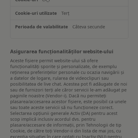
informațiilor
de
Terț
pe
un
Câteva secunde
dispozitiv
Asigurarea funcționalităților website-ului
Aceste fișiere permit website-ului să ofere
funcționalități sporite și personalizate, de exemplu
reţinerea preferinţelor personale cu ocazia navigării și
a datelor de logare, rularea de videoclipuri sau
posibilitatea de live chat. Acestea pot fi adăugate de noi
sau de furnizori terți ale căror servicii le-am adăugat pe
paginile noastre (Vendor-i). Dacă nu permiteți
plasarea/accesarea acestor fișiere, este posibil ca unele
sau toate aceste servicii să nu funcționeze corect.
Selectarea opțiunii generale Activ (DA) pentru acest
scop implică inclusiv acordul dvs. pentru
plasare/accesare de informații, prin Tehnologii de tip
Cookie, de către toți Vendor-ii din lista de mai jos, cu
excepția situației în care optați cu Inactiv (NU) pentru