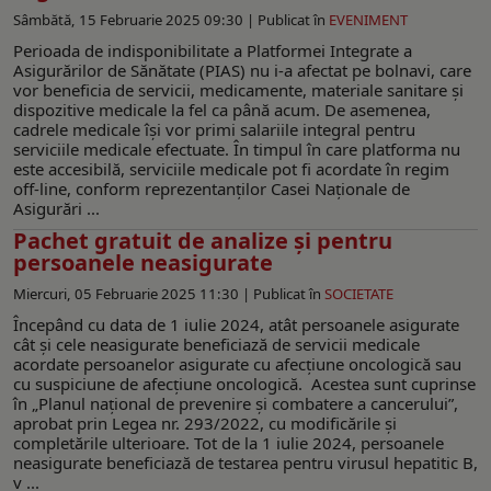
Sâmbătă, 15 Februarie 2025 09:30 |
Publicat în
EVENIMENT
Perioada de indisponibilitate a Platformei Integrate a
Asigurărilor de Sănătate (PIAS) nu i-a afectat pe bolnavi, care
vor beneficia de servicii, medicamente, materiale sanitare și
dispozitive medicale la fel ca până acum. De asemenea,
cadrele medicale își vor primi salariile integral pentru
serviciile medicale efectuate. În timpul în care platforma nu
este accesibilă, serviciile medicale pot fi acordate în regim
off-line, conform reprezentanților Casei Naționale de
Asigurări ...
Pachet gratuit de analize și pentru
persoanele neasigurate
Miercuri, 05 Februarie 2025 11:30 |
Publicat în
SOCIETATE
Începând cu data de 1 iulie 2024, atât persoanele asigurate
cât și cele neasigurate beneficiază de servicii medicale
acordate persoanelor asigurate cu afecțiune oncologică sau
cu suspiciune de afecțiune oncologică. Acestea sunt cuprinse
în „Planul național de prevenire și combatere a cancerului”,
aprobat prin Legea nr. 293/2022, cu modificările și
completările ulterioare. Tot de la 1 iulie 2024, persoanele
neasigurate beneficiază de testarea pentru virusul hepatitic B,
v ...