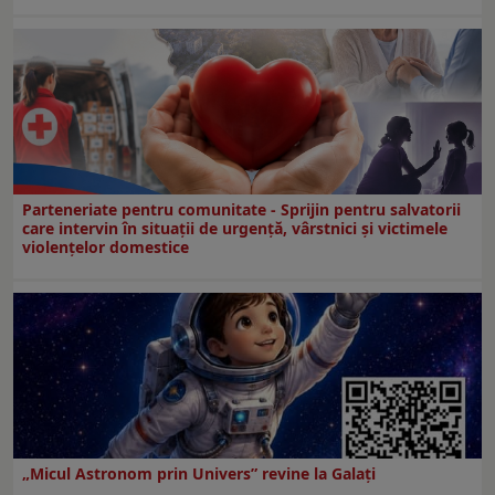
Parteneriate pentru comunitate - Sprijin pentru salvatorii
care intervin în situații de urgență, vârstnici și victimele
violențelor domestice
„Micul Astronom prin Univers” revine la Galați