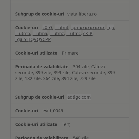
viata-libera.ro
cX_G
,
__utmt
,
_ga_xxxxxxxxxx
,
_ga
,
__utmb
,
__utma
,
__utmz
,
__utmc
,
cX_P
,
_ga_YTJQVQYCPP
Primare
394 zile, Câteva
secunde, 399 zile, 399 zile, Câteva secunde, 399
zile, 182 zile, 364 zile, 394 zile, 729 zile
adtlgc.com
evid_0046
Terț
540 zile