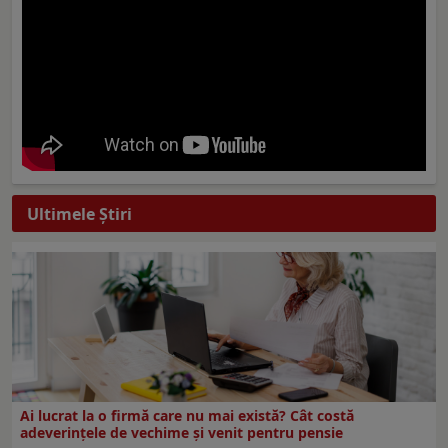
Ultimele Ştiri
Ai lucrat la o firmă care nu mai există? Cât costă
adeverințele de vechime și venit pentru pensie