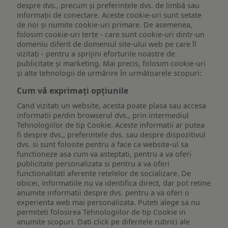
despre dvs., precum și preferințele dvs. de limbă sau
informații de conectare. Aceste cookie-uri sunt setate
de noi și numite cookie-uri primare. De asemenea,
folosim cookie-uri terțe - care sunt cookie-uri dintr-un
domeniu diferit de domeniul site-ului web pe care îl
vizitați - pentru a sprijini eforturile noastre de
publicitate și marketing. Mai precis, folosim cookie-uri
și alte tehnologii de urmărire în următoarele scopuri:
Cum vă exprimați opțiunile
Cand vizitati un website, acesta poate plasa sau accesa
informatii pe/din browserul dvs., prin intermediul
Tehnologiilor de tip Cookie. Aceste informatii ar putea
fi despre dvs., preferintele dvs. sau despre dispozitivul
dvs. si sunt folosite pentru a face ca website-ul sa
functioneze asa cum va asteptati, pentru a va oferi
publicitate personalizata si pentru a va oferi
functionalitati aferente retelelor de socializare. De
obicei, informatiile nu va identifica direct, dar pot retine
anumite informatii despre dvs. pentru a va oferi o
experienta web mai personalizata. Puteti alege sa nu
permiteti folosirea Tehnologiilor de tip Cookie in
anumite scopuri. Dati click pe diferitele rubrici ale