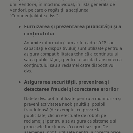
unii Vendor-i, în mod individual, în lista generală de
Vendori, pe care o regăsiți la secțiunea
“Confidențialitatea dvs.”.
Furnizarea și prezentarea publicității și a
conținutului
Anumite informații (cum ar fi o adresă IP sau
capacitățile dispozitivului) sunt utilizate pentru a
asigura compatibilitatea tehnică a conținutului
sau a publicității și pentru a facilita transmiterea
conținutului sau a reclamei către dispozitivul
dvs.
Asigurarea securității, prevenirea și
detectarea fraudei și corectarea erorilor
Datele dvs. pot fi utilizate pentru a monitoriza și
preveni activitatea neobișnuită și posibil
frauduloasă (de exemplu, cu privire la
publicitate, clicuri efectuate de roboți pe
reclame) și pentru a se asigura că sistemele și
procesele funcționează corect și sigur. De
asemenea, pot fi utilizate pentru a corecta orice