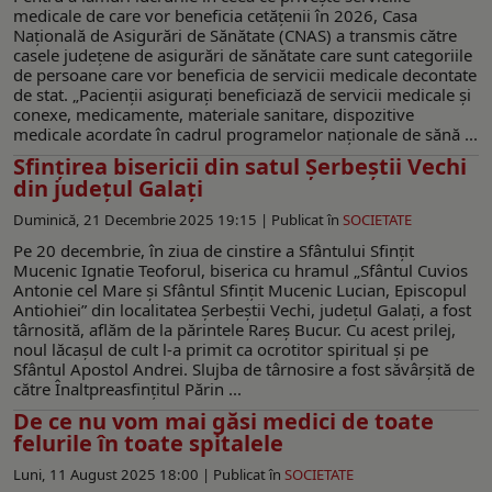
medicale de care vor beneficia cetățenii în 2026, Casa
Națională de Asigurări de Sănătate (CNAS) a transmis către
casele județene de asigurări de sănătate care sunt categoriile
de persoane care vor beneficia de servicii medicale decontate
de stat. „Pacienții asigurați beneficiază de servicii medicale și
conexe, medicamente, materiale sanitare, dispozitive
medicale acordate în cadrul programelor naționale de sănă ...
Sfinţirea bisericii din satul Şerbeştii Vechi
din judeţul Galaţi
Duminică, 21 Decembrie 2025 19:15 |
Publicat în
SOCIETATE
Pe 20 decembrie, în ziua de cinstire a Sfântului Sfinţit
Mucenic Ignatie Teoforul, biserica cu hramul „Sfântul Cuvios
Antonie cel Mare şi Sfântul Sfințit Mucenic Lucian, Episcopul
Antiohiei” din localitatea Şerbeştii Vechi, judeţul Galaţi, a fost
târnosită, aflăm de la părintele Rareş Bucur. Cu acest prilej,
noul lăcaşul de cult l-a primit ca ocrotitor spiritual şi pe
Sfântul Apostol Andrei. Slujba de târnosire a fost săvârşită de
către Înaltpreasfinţitul Părin ...
De ce nu vom mai găsi medici de toate
felurile în toate spitalele
Luni, 11 August 2025 18:00 |
Publicat în
SOCIETATE