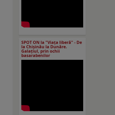
SPOT ON la "Viaţa liberă" - De
la Chișinău la Dunăre.
Galațiul, prin ochii
basarabenilor