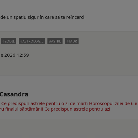
de un spațiu sigur în care să te reîncarci.
ZODIE
ASTROLOGIE
ASTRE
TAUR
ie 2026 12:59
- Casandra
e
Ce predispun astrele pentru o zi de marţi
Horoscopul zilei de 6 iu
ru finalul săptămânii
Ce predispun astrele pentru azi