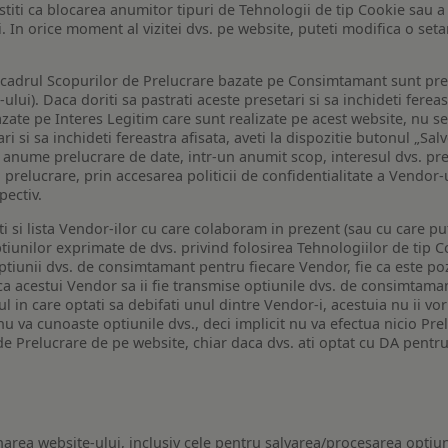
a stiti ca blocarea anumitor tipuri de Tehnologii de tip Cookie sau
i. In orice moment al vizitei dvs. pe website, puteti modifica o set
n cadrul Scopurilor de Prelucrare bazate pe Consimtamant sunt pre
lui). Daca doriti sa pastrati aceste presetari si sa inchideti fereas
bazate pe Interes Legitim care sunt realizate pe acest website, nu s
i si sa inchideti fereastra afisata, aveti la dispozitie butonul „Sal
o anume prelucrare de date, intr-un anumit scop, interesul dvs. pre
a prelucrare, prin accesarea politicii de confidentialitate a Vendor-u
pectiv.
iti si lista Vendor-ilor cu care colaboram in prezent (sau cu care p
iunilor exprimate de dvs. privind folosirea Tehnologiilor de tip Co
iunii dvs. de consimtamant pentru fiecare Vendor, fie ca este pozit
 ca acestui Vendor sa ii fie transmise optiunile dvs. de consimtama
ul in care optati sa debifati unul dintre Vendor-i, acestuia nu ii v
nu va cunoaste optiunile dvs., deci implicit nu va efectua nicio Pre
e Prelucrare de pe website, chiar daca dvs. ati optat cu DA pentru
narea website-ului, inclusiv cele pentru salvarea/procesarea optiun