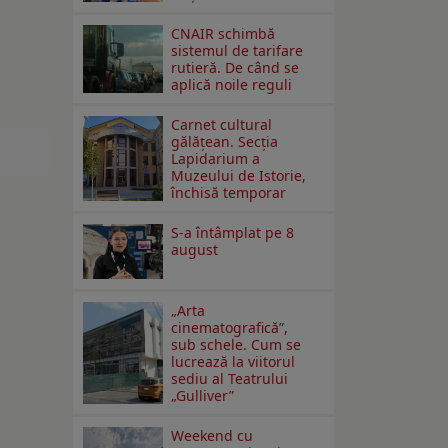
CNAIR schimbă
sistemul de tarifare
rutieră. De când se
aplică noile reguli
Carnet cultural
gălăţean. Secţia
Lapidarium a
Muzeului de Istorie,
închisă temporar
S-a întâmplat pe 8
august
„Arta
cinematografică”,
sub schele. Cum se
lucrează la viitorul
sediu al Teatrului
„Gulliver”
Weekend cu