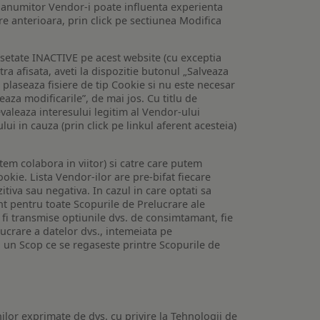
 a anumitor Vendor-i poate influenta experienta
are anterioara, prin click pe sectiunea Modifica
setate INACTIVE pe acest website (cu exceptia
tra afisata, aveti la dispozitie butonul „Salveaza
e plaseaza fisiere de tip Cookie si nu este necesar
veaza modificarile”, de mai jos. Cu titlu de
valeaza interesului legitim al Vendor-ului
lui in cauza (prin click pe linkul aferent acesteia)
utem colabora in viitor) si catre care putem
okie. Lista Vendor-ilor are pre-bifat fiecare
iva sau negativa. In cazul in care optati sa
nt pentru toate Scopurile de Prelucrare ale
or fi transmise optiunile dvs. de consimtamant, fie
lucrare a datelor dvs., intemeiata pe
 un Scop ce se regaseste printre Scopurile de
ilor exprimate de dvs. cu privire la Tehnologii de