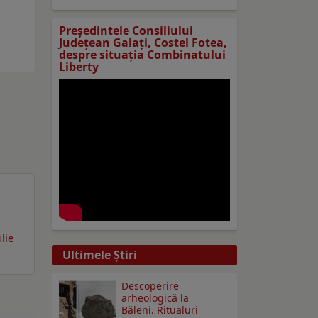
Preşedintele Consiliului
Judeţean Galaţi, Costel Fotea,
despre situaţia Combinatului
Liberty
lie
Ultimele Ştiri
Descoperire
arheologică la
Băleni. Ritualuri