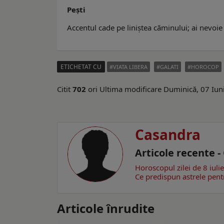
Pești
Accentul cade pe liniștea căminului; ai nevoie 
ETICHETAT CU
VIATA LIBERA
GALATI
HOROCOP
Citit
702
ori
Ultima modificare Duminică, 07 Iun
Casandra
Articole recente 
Horoscopul zilei de 8 iuli
Ce predispun astrele pent
Articole înrudite