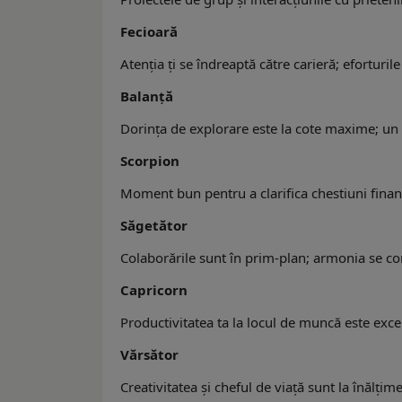
Fecioară
Atenția ţi se îndreaptă către carieră; eforturil
Balanță
Dorința de explorare este la cote maxime; un 
Scorpion
Moment bun pentru a clarifica chestiuni finan
Săgetător
Colaborările sunt în prim-plan; armonia se co
Capricorn
Productivitatea ta la locul de muncă este excele
Vărsător
Creativitatea și cheful de viață sunt la înălțim