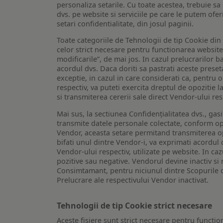
personaliza setarile. Cu toate acestea, trebuie s
dvs. pe website si serviciile pe care le putem ofer
setari confidentialitate, din josul paginii.
Toate categoriile de Tehnologii de tip Cookie di
celor strict necesare pentru functionarea website-u
modificarile”, de mai jos. In cazul prelucrarilor 
acordul dvs. Daca doriti sa pastrati aceste presetar
exceptie, in cazul in care considerati ca, pentru 
respectiv, va puteti exercita dreptul de opozitie l
si transmiterea cererii sale direct Vendor-ului res
Mai sus, la sectiunea Confidențialitatea dvs., gas
transmite datele personale colectate, conform opt
Vendor, aceasta setare permitand transmiterea opt
bifati unul dintre Vendor-i, va exprimati acordul
Vendor-ului respectiv, utilizate pe website. In caz
pozitive sau negative. Vendorul devine inactiv si 
Consimtamant, pentru niciunul dintre Scopurile d
Prelucrare ale respectivului Vendor inactivat.
Tehnologii de tip Cookie strict necesare
Aceste fisiere sunt strict necesare pentru functio