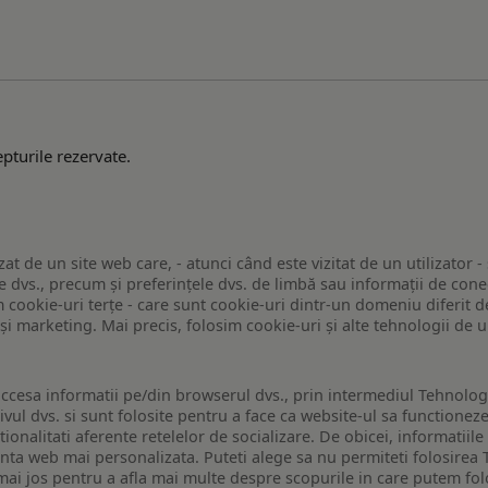
pturile rezervate.
zat de un site web care, - atunci când este vizitat de un utilizator -
 dvs., precum și preferințele dvs. de limbă sau informații de conec
ookie-uri terțe - care sunt cookie-uri dintr-un domeniu diferit de 
e și marketing. Mai precis, folosim cookie-uri și alte tehnologii de
ccesa informatii pe/din browserul dvs., prin intermediul Tehnologii
ivul dvs. si sunt folosite pentru a face ca website-ul sa functionez
tionalitati aferente retelelor de socializare. De obicei, informatiile
enta web mai personalizata. Puteti alege sa nu permiteti folosirea 
de mai jos pentru a afla mai multe despre scopurile in care putem fo