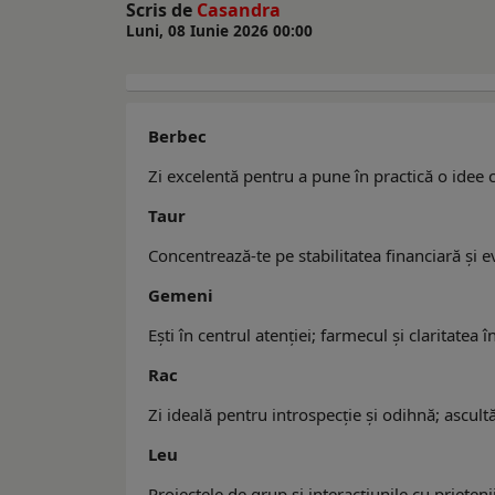
Scris de
Casandra
Luni, 08 Iunie 2026 00:00
Berbec
Zi excelentă pentru a pune în practică o idee c
Taur
Concentrează-te pe stabilitatea financiară și ev
Gemeni
Ești în centrul atenției; farmecul și claritatea
Rac
Zi ideală pentru introspecție și odihnă; ascultă-
Leu
Proiectele de grup și interacțiunile cu prieteni