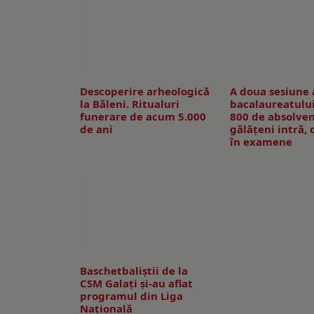
Descoperire arheologică
A doua sesiune 
la Băleni. Ritualuri
bacalaureatului
funerare de acum 5.000
800 de absolven
de ani
gălăţeni intră, 
în examene
Baschetbaliștii de la
CSM Galați și-au aflat
programul din Liga
Națională