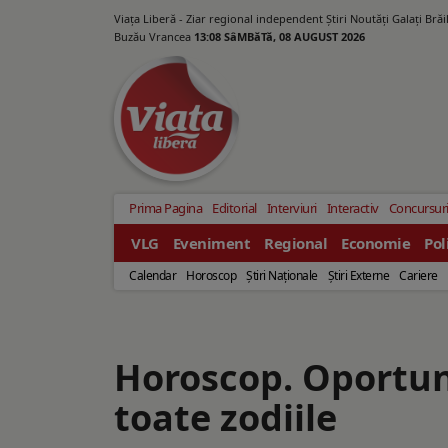
Viața Liberă - Ziar regional independent Știri Noutăți Galaţi Bră
Buzău Vrancea
13:08 SâMBăTă, 08 AUGUST 2026
Prima Pagina
Editorial
Interviuri
Interactiv
Concursur
VLG
Eveniment
Regional
Economie
Pol
Calendar
Horoscop
Ştiri Naţionale
Ştiri Externe
Cariere
Horoscop. Oportuni
toate zodiile