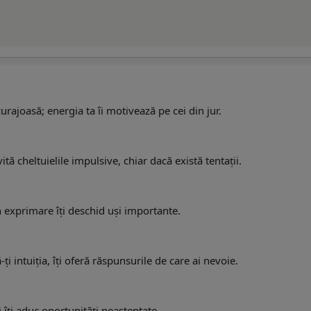
urajoasă; energia ta îi motivează pe cei din jur.
ită cheltuielile impulsive, chiar dacă există tentații.
 în exprimare îți deschid uși importante.
ți intuiția, îți oferă răspunsurile de care ai nevoie.
i îți aduc oportunități neașteptate.