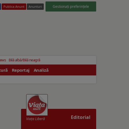
Gestionați preferințele
Publica Anunt
Anunturi
News
Bilă albă/Bilă neagră
tură
Reportaj
Analiză
Editorial
Viaţa Liberă