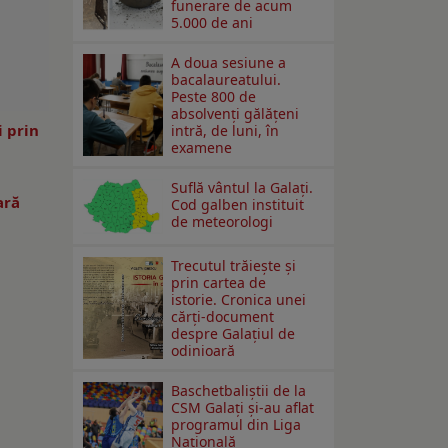
funerare de acum
5.000 de ani
A doua sesiune a
bacalaureatului.
Peste 800 de
absolvenţi gălăţeni
i prin
intră, de luni, în
examene
-
Suflă vântul la Galaţi.
ară
Cod galben instituit
de meteorologi
Trecutul trăiește și
prin cartea de
istorie. Cronica unei
cărți-document
despre Galațiul de
odinioară
Baschetbaliștii de la
CSM Galați și-au aflat
programul din Liga
Națională