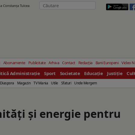
ila Constanţa Tulcea
i
Abonamente
Publicitate
Arhiva
Contact
Redacția
Bani Europeni
Video 
itică Administrație
Sport
Societate
Educație
Justiție
Cul
Diaspora
Magazin
TV Mania
Utile
Sfaturi
Unde Mergem
tăți și energie pentru