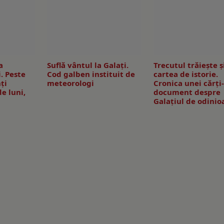
a
Suflă vântul la Galaţi.
Trecutul trăiește ș
. Peste
Cod galben instituit de
cartea de istorie.
ţi
meteorologi
Cronica unei cărți
de luni,
document despre
Galațiul de odinio