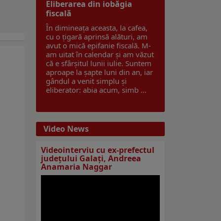
Eliberarea din iobăgia
fiscală
În dimineața aceasta, la cafea,
cu o țigară aprinsă alături, am
avut o mică epifanie fiscală. M-
am uitat în calendar și am văzut
că e sfârșitul lunii iulie. Suntem
aproape la șapte luni din an, iar
gândul a venit simplu și
eliberator: abia acum, simb ...
Video News
Videointerviu cu ex-prefectul
judeţului Galaţi, Andreea
Anamaria Naggar