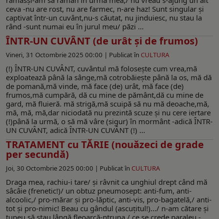
ceva -nu are rost, nu are farmec, n-are haz! Sunt singular şi
captivat într-un cuvânt,nu-s căutat, nu jinduiesc, nu stau la
rând -sunt numai eu în jurul meu/ păzi ...
ÎNTR-UN CUVÂNT (de urât şi de frumos)
Vineri, 31 Octombrie 2025 00:00 |
Publicat în
CULTURA
(!) ÎNTR-UN CUVÂNT, cuvântul mă foloseşte cum vrea,mă
exploatează până la sânge,mă cotrobăieşte până la os, mă dă
de pomană,mă vinde, mă face (de) urât, mă face (de)
frumos,mă cumpără, dă cu mine de pământ,dă cu mine de
gard, mă fluieră. mă strigă,mă scuipă să nu mă deoache,mă,
mă, mă, mă,dar niciodată nu prezintă scuze și nu cere iertare
(!)până la urmă, o să mă vâre (sigur) în mormânt -adică ÎNTR-
UN CUVÂNT, adică ÎNTR-UN CUVÂNT (!) ...
TRATAMENT cu TĂRIE (nouăzeci de grade
per secundă)
Joi, 30 Octombrie 2025 00:00 |
Publicat în
CULTURA
Draga mea, rachiu-i tare/ şi râvnit ca unghiul drept când mă
sâcâie (frenetic!)/ un obtuz pneumosept: anti-fum, anti-
alcoolic,/ pro-mărar şi pro-lăptic, anti-vis, pro-bagatelă,/ anti-
tot şi pro-nimic! Beau cu gândul (ascuţitul!).../ n-am cătare şi
tupeu să stau lângă fleoarcă-ntruna,/ ce se crede paraleu -