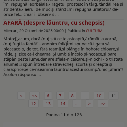
îmi repugnă leorbăiala,/ răgetul prostesc în târg, tândălirea şi
stridenţa,/ aerul de muc şi sfârc! Îmi repugnă urlătorul/ de-
orice fel... chiar îi observ s ...
AFARĂ (despre lăuntru, cu schepsis)
Miercuri, 29 Octombrie 2025 00:00 |
Publicat în
CULTURA
Moto:[„acum, dacă (nu) ştii ce te aşteaptă,/ rămâi la vorbă,
(nu) fugi la faptă!” - anonim folk]Îmi spune că-i gata să
pleceacolo, de tot, fără teamă,şi plânge în hohote chioare,şi
râde, şi zice că-l cheamă! Şi umblă încolo şi-ncoace,şi pare
stăpân peste lume,dar are sfială-n călcare,şi-n ochi - o tristeţe
anume! Îi spun întrebare străvecheşi scurtă şi dreaptă şi
clară:pricepe ce-nseamnă lăuntrulacestui scump/unic „afară”?
Acolo-i răspunsu ...
6
7
8
...
10
11
12
13
14
...
Pagina 11 din 126