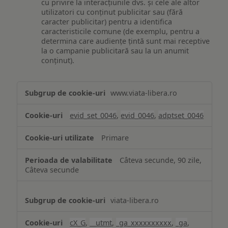
cu privire la interacțiunile dvs. și cele ale altor
utilizatori cu conținut publicitar sau (fără
caracter publicitar) pentru a identifica
caracteristicile comune (de exemplu, pentru a
determina care audiențe țintă sunt mai receptive
la o campanie publicitară sau la un anumit
conținut).
Măsurare
www.viata-libera.ro
și
analiză
evid_set_0046
,
evid_0046
,
adptset_0046
Primare
Câteva secunde, 90 zile,
Câteva secunde
viata-libera.ro
cX_G
,
__utmt
,
_ga_xxxxxxxxxx
,
_ga
,