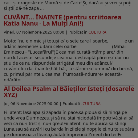
cai...şi dragoste de Mamă şi de Carte!Şi, dacă ai şi vrei şi poţi
şi ştii,dă-ne zăpa ...
CUVÂNT... ÎNAINTE (pentru scriitoarea
Katia Nanu - La Mulți Ani!)
Vineri, 07 Noiembrie 2025 00:00 |
Publicat în
CULTURA
Moto: ”nu e nimic și totuși e/ o sete care-l soarbe, e un
adânc asemene/ uitării celei oarbe! (Mihai
Eminescu - "Luceafărul")E cea mai curată-ntâmplare/ din
nordul acestei secunde,e cea mai deşteaptă părere,/ dar nu
ştiu de ce nu răspundela strigătul meu din adâncul/
cuvântului dat înainte,hăt-hăt, la stârnirea luminii/ din beznă,
cu primul părinte!E cea mai frumoasă-ndurare/ această-
ndărătni ...
Al Doilea Psalm al Băieţilor Isteţi (dosarele
XYZ)
Joi, 06 Noiembrie 2025 00:00 |
Publicat în
CULTURA
Fii atent: lasă apa şi zăpada în pace,să plouă şi să ningă pe
unde vrea Dumnezeu,şi să nu stai niciodată împotrivă,şi-ai să
vezi că nu-i trist şi nu-i greu!Fii atent: nu te apuca să stingi
Luna,sau să azvârli cu barda în zilele şi nopţile ei,nu te supăra
pe domnişoara Ileana,căutaţi împreună Zmeul din tei!Fii