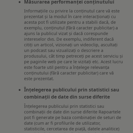
Măsurarea performanței conținutului
Informațiile cu privire la conținutul care vă este
prezentat și la modul în care interacționați cu
acesta pot fi utilizate pentru a stabili dacă, de
exemplu, conținutul (fără caracter publicitar) a
ajuns la publicul vizat și dacă corespunde
intereselor dvs. De exemplu, indiferent dacă
citiți un articol, vizionați un videoclip, ascultați
un podcast sau vizualizați o descriere a
produsului, cât timp petreceți pe acest serviciu și
pe paginile web pe care le vizitați etc. Acest lucru
este foarte util pentru a înțelege relevanța
conținutului (fără caracter publicitar) care vă
este prezentat.
Înțelegerea publicului prin statistici sau
combinații de date din surse diferite
Înțelegerea publicului prin statistici sau
combinații de date din surse diferite Rapoartele
pot fi generate pe baza combinației de seturi de
date (cum ar fi profilurile de utilizator,
statisticile, cercetarea de piață, datele analitice)