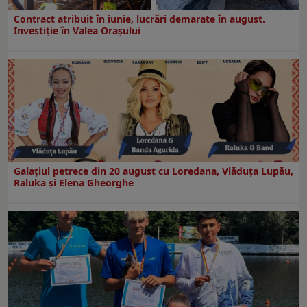
Contract atribuit în iunie, lucrări demarate în august.
Investiţie în Valea Oraşului
Galaţiul petrece din 20 august cu Loredana, Vlăduța Lupău,
Raluka și Elena Gheorghe