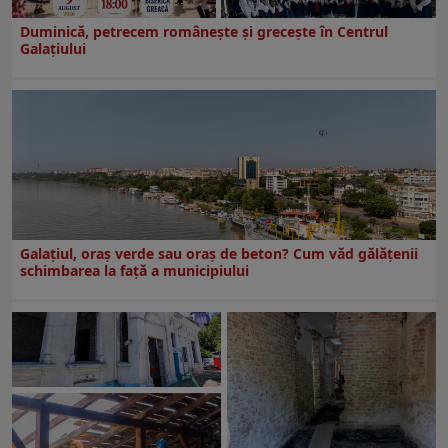
Duminică, petrecem româneşte şi greceşte în Centrul
Galaţiului
Galațiul, oraș verde sau oraș de beton? Cum văd gălățenii
schimbarea la față a municipiului