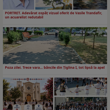
PORTRET. Adevărat ospăț vizual oferit de Vasile Trandafir,
un acuarelist redutabil
Poza zilei. Trece vara… băncile din Ţiglina I, tot lipsă la apel