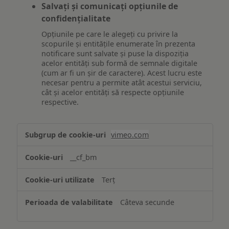
Salvați și comunicați opțiunile de
confidențialitate
Opțiunile pe care le alegeți cu privire la
scopurile și entitățile enumerate în prezenta
notificare sunt salvate și puse la dispoziția
acelor entități sub formă de semnale digitale
(cum ar fi un șir de caractere). Acest lucru este
necesar pentru a permite atât acestui serviciu,
cât și acelor entități să respecte opțiunile
respective.
Asigurarea
vimeo.com
funcționalităților
website-
__cf_bm
ului
Terț
Câteva secunde