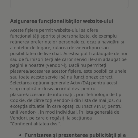
Asigurarea funcționalităților website-ului
Aceste fișiere permit website-ului să ofere
funcționalități sporite și personalizate, de exemplu
reţinerea preferinţelor personale cu ocazia navigării și
a datelor de logare, rularea de videoclipuri sau
posibilitatea de live chat. Acestea pot fi adăugate de noi
sau de furnizori terți ale căror servicii le-am adăugat pe
paginile noastre (Vendor-i). Dacă nu permiteți
plasarea/accesarea acestor fișiere, este posibil ca unele
sau toate aceste servicii să nu funcționeze corect.
Selectarea opțiunii generale Activ (DA) pentru acest
scop implică inclusiv acordul dvs. pentru
plasare/accesare de informații, prin Tehnologii de tip
Cookie, de către toți Vendor-ii din lista de mai jos, cu
excepția situației în care optați cu Inactiv (NU) pentru
unii Vendor-i, în mod individual, în lista generală de
Vendori, pe care o regăsiți la secțiunea
“Confidențialitatea dvs.”.
Furnizarea și prezentarea publicității și a