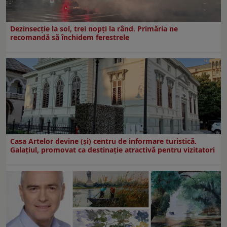
Dezinsecţie la sol, trei nopţi la rând. Primăria ne
recomandă să închidem ferestrele
Casa Artelor devine (şi) centru de informare turistică.
Galaţiul, promovat ca destinaţie atractivă pentru vizitatori