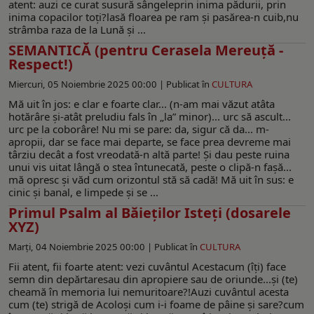
atent: auzi ce curat susură sângeleprin inima pădurii, prin
inima copacilor toţi?lasă floarea pe ram şi pasărea-n cuib,nu
strâmba raza de la Lună şi ...
SEMANTICĂ (pentru Cerasela Mereuță -
Respect!)
Miercuri, 05 Noiembrie 2025 00:00 |
Publicat în
CULTURA
Mă uit în jos: e clar e foarte clar... (n-am mai văzut atâta
hotărâre şi-atât preludiu fals în „la” minor)... urc să ascult...
urc pe la coborâre! Nu mi se pare: da, sigur că da... m-
apropii, dar se face mai departe, se face prea devreme mai
târziu decât a fost vreodată-n altă parte! Şi dau peste ruina
unui vis uitat lângă o stea întunecată, peste o clipă-n faşă...
mă opresc şi văd cum orizontul stă să cadă! Mă uit în sus: e
cinic şi banal, e limpede şi se ...
Primul Psalm al Băieţilor Isteţi (dosarele
XYZ)
Marți, 04 Noiembrie 2025 00:00 |
Publicat în
CULTURA
Fii atent, fii foarte atent: vezi cuvântul Acestacum (îţi) face
semn din depărtaresau din apropiere sau de oriunde...şi (te)
cheamă în memoria lui nemuritoare?!Auzi cuvântul acesta
cum (te) strigă de Acoloşi cum i-i foame de pâine şi sare?cum