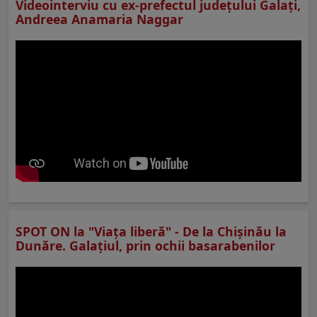
Videointerviu cu ex-prefectul judeţului Galaţi,
Andreea Anamaria Naggar
SPOT ON la "Viaţa liberă" - De la Chișinău la
Dunăre. Galațiul, prin ochii basarabenilor