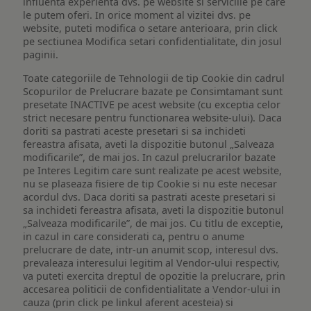
influenta experienta dvs. pe website si serviciile pe care
le putem oferi. In orice moment al vizitei dvs. pe
website, puteti modifica o setare anterioara, prin click
pe sectiunea Modifica setari confidentialitate, din josul
paginii.
Toate categoriile de Tehnologii de tip Cookie din cadrul
Scopurilor de Prelucrare bazate pe Consimtamant sunt
presetate INACTIVE pe acest website (cu exceptia celor
strict necesare pentru functionarea website-ului). Daca
doriti sa pastrati aceste presetari si sa inchideti
fereastra afisata, aveti la dispozitie butonul „Salveaza
modificarile”, de mai jos. In cazul prelucrarilor bazate
pe Interes Legitim care sunt realizate pe acest website,
nu se plaseaza fisiere de tip Cookie si nu este necesar
acordul dvs. Daca doriti sa pastrati aceste presetari si
sa inchideti fereastra afisata, aveti la dispozitie butonul
„Salveaza modificarile”, de mai jos. Cu titlu de exceptie,
in cazul in care considerati ca, pentru o anume
prelucrare de date, intr-un anumit scop, interesul dvs.
prevaleaza interesului legitim al Vendor-ului respectiv,
va puteti exercita dreptul de opozitie la prelucrare, prin
accesarea politicii de confidentialitate a Vendor-ului in
cauza (prin click pe linkul aferent acesteia) si