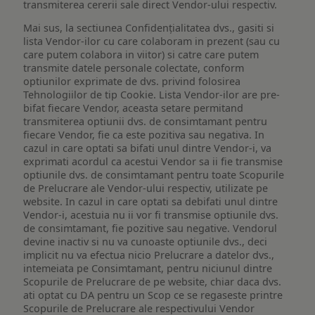
transmiterea cererii sale direct Vendor-ului respectiv.
Mai sus, la sectiunea Confidențialitatea dvs., gasiti si
lista Vendor-ilor cu care colaboram in prezent (sau cu
care putem colabora in viitor) si catre care putem
transmite datele personale colectate, conform
optiunilor exprimate de dvs. privind folosirea
Tehnologiilor de tip Cookie. Lista Vendor-ilor are pre-
bifat fiecare Vendor, aceasta setare permitand
transmiterea optiunii dvs. de consimtamant pentru
fiecare Vendor, fie ca este pozitiva sau negativa. In
cazul in care optati sa bifati unul dintre Vendor-i, va
exprimati acordul ca acestui Vendor sa ii fie transmise
optiunile dvs. de consimtamant pentru toate Scopurile
de Prelucrare ale Vendor-ului respectiv, utilizate pe
website. In cazul in care optati sa debifati unul dintre
Vendor-i, acestuia nu ii vor fi transmise optiunile dvs.
de consimtamant, fie pozitive sau negative. Vendorul
devine inactiv si nu va cunoaste optiunile dvs., deci
implicit nu va efectua nicio Prelucrare a datelor dvs.,
intemeiata pe Consimtamant, pentru niciunul dintre
Scopurile de Prelucrare de pe website, chiar daca dvs.
ati optat cu DA pentru un Scop ce se regaseste printre
Scopurile de Prelucrare ale respectivului Vendor