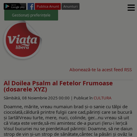
≡
Publica Anunt
Anunturi
Gestionați preferințele
Abonează-te la acest feed RSS
Al Doilea Psalm al Fetelor Frumoase
(dosarele XYZ)
Sâmbătă, 08 Noiembrie 2025 00:00 |
Publicat în
CULTURA
Doamne, mărite, vreau numaiun brad şi-o sanie cu tălpi de
ciocolată,căldură printre fulgii care cad,părinţi care se bucură
şi Iartă!Vreau turte, mere, nuci, colinde, ger...nu vreau să uit
că Viaţa este verde,să-mi amintesc de-a pururi (leru-i ler)că
Visul bucuriei nu se pierde!Aud părinţii: Doamne, să ne daiun
strop de vin şi-un strop de sănătate,cântec la păsări şi ovăz la