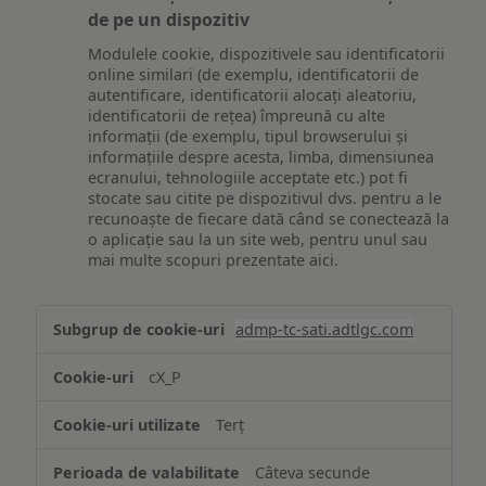
de pe un dispozitiv
Modulele cookie, dispozitivele sau identificatorii
online similari (de exemplu, identificatorii de
autentificare, identificatorii alocați aleatoriu,
identificatorii de rețea) împreună cu alte
informații (de exemplu, tipul browserului și
informațiile despre acesta, limba, dimensiunea
ecranului, tehnologiile acceptate etc.) pot fi
stocate sau citite pe dispozitivul dvs. pentru a le
recunoaște de fiecare dată când se conectează la
o aplicație sau la un site web, pentru unul sau
mai multe scopuri prezentate aici.
Stocarea
admp-tc-sati.adtlgc.com
și/sau
accesarea
cX_P
informațiilor
de
Terț
pe
un
Câteva secunde
dispozitiv