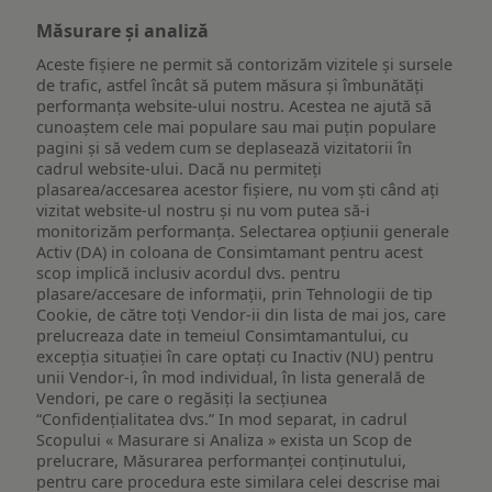
Măsurare și analiză
Aceste fișiere ne permit să contorizăm vizitele și sursele
de trafic, astfel încât să putem măsura și îmbunătăți
performanța website-ului nostru. Acestea ne ajută să
cunoaștem cele mai populare sau mai puțin populare
pagini și să vedem cum se deplasează vizitatorii în
cadrul website-ului. Dacă nu permiteți
plasarea/accesarea acestor fișiere, nu vom ști când ați
vizitat website-ul nostru și nu vom putea să-i
monitorizăm performanța. Selectarea opțiunii generale
Activ (DA) in coloana de Consimtamant pentru acest
scop implică inclusiv acordul dvs. pentru
plasare/accesare de informații, prin Tehnologii de tip
Cookie, de către toți Vendor-ii din lista de mai jos, care
prelucreaza date in temeiul Consimtamantului, cu
excepția situației în care optați cu Inactiv (NU) pentru
unii Vendor-i, în mod individual, în lista generală de
Vendori, pe care o regăsiți la secțiunea
“Confidențialitatea dvs.” In mod separat, in cadrul
Scopului « Masurare si Analiza » exista un Scop de
prelucrare, Măsurarea performanței conținutului,
pentru care procedura este similara celei descrise mai