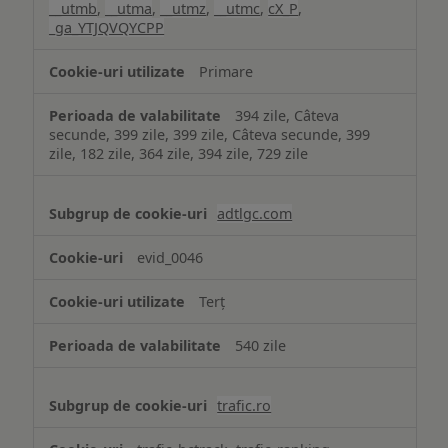
__utmb
,
__utma
,
__utmz
,
__utmc
,
cX_P
,
_ga_YTJQVQYCPP
Primare
394 zile, Câteva
secunde, 399 zile, 399 zile, Câteva secunde, 399
zile, 182 zile, 364 zile, 394 zile, 729 zile
adtlgc.com
evid_0046
Terț
540 zile
trafic.ro