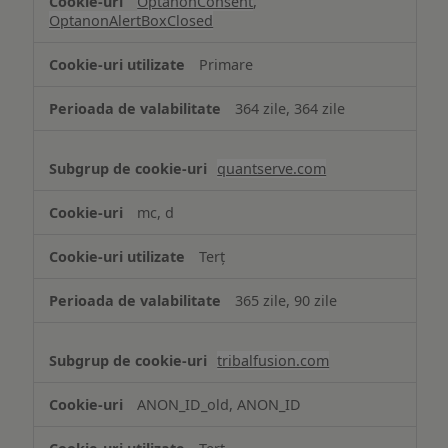
OptanonConsent
,
OptanonAlertBoxClosed
Primare
364 zile, 364 zile
quantserve.com
mc, d
Terț
365 zile, 90 zile
tribalfusion.com
ANON_ID_old, ANON_ID