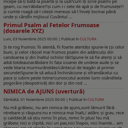
începe să-ţi bată la poartă şi la uşă?cum îţi scrie psalmi pe
geam, cu ne/răbdare?!şi cum i-i sete de apă şi de frumuseţe?!
şi cumte roagă să-l citeşti mereuşi să-l înveţi tocmai până
unde şi cândîn mijlocul Cuvântul ...
Primul Psalm al Fetelor Frumoase
(dosarele XYZ)
Luni, 03 Noiembrie 2025 00:00 |
Publicat în
CULTURA
Şi te rog frumos: fii atentă, fii foarte atentăşi spune-le (şi celor
buni, şi celor răi)cel mai frumos psalm din adânculşi din
candoarea şi din înaltul ochilor tăi!Spune-le să fie atenţi şi să
aibă totdeaunarăbdare în faţa icoanei de undese aude şi se
vede Maria murmurânddes/cântecul de leagăn al primei
secunde!Spune-le să aducă închinăciune şi ofrandăcelui cu
pace şi iubire peste totne/cunoscutul acestei lumi osânditela
pogorâre (deopotrivă) din dor şi din rod ...
NIMICA de AJUNS (uvertură)
Sâmbătă, 01 Noiembrie 2025 00:00 |
Publicat în
CULTURA
Nu mă grăbesc, nu am nimica de ajuns,sunt lămurit fără-
ntrebare şi răspuns:nu e nimica mai înalt,/ adânc şi grav, rece
şi calddecât să ştiu nimic în plus, nimic în plus! Nu mă
grăbesc nici o clipită, nici un pas,nici înapoi, nici înainte... am
rămasşi-am să rămân în urma mea,/ nu vreau s-ajung un alt