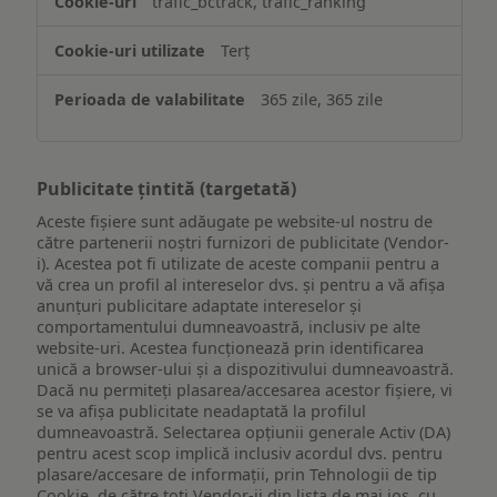
trafic_bctrack, trafic_ranking
Terț
365 zile, 365 zile
Publicitate țintită (targetată)
Aceste fișiere sunt adăugate pe website-ul nostru de
către partenerii noștri furnizori de publicitate (Vendor-
i). Acestea pot fi utilizate de aceste companii pentru a
vă crea un profil al intereselor dvs. și pentru a vă afișa
anunțuri publicitare adaptate intereselor și
comportamentului dumneavoastră, inclusiv pe alte
website-uri. Acestea funcționează prin identificarea
unică a browser-ului și a dispozitivului dumneavoastră.
Dacă nu permiteți plasarea/accesarea acestor fișiere, vi
se va afișa publicitate neadaptată la profilul
dumneavoastră. Selectarea opțiunii generale Activ (DA)
pentru acest scop implică inclusiv acordul dvs. pentru
plasare/accesare de informații, prin Tehnologii de tip
Cookie, de către toți Vendor-ii din lista de mai jos, cu