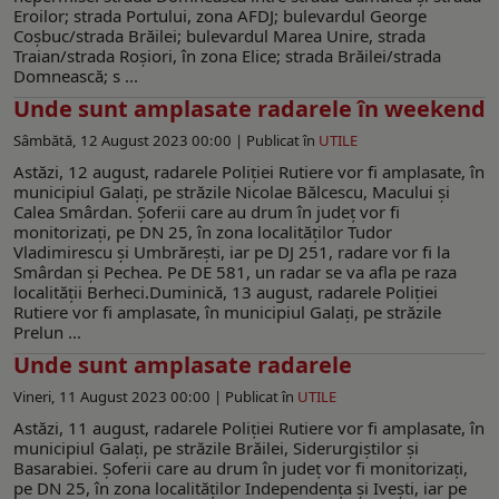
Eroilor; strada Portului, zona AFDJ; bulevardul George
Coșbuc/strada Brăilei; bulevardul Marea Unire, strada
Traian/strada Roșiori, în zona Elice; strada Brăilei/strada
Domnească; s ...
Unde sunt amplasate radarele în weekend
Sâmbătă, 12 August 2023 00:00 |
Publicat în
UTILE
Astăzi, 12 august, radarele Poliției Rutiere vor fi amplasate, în
municipiul Galați, pe străzile Nicolae Bălcescu, Macului și
Calea Smârdan. Șoferii care au drum în județ vor fi
monitorizați, pe DN 25, în zona localităților Tudor
Vladimirescu și Umbrăreşti, iar pe DJ 251, radare vor fi la
Smârdan și Pechea. Pe DE 581, un radar se va afla pe raza
localității Berheci.Duminică, 13 august, radarele Poliției
Rutiere vor fi amplasate, în municipiul Galați, pe străzile
Prelun ...
Unde sunt amplasate radarele
Vineri, 11 August 2023 00:00 |
Publicat în
UTILE
Astăzi, 11 august, radarele Poliției Rutiere vor fi amplasate, în
municipiul Galați, pe străzile Brăilei, Siderurgiștilor și
Basarabiei. Șoferii care au drum în județ vor fi monitorizați,
pe DN 25, în zona localităților Independența și Ivești, iar pe