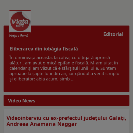
Editorial
Viaţa Liberă
Eliberarea din iobăgia fiscală
În dimineața aceasta, la cafea, cu o țigară aprinsă
alături, am avut o mică epifanie fiscală. M-am uitat în
calendar și am văzut că e sfârșitul lunii iulie. Suntem
aproape la șapte luni din an, iar gândul a venit simplu
și eliberator: abia acum, simb ...
Video News
Videointerviu cu ex-prefectul judeţului Galaţi,
Andreea Anamaria Naggar