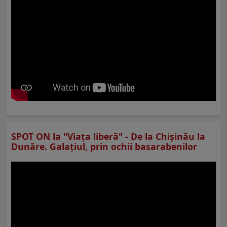
SPOT ON la "Viaţa liberă" - De la Chișinău la
Dunăre. Galațiul, prin ochii basarabenilor