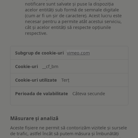
notificare sunt salvate și puse la dispoziția
acelor entități sub formă de semnale digitale
(cum ar fi un șir de caractere). Acest lucru este
necesar pentru a permite atât acestui serviciu,
cât și acelor entități să respecte opțiunile
respective.
Asigurarea
vimeo.com
funcționalităților
website-
__cf_bm
ului
Terț
Câteva secunde
Măsurare și analiză
Aceste fișiere ne permit să contorizăm vizitele și sursele
de trafic, astfel încât să putem măsura și îmbunătăți