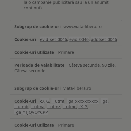
la o campanie publicitară sau la un anumit
conținut).
Măsurare
www.viata-libera.ro
și
analiză
evid_set_0046
,
evid_0046
,
adptset_0046
Primare
Câteva secunde, 90 zile,
Câteva secunde
viata-libera.ro
cX_G
,
__utmt
,
_ga_xxxxxxxxxx
,
_ga
,
__utmb
,
__utma
,
__utmz
,
__utmc
,
cX_P
,
_ga_YTJQVQYCPP
Primare