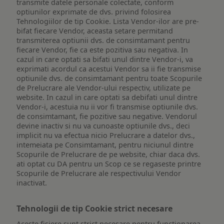
transmite datele personale colectate, conform
optiunilor exprimate de dvs. privind folosirea
Tehnologiilor de tip Cookie. Lista Vendor-ilor are pre-
bifat fiecare Vendor, aceasta setare permitand
transmiterea optiunii dvs. de consimtamant pentru
fiecare Vendor, fie ca este pozitiva sau negativa. In
cazul in care optati sa bifati unul dintre Vendor-i, va
exprimati acordul ca acestui Vendor sa ii fie transmise
optiunile dvs. de consimtamant pentru toate Scopurile
de Prelucrare ale Vendor-ului respectiv, utilizate pe
website. In cazul in care optati sa debifati unul dintre
Vendor-i, acestuia nu ii vor fi transmise optiunile dvs.
de consimtamant, fie pozitive sau negative. Vendorul
devine inactiv si nu va cunoaste optiunile dvs., deci
implicit nu va efectua nicio Prelucrare a datelor dvs.,
intemeiata pe Consimtamant, pentru niciunul dintre
Scopurile de Prelucrare de pe website, chiar daca dvs.
ati optat cu DA pentru un Scop ce se regaseste printre
Scopurile de Prelucrare ale respectivului Vendor
inactivat.
Tehnologii de tip Cookie strict necesare
Aceste fisiere sunt strict necesare pentru functionarea