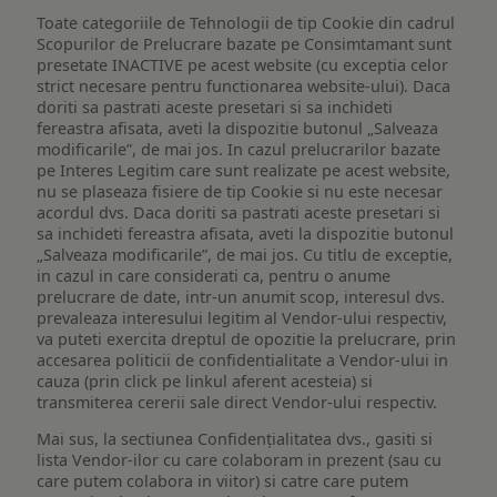
Toate categoriile de Tehnologii de tip Cookie din cadrul
Scopurilor de Prelucrare bazate pe Consimtamant sunt
presetate INACTIVE pe acest website (cu exceptia celor
strict necesare pentru functionarea website-ului). Daca
doriti sa pastrati aceste presetari si sa inchideti
fereastra afisata, aveti la dispozitie butonul „Salveaza
modificarile”, de mai jos. In cazul prelucrarilor bazate
pe Interes Legitim care sunt realizate pe acest website,
nu se plaseaza fisiere de tip Cookie si nu este necesar
acordul dvs. Daca doriti sa pastrati aceste presetari si
sa inchideti fereastra afisata, aveti la dispozitie butonul
„Salveaza modificarile”, de mai jos. Cu titlu de exceptie,
in cazul in care considerati ca, pentru o anume
prelucrare de date, intr-un anumit scop, interesul dvs.
prevaleaza interesului legitim al Vendor-ului respectiv,
va puteti exercita dreptul de opozitie la prelucrare, prin
accesarea politicii de confidentialitate a Vendor-ului in
cauza (prin click pe linkul aferent acesteia) si
transmiterea cererii sale direct Vendor-ului respectiv.
Mai sus, la sectiunea Confidențialitatea dvs., gasiti si
lista Vendor-ilor cu care colaboram in prezent (sau cu
care putem colabora in viitor) si catre care putem