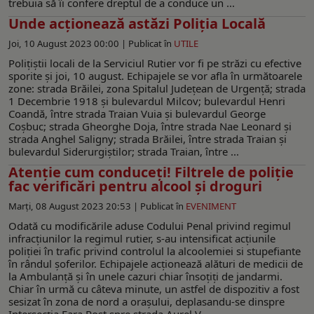
trebuia să îi confere dreptul de a conduce un ...
Unde acționează astăzi Poliția Locală
Joi, 10 August 2023 00:00 |
Publicat în
UTILE
Polițiștii locali de la Serviciul Rutier vor fi pe străzi cu efective
sporite și joi, 10 august. Echipajele se vor afla în următoarele
zone: strada Brăilei, zona Spitalul Județean de Urgență; strada
1 Decembrie 1918 și bulevardul Milcov; bulevardul Henri
Coandă, între strada Traian Vuia și bulevardul George
Coșbuc; strada Gheorghe Doja, între strada Nae Leonard și
strada Anghel Saligny; strada Brăilei, între strada Traian și
bulevardul Siderurgiștilor; strada Traian, între ...
Atenție cum conduceți! Filtrele de poliție
fac verificări pentru alcool și droguri
Marți, 08 August 2023 20:53 |
Publicat în
EVENIMENT
Odată cu modificările aduse Codului Penal privind regimul
infracțiunilor la regimul rutier, s-au intensificat acțiunile
poliției în trafic privind controlul la alcoolemiei si stupefiante
în rândul șoferilor. Echipajele acționează alături de medicii de
la Ambulanță și în unele cazuri chiar însoțiți de jandarmi.
Chiar în urmă cu câteva minute, un astfel de dispozitiv a fost
sesizat în zona de nord a orașului, deplasandu-se dinspre
Intersecția Fara Rost spre strada Aurel V ...