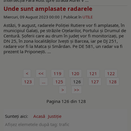
Unde sunt amplasate radarele
Miercuri, 09 August 2023 00:00 |
Publicat în
UTILE
Astăzi, 9 august, radarele Poliției Rutiere vor fi amplasate, în
municipiul Galați, pe străzile Oțelarilor, Portului și Drumul de
Centură. Șoferii care au drum în județ vor fi monitorizați, pe
DN 25, în zona localităților Ivești și Barcea, iar pe DJ 251,
radare vor fi la Matca și Smârdan. Pe DE 581, un radar va fi
prezent la Priponești. ...
119
120
121
122
123
...
125
126
127
128
Pagina 126 din 128
Sunteți aici:
Acasă
Justiție
Afişez elemetele după tag: trafic