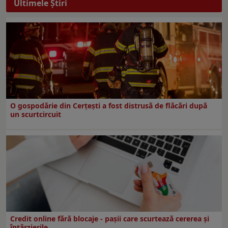
Ultimele Ştiri
O gospodărie din Cerțești a fost distrusă de flăcări după
un scurtcircuit
Credit online fără blocaje - pașii care scurtează cererea și
întârzierile