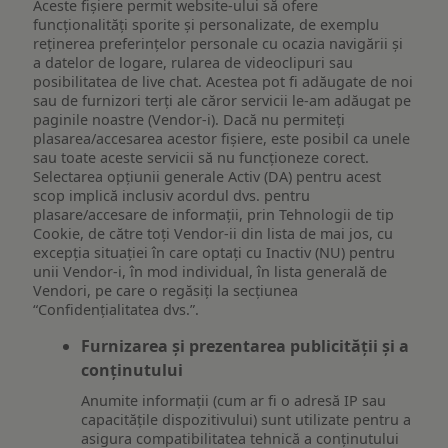
Aceste fișiere permit website-ului să ofere
funcționalități sporite și personalizate, de exemplu
reţinerea preferinţelor personale cu ocazia navigării și
a datelor de logare, rularea de videoclipuri sau
posibilitatea de live chat. Acestea pot fi adăugate de noi
sau de furnizori terți ale căror servicii le-am adăugat pe
paginile noastre (Vendor-i). Dacă nu permiteți
plasarea/accesarea acestor fișiere, este posibil ca unele
sau toate aceste servicii să nu funcționeze corect.
Selectarea opțiunii generale Activ (DA) pentru acest
scop implică inclusiv acordul dvs. pentru
plasare/accesare de informații, prin Tehnologii de tip
Cookie, de către toți Vendor-ii din lista de mai jos, cu
excepția situației în care optați cu Inactiv (NU) pentru
unii Vendor-i, în mod individual, în lista generală de
Vendori, pe care o regăsiți la secțiunea
“Confidențialitatea dvs.”.
Furnizarea și prezentarea publicității și a
conținutului
Anumite informații (cum ar fi o adresă IP sau
capacitățile dispozitivului) sunt utilizate pentru a
asigura compatibilitatea tehnică a conținutului