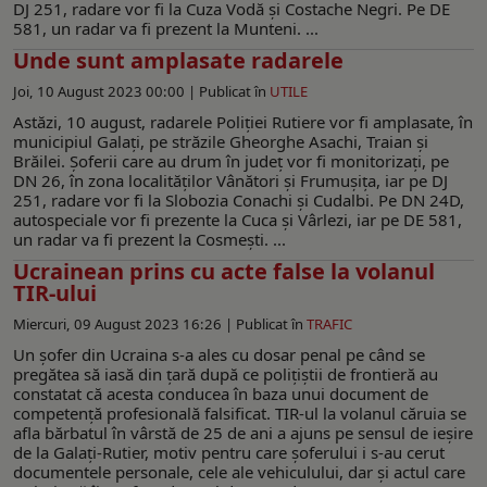
DJ 251, radare vor fi la Cuza Vodă și Costache Negri. Pe DE
581, un radar va fi prezent la Munteni. ...
Unde sunt amplasate radarele
Joi, 10 August 2023 00:00 |
Publicat în
UTILE
Astăzi, 10 august, radarele Poliției Rutiere vor fi amplasate, în
municipiul Galați, pe străzile Gheorghe Asachi, Traian și
Brăilei. Șoferii care au drum în județ vor fi monitorizați, pe
DN 26, în zona localităților Vânători și Frumușița, iar pe DJ
251, radare vor fi la Slobozia Conachi și Cudalbi. Pe DN 24D,
autospeciale vor fi prezente la Cuca și Vârlezi, iar pe DE 581,
un radar va fi prezent la Cosmești. ...
Ucrainean prins cu acte false la volanul
TIR-ului
Miercuri, 09 August 2023 16:26 |
Publicat în
TRAFIC
Un șofer din Ucraina s-a ales cu dosar penal pe când se
pregătea să iasă din țară după ce polițiștii de frontieră au
constatat că acesta conducea în baza unui document de
competență profesională falsificat. TIR-ul la volanul căruia se
afla bărbatul în vârstă de 25 de ani a ajuns pe sensul de ieșire
de la Galați-Rutier, motiv pentru care șoferului i s-au cerut
documentele personale, cele ale vehiculului, dar și actul care