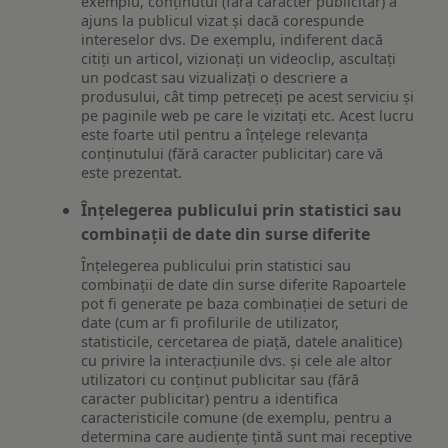
exemplu, conținutul (fără caracter publicitar) a
ajuns la publicul vizat și dacă corespunde
intereselor dvs. De exemplu, indiferent dacă
citiți un articol, vizionați un videoclip, ascultați
un podcast sau vizualizați o descriere a
produsului, cât timp petreceți pe acest serviciu și
pe paginile web pe care le vizitați etc. Acest lucru
este foarte util pentru a înțelege relevanța
conținutului (fără caracter publicitar) care vă
este prezentat.
Înțelegerea publicului prin statistici sau
combinații de date din surse diferite
Înțelegerea publicului prin statistici sau
combinații de date din surse diferite Rapoartele
pot fi generate pe baza combinației de seturi de
date (cum ar fi profilurile de utilizator,
statisticile, cercetarea de piață, datele analitice)
cu privire la interacțiunile dvs. și cele ale altor
utilizatori cu conținut publicitar sau (fără
caracter publicitar) pentru a identifica
caracteristicile comune (de exemplu, pentru a
determina care audiențe țintă sunt mai receptive