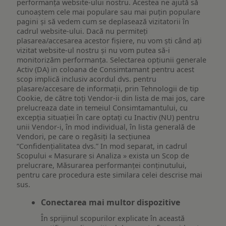
performanța website-ului nostru. Acestea ne ajută să
cunoaștem cele mai populare sau mai puțin populare
pagini și să vedem cum se deplasează vizitatorii în
cadrul website-ului. Dacă nu permiteți
plasarea/accesarea acestor fișiere, nu vom ști când ați
vizitat website-ul nostru și nu vom putea să-i
monitorizăm performanța. Selectarea opțiunii generale
Activ (DA) in coloana de Consimtamant pentru acest
scop implică inclusiv acordul dvs. pentru
plasare/accesare de informații, prin Tehnologii de tip
Cookie, de către toți Vendor-ii din lista de mai jos, care
prelucreaza date in temeiul Consimtamantului, cu
excepția situației în care optați cu Inactiv (NU) pentru
unii Vendor-i, în mod individual, în lista generală de
Vendori, pe care o regăsiți la secțiunea
“Confidențialitatea dvs.” In mod separat, in cadrul
Scopului « Masurare si Analiza » exista un Scop de
prelucrare, Măsurarea performanței conținutului,
pentru care procedura este similara celei descrise mai
sus.
Conectarea mai multor dispozitive
În sprijinul scopurilor explicate în această