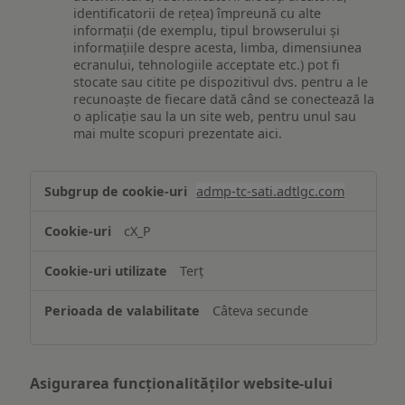
identificatorii de rețea) împreună cu alte
informații (de exemplu, tipul browserului și
informațiile despre acesta, limba, dimensiunea
ecranului, tehnologiile acceptate etc.) pot fi
stocate sau citite pe dispozitivul dvs. pentru a le
recunoaște de fiecare dată când se conectează la
o aplicație sau la un site web, pentru unul sau
mai multe scopuri prezentate aici.
Stocarea
admp-tc-sati.adtlgc.com
și/sau
accesarea
cX_P
informațiilor
de
Terț
pe
un
Câteva secunde
dispozitiv
Asigurarea funcționalităților website-ului