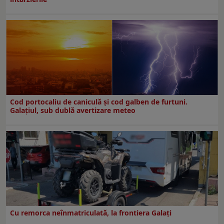
Cod portocaliu de caniculă și cod galben de furtuni.
Galațiul, sub dublă avertizare meteo
Cu remorca neînmatriculată, la frontiera Galați