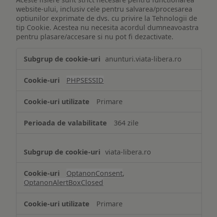
website-ului, inclusiv cele pentru salvarea/procesarea
optiunilor exprimate de dvs. cu privire la Tehnologii de
tip Cookie. Acestea nu necesita acordul dumneavoastra
pentru plasare/accesare si nu pot fi dezactivate.
Tehnologii
anunturi.viata-libera.ro
de
tip
PHPSESSID
Cookie
strict
Primare
necesare
364 zile
viata-libera.ro
OptanonConsent
,
OptanonAlertBoxClosed
Primare