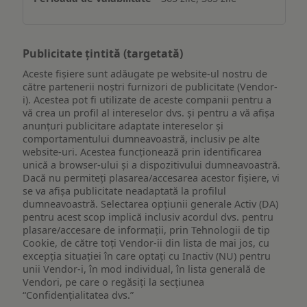
Publicitate țintită (targetată)
Aceste fișiere sunt adăugate pe website-ul nostru de
către partenerii noștri furnizori de publicitate (Vendor-
i). Acestea pot fi utilizate de aceste companii pentru a
vă crea un profil al intereselor dvs. și pentru a vă afișa
anunțuri publicitare adaptate intereselor și
comportamentului dumneavoastră, inclusiv pe alte
website-uri. Acestea funcționează prin identificarea
unică a browser-ului și a dispozitivului dumneavoastră.
Dacă nu permiteți plasarea/accesarea acestor fișiere, vi
se va afișa publicitate neadaptată la profilul
dumneavoastră. Selectarea opțiunii generale Activ (DA)
pentru acest scop implică inclusiv acordul dvs. pentru
plasare/accesare de informații, prin Tehnologii de tip
Cookie, de către toți Vendor-ii din lista de mai jos, cu
excepția situației în care optați cu Inactiv (NU) pentru
unii Vendor-i, în mod individual, în lista generală de
Vendori, pe care o regăsiți la secțiunea
“Confidențialitatea dvs.”