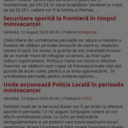
monitorizați, pe DN 25, în zona localităților Șendreni și Liești,
iar pe DJ 251, radare vor fi la Schela și Pechea. ...
Securizare sporită la frontieră în timpul
minivacanței
Sâmbătă, 12 August 2023 08:26 |
Publicat în
Regional
Zilele libere din următoarea perioadă vor aduce o creștere a
fluxului de călători pe toate sensurile de ieșire și, respectiv,
intrare în țară. De aceea, la granița de est, tranzitată inclusiv
de un număr mare de refugiați ucraineni, au fost luate
măsuri suplimentare. Poliția și Vama vor lucra cu efective
maxime, iar călătorii sunt rugați să folosească toate cele opt
puncte de acces rutier, pentru a se evita aglomerările. În
următoarea perioadă, pentru evitarea aglome ...
Unde acționează Poliția Locală în perioada
minivacanței
Sâmbătă, 12 August 2023 00:00 |
Publicat în
UTILE
Polițiștii locali de la Serviciul Rutier vor fi pe străzi cu efective
sporite în perioada 12-16 august. Echipajele rutiere se vor
afla în următoarele zone, cu ochii pe staționările
neregulamentare și pe pietonii care traversează prin locuri
nepermise: strada Domnească între strada Gamulea și strada