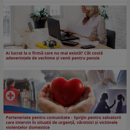
Ai lucrat la o firmă care nu mai există? Cât costă
adeverințele de vechime și venit pentru pensie
Parteneriate pentru comunitate - Sprijin pentru salvatorii
care intervin în situații de urgență, vârstnici și victimele
violențelor domestice