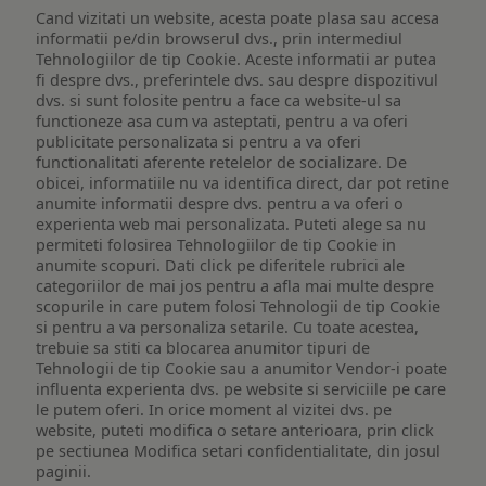
Cand vizitati un website, acesta poate plasa sau accesa
informatii pe/din browserul dvs., prin intermediul
Tehnologiilor de tip Cookie. Aceste informatii ar putea
fi despre dvs., preferintele dvs. sau despre dispozitivul
dvs. si sunt folosite pentru a face ca website-ul sa
functioneze asa cum va asteptati, pentru a va oferi
publicitate personalizata si pentru a va oferi
functionalitati aferente retelelor de socializare. De
obicei, informatiile nu va identifica direct, dar pot retine
anumite informatii despre dvs. pentru a va oferi o
experienta web mai personalizata. Puteti alege sa nu
permiteti folosirea Tehnologiilor de tip Cookie in
anumite scopuri. Dati click pe diferitele rubrici ale
categoriilor de mai jos pentru a afla mai multe despre
scopurile in care putem folosi Tehnologii de tip Cookie
si pentru a va personaliza setarile. Cu toate acestea,
trebuie sa stiti ca blocarea anumitor tipuri de
Tehnologii de tip Cookie sau a anumitor Vendor-i poate
influenta experienta dvs. pe website si serviciile pe care
le putem oferi. In orice moment al vizitei dvs. pe
website, puteti modifica o setare anterioara, prin click
pe sectiunea Modifica setari confidentialitate, din josul
paginii.