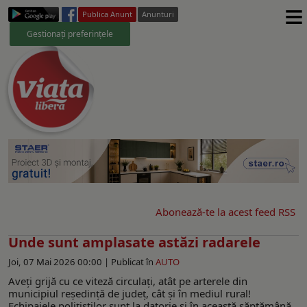
≡
Publica Anunt
Anunturi
Gestionați preferințele
Abonează-te la acest feed RSS
Unde sunt amplasate astăzi radarele
Joi, 07 Mai 2026 00:00 |
Publicat în
AUTO
Aveţi grijă cu ce viteză circulaţi, atât pe arterele din
municipiul reşedinţă de judeţ, cât şi în mediul rural!
Echipajele poliţiştilor sunt la datorie și în această săptămână.