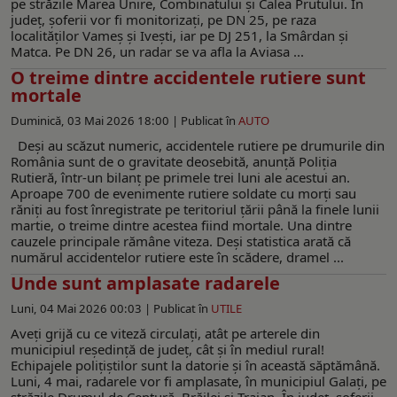
pe străzile Marea Unire, Combinatului și Calea Prutului. În
județ, șoferii vor fi monitorizați, pe DN 25, pe raza
localităților Vameș și Ivești, iar pe DJ 251, la Smârdan și
Matca. Pe DN 26, un radar se va afla la Aviasa ...
O treime dintre accidentele rutiere sunt
mortale
Duminică, 03 Mai 2026 18:00 |
Publicat în
AUTO
Deși au scăzut numeric, accidentele rutiere pe drumurile din
România sunt de o gravitate deosebită, anunță Poliția
Rutieră, într-un bilanț pe primele trei luni ale acestui an.
Aproape 700 de evenimente rutiere soldate cu morți sau
răniți au fost înregistrate pe teritoriul țării până la finele lunii
martie, o treime dintre acestea fiind mortale. Una dintre
cauzele principale rămâne viteza. Deși statistica arată că
numărul accidentelor rutiere este în scădere, dramel ...
Unde sunt amplasate radarele
Luni, 04 Mai 2026 00:03 |
Publicat în
UTILE
Aveţi grijă cu ce viteză circulaţi, atât pe arterele din
municipiul reşedinţă de judeţ, cât şi în mediul rural!
Echipajele poliţiştilor sunt la datorie și în această săptămână.
Luni, 4 mai, radarele vor fi amplasate, în municipiul Galați, pe
străzile Drumul de Centură, Brăilei și Traian. În județ, șoferii