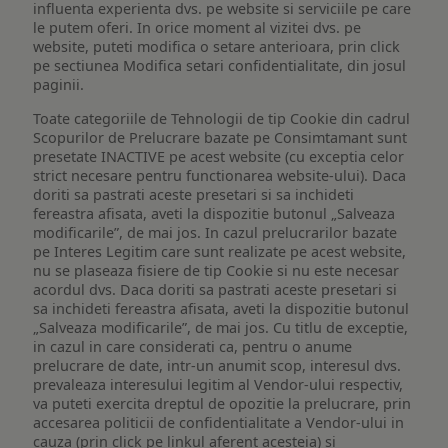
influenta experienta dvs. pe website si serviciile pe care
le putem oferi. In orice moment al vizitei dvs. pe
website, puteti modifica o setare anterioara, prin click
pe sectiunea Modifica setari confidentialitate, din josul
paginii.
Toate categoriile de Tehnologii de tip Cookie din cadrul
Scopurilor de Prelucrare bazate pe Consimtamant sunt
presetate INACTIVE pe acest website (cu exceptia celor
strict necesare pentru functionarea website-ului). Daca
doriti sa pastrati aceste presetari si sa inchideti
fereastra afisata, aveti la dispozitie butonul „Salveaza
modificarile”, de mai jos. In cazul prelucrarilor bazate
pe Interes Legitim care sunt realizate pe acest website,
nu se plaseaza fisiere de tip Cookie si nu este necesar
acordul dvs. Daca doriti sa pastrati aceste presetari si
sa inchideti fereastra afisata, aveti la dispozitie butonul
„Salveaza modificarile”, de mai jos. Cu titlu de exceptie,
in cazul in care considerati ca, pentru o anume
prelucrare de date, intr-un anumit scop, interesul dvs.
prevaleaza interesului legitim al Vendor-ului respectiv,
va puteti exercita dreptul de opozitie la prelucrare, prin
accesarea politicii de confidentialitate a Vendor-ului in
cauza (prin click pe linkul aferent acesteia) si