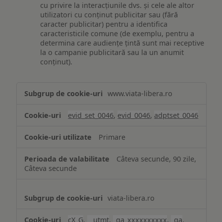
cu privire la interacțiunile dvs. și cele ale altor
utilizatori cu conținut publicitar sau (fără
caracter publicitar) pentru a identifica
caracteristicile comune (de exemplu, pentru a
determina care audiențe țintă sunt mai receptive
la o campanie publicitară sau la un anumit
conținut).
Măsurare
www.viata-libera.ro
și
analiză
evid_set_0046
,
evid_0046
,
adptset_0046
Primare
Câteva secunde, 90 zile,
Câteva secunde
viata-libera.ro
cX_G
,
__utmt
,
_ga_xxxxxxxxxx
,
_ga
,