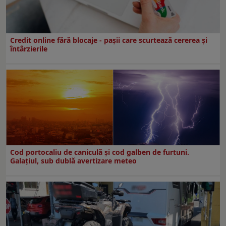
Credit online fără blocaje - pașii care scurtează cererea și
întârzierile
Cod portocaliu de caniculă și cod galben de furtuni.
Galațiul, sub dublă avertizare meteo