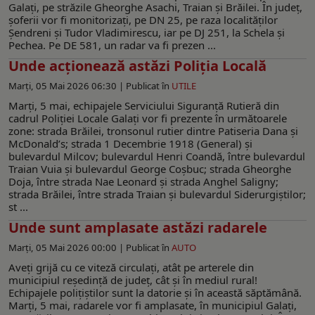
Galați, pe străzile Gheorghe Asachi, Traian și Brăilei. În județ,
șoferii vor fi monitorizați, pe DN 25, pe raza localităților
Șendreni și Tudor Vladimirescu, iar pe DJ 251, la Schela și
Pechea. Pe DE 581, un radar va fi prezen ...
Unde acționează astăzi Poliția Locală
Marți, 05 Mai 2026 06:30 |
Publicat în
UTILE
Marți, 5 mai, echipajele Serviciului Siguranță Rutieră din
cadrul Poliției Locale Galați vor fi prezente în următoarele
zone: strada Brăilei, tronsonul rutier dintre Patiseria Dana și
McDonald’s; strada 1 Decembrie 1918 (General) și
bulevardul Milcov; bulevardul Henri Coandă, între bulevardul
Traian Vuia și bulevardul George Coșbuc; strada Gheorghe
Doja, între strada Nae Leonard și strada Anghel Saligny;
strada Brăilei, între strada Traian și bulevardul Siderurgiștilor;
st ...
Unde sunt amplasate astăzi radarele
Marți, 05 Mai 2026 00:00 |
Publicat în
AUTO
Aveţi grijă cu ce viteză circulaţi, atât pe arterele din
municipiul reşedinţă de judeţ, cât şi în mediul rural!
Echipajele poliţiştilor sunt la datorie și în această săptămână.
Marți, 5 mai, radarele vor fi amplasate, în municipiul Galați,