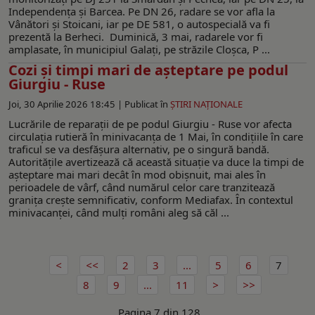
Independența și Barcea. Pe DN 26, radare se vor afla la
Vânători și Stoicani, iar pe DE 581, o autospecială va fi
prezentă la Berheci. Duminică, 3 mai, radarele vor fi
amplasate, în municipiul Galați, pe străzile Cloșca, P ...
Cozi și timpi mari de așteptare pe podul
Giurgiu - Ruse
Joi, 30 Aprilie 2026 18:45 |
Publicat în
ŞTIRI NAŢIONALE
Lucrările de reparații de pe podul Giurgiu - Ruse vor afecta
circulația rutieră în minivacanța de 1 Mai, în condițiile în care
traficul se va desfășura alternativ, pe o singură bandă.
Autoritățile avertizează că această situație va duce la timpi de
așteptare mai mari decât în mod obișnuit, mai ales în
perioadele de vârf, când numărul celor care tranzitează
granița crește semnificativ, conform Mediafax. În contextul
minivacanței, când mulți români aleg să căl ...
2
3
...
5
6
7
8
9
...
11
Pagina 7 din 128