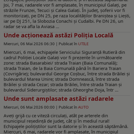
Joi, 7 mai, radarele vor fi amplasate, în municipiul Galați, pe
străzile Frunzei, Tecuci și Calea Galați. În județ, șoferii vor fi
monitorizați, pe DN 25, pe raza localităților Braniștea și Liești,
iar pe DJ 251, la Slobozia Conachi și Cudalbi. Pe DN 26, un
radar se va afla la Aviasa ...
Unde acționează astăzi Poliția Locală
Miercuri, 06 Mai 2026 06:30 |
Publicat în
UTILE
Miercuri, 6 mai, echipajele Serviciului Siguranță Rutieră din
cadrul Poliției Locale Galați vor fi prezente în următoarele
zone: strada Basarabiei/ strada Traian (Baia Comunală);
strada Traian, de la Baia Comunală până în Bariera Traian
(Covrigărie); bulevardul George Coșbuc, între strada Brăilei și
bulevardul Marea Unire; strada Domnească, între strada
Brăilei și strada Cezar; strada Brăilei, între strada Traian și
bulevardul Siderurgiștilor; strada Gheorghe Doja, într ...
Unde sunt amplasate astăzi radarele
Miercuri, 06 Mai 2026 00:00 |
Publicat în
AUTO
Aveţi grijă cu ce viteză circulaţi, atât pe arterele din
municipiul reşedinţă de judeţ, cât şi în mediul rural!
Echipajele poliţiştilor sunt la datorie și în această săptămână.
Miercuri, 6 mai, radarele vor fi amplasate, în municipiul