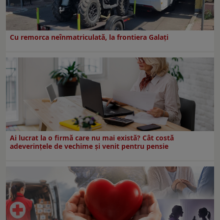
Cu remorca neînmatriculată, la frontiera Galați
Ai lucrat la o firmă care nu mai există? Cât costă
adeverințele de vechime și venit pentru pensie