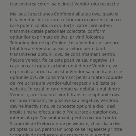
transmiterea cererii sale direct Vendor-ului respectiv.
Mai sus, la sectiunea Confidențialitatea dvs., gasiti si
lista Vendor-ilor cu care colaboram in prezent (sau cu
care putem colabora in viitor) si catre care putem
transmite datele personale colectate, conform
optiunilor exprimate de dvs. privind folosirea
Tehnologiilor de tip Cookie. Lista Vendor-ilor are pre-
bifat fiecare Vendor, aceasta setare permitand
transmiterea optiunii dvs. de consimtamant pentru
fiecare Vendor, fie ca este pozitiva sau negativa. In
cazul in care optati sa bifati unul dintre Vendor-i, va
exprimati acordul ca acestui Vendor sa ii fie transmise
optiunile dvs. de consimtamant pentru toate Scopurile
de Prelucrare ale Vendor-ului respectiv, utilizate pe
website. In cazul in care optati sa debifati unul dintre
Vendor-i, acestuia nu ii vor fi transmise optiunile dvs.
de consimtamant, fie pozitive sau negative. Vendorul
devine inactiv si nu va cunoaste optiunile dvs., deci
implicit nu va efectua nicio Prelucrare a datelor dvs.,
intemeiata pe Consimtamant, pentru niciunul dintre
Scopurile de Prelucrare de pe website, chiar daca dvs.
ati optat cu DA pentru un Scop ce se regaseste printre
Scopurile de Prelucrare ale respectivului Vendor