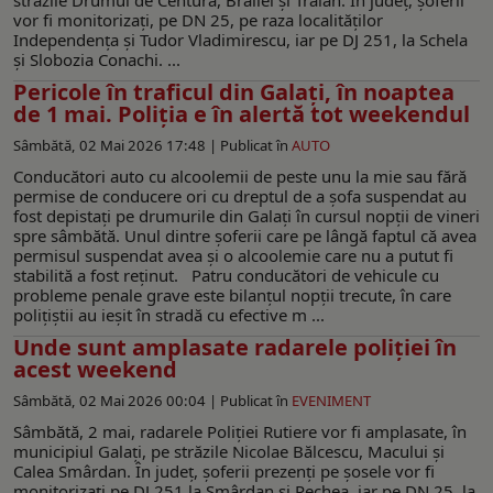
vor fi monitorizați, pe DN 25, pe raza localităților
Independența și Tudor Vladimirescu, iar pe DJ 251, la Schela
și Slobozia Conachi. ...
Pericole în traficul din Galați, în noaptea
de 1 mai. Poliția e în alertă tot weekendul
Sâmbătă, 02 Mai 2026 17:48 |
Publicat în
AUTO
Conducători auto cu alcoolemii de peste unu la mie sau fără
permise de conducere ori cu dreptul de a șofa suspendat au
fost depistați pe drumurile din Galați în cursul nopții de vineri
spre sâmbătă. Unul dintre șoferii care pe lângă faptul că avea
permisul suspendat avea și o alcoolemie care nu a putut fi
stabilită a fost reținut. Patru conducători de vehicule cu
probleme penale grave este bilanțul nopții trecute, în care
polițiștii au ieșit în stradă cu efective m ...
Unde sunt amplasate radarele poliției în
acest weekend
Sâmbătă, 02 Mai 2026 00:04 |
Publicat în
EVENIMENT
Sâmbătă, 2 mai, radarele Poliției Rutiere vor fi amplasate, în
municipiul Galați, pe străzile Nicolae Bălcescu, Macului și
Calea Smârdan. În județ, șoferii prezenți pe șosele vor fi
monitorizați pe DJ 251 la Smârdan și Pechea, iar pe DN 25, la