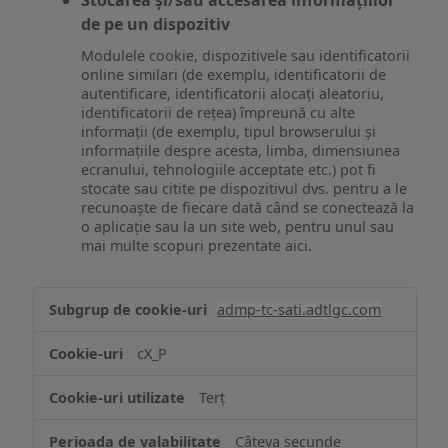
Stocarea și/sau accesarea informațiilor
de pe un dispozitiv
Modulele cookie, dispozitivele sau identificatorii
online similari (de exemplu, identificatorii de
autentificare, identificatorii alocați aleatoriu,
identificatorii de rețea) împreună cu alte
informații (de exemplu, tipul browserului și
informațiile despre acesta, limba, dimensiunea
ecranului, tehnologiile acceptate etc.) pot fi
stocate sau citite pe dispozitivul dvs. pentru a le
recunoaște de fiecare dată când se conectează la
o aplicație sau la un site web, pentru unul sau
mai multe scopuri prezentate aici.
Stocarea
admp-tc-sati.adtlgc.com
și/sau
accesarea
cX_P
informațiilor
de
Terț
pe
un
Câteva secunde