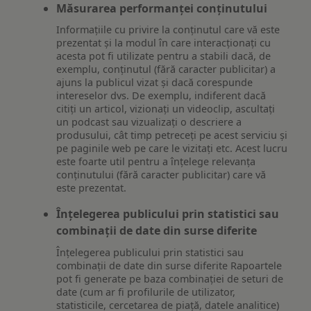
Măsurarea performanței conținutului
Informațiile cu privire la conținutul care vă este
prezentat și la modul în care interacționați cu
acesta pot fi utilizate pentru a stabili dacă, de
exemplu, conținutul (fără caracter publicitar) a
ajuns la publicul vizat și dacă corespunde
intereselor dvs. De exemplu, indiferent dacă
citiți un articol, vizionați un videoclip, ascultați
un podcast sau vizualizați o descriere a
produsului, cât timp petreceți pe acest serviciu și
pe paginile web pe care le vizitați etc. Acest lucru
este foarte util pentru a înțelege relevanța
conținutului (fără caracter publicitar) care vă
este prezentat.
Înțelegerea publicului prin statistici sau
combinații de date din surse diferite
Înțelegerea publicului prin statistici sau
combinații de date din surse diferite Rapoartele
pot fi generate pe baza combinației de seturi de
date (cum ar fi profilurile de utilizator,
statisticile, cercetarea de piață, datele analitice)