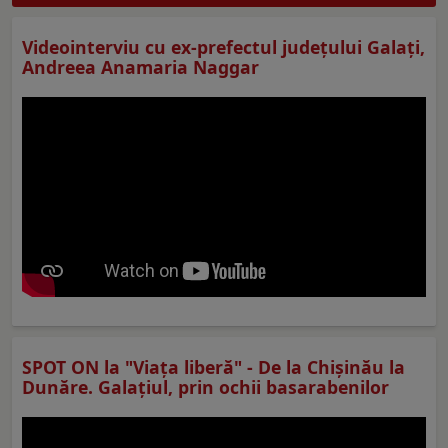
Videointerviu cu ex-prefectul judeţului Galaţi,
Andreea Anamaria Naggar
SPOT ON la "Viaţa liberă" - De la Chișinău la
Dunăre. Galațiul, prin ochii basarabenilor