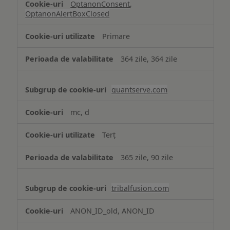
OptanonConsent
,
OptanonAlertBoxClosed
Primare
364 zile, 364 zile
quantserve.com
mc, d
Terț
365 zile, 90 zile
tribalfusion.com
ANON_ID_old, ANON_ID