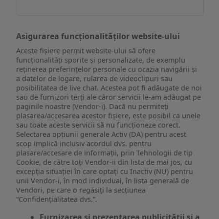
dispozitiv
Asigurarea funcționalităților website-ului
Aceste fișiere permit website-ului să ofere
funcționalități sporite și personalizate, de exemplu
reţinerea preferinţelor personale cu ocazia navigării și
a datelor de logare, rularea de videoclipuri sau
posibilitatea de live chat. Acestea pot fi adăugate de noi
sau de furnizori terți ale căror servicii le-am adăugat pe
paginile noastre (Vendor-i). Dacă nu permiteți
plasarea/accesarea acestor fișiere, este posibil ca unele
sau toate aceste servicii să nu funcționeze corect.
Selectarea opțiunii generale Activ (DA) pentru acest
scop implică inclusiv acordul dvs. pentru
plasare/accesare de informații, prin Tehnologii de tip
Cookie, de către toți Vendor-ii din lista de mai jos, cu
excepția situației în care optați cu Inactiv (NU) pentru
unii Vendor-i, în mod individual, în lista generală de
Vendori, pe care o regăsiți la secțiunea
“Confidențialitatea dvs.”.
Furnizarea și prezentarea publicității și a