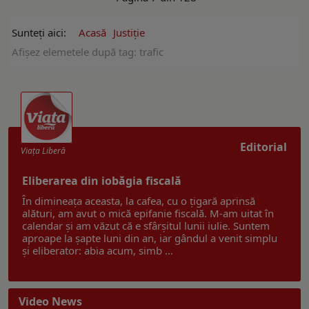
Sunteți aici:
Acasă
Justiție
Afişez elemetele după tag: trafic
Editorial
Viaţa Liberă
Eliberarea din iobăgia fiscală
În dimineața aceasta, la cafea, cu o țigară aprinsă
alături, am avut o mică epifanie fiscală. M-am uitat în
calendar și am văzut că e sfârșitul lunii iulie. Suntem
aproape la șapte luni din an, iar gândul a venit simplu
și eliberator: abia acum, simb ...
Video News