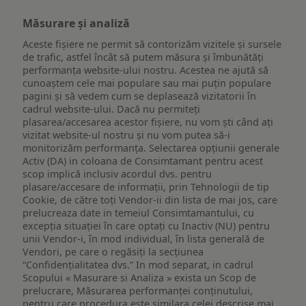
Măsurare și analiză
Aceste fișiere ne permit să contorizăm vizitele și sursele
de trafic, astfel încât să putem măsura și îmbunătăți
performanța website-ului nostru. Acestea ne ajută să
cunoaștem cele mai populare sau mai puțin populare
pagini și să vedem cum se deplasează vizitatorii în
cadrul website-ului. Dacă nu permiteți
plasarea/accesarea acestor fișiere, nu vom ști când ați
vizitat website-ul nostru și nu vom putea să-i
monitorizăm performanța. Selectarea opțiunii generale
Activ (DA) in coloana de Consimtamant pentru acest
scop implică inclusiv acordul dvs. pentru
plasare/accesare de informații, prin Tehnologii de tip
Cookie, de către toți Vendor-ii din lista de mai jos, care
prelucreaza date in temeiul Consimtamantului, cu
excepția situației în care optați cu Inactiv (NU) pentru
unii Vendor-i, în mod individual, în lista generală de
Vendori, pe care o regăsiți la secțiunea
“Confidențialitatea dvs.” In mod separat, in cadrul
Scopului « Masurare si Analiza » exista un Scop de
prelucrare, Măsurarea performanței conținutului,
pentru care procedura este similara celei descrise mai