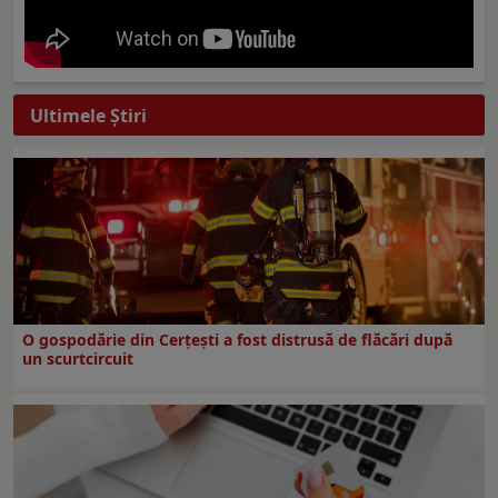
Ultimele Ştiri
O gospodărie din Cerțești a fost distrusă de flăcări după
un scurtcircuit