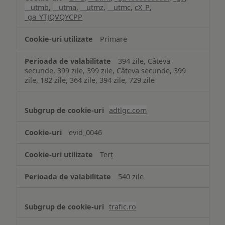
__utmb
,
__utma
,
__utmz
,
__utmc
,
cX_P
,
_ga_YTJQVQYCPP
Primare
394 zile, Câteva
secunde, 399 zile, 399 zile, Câteva secunde, 399
zile, 182 zile, 364 zile, 394 zile, 729 zile
adtlgc.com
evid_0046
Terț
540 zile
trafic.ro