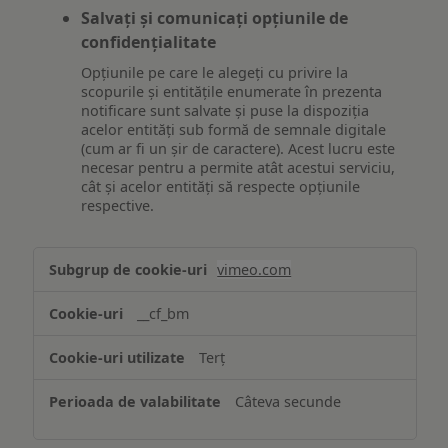
Salvați și comunicați opțiunile de
confidențialitate
Opțiunile pe care le alegeți cu privire la
scopurile și entitățile enumerate în prezenta
notificare sunt salvate și puse la dispoziția
acelor entități sub formă de semnale digitale
(cum ar fi un șir de caractere). Acest lucru este
necesar pentru a permite atât acestui serviciu,
cât și acelor entități să respecte opțiunile
respective.
Asigurarea
vimeo.com
funcționalităților
website-
__cf_bm
ului
Terț
Câteva secunde