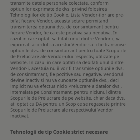
transmite datele personale colectate, conform
optiunilor exprimate de dvs. privind folosirea
Tehnologiilor de tip Cookie. Lista Vendor-ilor are pre-
bifat fiecare Vendor, aceasta setare permitand
transmiterea optiunii dvs. de consimtamant pentru
fiecare Vendor, fie ca este pozitiva sau negativa. In
cazul in care optati sa bifati unul dintre Vendor-i, va
exprimati acordul ca acestui Vendor sa ii fie transmise
optiunile dvs. de consimtamant pentru toate Scopurile
de Prelucrare ale Vendor-ului respectiv, utilizate pe
website. In cazul in care optati sa debifati unul dintre
Vendor-i, acestuia nu ii vor fi transmise optiunile dvs.
de consimtamant, fie pozitive sau negative. Vendorul
devine inactiv si nu va cunoaste optiunile dvs., deci
implicit nu va efectua nicio Prelucrare a datelor dvs.,
intemeiata pe Consimtamant, pentru niciunul dintre
Scopurile de Prelucrare de pe website, chiar daca dvs.
ati optat cu DA pentru un Scop ce se regaseste printre
Scopurile de Prelucrare ale respectivului Vendor
inactivat.
Tehnologii de tip Cookie strict necesare