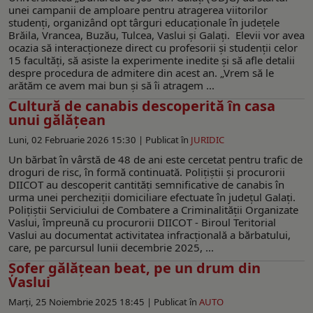
unei campanii de amploare pentru atragerea viitorilor
studenți, organizând opt târguri educaționale în județele
Brăila, Vrancea, Buzău, Tulcea, Vaslui și Galați. Elevii vor avea
ocazia să interacționeze direct cu profesorii și studenții celor
15 facultăți, să asiste la experimente inedite și să afle detalii
despre procedura de admitere din acest an. „Vrem să le
arătăm ce avem mai bun și să îi atragem ...
Cultură de canabis descoperită în casa
unui gălățean
Luni, 02 Februarie 2026 15:30 |
Publicat în
JURIDIC
Un bărbat în vârstă de 48 de ani este cercetat pentru trafic de
droguri de risc, în formă continuată. Polițiștii și procurorii
DIICOT au descoperit cantități semnificative de canabis în
urma unei percheziții domiciliare efectuate în județul Galați.
Polițiștii Serviciului de Combatere a Criminalității Organizate
Vaslui, împreună cu procurorii DIICOT - Biroul Teritorial
Vaslui au documentat activitatea infracțională a bărbatului,
care, pe parcursul lunii decembrie 2025, ...
Şofer gălăţean beat, pe un drum din
Vaslui
Marți, 25 Noiembrie 2025 18:45 |
Publicat în
AUTO