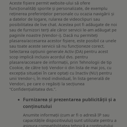
Aceste fișiere permit website-ului să ofere
funcționalități sporite și personalizate, de exemplu
reţinerea preferinţelor personale cu ocazia navigării și
a datelor de logare, rularea de videoclipuri sau
posibilitatea de live chat. Acestea pot fi adăugate de noi
sau de furnizori terți ale căror servicii le-am adăugat pe
paginile noastre (Vendor-i). Dacă nu permiteți
plasarea/accesarea acestor fișiere, este posibil ca unele
sau toate aceste servicii să nu funcționeze corect.
Selectarea opțiunii generale Activ (DA) pentru acest
scop implică inclusiv acordul dvs. pentru
plasare/accesare de informații, prin Tehnologii de tip
Cookie, de către toți Vendor-ii din lista de mai jos, cu
excepția situației în care optați cu Inactiv (NU) pentru
unii Vendor-i, în mod individual, în lista generală de
Vendori, pe care o regăsiți la secțiunea
“Confidențialitatea dvs.”.
Furnizarea și prezentarea publicității și a
conținutului
Anumite informații (cum ar fi o adresă IP sau
capacitățile dispozitivului) sunt utilizate pentru a
asigura compatibilitatea tehnică a conținutului