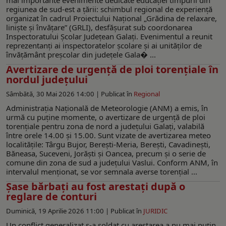
regiunea de sud-est a țării: schimbul regional de experiență
organizat în cadrul Proiectului Național „Grădina de relaxare,
liniște și învățare” (GRLI), desfășurat sub coordonarea
Inspectoratului Școlar Județean Galați. Evenimentul a reunit
reprezentanți ai inspectoratelor școlare și ai unităților de
învățământ preșcolar din județele Gala� ...
Avertizare de urgenţă de ploi torenţiale în
nordul judeţului
Sâmbătă, 30 Mai 2026 14:00 |
Publicat în
Regional
Administrația Națională de Meteorologie (ANM) a emis, în
urmă cu puţine momente, o avertizare de urgenţă de ploi
torenţiale pentru zona de nord a judeţului Galaţi, valabilă
între orele 14.00 şi 15.00. Sunt vizate de avertizarea meteo
localităţile: Târgu Bujor, Berești-Meria, Berești, Cavadinești,
Băneasa, Suceveni, Jorăști şi Oancea, precum şi o serie de
comune din zona de sud a judeţului Vaslui. Conform ANM, în
intervalul menţionat, se vor semnala averse torențial ...
Șase bărbați au fost arestați după o
reglare de conturi
Duminică, 19 Aprilie 2026 11:00 |
Publicat în
JURIDIC
Un conflict generalizat s-a soldat cu arestarea a nu mai puțin