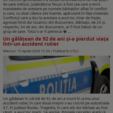
de șase indivizi. Judecătoria Tecuci a fost cea care a emis
mandatele de arestare pe numele bărbaților aflați în conflict
și care, cu doar câteva zile înainte, apăruseră în fața instanței.
Conflictul care a dus la arestare a avut loc chiar de Paște,
agresați fiind doi localnici din Buciumeni. Bărbații, de 25 și,
respectiv, 54 de ani, din Buciumeni, ar fi fost bătuți de un
grup de șase. Totul s-ar fi petrecut � ...
Un gălățean de 92 de ani și-a pierdut viața
într-un accident rutier
Miercuri, 15 Aprilie 2026 15:30 |
Publicat în
UTILE
Un gălățean în vârstă de 92 de ani a murit în urma unui
accident rutier, în care două mașini s-au ciocnit pe autostrada
A7, în județul Buzău. Tragedia, în care alți doi bărbați au fost
răniți, a avut loc marți, 14 aprilie. Primele cercetări arată că