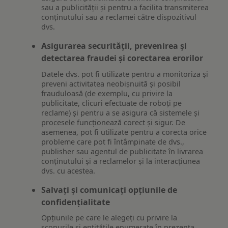
sau a publicității și pentru a facilita transmiterea
conținutului sau a reclamei către dispozitivul
dvs.
Asigurarea securității, prevenirea și
detectarea fraudei și corectarea erorilor
Datele dvs. pot fi utilizate pentru a monitoriza și
preveni activitatea neobișnuită și posibil
frauduloasă (de exemplu, cu privire la
publicitate, clicuri efectuate de roboți pe
reclame) și pentru a se asigura că sistemele și
procesele funcționează corect și sigur. De
asemenea, pot fi utilizate pentru a corecta orice
probleme care pot fi întâmpinate de dvs.,
publisher sau agentul de publicitate în livrarea
conținutului și a reclamelor și la interacțiunea
dvs. cu acestea.
Salvați și comunicați opțiunile de
confidențialitate
Opțiunile pe care le alegeți cu privire la
scopurile și entitățile enumerate în prezenta