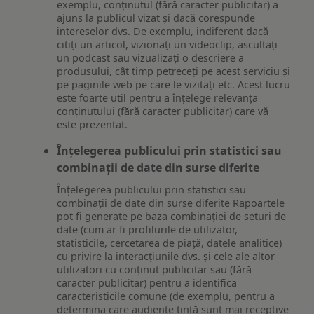
exemplu, conținutul (fără caracter publicitar) a
ajuns la publicul vizat și dacă corespunde
intereselor dvs. De exemplu, indiferent dacă
citiți un articol, vizionați un videoclip, ascultați
un podcast sau vizualizați o descriere a
produsului, cât timp petreceți pe acest serviciu și
pe paginile web pe care le vizitați etc. Acest lucru
este foarte util pentru a înțelege relevanța
conținutului (fără caracter publicitar) care vă
este prezentat.
Înțelegerea publicului prin statistici sau
combinații de date din surse diferite
Înțelegerea publicului prin statistici sau
combinații de date din surse diferite Rapoartele
pot fi generate pe baza combinației de seturi de
date (cum ar fi profilurile de utilizator,
statisticile, cercetarea de piață, datele analitice)
cu privire la interacțiunile dvs. și cele ale altor
utilizatori cu conținut publicitar sau (fără
caracter publicitar) pentru a identifica
caracteristicile comune (de exemplu, pentru a
determina care audiențe țintă sunt mai receptive