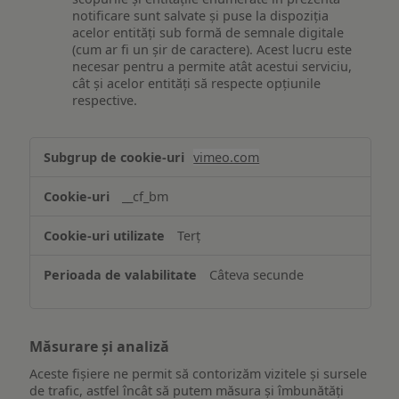
notificare sunt salvate și puse la dispoziția
acelor entități sub formă de semnale digitale
(cum ar fi un șir de caractere). Acest lucru este
necesar pentru a permite atât acestui serviciu,
cât și acelor entități să respecte opțiunile
respective.
Asigurarea
vimeo.com
funcționalităților
website-
__cf_bm
ului
Terț
Câteva secunde
Măsurare și analiză
Aceste fișiere ne permit să contorizăm vizitele și sursele
de trafic, astfel încât să putem măsura și îmbunătăți