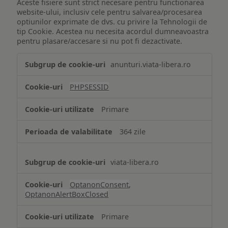
Aceste fisiere sunt strict necesare pentru functionarea
website-ului, inclusiv cele pentru salvarea/procesarea
optiunilor exprimate de dvs. cu privire la Tehnologii de
tip Cookie. Acestea nu necesita acordul dumneavoastra
pentru plasare/accesare si nu pot fi dezactivate.
Tehnologii
anunturi.viata-libera.ro
de
tip
PHPSESSID
Cookie
strict
Primare
necesare
364 zile
viata-libera.ro
OptanonConsent
,
OptanonAlertBoxClosed
Primare