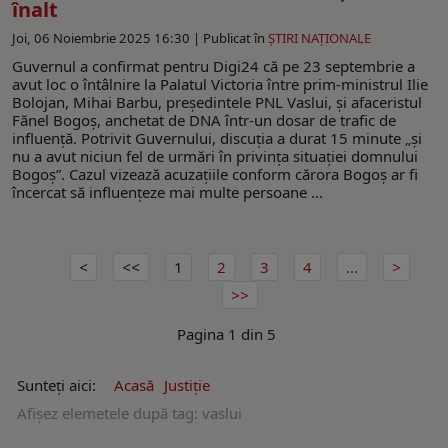
înalt
Joi, 06 Noiembrie 2025 16:30 |
Publicat în
ŞTIRI NAŢIONALE
Guvernul a confirmat pentru Digi24 că pe 23 septembrie a
avut loc o întâlnire la Palatul Victoria între prim-ministrul Ilie
Bolojan, Mihai Barbu, președintele PNL Vaslui, și afaceristul
Fănel Bogoș, anchetat de DNA într-un dosar de trafic de
influență. Potrivit Guvernului, discuția a durat 15 minute „și
nu a avut niciun fel de urmări în privința situației domnului
Bogoș”. Cazul vizează acuzațiile conform cărora Bogoș ar fi
încercat să influențeze mai multe persoane ...
1
2
3
4
...
Pagina 1 din 5
Sunteți aici:
Acasă
Justiție
Afişez elemetele după tag: vaslui