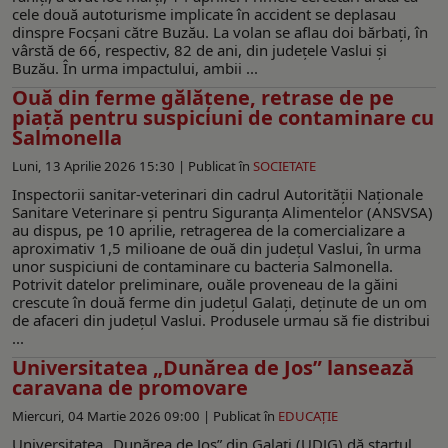
cele două autoturisme implicate în accident se deplasau
dinspre Focșani către Buzău. La volan se aflau doi bărbați, în
vârstă de 66, respectiv, 82 de ani, din județele Vaslui și
Buzău. În urma impactului, ambii ...
Ouă din ferme gălățene, retrase de pe
piață pentru suspiciuni de contaminare cu
Salmonella
Luni, 13 Aprilie 2026 15:30 |
Publicat în
SOCIETATE
Inspectorii sanitar-veterinari din cadrul Autorității Naționale
Sanitare Veterinare și pentru Siguranța Alimentelor (ANSVSA)
au dispus, pe 10 aprilie, retragerea de la comercializare a
aproximativ 1,5 milioane de ouă din județul Vaslui, în urma
unor suspiciuni de contaminare cu bacteria Salmonella.
Potrivit datelor preliminare, ouăle proveneau de la găini
crescute în două ferme din județul Galați, deținute de un om
de afaceri din județul Vaslui. Produsele urmau să fie distribui
...
Universitatea „Dunărea de Jos” lansează
caravana de promovare
Miercuri, 04 Martie 2026 09:00 |
Publicat în
EDUCAŢIE
Universitatea „Dunărea de Jos” din Galați (UDJG) dă startul