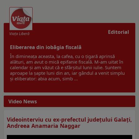
Editorial
Viaţa Liberă
Eliberarea din iobăgia fiscală
În dimineața aceasta, la cafea, cu o țigară aprinsă
alături, am avut o mică epifanie fiscală. M-am uitat în
calendar și am văzut că e sfârșitul lunii iulie. Suntem
aproape la șapte luni din an, iar gândul a venit simplu
și eliberator: abia acum, simb ...
Video News
Videointerviu cu ex-prefectul judeţului Galaţi,
Andreea Anamaria Naggar