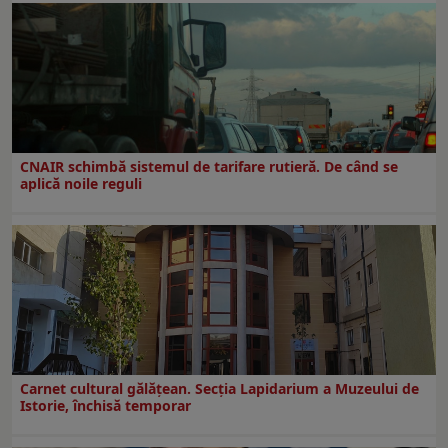
CNAIR schimbă sistemul de tarifare rutieră. De când se
aplică noile reguli
Carnet cultural gălăţean. Secţia Lapidarium a Muzeului de
Istorie, închisă temporar