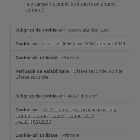
la o campanie publicitară sau la un anumit
conținut).
Măsurare
www.viata-libera.ro
și
analiză
evid_set_0046
,
evid_0046
,
adptset_0046
Primare
Câteva secunde, 90 zile,
Câteva secunde
viata-libera.ro
cX_G
,
__utmt
,
_ga_xxxxxxxxxx
,
_ga
,
__utmb
,
__utma
,
__utmz
,
__utmc
,
cX_P
,
_ga_YTJQVQYCPP
Primare