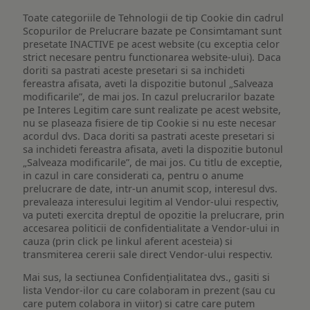
Toate categoriile de Tehnologii de tip Cookie din cadrul
Scopurilor de Prelucrare bazate pe Consimtamant sunt
presetate INACTIVE pe acest website (cu exceptia celor
strict necesare pentru functionarea website-ului). Daca
doriti sa pastrati aceste presetari si sa inchideti
fereastra afisata, aveti la dispozitie butonul „Salveaza
modificarile”, de mai jos. In cazul prelucrarilor bazate
pe Interes Legitim care sunt realizate pe acest website,
nu se plaseaza fisiere de tip Cookie si nu este necesar
acordul dvs. Daca doriti sa pastrati aceste presetari si
sa inchideti fereastra afisata, aveti la dispozitie butonul
„Salveaza modificarile”, de mai jos. Cu titlu de exceptie,
in cazul in care considerati ca, pentru o anume
prelucrare de date, intr-un anumit scop, interesul dvs.
prevaleaza interesului legitim al Vendor-ului respectiv,
va puteti exercita dreptul de opozitie la prelucrare, prin
accesarea politicii de confidentialitate a Vendor-ului in
cauza (prin click pe linkul aferent acesteia) si
transmiterea cererii sale direct Vendor-ului respectiv.
Mai sus, la sectiunea Confidențialitatea dvs., gasiti si
lista Vendor-ilor cu care colaboram in prezent (sau cu
care putem colabora in viitor) si catre care putem