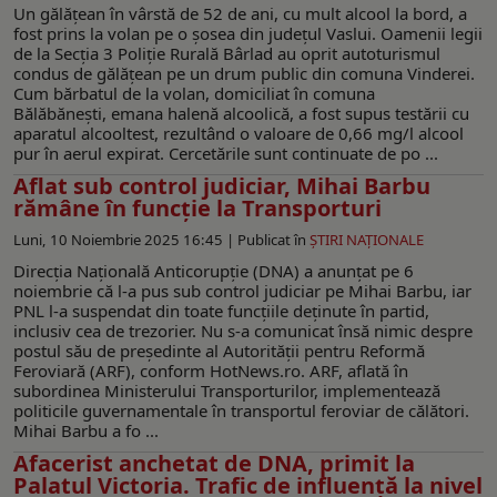
Un gălăţean în vârstă de 52 de ani, cu mult alcool la bord, a
fost prins la volan pe o şosea din judeţul Vaslui. Oamenii legii
de la Secția 3 Poliție Rurală Bârlad au oprit autoturismul
condus de gălăţean pe un drum public din comuna Vinderei.
Cum bărbatul de la volan, domiciliat în comuna
Bălăbănești, emana halenă alcoolică, a fost supus testării cu
aparatul alcooltest, rezultând o valoare de 0,66 mg/l alcool
pur în aerul expirat. Cercetările sunt continuate de po ...
Aflat sub control judiciar, Mihai Barbu
rămâne în funcție la Transporturi
Luni, 10 Noiembrie 2025 16:45 |
Publicat în
ŞTIRI NAŢIONALE
Direcția Națională Anticorupție (DNA) a anunțat pe 6
noiembrie că l-a pus sub control judiciar pe Mihai Barbu, iar
PNL l-a suspendat din toate funcțiile deținute în partid,
inclusiv cea de trezorier. Nu s-a comunicat însă nimic despre
postul său de președinte al Autorității pentru Reformă
Feroviară (ARF), conform HotNews.ro. ARF, aflată în
subordinea Ministerului Transporturilor, implementează
politicile guvernamentale în transportul feroviar de călători.
Mihai Barbu a fo ...
Afacerist anchetat de DNA, primit la
Palatul Victoria. Trafic de influență la nivel