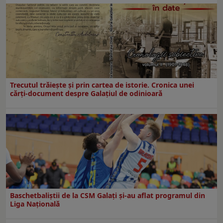
Trecutul trăiește și prin cartea de istorie. Cronica unei
cărți-document despre Galațiul de odinioară
Baschetbaliștii de la CSM Galați și-au aflat programul din
Liga Națională