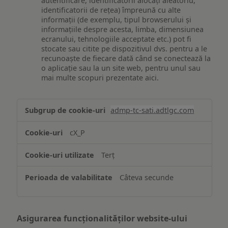
autentificare, identificatorii alocați aleatoriu,
identificatorii de rețea) împreună cu alte
informații (de exemplu, tipul browserului și
informațiile despre acesta, limba, dimensiunea
ecranului, tehnologiile acceptate etc.) pot fi
stocate sau citite pe dispozitivul dvs. pentru a le
recunoaște de fiecare dată când se conectează la
o aplicație sau la un site web, pentru unul sau
mai multe scopuri prezentate aici.
Stocarea
admp-tc-sati.adtlgc.com
și/sau
accesarea
cX_P
informațiilor
de
Terț
pe
un
Câteva secunde
dispozitiv
Asigurarea funcționalităților website-ului