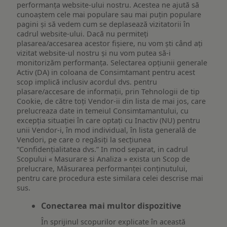
performanța website-ului nostru. Acestea ne ajută să
cunoaștem cele mai populare sau mai puțin populare
pagini și să vedem cum se deplasează vizitatorii în
cadrul website-ului. Dacă nu permiteți
plasarea/accesarea acestor fișiere, nu vom ști când ați
vizitat website-ul nostru și nu vom putea să-i
monitorizăm performanța. Selectarea opțiunii generale
Activ (DA) in coloana de Consimtamant pentru acest
scop implică inclusiv acordul dvs. pentru
plasare/accesare de informații, prin Tehnologii de tip
Cookie, de către toți Vendor-ii din lista de mai jos, care
prelucreaza date in temeiul Consimtamantului, cu
excepția situației în care optați cu Inactiv (NU) pentru
unii Vendor-i, în mod individual, în lista generală de
Vendori, pe care o regăsiți la secțiunea
“Confidențialitatea dvs.” In mod separat, in cadrul
Scopului « Masurare si Analiza » exista un Scop de
prelucrare, Măsurarea performanței conținutului,
pentru care procedura este similara celei descrise mai
sus.
Conectarea mai multor dispozitive
În sprijinul scopurilor explicate în această