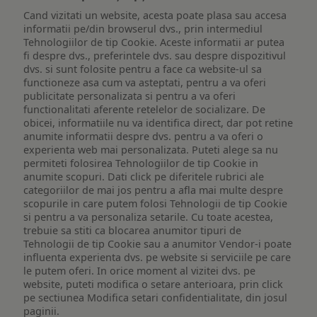
Cand vizitati un website, acesta poate plasa sau accesa
informatii pe/din browserul dvs., prin intermediul
Tehnologiilor de tip Cookie. Aceste informatii ar putea
fi despre dvs., preferintele dvs. sau despre dispozitivul
dvs. si sunt folosite pentru a face ca website-ul sa
functioneze asa cum va asteptati, pentru a va oferi
publicitate personalizata si pentru a va oferi
functionalitati aferente retelelor de socializare. De
obicei, informatiile nu va identifica direct, dar pot retine
anumite informatii despre dvs. pentru a va oferi o
experienta web mai personalizata. Puteti alege sa nu
permiteti folosirea Tehnologiilor de tip Cookie in
anumite scopuri. Dati click pe diferitele rubrici ale
categoriilor de mai jos pentru a afla mai multe despre
scopurile in care putem folosi Tehnologii de tip Cookie
si pentru a va personaliza setarile. Cu toate acestea,
trebuie sa stiti ca blocarea anumitor tipuri de
Tehnologii de tip Cookie sau a anumitor Vendor-i poate
influenta experienta dvs. pe website si serviciile pe care
le putem oferi. In orice moment al vizitei dvs. pe
website, puteti modifica o setare anterioara, prin click
pe sectiunea Modifica setari confidentialitate, din josul
paginii.