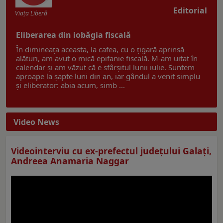
Editorial
Viaţa Liberă
Eliberarea din iobăgia fiscală
În dimineața aceasta, la cafea, cu o țigară aprinsă
alături, am avut o mică epifanie fiscală. M-am uitat în
calendar și am văzut că e sfârșitul lunii iulie. Suntem
aproape la șapte luni din an, iar gândul a venit simplu
și eliberator: abia acum, simb ...
Video News
Videointerviu cu ex-prefectul judeţului Galaţi,
Andreea Anamaria Naggar