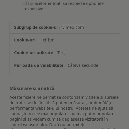
cât și acelor entități să respecte opțiunile
respective.
Asigurarea
vimeo.com
funcționalităților
website-
__cf_bm
ului
Terț
Câteva secunde
Măsurare și analiză
Aceste fișiere ne permit să contorizăm vizitele și sursele
de trafic, astfel încât să putem măsura și îmbunătăți
performanța website-ului nostru. Acestea ne ajută să
cunoaștem cele mai populare sau mai puțin populare
pagini și să vedem cum se deplasează vizitatorii în
cadrul website-ului. Dacă nu permiteți