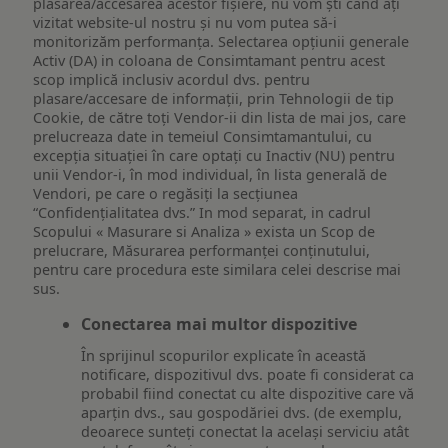
plasarea/accesarea acestor fișiere, nu vom ști când ați
vizitat website-ul nostru și nu vom putea să-i
monitorizăm performanța. Selectarea opțiunii generale
Activ (DA) in coloana de Consimtamant pentru acest
scop implică inclusiv acordul dvs. pentru
plasare/accesare de informații, prin Tehnologii de tip
Cookie, de către toți Vendor-ii din lista de mai jos, care
prelucreaza date in temeiul Consimtamantului, cu
excepția situației în care optați cu Inactiv (NU) pentru
unii Vendor-i, în mod individual, în lista generală de
Vendori, pe care o regăsiți la secțiunea
“Confidențialitatea dvs.” In mod separat, in cadrul
Scopului « Masurare si Analiza » exista un Scop de
prelucrare, Măsurarea performanței conținutului,
pentru care procedura este similara celei descrise mai
sus.
Conectarea mai multor dispozitive
În sprijinul scopurilor explicate în această
notificare, dispozitivul dvs. poate fi considerat ca
probabil fiind conectat cu alte dispozitive care vă
aparțin dvs., sau gospodăriei dvs. (de exemplu,
deoarece sunteți conectat la același serviciu atât