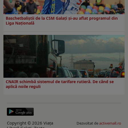
Baschetbaliștii de la CSM Galați și-au aflat programul din
Liga Națională
CNAIR schimbă sistemul de tarifare rutieră. De când se
aplică noile reguli
Copyright © 2026 Viaţa
Dezvoltat de
activemall.ro
Liberă Galaţi. Toate