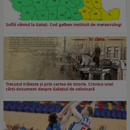
Suflă vântul la Galaţi. Cod galben instituit de meteorologi
Trecutul trăiește și prin cartea de istorie. Cronica unei
cărți-document despre Galațiul de odinioară