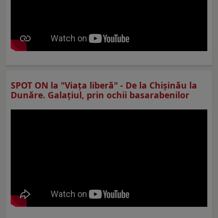
SPOT ON la "Viaţa liberă" - De la Chișinău la
Dunăre. Galațiul, prin ochii basarabenilor