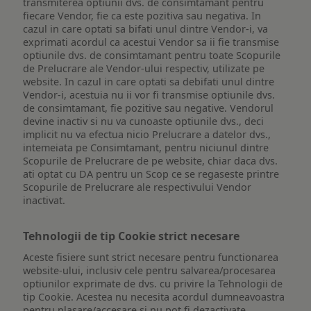
transmiterea optiunii dvs. de consimtamant pentru
fiecare Vendor, fie ca este pozitiva sau negativa. In
cazul in care optati sa bifati unul dintre Vendor-i, va
exprimati acordul ca acestui Vendor sa ii fie transmise
optiunile dvs. de consimtamant pentru toate Scopurile
de Prelucrare ale Vendor-ului respectiv, utilizate pe
website. In cazul in care optati sa debifati unul dintre
Vendor-i, acestuia nu ii vor fi transmise optiunile dvs.
de consimtamant, fie pozitive sau negative. Vendorul
devine inactiv si nu va cunoaste optiunile dvs., deci
implicit nu va efectua nicio Prelucrare a datelor dvs.,
intemeiata pe Consimtamant, pentru niciunul dintre
Scopurile de Prelucrare de pe website, chiar daca dvs.
ati optat cu DA pentru un Scop ce se regaseste printre
Scopurile de Prelucrare ale respectivului Vendor
inactivat.
Tehnologii de tip Cookie strict necesare
Aceste fisiere sunt strict necesare pentru functionarea
website-ului, inclusiv cele pentru salvarea/procesarea
optiunilor exprimate de dvs. cu privire la Tehnologii de
tip Cookie. Acestea nu necesita acordul dumneavoastra
pentru plasare/accesare si nu pot fi dezactivate.