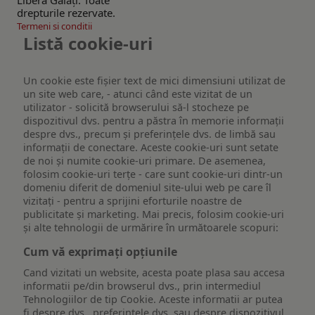
drepturile rezervate.
Termeni si conditii
Listă cookie-uri
Un cookie este fişier text de mici dimensiuni utilizat de
un site web care, - atunci când este vizitat de un
utilizator - solicită browserului să-l stocheze pe
dispozitivul dvs. pentru a păstra în memorie informații
despre dvs., precum și preferințele dvs. de limbă sau
informații de conectare. Aceste cookie-uri sunt setate
de noi și numite cookie-uri primare. De asemenea,
folosim cookie-uri terțe - care sunt cookie-uri dintr-un
domeniu diferit de domeniul site-ului web pe care îl
vizitați - pentru a sprijini eforturile noastre de
publicitate și marketing. Mai precis, folosim cookie-uri
și alte tehnologii de urmărire în următoarele scopuri:
Cum vă exprimați opțiunile
Cand vizitati un website, acesta poate plasa sau accesa
informatii pe/din browserul dvs., prin intermediul
Tehnologiilor de tip Cookie. Aceste informatii ar putea
fi despre dvs., preferintele dvs. sau despre dispozitivul