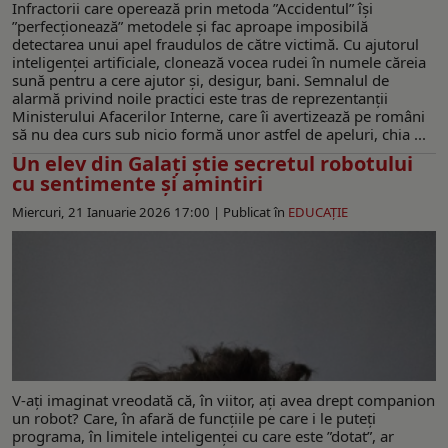
Infractorii care operează prin metoda ”Accidentul” își
”perfecționează” metodele și fac aproape imposibilă
detectarea unui apel fraudulos de către victimă. Cu ajutorul
inteligenței artificiale, clonează vocea rudei în numele căreia
sună pentru a cere ajutor și, desigur, bani. Semnalul de
alarmă privind noile practici este tras de reprezentanții
Ministerului Afacerilor Interne, care îi avertizează pe români
să nu dea curs sub nicio formă unor astfel de apeluri, chia ...
Un elev din Galați știe secretul robotului
cu sentimente și amintiri
Miercuri, 21 Ianuarie 2026 17:00 |
Publicat în
EDUCAŢIE
V-ați imaginat vreodată că, în viitor, ați avea drept companion
un robot? Care, în afară de funcțiile pe care i le puteți
programa, în limitele inteligenței cu care este ”dotat”, ar