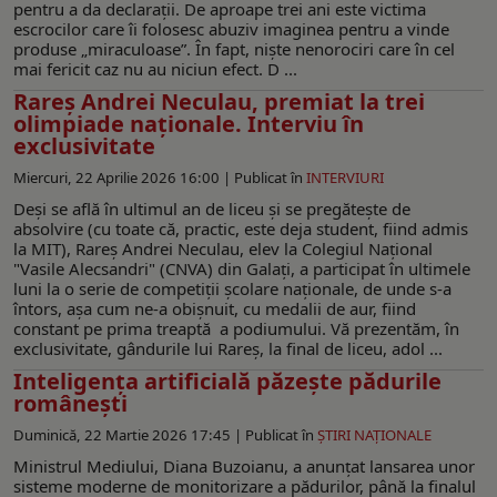
pentru a da declarații. De aproape trei ani este victima
escrocilor care îi folosesc abuziv imaginea pentru a vinde
produse „miraculoase”. În fapt, niște nenorociri care în cel
mai fericit caz nu au niciun efect. D ...
Rareș Andrei Neculau, premiat la trei
olimpiade naționale. Interviu în
exclusivitate
Miercuri, 22 Aprilie 2026 16:00 |
Publicat în
INTERVIURI
Deși se află în ultimul an de liceu și se pregătește de
absolvire (cu toate că, practic, este deja student, fiind admis
la MIT), Rareș Andrei Neculau, elev la Colegiul Naţional
"Vasile Alecsandri" (CNVA) din Galați, a participat în ultimele
luni la o serie de competiții școlare naționale, de unde s-a
întors, așa cum ne-a obișnuit, cu medalii de aur, fiind
constant pe prima treaptă a podiumului. Vă prezentăm, în
exclusivitate, gândurile lui Rareș, la final de liceu, adol ...
Inteligența artificială păzește pădurile
românești
Duminică, 22 Martie 2026 17:45 |
Publicat în
ŞTIRI NAŢIONALE
Ministrul Mediului, Diana Buzoianu, a anunțat lansarea unor
sisteme moderne de monitorizare a pădurilor, până la finalul