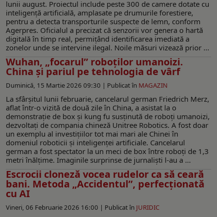
lunii august. Proiectul include peste 300 de camere dotate cu
inteligență artificială, amplasate pe drumurile forestiere,
pentru a detecta transporturile suspecte de lemn, conform
Agerpres. Oficialul a precizat că senzorii vor genera o hartă
digitală în timp real, permițând identificarea imediată a
zonelor unde se intervine ilegal. Noile măsuri vizează prior ...
Wuhan, „focarul” roboților umanoizi.
China și pariul pe tehnologia de vârf
Duminică, 15 Martie 2026 09:30 |
Publicat în
MAGAZIN
La sfârșitul lunii februarie, cancelarul german Friedrich Merz,
aflat într-o vizită de două zile în China, a asistat la o
demonstrație de box și kung fu susținută de roboți umanoizi,
dezvoltați de compania chineză Unitree Robotics. A fost doar
un exemplu al investițiilor tot mai mari ale Chinei în
domeniul roboticii și inteligenței artificiale. Cancelarul
german a fost spectator la un meci de box între roboți de 1,3
metri înălțime. Imaginile surprinse de jurnaliști l-au a ...
Escrocii cloneză vocea rudelor ca să ceară
bani. Metoda „Accidentul”, perfecţionată
cu AI
Vineri, 06 Februarie 2026 16:00 |
Publicat în
JURIDIC