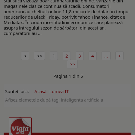
Statistica vizează doar cumpărăturile online. Vânzările din
magazinele clasice continuă să scadă. Consumatorii
americani au cheltuit online 11,8 miliarde de dolari în timpul
reducerilor de Black Friday, potrivit Yahoo.Finance, citat de
Mediafax. În ciuda incertitudinii economice care planează
asupra întregului sezon de sărbători din acest an,
cumpărătorii au ...
1
2
3
4
...
Pagina 1 din 5
Sunteți aici:
Acasă
Lumea IT
Afişez elemetele după tag: inteligenta artificiala