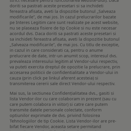
strict necesare pentru functionarea website-ului). Daca
doriti sa pastrati aceste presetari si sa inchideti
fereastra afisata, aveti la dispozitie butonul „Salveaza
modificarile”, de mai jos. In cazul prelucrarilor bazate
pe Interes Legitim care sunt realizate pe acest website,
nu se plaseaza fisiere de tip Cookie si nu este necesar
acordul dvs. Daca doriti sa pastrati aceste presetari si
sa inchideti fereastra afisata, aveti la dispozitie butonul
„Salveaza modificarile”, de mai jos. Cu titlu de exceptie,
in cazul in care considerati ca, pentru o anume
prelucrare de date, intr-un anumit scop, interesul dvs.
prevaleaza interesului legitim al Vendor-ului respectiv,
va puteti exercita dreptul de opozitie la prelucrare, prin
accesarea politicii de confidentialitate a Vendor-ului in
cauza (prin click pe linkul aferent acesteia) si
transmiterea cererii sale direct Vendor-ului respectiv.
Mai sus, la sectiunea Confidențialitatea dvs., gasiti si
lista Vendor-ilor cu care colaboram in prezent (sau cu
care putem colabora in viitor) si catre care putem
transmite datele personale colectate, conform
optiunilor exprimate de dvs. privind folosirea
Tehnologiilor de tip Cookie. Lista Vendor-ilor are pre-
bifat fiecare Vendor, aceasta setare permitand