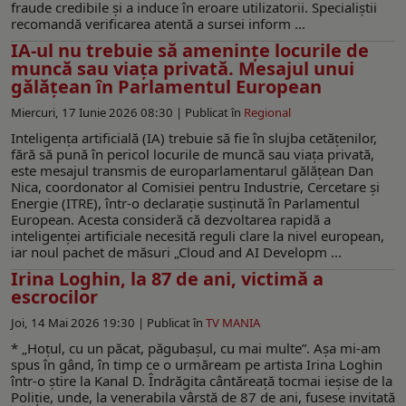
fraude credibile și a induce în eroare utilizatorii. Specialiștii
recomandă verificarea atentă a sursei inform ...
IA-ul nu trebuie să amenințe locurile de
muncă sau viața privată. Mesajul unui
gălățean în Parlamentul European
Miercuri, 17 Iunie 2026 08:30 |
Publicat în
Regional
Inteligența artificială (IA) trebuie să fie în slujba cetățenilor,
fără să pună în pericol locurile de muncă sau viața privată,
este mesajul transmis de europarlamentarul gălățean Dan
Nica, coordonator al Comisiei pentru Industrie, Cercetare și
Energie (ITRE), într-o declarație susținută în Parlamentul
European. Acesta consideră că dezvoltarea rapidă a
inteligenței artificiale necesită reguli clare la nivel european,
iar noul pachet de măsuri „Cloud and AI Developm ...
Irina Loghin, la 87 de ani, victimă a
escrocilor
Joi, 14 Mai 2026 19:30 |
Publicat în
TV MANIA
* „Hoțul, cu un păcat, păgubașul, cu mai multe”. Așa mi-am
spus în gând, în timp ce o urmăream pe artista Irina Loghin
într-o știre la Kanal D. Îndrăgita cântăreață tocmai ieșise de la
Poliție, unde, la venerabila vârstă de 87 de ani, fusese invitată