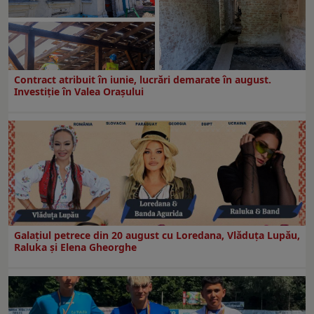
Contract atribuit în iunie, lucrări demarate în august.
Investiţie în Valea Oraşului
Galaţiul petrece din 20 august cu Loredana, Vlăduța Lupău,
Raluka și Elena Gheorghe