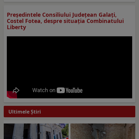
Preşedintele Consiliului Judeţean Galaţi,
Costel Fotea, despre situaţia Combinatului
Liberty
Ultimele Ştiri