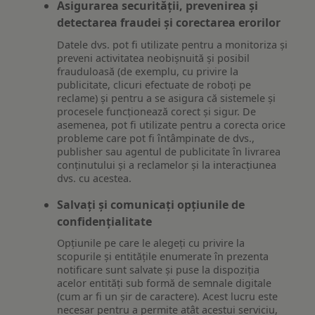
Asigurarea securității, prevenirea și
detectarea fraudei și corectarea erorilor
Datele dvs. pot fi utilizate pentru a monitoriza și
preveni activitatea neobișnuită și posibil
frauduloasă (de exemplu, cu privire la
publicitate, clicuri efectuate de roboți pe
reclame) și pentru a se asigura că sistemele și
procesele funcționează corect și sigur. De
asemenea, pot fi utilizate pentru a corecta orice
probleme care pot fi întâmpinate de dvs.,
publisher sau agentul de publicitate în livrarea
conținutului și a reclamelor și la interacțiunea
dvs. cu acestea.
Salvați și comunicați opțiunile de
confidențialitate
Opțiunile pe care le alegeți cu privire la
scopurile și entitățile enumerate în prezenta
notificare sunt salvate și puse la dispoziția
acelor entități sub formă de semnale digitale
(cum ar fi un șir de caractere). Acest lucru este
necesar pentru a permite atât acestui serviciu,