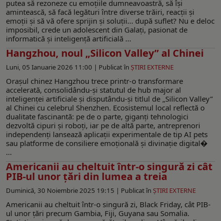
putea să rezoneze cu emoțiile dumneavoastră, să își
amintească, să facă legături între diverse trăiri, reacții și
emoții și să vă ofere sprijin și soluții... după suflet? Nu e deloc
imposibil, crede un adolescent din Galați, pasionat de
informatică și inteligență artificială ...
Hangzhou, noul „Silicon Valley” al Chinei
Luni, 05 Ianuarie 2026 11:00 |
Publicat în
ŞTIRI EXTERNE
Oraşul chinez Hangzhou trece printr-o transformare
accelerată, consolidându-și statutul de hub major al
inteligenţei artificiale și disputându-și titlul de „Silicon Valley”
al Chinei cu celebrul Shenzhen. Ecosistemul local reflectă o
dualitate fascinantă: pe de o parte, giganți tehnologici
dezvoltă cipuri și roboți, iar pe de altă parte, antreprenori
independenți lansează aplicații experimentale de tip AI pets
sau platforme de consiliere emoțională și divinație digital�
...
Americanii au cheltuit într-o singură zi cât
PIB-ul unor țări din lumea a treia
Duminică, 30 Noiembrie 2025 19:15 |
Publicat în
ŞTIRI EXTERNE
Americanii au cheltuit într-o singură zi, Black Friday, cât PIB-
ul unor țări precum Gambia, Fiji, Guyana sau Somalia.