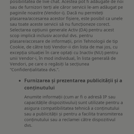
posibilitatea de live chat. Acestea pot fi adăugate de noi
sau de furnizori terți ale căror servicii le-am adăugat pe
paginile noastre (Vendor-i). Dacă nu permiteți
plasarea/accesarea acestor fișiere, este posibil ca unele
sau toate aceste servicii să nu funcționeze corect.
Selectarea opțiunii generale Activ (DA) pentru acest
scop implică inclusiv acordul dvs. pentru
plasare/accesare de informații, prin Tehnologii de tip
Cookie, de către toți Vendor-ii din lista de mai jos, cu
excepția situației în care optați cu Inactiv (NU) pentru
unii Vendor-i, în mod individual, în lista generală de
Vendori, pe care o regăsiți la secțiunea
“Confidențialitatea dvs.”.
Furnizarea și prezentarea publicității și a
conținutului
Anumite informații (cum ar fi o adresă IP sau
capacitățile dispozitivului) sunt utilizate pentru a
asigura compatibilitatea tehnică a conținutului
sau a publicității și pentru a facilita transmiterea
conținutului sau a reclamei către dispozitivul
dvs.