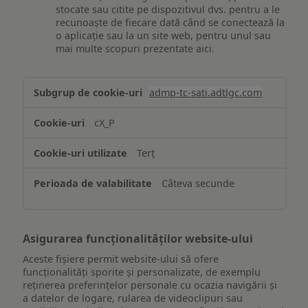
stocate sau citite pe dispozitivul dvs. pentru a le
recunoaște de fiecare dată când se conectează la
o aplicație sau la un site web, pentru unul sau
mai multe scopuri prezentate aici.
Stocarea
admp-tc-sati.adtlgc.com
și/sau
accesarea
cX_P
informațiilor
de
Terț
pe
un
Câteva secunde
dispozitiv
Asigurarea funcționalităților website-ului
Aceste fișiere permit website-ului să ofere
funcționalități sporite și personalizate, de exemplu
reţinerea preferinţelor personale cu ocazia navigării și
a datelor de logare, rularea de videoclipuri sau