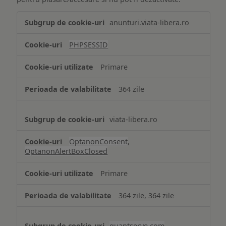
Tehnologii
anunturi.viata-libera.ro
de
tip
PHPSESSID
Cookie
strict
Primare
necesare
364 zile
viata-libera.ro
OptanonConsent
,
OptanonAlertBoxClosed
Primare
364 zile, 364 zile
quantserve.com