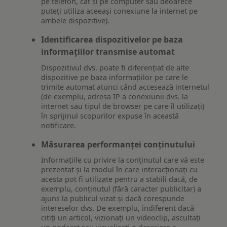
pe telefon, cât și pe computer sau deoarece
puteți utiliza aceeași conexiune la internet pe
ambele dispozitive).
Identificarea dispozitivelor pe baza
informațiilor transmise automat
Dispozitivul dvs. poate fi diferențiat de alte
dispozitive pe baza informațiilor pe care le
trimite automat atunci când accesează internetul
(de exemplu, adresa IP a conexiunii dvs. la
internet sau tipul de browser pe care îl utilizați)
în sprijinul scopurilor expuse în această
notificare.
Măsurarea performanței conținutului
Informațiile cu privire la conținutul care vă este
prezentat și la modul în care interacționați cu
acesta pot fi utilizate pentru a stabili dacă, de
exemplu, conținutul (fără caracter publicitar) a
ajuns la publicul vizat și dacă corespunde
intereselor dvs. De exemplu, indiferent dacă
citiți un articol, vizionați un videoclip, ascultați