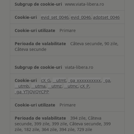
Măsurare
www.viata-libera.ro
și
analiză
evid_set_0046
,
evid_0046
,
adptset_0046
Primare
Câteva secunde, 90 zile,
Câteva secunde
viata-libera.ro
cX_G
,
__utmt
,
_ga_xxxxxxxxxx
,
_ga
,
__utmb
,
__utma
,
__utmz
,
__utmc
,
cX_P
,
_ga_YTJQVQYCPP
Primare
394 zile, Câteva
secunde, 399 zile, 399 zile, Câteva secunde, 399
zile, 182 zile, 364 zile, 394 zile, 729 zile