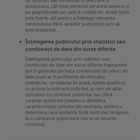
un podcast sau vizualizați o descriere a
produsului, cât timp petreceți pe acest serviciu și
pe paginile web pe care le vizitați etc. Acest lucru
este foarte util pentru a înțelege relevanța
conținutului (fără caracter publicitar) care vă
este prezentat.
Înțelegerea publicului prin statistici sau
combinații de date din surse diferite
Înțelegerea publicului prin statistici sau
combinații de date din surse diferite Rapoartele
pot fi generate pe baza combinației de seturi de
date (cum ar fi profilurile de utilizator,
statisticile, cercetarea de piață, datele analitice)
cu privire la interacțiunile dvs. și cele ale altor
utilizatori cu conținut publicitar sau (fără
caracter publicitar) pentru a identifica
caracteristicile comune (de exemplu, pentru a
determina care audiențe țintă sunt mai receptive
la o campanie publicitară sau la un anumit
conținut).