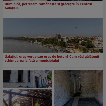
Duminică, petrecem româneşte şi greceşte în Centrul
Galaţiului
Galațiul, oraș verde sau oraș de beton? Cum văd gălățenii
schimbarea la față a municipiului