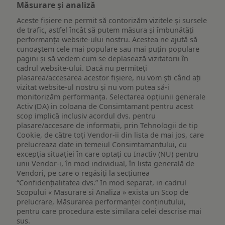
Măsurare și analiză
Aceste fișiere ne permit să contorizăm vizitele și sursele
de trafic, astfel încât să putem măsura și îmbunătăți
performanța website-ului nostru. Acestea ne ajută să
cunoaștem cele mai populare sau mai puțin populare
pagini și să vedem cum se deplasează vizitatorii în
cadrul website-ului. Dacă nu permiteți
plasarea/accesarea acestor fișiere, nu vom ști când ați
vizitat website-ul nostru și nu vom putea să-i
monitorizăm performanța. Selectarea opțiunii generale
Activ (DA) in coloana de Consimtamant pentru acest
scop implică inclusiv acordul dvs. pentru
plasare/accesare de informații, prin Tehnologii de tip
Cookie, de către toți Vendor-ii din lista de mai jos, care
prelucreaza date in temeiul Consimtamantului, cu
excepția situației în care optați cu Inactiv (NU) pentru
unii Vendor-i, în mod individual, în lista generală de
Vendori, pe care o regăsiți la secțiunea
“Confidențialitatea dvs.” In mod separat, in cadrul
Scopului « Masurare si Analiza » exista un Scop de
prelucrare, Măsurarea performanței conținutului,
pentru care procedura este similara celei descrise mai
sus.