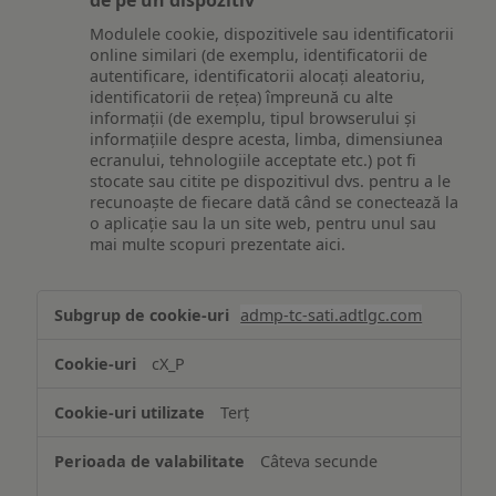
Modulele cookie, dispozitivele sau identificatorii
online similari (de exemplu, identificatorii de
autentificare, identificatorii alocați aleatoriu,
identificatorii de rețea) împreună cu alte
informații (de exemplu, tipul browserului și
informațiile despre acesta, limba, dimensiunea
ecranului, tehnologiile acceptate etc.) pot fi
stocate sau citite pe dispozitivul dvs. pentru a le
recunoaște de fiecare dată când se conectează la
o aplicație sau la un site web, pentru unul sau
mai multe scopuri prezentate aici.
Stocarea
admp-tc-sati.adtlgc.com
și/sau
accesarea
cX_P
informațiilor
de
Terț
pe
un
Câteva secunde
dispozitiv