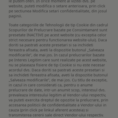
le putem oferi. In orice moment al vizitei dvs. pe
website, puteti modifica o setare anterioara, prin click
pe sectiunea Modifica setari confidentialitate, din josul
paginii.
Toate categoriile de Tehnologii de tip Cookie din cadrul
Scopurilor de Prelucrare bazate pe Consimtamant sunt
presetate INACTIVE pe acest website (cu exceptia celor
strict necesare pentru functionarea website-ului). Daca
doriti sa pastrati aceste presetari si sa inchideti
fereastra afisata, aveti la dispozitie butonul „Salveaza
modificarile”, de mai jos. In cazul prelucrarilor bazate
pe Interes Legitim care sunt realizate pe acest website,
nu se plaseaza fisiere de tip Cookie si nu este necesar
acordul dvs. Daca doriti sa pastrati aceste presetari si
sa inchideti fereastra afisata, aveti la dispozitie butonul
„Salveaza modificarile”, de mai jos. Cu titlu de exceptie,
in cazul in care considerati ca, pentru o anume
prelucrare de date, intr-un anumit scop, interesul dvs.
prevaleaza interesului legitim al Vendor-ului respectiv,
va puteti exercita dreptul de opozitie la prelucrare, prin
accesarea politicii de confidentialitate a Vendor-ului in
cauza (prin click pe linkul aferent acesteia) si
transmiterea cererii sale direct Vendor-ului respectiv.