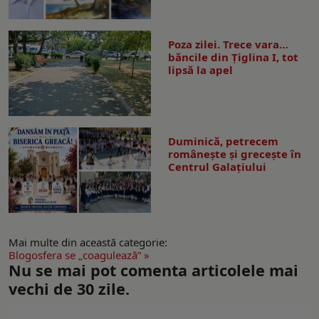
Poza zilei. Trece vara…
băncile din Ţiglina I, tot
lipsă la apel
Duminică, petrecem
româneşte şi greceşte în
Centrul Galaţiului
Mai multe din această categorie:
Blogosfera se „coagulează” »
Nu se mai pot comenta articolele mai
vechi de 30 zile.