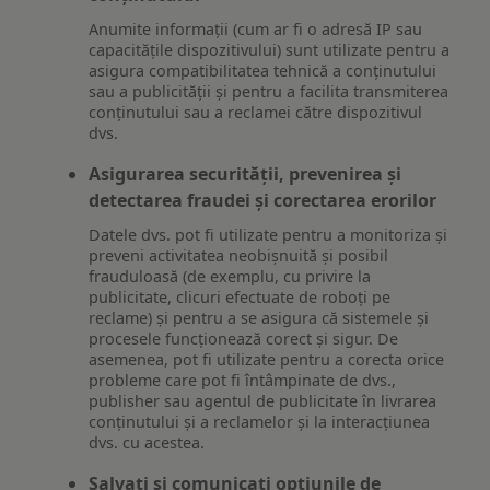
Anumite informații (cum ar fi o adresă IP sau
capacitățile dispozitivului) sunt utilizate pentru a
asigura compatibilitatea tehnică a conținutului
sau a publicității și pentru a facilita transmiterea
conținutului sau a reclamei către dispozitivul
dvs.
Asigurarea securității, prevenirea și
detectarea fraudei și corectarea erorilor
Datele dvs. pot fi utilizate pentru a monitoriza și
preveni activitatea neobișnuită și posibil
frauduloasă (de exemplu, cu privire la
publicitate, clicuri efectuate de roboți pe
reclame) și pentru a se asigura că sistemele și
procesele funcționează corect și sigur. De
asemenea, pot fi utilizate pentru a corecta orice
probleme care pot fi întâmpinate de dvs.,
publisher sau agentul de publicitate în livrarea
conținutului și a reclamelor și la interacțiunea
dvs. cu acestea.
Salvați și comunicați opțiunile de