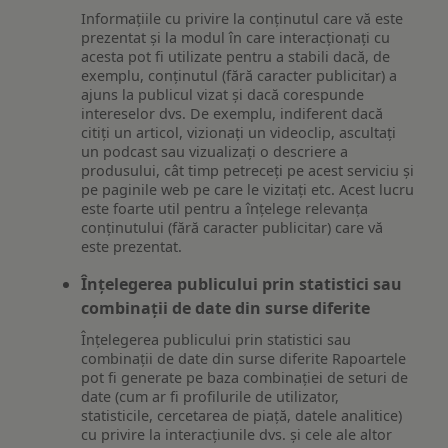
Informațiile cu privire la conținutul care vă este
prezentat și la modul în care interacționați cu
acesta pot fi utilizate pentru a stabili dacă, de
exemplu, conținutul (fără caracter publicitar) a
ajuns la publicul vizat și dacă corespunde
intereselor dvs. De exemplu, indiferent dacă
citiți un articol, vizionați un videoclip, ascultați
un podcast sau vizualizați o descriere a
produsului, cât timp petreceți pe acest serviciu și
pe paginile web pe care le vizitați etc. Acest lucru
este foarte util pentru a înțelege relevanța
conținutului (fără caracter publicitar) care vă
este prezentat.
Înțelegerea publicului prin statistici sau
combinații de date din surse diferite
Înțelegerea publicului prin statistici sau
combinații de date din surse diferite Rapoartele
pot fi generate pe baza combinației de seturi de
date (cum ar fi profilurile de utilizator,
statisticile, cercetarea de piață, datele analitice)
cu privire la interacțiunile dvs. și cele ale altor