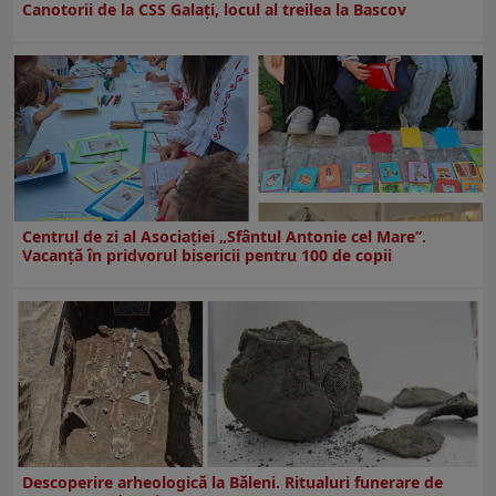
Canotorii de la CSS Galați, locul al treilea la Bascov
Centrul de zi al Asociației „Sfântul Antonie cel Mare”.
Vacanță în pridvorul bisericii pentru 100 de copii
Descoperire arheologică la Băleni. Ritualuri funerare de