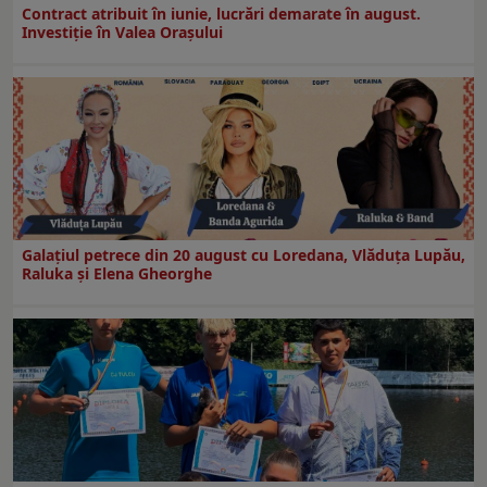
Contract atribuit în iunie, lucrări demarate în august.
Investiţie în Valea Oraşului
Galaţiul petrece din 20 august cu Loredana, Vlăduța Lupău,
Raluka și Elena Gheorghe