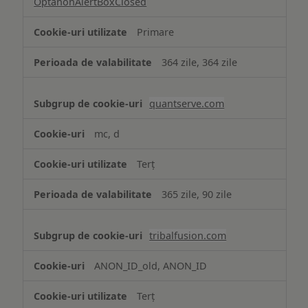
OptanonAlertBoxClosed
Primare
364 zile, 364 zile
quantserve.com
mc, d
Terț
365 zile, 90 zile
tribalfusion.com
ANON_ID_old, ANON_ID
Terț