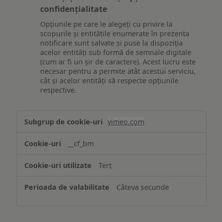
confidențialitate
Opțiunile pe care le alegeți cu privire la
scopurile și entitățile enumerate în prezenta
notificare sunt salvate și puse la dispoziția
acelor entități sub formă de semnale digitale
(cum ar fi un șir de caractere). Acest lucru este
necesar pentru a permite atât acestui serviciu,
cât și acelor entități să respecte opțiunile
respective.
Asigurarea
vimeo.com
funcționalităților
website-
__cf_bm
ului
Terț
Câteva secunde