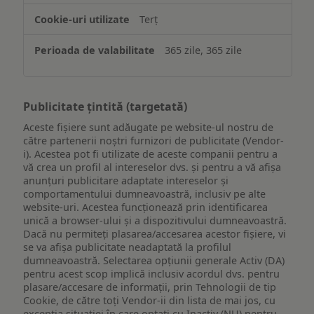
Terț
365 zile, 365 zile
Publicitate țintită (targetată)
Aceste fișiere sunt adăugate pe website-ul nostru de
către partenerii noștri furnizori de publicitate (Vendor-
i). Acestea pot fi utilizate de aceste companii pentru a
vă crea un profil al intereselor dvs. și pentru a vă afișa
anunțuri publicitare adaptate intereselor și
comportamentului dumneavoastră, inclusiv pe alte
website-uri. Acestea funcționează prin identificarea
unică a browser-ului și a dispozitivului dumneavoastră.
Dacă nu permiteți plasarea/accesarea acestor fișiere, vi
se va afișa publicitate neadaptată la profilul
dumneavoastră. Selectarea opțiunii generale Activ (DA)
pentru acest scop implică inclusiv acordul dvs. pentru
plasare/accesare de informații, prin Tehnologii de tip
Cookie, de către toți Vendor-ii din lista de mai jos, cu
excepția situației în care optați cu Inactiv (NU) pentru