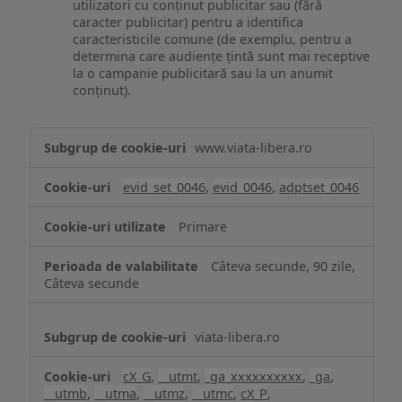
utilizatori cu conținut publicitar sau (fără
caracter publicitar) pentru a identifica
caracteristicile comune (de exemplu, pentru a
determina care audiențe țintă sunt mai receptive
la o campanie publicitară sau la un anumit
conținut).
Măsurare
www.viata-libera.ro
și
analiză
evid_set_0046
,
evid_0046
,
adptset_0046
Primare
Câteva secunde, 90 zile,
Câteva secunde
viata-libera.ro
cX_G
,
__utmt
,
_ga_xxxxxxxxxx
,
_ga
,
__utmb
,
__utma
,
__utmz
,
__utmc
,
cX_P
,