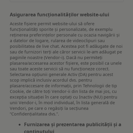
Asigurarea funcționalităților website-ului
Aceste fișiere permit website-ului să ofere
funcționalități sporite și personalizate, de exemplu
reţinerea preferinţelor personale cu ocazia navigării și
a datelor de logare, rularea de videoclipuri sau
posibilitatea de live chat. Acestea pot fi adăugate de noi
sau de furnizori terți ale căror servicii le-am adăugat pe
paginile noastre (Vendor-i). Dacă nu permiteți
plasarea/accesarea acestor fișiere, este posibil ca unele
sau toate aceste servicii să nu funcționeze corect.
Selectarea opțiunii generale Activ (DA) pentru acest
scop implică inclusiv acordul dvs. pentru
plasare/accesare de informații, prin Tehnologii de tip
Cookie, de către toți Vendor-ii din lista de mai jos, cu
excepția situației în care optați cu Inactiv (NU) pentru
unii Vendor-i, în mod individual, în lista generală de
Vendori, pe care o regăsiți la secțiunea
“Confidențialitatea dvs.”.
Furnizarea și prezentarea publicității și a
conținutului