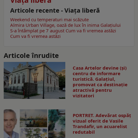
Viaţa liberă
Articole recente - Viaţa liberă
Weekend cu temperaturi mai scăzute
Almira Urban Village, oază de lux în inima Galațiului
S-a întâmplat pe 7 august
Cum va fi vremea astăzi
Cum va fi vremea astăzi
Articole înrudite
Casa Artelor devine (şi)
centru de informare
turistică. Galaţiul,
promovat ca destinaţie
atractivă pentru
vizitatori
PORTRET. Adevărat ospăț
vizual oferit de Vasile
Trandafir, un acuarelist
redutabil