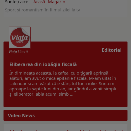
Sunteți aici:
Acasă
Magazin
Sport și romantism în filmul zilei la tv
Editorial
Viaţa Liberă
Eliberarea din iobăgia fiscală
În dimineața aceasta, la cafea, cu o țigară aprinsă
alături, am avut o mică epifanie fiscală. M-am uitat în
calendar și am văzut că e sfârșitul lunii iulie. Suntem
aproape la șapte luni din an, iar gândul a venit simplu
și eliberator: abia acum, simb ...
Video News