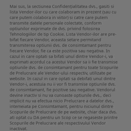
Mai sus, la sectiunea Confidențialitatea dvs., gasiti si
lista Vendor-ilor cu care colaboram in prezent (sau cu
care putem colabora in viitor) si catre care putem
transmite datele personale colectate, conform
optiunilor exprimate de dvs. privind folosirea
Tehnologiilor de tip Cookie. Lista Vendor-ilor are pre-
bifat fiecare Vendor, aceasta setare permitand
transmiterea optiunii dvs. de consimtamant pentru
fiecare Vendor, fie ca este pozitiva sau negativa. In
cazul in care optati sa bifati unul dintre Vendor-i, va
exprimati acordul ca acestui Vendor sa ii fie transmise
optiunile dvs. de consimtamant pentru toate Scopurile
de Prelucrare ale Vendor-ului respectiv, utilizate pe
website. In cazul in care optati sa debifati unul dintre
Vendor-i, acestuia nu ii vor fi transmise optiunile dvs.
de consimtamant, fie pozitive sau negative. Vendorul
devine inactiv si nu va cunoaste optiunile dvs., deci
implicit nu va efectua nicio Prelucrare a datelor dvs.,
intemeiata pe Consimtamant, pentru niciunul dintre
Scopurile de Prelucrare de pe website, chiar daca dvs.
ati optat cu DA pentru un Scop ce se regaseste printre
Scopurile de Prelucrare ale respectivului Vendor
inactivat.