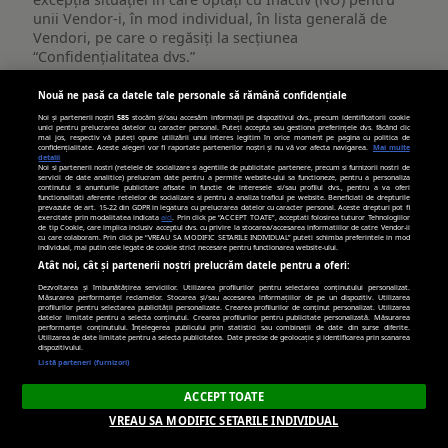
unii Vendor-i, în mod individual, în lista generală de
Vendori, pe care o regăsiți la secțiunea
“Confidențialitatea dvs.”
Publicitate
Nouă ne pasă ca datele tale personale să rămână confidențiale
viata-libera.ro
țintită
Noi și partenerii noștri
585
stocăm și/sau accesăm informații pe dispozitivul dvs., precum identificatorii cookie
unici pentru prelucrarea datelor cu caracter personal. Puteți accepta sau gestiona preferințele dvs. făcând clic
(targetată)
mai jos, respectiv vă puteți opune utilizării unui interes legitim în orice moment pe pagina cu politica de
__gpi
,
_cc_id
confidențialitate. Aceste alegeri vor fi raportate partenerilor noștri și nu vă vor afecta navigarea.
Mai multe
detalii
Noi si partenerii nostri (retelele de socializare si agentiile de publicitate partenere, precum si furnizorii nostri de
servicii de date analitice) prelucram date pentru a permite website-ului sa functioneze, pentru a personaliza
Primare
continutul si anunturile publicitare afisate in functie de interesele si/sau profilul dvs., pentru a va oferi
functionalitati aferente retelelor de socializare si pentru a analiza traficul pe website. Beneficiati de drepturile
prevazute de art. 15-22 din GDPR in legatura cu prelucrarea datelor cu caracter personal. Aceste drepturi pot fi
exercitate prin modalitatea indicata
aici
. Prin click pe “ACCEPT TOATE”, acceptati folosirea tuturor Tehnologiilor
de tip Cookie, care implica inclusiv acceptul dvs. cu privire la stocarea/accesarea informatiilor de catre Vendor-ii
389 zile, 269 zile
cu care colaboram. Prin click pe “VREAU SA MODIFIC SETARILE INDIVIDUAL” puteti schimba preferintele in mod
individual, mai putin cele legate de cookie strict necesare pentru functionarea website-ului.
Atât noi, cât și partenerii noștri prelucrăm datele pentru a oferi:
Dezvoltarea și îmbunătățirea serviciilor. Utilizarea profilurilor pentru selectarea conținutului personalizat.
turn.com
Măsurarea performanței reclamelor. Stocarea și/sau accesarea informațiilor de pe un dispozitiv. Utilizarea
profilurilor pentru selectarea publicității personalizate. Crearea profilurilor de conținut personalizat. Utilizarea
datelor limitate pentru a selecta conținutul. Crearea profilurilor pentru publicitate personalizată. Măsurarea
performanței conținutului. Înțelegerea publicului prin statistici sau combinații de date din surse diferite.
uid
Utilizarea de date limitate pentru a selecta publicitatea. Date precise de geolocație și identificarea prin scanarea
dispozitivului.
Listă parteneri (furnizori)
Terț
ACCEPT TOATE
VREAU SA MODIFIC SETARILE INDIVIDUAL
179 zile