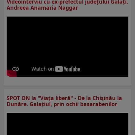
Videointerviu cu ex-prefectul judeţului Galaţi,
Andreea Anamaria Naggar
SPOT ON la "Viaţa liberă" - De la Chișinău la
Dunăre. Galațiul, prin ochii basarabenilor