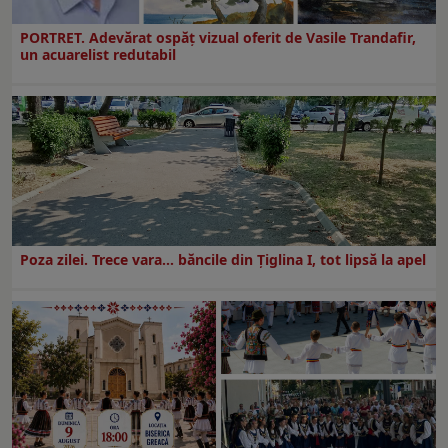
PORTRET. Adevărat ospăț vizual oferit de Vasile Trandafir,
un acuarelist redutabil
Poza zilei. Trece vara… băncile din Ţiglina I, tot lipsă la apel