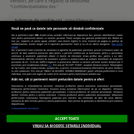
Vendori, pe care o regăsiți la secțiunea
“Confidențialitatea dvs.”
Publicitate
viata-libera.ro
țintită
Nouă ne pasă ca datele tale personale să rămână confidențiale
(targetată)
__gpi
,
_cc_id
Noi și partenerii noștri
585
stocăm și/sau accesăm informații pe dispozitivul dvs., precum identificatorii cookie
unici pentru prelucrarea datelor cu caracter personal. Puteți accepta sau gestiona preferințele dvs. făcând clic
mai jos, respectiv vă puteți opune utilizării unui interes legitim în orice moment pe pagina cu politica de
confidențialitate. Aceste alegeri vor fi raportate partenerilor noștri și nu vă vor afecta navigarea.
Mai multe
Primare
detalii
Noi si partenerii nostri (retelele de socializare si agentiile de publicitate partenere, precum si furnizorii nostri de
servicii de date analitice) prelucram date pentru a permite website-ului sa functioneze, pentru a personaliza
continutul si anunturile publicitare afisate in functie de interesele si/sau profilul dvs., pentru a va oferi
389 zile, 269 zile
functionalitati aferente retelelor de socializare si pentru a analiza traficul pe website. Beneficiati de drepturile
prevazute de art. 15-22 din GDPR in legatura cu prelucrarea datelor cu caracter personal. Aceste drepturi pot fi
exercitate prin modalitatea indicata
aici
. Prin click pe “ACCEPT TOATE”, acceptati folosirea tuturor Tehnologiilor
de tip Cookie, care implica inclusiv acceptul dvs. cu privire la stocarea/accesarea informatiilor de catre Vendor-ii
cu care colaboram. Prin click pe “VREAU SA MODIFIC SETARILE INDIVIDUAL” puteti schimba preferintele in mod
individual, mai putin cele legate de cookie strict necesare pentru functionarea website-ului.
turn.com
Atât noi, cât și partenerii noștri prelucrăm datele pentru a oferi:
Dezvoltarea și îmbunătățirea serviciilor. Utilizarea profilurilor pentru selectarea conținutului personalizat.
Măsurarea performanței reclamelor. Stocarea și/sau accesarea informațiilor de pe un dispozitiv. Utilizarea
uid
profilurilor pentru selectarea publicității personalizate. Crearea profilurilor de conținut personalizat. Utilizarea
datelor limitate pentru a selecta conținutul. Crearea profilurilor pentru publicitate personalizată. Măsurarea
performanței conținutului. Înțelegerea publicului prin statistici sau combinații de date din surse diferite.
Utilizarea de date limitate pentru a selecta publicitatea. Date precise de geolocație și identificarea prin scanarea
Terț
dispozitivului.
Listă parteneri (furnizori)
179 zile
ACCEPT TOATE
VREAU SA MODIFIC SETARILE INDIVIDUAL