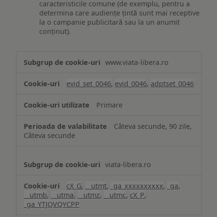
caracteristicile comune (de exemplu, pentru a
determina care audiențe țintă sunt mai receptive
la o campanie publicitară sau la un anumit
conținut).
Măsurare
www.viata-libera.ro
și
analiză
evid_set_0046
,
evid_0046
,
adptset_0046
Primare
Câteva secunde, 90 zile,
Câteva secunde
viata-libera.ro
cX_G
,
__utmt
,
_ga_xxxxxxxxxx
,
_ga
,
__utmb
,
__utma
,
__utmz
,
__utmc
,
cX_P
,
_ga_YTJQVQYCPP