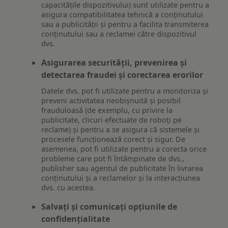
capacitățile dispozitivului) sunt utilizate pentru a
asigura compatibilitatea tehnică a conținutului
sau a publicității și pentru a facilita transmiterea
conținutului sau a reclamei către dispozitivul
dvs.
Asigurarea securității, prevenirea și
detectarea fraudei și corectarea erorilor
Datele dvs. pot fi utilizate pentru a monitoriza și
preveni activitatea neobișnuită și posibil
frauduloasă (de exemplu, cu privire la
publicitate, clicuri efectuate de roboți pe
reclame) și pentru a se asigura că sistemele și
procesele funcționează corect și sigur. De
asemenea, pot fi utilizate pentru a corecta orice
probleme care pot fi întâmpinate de dvs.,
publisher sau agentul de publicitate în livrarea
conținutului și a reclamelor și la interacțiunea
dvs. cu acestea.
Salvați și comunicați opțiunile de
confidențialitate