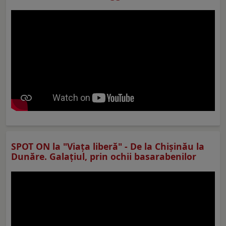
SPOT ON la "Viaţa liberă" - De la Chișinău la
Dunăre. Galațiul, prin ochii basarabenilor