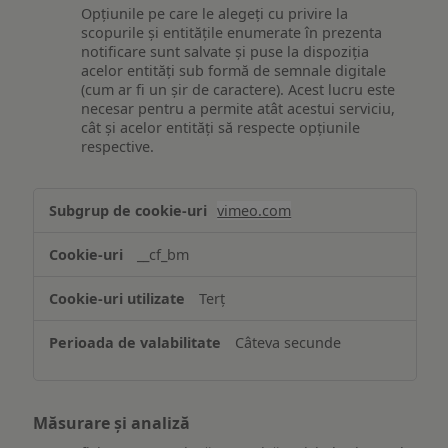
Opțiunile pe care le alegeți cu privire la
scopurile și entitățile enumerate în prezenta
notificare sunt salvate și puse la dispoziția
acelor entități sub formă de semnale digitale
(cum ar fi un șir de caractere). Acest lucru este
necesar pentru a permite atât acestui serviciu,
cât și acelor entități să respecte opțiunile
respective.
Asigurarea
vimeo.com
funcționalităților
website-
__cf_bm
ului
Terț
Câteva secunde
Măsurare și analiză