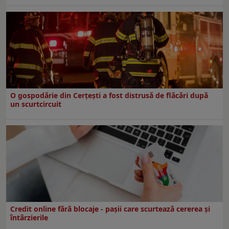
O gospodărie din Cerțești a fost distrusă de flăcări după
un scurtcircuit
Credit online fără blocaje - pașii care scurtează cererea și
întârzierile