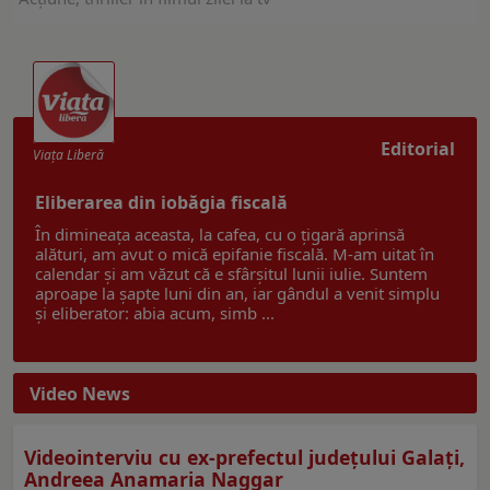
Editorial
Viaţa Liberă
Eliberarea din iobăgia fiscală
În dimineața aceasta, la cafea, cu o țigară aprinsă
alături, am avut o mică epifanie fiscală. M-am uitat în
calendar și am văzut că e sfârșitul lunii iulie. Suntem
aproape la șapte luni din an, iar gândul a venit simplu
și eliberator: abia acum, simb ...
Video News
Videointerviu cu ex-prefectul judeţului Galaţi,
Andreea Anamaria Naggar