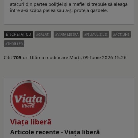
atacuri din partea poliției și a mafiei și trebuie să aleagă
între a-și scăpa pielea sau a-și proteja gazdele.
ETICHETAT CU
GALATI
VIATA LIBERA
FILMUL ZILEI
ACTIUNE
THRILLER
Citit
705
ori
Ultima modificare Marți, 09 Iunie 2026 15:26
Viaţa liberă
Articole recente - Viaţa liberă