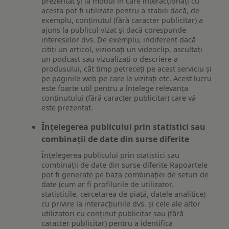
prezentat și la modul în care interacționați cu
acesta pot fi utilizate pentru a stabili dacă, de
exemplu, conținutul (fără caracter publicitar) a
ajuns la publicul vizat și dacă corespunde
intereselor dvs. De exemplu, indiferent dacă
citiți un articol, vizionați un videoclip, ascultați
un podcast sau vizualizați o descriere a
produsului, cât timp petreceți pe acest serviciu și
pe paginile web pe care le vizitați etc. Acest lucru
este foarte util pentru a înțelege relevanța
conținutului (fără caracter publicitar) care vă
este prezentat.
Înțelegerea publicului prin statistici sau
combinații de date din surse diferite
Înțelegerea publicului prin statistici sau
combinații de date din surse diferite Rapoartele
pot fi generate pe baza combinației de seturi de
date (cum ar fi profilurile de utilizator,
statisticile, cercetarea de piață, datele analitice)
cu privire la interacțiunile dvs. și cele ale altor
utilizatori cu conținut publicitar sau (fără
caracter publicitar) pentru a identifica