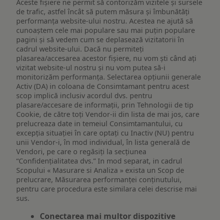
Aceste fișiere ne permit să contorizăm vizitele și sursele
de trafic, astfel încât să putem măsura și îmbunătăți
performanța website-ului nostru. Acestea ne ajută să
cunoaștem cele mai populare sau mai puțin populare
pagini și să vedem cum se deplasează vizitatorii în
cadrul website-ului. Dacă nu permiteți
plasarea/accesarea acestor fișiere, nu vom ști când ați
vizitat website-ul nostru și nu vom putea să-i
monitorizăm performanța. Selectarea opțiunii generale
Activ (DA) in coloana de Consimtamant pentru acest
scop implică inclusiv acordul dvs. pentru
plasare/accesare de informații, prin Tehnologii de tip
Cookie, de către toți Vendor-ii din lista de mai jos, care
prelucreaza date in temeiul Consimtamantului, cu
excepția situației în care optați cu Inactiv (NU) pentru
unii Vendor-i, în mod individual, în lista generală de
Vendori, pe care o regăsiți la secțiunea
“Confidențialitatea dvs.” In mod separat, in cadrul
Scopului « Masurare si Analiza » exista un Scop de
prelucrare, Măsurarea performanței conținutului,
pentru care procedura este similara celei descrise mai
sus.
Conectarea mai multor dispozitive