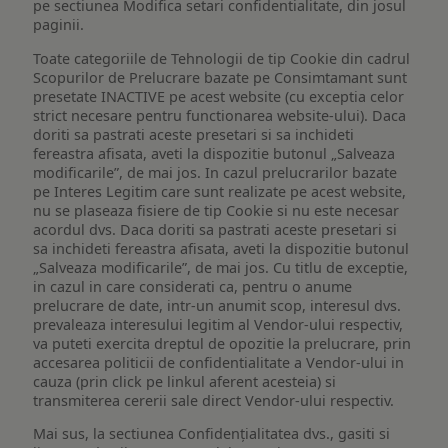
pe sectiunea Modifica setari confidentialitate, din josul
paginii.
Toate categoriile de Tehnologii de tip Cookie din cadrul
Scopurilor de Prelucrare bazate pe Consimtamant sunt
presetate INACTIVE pe acest website (cu exceptia celor
strict necesare pentru functionarea website-ului). Daca
doriti sa pastrati aceste presetari si sa inchideti
fereastra afisata, aveti la dispozitie butonul „Salveaza
modificarile”, de mai jos. In cazul prelucrarilor bazate
pe Interes Legitim care sunt realizate pe acest website,
nu se plaseaza fisiere de tip Cookie si nu este necesar
acordul dvs. Daca doriti sa pastrati aceste presetari si
sa inchideti fereastra afisata, aveti la dispozitie butonul
„Salveaza modificarile”, de mai jos. Cu titlu de exceptie,
in cazul in care considerati ca, pentru o anume
prelucrare de date, intr-un anumit scop, interesul dvs.
prevaleaza interesului legitim al Vendor-ului respectiv,
va puteti exercita dreptul de opozitie la prelucrare, prin
accesarea politicii de confidentialitate a Vendor-ului in
cauza (prin click pe linkul aferent acesteia) si
transmiterea cererii sale direct Vendor-ului respectiv.
Mai sus, la sectiunea Confidențialitatea dvs., gasiti si