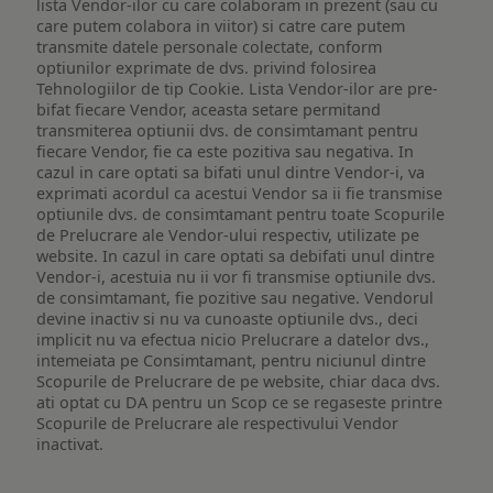
lista Vendor-ilor cu care colaboram in prezent (sau cu
care putem colabora in viitor) si catre care putem
transmite datele personale colectate, conform
optiunilor exprimate de dvs. privind folosirea
Tehnologiilor de tip Cookie. Lista Vendor-ilor are pre-
bifat fiecare Vendor, aceasta setare permitand
transmiterea optiunii dvs. de consimtamant pentru
fiecare Vendor, fie ca este pozitiva sau negativa. In
cazul in care optati sa bifati unul dintre Vendor-i, va
exprimati acordul ca acestui Vendor sa ii fie transmise
optiunile dvs. de consimtamant pentru toate Scopurile
de Prelucrare ale Vendor-ului respectiv, utilizate pe
website. In cazul in care optati sa debifati unul dintre
Vendor-i, acestuia nu ii vor fi transmise optiunile dvs.
de consimtamant, fie pozitive sau negative. Vendorul
devine inactiv si nu va cunoaste optiunile dvs., deci
implicit nu va efectua nicio Prelucrare a datelor dvs.,
intemeiata pe Consimtamant, pentru niciunul dintre
Scopurile de Prelucrare de pe website, chiar daca dvs.
ati optat cu DA pentru un Scop ce se regaseste printre
Scopurile de Prelucrare ale respectivului Vendor
inactivat.