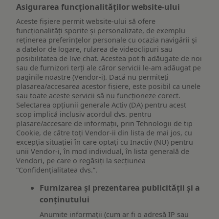
Asigurarea funcționalităților website-ului
Aceste fișiere permit website-ului să ofere
funcționalități sporite și personalizate, de exemplu
reţinerea preferinţelor personale cu ocazia navigării și
a datelor de logare, rularea de videoclipuri sau
posibilitatea de live chat. Acestea pot fi adăugate de noi
sau de furnizori terți ale căror servicii le-am adăugat pe
paginile noastre (Vendor-i). Dacă nu permiteți
plasarea/accesarea acestor fișiere, este posibil ca unele
sau toate aceste servicii să nu funcționeze corect.
Selectarea opțiunii generale Activ (DA) pentru acest
scop implică inclusiv acordul dvs. pentru
plasare/accesare de informații, prin Tehnologii de tip
Cookie, de către toți Vendor-ii din lista de mai jos, cu
excepția situației în care optați cu Inactiv (NU) pentru
unii Vendor-i, în mod individual, în lista generală de
Vendori, pe care o regăsiți la secțiunea
“Confidențialitatea dvs.”.
Furnizarea și prezentarea publicității și a
conținutului
Anumite informații (cum ar fi o adresă IP sau