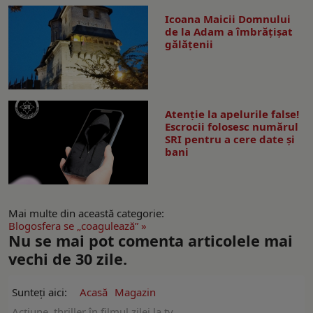
Icoana Maicii Domnului
de la Adam a îmbrățișat
gălățenii
Atenție la apelurile false!
Escrocii folosesc numărul
SRI pentru a cere date și
bani
Mai multe din această categorie:
Blogosfera se „coagulează” »
Nu se mai pot comenta articolele mai
vechi de 30 zile.
Sunteți aici:
Acasă
Magazin
Acţiune, thriller în filmul zilei la tv