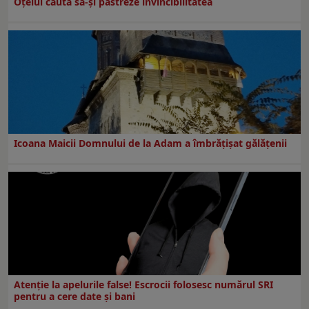
Oțelul caută să-și păstreze invincibilitatea
Icoana Maicii Domnului de la Adam a îmbrățișat gălățenii
Atenție la apelurile false! Escrocii folosesc numărul SRI
pentru a cere date și bani