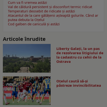
Cum va fi vremea astăzi
Val de căldură persistent și disconfort termic ridicat
Temperaturi deosebit de ridicate și astăzi
Atacantul de la care gălățenii așteaptă golurile. Când ar
putea debuta la Oțelul
Cod galben de caniculă și astăzi
Articole înrudite
Liberty Galați, la un pas
de rezolvarea litigiului de
la cadastru cu cehii de la
Ostrava
Oțelul caută să-și
păstreze invincibilitatea