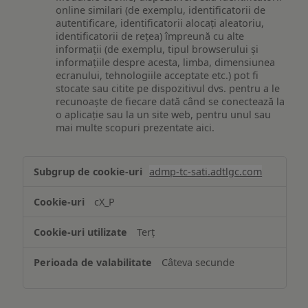
online similari (de exemplu, identificatorii de
autentificare, identificatorii alocați aleatoriu,
identificatorii de rețea) împreună cu alte
informații (de exemplu, tipul browserului și
informațiile despre acesta, limba, dimensiunea
ecranului, tehnologiile acceptate etc.) pot fi
stocate sau citite pe dispozitivul dvs. pentru a le
recunoaște de fiecare dată când se conectează la
o aplicație sau la un site web, pentru unul sau
mai multe scopuri prezentate aici.
Stocarea
admp-tc-sati.adtlgc.com
și/sau
accesarea
cX_P
informațiilor
de
Terț
pe
un
Câteva secunde
dispozitiv