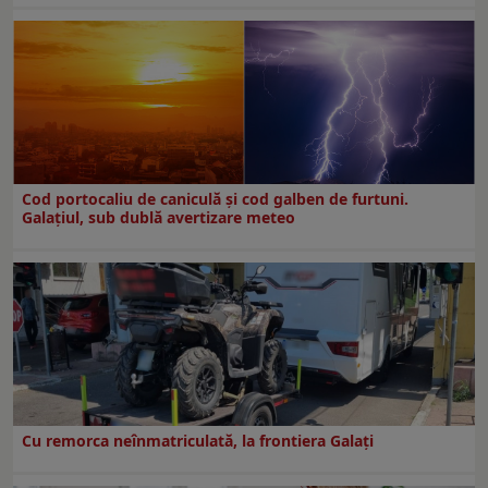
Cod portocaliu de caniculă și cod galben de furtuni.
Galațiul, sub dublă avertizare meteo
Cu remorca neînmatriculată, la frontiera Galați