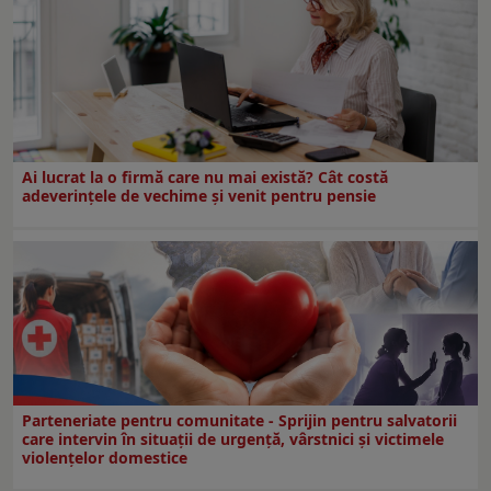
Ai lucrat la o firmă care nu mai există? Cât costă
adeverințele de vechime și venit pentru pensie
Parteneriate pentru comunitate - Sprijin pentru salvatorii
care intervin în situații de urgență, vârstnici și victimele
violențelor domestice