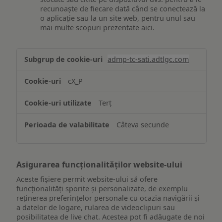
recunoaște de fiecare dată când se conectează la
o aplicație sau la un site web, pentru unul sau
mai multe scopuri prezentate aici.
Stocarea
admp-tc-sati.adtlgc.com
și/sau
accesarea
cX_P
informațiilor
de
Terț
pe
un
Câteva secunde
dispozitiv
Asigurarea funcționalităților website-ului
Aceste fișiere permit website-ului să ofere
funcționalități sporite și personalizate, de exemplu
reţinerea preferinţelor personale cu ocazia navigării și
a datelor de logare, rularea de videoclipuri sau
posibilitatea de live chat. Acestea pot fi adăugate de noi