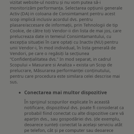
vizitat website-ul nostru și nu vom putea să-i
monitorizăm performanța. Selectarea opțiunii generale
Activ (DA) in coloana de Consimtamant pentru acest
scop implică inclusiv acordul dvs. pentru
plasare/accesare de informații, prin Tehnologii de tip
Cookie, de către toți Vendor-ii din lista de mai jos, care
prelucreaza date in temeiul Consimtamantului, cu
excepția situației în care optați cu Inactiv (NU) pentru
unii Vendor-i, în mod individual, în lista generală de
Vendori, pe care o regăsiți la secțiunea
“Confidențialitatea dvs.” In mod separat, in cadrul
Scopului « Masurare si Analiza » exista un Scop de
prelucrare, Măsurarea performanței conținutului,
pentru care procedura este similara celei descrise mai
sus.
Conectarea mai multor dispozitive
În sprijinul scopurilor explicate în această
notificare, dispozitivul dvs. poate fi considerat ca
probabil fiind conectat cu alte dispozitive care vă
aparțin dvs., sau gospodăriei dvs. (de exemplu,
deoarece sunteți conectat la același serviciu atât
pe telefon, cât și pe computer sau deoarece