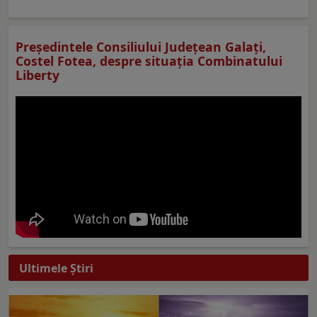
Preşedintele Consiliului Judeţean Galaţi,
Costel Fotea, despre situaţia Combinatului
Liberty
Ultimele Ştiri