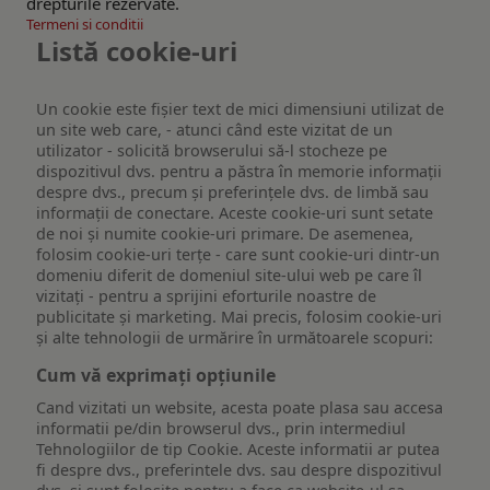
drepturile rezervate.
Termeni si conditii
Listă cookie-uri
Un cookie este fişier text de mici dimensiuni utilizat de
un site web care, - atunci când este vizitat de un
utilizator - solicită browserului să-l stocheze pe
dispozitivul dvs. pentru a păstra în memorie informații
despre dvs., precum și preferințele dvs. de limbă sau
informații de conectare. Aceste cookie-uri sunt setate
de noi și numite cookie-uri primare. De asemenea,
folosim cookie-uri terțe - care sunt cookie-uri dintr-un
domeniu diferit de domeniul site-ului web pe care îl
vizitați - pentru a sprijini eforturile noastre de
publicitate și marketing. Mai precis, folosim cookie-uri
și alte tehnologii de urmărire în următoarele scopuri:
Cum vă exprimați opțiunile
Cand vizitati un website, acesta poate plasa sau accesa
informatii pe/din browserul dvs., prin intermediul
Tehnologiilor de tip Cookie. Aceste informatii ar putea
fi despre dvs., preferintele dvs. sau despre dispozitivul