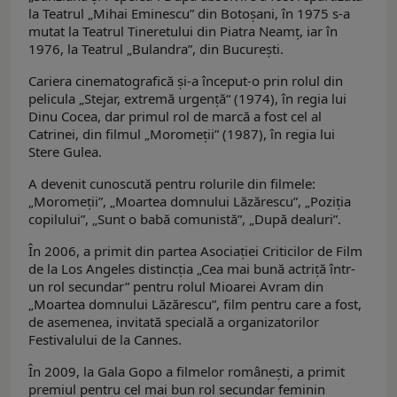
la Teatrul „Mihai Eminescu” din Botoşani, în 1975 s-a
mutat la Teatrul Tineretului din Piatra Neamţ, iar în
1976, la Teatrul „Bulandra”, din Bucureşti.
Cariera cinematografică și-a început-o prin rolul din
pelicula „Stejar, extremă urgenţă“ (1974), în regia lui
Dinu Cocea, dar primul rol de marcă a fost cel al
Catrinei, din filmul „Moromeţii” (1987), în regia lui
Stere Gulea.
A devenit cunoscută pentru rolurile din filmele:
„Moromeţii”, „Moartea domnului Lăzărescu”, „Poziţia
copilului”, „Sunt o babă comunistă”, „După dealuri”.
În 2006, a primit din partea Asociației Criticilor de Film
de la Los Angeles distincția „Cea mai bună actriță într-
un rol secundar” pentru rolul Mioarei Avram din
„Moartea domnului Lăzărescu”, film pentru care a fost,
de asemenea, invitată specială a organizatorilor
Festivalului de la Cannes.
În 2009, la Gala Gopo a filmelor românești, a primit
premiul pentru cel mai bun rol secundar feminin