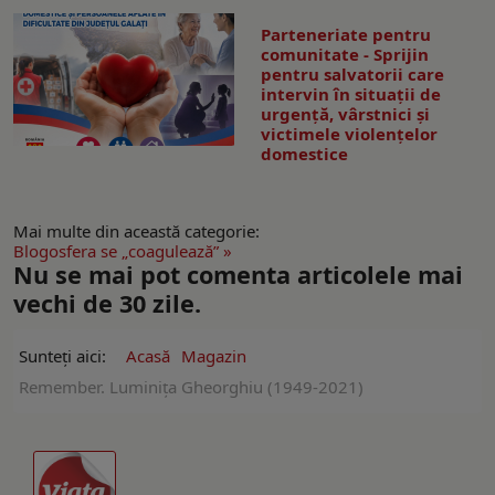
Parteneriate pentru
comunitate - Sprijin
pentru salvatorii care
intervin în situații de
urgență, vârstnici și
victimele violențelor
domestice
Mai multe din această categorie:
Blogosfera se „coagulează” »
Nu se mai pot comenta articolele mai
vechi de 30 zile.
Sunteți aici:
Acasă
Magazin
Remember. Luminiţa Gheorghiu (1949-2021)