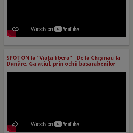
SPOT ON la "Viaţa liberă" - De la Chișinău la
Dunăre. Galațiul, prin ochii basarabenilor