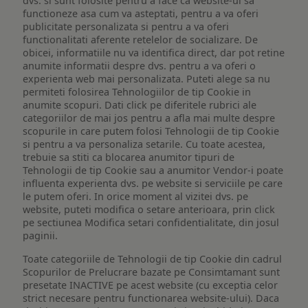
dvs. si sunt folosite pentru a face ca website-ul sa
functioneze asa cum va asteptati, pentru a va oferi
publicitate personalizata si pentru a va oferi
functionalitati aferente retelelor de socializare. De
obicei, informatiile nu va identifica direct, dar pot retine
anumite informatii despre dvs. pentru a va oferi o
experienta web mai personalizata. Puteti alege sa nu
permiteti folosirea Tehnologiilor de tip Cookie in
anumite scopuri. Dati click pe diferitele rubrici ale
categoriilor de mai jos pentru a afla mai multe despre
scopurile in care putem folosi Tehnologii de tip Cookie
si pentru a va personaliza setarile. Cu toate acestea,
trebuie sa stiti ca blocarea anumitor tipuri de
Tehnologii de tip Cookie sau a anumitor Vendor-i poate
influenta experienta dvs. pe website si serviciile pe care
le putem oferi. In orice moment al vizitei dvs. pe
website, puteti modifica o setare anterioara, prin click
pe sectiunea Modifica setari confidentialitate, din josul
paginii.
Toate categoriile de Tehnologii de tip Cookie din cadrul
Scopurilor de Prelucrare bazate pe Consimtamant sunt
presetate INACTIVE pe acest website (cu exceptia celor
strict necesare pentru functionarea website-ului). Daca