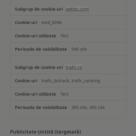
adtlgc.com
evid_0046
Terț
540 zile
trafic.ro
trafic_bctrack, trafic_ranking
Terț
365 zile, 365 zile
Publicitate țintită (targetată)