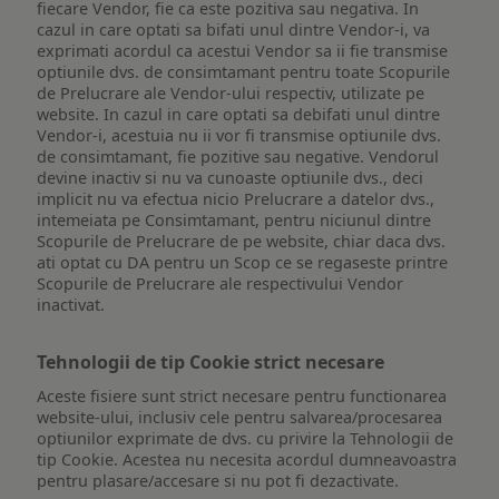
fiecare Vendor, fie ca este pozitiva sau negativa. In
cazul in care optati sa bifati unul dintre Vendor-i, va
exprimati acordul ca acestui Vendor sa ii fie transmise
optiunile dvs. de consimtamant pentru toate Scopurile
de Prelucrare ale Vendor-ului respectiv, utilizate pe
website. In cazul in care optati sa debifati unul dintre
Vendor-i, acestuia nu ii vor fi transmise optiunile dvs.
de consimtamant, fie pozitive sau negative. Vendorul
devine inactiv si nu va cunoaste optiunile dvs., deci
implicit nu va efectua nicio Prelucrare a datelor dvs.,
intemeiata pe Consimtamant, pentru niciunul dintre
Scopurile de Prelucrare de pe website, chiar daca dvs.
ati optat cu DA pentru un Scop ce se regaseste printre
Scopurile de Prelucrare ale respectivului Vendor
inactivat.
Tehnologii de tip Cookie strict necesare
Aceste fisiere sunt strict necesare pentru functionarea
website-ului, inclusiv cele pentru salvarea/procesarea
optiunilor exprimate de dvs. cu privire la Tehnologii de
tip Cookie. Acestea nu necesita acordul dumneavoastra
pentru plasare/accesare si nu pot fi dezactivate.