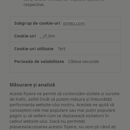
respective.
Asigurarea
vimeo.com
funcționalităților
website-
__cf_bm
ului
Terț
Câteva secunde
Măsurare și analiză
Aceste fișiere ne permit să contorizăm vizitele și sursele
de trafic, astfel încât să putem măsura și îmbunătăți
performanța website-ului nostru. Acestea ne ajută să
cunoaștem cele mai populare sau mai puțin populare
pagini și să vedem cum se deplasează vizitatorii în
cadrul website-ului. Dacă nu permiteți
plasarea/accesarea acestor fișiere, nu vom ști când ați