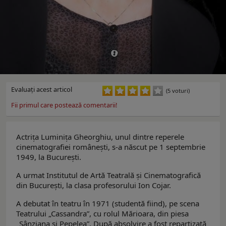
Evaluaţi acest articol
(5 voturi)
Fii primul care postează comentarii!
Actriţa Luminiţa Gheorghiu, unul dintre reperele
cinematografiei românești, s-a născut pe 1 septembrie
1949, la București.
A urmat Institutul de Artă Teatrală şi Cinematografică
din București, la clasa profesorului Ion Cojar.
A debutat în teatru în 1971 (studentă fiind), pe scena
Teatrului „Cassandra”, cu rolul Mărioara, din piesa
„Sânziana și Pepelea”. După absolvire a fost repartizată