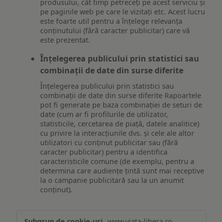
produsului, cât timp petreceți pe acest serviciu și
pe paginile web pe care le vizitați etc. Acest lucru
este foarte util pentru a înțelege relevanța
conținutului (fără caracter publicitar) care vă
este prezentat.
Înțelegerea publicului prin statistici sau
combinații de date din surse diferite
Înțelegerea publicului prin statistici sau
combinații de date din surse diferite Rapoartele
pot fi generate pe baza combinației de seturi de
date (cum ar fi profilurile de utilizator,
statisticile, cercetarea de piață, datele analitice)
cu privire la interacțiunile dvs. și cele ale altor
utilizatori cu conținut publicitar sau (fără
caracter publicitar) pentru a identifica
caracteristicile comune (de exemplu, pentru a
determina care audiențe țintă sunt mai receptive
la o campanie publicitară sau la un anumit
conținut).
Măsurare
www.viata-libera.ro