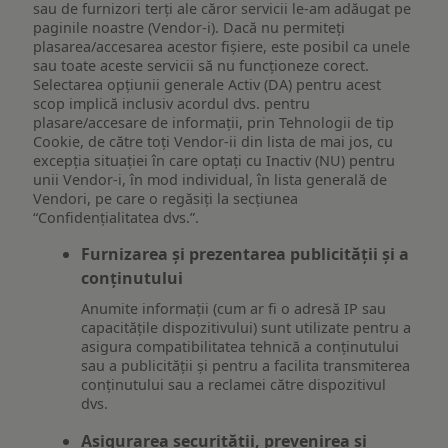
sau de furnizori terți ale căror servicii le-am adăugat pe
paginile noastre (Vendor-i). Dacă nu permiteți
plasarea/accesarea acestor fișiere, este posibil ca unele
sau toate aceste servicii să nu funcționeze corect.
Selectarea opțiunii generale Activ (DA) pentru acest
scop implică inclusiv acordul dvs. pentru
plasare/accesare de informații, prin Tehnologii de tip
Cookie, de către toți Vendor-ii din lista de mai jos, cu
excepția situației în care optați cu Inactiv (NU) pentru
unii Vendor-i, în mod individual, în lista generală de
Vendori, pe care o regăsiți la secțiunea
“Confidențialitatea dvs.”.
Furnizarea și prezentarea publicității și a
conținutului
Anumite informații (cum ar fi o adresă IP sau
capacitățile dispozitivului) sunt utilizate pentru a
asigura compatibilitatea tehnică a conținutului
sau a publicității și pentru a facilita transmiterea
conținutului sau a reclamei către dispozitivul
dvs.
Asigurarea securității, prevenirea și