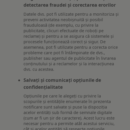
detectarea fraudei și corectarea erorilor
Datele dvs. pot fi utilizate pentru a monitoriza și
preveni activitatea neobișnuită și posibil
frauduloasă (de exemplu, cu privire la
publicitate, clicuri efectuate de roboți pe
reclame) și pentru a se asigura că sistemele și
procesele funcționează corect și sigur. De
asemenea, pot fi utilizate pentru a corecta orice
probleme care pot fi întâmpinate de dvs.,
publisher sau agentul de publicitate în livrarea
conținutului și a reclamelor și la interacțiunea
dvs. cu acestea.
Salvați și comunicați opțiunile de
confidențialitate
Opțiunile pe care le alegeți cu privire la
scopurile și entitățile enumerate în prezenta
notificare sunt salvate și puse la dispoziția
acelor entități sub formă de semnale digitale
(cum ar fi un șir de caractere). Acest lucru este
necesar pentru a permite atât acestui serviciu,
cât și acelor entități să respecte opțiunile