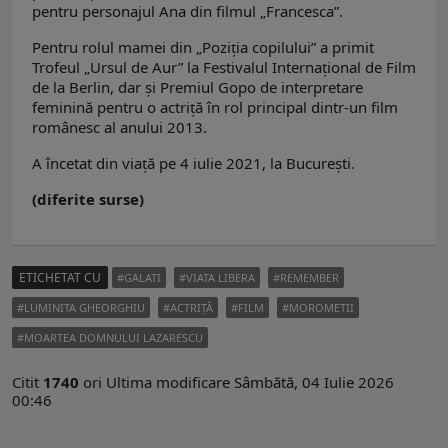
pentru personajul Ana din filmul „Francesca”.
Pentru rolul mamei din „Poziţia copilului” a primit
Trofeul „Ursul de Aur” la Festivalul Internațional de Film
de la Berlin, dar și Premiul Gopo de interpretare
feminină pentru o actriță în rol principal dintr-un film
românesc al anului 2013.
A încetat din viaţă pe 4 iulie 2021, la București.
(diferite surse)
ETICHETAT CU
GALATI
VIATA LIBERA
REMEMBER
LUMINITA GHEORGHIU
ACTRIŢĂ
FILM
MOROMETII
MOARTEA DOMNULUI LAZARESCU
Citit
1740
ori
Ultima modificare Sâmbătă, 04 Iulie 2026
00:46