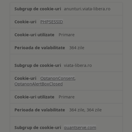
Tehnologii
anunturi.viata-libera.ro
de
tip
PHPSESSID
Cookie
strict
Primare
necesare
364 zile
viata-libera.ro
OptanonConsent
,
OptanonAlertBoxClosed
Primare
364 zile, 364 zile
quantserve.com