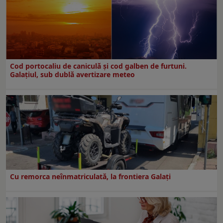
Cod portocaliu de caniculă și cod galben de furtuni.
Galațiul, sub dublă avertizare meteo
Cu remorca neînmatriculată, la frontiera Galați