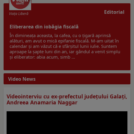
Editorial
Viaţa Liberă
Eliberarea din iobăgia fiscală
În dimineața aceasta, la cafea, cu o țigară aprinsă
alături, am avut o mică epifanie fiscală. M-am uitat în
calendar și am văzut că e sfârșitul lunii iulie. Suntem
aproape la șapte luni din an, iar gândul a venit simplu
și eliberator: abia acum, simb ...
Video News
Videointerviu cu ex-prefectul judeţului Galaţi,
Andreea Anamaria Naggar