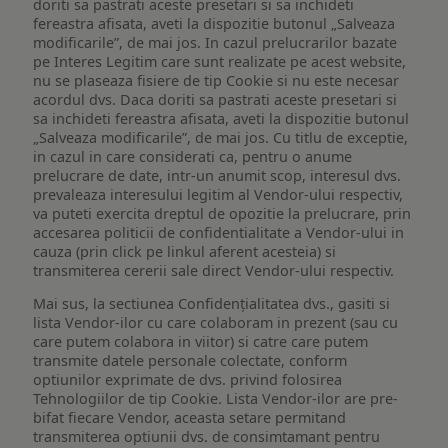
doriti sa pastrati aceste presetari si sa inchideti
fereastra afisata, aveti la dispozitie butonul „Salveaza
modificarile”, de mai jos. In cazul prelucrarilor bazate
pe Interes Legitim care sunt realizate pe acest website,
nu se plaseaza fisiere de tip Cookie si nu este necesar
acordul dvs. Daca doriti sa pastrati aceste presetari si
sa inchideti fereastra afisata, aveti la dispozitie butonul
„Salveaza modificarile”, de mai jos. Cu titlu de exceptie,
in cazul in care considerati ca, pentru o anume
prelucrare de date, intr-un anumit scop, interesul dvs.
prevaleaza interesului legitim al Vendor-ului respectiv,
va puteti exercita dreptul de opozitie la prelucrare, prin
accesarea politicii de confidentialitate a Vendor-ului in
cauza (prin click pe linkul aferent acesteia) si
transmiterea cererii sale direct Vendor-ului respectiv.
Mai sus, la sectiunea Confidențialitatea dvs., gasiti si
lista Vendor-ilor cu care colaboram in prezent (sau cu
care putem colabora in viitor) si catre care putem
transmite datele personale colectate, conform
optiunilor exprimate de dvs. privind folosirea
Tehnologiilor de tip Cookie. Lista Vendor-ilor are pre-
bifat fiecare Vendor, aceasta setare permitand
transmiterea optiunii dvs. de consimtamant pentru