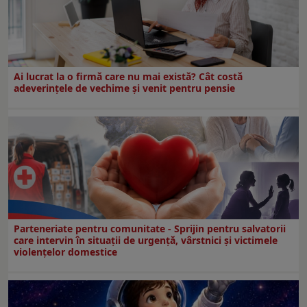
Ai lucrat la o firmă care nu mai există? Cât costă
adeverințele de vechime și venit pentru pensie
Parteneriate pentru comunitate - Sprijin pentru salvatorii
care intervin în situații de urgență, vârstnici și victimele
violențelor domestice