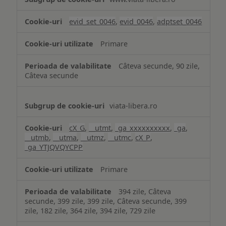
și
analiză
evid_set_0046
,
evid_0046
,
adptset_0046
Primare
Câteva secunde, 90 zile,
Câteva secunde
viata-libera.ro
cX_G
,
__utmt
,
_ga_xxxxxxxxxx
,
_ga
,
__utmb
,
__utma
,
__utmz
,
__utmc
,
cX_P
,
_ga_YTJQVQYCPP
Primare
394 zile, Câteva
secunde, 399 zile, 399 zile, Câteva secunde, 399
zile, 182 zile, 364 zile, 394 zile, 729 zile