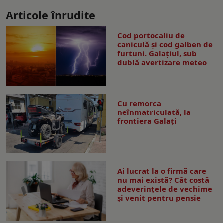
Articole înrudite
Cod portocaliu de
caniculă și cod galben de
furtuni. Galațiul, sub
dublă avertizare meteo
Cu remorca
neînmatriculată, la
frontiera Galați
Ai lucrat la o firmă care
nu mai există? Cât costă
adeverințele de vechime
și venit pentru pensie