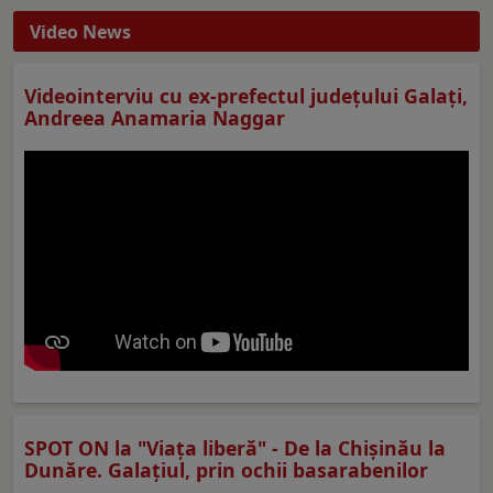
Video News
Videointerviu cu ex-prefectul judeţului Galaţi,
Andreea Anamaria Naggar
SPOT ON la "Viaţa liberă" - De la Chișinău la
Dunăre. Galațiul, prin ochii basarabenilor