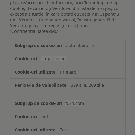
plasare/accesare de informații, prin Tehnologii de tip
Cookie, de către toți Vendor-ii din lista de mai jos, cu
excepția situației în care optați cu Inactiv (NU) pentru
unii Vendor-i, în mod individual, în lista generală de
Vendori, pe care o regăsiți la secțiunea
“Confidențialitatea dvs.”
Publicitate
viata-libera.ro
țintită
(targetată)
__gpi
,
_cc_id
Primare
389 zile, 269 zile
turn.com
uid
Terț