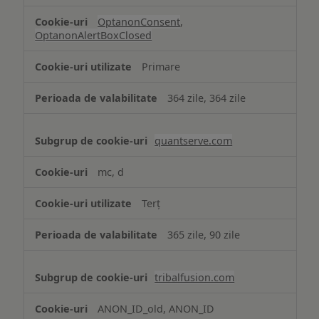
OptanonConsent
,
OptanonAlertBoxClosed
Primare
364 zile, 364 zile
quantserve.com
mc, d
Terț
365 zile, 90 zile
tribalfusion.com
ANON_ID_old, ANON_ID