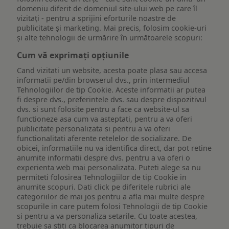
domeniu diferit de domeniul site-ului web pe care îl
vizitați - pentru a sprijini eforturile noastre de
publicitate și marketing. Mai precis, folosim cookie-uri
și alte tehnologii de urmărire în următoarele scopuri:
Cum vă exprimați opțiunile
Cand vizitati un website, acesta poate plasa sau accesa
informatii pe/din browserul dvs., prin intermediul
Tehnologiilor de tip Cookie. Aceste informatii ar putea
fi despre dvs., preferintele dvs. sau despre dispozitivul
dvs. si sunt folosite pentru a face ca website-ul sa
functioneze asa cum va asteptati, pentru a va oferi
publicitate personalizata si pentru a va oferi
functionalitati aferente retelelor de socializare. De
obicei, informatiile nu va identifica direct, dar pot retine
anumite informatii despre dvs. pentru a va oferi o
experienta web mai personalizata. Puteti alege sa nu
permiteti folosirea Tehnologiilor de tip Cookie in
anumite scopuri. Dati click pe diferitele rubrici ale
categoriilor de mai jos pentru a afla mai multe despre
scopurile in care putem folosi Tehnologii de tip Cookie
si pentru a va personaliza setarile. Cu toate acestea,
trebuie sa stiti ca blocarea anumitor tipuri de