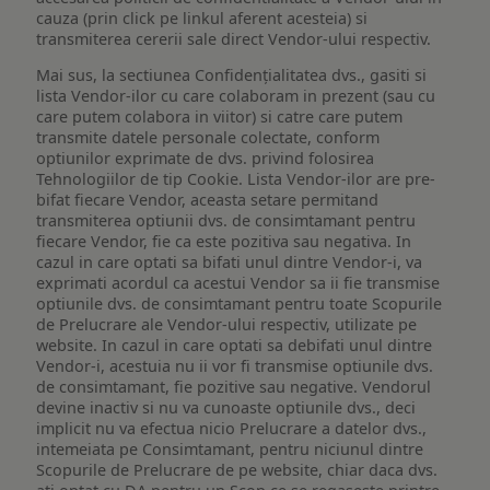
cauza (prin click pe linkul aferent acesteia) si
transmiterea cererii sale direct Vendor-ului respectiv.
Mai sus, la sectiunea Confidențialitatea dvs., gasiti si
lista Vendor-ilor cu care colaboram in prezent (sau cu
care putem colabora in viitor) si catre care putem
transmite datele personale colectate, conform
optiunilor exprimate de dvs. privind folosirea
Tehnologiilor de tip Cookie. Lista Vendor-ilor are pre-
bifat fiecare Vendor, aceasta setare permitand
transmiterea optiunii dvs. de consimtamant pentru
fiecare Vendor, fie ca este pozitiva sau negativa. In
cazul in care optati sa bifati unul dintre Vendor-i, va
exprimati acordul ca acestui Vendor sa ii fie transmise
optiunile dvs. de consimtamant pentru toate Scopurile
de Prelucrare ale Vendor-ului respectiv, utilizate pe
website. In cazul in care optati sa debifati unul dintre
Vendor-i, acestuia nu ii vor fi transmise optiunile dvs.
de consimtamant, fie pozitive sau negative. Vendorul
devine inactiv si nu va cunoaste optiunile dvs., deci
implicit nu va efectua nicio Prelucrare a datelor dvs.,
intemeiata pe Consimtamant, pentru niciunul dintre
Scopurile de Prelucrare de pe website, chiar daca dvs.