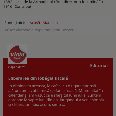
1882 la cel de la Armagh, al cărui director a fost până în
1916. Contribuț ...
Sunteți aici:
Acasă
Magazin
Afişez elemetele după tag: John Dreyer
Editorial
Viaţa Liberă
Eliberarea din iobăgia fiscală
În dimineața aceasta, la cafea, cu o țigară aprinsă
alături, am avut o mică epifanie fiscală. M-am uitat în
calendar și am văzut că e sfârșitul lunii iulie. Suntem
aproape la șapte luni din an, iar gândul a venit simplu
și eliberator: abia acum, simb ...