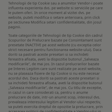
Tehnologii de tip Cookie sau a anumitor Vendor-i poate
influenta experienta dvs. pe website si serviciile pe care
le putem oferi. In orice moment al vizitei dvs. pe
website, puteti modifica o setare anterioara, prin click
pe sectiunea Modifica setari confidentialitate, din josul
paginii.
Toate categoriile de Tehnologii de tip Cookie din cadrul
Scopurilor de Prelucrare bazate pe Consimtamant sunt
presetate INACTIVE pe acest website (cu exceptia celor
strict necesare pentru functionarea website-ului). Daca
doriti sa pastrati aceste presetari si sa inchideti
fereastra afisata, aveti la dispozitie butonul „Salveaza
modificarile”, de mai jos. In cazul prelucrarilor bazate
pe Interes Legitim care sunt realizate pe acest website,
nu se plaseaza fisiere de tip Cookie si nu este necesar
acordul dvs. Daca doriti sa pastrati aceste presetari si
sa inchideti fereastra afisata, aveti la dispozitie butonul
„Salveaza modificarile”, de mai jos. Cu titlu de exceptie,
in cazul in care considerati ca, pentru o anume
prelucrare de date, intr-un anumit scop, interesul dvs.
prevaleaza interesului legitim al Vendor-ului respectiv,
va puteti exercita dreptul de opozitie la prelucrare, prin
accesarea politicii de confidentialitate a Vendor-ului in