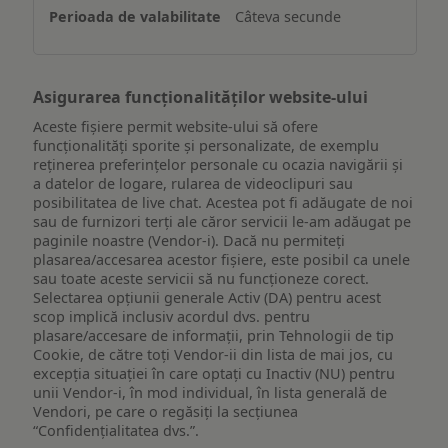
un
Câteva secunde
dispozitiv
Asigurarea funcționalităților website-ului
Aceste fișiere permit website-ului să ofere
funcționalități sporite și personalizate, de exemplu
reţinerea preferinţelor personale cu ocazia navigării și
a datelor de logare, rularea de videoclipuri sau
posibilitatea de live chat. Acestea pot fi adăugate de noi
sau de furnizori terți ale căror servicii le-am adăugat pe
paginile noastre (Vendor-i). Dacă nu permiteți
plasarea/accesarea acestor fișiere, este posibil ca unele
sau toate aceste servicii să nu funcționeze corect.
Selectarea opțiunii generale Activ (DA) pentru acest
scop implică inclusiv acordul dvs. pentru
plasare/accesare de informații, prin Tehnologii de tip
Cookie, de către toți Vendor-ii din lista de mai jos, cu
excepția situației în care optați cu Inactiv (NU) pentru
unii Vendor-i, în mod individual, în lista generală de
Vendori, pe care o regăsiți la secțiunea
“Confidențialitatea dvs.”.