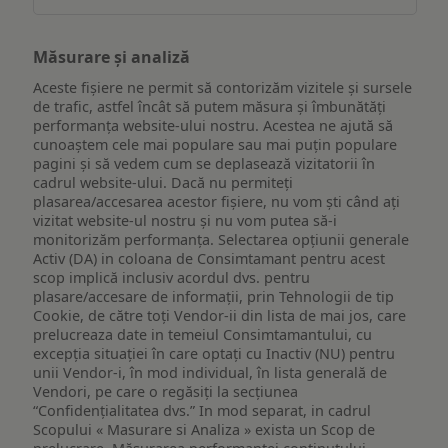
Măsurare și analiză
Aceste fișiere ne permit să contorizăm vizitele și sursele
de trafic, astfel încât să putem măsura și îmbunătăți
performanța website-ului nostru. Acestea ne ajută să
cunoaștem cele mai populare sau mai puțin populare
pagini și să vedem cum se deplasează vizitatorii în
cadrul website-ului. Dacă nu permiteți
plasarea/accesarea acestor fișiere, nu vom ști când ați
vizitat website-ul nostru și nu vom putea să-i
monitorizăm performanța. Selectarea opțiunii generale
Activ (DA) in coloana de Consimtamant pentru acest
scop implică inclusiv acordul dvs. pentru
plasare/accesare de informații, prin Tehnologii de tip
Cookie, de către toți Vendor-ii din lista de mai jos, care
prelucreaza date in temeiul Consimtamantului, cu
excepția situației în care optați cu Inactiv (NU) pentru
unii Vendor-i, în mod individual, în lista generală de
Vendori, pe care o regăsiți la secțiunea
“Confidențialitatea dvs.” In mod separat, in cadrul
Scopului « Masurare si Analiza » exista un Scop de