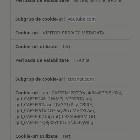
89 zile, 364 zile, 89 zile
youtube.com
VISITOR_PRIVACY_METADATA
Terț
179 zile
ctnsnet.com
gid_CAESEM_2RTOYaak34xKTPt8z8X4,
gid_CAESEDXFj-2HtM7JLYP5SBTAJq4,
gid_CAESEPRXaseL1VGP1rPcy-CBIRE,
gid_CAESEPiTkDG7exy2KceMVCXLAio,
gid_CAESEJK7TuJ7mQILB85hMPIMiGU,
gid_CAESEE1Q8j8XYhKTunN6aEgWlig
Terț