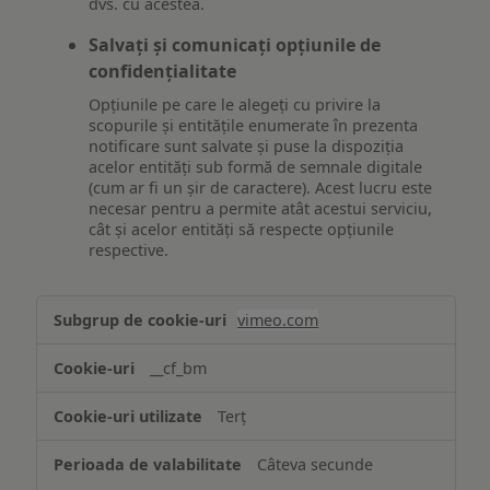
dvs. cu acestea.
Salvați și comunicați opțiunile de
confidențialitate
Opțiunile pe care le alegeți cu privire la
scopurile și entitățile enumerate în prezenta
notificare sunt salvate și puse la dispoziția
acelor entități sub formă de semnale digitale
(cum ar fi un șir de caractere). Acest lucru este
necesar pentru a permite atât acestui serviciu,
cât și acelor entități să respecte opțiunile
respective.
Asigurarea
vimeo.com
funcționalităților
website-
__cf_bm
ului
Terț
Câteva secunde