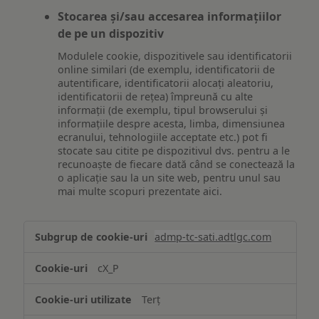
Stocarea și/sau accesarea informațiilor
de pe un dispozitiv
Modulele cookie, dispozitivele sau identificatorii
online similari (de exemplu, identificatorii de
autentificare, identificatorii alocați aleatoriu,
identificatorii de rețea) împreună cu alte
informații (de exemplu, tipul browserului și
informațiile despre acesta, limba, dimensiunea
ecranului, tehnologiile acceptate etc.) pot fi
stocate sau citite pe dispozitivul dvs. pentru a le
recunoaște de fiecare dată când se conectează la
o aplicație sau la un site web, pentru unul sau
mai multe scopuri prezentate aici.
Stocarea
admp-tc-sati.adtlgc.com
și/sau
accesarea
cX_P
informațiilor
de
Terț
pe