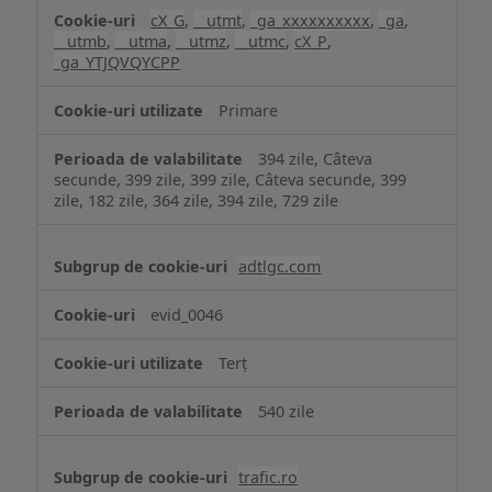
cX_G
,
__utmt
,
_ga_xxxxxxxxxx
,
_ga
,
__utmb
,
__utma
,
__utmz
,
__utmc
,
cX_P
,
_ga_YTJQVQYCPP
Primare
394 zile, Câteva
secunde, 399 zile, 399 zile, Câteva secunde, 399
zile, 182 zile, 364 zile, 394 zile, 729 zile
adtlgc.com
evid_0046
Terț
540 zile
trafic.ro