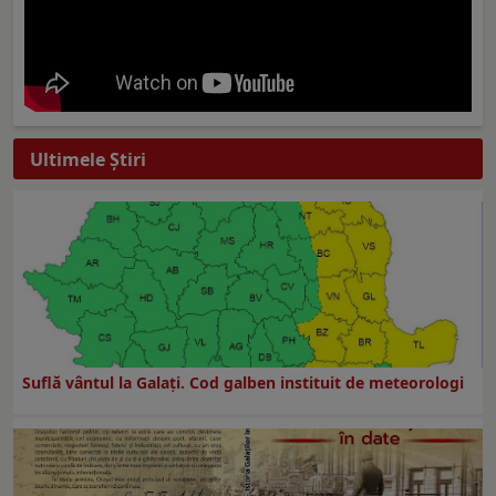
Ultimele Ştiri
Suflă vântul la Galaţi. Cod galben instituit de meteorologi