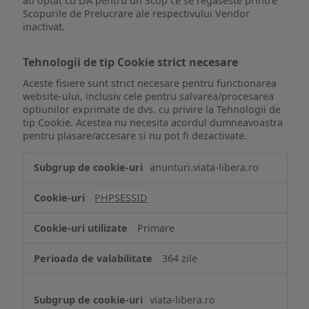
ati optat cu DA pentru un Scop ce se regaseste printre
Scopurile de Prelucrare ale respectivului Vendor
inactivat.
Tehnologii de tip Cookie strict necesare
Aceste fisiere sunt strict necesare pentru functionarea
website-ului, inclusiv cele pentru salvarea/procesarea
optiunilor exprimate de dvs. cu privire la Tehnologii de
tip Cookie. Acestea nu necesita acordul dumneavoastra
pentru plasare/accesare si nu pot fi dezactivate.
Tehnologii
anunturi.viata-libera.ro
de
tip
PHPSESSID
Cookie
strict
Primare
necesare
364 zile
viata-libera.ro