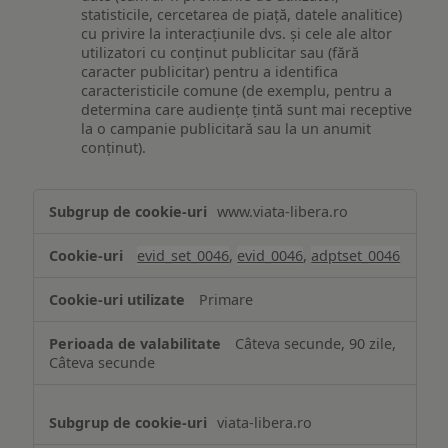
statisticile, cercetarea de piață, datele analitice)
cu privire la interacțiunile dvs. și cele ale altor
utilizatori cu conținut publicitar sau (fără
caracter publicitar) pentru a identifica
caracteristicile comune (de exemplu, pentru a
determina care audiențe țintă sunt mai receptive
la o campanie publicitară sau la un anumit
conținut).
Măsurare
www.viata-libera.ro
și
analiză
evid_set_0046
,
evid_0046
,
adptset_0046
Primare
Câteva secunde, 90 zile,
Câteva secunde
viata-libera.ro