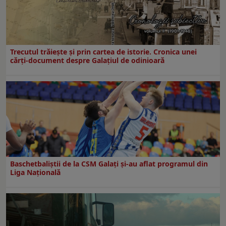
Trecutul trăiește și prin cartea de istorie. Cronica unei
cărți-document despre Galațiul de odinioară
Baschetbaliștii de la CSM Galați și-au aflat programul din
Liga Națională