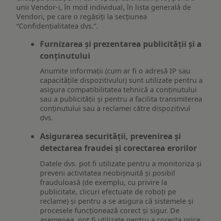
unii Vendor-i, în mod individual, în lista generală de
Vendori, pe care o regăsiți la secțiunea
“Confidențialitatea dvs.”.
Furnizarea și prezentarea publicității și a
conținutului
Anumite informații (cum ar fi o adresă IP sau
capacitățile dispozitivului) sunt utilizate pentru a
asigura compatibilitatea tehnică a conținutului
sau a publicității și pentru a facilita transmiterea
conținutului sau a reclamei către dispozitivul
dvs.
Asigurarea securității, prevenirea și
detectarea fraudei și corectarea erorilor
Datele dvs. pot fi utilizate pentru a monitoriza și
preveni activitatea neobișnuită și posibil
frauduloasă (de exemplu, cu privire la
publicitate, clicuri efectuate de roboți pe
reclame) și pentru a se asigura că sistemele și
procesele funcționează corect și sigur. De
asemenea, pot fi utilizate pentru a corecta orice