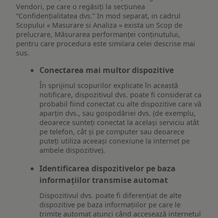
Vendori, pe care o regăsiți la secțiunea
“Confidențialitatea dvs.” In mod separat, in cadrul
Scopului « Masurare si Analiza » exista un Scop de
prelucrare, Măsurarea performanței conținutului,
pentru care procedura este similara celei descrise mai
sus.
Conectarea mai multor dispozitive
În sprijinul scopurilor explicate în această
notificare, dispozitivul dvs. poate fi considerat ca
probabil fiind conectat cu alte dispozitive care vă
aparțin dvs., sau gospodăriei dvs. (de exemplu,
deoarece sunteți conectat la același serviciu atât
pe telefon, cât și pe computer sau deoarece
puteți utiliza aceeași conexiune la internet pe
ambele dispozitive).
Identificarea dispozitivelor pe baza
informațiilor transmise automat
Dispozitivul dvs. poate fi diferențiat de alte
dispozitive pe baza informațiilor pe care le
trimite automat atunci când accesează internetul