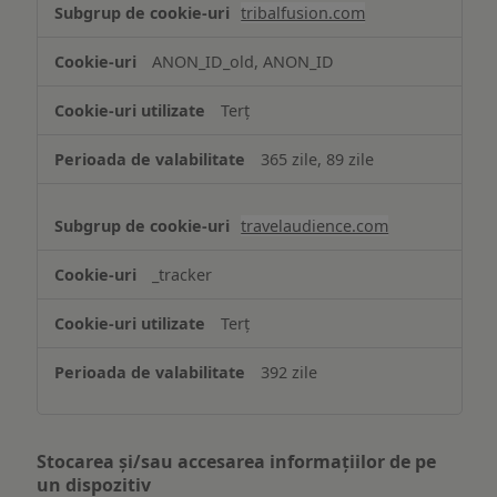
tribalfusion.com
ANON_ID_old, ANON_ID
Terț
365 zile, 89 zile
travelaudience.com
_tracker
Terț
392 zile
Stocarea și/sau accesarea informațiilor de pe
un dispozitiv