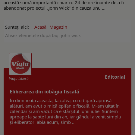
această sumă importantă chiar cu 24 de ore înainte de a fi
abandonat proiectul „John Wick” din cauza unu ...
Sunteți aici:
Acasă
Magazin
Afişez elemetele după tag: john wick
Editorial
Viaţa Liberă
Eliberarea din iobăgia fiscală
În dimineața aceasta, la cafea, cu o țigară aprinsă
alături, am avut o mică epifanie fiscală. M-am uitat în
calendar și am văzut că e sfârșitul lunii iulie. Suntem
aproape la șapte luni din an, iar gândul a venit simplu
și eliberator: abia acum, simb ...