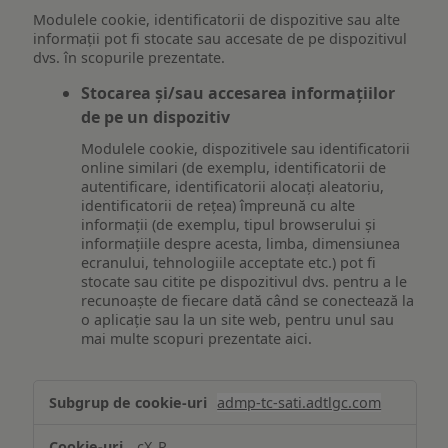
Modulele cookie, identificatorii de dispozitive sau alte
informații pot fi stocate sau accesate de pe dispozitivul
dvs. în scopurile prezentate.
Stocarea și/sau accesarea informațiilor
de pe un dispozitiv
Modulele cookie, dispozitivele sau identificatorii
online similari (de exemplu, identificatorii de
autentificare, identificatorii alocați aleatoriu,
identificatorii de rețea) împreună cu alte
informații (de exemplu, tipul browserului și
informațiile despre acesta, limba, dimensiunea
ecranului, tehnologiile acceptate etc.) pot fi
stocate sau citite pe dispozitivul dvs. pentru a le
recunoaște de fiecare dată când se conectează la
o aplicație sau la un site web, pentru unul sau
mai multe scopuri prezentate aici.
Stocarea
admp-tc-sati.adtlgc.com
și/sau
accesarea
cX_P