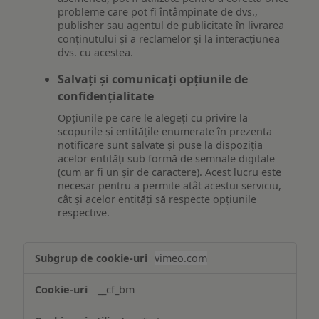
probleme care pot fi întâmpinate de dvs.,
publisher sau agentul de publicitate în livrarea
conținutului și a reclamelor și la interacțiunea
dvs. cu acestea.
Salvați și comunicați opțiunile de
confidențialitate
Opțiunile pe care le alegeți cu privire la
scopurile și entitățile enumerate în prezenta
notificare sunt salvate și puse la dispoziția
acelor entități sub formă de semnale digitale
(cum ar fi un șir de caractere). Acest lucru este
necesar pentru a permite atât acestui serviciu,
cât și acelor entități să respecte opțiunile
respective.
Asigurarea
vimeo.com
funcționalităților
website-
__cf_bm
ului