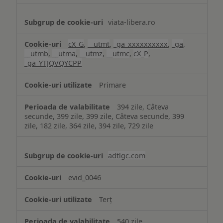
viata-libera.ro
cX_G
,
__utmt
,
_ga_xxxxxxxxxx
,
_ga
,
__utmb
,
__utma
,
__utmz
,
__utmc
,
cX_P
,
_ga_YTJQVQYCPP
Primare
394 zile, Câteva
secunde, 399 zile, 399 zile, Câteva secunde, 399
zile, 182 zile, 364 zile, 394 zile, 729 zile
adtlgc.com
evid_0046
Terț
540 zile