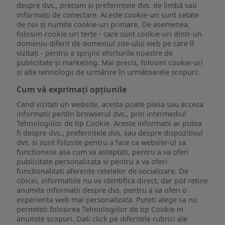
despre dvs., precum și preferințele dvs. de limbă sau
informații de conectare. Aceste cookie-uri sunt setate
de noi și numite cookie-uri primare. De asemenea,
folosim cookie-uri terțe - care sunt cookie-uri dintr-un
domeniu diferit de domeniul site-ului web pe care îl
vizitați - pentru a sprijini eforturile noastre de
publicitate și marketing. Mai precis, folosim cookie-uri
și alte tehnologii de urmărire în următoarele scopuri:
Cum vă exprimați opțiunile
Cand vizitati un website, acesta poate plasa sau accesa
informatii pe/din browserul dvs., prin intermediul
Tehnologiilor de tip Cookie. Aceste informatii ar putea
fi despre dvs., preferintele dvs. sau despre dispozitivul
dvs. si sunt folosite pentru a face ca website-ul sa
functioneze asa cum va asteptati, pentru a va oferi
publicitate personalizata si pentru a va oferi
functionalitati aferente retelelor de socializare. De
obicei, informatiile nu va identifica direct, dar pot retine
anumite informatii despre dvs. pentru a va oferi o
experienta web mai personalizata. Puteti alege sa nu
permiteti folosirea Tehnologiilor de tip Cookie in
anumite scopuri. Dati click pe diferitele rubrici ale