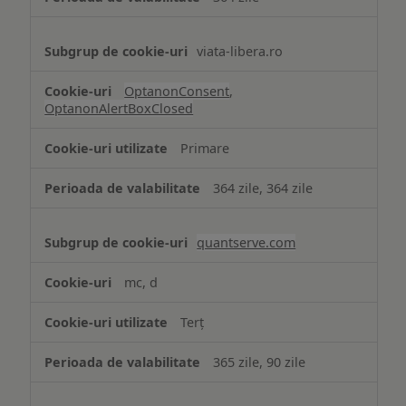
viata-libera.ro
OptanonConsent
,
OptanonAlertBoxClosed
Primare
364 zile, 364 zile
quantserve.com
mc, d
Terț
365 zile, 90 zile