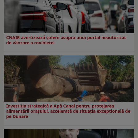
CNAIR avertizează șoferii asupra unui portal neautorizat
de vânzare a rovinietei
Investiția strategică a Apă Canal pentru protejarea
alimentării orașului, accelerată de situația excepțională de
pe Dunăre