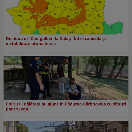
De două ori Cod galben la Galaţi. Între caniculă şi
instabilitate atmosferică
Polițiștii gălățeni au ajuns în Pădurea Gârboavele cu sfaturi
pentru copii