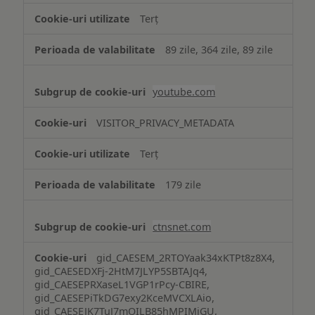
Terț
89 zile, 364 zile, 89 zile
youtube.com
VISITOR_PRIVACY_METADATA
Terț
179 zile
ctnsnet.com
gid_CAESEM_2RTOYaak34xKTPt8z8X4,
gid_CAESEDXFj-2HtM7JLYP5SBTAJq4,
gid_CAESEPRXaseL1VGP1rPcy-CBIRE,
gid_CAESEPiTkDG7exy2KceMVCXLAio,
gid_CAESEJK7TuJ7mQILB85hMPIMiGU,