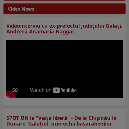
Video News
Videointerviu cu ex-prefectul judeţului Galaţi,
Andreea Anamaria Naggar
SPOT ON la "Viaţa liberă" - De la Chișinău la
Dunăre. Galațiul, prin ochii basarabenilor