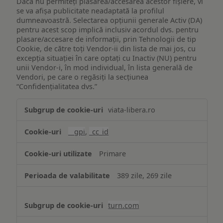
Dacă nu permiteți plasarea/accesarea acestor fișiere, vi
se va afișa publicitate neadaptată la profilul
dumneavoastră. Selectarea opțiunii generale Activ (DA)
pentru acest scop implică inclusiv acordul dvs. pentru
plasare/accesare de informații, prin Tehnologii de tip
Cookie, de către toți Vendor-ii din lista de mai jos, cu
excepția situației în care optați cu Inactiv (NU) pentru
unii Vendor-i, în mod individual, în lista generală de
Vendori, pe care o regăsiți la secțiunea
“Confidențialitatea dvs.”
Publicitate
viata-libera.ro
țintită
(targetată)
__gpi
,
_cc_id
Primare
389 zile, 269 zile
turn.com