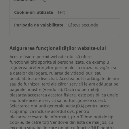
informațiilor
de
Terț
pe
un
Câteva secunde
dispozitiv
Asigurarea funcționalităților website-ului
Aceste fișiere permit website-ului să ofere
funcționalități sporite și personalizate, de exemplu
reţinerea preferinţelor personale cu ocazia navigării și
a datelor de logare, rularea de videoclipuri sau
posibilitatea de live chat. Acestea pot fi adăugate de noi
sau de furnizori terți ale căror servicii le-am adăugat pe
paginile noastre (Vendor-i). Dacă nu permiteți
plasarea/accesarea acestor fișiere, este posibil ca unele
sau toate aceste servicii să nu funcționeze corect.
Selectarea opțiunii generale Activ (DA) pentru acest
scop implică inclusiv acordul dvs. pentru
plasare/accesare de informații, prin Tehnologii de tip
Cookie, de către toți Vendor-ii din lista de mai jos, cu
excepția situației în care optați cu Inactiv (NU) pentru