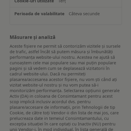
Terț
Câteva secunde
Măsurare și analiză
Aceste fișiere ne permit să contorizăm vizitele și sursele
de trafic, astfel încât să putem măsura și îmbunătăți
performanța website-ului nostru. Acestea ne ajută să
cunoaștem cele mai populare sau mai puțin populare
pagini și să vedem cum se deplasează vizitatorii în
cadrul website-ului. Dacă nu permiteți
plasarea/accesarea acestor fișiere, nu vom ști când ați
vizitat website-ul nostru și nu vom putea să-i
monitorizăm performanța. Selectarea opțiunii generale
Activ (DA) in coloana de Consimtamant pentru acest
scop implică inclusiv acordul dvs. pentru
plasare/accesare de informații, prin Tehnologii de tip
Cookie, de către toți Vendor-ii din lista de mai jos, care
prelucreaza date in temeiul Consimtamantului, cu
excepția situației în care optați cu Inactiv (NU) pentru
unii Vendor-i, în mod individual, în lista generală de