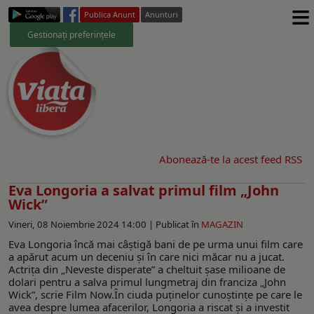
≡
Publica Anunt
Anunturi
Gestionați preferințele
Abonează-te la acest feed RSS
Eva Longoria a salvat primul film „John
Wick”
Vineri, 08 Noiembrie 2024 14:00 |
Publicat în
MAGAZIN
Eva Longoria încă mai câștigă bani de pe urma unui film care
a apărut acum un deceniu și în care nici măcar nu a jucat.
Actrița din „Neveste disperate” a cheltuit șase milioane de
dolari pentru a salva primul lungmetraj din franciza „John
Wick”, scrie Film Now.În ciuda puținelor cunoștințe pe care le
avea despre lumea afacerilor, Longoria a riscat și a investit