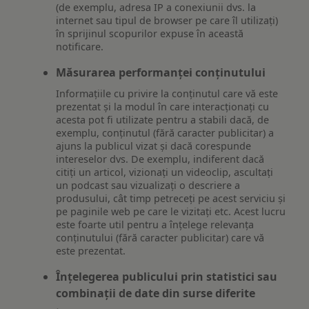
(de exemplu, adresa IP a conexiunii dvs. la
internet sau tipul de browser pe care îl utilizați)
în sprijinul scopurilor expuse în această
notificare.
Măsurarea performanței conținutului
Informațiile cu privire la conținutul care vă este
prezentat și la modul în care interacționați cu
acesta pot fi utilizate pentru a stabili dacă, de
exemplu, conținutul (fără caracter publicitar) a
ajuns la publicul vizat și dacă corespunde
intereselor dvs. De exemplu, indiferent dacă
citiți un articol, vizionați un videoclip, ascultați
un podcast sau vizualizați o descriere a
produsului, cât timp petreceți pe acest serviciu și
pe paginile web pe care le vizitați etc. Acest lucru
este foarte util pentru a înțelege relevanța
conținutului (fără caracter publicitar) care vă
este prezentat.
Înțelegerea publicului prin statistici sau
combinații de date din surse diferite