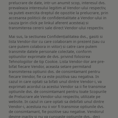
prelucrare de date, intr-un anumit scop, interesul dvs.
prevaleaza interesului legitim al Vendor-ului respectiv,
va puteti exercita dreptul de opozitie la prelucrare, prin
accesarea politicii de confidentialitate a Vendor-ului in
cauza (prin click pe linkul aferent acesteia) si
transmiterea cererii sale direct Vendor-ului respectiv.
Mai sus, la sectiunea Confidențialitatea dvs., gasiti si
lista Vendor-ilor cu care colaboram in prezent (sau cu
care putem colabora in viitor) si catre care putem
transmite datele personale colectate, conform
optiunilor exprimate de dvs. privind folosirea
Tehnologiilor de tip Cookie. Lista Vendor-ilor are pre-
bifat fiecare Vendor, aceasta setare permitand
transmiterea optiunii dvs. de consimtamant pentru
fiecare Vendor, fie ca este pozitiva sau negativa. In
cazul in care optati sa bifati unul dintre Vendor-i, va
exprimati acordul ca acestui Vendor sa ii fie transmise
optiunile dvs. de consimtamant pentru toate Scopurile
de Prelucrare ale Vendor-ului respectiv, utilizate pe
website. In cazul in care optati sa debifati unul dintre
Vendor-i, acestuia nu ii vor fi transmise optiunile dvs.
de consimtamant, fie pozitive sau negative. Vendorul
devine inactiv si nu va cunoaste optiunile dvs., deci