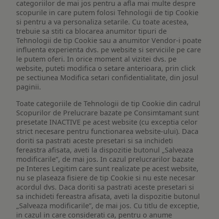
categoriilor de mai jos pentru a afla mai multe despre
scopurile in care putem folosi Tehnologii de tip Cookie
si pentru a va personaliza setarile. Cu toate acestea,
trebuie sa stiti ca blocarea anumitor tipuri de
Tehnologii de tip Cookie sau a anumitor Vendor-i poate
influenta experienta dvs. pe website si serviciile pe care
le putem oferi. In orice moment al vizitei dvs. pe
website, puteti modifica o setare anterioara, prin click
pe sectiunea Modifica setari confidentialitate, din josul
paginii.
Toate categoriile de Tehnologii de tip Cookie din cadrul
Scopurilor de Prelucrare bazate pe Consimtamant sunt
presetate INACTIVE pe acest website (cu exceptia celor
strict necesare pentru functionarea website-ului). Daca
doriti sa pastrati aceste presetari si sa inchideti
fereastra afisata, aveti la dispozitie butonul „Salveaza
modificarile”, de mai jos. In cazul prelucrarilor bazate
pe Interes Legitim care sunt realizate pe acest website,
nu se plaseaza fisiere de tip Cookie si nu este necesar
acordul dvs. Daca doriti sa pastrati aceste presetari si
sa inchideti fereastra afisata, aveti la dispozitie butonul
„Salveaza modificarile”, de mai jos. Cu titlu de exceptie,
in cazul in care considerati ca, pentru o anume