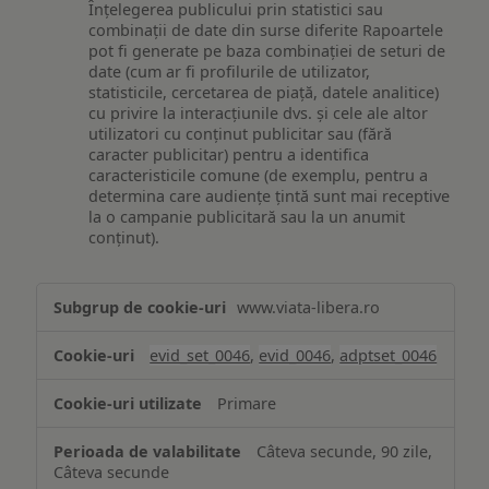
Înțelegerea publicului prin statistici sau
combinații de date din surse diferite Rapoartele
pot fi generate pe baza combinației de seturi de
date (cum ar fi profilurile de utilizator,
statisticile, cercetarea de piață, datele analitice)
cu privire la interacțiunile dvs. și cele ale altor
utilizatori cu conținut publicitar sau (fără
caracter publicitar) pentru a identifica
caracteristicile comune (de exemplu, pentru a
determina care audiențe țintă sunt mai receptive
la o campanie publicitară sau la un anumit
conținut).
Măsurare
www.viata-libera.ro
și
analiză
evid_set_0046
,
evid_0046
,
adptset_0046
Primare
Câteva secunde, 90 zile,
Câteva secunde