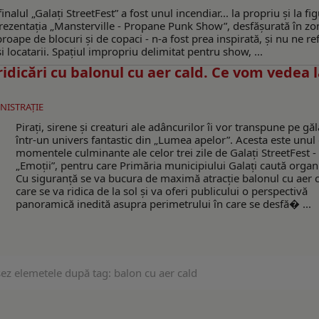
alul „Galați StreetFest” a fost unul incendiar... la propriu și la fig
eprezentația „Mansterville - Propane Punk Show”, desfăşurată în zo
oape de blocuri și de copaci - n-a fost prea inspirată, și nu ne re
i locatarii. Spațiul impropriu delimitat pentru show, ...
idicări cu balonul cu aer cald. Ce vom vedea 
INISTRAŢIE
Pirați, sirene și creaturi ale adâncurilor îi vor transpune pe găl
într-un univers fantastic din „Lumea apelor”. Acesta este unul 
momentele culminante ale celor trei zile de Galați StreetFest -
„Emoții”, pentru care Primăria municipiului Galați caută organi
Cu siguranță se va bucura de maximă atracție balonul cu aer 
care se va ridica de la sol şi va oferi publicului o perspectivă
panoramică inedită asupra perimetrului în care se desfă� ...
şez elemetele după tag: balon cu aer cald