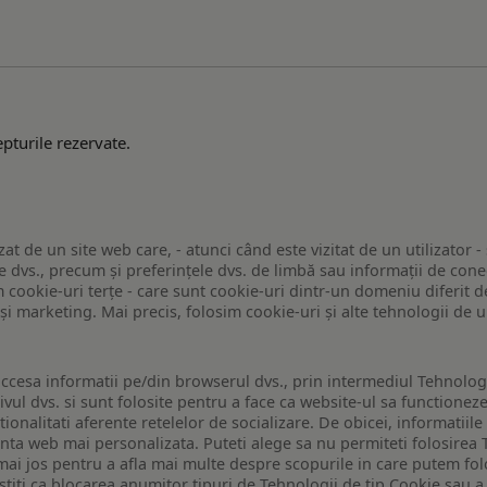
pturile rezervate.
zat de un site web care, - atunci când este vizitat de un utilizator -
 dvs., precum și preferințele dvs. de limbă sau informații de conec
ookie-uri terțe - care sunt cookie-uri dintr-un domeniu diferit de 
e și marketing. Mai precis, folosim cookie-uri și alte tehnologii de
ccesa informatii pe/din browserul dvs., prin intermediul Tehnologii
ivul dvs. si sunt folosite pentru a face ca website-ul sa functionez
tionalitati aferente retelelor de socializare. De obicei, informatiile
enta web mai personalizata. Puteti alege sa nu permiteti folosirea 
de mai jos pentru a afla mai multe despre scopurile in care putem fo
a stiti ca blocarea anumitor tipuri de Tehnologii de tip Cookie sau