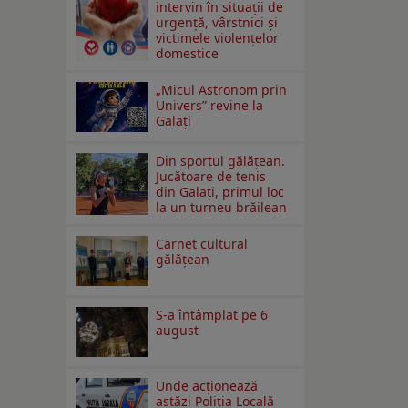
intervin în situații de
urgență, vârstnici și
victimele violențelor
domestice
„Micul Astronom prin
Univers” revine la
Galați
Din sportul gălățean.
Jucătoare de tenis
din Galați, primul loc
la un turneu brăilean
Carnet cultural
gălăţean
S-a întâmplat pe 6
august
Unde acționează
astăzi Poliția Locală