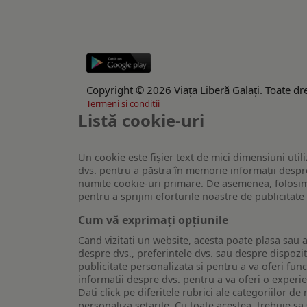
Copyright © 2026 Viaţa Liberă Galaţi. Toate dre
Termeni si conditii
Listă cookie-uri
Un cookie este fişier text de mici dimensiuni utili
dvs. pentru a păstra în memorie informații despre
numite cookie-uri primare. De asemenea, folosim c
pentru a sprijini eforturile noastre de publicitat
Cum vă exprimați opțiunile
Cand vizitati un website, acesta poate plasa sau a
despre dvs., preferintele dvs. sau despre dispozit
publicitate personalizata si pentru a va oferi func
informatii despre dvs. pentru a va oferi o experi
Dati click pe diferitele rubrici ale categoriilor 
personaliza setarile. Cu toate acestea, trebuie s