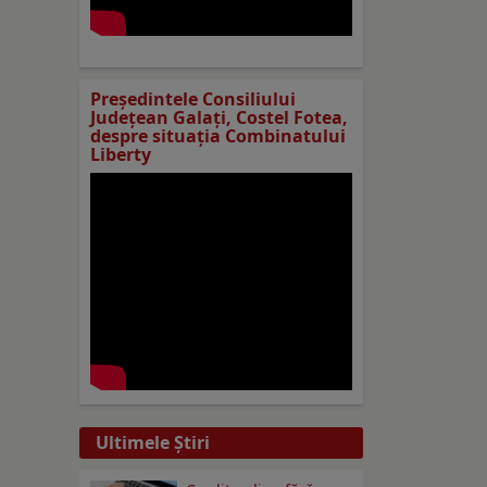
Preşedintele Consiliului
Judeţean Galaţi, Costel Fotea,
despre situaţia Combinatului
Liberty
Ultimele Ştiri