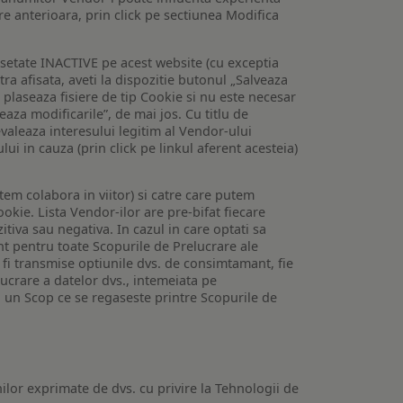
are anterioara, prin click pe sectiunea Modifica
setate INACTIVE pe acest website (cu exceptia
tra afisata, aveti la dispozitie butonul „Salveaza
e plaseaza fisiere de tip Cookie si nu este necesar
veaza modificarile”, de mai jos. Cu titlu de
valeaza interesului legitim al Vendor-ului
lui in cauza (prin click pe linkul aferent acesteia)
utem colabora in viitor) si catre care putem
okie. Lista Vendor-ilor are pre-bifat fiecare
iva sau negativa. In cazul in care optati sa
nt pentru toate Scopurile de Prelucrare ale
or fi transmise optiunile dvs. de consimtamant, fie
lucrare a datelor dvs., intemeiata pe
 un Scop ce se regaseste printre Scopurile de
ilor exprimate de dvs. cu privire la Tehnologii de