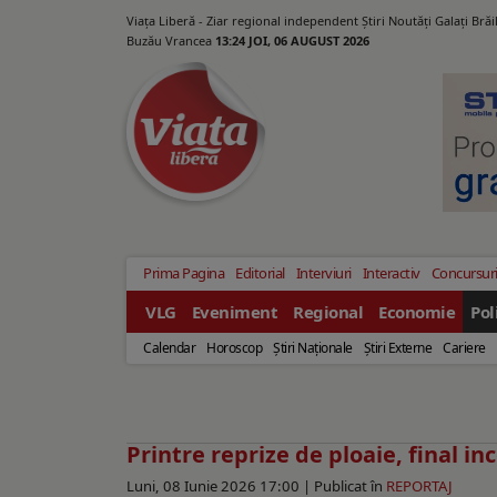
Viața Liberă - Ziar regional independent Știri Noutăți Galaţi Bră
Buzău Vrancea
13:24 JOI, 06 AUGUST 2026
Prima Pagina
Editorial
Interviuri
Interactiv
Concursur
VLG
Eveniment
Regional
Economie
Pol
Calendar
Horoscop
Ştiri Naţionale
Ştiri Externe
Cariere
Printre reprize de ploaie, final in
Luni, 08 Iunie 2026 17:00 |
Publicat în
REPORTAJ