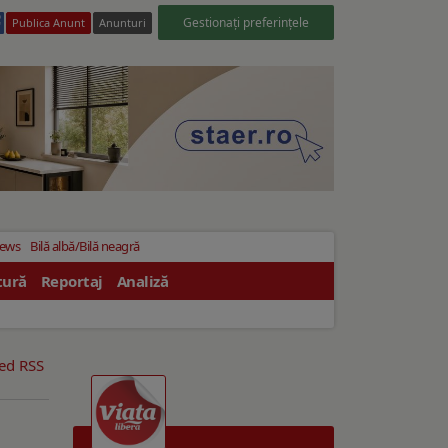
Gestionați preferințele
Publica Anunt
Anunturi
News
Bilă albă/Bilă neagră
tură
Reportaj
Analiză
eed RSS