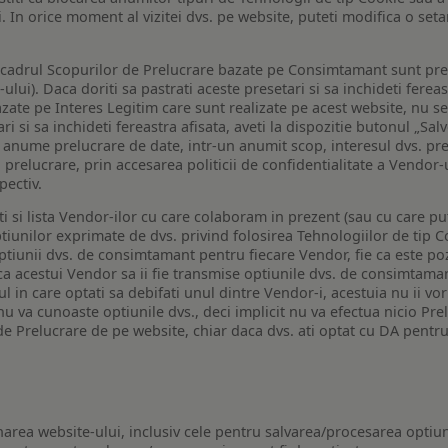
i. In orice moment al vizitei dvs. pe website, puteti modifica o set
n cadrul Scopurilor de Prelucrare bazate pe Consimtamant sunt pre
lui). Daca doriti sa pastrati aceste presetari si sa inchideti fereas
bazate pe Interes Legitim care sunt realizate pe acest website, nu s
i si sa inchideti fereastra afisata, aveti la dispozitie butonul „Sal
o anume prelucrare de date, intr-un anumit scop, interesul dvs. pre
a prelucrare, prin accesarea politicii de confidentialitate a Vendor-u
pectiv.
iti si lista Vendor-ilor cu care colaboram in prezent (sau cu care p
iunilor exprimate de dvs. privind folosirea Tehnologiilor de tip Co
iunii dvs. de consimtamant pentru fiecare Vendor, fie ca este pozit
 ca acestui Vendor sa ii fie transmise optiunile dvs. de consimtama
ul in care optati sa debifati unul dintre Vendor-i, acestuia nu ii v
nu va cunoaste optiunile dvs., deci implicit nu va efectua nicio Pre
e Prelucrare de pe website, chiar daca dvs. ati optat cu DA pentru
narea website-ului, inclusiv cele pentru salvarea/procesarea optiun