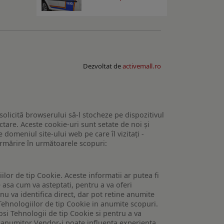
Dezvoltat de
activemall.ro
 solicită browserului să-l stocheze pe dispozitivul
tare. Aceste cookie-uri sunt setate de noi și
domeniul site-ului web pe care îl vizitați -
 urmărire în următoarele scopuri:
lor de tip Cookie. Aceste informatii ar putea fi
e asa cum va asteptati, pentru a va oferi
 nu va identifica direct, dar pot retine anumite
Tehnologiilor de tip Cookie in anumite scopuri.
losi Tehnologii de tip Cookie si pentru a va
 a anumitor Vendor-i poate influenta experienta