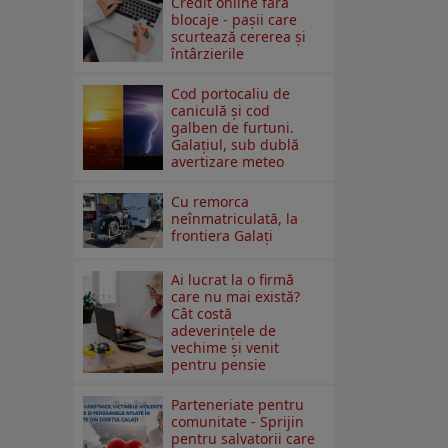
Credit online fără
blocaje - pașii care
scurtează cererea și
întârzierile
Cod portocaliu de
caniculă și cod
galben de furtuni.
Galațiul, sub dublă
avertizare meteo
Cu remorca
neînmatriculată, la
frontiera Galați
Ai lucrat la o firmă
care nu mai există?
Cât costă
adeverințele de
vechime și venit
pentru pensie
Parteneriate pentru
comunitate - Sprijin
pentru salvatorii care