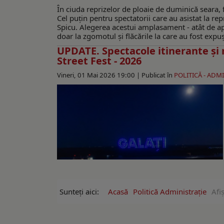
În ciuda reprizelor de ploaie de duminică seara, fin
Cel puțin pentru spectatorii care au asistat la r
Spicu. Alegerea acestui amplasament - atât de apr
doar la zgomotul și flăcările la care au fost expuș
UPDATE. Spectacole itinerante şi r
Street Fest - 2026
Vineri, 01 Mai 2026 19:00 |
Publicat în
POLITICĂ - ADM
Sunteți aici:
Acasă
Politică Administrație
Afi