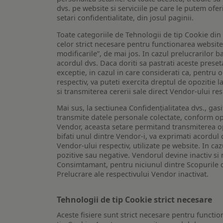
dvs. pe website si serviciile pe care le putem ofer
setari confidentialitate, din josul paginii.
Toate categoriile de Tehnologii de tip Cookie di
celor strict necesare pentru functionarea website-u
modificarile”, de mai jos. In cazul prelucrarilor 
acordul dvs. Daca doriti sa pastrati aceste presetar
exceptie, in cazul in care considerati ca, pentru 
respectiv, va puteti exercita dreptul de opozitie l
si transmiterea cererii sale direct Vendor-ului res
Mai sus, la sectiunea Confidențialitatea dvs., gas
transmite datele personale colectate, conform opt
Vendor, aceasta setare permitand transmiterea opt
bifati unul dintre Vendor-i, va exprimati acordul
Vendor-ului respectiv, utilizate pe website. In caz
pozitive sau negative. Vendorul devine inactiv si 
Consimtamant, pentru niciunul dintre Scopurile d
Prelucrare ale respectivului Vendor inactivat.
Tehnologii de tip Cookie strict necesare
Aceste fisiere sunt strict necesare pentru functio