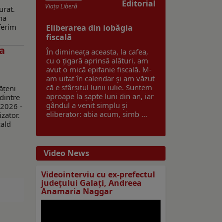
Editorial
Viaţa Liberă
urat.
na
ferim
Eliberarea din iobăgia
fiscală
la
În dimineața aceasta, la cafea,
cu o țigară aprinsă alături, am
avut o mică epifanie fiscală. M-
am uitat în calendar și am văzut
că e sfârșitul lunii iulie. Suntem
ățeni
aproape la șapte luni din an, iar
dintre
gândul a venit simplu și
 2026 -
eliberator: abia acum, simb ...
zator.
cald
Video News
Videointerviu cu ex-prefectul
judeţului Galaţi, Andreea
Anamaria Naggar