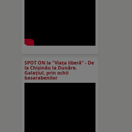
SPOT ON la "Viaţa liberă" - De
la Chișinău la Dunăre.
Galațiul, prin ochii
basarabenilor