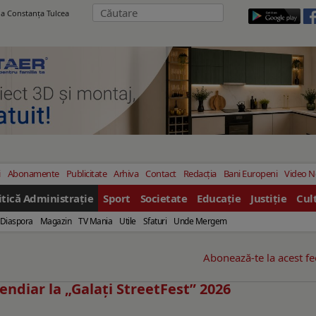
ila Constanţa Tulcea
i
Abonamente
Publicitate
Arhiva
Contact
Redacția
Bani Europeni
Video 
itică Administrație
Sport
Societate
Educație
Justiție
Cul
Diaspora
Magazin
TV Mania
Utile
Sfaturi
Unde Mergem
Abonează-te la acest f
cendiar la „Galați StreetFest” 2026