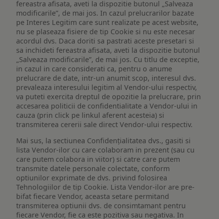
fereastra afisata, aveti la dispozitie butonul „Salveaza
modificarile”, de mai jos. In cazul prelucrarilor bazate
pe Interes Legitim care sunt realizate pe acest website,
nu se plaseaza fisiere de tip Cookie si nu este necesar
acordul dvs. Daca doriti sa pastrati aceste presetari si
sa inchideti fereastra afisata, aveti la dispozitie butonul
„Salveaza modificarile”, de mai jos. Cu titlu de exceptie,
in cazul in care considerati ca, pentru o anume
prelucrare de date, intr-un anumit scop, interesul dvs.
prevaleaza interesului legitim al Vendor-ului respectiv,
va puteti exercita dreptul de opozitie la prelucrare, prin
accesarea politicii de confidentialitate a Vendor-ului in
cauza (prin click pe linkul aferent acesteia) si
transmiterea cererii sale direct Vendor-ului respectiv.
Mai sus, la sectiunea Confidențialitatea dvs., gasiti si
lista Vendor-ilor cu care colaboram in prezent (sau cu
care putem colabora in viitor) si catre care putem
transmite datele personale colectate, conform
optiunilor exprimate de dvs. privind folosirea
Tehnologiilor de tip Cookie. Lista Vendor-ilor are pre-
bifat fiecare Vendor, aceasta setare permitand
transmiterea optiunii dvs. de consimtamant pentru
fiecare Vendor, fie ca este pozitiva sau negativa. In