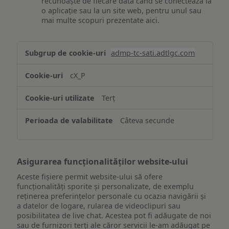
recunoaște de fiecare dată când se conectează la
o aplicație sau la un site web, pentru unul sau
mai multe scopuri prezentate aici.
Stocarea
admp-tc-sati.adtlgc.com
și/sau
accesarea
cX_P
informațiilor
de
Terț
pe
un
Câteva secunde
dispozitiv
Asigurarea funcționalităților website-ului
Aceste fișiere permit website-ului să ofere
funcționalități sporite și personalizate, de exemplu
reţinerea preferinţelor personale cu ocazia navigării și
a datelor de logare, rularea de videoclipuri sau
posibilitatea de live chat. Acestea pot fi adăugate de noi
sau de furnizori terți ale căror servicii le-am adăugat pe