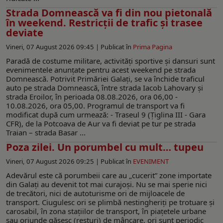
Strada Domnească va fi din nou pietonală
în weekend. Restricţii de trafic şi trasee
deviate
Vineri, 07 August 2026 09:45 |
Publicat în
Prima Pagina
Paradă de costume militare, activități sportive și dansuri sunt
evenimentele anunţate pentru acest weekend pe strada
Domnească. Potrivit Primăriei Galaţi, se va închide traficul
auto pe strada Domnească, între strada Iacob Lahovary și
strada Eroilor, în perioada 08.08.2026, ora 06,00 -
10.08.2026, ora 05,00. Programul de transport va fi
modificat după cum urmează: - Traseul 9 (Țiglina III - Gara
CFR), de la Potcoava de Aur va fi deviat pe tur pe strada
Traian – strada Basar ...
Poza zilei. Un porumbel cu mult… tupeu
Vineri, 07 August 2026 09:25 |
Publicat în
EVENIMENT
Adevărul este că porumbeii care au „cucerit” zone importate
din Galaţi au devenit tot mai curajoşi. Nu se mai sperie nici
de trecători, nici de autoturisme ori de mijloacele de
transport. Ciugulesc ori se plimbă nestingheriţi pe trotuare şi
carosabil, în zona staţiilor de transport, în piaţetele urbane
sau oriunde găsesc (resturi) de mâncare, ori sunt periodic