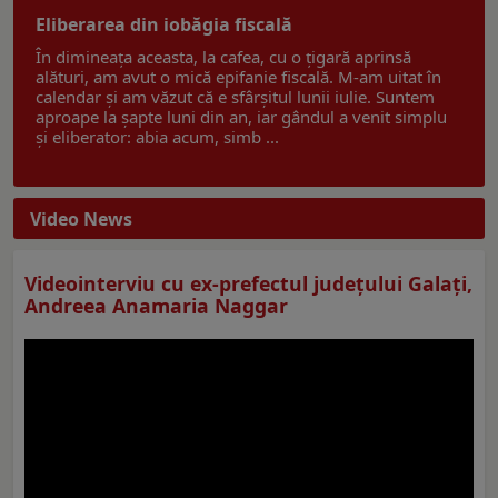
Eliberarea din iobăgia fiscală
În dimineața aceasta, la cafea, cu o țigară aprinsă
alături, am avut o mică epifanie fiscală. M-am uitat în
calendar și am văzut că e sfârșitul lunii iulie. Suntem
aproape la șapte luni din an, iar gândul a venit simplu
și eliberator: abia acum, simb ...
Video News
Videointerviu cu ex-prefectul judeţului Galaţi,
Andreea Anamaria Naggar