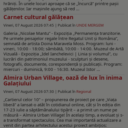
hrăniţi. În unele locuri aproape că se „încurcă” printre paşii
gălăţenilor. Iar maşinile ajung să red ...
Carnet cultural gălăţean
Vineri, 07 August 2026 07:45 |
Publicat în
UNDE MERGEM
Galeria „Nicolae Mantu” - Expoziţia „Permanența tranzitorie.
Pe urmele peisajelor regale între Regatul Unit și România”,
semnată de artista Doina Maravela Moss. Program: luni -
vineri, 10:00 - 18:00; sâmbătă, 10:00 - 14:00. Muzeul de Artă
Vizuală - Expoziția „Idel Ianchelevici | Linia și volumul”, cu
lucrări din patrimoniul muzeului - sculpturi și desene,
fotografii, documente, corespondență și publicații. Program:
miercuri - duminică, 9:00 - 16:30. Muzeul Istor ...
Almira Urban Village, oază de lux în inima
Galațiului
Vineri, 07 August 2026 07:30 |
Publicat în
Regional
„Cartierul celor 10” – propunerea de proiect pe care „Viața
liberă” a lansat-o atât în cotidianul online, cât și în ediția din
17-23 iulie a săptămânalului tipărit – a primit un nume pe
măsură – Almira Urban Village! În acelaşi timp, a evoluat și s-
a transformat spectaculos. Cea mai importantă actualizare a
venit din partea arhitectului acestui proiect ambițios: