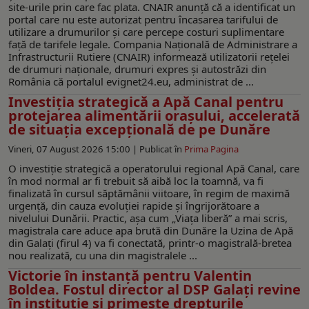
site-urile prin care fac plata. CNAIR anunță că a identificat un
portal care nu este autorizat pentru încasarea tarifului de
utilizare a drumurilor și care percepe costuri suplimentare
față de tarifele legale. Compania Națională de Administrare a
Infrastructurii Rutiere (CNAIR) informează utilizatorii rețelei
de drumuri naționale, drumuri expres și autostrăzi din
România că portalul evignet24.eu, administrat de ...
Investiția strategică a Apă Canal pentru
protejarea alimentării orașului, accelerată
de situația excepțională de pe Dunăre
Vineri, 07 August 2026 15:00 |
Publicat în
Prima Pagina
O investiție strategică a operatorului regional Apă Canal, care
în mod normal ar fi trebuit să aibă loc la toamnă, va fi
finalizată în cursul săptămânii viitoare, în regim de maximă
urgență, din cauza evoluției rapide și îngrijorătoare a
nivelului Dunării. Practic, așa cum „Viața liberă” a mai scris,
magistrala care aduce apa brută din Dunăre la Uzina de Apă
din Galați (firul 4) va fi conectată, printr-o magistrală-bretea
nou realizată, cu una din magistralele ...
Victorie în instanță pentru Valentin
Boldea. Fostul director al DSP Galați revine
în instituție și primește drepturile