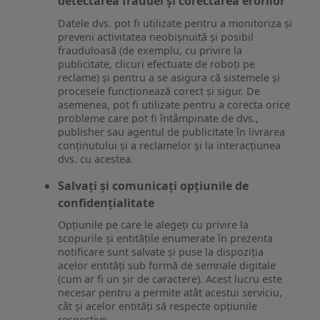
detectarea fraudei și corectarea erorilor
Datele dvs. pot fi utilizate pentru a monitoriza și
preveni activitatea neobișnuită și posibil
frauduloasă (de exemplu, cu privire la
publicitate, clicuri efectuate de roboți pe
reclame) și pentru a se asigura că sistemele și
procesele funcționează corect și sigur. De
asemenea, pot fi utilizate pentru a corecta orice
probleme care pot fi întâmpinate de dvs.,
publisher sau agentul de publicitate în livrarea
conținutului și a reclamelor și la interacțiunea
dvs. cu acestea.
Salvați și comunicați opțiunile de
confidențialitate
Opțiunile pe care le alegeți cu privire la
scopurile și entitățile enumerate în prezenta
notificare sunt salvate și puse la dispoziția
acelor entități sub formă de semnale digitale
(cum ar fi un șir de caractere). Acest lucru este
necesar pentru a permite atât acestui serviciu,
cât și acelor entități să respecte opțiunile
respective.