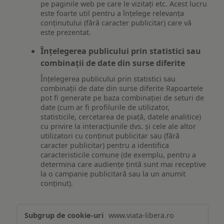
pe paginile web pe care le vizitați etc. Acest lucru
este foarte util pentru a înțelege relevanța
conținutului (fără caracter publicitar) care vă
este prezentat.
Înțelegerea publicului prin statistici sau
combinații de date din surse diferite
Înțelegerea publicului prin statistici sau
combinații de date din surse diferite Rapoartele
pot fi generate pe baza combinației de seturi de
date (cum ar fi profilurile de utilizator,
statisticile, cercetarea de piață, datele analitice)
cu privire la interacțiunile dvs. și cele ale altor
utilizatori cu conținut publicitar sau (fără
caracter publicitar) pentru a identifica
caracteristicile comune (de exemplu, pentru a
determina care audiențe țintă sunt mai receptive
la o campanie publicitară sau la un anumit
conținut).
Măsurare
www.viata-libera.ro
și