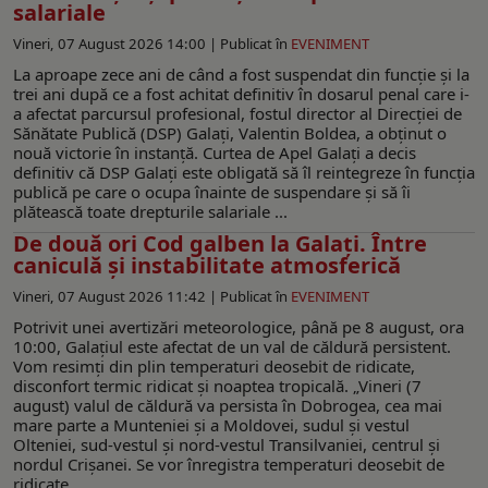
salariale
Vineri, 07 August 2026 14:00 |
Publicat în
EVENIMENT
La aproape zece ani de când a fost suspendat din funcție și la
trei ani după ce a fost achitat definitiv în dosarul penal care i-
a afectat parcursul profesional, fostul director al Direcției de
Sănătate Publică (DSP) Galați, Valentin Boldea, a obținut o
nouă victorie în instanță. Curtea de Apel Galați a decis
definitiv că DSP Galați este obligată să îl reintegreze în funcția
publică pe care o ocupa înainte de suspendare și să îi
plătească toate drepturile salariale ...
De două ori Cod galben la Galaţi. Între
caniculă şi instabilitate atmosferică
Vineri, 07 August 2026 11:42 |
Publicat în
EVENIMENT
Potrivit unei avertizări meteorologice, până pe 8 august, ora
10:00, Galaţiul este afectat de un val de căldură persistent.
Vom resimţi din plin temperaturi deosebit de ridicate,
disconfort termic ridicat şi noaptea tropicală. „Vineri (7
august) valul de căldură va persista în Dobrogea, cea mai
mare parte a Munteniei și a Moldovei, sudul și vestul
Olteniei, sud-vestul și nord-vestul Transilvaniei, centrul și
nordul Crișanei. Se vor înregistra temperaturi deosebit de
ridicate ...