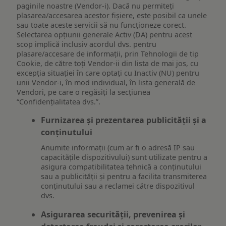
paginile noastre (Vendor-i). Dacă nu permiteți
plasarea/accesarea acestor fișiere, este posibil ca unele
sau toate aceste servicii să nu funcționeze corect.
Selectarea opțiunii generale Activ (DA) pentru acest
scop implică inclusiv acordul dvs. pentru
plasare/accesare de informații, prin Tehnologii de tip
Cookie, de către toți Vendor-ii din lista de mai jos, cu
excepția situației în care optați cu Inactiv (NU) pentru
unii Vendor-i, în mod individual, în lista generală de
Vendori, pe care o regăsiți la secțiunea
“Confidențialitatea dvs.”.
Furnizarea și prezentarea publicității și a
conținutului
Anumite informații (cum ar fi o adresă IP sau
capacitățile dispozitivului) sunt utilizate pentru a
asigura compatibilitatea tehnică a conținutului
sau a publicității și pentru a facilita transmiterea
conținutului sau a reclamei către dispozitivul
dvs.
Asigurarea securității, prevenirea și