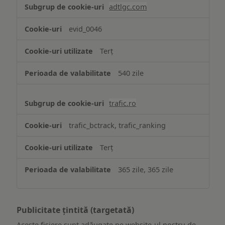
adtlgc.com
evid_0046
Terț
540 zile
trafic.ro
trafic_bctrack, trafic_ranking
Terț
365 zile, 365 zile
Publicitate țintită (targetată)
Aceste fișiere sunt adăugate pe website-ul nostru de