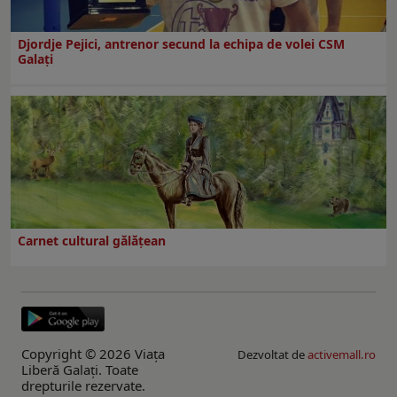
Djordje Pejici, antrenor secund la echipa de volei CSM
Galați
Carnet cultural gălăţean
Copyright © 2026 Viaţa
Dezvoltat de
activemall.ro
Liberă Galaţi. Toate
drepturile rezervate.