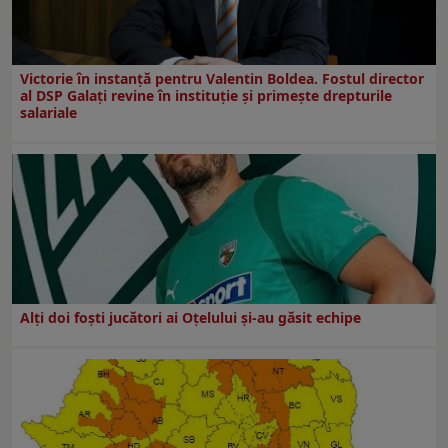
Victorie în instanță pentru Valentin Boldea. Fostul director
al DSP Galați revine în instituție și primește drepturile
salariale
Alți doi foști jucători ai Oțelului și-au găsit echipe