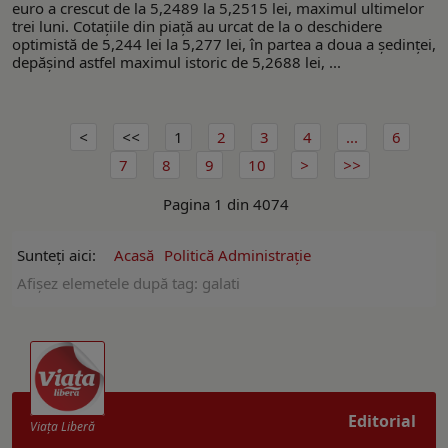
euro a crescut de la 5,2489 la 5,2515 lei, maximul ultimelor
trei luni. Cotațiile din piață au urcat de la o deschidere
optimistă de 5,244 lei la 5,277 lei, în partea a doua a ședinței,
depășind astfel maximul istoric de 5,2688 lei, ...
1
2
3
4
...
6
7
8
9
10
Pagina 1 din 4074
Sunteți aici:
Acasă
Politică Administrație
Afişez elemetele după tag: galati
Editorial
Viaţa Liberă