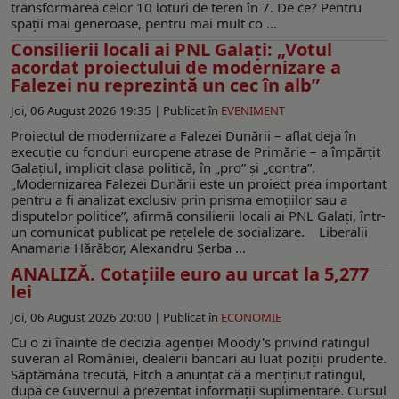
transformarea celor 10 loturi de teren în 7. De ce? Pentru
spații mai generoase, pentru mai mult co ...
Consilierii locali ai PNL Galaţi: „Votul
acordat proiectului de modernizare a
Falezei nu reprezintă un cec în alb”
Joi, 06 August 2026 19:35 |
Publicat în
EVENIMENT
Proiectul de modernizare a Falezei Dunării – aflat deja în
execuţie cu fonduri europene atrase de Primărie – a împărţit
Galaţiul, implicit clasa politică, în „pro” şi „contra”.
„Modernizarea Falezei Dunării este un proiect prea important
pentru a fi analizat exclusiv prin prisma emoțiilor sau a
disputelor politice”, afirmă consilierii locali ai PNL Galaţi, într-
un comunicat publicat pe reţelele de socializare. Liberalii
Anamaria Hărăbor, Alexandru Șerba ...
ANALIZĂ. Cotațiile euro au urcat la 5,277
lei
Joi, 06 August 2026 20:00 |
Publicat în
ECONOMIE
Cu o zi înainte de decizia agenției Moody's privind ratingul
suveran al României, dealerii bancari au luat poziții prudente.
Săptămâna trecută, Fitch a anunțat că a menținut ratingul,
după ce Guvernul a prezentat informații suplimentare. Cursul