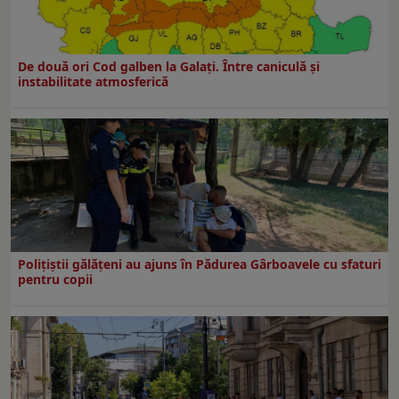
De două ori Cod galben la Galaţi. Între caniculă şi
instabilitate atmosferică
Polițiștii gălățeni au ajuns în Pădurea Gârboavele cu sfaturi
pentru copii