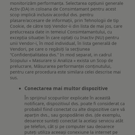
monitorizăm performanța. Selectarea opțiunii generale
Activ (DA) in coloana de Consimtamant pentru acest
scop implică inclusiv acordul dvs. pentru
plasare/accesare de informații, prin Tehnologii de tip
Cookie, de către toți Vendor-ii din lista de mai jos, care
prelucreaza date in temeiul Consimtamantului, cu
excepția situației în care optați cu Inactiv (NU) pentru
unii Vendor-i, în mod individual, în lista generală de
Vendori, pe care o regăsiți la secțiunea
“Confidențialitatea dvs.” In mod separat, in cadrul
Scopului « Masurare si Analiza » exista un Scop de
prelucrare, Măsurarea performanței conținutului,
pentru care procedura este similara celei descrise mai
sus.
Conectarea mai multor dispozitive
În sprijinul scopurilor explicate în această
notificare, dispozitivul dvs. poate fi considerat ca
probabil fiind conectat cu alte dispozitive care vă
aparțin dvs., sau gospodăriei dvs. (de exemplu,
deoarece sunteți conectat la același serviciu atât
pe telefon, cât și pe computer sau deoarece
puteți utiliza aceeași conexiune la internet pe