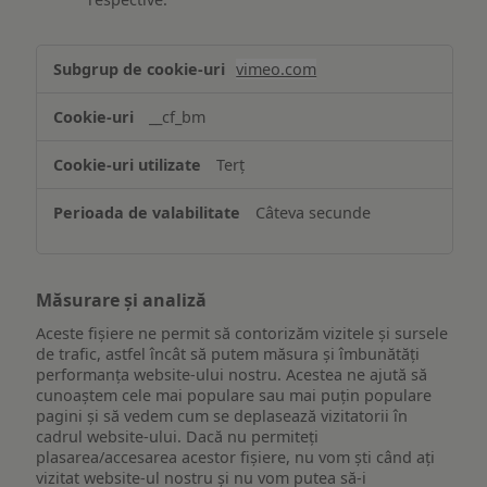
Asigurarea
vimeo.com
funcționalităților
website-
__cf_bm
ului
Terț
Câteva secunde
Măsurare și analiză
Aceste fișiere ne permit să contorizăm vizitele și sursele
de trafic, astfel încât să putem măsura și îmbunătăți
performanța website-ului nostru. Acestea ne ajută să
cunoaștem cele mai populare sau mai puțin populare
pagini și să vedem cum se deplasează vizitatorii în
cadrul website-ului. Dacă nu permiteți
plasarea/accesarea acestor fișiere, nu vom ști când ați
vizitat website-ul nostru și nu vom putea să-i