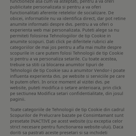
functioneze asa cum va asteptati, pentru a va oferi
publicitate personalizata si pentru a va oferi
functionalitati aferente retelelor de socializare. De
obicei, informatiile nu va identifica direct, dar pot retine
anumite informatii despre dvs. pentru a va oferi o
experienta web mai personalizata. Puteti alege sa nu
permiteti folosirea Tehnologiilor de tip Cookie in
anumite scopuri. Dati click pe diferitele rubrici ale
categoriilor de mai jos pentru a afla mai multe despre
scopurile in care putem folosi Tehnologii de tip Cookie
si pentru a va personaliza setarile. Cu toate acestea,
trebuie sa stiti ca blocarea anumitor tipuri de
Tehnologii de tip Cookie sau a anumitor Vendor-i poate
influenta experienta dvs. pe website si serviciile pe care
le putem oferi. In orice moment al vizitei dvs. pe
website, puteti modifica o setare anterioara, prin click
pe sectiunea Modifica setari confidentialitate, din josul
paginii.
Toate categoriile de Tehnologii de tip Cookie din cadrul
Scopurilor de Prelucrare bazate pe Consimtamant sunt
presetate INACTIVE pe acest website (cu exceptia celor
strict necesare pentru functionarea website-ului). Daca
doriti sa pastrati aceste presetari si sa inchideti