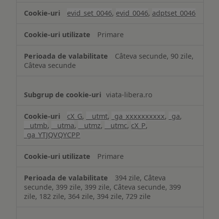
analiză
evid_set_0046
,
evid_0046
,
adptset_0046
Primare
Câteva secunde, 90 zile,
Câteva secunde
viata-libera.ro
cX_G
,
__utmt
,
_ga_xxxxxxxxxx
,
_ga
,
__utmb
,
__utma
,
__utmz
,
__utmc
,
cX_P
,
_ga_YTJQVQYCPP
Primare
394 zile, Câteva
secunde, 399 zile, 399 zile, Câteva secunde, 399
zile, 182 zile, 364 zile, 394 zile, 729 zile