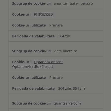
Tehnologii
anunturi.viata-libera.ro
de
tip
PHPSESSID
Cookie
strict
Primare
necesare
364 zile
viata-libera.ro
OptanonConsent
,
OptanonAlertBoxClosed
Primare
364 zile, 364 zile
quantserve.com