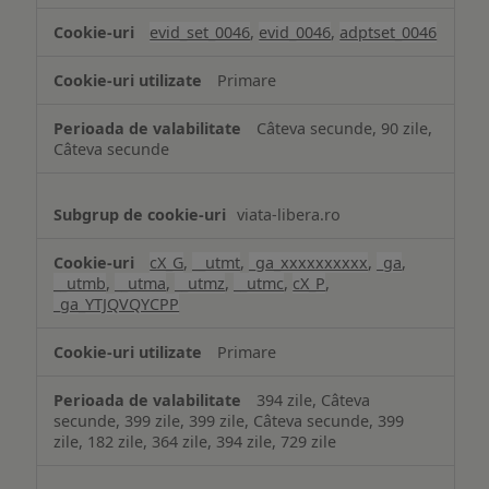
analiză
evid_set_0046
,
evid_0046
,
adptset_0046
Primare
Câteva secunde, 90 zile,
Câteva secunde
viata-libera.ro
cX_G
,
__utmt
,
_ga_xxxxxxxxxx
,
_ga
,
__utmb
,
__utma
,
__utmz
,
__utmc
,
cX_P
,
_ga_YTJQVQYCPP
Primare
394 zile, Câteva
secunde, 399 zile, 399 zile, Câteva secunde, 399
zile, 182 zile, 364 zile, 394 zile, 729 zile