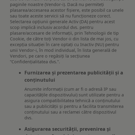
paginile noastre (Vendor-i). Dacă nu permiteți
plasarea/accesarea acestor fișiere, este posibil ca unele
sau toate aceste servicii să nu funcționeze corect.
Selectarea opțiunii generale Activ (DA) pentru acest
scop implică inclusiv acordul dvs. pentru
plasare/accesare de informații, prin Tehnologii de tip
Cookie, de către toți Vendor-ii din lista de mai jos, cu
excepția situației în care optați cu Inactiv (NU) pentru
unii Vendor-i, în mod individual, în lista generală de
Vendori, pe care o regăsiți la secțiunea
“Confidențialitatea dvs.”.
Furnizarea și prezentarea publicității și a
conținutului
Anumite informații (cum ar fi o adresă IP sau
capacitățile dispozitivului) sunt utilizate pentru a
asigura compatibilitatea tehnică a conținutului
sau a publicității și pentru a facilita transmiterea
conținutului sau a reclamei către dispozitivul
dvs.
Asigurarea securității, prevenirea și