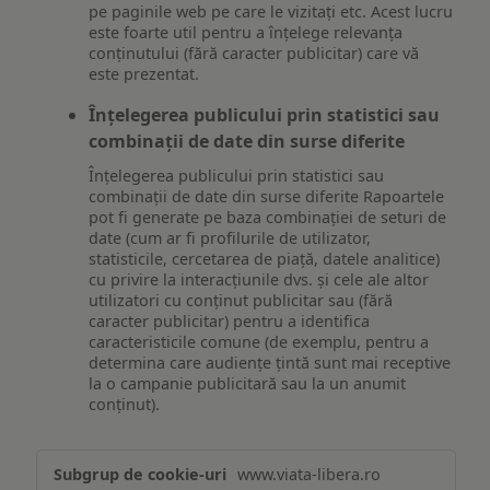
pe paginile web pe care le vizitați etc. Acest lucru
este foarte util pentru a înțelege relevanța
conținutului (fără caracter publicitar) care vă
este prezentat.
Înțelegerea publicului prin statistici sau
combinații de date din surse diferite
Înțelegerea publicului prin statistici sau
combinații de date din surse diferite Rapoartele
pot fi generate pe baza combinației de seturi de
date (cum ar fi profilurile de utilizator,
statisticile, cercetarea de piață, datele analitice)
cu privire la interacțiunile dvs. și cele ale altor
utilizatori cu conținut publicitar sau (fără
caracter publicitar) pentru a identifica
caracteristicile comune (de exemplu, pentru a
determina care audiențe țintă sunt mai receptive
la o campanie publicitară sau la un anumit
conținut).
Măsurare
www.viata-libera.ro
și