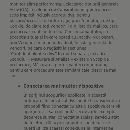
monitorizăm performanța. Selectarea opțiunii generale
Activ (DA) in coloana de Consimtamant pentru acest
scop implică inclusiv acordul dvs. pentru
plasare/accesare de informații, prin Tehnologii de tip
Cookie, de către toți Vendor-ii din lista de mai jos, care
prelucreaza date in temeiul Consimtamantului, cu
excepția situației în care optați cu Inactiv (NU) pentru
unii Vendor-i, în mod individual, în lista generală de
Vendori, pe care o regăsiți la secțiunea
“Confidențialitatea dvs.” In mod separat, in cadrul
Scopului « Masurare si Analiza » exista un Scop de
prelucrare, Măsurarea performanței conținutului,
pentru care procedura este similara celei descrise mai
sus.
Conectarea mai multor dispozitive
În sprijinul scopurilor explicate în această
notificare, dispozitivul dvs. poate fi considerat ca
probabil fiind conectat cu alte dispozitive care vă
aparțin dvs., sau gospodăriei dvs. (de exemplu,
deoarece sunteți conectat la același serviciu atât
pe telefon, cât și pe computer sau deoarece
puteți utiliza aceeași conexiune la internet pe