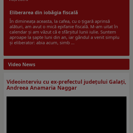
Eliberarea din iobăgia fiscală
În dimineața aceasta, la cafea, cu o țigară aprinsă
alături, am avut o mică epifanie fiscală. M-am uitat în
calendar și am văzut că e sfârșitul lunii iulie. Suntem
aproape la șapte luni din an, iar gândul a venit simplu
și eliberator: abia acum, simb ...
Video News
Videointerviu cu ex-prefectul judeţului Galaţi,
Andreea Anamaria Naggar