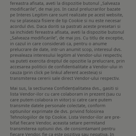
fereastra afisata, aveti la dispozitie butonul „Salveaza
modificarile”, de mai jos. In cazul prelucrarilor bazate
pe Interes Legitim care sunt realizate pe acest website,
nu se plaseaza fisiere de tip Cookie si nu este necesar
acordul dvs. Daca doriti sa pastrati aceste presetari si
sa inchideti fereastra afisata, aveti la dispozitie butonul
„Salveaza modificarile”, de mai jos. Cu titlu de exceptie,
in cazul in care considerati ca, pentru o anume
prelucrare de date, intr-un anumit scop, interesul dvs.
prevaleaza interesului legitim al Vendor-ului respectiv,
va puteti exercita dreptul de opozitie la prelucrare, prin
accesarea politicii de confidentialitate a Vendor-ului in
cauza (prin click pe linkul aferent acesteia) si
transmiterea cererii sale direct Vendor-ului respectiv.
Mai sus, la sectiunea Confidențialitatea dvs., gasiti si
lista Vendor-ilor cu care colaboram in prezent (sau cu
care putem colabora in viitor) si catre care putem
transmite datele personale colectate, conform
optiunilor exprimate de dvs. privind folosirea
Tehnologiilor de tip Cookie. Lista Vendor-ilor are pre-
bifat fiecare Vendor, aceasta setare permitand
transmiterea optiunii dvs. de consimtamant pentru
fiecare Vendor, fie ca este pozitiva sau negativa. In