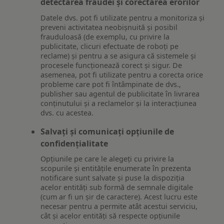
detectarea fraudei și corectarea erorilor
Datele dvs. pot fi utilizate pentru a monitoriza și
preveni activitatea neobișnuită și posibil
frauduloasă (de exemplu, cu privire la
publicitate, clicuri efectuate de roboți pe
reclame) și pentru a se asigura că sistemele și
procesele funcționează corect și sigur. De
asemenea, pot fi utilizate pentru a corecta orice
probleme care pot fi întâmpinate de dvs.,
publisher sau agentul de publicitate în livrarea
conținutului și a reclamelor și la interacțiunea
dvs. cu acestea.
Salvați și comunicați opțiunile de
confidențialitate
Opțiunile pe care le alegeți cu privire la
scopurile și entitățile enumerate în prezenta
notificare sunt salvate și puse la dispoziția
acelor entități sub formă de semnale digitale
(cum ar fi un șir de caractere). Acest lucru este
necesar pentru a permite atât acestui serviciu,
cât și acelor entități să respecte opțiunile