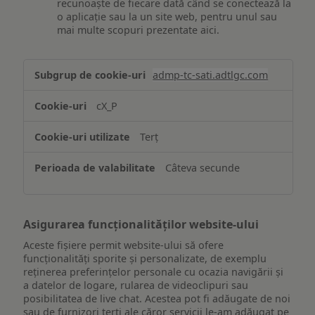
recunoaște de fiecare dată când se conectează la
o aplicație sau la un site web, pentru unul sau
mai multe scopuri prezentate aici.
Stocarea
admp-tc-sati.adtlgc.com
și/sau
accesarea
cX_P
informațiilor
de
Terț
pe
un
Câteva secunde
dispozitiv
Asigurarea funcționalităților website-ului
Aceste fișiere permit website-ului să ofere
funcționalități sporite și personalizate, de exemplu
reţinerea preferinţelor personale cu ocazia navigării și
a datelor de logare, rularea de videoclipuri sau
posibilitatea de live chat. Acestea pot fi adăugate de noi
sau de furnizori terți ale căror servicii le-am adăugat pe