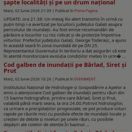
șapte localități și pe un drum național
Marți, 02 Iunie 2026 21:39 |
Publicat în
Prima Pagina
UPDATE: ora 21.38: Un mesaj Ro-alert transmis în urmă cu
puțin timp i-a avertizat pe locuitorii județului Galați asupra
pericolului de inundații. Au fost emise recomandări de
părăsire a locurilor cu risc ridicat și de protecție împotriva
viiturilor. Prefectul județului Galați, George Toderașc, a ajuns
în această seară în zona inundată de pe DN 25.
Reprezentantul Guvernului în teritoriu a dat asigurări că este
în atentă monitorizare evoluția condițiilor meteo în urm� ...
Cod galben de inundații pe Bârlad, Siret și
Prut
Marți, 02 Iunie 2026 10:26 |
Publicat în
EVENIMENT
Institutului Național de Hidrologie și Gospodărire a Apelor a
emis o atenționare Cod galben de inundații pentru râuri din
15 bazine hidrografice, printre care Bârlad, Siret și Prut,
valabilă până marți seara, la ora 24.00.Potrivit hidrologilor,
ca urmare a precipitațiilor prognozate, se pot produce viituri
rapide pe râurile mici cu posibile efecte de inundații locale și
creșteri de debite și niveluri pe unele râuri, cu posibile
depășiri ale cotelor de atenție.În bazinul ...