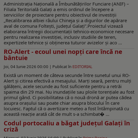
Administrația Națională a Îmbunătățirilor Funciare (ANIF) –
Filiala Teritorială Galați a emis ordinul de începere a
serviciilor de proiectare pentru obiectivul de investiții
„Recalibrarea albiei râului Chineja și a digurilor de apărare
aval de comuna Foltești, județul Galați”.Proiectul vizează
elaborarea întregii documentații tehnico-economice necesare
pentru realizarea investiției, inclusiv studiile de teren,
expertizele tehnice și obținerea tuturor avizelor și aco ...
RO-Alert - ecoul unei nopți care încă ne
bântuie
Joi, 04 Iunie 2026 00:00 |
Publicat în
EDITORIAL
Există un moment de câteva secunde între sunetul unui RO-
Alert și citirea efectivă a mesajului. Marți seară, pentru mulți
gălățeni, acele secunde au fost suficiente pentru a retrăi
spaima din 29 mai. Nu inundațiile sau ploile torențiale au fost
primul gând. Ci posibilitatea că o nouă dronă ar putea cădea
asupra orașului sau poate chiar asupra blocului în care
locuiesc. Faptul că o avertizare meteo a fost întâmpinată cu
această reacție arată cât de mult s-a schimbat� ...
Codul portocaliu a băgat județul Galaţi în
criză
Miercuri, 03 Iunie 2026 16:00 |
Publicat în
Prima Pagina