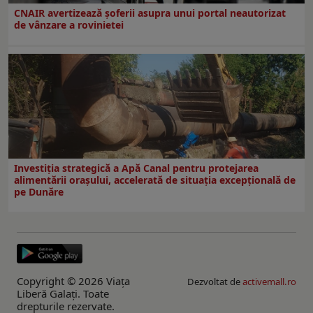
CNAIR avertizează șoferii asupra unui portal neautorizat
de vânzare a rovinietei
Investiția strategică a Apă Canal pentru protejarea
alimentării orașului, accelerată de situația excepțională de
pe Dunăre
Copyright © 2026 Viaţa
Dezvoltat de
activemall.ro
Liberă Galaţi. Toate
drepturile rezervate.