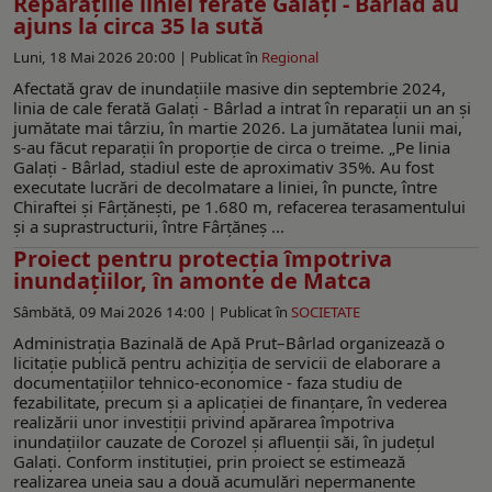
Reparațiile liniei ferate Galați - Bârlad au
ajuns la circa 35 la sută
Luni, 18 Mai 2026 20:00 |
Publicat în
Regional
Afectată grav de inundațiile masive din septembrie 2024,
linia de cale ferată Galați - Bârlad a intrat în reparații un an și
jumătate mai târziu, în martie 2026. La jumătatea lunii mai,
s-au făcut reparații în proporție de circa o treime. „Pe linia
Galați - Bârlad, stadiul este de aproximativ 35%. Au fost
executate lucrări de decolmatare a liniei, în puncte, între
Chiraftei și Fârțănești, pe 1.680 m, refacerea terasamentului
și a suprastructurii, între Fârțăneș ...
Proiect pentru protecția împotriva
inundațiilor, în amonte de Matca
Sâmbătă, 09 Mai 2026 14:00 |
Publicat în
SOCIETATE
Administrația Bazinală de Apă Prut–Bârlad organizează o
licitație publică pentru achiziția de servicii de elaborare a
documentațiilor tehnico-economice - faza studiu de
fezabilitate, precum și a aplicației de finanțare, în vederea
realizării unor investiții privind apărarea împotriva
inundațiilor cauzate de Corozel și afluenții săi, în județul
Galați. Conform instituției, prin proiect se estimează
realizarea uneia sau a două acumulări nepermanente