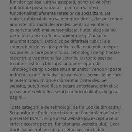
functioneze asa cum va asteptati, pentru a va oferi
publicitate personalizata si pentru a va oferi
functionalitati aferente retelelor de socializare. De
obicei, informatiile nu va identifica direct, dar pot retine
anumite informatii despre dvs. pentru a va oferi o
experienta web mai personalizata. Puteti alege sa nu
permiteti folosirea Tehnologiilor de tip Cookie in
anumite scopuri. Dati click pe diferitele rubrici ale
categoriilor de mai jos pentru a afla mai multe despre
scopurile in care putem folosi Tehnologii de tip Cookie
si pentru a va personaliza setarile. Cu toate acestea,
trebuie sa stiti ca blocarea anumitor tipuri de
Tehnologii de tip Cookie sau a anumitor Vendor-i poate
influenta experienta dvs. pe website si serviciile pe care
le putem oferi. In orice moment al vizitei dvs. pe
website, puteti modifica o setare anterioara, prin click
pe sectiunea Modifica setari confidentialitate, din josul
paginii.
Toate categoriile de Tehnologii de tip Cookie din cadrul
Scopurilor de Prelucrare bazate pe Consimtamant sunt
presetate INACTIVE pe acest website (cu exceptia celor
strict necesare pentru functionarea website-ului). Daca
doriti sa pastrati aceste presetari si sa inchideti