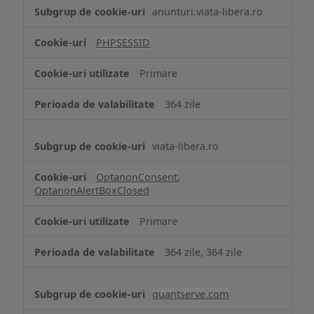
Tehnologii
anunturi.viata-libera.ro
de
tip
PHPSESSID
Cookie
strict
Primare
necesare
364 zile
viata-libera.ro
OptanonConsent
,
OptanonAlertBoxClosed
Primare
364 zile, 364 zile
quantserve.com