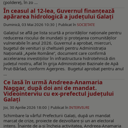
(poldere), în zo ...
În ceasul al 12-lea, Guvernul finanțează
apărarea hidrologică a județului Galați
Duminică, 03 Mai 2026 10:30 |
Publicat în
SOCIETATE
Galațiul se află pe lista scurtă a priorităților naționale pentru
reducerea riscului de inundații și protejarea comunităților
vulnerabile în anul 2026. Guvernul a aprobat, miercuri,
bugetul de venituri și cheltuieli pentru Administrația
Națională „Apele Române”, document care confirmă
accelerarea investițiilor în infrastructura hidrotehnică din
județul nostru, aflat în grija Administrației Bazinale de Apă
Prut-Bârlad, conform Agerpres. Bugetul aprobat pentru anul
...
Ce lasă în urmă Andreea-Anamaria
Naggar, după doi ani de mandat.
Videointerviu cu ex-prefectul judeţului
Galaţi
Joi, 30 Aprilie 2026 18:00 |
Publicat în
INTERVIURI
Schimbare la vârful Prefecturii Galați, după un mandat
marcat de crize, proiecte de dezvoltare și un an electoral
intens. Înainte de a-și încheia activitatea, Andreea-Anamaria