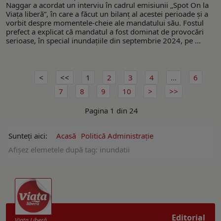
Naggar a acordat un interviu în cadrul emisiunii „Spot On la
Viaţa liberă”, în care a făcut un bilanț al acestei perioade și a
vorbit despre momentele-cheie ale mandatului său. Fostul
prefect a explicat că mandatul a fost dominat de provocări
serioase, în special inundațiile din septembrie 2024, pe ...
1
2
3
4
...
6
7
8
9
10
Pagina 1 din 24
Sunteți aici:
Acasă
Politică Administrație
Afişez elemetele după tag: inundatii
Editorial
Viaţa Liberă