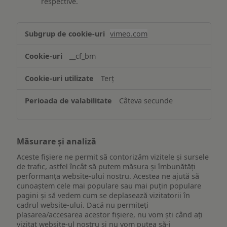
respective.
Asigurarea
vimeo.com
funcționalităților
website-
__cf_bm
ului
Terț
Câteva secunde
Măsurare și analiză
Aceste fișiere ne permit să contorizăm vizitele și sursele
de trafic, astfel încât să putem măsura și îmbunătăți
performanța website-ului nostru. Acestea ne ajută să
cunoaștem cele mai populare sau mai puțin populare
pagini și să vedem cum se deplasează vizitatorii în
cadrul website-ului. Dacă nu permiteți
plasarea/accesarea acestor fișiere, nu vom ști când ați
vizitat website-ul nostru și nu vom putea să-i