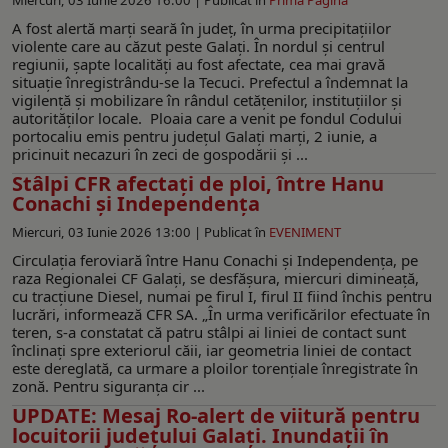
A fost alertă marți seară în județ, în urma precipitațiilor
violente care au căzut peste Galați. În nordul și centrul
regiunii, șapte localități au fost afectate, cea mai gravă
situație înregistrându-se la Tecuci. Prefectul a îndemnat la
vigilență și mobilizare în rândul cetățenilor, instituțiilor și
autorităților locale. Ploaia care a venit pe fondul Codului
portocaliu emis pentru județul Galați marți, 2 iunie, a
pricinuit necazuri în zeci de gospodării și ...
Stâlpi CFR afectați de ploi, între Hanu
Conachi și Independența
Miercuri, 03 Iunie 2026 13:00 |
Publicat în
EVENIMENT
Circulația feroviară între Hanu Conachi și Independența, pe
raza Regionalei CF Galați, se desfășura, miercuri dimineață,
cu tracțiune Diesel, numai pe firul I, firul II fiind închis pentru
lucrări, informează CFR SA. „În urma verificărilor efectuate în
teren, s-a constatat că patru stâlpi ai liniei de contact sunt
înclinați spre exteriorul căii, iar geometria liniei de contact
este dereglată, ca urmare a ploilor torențiale înregistrate în
zonă. Pentru siguranța cir ...
UPDATE: Mesaj Ro-alert de viitură pentru
locuitorii județului Galați. Inundații în