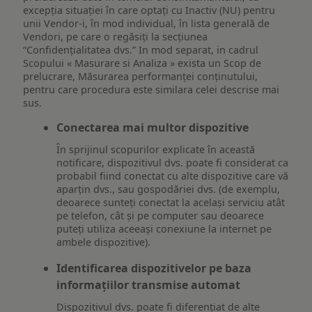
excepția situației în care optați cu Inactiv (NU) pentru
unii Vendor-i, în mod individual, în lista generală de
Vendori, pe care o regăsiți la secțiunea
“Confidențialitatea dvs.” In mod separat, in cadrul
Scopului « Masurare si Analiza » exista un Scop de
prelucrare, Măsurarea performanței conținutului,
pentru care procedura este similara celei descrise mai
sus.
Conectarea mai multor dispozitive
În sprijinul scopurilor explicate în această
notificare, dispozitivul dvs. poate fi considerat ca
probabil fiind conectat cu alte dispozitive care vă
aparțin dvs., sau gospodăriei dvs. (de exemplu,
deoarece sunteți conectat la același serviciu atât
pe telefon, cât și pe computer sau deoarece
puteți utiliza aceeași conexiune la internet pe
ambele dispozitive).
Identificarea dispozitivelor pe baza
informațiilor transmise automat
Dispozitivul dvs. poate fi diferențiat de alte