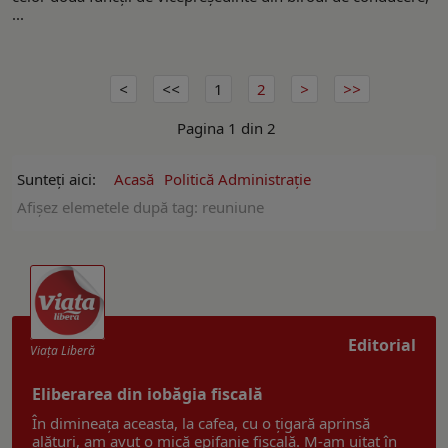
...
1
2
Pagina 1 din 2
Sunteți aici:
Acasă
Politică Administrație
Afişez elemetele după tag: reuniune
Editorial
Viaţa Liberă
Eliberarea din iobăgia fiscală
În dimineața aceasta, la cafea, cu o țigară aprinsă
alături, am avut o mică epifanie fiscală. M-am uitat în