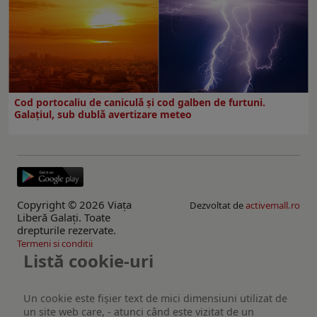
Cod portocaliu de caniculă și cod galben de furtuni.
Galațiul, sub dublă avertizare meteo
Copyright © 2026 Viaţa
Dezvoltat de
activemall.ro
Liberă Galaţi. Toate
drepturile rezervate.
Termeni si conditii
Listă cookie-uri
Un cookie este fişier text de mici dimensiuni utilizat de
un site web care, - atunci când este vizitat de un