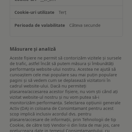
ului
Terț
Câteva secunde
Măsurare și analiză
Aceste fișiere ne permit să contorizăm vizitele și sursele
de trafic, astfel încât să putem măsura și îmbunătăți
performanța website-ului nostru. Acestea ne ajută să
cunoaștem cele mai populare sau mai puțin populare
pagini și să vedem cum se deplasează vizitatorii în
cadrul website-ului. Dacă nu permiteți
plasarea/accesarea acestor fișiere, nu vom ști când ați
vizitat website-ul nostru și nu vom putea să-i
monitorizăm performanța. Selectarea opțiunii generale
Activ (DA) in coloana de Consimtamant pentru acest
scop implică inclusiv acordul dvs. pentru
plasare/accesare de informații, prin Tehnologii de tip
Cookie, de către toți Vendor-ii din lista de mai jos, care
prelucreaza date in temeiul Consimtamantului, cu