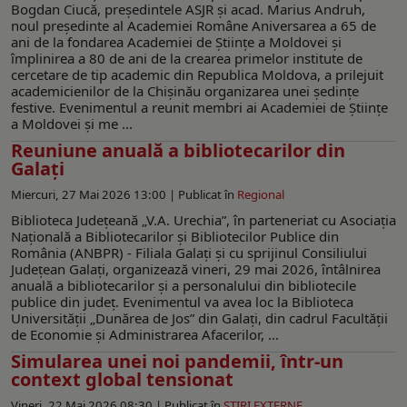
Bogdan Ciucă, președintele ASJR și acad. Marius Andruh,
noul președinte al Academiei Române Aniversarea a 65 de
ani de la fondarea Academiei de Științe a Moldovei și
împlinirea a 80 de ani de la crearea primelor institute de
cercetare de tip academic din Republica Moldova, a prilejuit
academicienilor de la Chișinău organizarea unei ședințe
festive. Evenimentul a reunit membri ai Academiei de Științe
a Moldovei și me ...
Reuniune anuală a bibliotecarilor din
Galați
Miercuri, 27 Mai 2026 13:00 |
Publicat în
Regional
Biblioteca Județeană „V.A. Urechia”, în parteneriat cu Asociația
Națională a Bibliotecarilor și Bibliotecilor Publice din
România (ANBPR) - Filiala Galați și cu sprijinul Consiliului
Județean Galați, organizează vineri, 29 mai 2026, întâlnirea
anuală a bibliotecarilor și a personalului din bibliotecile
publice din județ. Evenimentul va avea loc la Biblioteca
Universității „Dunărea de Jos” din Galați, din cadrul Facultății
de Economie și Administrarea Afacerilor, ...
Simularea unei noi pandemii, într-un
context global tensionat
Vineri, 22 Mai 2026 08:30 |
Publicat în
ŞTIRI EXTERNE