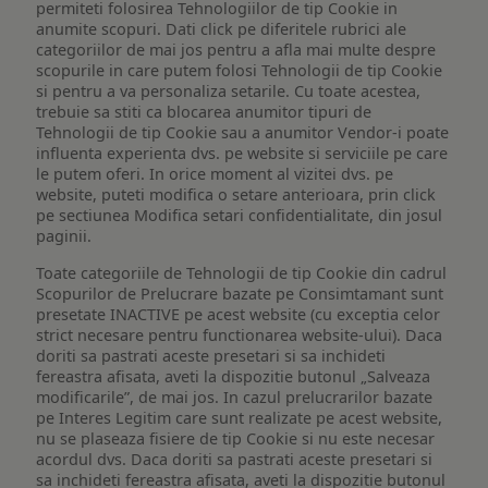
permiteti folosirea Tehnologiilor de tip Cookie in
anumite scopuri. Dati click pe diferitele rubrici ale
categoriilor de mai jos pentru a afla mai multe despre
scopurile in care putem folosi Tehnologii de tip Cookie
si pentru a va personaliza setarile. Cu toate acestea,
trebuie sa stiti ca blocarea anumitor tipuri de
Tehnologii de tip Cookie sau a anumitor Vendor-i poate
influenta experienta dvs. pe website si serviciile pe care
le putem oferi. In orice moment al vizitei dvs. pe
website, puteti modifica o setare anterioara, prin click
pe sectiunea Modifica setari confidentialitate, din josul
paginii.
Toate categoriile de Tehnologii de tip Cookie din cadrul
Scopurilor de Prelucrare bazate pe Consimtamant sunt
presetate INACTIVE pe acest website (cu exceptia celor
strict necesare pentru functionarea website-ului). Daca
doriti sa pastrati aceste presetari si sa inchideti
fereastra afisata, aveti la dispozitie butonul „Salveaza
modificarile”, de mai jos. In cazul prelucrarilor bazate
pe Interes Legitim care sunt realizate pe acest website,
nu se plaseaza fisiere de tip Cookie si nu este necesar
acordul dvs. Daca doriti sa pastrati aceste presetari si
sa inchideti fereastra afisata, aveti la dispozitie butonul