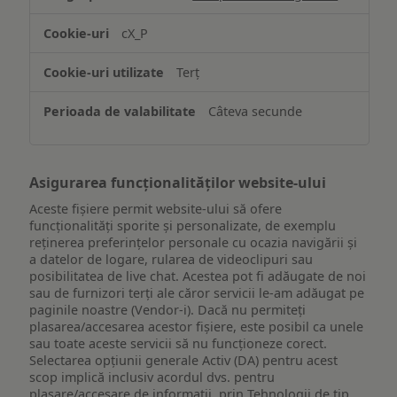
și/sau
accesarea
cX_P
informațiilor
de
Terț
pe
un
Câteva secunde
dispozitiv
Asigurarea funcționalităților website-ului
Aceste fișiere permit website-ului să ofere
funcționalități sporite și personalizate, de exemplu
reţinerea preferinţelor personale cu ocazia navigării și
a datelor de logare, rularea de videoclipuri sau
posibilitatea de live chat. Acestea pot fi adăugate de noi
sau de furnizori terți ale căror servicii le-am adăugat pe
paginile noastre (Vendor-i). Dacă nu permiteți
plasarea/accesarea acestor fișiere, este posibil ca unele
sau toate aceste servicii să nu funcționeze corect.
Selectarea opțiunii generale Activ (DA) pentru acest
scop implică inclusiv acordul dvs. pentru
plasare/accesare de informații, prin Tehnologii de tip