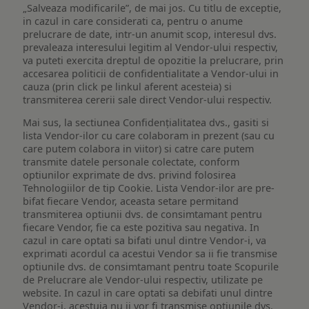
„Salveaza modificarile”, de mai jos. Cu titlu de exceptie,
in cazul in care considerati ca, pentru o anume
prelucrare de date, intr-un anumit scop, interesul dvs.
prevaleaza interesului legitim al Vendor-ului respectiv,
va puteti exercita dreptul de opozitie la prelucrare, prin
accesarea politicii de confidentialitate a Vendor-ului in
cauza (prin click pe linkul aferent acesteia) si
transmiterea cererii sale direct Vendor-ului respectiv.
Mai sus, la sectiunea Confidențialitatea dvs., gasiti si
lista Vendor-ilor cu care colaboram in prezent (sau cu
care putem colabora in viitor) si catre care putem
transmite datele personale colectate, conform
optiunilor exprimate de dvs. privind folosirea
Tehnologiilor de tip Cookie. Lista Vendor-ilor are pre-
bifat fiecare Vendor, aceasta setare permitand
transmiterea optiunii dvs. de consimtamant pentru
fiecare Vendor, fie ca este pozitiva sau negativa. In
cazul in care optati sa bifati unul dintre Vendor-i, va
exprimati acordul ca acestui Vendor sa ii fie transmise
optiunile dvs. de consimtamant pentru toate Scopurile
de Prelucrare ale Vendor-ului respectiv, utilizate pe
website. In cazul in care optati sa debifati unul dintre
Vendor-i, acestuia nu ii vor fi transmise optiunile dvs.