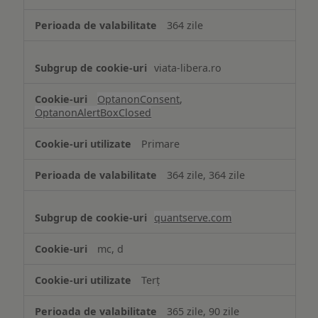
necesare
364 zile
viata-libera.ro
OptanonConsent
,
OptanonAlertBoxClosed
Primare
364 zile, 364 zile
quantserve.com
mc, d
Terț
365 zile, 90 zile