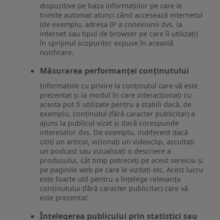
dispozitive pe baza informațiilor pe care le
trimite automat atunci când accesează internetul
(de exemplu, adresa IP a conexiunii dvs. la
internet sau tipul de browser pe care îl utilizați)
în sprijinul scopurilor expuse în această
notificare.
Măsurarea performanței conținutului
Informațiile cu privire la conținutul care vă este
prezentat și la modul în care interacționați cu
acesta pot fi utilizate pentru a stabili dacă, de
exemplu, conținutul (fără caracter publicitar) a
ajuns la publicul vizat și dacă corespunde
intereselor dvs. De exemplu, indiferent dacă
citiți un articol, vizionați un videoclip, ascultați
un podcast sau vizualizați o descriere a
produsului, cât timp petreceți pe acest serviciu și
pe paginile web pe care le vizitați etc. Acest lucru
este foarte util pentru a înțelege relevanța
conținutului (fără caracter publicitar) care vă
este prezentat.
Înțelegerea publicului prin statistici sau