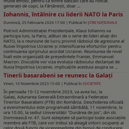
multe emoții, pentru că dintre dascălii care au ridicat
generații de copii, la Fârțănești, doar ...
Iohannis, întâlnire cu liderii NATO la Paris
Duminică, 25 Februarie 2024 17:00 |
Publicat în
ŞTIRI NAŢIONALE
Potrivit Administrației Prezidențiale, Klaus Iohannis va
participa luni, la Paris, alături de o serie de lideri aliați din
NATO, la o reuniune de lucru privind războiul de agresiune al
Rusiei împotriva Ucrainei și intensificarea eforturilor pentru
continuarea sprijinului acordat Ucrainei. Reuniunea de nivel
înalt este organizată de președintele Franței, Emmanuel
Macron. Discuțiile vor viza evoluția războiului declanșat de
Rusia împotriva Ucrainei, implicațiile acestuia asupra se ...
Tinerii basarabeni se reunesc la Galaţi
Vineri, 10 Noiembrie 2023 15:00 |
Publicat în
SOCIETATE
În perioada 10-12 noiembrie 2023, va avea loc, la
Galați, Adunarea Generală Extraordinară a Federației
Tinerilor Basarabeni (FTB) din România. Deschiderea oficială
a evenimentului este programată sâmbătă, 11 noiembrie, la
ora 10.00, la sediul Universităţii "Dunărea de Jos", din str.
Domnească nr. 47. Sunt aşteptate să participe toate asociațiile
membre ale FTB, care vor trebui să aleagă viitorii ocupanţi ai
celor două funcții de vicepreşedinte din biroul de conducere,