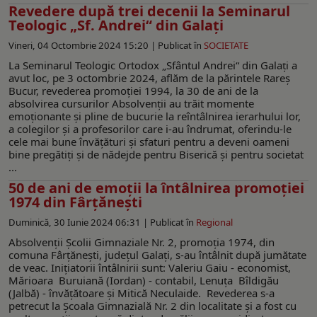
Revedere după trei decenii la Seminarul
Teologic „Sf. Andrei“ din Galaţi
Vineri, 04 Octombrie 2024 15:20 |
Publicat în
SOCIETATE
La Seminarul Teologic Ortodox „Sfântul Andrei“ din Galaţi a
avut loc, pe 3 octombrie 2024, aflăm de la părintele Rareş
Bucur, revederea promoţiei 1994, la 30 de ani de la
absolvirea cursurilor Absolvenţii au trăit momente
emoţionante şi pline de bucurie la reîntâlnirea ierarhului lor,
a colegilor şi a profesorilor care i-au îndrumat, oferindu-le
cele mai bune învăţături şi sfaturi pentru a deveni oameni
bine pregătiţi şi de nădejde pentru Biserică şi pentru societat
...
50 de ani de emoţii la întâlnirea promoției
1974 din Fârțănești
Duminică, 30 Iunie 2024 06:31 |
Publicat în
Regional
Absolvenții Școlii Gimnaziale Nr. 2, promoția 1974, din
comuna Fârțănești, județul Galați, s-au întâlnit după jumătate
de veac. Inițiatorii întâlnirii sunt: Valeriu Gaiu - economist,
Mărioara Buruiană (Iordan) - contabil, Lenuța Bîldigău
(Jalbă) - învățătoare și Mitică Neculaide. Revederea s-a
petrecut la Școala Gimnazială Nr. 2 din localitate și a fost cu