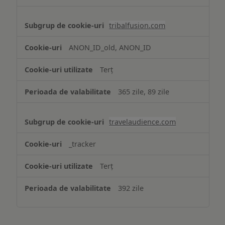
tribalfusion.com
ANON_ID_old, ANON_ID
Terț
365 zile, 89 zile
travelaudience.com
_tracker
Terț
392 zile