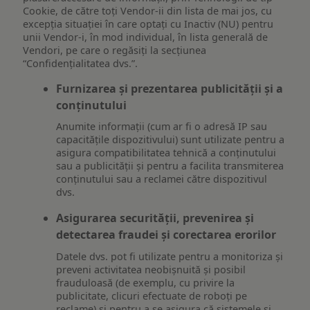
Cookie, de către toți Vendor-ii din lista de mai jos, cu
excepția situației în care optați cu Inactiv (NU) pentru
unii Vendor-i, în mod individual, în lista generală de
Vendori, pe care o regăsiți la secțiunea
“Confidențialitatea dvs.”.
Furnizarea și prezentarea publicității și a
conținutului
Anumite informații (cum ar fi o adresă IP sau
capacitățile dispozitivului) sunt utilizate pentru a
asigura compatibilitatea tehnică a conținutului
sau a publicității și pentru a facilita transmiterea
conținutului sau a reclamei către dispozitivul
dvs.
Asigurarea securității, prevenirea și
detectarea fraudei și corectarea erorilor
Datele dvs. pot fi utilizate pentru a monitoriza și
preveni activitatea neobișnuită și posibil
frauduloasă (de exemplu, cu privire la
publicitate, clicuri efectuate de roboți pe
reclame) și pentru a se asigura că sistemele și