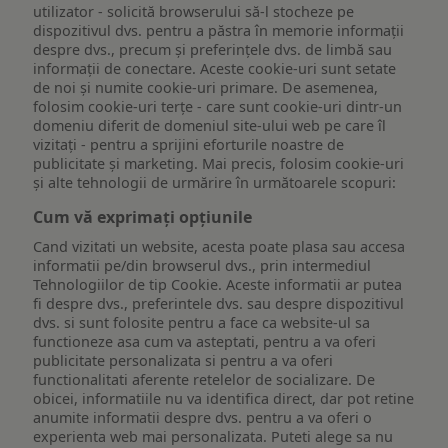
utilizator - solicită browserului să-l stocheze pe
dispozitivul dvs. pentru a păstra în memorie informații
despre dvs., precum și preferințele dvs. de limbă sau
informații de conectare. Aceste cookie-uri sunt setate
de noi și numite cookie-uri primare. De asemenea,
folosim cookie-uri terțe - care sunt cookie-uri dintr-un
domeniu diferit de domeniul site-ului web pe care îl
vizitați - pentru a sprijini eforturile noastre de
publicitate și marketing. Mai precis, folosim cookie-uri
și alte tehnologii de urmărire în următoarele scopuri:
Cum vă exprimați opțiunile
Cand vizitati un website, acesta poate plasa sau accesa
informatii pe/din browserul dvs., prin intermediul
Tehnologiilor de tip Cookie. Aceste informatii ar putea
fi despre dvs., preferintele dvs. sau despre dispozitivul
dvs. si sunt folosite pentru a face ca website-ul sa
functioneze asa cum va asteptati, pentru a va oferi
publicitate personalizata si pentru a va oferi
functionalitati aferente retelelor de socializare. De
obicei, informatiile nu va identifica direct, dar pot retine
anumite informatii despre dvs. pentru a va oferi o
experienta web mai personalizata. Puteti alege sa nu