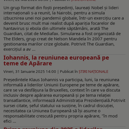
Un grup format din foști președinți, laureați Nobel și lideri
internaționali s-a reunit, la Nairobi, pentru a simula
izbucnirea unei noi pandemii globale, într-un exercițiu care a
devenit brusc mult mai realist după apariția focarelor de
hantavirus și ebola din ultimele săptămâni, arată The
Guardian, citat de Mediafax. Simularea a fost organizată de
The Elders, grup creat de Nelson Mandela în 2007 pentru
gestionarea marilor crize globale. Potrivit The Guardian,
exercițiul a av ...
Iohannis, la reuniunea europeană pe
teme de Apărare
Vineri, 31 Ianuarie 2025 14:00 |
Publicat în
ŞTIRI NAŢIONALE
Președintele Klaus Iohannis va participa, luni, la reuniunea
informală a liderilor Uniunii Europene pe teme de apărare,
care se va desfășura la Bruxelles, context în care va discuta
inclusiv despre apărarea europeană și pe tema relației
transatlantice, informează Administrația Prezidențială.Potrivit
sursei citate, șeful statului va susține, în cadrul discuției,
necesitatea ca Uniunea Europeană să își asume o
responsabilitate crescută pentru propria apărare, "în mod
efici ...