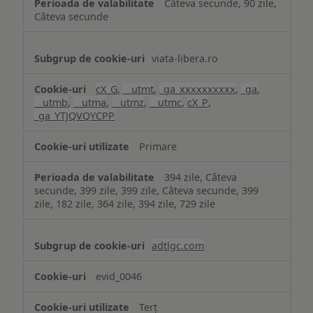
Câteva secunde, 90 zile,
Câteva secunde
viata-libera.ro
cX_G
,
__utmt
,
_ga_xxxxxxxxxx
,
_ga
,
__utmb
,
__utma
,
__utmz
,
__utmc
,
cX_P
,
_ga_YTJQVQYCPP
Primare
394 zile, Câteva
secunde, 399 zile, 399 zile, Câteva secunde, 399
zile, 182 zile, 364 zile, 394 zile, 729 zile
adtlgc.com
evid_0046
Terț