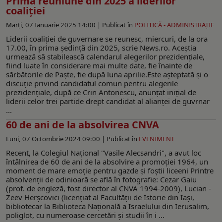
Prima reuniune din 2025 a liderilor
coaliției
Marți, 07 Ianuarie 2025 14:00 |
Publicat în
POLITICĂ - ADMINISTRAŢIE
Liderii coaliţiei de guvernare se reunesc, miercuri, de la ora
17.00, în prima şedinţă din 2025, scrie News.ro. Aceștia
urmează să stabilească calendarul alegerilor prezidenţiale,
fiind luate în considerare mai multe date, fie înainte de
sărbătorile de Paşte, fie după luna aprilie.Este aşteptată şi o
discuţie privind candidatul comun pentru alegerile
prezidenţiale, după ce Crin Antonescu, anunţat iniţial de
liderii celor trei partide drept candidat al alianței de guvrnar
...
60 de ani de la absolvirea CNVA
Luni, 07 Octombrie 2024 09:00 |
Publicat în
EVENIMENT
Recent, la Colegiul Naţional "Vasile Alecsandri", a avut loc
întâlnirea de 60 de ani de la absolvire a promoţiei 1964, un
moment de mare emoţie pentru gazde şi foştii liceeni Printre
absolvenții de odinioară se află în fotografie: Cezar Gaiu
(prof. de engleză, fost director al CNVA 1994-2009), Lucian -
Zeev Herșcovici (licențiat al Facultății de Istorie din Iași,
bibliotecar la Biblioteca Națională a Israelului din Ierusalim,
poliglot, cu numeroase cercetări și studii în i ...