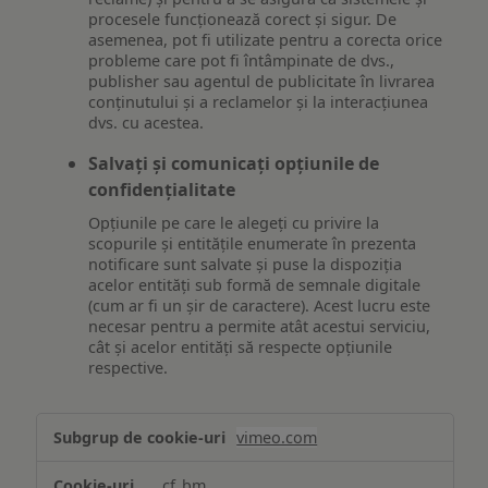
procesele funcționează corect și sigur. De
asemenea, pot fi utilizate pentru a corecta orice
probleme care pot fi întâmpinate de dvs.,
publisher sau agentul de publicitate în livrarea
conținutului și a reclamelor și la interacțiunea
dvs. cu acestea.
Salvați și comunicați opțiunile de
confidențialitate
Opțiunile pe care le alegeți cu privire la
scopurile și entitățile enumerate în prezenta
notificare sunt salvate și puse la dispoziția
acelor entități sub formă de semnale digitale
(cum ar fi un șir de caractere). Acest lucru este
necesar pentru a permite atât acestui serviciu,
cât și acelor entități să respecte opțiunile
respective.
Asigurarea
vimeo.com
funcționalităților
website-
__cf_bm