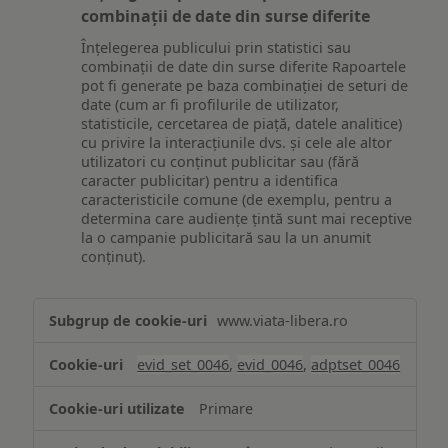
combinații de date din surse diferite
Înțelegerea publicului prin statistici sau
combinații de date din surse diferite Rapoartele
pot fi generate pe baza combinației de seturi de
date (cum ar fi profilurile de utilizator,
statisticile, cercetarea de piață, datele analitice)
cu privire la interacțiunile dvs. și cele ale altor
utilizatori cu conținut publicitar sau (fără
caracter publicitar) pentru a identifica
caracteristicile comune (de exemplu, pentru a
determina care audiențe țintă sunt mai receptive
la o campanie publicitară sau la un anumit
conținut).
Măsurare
www.viata-libera.ro
și
analiză
evid_set_0046
,
evid_0046
,
adptset_0046
Primare