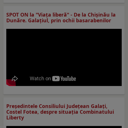
SPOT ON la "Viaţa liberă" - De la Chișinău la
Dunăre. Galațiul, prin ochii basarabenilor
Preşedintele Consiliului Judeţean Galaţi,
Costel Fotea, despre situaţia Combinatului
Liberty