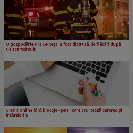
O gospodărie din Cerțești a fost distrusă de flăcări după
un scurtcircuit
Credit online fără blocaje - pașii care scurtează cererea și
întârzierile