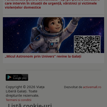
care intervin în situații de urgență, vârstnici și victimele
violențelor domestice
„Micul Astronom prin Univers” revine la Galați
Copyright © 2026 Viaţa
Dezvoltat de
activemall.ro
Liberă Galaţi. Toate
drepturile rezervate.
Termeni si conditii
Listă cookie-uri