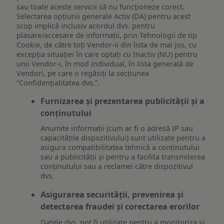
sau toate aceste servicii să nu funcționeze corect.
Selectarea opțiunii generale Activ (DA) pentru acest
scop implică inclusiv acordul dvs. pentru
plasare/accesare de informații, prin Tehnologii de tip
Cookie, de către toți Vendor-ii din lista de mai jos, cu
excepția situației în care optați cu Inactiv (NU) pentru
unii Vendor-i, în mod individual, în lista generală de
Vendori, pe care o regăsiți la secțiunea
“Confidențialitatea dvs.”.
Furnizarea și prezentarea publicității și a
conținutului
Anumite informații (cum ar fi o adresă IP sau
capacitățile dispozitivului) sunt utilizate pentru a
asigura compatibilitatea tehnică a conținutului
sau a publicității și pentru a facilita transmiterea
conținutului sau a reclamei către dispozitivul
dvs.
Asigurarea securității, prevenirea și
detectarea fraudei și corectarea erorilor
Datele dvs. pot fi utilizate pentru a monitoriza și