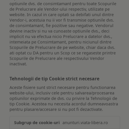
optiunile dvs. de consimtamant pentru toate Scopurile
de Prelucrare ale Vendor-ului respectiv, utilizate pe
website. In cazul in care optati sa debifati unul dintre
Vendor-i, acestuia nu ii vor fi transmise optiunile dvs.
de consimtamant, fie pozitive sau negative. Vendorul
devine inactiv si nu va cunoaste optiunile dvs., deci
implicit nu va efectua nicio Prelucrare a datelor dvs.,
intemeiata pe Consimtamant, pentru niciunul dintre
Scopurile de Prelucrare de pe website, chiar daca dvs.
ati optat cu DA pentru un Scop ce se regaseste printre
Scopurile de Prelucrare ale respectivului Vendor
inactivat.
Tehnologii de tip Cookie strict necesare
Aceste fisiere sunt strict necesare pentru functionarea
website-ului, inclusiv cele pentru salvarea/procesarea
optiunilor exprimate de dvs. cu privire la Tehnologii de
tip Cookie. Acestea nu necesita acordul dumneavoastra
pentru plasare/accesare si nu pot fi dezactivate.
Tehnologii
anunturi.viata-libera.ro
de