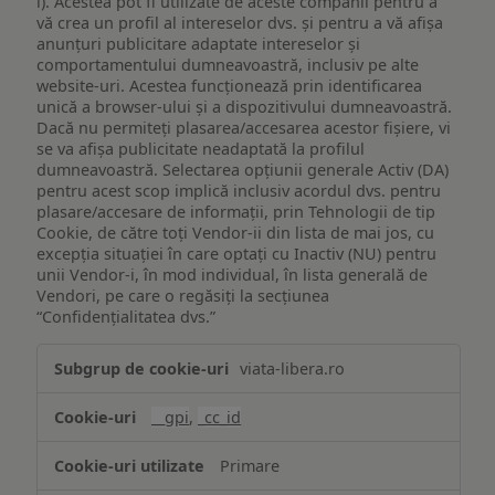
i). Acestea pot fi utilizate de aceste companii pentru a
vă crea un profil al intereselor dvs. și pentru a vă afișa
anunțuri publicitare adaptate intereselor și
comportamentului dumneavoastră, inclusiv pe alte
website-uri. Acestea funcționează prin identificarea
unică a browser-ului și a dispozitivului dumneavoastră.
Dacă nu permiteți plasarea/accesarea acestor fișiere, vi
se va afișa publicitate neadaptată la profilul
dumneavoastră. Selectarea opțiunii generale Activ (DA)
pentru acest scop implică inclusiv acordul dvs. pentru
plasare/accesare de informații, prin Tehnologii de tip
Cookie, de către toți Vendor-ii din lista de mai jos, cu
excepția situației în care optați cu Inactiv (NU) pentru
unii Vendor-i, în mod individual, în lista generală de
Vendori, pe care o regăsiți la secțiunea
“Confidențialitatea dvs.”
Publicitate
viata-libera.ro
țintită
(targetată)
__gpi
,
_cc_id
Primare