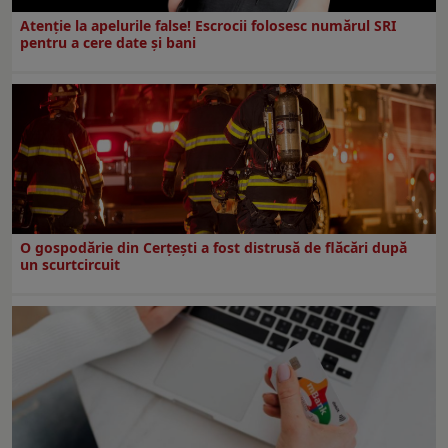
Atenție la apelurile false! Escrocii folosesc numărul SRI
pentru a cere date și bani
O gospodărie din Cerțești a fost distrusă de flăcări după
un scurtcircuit