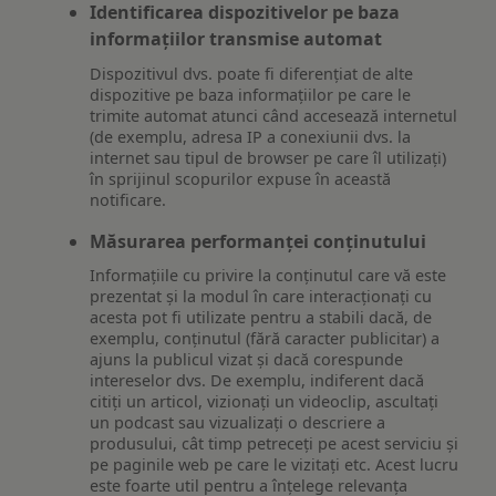
Identificarea dispozitivelor pe baza
informațiilor transmise automat
Dispozitivul dvs. poate fi diferențiat de alte
dispozitive pe baza informațiilor pe care le
trimite automat atunci când accesează internetul
(de exemplu, adresa IP a conexiunii dvs. la
internet sau tipul de browser pe care îl utilizați)
în sprijinul scopurilor expuse în această
notificare.
Măsurarea performanței conținutului
Informațiile cu privire la conținutul care vă este
prezentat și la modul în care interacționați cu
acesta pot fi utilizate pentru a stabili dacă, de
exemplu, conținutul (fără caracter publicitar) a
ajuns la publicul vizat și dacă corespunde
intereselor dvs. De exemplu, indiferent dacă
citiți un articol, vizionați un videoclip, ascultați
un podcast sau vizualizați o descriere a
produsului, cât timp petreceți pe acest serviciu și
pe paginile web pe care le vizitați etc. Acest lucru
este foarte util pentru a înțelege relevanța