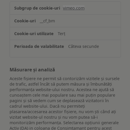
Asigurarea
vimeo.com
funcționalităților
website-
__cf_bm
ului
Terț
Câteva secunde
Măsurare și analiză
Aceste fișiere ne permit să contorizăm vizitele și sursele
de trafic, astfel încât să putem măsura și îmbunătăți
performanța website-ului nostru. Acestea ne ajută să
cunoaștem cele mai populare sau mai puțin populare
pagini și să vedem cum se deplasează vizitatorii în
cadrul website-ului. Dacă nu permiteți
plasarea/accesarea acestor fișiere, nu vom ști când ați
vizitat website-ul nostru și nu vom putea să-i
monitorizăm performanța. Selectarea opțiunii generale
Activ (DA) in coloana de Consimtamant pentru acest