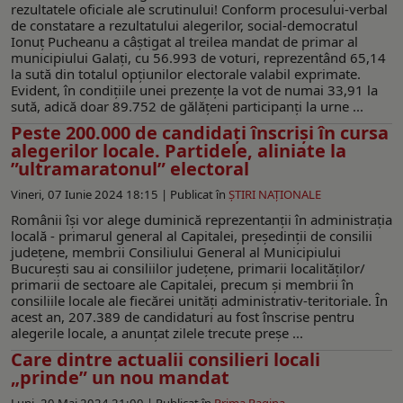
rezultatele oficiale ale scrutinului! Conform procesului-verbal
de constatare a rezultatului alegerilor, social-democratul
Ionuţ Pucheanu a câştigat al treilea mandat de primar al
municipiului Galaţi, cu 56.993 de voturi, reprezentând 65,14
la sută din totalul opţiunilor electorale valabil exprimate.
Evident, în condiţiile unei prezenţe la vot de numai 33,91 la
sută, adică doar 89.752 de gălăţeni participanţi la urne ...
Peste 200.000 de candidați înscriși în cursa
alegerilor locale. Partidele, aliniate la
”ultramaratonul” electoral
Vineri, 07 Iunie 2024 18:15 |
Publicat în
ŞTIRI NAŢIONALE
Românii îşi vor alege duminică reprezentanţii în administraţia
locală - primarul general al Capitalei, preşedinţii de consilii
judeţene, membrii Consiliului General al Municipiului
Bucureşti sau ai consiliilor judeţene, primarii localităţilor/
primarii de sectoare ale Capitalei, precum şi membrii în
consiliile locale ale fiecărei unităţi administrativ-teritoriale. În
acest an, 207.389 de candidaturi au fost înscrise pentru
alegerile locale, a anunţat zilele trecute preşe ...
Care dintre actualii consilieri locali
„prinde” un nou mandat
Luni, 20 Mai 2024 21:00 |
Publicat în
Prima Pagina