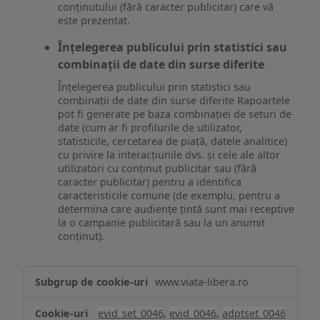
conținutului (fără caracter publicitar) care vă
este prezentat.
Înțelegerea publicului prin statistici sau
combinații de date din surse diferite
Înțelegerea publicului prin statistici sau
combinații de date din surse diferite Rapoartele
pot fi generate pe baza combinației de seturi de
date (cum ar fi profilurile de utilizator,
statisticile, cercetarea de piață, datele analitice)
cu privire la interacțiunile dvs. și cele ale altor
utilizatori cu conținut publicitar sau (fără
caracter publicitar) pentru a identifica
caracteristicile comune (de exemplu, pentru a
determina care audiențe țintă sunt mai receptive
la o campanie publicitară sau la un anumit
conținut).
Măsurare
www.viata-libera.ro
și
analiză
evid_set_0046
,
evid_0046
,
adptset_0046