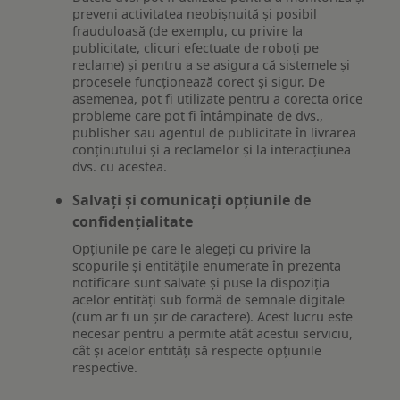
preveni activitatea neobișnuită și posibil
frauduloasă (de exemplu, cu privire la
publicitate, clicuri efectuate de roboți pe
reclame) și pentru a se asigura că sistemele și
procesele funcționează corect și sigur. De
asemenea, pot fi utilizate pentru a corecta orice
probleme care pot fi întâmpinate de dvs.,
publisher sau agentul de publicitate în livrarea
conținutului și a reclamelor și la interacțiunea
dvs. cu acestea.
Salvați și comunicați opțiunile de
confidențialitate
Opțiunile pe care le alegeți cu privire la
scopurile și entitățile enumerate în prezenta
notificare sunt salvate și puse la dispoziția
acelor entități sub formă de semnale digitale
(cum ar fi un șir de caractere). Acest lucru este
necesar pentru a permite atât acestui serviciu,
cât și acelor entități să respecte opțiunile
respective.