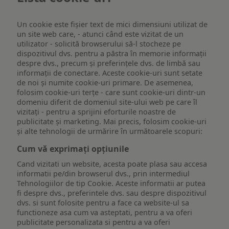
Un cookie este fişier text de mici dimensiuni utilizat de
un site web care, - atunci când este vizitat de un
utilizator - solicită browserului să-l stocheze pe
dispozitivul dvs. pentru a păstra în memorie informații
despre dvs., precum și preferințele dvs. de limbă sau
informații de conectare. Aceste cookie-uri sunt setate
de noi și numite cookie-uri primare. De asemenea,
folosim cookie-uri terțe - care sunt cookie-uri dintr-un
domeniu diferit de domeniul site-ului web pe care îl
vizitați - pentru a sprijini eforturile noastre de
publicitate și marketing. Mai precis, folosim cookie-uri
și alte tehnologii de urmărire în următoarele scopuri:
Cum vă exprimați opțiunile
Cand vizitati un website, acesta poate plasa sau accesa
informatii pe/din browserul dvs., prin intermediul
Tehnologiilor de tip Cookie. Aceste informatii ar putea
fi despre dvs., preferintele dvs. sau despre dispozitivul
dvs. si sunt folosite pentru a face ca website-ul sa
functioneze asa cum va asteptati, pentru a va oferi
publicitate personalizata si pentru a va oferi