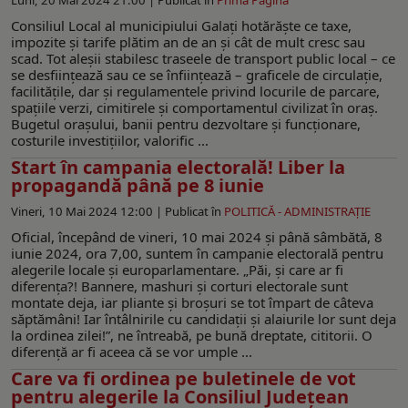
Consiliul Local al municipiului Galați hotărăște ce taxe,
impozite și tarife plătim an de an și cât de mult cresc sau
scad. Tot aleșii stabilesc traseele de transport public local – ce
se desființează sau ce se înființează – graficele de circulație,
facilitățile, dar și regulamentele privind locurile de parcare,
spațiile verzi, cimitirele și comportamentul civilizat în oraș.
Bugetul orașului, banii pentru dezvoltare și funcționare,
costurile investițiilor, valorific ...
Start în campania electorală! Liber la
propagandă până pe 8 iunie
Vineri, 10 Mai 2024 12:00 |
Publicat în
POLITICĂ - ADMINISTRAŢIE
Oficial, începând de vineri, 10 mai 2024 și până sâmbătă, 8
iunie 2024, ora 7,00, suntem în campanie electorală pentru
alegerile locale și europarlamentare. „Păi, și care ar fi
diferența?! Bannere, mashuri și corturi electorale sunt
montate deja, iar pliante și broșuri se tot împart de câteva
săptămâni! Iar întâlnirile cu candidații și alaiurile lor sunt deja
la ordinea zilei!”, ne întreabă, pe bună dreptate, cititorii. O
diferență ar fi aceea că se vor umple ...
Care va fi ordinea pe buletinele de vot
pentru alegerile la Consiliul Județean