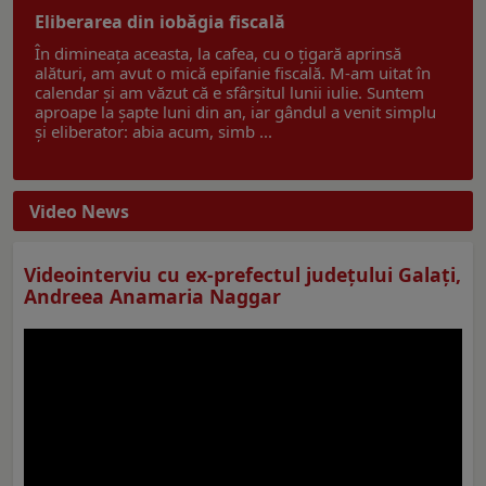
Eliberarea din iobăgia fiscală
În dimineața aceasta, la cafea, cu o țigară aprinsă
alături, am avut o mică epifanie fiscală. M-am uitat în
calendar și am văzut că e sfârșitul lunii iulie. Suntem
aproape la șapte luni din an, iar gândul a venit simplu
și eliberator: abia acum, simb ...
Video News
Videointerviu cu ex-prefectul judeţului Galaţi,
Andreea Anamaria Naggar