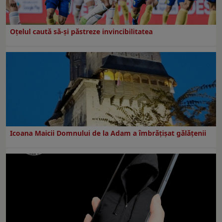
Oțelul caută să-și păstreze invincibilitatea
Icoana Maicii Domnului de la Adam a îmbrățișat gălățenii