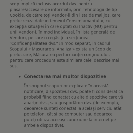
scop implică inclusiv acordul dvs. pentru
plasare/accesare de informații, prin Tehnologii de tip
Cookie, de către toți Vendor-ii din lista de mai jos, care
prelucreaza date in temeiul Consimtamantului, cu
excepția situației în care optați cu Inactiv (NU) pentru
unii Vendor-i, în mod individual, în lista generală de
Vendori, pe care o regăsiți la secțiunea
“Confidențialitatea dvs.” In mod separat, in cadrul
Scopului « Masurare si Analiza » exista un Scop de
prelucrare, Măsurarea performanței conținutului,
pentru care procedura este similara celei descrise mai
sus.
Conectarea mai multor dispozitive
În sprijinul scopurilor explicate în această
notificare, dispozitivul dvs. poate fi considerat ca
probabil fiind conectat cu alte dispozitive care vă
aparțin dvs., sau gospodăriei dvs. (de exemplu,
deoarece sunteți conectat la același serviciu atât
pe telefon, cât și pe computer sau deoarece
puteți utiliza aceeași conexiune la internet pe
ambele dispozitive).