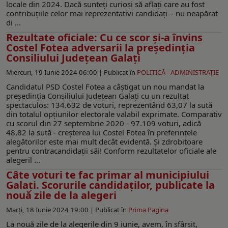
locale din 2024. Dacă sunteți curioși să aflați care au fost
contribuțiile celor mai reprezentativi candidați – nu neapărat
di ...
Rezultate oficiale: Cu ce scor şi-a învins
Costel Fotea adversarii la preşedinţia
Consiliului Judeţean Galaţi
Miercuri, 19 Iunie 2024 06:00 |
Publicat în
POLITICĂ - ADMINISTRAŢIE
Candidatul PSD Costel Fotea a câştigat un nou mandat la
preşedinţia Consiliului Judeţean Galaţi cu un rezultat
spectaculos: 134.632 de voturi, reprezentând 63,07 la sută
din totalul opţiunilor electorale valabil exprimate. Comparativ
cu scorul din 27 septembrie 2020 - 97.109 voturi, adică
48,82 la sută - creşterea lui Costel Fotea în preferinţele
alegătorilor este mai mult decât evidentă. Şi zdrobitoare
pentru contracandidaţii săi! Conform rezultatelor oficiale ale
alegeril ...
Câte voturi te fac primar al municipiului
Galaţi. Scorurile candidaţilor, publicate la
nouă zile de la alegeri
Marți, 18 Iunie 2024 19:00 |
Publicat în
Prima Pagina
La nouă zile de la alegerile din 9 iunie, avem, în sfârşit,