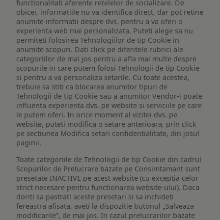
functionalitati aferente retelelor de socializare. De
obicei, informatiile nu va identifica direct, dar pot retine
anumite informatii despre dvs. pentru a va oferi o
experienta web mai personalizata. Puteti alege sa nu
permiteti folosirea Tehnologiilor de tip Cookie in
anumite scopuri. Dati click pe diferitele rubrici ale
categoriilor de mai jos pentru a afla mai multe despre
scopurile in care putem folosi Tehnologii de tip Cookie
si pentru a va personaliza setarile. Cu toate acestea,
trebuie sa stiti ca blocarea anumitor tipuri de
Tehnologii de tip Cookie sau a anumitor Vendor-i poate
influenta experienta dvs. pe website si serviciile pe care
le putem oferi. In orice moment al vizitei dvs. pe
website, puteti modifica o setare anterioara, prin click
pe sectiunea Modifica setari confidentialitate, din josul
paginii.
Toate categoriile de Tehnologii de tip Cookie din cadrul
Scopurilor de Prelucrare bazate pe Consimtamant sunt
presetate INACTIVE pe acest website (cu exceptia celor
strict necesare pentru functionarea website-ului). Daca
doriti sa pastrati aceste presetari si sa inchideti
fereastra afisata, aveti la dispozitie butonul „Salveaza
modificarile”, de mai jos. In cazul prelucrarilor bazate