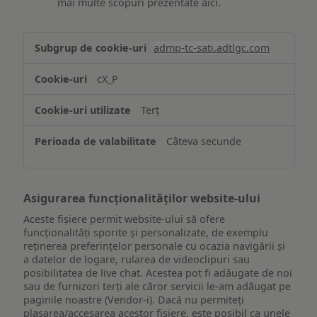
mai multe scopuri prezentate aici.
Stocarea
admp-tc-sati.adtlgc.com
și/sau
accesarea
cX_P
informațiilor
de
Terț
pe
un
Câteva secunde
dispozitiv
Asigurarea funcționalităților website-ului
Aceste fișiere permit website-ului să ofere
funcționalități sporite și personalizate, de exemplu
reţinerea preferinţelor personale cu ocazia navigării și
a datelor de logare, rularea de videoclipuri sau
posibilitatea de live chat. Acestea pot fi adăugate de noi
sau de furnizori terți ale căror servicii le-am adăugat pe
paginile noastre (Vendor-i). Dacă nu permiteți
plasarea/accesarea acestor fișiere, este posibil ca unele