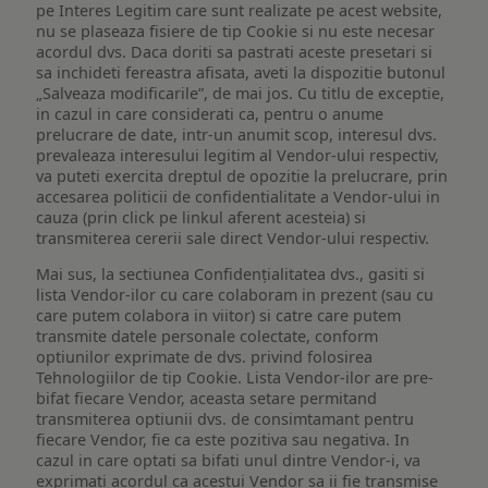
pe Interes Legitim care sunt realizate pe acest website,
nu se plaseaza fisiere de tip Cookie si nu este necesar
acordul dvs. Daca doriti sa pastrati aceste presetari si
sa inchideti fereastra afisata, aveti la dispozitie butonul
„Salveaza modificarile”, de mai jos. Cu titlu de exceptie,
in cazul in care considerati ca, pentru o anume
prelucrare de date, intr-un anumit scop, interesul dvs.
prevaleaza interesului legitim al Vendor-ului respectiv,
va puteti exercita dreptul de opozitie la prelucrare, prin
accesarea politicii de confidentialitate a Vendor-ului in
cauza (prin click pe linkul aferent acesteia) si
transmiterea cererii sale direct Vendor-ului respectiv.
Mai sus, la sectiunea Confidențialitatea dvs., gasiti si
lista Vendor-ilor cu care colaboram in prezent (sau cu
care putem colabora in viitor) si catre care putem
transmite datele personale colectate, conform
optiunilor exprimate de dvs. privind folosirea
Tehnologiilor de tip Cookie. Lista Vendor-ilor are pre-
bifat fiecare Vendor, aceasta setare permitand
transmiterea optiunii dvs. de consimtamant pentru
fiecare Vendor, fie ca este pozitiva sau negativa. In
cazul in care optati sa bifati unul dintre Vendor-i, va
exprimati acordul ca acestui Vendor sa ii fie transmise