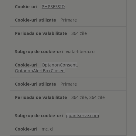
tip
PHPSESSID
Cookie
strict
Primare
necesare
364 zile
viata-libera.ro
OptanonConsent
,
OptanonAlertBoxClosed
Primare
364 zile, 364 zile
quantserve.com
mc, d