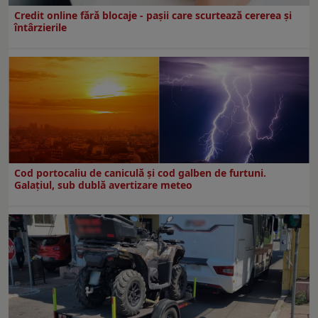
Credit online fără blocaje - pașii care scurtează cererea și
întârzierile
Cod portocaliu de caniculă și cod galben de furtuni.
Galațiul, sub dublă avertizare meteo