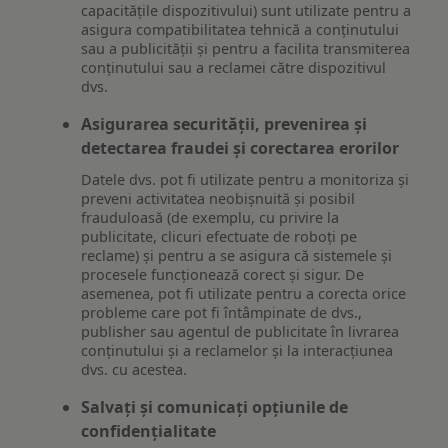
capacitățile dispozitivului) sunt utilizate pentru a
asigura compatibilitatea tehnică a conținutului
sau a publicității și pentru a facilita transmiterea
conținutului sau a reclamei către dispozitivul
dvs.
Asigurarea securității, prevenirea și
detectarea fraudei și corectarea erorilor
Datele dvs. pot fi utilizate pentru a monitoriza și
preveni activitatea neobișnuită și posibil
frauduloasă (de exemplu, cu privire la
publicitate, clicuri efectuate de roboți pe
reclame) și pentru a se asigura că sistemele și
procesele funcționează corect și sigur. De
asemenea, pot fi utilizate pentru a corecta orice
probleme care pot fi întâmpinate de dvs.,
publisher sau agentul de publicitate în livrarea
conținutului și a reclamelor și la interacțiunea
dvs. cu acestea.
Salvați și comunicați opțiunile de
confidențialitate