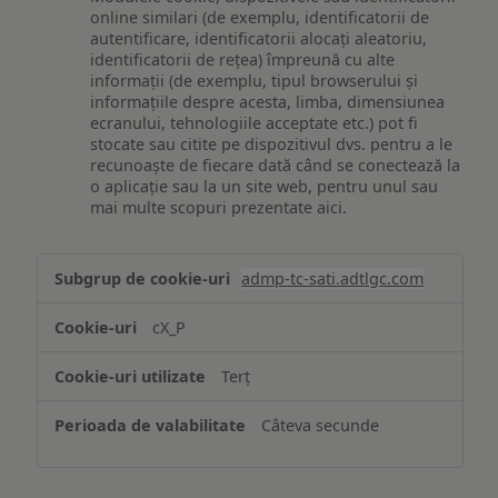
online similari (de exemplu, identificatorii de
autentificare, identificatorii alocați aleatoriu,
identificatorii de rețea) împreună cu alte
informații (de exemplu, tipul browserului și
informațiile despre acesta, limba, dimensiunea
ecranului, tehnologiile acceptate etc.) pot fi
stocate sau citite pe dispozitivul dvs. pentru a le
recunoaște de fiecare dată când se conectează la
o aplicație sau la un site web, pentru unul sau
mai multe scopuri prezentate aici.
Stocarea
admp-tc-sati.adtlgc.com
și/sau
accesarea
cX_P
informațiilor
de
Terț
pe
un
Câteva secunde
dispozitiv