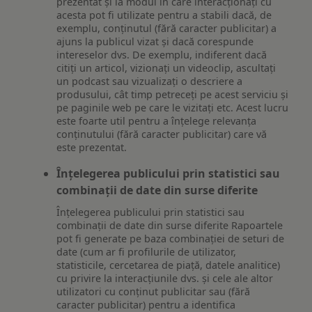
prezentat și la modul în care interacționați cu
acesta pot fi utilizate pentru a stabili dacă, de
exemplu, conținutul (fără caracter publicitar) a
ajuns la publicul vizat și dacă corespunde
intereselor dvs. De exemplu, indiferent dacă
citiți un articol, vizionați un videoclip, ascultați
un podcast sau vizualizați o descriere a
produsului, cât timp petreceți pe acest serviciu și
pe paginile web pe care le vizitați etc. Acest lucru
este foarte util pentru a înțelege relevanța
conținutului (fără caracter publicitar) care vă
este prezentat.
Înțelegerea publicului prin statistici sau
combinații de date din surse diferite
Înțelegerea publicului prin statistici sau
combinații de date din surse diferite Rapoartele
pot fi generate pe baza combinației de seturi de
date (cum ar fi profilurile de utilizator,
statisticile, cercetarea de piață, datele analitice)
cu privire la interacțiunile dvs. și cele ale altor
utilizatori cu conținut publicitar sau (fără
caracter publicitar) pentru a identifica