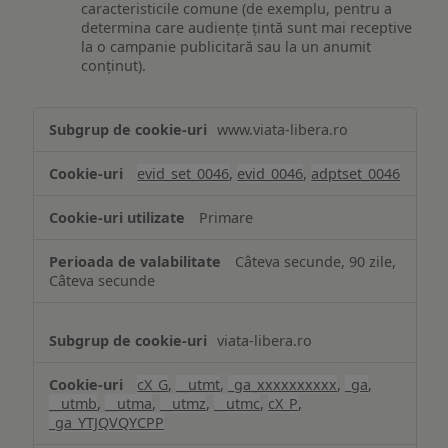
caracteristicile comune (de exemplu, pentru a
determina care audiențe țintă sunt mai receptive
la o campanie publicitară sau la un anumit
conținut).
Măsurare
www.viata-libera.ro
și
analiză
evid_set_0046
,
evid_0046
,
adptset_0046
Primare
Câteva secunde, 90 zile,
Câteva secunde
viata-libera.ro
cX_G
,
__utmt
,
_ga_xxxxxxxxxx
,
_ga
,
__utmb
,
__utma
,
__utmz
,
__utmc
,
cX_P
,
_ga_YTJQVQYCPP