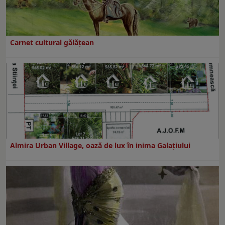
Carnet cultural gălăţean
Almira Urban Village, oază de lux în inima Galațiului