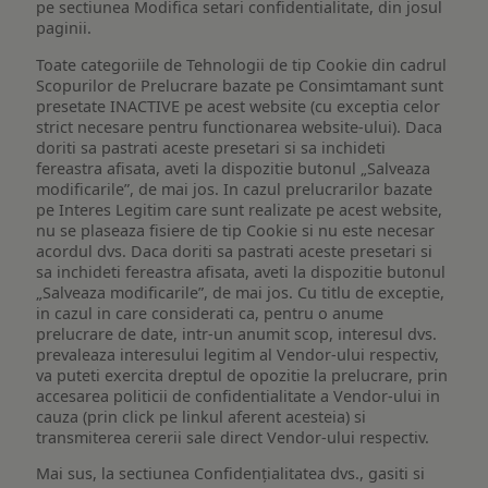
pe sectiunea Modifica setari confidentialitate, din josul
paginii.
Toate categoriile de Tehnologii de tip Cookie din cadrul
Scopurilor de Prelucrare bazate pe Consimtamant sunt
presetate INACTIVE pe acest website (cu exceptia celor
strict necesare pentru functionarea website-ului). Daca
doriti sa pastrati aceste presetari si sa inchideti
fereastra afisata, aveti la dispozitie butonul „Salveaza
modificarile”, de mai jos. In cazul prelucrarilor bazate
pe Interes Legitim care sunt realizate pe acest website,
nu se plaseaza fisiere de tip Cookie si nu este necesar
acordul dvs. Daca doriti sa pastrati aceste presetari si
sa inchideti fereastra afisata, aveti la dispozitie butonul
„Salveaza modificarile”, de mai jos. Cu titlu de exceptie,
in cazul in care considerati ca, pentru o anume
prelucrare de date, intr-un anumit scop, interesul dvs.
prevaleaza interesului legitim al Vendor-ului respectiv,
va puteti exercita dreptul de opozitie la prelucrare, prin
accesarea politicii de confidentialitate a Vendor-ului in
cauza (prin click pe linkul aferent acesteia) si
transmiterea cererii sale direct Vendor-ului respectiv.
Mai sus, la sectiunea Confidențialitatea dvs., gasiti si