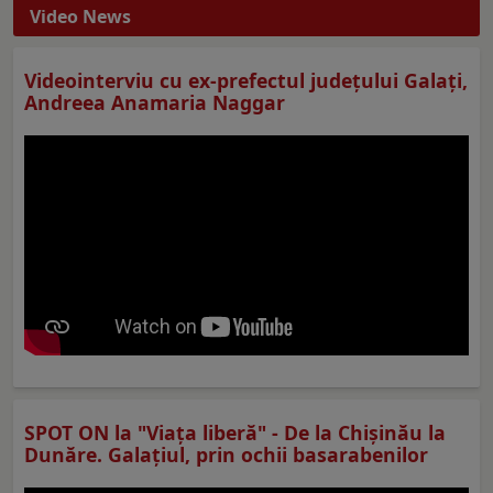
Video News
Videointerviu cu ex-prefectul judeţului Galaţi,
Andreea Anamaria Naggar
SPOT ON la "Viaţa liberă" - De la Chișinău la
Dunăre. Galațiul, prin ochii basarabenilor