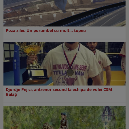
Poza zilei. Un porumbel cu mult… tupeu
Djordje Pejici, antrenor secund la echipa de volei CSM
Galați