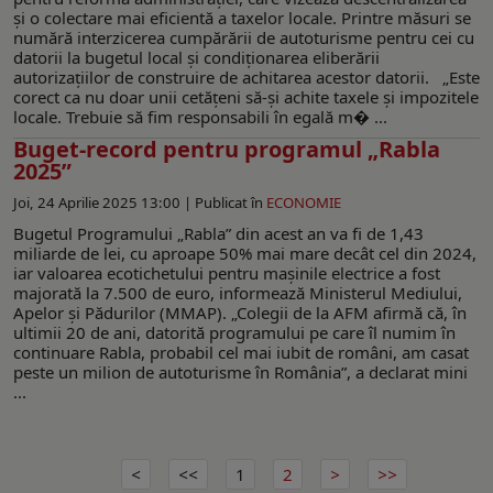
și o colectare mai eficientă a taxelor locale. Printre măsuri se
numără interzicerea cumpărării de autoturisme pentru cei cu
datorii la bugetul local și condiționarea eliberării
autorizațiilor de construire de achitarea acestor datorii. „Este
corect ca nu doar unii cetăţeni să-şi achite taxele şi impozitele
locale. Trebuie să fim responsabili în egală m� ...
Buget-record pentru programul „Rabla
2025”
Joi, 24 Aprilie 2025 13:00 |
Publicat în
ECONOMIE
Bugetul Programului „Rabla” din acest an va fi de 1,43
miliarde de lei, cu aproape 50% mai mare decât cel din 2024,
iar valoarea ecotichetului pentru mașinile electrice a fost
majorată la 7.500 de euro, informează Ministerul Mediului,
Apelor și Pădurilor (MMAP). „Colegii de la AFM afirmă că, în
ultimii 20 de ani, datorită programului pe care îl numim în
continuare Rabla, probabil cel mai iubit de români, am casat
peste un milion de autoturisme în România”, a declarat mini
...
1
2