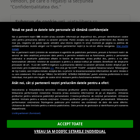
Vendori, pe care o regăsiți la secțiunea
“Confidențialitatea dvs.”
Publicitate
viata-libera.ro
țintită
Nouă ne pasă ca datele tale personale să rămână confidențiale
(targetată)
__gpi
,
_cc_id
Noi și partenerii noștri
585
stocăm și/sau accesăm informații pe dispozitivul dvs., precum identificatorii cookie
unici pentru prelucrarea datelor cu caracter personal. Puteți accepta sau gestiona preferințele dvs. făcând clic
mai jos, respectiv vă puteți opune utilizării unui interes legitim în orice moment pe pagina cu politica de
confidențialitate. Aceste alegeri vor fi raportate partenerilor noștri și nu vă vor afecta navigarea.
Mai multe
Primare
detalii
Noi si partenerii nostri (retelele de socializare si agentiile de publicitate partenere, precum si furnizorii nostri de
servicii de date analitice) prelucram date pentru a permite website-ului sa functioneze, pentru a personaliza
continutul si anunturile publicitare afisate in functie de interesele si/sau profilul dvs., pentru a va oferi
389 zile, 269 zile
functionalitati aferente retelelor de socializare si pentru a analiza traficul pe website. Beneficiati de drepturile
prevazute de art. 15-22 din GDPR in legatura cu prelucrarea datelor cu caracter personal. Aceste drepturi pot fi
exercitate prin modalitatea indicata
aici
. Prin click pe “ACCEPT TOATE”, acceptati folosirea tuturor Tehnologiilor
de tip Cookie, care implica inclusiv acceptul dvs. cu privire la stocarea/accesarea informatiilor de catre Vendor-ii
cu care colaboram. Prin click pe “VREAU SA MODIFIC SETARILE INDIVIDUAL” puteti schimba preferintele in mod
individual, mai putin cele legate de cookie strict necesare pentru functionarea website-ului.
turn.com
Atât noi, cât și partenerii noștri prelucrăm datele pentru a oferi:
Dezvoltarea și îmbunătățirea serviciilor. Utilizarea profilurilor pentru selectarea conținutului personalizat.
Măsurarea performanței reclamelor. Stocarea și/sau accesarea informațiilor de pe un dispozitiv. Utilizarea
uid
profilurilor pentru selectarea publicității personalizate. Crearea profilurilor de conținut personalizat. Utilizarea
datelor limitate pentru a selecta conținutul. Crearea profilurilor pentru publicitate personalizată. Măsurarea
performanței conținutului. Înțelegerea publicului prin statistici sau combinații de date din surse diferite.
Utilizarea de date limitate pentru a selecta publicitatea. Date precise de geolocație și identificarea prin scanarea
Terț
dispozitivului.
Listă parteneri (furnizori)
179 zile
ACCEPT TOATE
VREAU SA MODIFIC SETARILE INDIVIDUAL