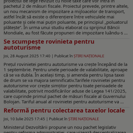
proiectul de lege revizuit cu noile taxe care vor intra în
pachetul 2 de măsuri fiscale. Proiectul prevede, printre altele,
un nou mecanism de impozitare a mijloacelor de transport,
astfel încât să existe o diferențiere între vehiculele mai
poluante și cele mai puțin poluante, pe principiul „poluatorul
plătește”. În urma unui studiu elaborat cu sprijinul Băncii
Mondiale, au fost făcute propuneri de impozitare luându-s ...
Se scumpește rovinieta pentru
autoturisme
Joi, 28 August 2025 17:40 |
Publicat în
ŞTIRI NAŢIONALE
Prețul rovinietei pentru autoturisme va crește începând de la
1 septembrie. Pentru unele perioade de valabilitate, aproape
că se va dubla. În același timp, și amenda pentru lipsa taxei
de drum se va majora semnificativ.Tarifele rovinietei pentru
autoturisme vor crește simțitor pentru toate perioadele de
valabilitate, potrivit modificărilor aduse de Legea 141/2025,
care cuprinde primul pachet de măsuri fiscale al Guvernului
Bolojan. Tariful anual al rovinietei pentru autoturisme va ...
Reformă pentru colectarea taxelor locale
Joi, 10 Iulie 2025 17:45 |
Publicat în
ŞTIRI NAŢIONALE
Ministerul Dezvoltării propune un nou pachet legislativ
pentru reforma administrației, care vizează descentralizarea