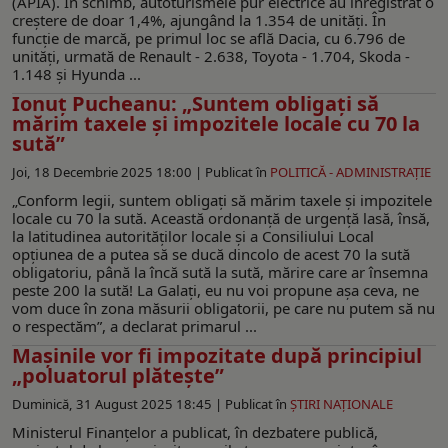
(APIA). În schimb, autoturismele pur electrice au înregistrat o
creștere de doar 1,4%, ajungând la 1.354 de unități. În
funcție de marcă, pe primul loc se află Dacia, cu 6.796 de
unități, urmată de Renault - 2.638, Toyota - 1.704, Skoda -
1.148 și Hyunda ...
Ionuț Pucheanu: „Suntem obligați să
mărim taxele și impozitele locale cu 70 la
sută”
Joi, 18 Decembrie 2025 18:00 |
Publicat în
POLITICĂ - ADMINISTRAŢIE
„Conform legii, suntem obligați să mărim taxele și impozitele
locale cu 70 la sută. Această ordonanță de urgență lasă, însă,
la latitudinea autorităților locale și a Consiliului Local
opțiunea de a putea să se ducă dincolo de acest 70 la sută
obligatoriu, până la încă sută la sută, mărire care ar însemna
peste 200 la sută! La Galați, eu nu voi propune așa ceva, ne
vom duce în zona măsurii obligatorii, pe care nu putem să nu
o respectăm”, a declarat primarul ...
Mașinile vor fi impozitate după principiul
„poluatorul plătește”
Duminică, 31 August 2025 18:45 |
Publicat în
ŞTIRI NAŢIONALE
Ministerul Finanțelor a publicat, în dezbatere publică,