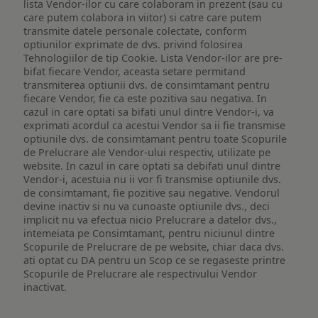
lista Vendor-ilor cu care colaboram in prezent (sau cu
care putem colabora in viitor) si catre care putem
transmite datele personale colectate, conform
optiunilor exprimate de dvs. privind folosirea
Tehnologiilor de tip Cookie. Lista Vendor-ilor are pre-
bifat fiecare Vendor, aceasta setare permitand
transmiterea optiunii dvs. de consimtamant pentru
fiecare Vendor, fie ca este pozitiva sau negativa. In
cazul in care optati sa bifati unul dintre Vendor-i, va
exprimati acordul ca acestui Vendor sa ii fie transmise
optiunile dvs. de consimtamant pentru toate Scopurile
de Prelucrare ale Vendor-ului respectiv, utilizate pe
website. In cazul in care optati sa debifati unul dintre
Vendor-i, acestuia nu ii vor fi transmise optiunile dvs.
de consimtamant, fie pozitive sau negative. Vendorul
devine inactiv si nu va cunoaste optiunile dvs., deci
implicit nu va efectua nicio Prelucrare a datelor dvs.,
intemeiata pe Consimtamant, pentru niciunul dintre
Scopurile de Prelucrare de pe website, chiar daca dvs.
ati optat cu DA pentru un Scop ce se regaseste printre
Scopurile de Prelucrare ale respectivului Vendor
inactivat.