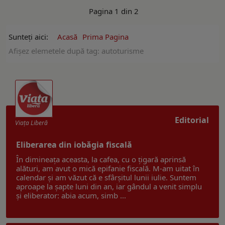
Pagina 1 din 2
Sunteți aici:
Acasă
Prima Pagina
Afişez elemetele după tag: autoturisme
Editorial
Viaţa Liberă
Eliberarea din iobăgia fiscală
În dimineața aceasta, la cafea, cu o țigară aprinsă
alături, am avut o mică epifanie fiscală. M-am uitat în
calendar și am văzut că e sfârșitul lunii iulie. Suntem
aproape la șapte luni din an, iar gândul a venit simplu
și eliberator: abia acum, simb ...