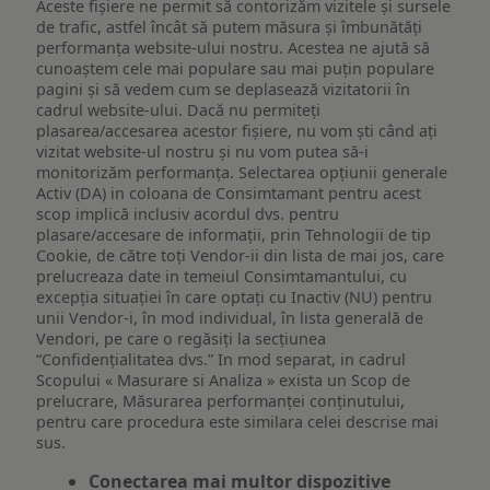
Aceste fișiere ne permit să contorizăm vizitele și sursele
de trafic, astfel încât să putem măsura și îmbunătăți
performanța website-ului nostru. Acestea ne ajută să
cunoaștem cele mai populare sau mai puțin populare
pagini și să vedem cum se deplasează vizitatorii în
cadrul website-ului. Dacă nu permiteți
plasarea/accesarea acestor fișiere, nu vom ști când ați
vizitat website-ul nostru și nu vom putea să-i
monitorizăm performanța. Selectarea opțiunii generale
Activ (DA) in coloana de Consimtamant pentru acest
scop implică inclusiv acordul dvs. pentru
plasare/accesare de informații, prin Tehnologii de tip
Cookie, de către toți Vendor-ii din lista de mai jos, care
prelucreaza date in temeiul Consimtamantului, cu
excepția situației în care optați cu Inactiv (NU) pentru
unii Vendor-i, în mod individual, în lista generală de
Vendori, pe care o regăsiți la secțiunea
“Confidențialitatea dvs.” In mod separat, in cadrul
Scopului « Masurare si Analiza » exista un Scop de
prelucrare, Măsurarea performanței conținutului,
pentru care procedura este similara celei descrise mai
sus.
Conectarea mai multor dispozitive