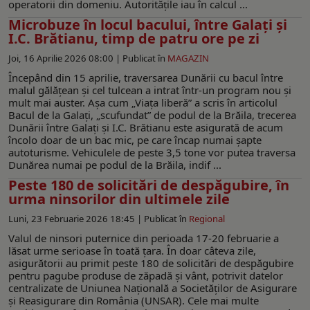
operatorii din domeniu. Autoritățile iau în calcul ...
Microbuze în locul bacului, între Galați și
I.C. Brătianu, timp de patru ore pe zi
Joi, 16 Aprilie 2026 08:00 |
Publicat în
MAGAZIN
Începând din 15 aprilie, traversarea Dunării cu bacul între
malul gălățean și cel tulcean a intrat într-un program nou și
mult mai auster. Așa cum „Viața liberă” a scris în articolul
Bacul de la Galați, „scufundat” de podul de la Brăila, trecerea
Dunării între Galați și I.C. Brătianu este asigurată de acum
încolo doar de un bac mic, pe care încap numai șapte
autoturisme. Vehiculele de peste 3,5 tone vor putea traversa
Dunărea numai pe podul de la Brăila, indif ...
Peste 180 de solicitări de despăgubire, în
urma ninsorilor din ultimele zile
Luni, 23 Februarie 2026 18:45 |
Publicat în
Regional
Valul de ninsori puternice din perioada 17-20 februarie a
lăsat urme serioase în toată țara. În doar câteva zile,
asigurătorii au primit peste 180 de solicitări de despăgubire
pentru pagube produse de zăpadă și vânt, potrivit datelor
centralizate de Uniunea Națională a Societăților de Asigurare
și Reasigurare din România (UNSAR). Cele mai multe