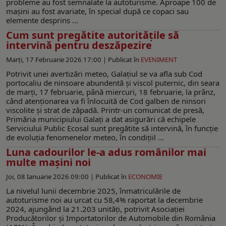
probleme au fost semnalate la autoturisme. Aproape 100 de
mașini au fost avariate, în special după ce copaci sau
elemente desprins ...
Cum sunt pregătite autorităţile să
intervină pentru deszăpezire
Marți, 17 Februarie 2026 17:00 |
Publicat în
EVENIMENT
Potrivit unei avertizări meteo, Galaţiul se va afla sub Cod
portocaliu de ninsoare abundentă şi viscol puternic, din seara
de marţi, 17 februarie, până miercuri, 18 februarie, la prânz,
când atenţionarea va fi înlocuită de Cod galben de ninsori
viscolite şi strat de zăpadă. Printr-un comunicat de presă,
Primăria municipiului Galați a dat asigurări că echipele
Serviciului Public Ecosal sunt pregătite să intervină, în funcție
de evoluția fenomenelor meteo, în condiţiil ...
Luna cadourilor le-a adus românilor mai
multe mașini noi
Joi, 08 Ianuarie 2026 09:00 |
Publicat în
ECONOMIE
La nivelul lunii decembrie 2025, înmatriculările de
autoturisme noi au urcat cu 58,4% raportat la decembrie
2024, ajungând la 21.203 unități, potrivit Asociației
Producătorilor și Importatorilor de Automobile din România