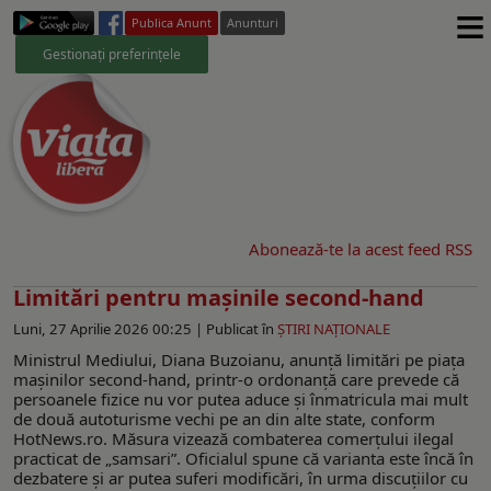
≡
Publica Anunt
Anunturi
Gestionați preferințele
Abonează-te la acest feed RSS
Limitări pentru mașinile second-hand
Luni, 27 Aprilie 2026 00:25 |
Publicat în
ŞTIRI NAŢIONALE
Ministrul Mediului, Diana Buzoianu, anunță limitări pe piața
mașinilor second-hand, printr-o ordonanță care prevede că
persoanele fizice nu vor putea aduce și înmatricula mai mult
de două autoturisme vechi pe an din alte state, conform
HotNews.ro. Măsura vizează combaterea comerțului ilegal
practicat de „samsari”. Oficialul spune că varianta este încă în
dezbatere și ar putea suferi modificări, în urma discuțiilor cu