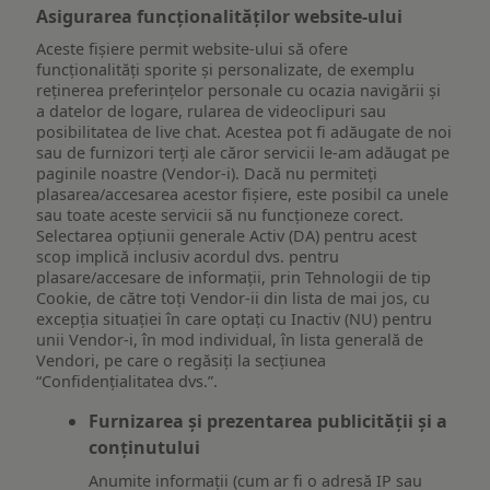
Asigurarea funcționalităților website-ului
Aceste fișiere permit website-ului să ofere
funcționalități sporite și personalizate, de exemplu
reţinerea preferinţelor personale cu ocazia navigării și
a datelor de logare, rularea de videoclipuri sau
posibilitatea de live chat. Acestea pot fi adăugate de noi
sau de furnizori terți ale căror servicii le-am adăugat pe
paginile noastre (Vendor-i). Dacă nu permiteți
plasarea/accesarea acestor fișiere, este posibil ca unele
sau toate aceste servicii să nu funcționeze corect.
Selectarea opțiunii generale Activ (DA) pentru acest
scop implică inclusiv acordul dvs. pentru
plasare/accesare de informații, prin Tehnologii de tip
Cookie, de către toți Vendor-ii din lista de mai jos, cu
excepția situației în care optați cu Inactiv (NU) pentru
unii Vendor-i, în mod individual, în lista generală de
Vendori, pe care o regăsiți la secțiunea
“Confidențialitatea dvs.”.
Furnizarea și prezentarea publicității și a
conținutului
Anumite informații (cum ar fi o adresă IP sau