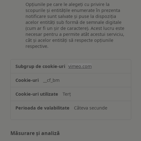
Opțiunile pe care le alegeți cu privire la
scopurile și entitățile enumerate în prezenta
notificare sunt salvate și puse la dispoziția
acelor entități sub formă de semnale digitale
(cum ar fi un șir de caractere). Acest lucru este
necesar pentru a permite atât acestui serviciu,
cât și acelor entități să respecte opțiunile
respective.
Asigurarea
vimeo.com
funcționalităților
website-
__cf_bm
ului
Terț
Câteva secunde
Măsurare și analiză