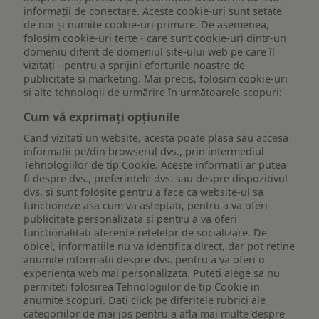
informații de conectare. Aceste cookie-uri sunt setate
de noi și numite cookie-uri primare. De asemenea,
folosim cookie-uri terțe - care sunt cookie-uri dintr-un
domeniu diferit de domeniul site-ului web pe care îl
vizitați - pentru a sprijini eforturile noastre de
publicitate și marketing. Mai precis, folosim cookie-uri
și alte tehnologii de urmărire în următoarele scopuri:
Cum vă exprimați opțiunile
Cand vizitati un website, acesta poate plasa sau accesa
informatii pe/din browserul dvs., prin intermediul
Tehnologiilor de tip Cookie. Aceste informatii ar putea
fi despre dvs., preferintele dvs. sau despre dispozitivul
dvs. si sunt folosite pentru a face ca website-ul sa
functioneze asa cum va asteptati, pentru a va oferi
publicitate personalizata si pentru a va oferi
functionalitati aferente retelelor de socializare. De
obicei, informatiile nu va identifica direct, dar pot retine
anumite informatii despre dvs. pentru a va oferi o
experienta web mai personalizata. Puteti alege sa nu
permiteti folosirea Tehnologiilor de tip Cookie in
anumite scopuri. Dati click pe diferitele rubrici ale
categoriilor de mai jos pentru a afla mai multe despre