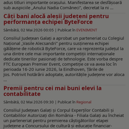
adus titluri importante orașului. Manifestarea se desfășoară
sub auspiciile „Anului Nadia Comăneci”, decretat la ni ...
Câți bani alocă aleșii județeni pentru
performanța echipei ByteForce
Sâmbătă, 02 Mai 2026 00:05 |
Publicat în
EVENIMENT
Consiliul Județean Galați a aprobat un parteneriat cu Colegiul
Național „Vasile Alecsandri” pentru susținerea echipei
gălățene de robotică ByteForce, care va reprezenta județul la
una dintre cele mai importante competiții internaționale
dedicate tinerilor pasionați de tehnologie. Este vorba despre
FTC European Premier Event, competiție ce va avea loc în
perioada 16-20 iunie 2026, la Eindhoven, Țările de
Jos. Potrivit hotărârii adoptate, autoritățile județene vor aloca
...
Premii pentru cei mai buni elevi la
contabilitate
Sâmbătă, 02 Mai 2026 09:30 |
Publicat în
Regional
Consiliul Județean Galați și Corpul Experților Contabili și
Contabililor Autorizați din România - Filiala Galați au încheiat
un parteneriat pentru premierea câştigătorilor etapei
județene a Concursului de cultură și educație financiar-