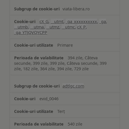
viata-libera.ro
cX_G
,
__utmt
,
_ga_xxxxxxxxxx
,
_ga
,
__utmb
,
__utma
,
__utmz
,
__utmc
,
cX_P
,
_ga_YTJQVQYCPP
Primare
394 zile, Câteva
secunde, 399 zile, 399 zile, Câteva secunde, 399
zile, 182 zile, 364 zile, 394 zile, 729 zile
adtlgc.com
evid_0046
Terț
540 zile