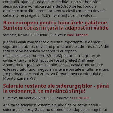
contabilă, ajuns la cea de-a IV-a ediție. Potrivit hotărârii,
aleșii județeni vor aloca suma de 5.800 de lei, fonduri
destinate acordării premiilor pentru elevii care s-au dovedit
cel mai bine pregătiți. Astfel, premiul I va fi în valoa ...
Bani europeni pentru buncărele gălățene.
Suntem codași în țară la adăposturi valide
Sâmbătă, 02 Mai 2026 10:00 |
Publicat în
Bani Europeni
Județul Galați marchează o reușită importantă în domeniul
siguranței publice, devenind prima unitate administrativă din
țară care va beneficia de fonduri europene
dedicate special modernizării adăposturilor de protecție
civilă. Anunțul a fost făcut de fostul prefect Andreea-
Anamaria Naggar, care a subliniat că această oportunitate
este rezultatul unor negocieri intense purtate în ultimele luni.
„În perioada 4-5 mai 2026, va fi reuniunea Comitetului de
Monitorizare a Pro ...
Salariile restante ale siderurgiștilor - până
la ordonanță, te mănâncă sfinții!
Duminică, 08 Martie 2026 19:00 |
Publicat în
ECONOMIE
Achitarea salariilor restante ale angajaților combinatului
siderurgic Liberty Galați nu depinde de adoptarea bugetului