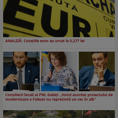
ANALIZĂ. Cotațiile euro au urcat la 5,277 lei
Consilierii locali ai PNL Galaţi: „Votul acordat proiectului de
modernizare a Falezei nu reprezintă un cec în alb”