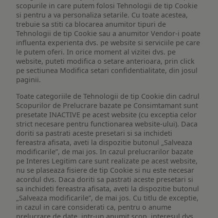
scopurile in care putem folosi Tehnologii de tip Cookie
si pentru a va personaliza setarile. Cu toate acestea,
trebuie sa stiti ca blocarea anumitor tipuri de
Tehnologii de tip Cookie sau a anumitor Vendor-i poate
influenta experienta dvs. pe website si serviciile pe care
le putem oferi. In orice moment al vizitei dvs. pe
website, puteti modifica o setare anterioara, prin click
pe sectiunea Modifica setari confidentialitate, din josul
paginii.
Toate categoriile de Tehnologii de tip Cookie din cadrul
Scopurilor de Prelucrare bazate pe Consimtamant sunt
presetate INACTIVE pe acest website (cu exceptia celor
strict necesare pentru functionarea website-ului). Daca
doriti sa pastrati aceste presetari si sa inchideti
fereastra afisata, aveti la dispozitie butonul „Salveaza
modificarile”, de mai jos. In cazul prelucrarilor bazate
pe Interes Legitim care sunt realizate pe acest website,
nu se plaseaza fisiere de tip Cookie si nu este necesar
acordul dvs. Daca doriti sa pastrati aceste presetari si
sa inchideti fereastra afisata, aveti la dispozitie butonul
„Salveaza modificarile”, de mai jos. Cu titlu de exceptie,
in cazul in care considerati ca, pentru o anume
prelucrare de date, intr-un anumit scop, interesul dvs.