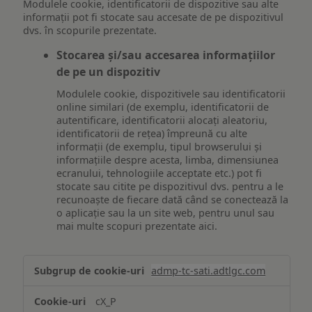
Modulele cookie, identificatorii de dispozitive sau alte
informații pot fi stocate sau accesate de pe dispozitivul
dvs. în scopurile prezentate.
Stocarea și/sau accesarea informațiilor
de pe un dispozitiv
Modulele cookie, dispozitivele sau identificatorii
online similari (de exemplu, identificatorii de
autentificare, identificatorii alocați aleatoriu,
identificatorii de rețea) împreună cu alte
informații (de exemplu, tipul browserului și
informațiile despre acesta, limba, dimensiunea
ecranului, tehnologiile acceptate etc.) pot fi
stocate sau citite pe dispozitivul dvs. pentru a le
recunoaște de fiecare dată când se conectează la
o aplicație sau la un site web, pentru unul sau
mai multe scopuri prezentate aici.
Stocarea
admp-tc-sati.adtlgc.com
și/sau
accesarea
cX_P
informațiilor