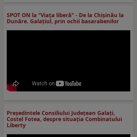
SPOT ON la "Viaţa liberă" - De la Chișinău la
Dunăre. Galațiul, prin ochii basarabenilor
Preşedintele Consiliului Judeţean Galaţi,
Costel Fotea, despre situaţia Combinatului
Liberty