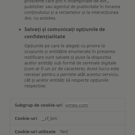
probleme care pot fi întâmpinate de dvs.,
publisher sau agentul de publicitate în livrarea
conținutului și a reclamelor și la interacțiunea
dvs. cu acestea.
Salvați și comunicați opțiunile de
confidențialitate
Opțiunile pe care le alegeți cu privire la
scopurile și entitățile enumerate în prezenta
notificare sunt salvate și puse la dispoziția
acelor entități sub formă de semnale digitale
(cum ar fi un șir de caractere). Acest lucru este
necesar pentru a permite atât acestui serviciu,
cât și acelor entități să respecte opțiunile
respective.
Asigurarea
vimeo.com
funcționalităților
website-
__cf_bm
ului
Terț