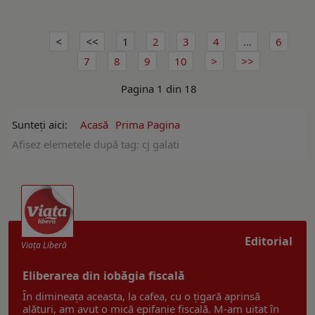
1
2
3
4
...
6
7
8
9
10
Pagina 1 din 18
Sunteți aici:
Acasă
Prima Pagina
Afişez elemetele după tag: cj galati
Editorial
Viaţa Liberă
Eliberarea din iobăgia fiscală
În dimineața aceasta, la cafea, cu o țigară aprinsă
alături, am avut o mică epifanie fiscală. M-am uitat în