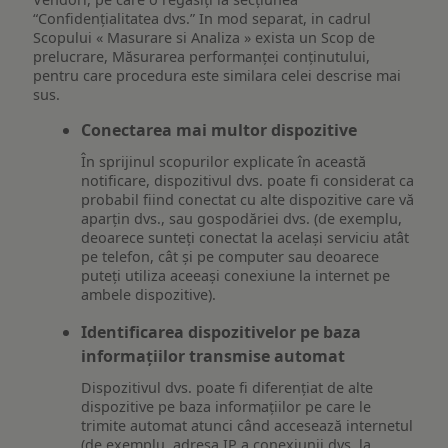
“Confidențialitatea dvs.” In mod separat, in cadrul
Scopului « Masurare si Analiza » exista un Scop de
prelucrare, Măsurarea performanței conținutului,
pentru care procedura este similara celei descrise mai
sus.
Conectarea mai multor dispozitive
În sprijinul scopurilor explicate în această
notificare, dispozitivul dvs. poate fi considerat ca
probabil fiind conectat cu alte dispozitive care vă
aparțin dvs., sau gospodăriei dvs. (de exemplu,
deoarece sunteți conectat la același serviciu atât
pe telefon, cât și pe computer sau deoarece
puteți utiliza aceeași conexiune la internet pe
ambele dispozitive).
Identificarea dispozitivelor pe baza
informațiilor transmise automat
Dispozitivul dvs. poate fi diferențiat de alte
dispozitive pe baza informațiilor pe care le
trimite automat atunci când accesează internetul
(de exemplu, adresa IP a conexiunii dvs. la