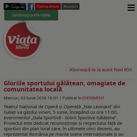
≡
Publica Anunt
Anunturi
Gestionați preferințele
Abonează-te la acest feed RSS
Gloriile sportului gălățean, omagiate de
comunitatea locală
Miercuri, 03 Iunie 2026 16:01 |
Publicat în
EVENIMENT
Teatrul Național de Operă și Operetă „Nae Leonard” din
Galați va găzdui vineri, 5 iunie, începând cu ora 11:00,
evenimentul „Gala Sportivă - Glorii Sportive Gălățene”.
Proiectul este dedicat recunoștinței și respectului față de
sportivii din plan local care, în ultimele cinci decenii, au
reprezentat România pe marile scene internaționale și au