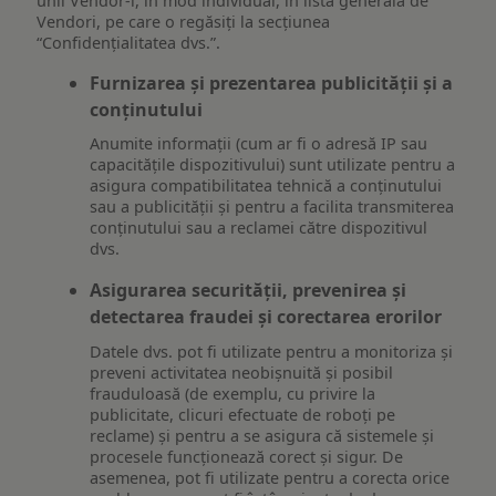
unii Vendor-i, în mod individual, în lista generală de
Vendori, pe care o regăsiți la secțiunea
“Confidențialitatea dvs.”.
Furnizarea și prezentarea publicității și a
conținutului
Anumite informații (cum ar fi o adresă IP sau
capacitățile dispozitivului) sunt utilizate pentru a
asigura compatibilitatea tehnică a conținutului
sau a publicității și pentru a facilita transmiterea
conținutului sau a reclamei către dispozitivul
dvs.
Asigurarea securității, prevenirea și
detectarea fraudei și corectarea erorilor
Datele dvs. pot fi utilizate pentru a monitoriza și
preveni activitatea neobișnuită și posibil
frauduloasă (de exemplu, cu privire la
publicitate, clicuri efectuate de roboți pe
reclame) și pentru a se asigura că sistemele și
procesele funcționează corect și sigur. De
asemenea, pot fi utilizate pentru a corecta orice