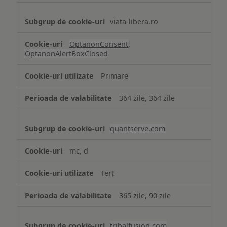
viata-libera.ro
OptanonConsent
,
OptanonAlertBoxClosed
Primare
364 zile, 364 zile
quantserve.com
mc, d
Terț
365 zile, 90 zile
tribalfusion.com