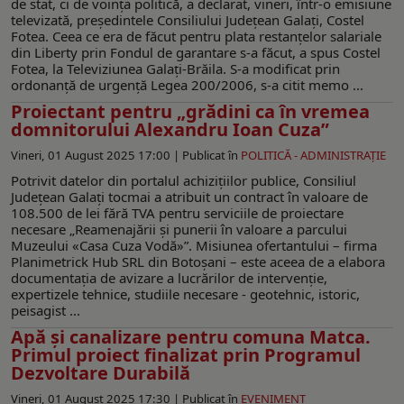
de stat, ci de voința politică, a declarat, vineri, într-o emisiune
televizată, președintele Consiliului Județean Galați, Costel
Fotea. Ceea ce era de făcut pentru plata restanțelor salariale
din Liberty prin Fondul de garantare s-a făcut, a spus Costel
Fotea, la Televiziunea Galați-Brăila. S-a modificat prin
ordonanță de urgență Legea 200/2006, s-a citit memo ...
Proiectant pentru „grădini ca în vremea
domnitorului Alexandru Ioan Cuza”
Vineri, 01 August 2025 17:00 |
Publicat în
POLITICĂ - ADMINISTRAŢIE
Potrivit datelor din portalul achizițiilor publice, Consiliul
Județean Galați tocmai a atribuit un contract în valoare de
108.500 de lei fără TVA pentru serviciile de proiectare
necesare „Reamenajării și punerii în valoare a parcului
Muzeului «Casa Cuza Vodă»”. Misiunea ofertantului – firma
Planimetrick Hub SRL din Botoșani – este aceea de a elabora
documentația de avizare a lucrărilor de intervenție,
expertizele tehnice, studiile necesare - geotehnic, istoric,
peisagist ...
Apă și canalizare pentru comuna Matca.
Primul proiect finalizat prin Programul
Dezvoltare Durabilă
Vineri, 01 August 2025 17:30 |
Publicat în
EVENIMENT