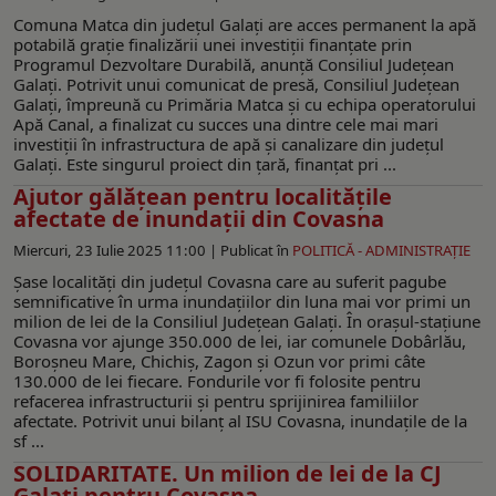
Comuna Matca din județul Galați are acces permanent la apă
potabilă grație finalizării unei investiții finanțate prin
Programul Dezvoltare Durabilă, anunță Consiliul Județean
Galați. Potrivit unui comunicat de presă, Consiliul Județean
Galați, împreună cu Primăria Matca și cu echipa operatorului
Apă Canal, a finalizat cu succes una dintre cele mai mari
investiții în infrastructura de apă și canalizare din județul
Galați. Este singurul proiect din țară, finanțat pri ...
Ajutor gălăţean pentru localitățile
afectate de inundații din Covasna
Miercuri, 23 Iulie 2025 11:00 |
Publicat în
POLITICĂ - ADMINISTRAŢIE
Şase localităţi din județul Covasna care au suferit pagube
semnificative în urma inundaţiilor din luna mai vor primi un
milion de lei de la Consiliul Judeţean Galaţi. În oraşul-staţiune
Covasna vor ajunge 350.000 de lei, iar comunele Dobârlău,
Boroşneu Mare, Chichiş, Zagon şi Ozun vor primi câte
130.000 de lei fiecare. Fondurile vor fi folosite pentru
refacerea infrastructurii şi pentru sprijinirea familiilor
afectate. Potrivit unui bilanţ al ISU Covasna, inundaţile de la
sf ...
SOLIDARITATE. Un milion de lei de la CJ
Galaţi pentru Covasna