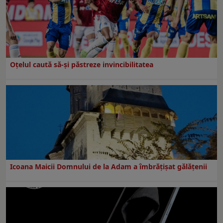
Oțelul caută să-și păstreze invincibilitatea
Icoana Maicii Domnului de la Adam a îmbrățișat gălățenii