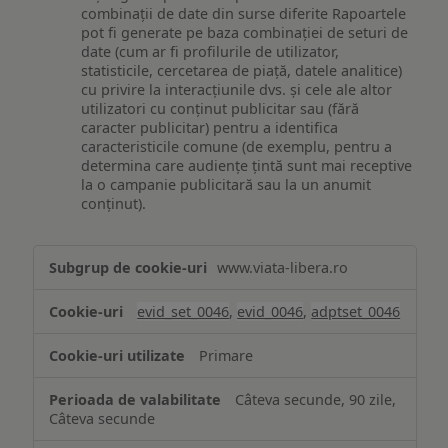
combinații de date din surse diferite Rapoartele
pot fi generate pe baza combinației de seturi de
date (cum ar fi profilurile de utilizator,
statisticile, cercetarea de piață, datele analitice)
cu privire la interacțiunile dvs. și cele ale altor
utilizatori cu conținut publicitar sau (fără
caracter publicitar) pentru a identifica
caracteristicile comune (de exemplu, pentru a
determina care audiențe țintă sunt mai receptive
la o campanie publicitară sau la un anumit
conținut).
Măsurare
www.viata-libera.ro
și
analiză
evid_set_0046
,
evid_0046
,
adptset_0046
Primare
Câteva secunde, 90 zile,
Câteva secunde