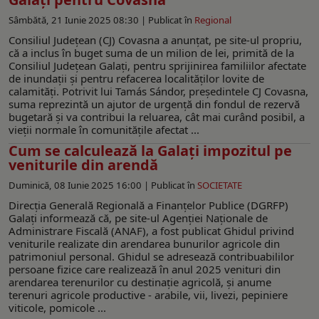
Sâmbătă, 21 Iunie 2025 08:30 |
Publicat în
Regional
Consiliul Judeţean (CJ) Covasna a anunţat, pe site-ul propriu,
că a inclus în buget suma de un milion de lei, primită de la
Consiliul Județean Galați, pentru sprijinirea familiilor afectate
de inundații și pentru refacerea localităților lovite de
calamități. Potrivit lui Tamás Sándor, președintele CJ Covasna,
suma reprezintă un ajutor de urgenţă din fondul de rezervă
bugetară şi va contribui la reluarea, cât mai curând posibil, a
vieții normale în comunitățile afectat ...
Cum se calculează la Galaţi impozitul pe
veniturile din arendă
Duminică, 08 Iunie 2025 16:00 |
Publicat în
SOCIETATE
Direcția Generală Regională a Finanțelor Publice (DGRFP)
Galați informează că, pe site-ul Agenției Naționale de
Administrare Fiscală (ANAF), a fost publicat Ghidul privind
veniturile realizate din arendarea bunurilor agricole din
patrimoniul personal. Ghidul se adresează contribuabililor
persoane fizice care realizează în anul 2025 venituri din
arendarea terenurilor cu destinație agricolă, și anume
terenuri agricole productive - arabile, vii, livezi, pepiniere
viticole, pomicole ...