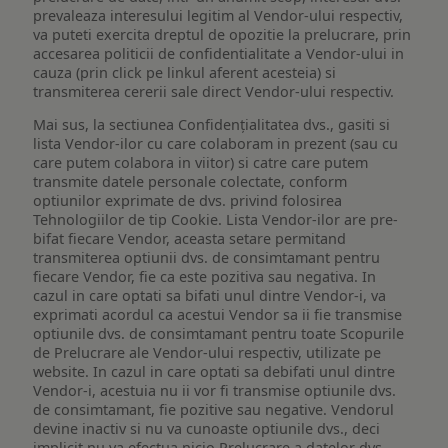
prevaleaza interesului legitim al Vendor-ului respectiv,
va puteti exercita dreptul de opozitie la prelucrare, prin
accesarea politicii de confidentialitate a Vendor-ului in
cauza (prin click pe linkul aferent acesteia) si
transmiterea cererii sale direct Vendor-ului respectiv.
Mai sus, la sectiunea Confidențialitatea dvs., gasiti si
lista Vendor-ilor cu care colaboram in prezent (sau cu
care putem colabora in viitor) si catre care putem
transmite datele personale colectate, conform
optiunilor exprimate de dvs. privind folosirea
Tehnologiilor de tip Cookie. Lista Vendor-ilor are pre-
bifat fiecare Vendor, aceasta setare permitand
transmiterea optiunii dvs. de consimtamant pentru
fiecare Vendor, fie ca este pozitiva sau negativa. In
cazul in care optati sa bifati unul dintre Vendor-i, va
exprimati acordul ca acestui Vendor sa ii fie transmise
optiunile dvs. de consimtamant pentru toate Scopurile
de Prelucrare ale Vendor-ului respectiv, utilizate pe
website. In cazul in care optati sa debifati unul dintre
Vendor-i, acestuia nu ii vor fi transmise optiunile dvs.
de consimtamant, fie pozitive sau negative. Vendorul
devine inactiv si nu va cunoaste optiunile dvs., deci
implicit nu va efectua nicio Prelucrare a datelor dvs.,