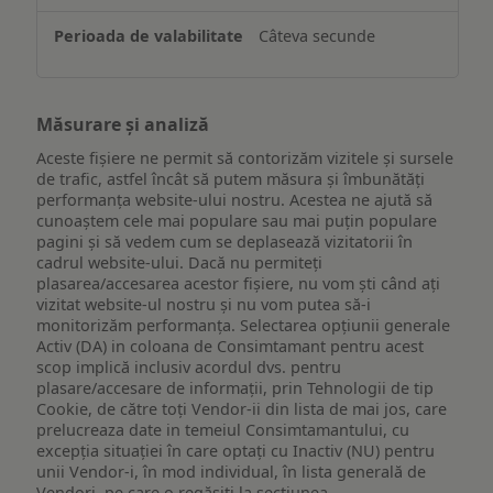
Câteva secunde
Măsurare și analiză
Aceste fișiere ne permit să contorizăm vizitele și sursele
de trafic, astfel încât să putem măsura și îmbunătăți
performanța website-ului nostru. Acestea ne ajută să
cunoaștem cele mai populare sau mai puțin populare
pagini și să vedem cum se deplasează vizitatorii în
cadrul website-ului. Dacă nu permiteți
plasarea/accesarea acestor fișiere, nu vom ști când ați
vizitat website-ul nostru și nu vom putea să-i
monitorizăm performanța. Selectarea opțiunii generale
Activ (DA) in coloana de Consimtamant pentru acest
scop implică inclusiv acordul dvs. pentru
plasare/accesare de informații, prin Tehnologii de tip
Cookie, de către toți Vendor-ii din lista de mai jos, care
prelucreaza date in temeiul Consimtamantului, cu
excepția situației în care optați cu Inactiv (NU) pentru
unii Vendor-i, în mod individual, în lista generală de
Vendori, pe care o regăsiți la secțiunea