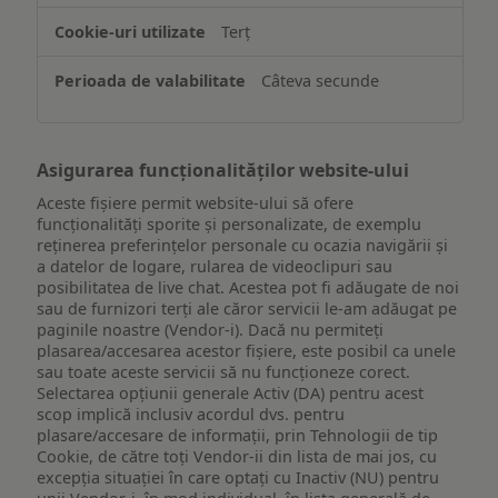
de
Terț
pe
un
Câteva secunde
dispozitiv
Asigurarea funcționalităților website-ului
Aceste fișiere permit website-ului să ofere
funcționalități sporite și personalizate, de exemplu
reţinerea preferinţelor personale cu ocazia navigării și
a datelor de logare, rularea de videoclipuri sau
posibilitatea de live chat. Acestea pot fi adăugate de noi
sau de furnizori terți ale căror servicii le-am adăugat pe
paginile noastre (Vendor-i). Dacă nu permiteți
plasarea/accesarea acestor fișiere, este posibil ca unele
sau toate aceste servicii să nu funcționeze corect.
Selectarea opțiunii generale Activ (DA) pentru acest
scop implică inclusiv acordul dvs. pentru
plasare/accesare de informații, prin Tehnologii de tip
Cookie, de către toți Vendor-ii din lista de mai jos, cu
excepția situației în care optați cu Inactiv (NU) pentru