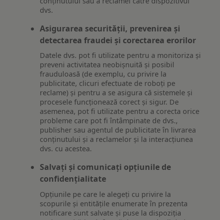
conținutului sau a reclamei către dispozitivul
dvs.
Asigurarea securității, prevenirea și
detectarea fraudei și corectarea erorilor
Datele dvs. pot fi utilizate pentru a monitoriza și
preveni activitatea neobișnuită și posibil
frauduloasă (de exemplu, cu privire la
publicitate, clicuri efectuate de roboți pe
reclame) și pentru a se asigura că sistemele și
procesele funcționează corect și sigur. De
asemenea, pot fi utilizate pentru a corecta orice
probleme care pot fi întâmpinate de dvs.,
publisher sau agentul de publicitate în livrarea
conținutului și a reclamelor și la interacțiunea
dvs. cu acestea.
Salvați și comunicați opțiunile de
confidențialitate
Opțiunile pe care le alegeți cu privire la
scopurile și entitățile enumerate în prezenta
notificare sunt salvate și puse la dispoziția