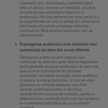
intereselor dvs. De exemplu, indiferent dacă
citiți un articol, vizionați un videoclip, ascultați
un podcast sau vizualizați o descriere a
produsului, cât timp petreceți pe acest serviciu și
pe paginile web pe care le vizitați etc. Acest lucru
este foarte util pentru a înțelege relevanța
conținutului (fără caracter publicitar) care vă
este prezentat.
Înțelegerea publicului prin statistici sau
combinații de date din surse diferite
Înțelegerea publicului prin statistici sau
combinații de date din surse diferite Rapoartele
pot fi generate pe baza combinației de seturi de
date (cum ar fi profilurile de utilizator,
statisticile, cercetarea de piață, datele analitice)
cu privire la interacțiunile dvs. și cele ale altor
utilizatori cu conținut publicitar sau (fără
caracter publicitar) pentru a identifica
caracteristicile comune (de exemplu, pentru a
determina care audiențe țintă sunt mai receptive
la o campanie publicitară sau la un anumit
conținut).