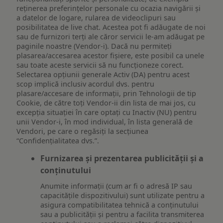
reţinerea preferinţelor personale cu ocazia navigării și
a datelor de logare, rularea de videoclipuri sau
posibilitatea de live chat. Acestea pot fi adăugate de noi
sau de furnizori terți ale căror servicii le-am adăugat pe
paginile noastre (Vendor-i). Dacă nu permiteți
plasarea/accesarea acestor fișiere, este posibil ca unele
sau toate aceste servicii să nu funcționeze corect.
Selectarea opțiunii generale Activ (DA) pentru acest
scop implică inclusiv acordul dvs. pentru
plasare/accesare de informații, prin Tehnologii de tip
Cookie, de către toți Vendor-ii din lista de mai jos, cu
excepția situației în care optați cu Inactiv (NU) pentru
unii Vendor-i, în mod individual, în lista generală de
Vendori, pe care o regăsiți la secțiunea
“Confidențialitatea dvs.”.
Furnizarea și prezentarea publicității și a
conținutului
Anumite informații (cum ar fi o adresă IP sau
capacitățile dispozitivului) sunt utilizate pentru a
asigura compatibilitatea tehnică a conținutului
sau a publicității și pentru a facilita transmiterea