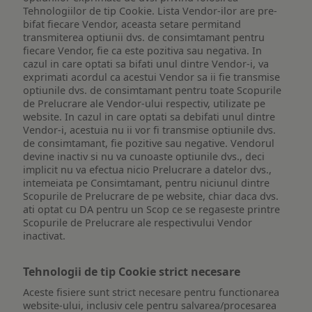
Tehnologiilor de tip Cookie. Lista Vendor-ilor are pre-
bifat fiecare Vendor, aceasta setare permitand
transmiterea optiunii dvs. de consimtamant pentru
fiecare Vendor, fie ca este pozitiva sau negativa. In
cazul in care optati sa bifati unul dintre Vendor-i, va
exprimati acordul ca acestui Vendor sa ii fie transmise
optiunile dvs. de consimtamant pentru toate Scopurile
de Prelucrare ale Vendor-ului respectiv, utilizate pe
website. In cazul in care optati sa debifati unul dintre
Vendor-i, acestuia nu ii vor fi transmise optiunile dvs.
de consimtamant, fie pozitive sau negative. Vendorul
devine inactiv si nu va cunoaste optiunile dvs., deci
implicit nu va efectua nicio Prelucrare a datelor dvs.,
intemeiata pe Consimtamant, pentru niciunul dintre
Scopurile de Prelucrare de pe website, chiar daca dvs.
ati optat cu DA pentru un Scop ce se regaseste printre
Scopurile de Prelucrare ale respectivului Vendor
inactivat.
Tehnologii de tip Cookie strict necesare
Aceste fisiere sunt strict necesare pentru functionarea
website-ului, inclusiv cele pentru salvarea/procesarea