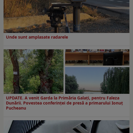
Unde sunt amplasate radarele
UPDATE. A venit Garda la Primăria Galaţi, pentru Faleza
Dunării. Povestea conferinţei de presă a primarului Ionuţ
Pucheanu