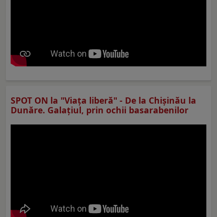
SPOT ON la "Viaţa liberă" - De la Chișinău la
Dunăre. Galațiul, prin ochii basarabenilor