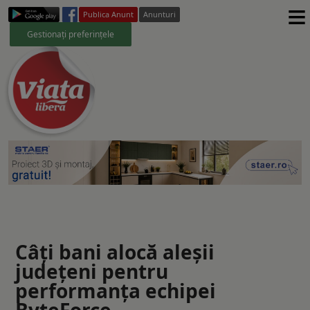
≡
Publica Anunt
Anunturi
Gestionați preferințele
Câți bani alocă aleșii
județeni pentru
performanța echipei
ByteForce