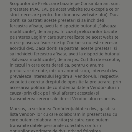
Scopurilor de Prelucrare bazate pe Consimtamant sunt
presetate INACTIVE pe acest website (cu exceptia celor
strict necesare pentru functionarea website-ului). Daca
doriti sa pastrati aceste presetari si sa inchideti
fereastra afisata, aveti la dispozitie butonul „Salveaza
modificarile”, de mai jos. In cazul prelucrarilor bazate
pe Interes Legitim care sunt realizate pe acest website,
nu se plaseaza fisiere de tip Cookie si nu este necesar
acordul dvs. Daca doriti sa pastrati aceste presetari si
sa inchideti fereastra afisata, aveti la dispozitie butonul
„Salveaza modificarile”, de mai jos. Cu titlu de exceptie,
in cazul in care considerati ca, pentru o anume
prelucrare de date, intr-un anumit scop, interesul dvs.
prevaleaza interesului legitim al Vendor-ului respectiv,
va puteti exercita dreptul de opozitie la prelucrare, prin
accesarea politicii de confidentialitate a Vendor-ului in
cauza (prin click pe linkul aferent acesteia) si
transmiterea cererii sale direct Vendor-ului respectiv.
Mai sus, la sectiunea Confidențialitatea dvs., gasiti si
lista Vendor-ilor cu care colaboram in prezent (sau cu
care putem colabora in viitor) si catre care putem
transmite datele personale colectate, conform
optiunilor exprimate de dvs. privind folosirea