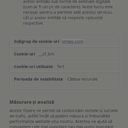
acelor entități sub formă de semnale digitale
(cum ar fi un șir de caractere). Acest lucru este
necesar pentru a permite atât acestui serviciu,
cât și acelor entități să respecte opțiunile
respective.
Asigurarea
vimeo.com
funcționalităților
website-
__cf_bm
ului
Terț
Câteva secunde
Măsurare și analiză
Aceste fișiere ne permit să contorizăm vizitele și sursele
de trafic, astfel încât să putem măsura și îmbunătăți
performanța website-ului nostru. Acestea ne ajută să
cunoaștem cele mai populare sau mai puțin populare