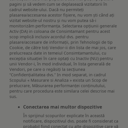
pagini și să vedem cum se deplasează vizitatorii în
cadrul website-ului. Dacă nu permiteți
plasarea/accesarea acestor fișiere, nu vom ști când ați
vizitat website-ul nostru și nu vom putea să-i
monitorizăm performanța. Selectarea opțiunii generale
Activ (DA) in coloana de Consimtamant pentru acest
scop implică inclusiv acordul dvs. pentru
plasare/accesare de informații, prin Tehnologii de tip
Cookie, de către toți Vendor-ii din lista de mai jos, care
prelucreaza date in temeiul Consimtamantului, cu
excepția situației în care optați cu Inactiv (NU) pentru
unii Vendor-i, în mod individual, în lista generală de
Vendori, pe care o regăsiți la secțiunea
“Confidențialitatea dvs.” In mod separat, in cadrul
Scopului « Masurare si Analiza » exista un Scop de
prelucrare, Măsurarea performanței conținutului,
pentru care procedura este similara celei descrise mai
sus.
Conectarea mai multor dispozitive
În sprijinul scopurilor explicate în această
notificare, dispozitivul dvs. poate fi considerat ca
probabil fiind conectat cu alte dispozitive care vă