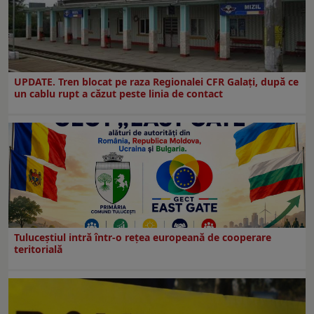
UPDATE. Tren blocat pe raza Regionalei CFR Galați, după ce
un cablu rupt a căzut peste linia de contact
Tuluceștiul intră într-o rețea europeană de cooperare
teritorială