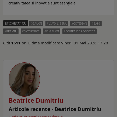
creativitatea și inovația sunt esențiale.
ETICHETAT CU
GALATI
VIATA LIBERA
COTIDIAN
BANI
PREMIU
BYTEFORCE
CJ GALATI
ECHIPA DE ROBOTICA
Citit
1511
ori
Ultima modificare Vineri, 01 Mai 2026 17:20
Beatrice Dumitriu
Articole recente - Beatrice Dumitriu
Unde sunt amplasate radarele