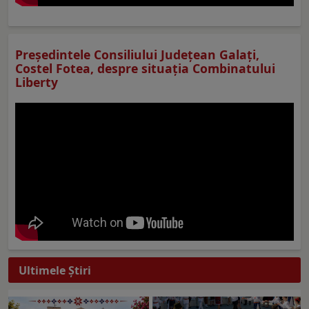
Preşedintele Consiliului Judeţean Galaţi,
Costel Fotea, despre situaţia Combinatului
Liberty
Ultimele Ştiri