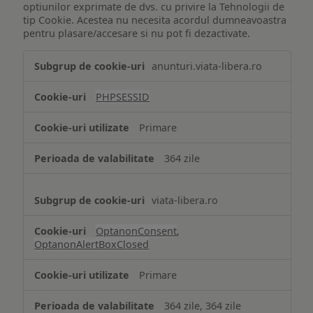
optiunilor exprimate de dvs. cu privire la Tehnologii de
tip Cookie. Acestea nu necesita acordul dumneavoastra
pentru plasare/accesare si nu pot fi dezactivate.
Tehnologii
anunturi.viata-libera.ro
de
tip
PHPSESSID
Cookie
strict
Primare
necesare
364 zile
viata-libera.ro
OptanonConsent
,
OptanonAlertBoxClosed
Primare
364 zile, 364 zile