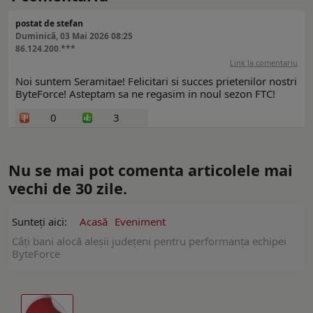
postat de stefan
Duminică, 03 Mai 2026 08:25
86.124.200.***
Link la comentariu
Noi suntem Seramitae! Felicitari si succes prietenilor nostri
ByteForce! Asteptam sa ne regasim in noul sezon FTC!
0
3
Nu se mai pot comenta articolele mai
vechi de 30 zile.
Sunteți aici:
Acasă
Eveniment
Câți bani alocă aleșii județeni pentru performanța echipei
ByteForce