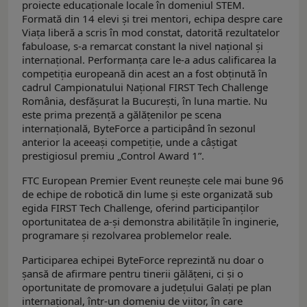
proiecte educaționale locale în domeniul STEM.
Formată din 14 elevi și trei mentori, echipa despre care
Viața liberă a scris în mod constat, datorită rezultatelor
fabuloase, s-a remarcat constant la nivel național și
internațional. Performanța care le-a adus calificarea la
competiția europeană din acest an a fost obținută în
cadrul Campionatului Național FIRST Tech Challenge
România, desfășurat la București, în luna martie. Nu
este prima prezență a gălățenilor pe scena
internațională, ByteForce a participând în sezonul
anterior la aceeași competiție, unde a câștigat
prestigiosul premiu „Control Award 1”.
FTC European Premier Event reunește cele mai bune 96
de echipe de robotică din lume și este organizată sub
egida FIRST Tech Challenge, oferind participanților
oportunitatea de a-și demonstra abilitățile în inginerie,
programare și rezolvarea problemelor reale.
Participarea echipei ByteForce reprezintă nu doar o
șansă de afirmare pentru tinerii gălățeni, ci și o
oportunitate de promovare a județului Galați pe plan
internațional, într-un domeniu de viitor, în care