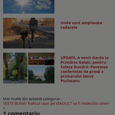
Unde sunt amplasate
radarele
UPDATE. A venit Garda la
Primăria Galaţi, pentru
Faleza Dunării. Povestea
conferinţei de presă a
primarului Ionuţ
Pucheanu
Mai multe din această categorie:
VESTE BUNĂ! Traficul uşor pe VIADUCT va fi redeschis vineri
»
1
comentariu