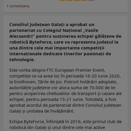
1
comentariu
Consiliul Județean Galați a aprobat un
parteneriat cu Colegiul Național „Vasile
Alecsandri” pentru susținerea echipei gălățene de
robotică ByteForce, care va reprezenta județul la
una dintre cele mai importante competiții
internaționale dedicate tinerilor pasionați de
tehnologie.
Este vorba despre FTC European Premier Event,
competiție ce va avea loc în perioada 16-20 iunie 2026,
la Eindhoven, Țările de Jos. Potrivit hotărârii adoptate,
autoritățile județene vor aloca suma de 70.000 de lei
pentru acoperirea cheltuielilor de transport și cazare ale
echipei, pentru perioada 15-21 iunie. Totodată, a fost
aprobat acordul de parteneriat dintre Consiliul Județean
Galați și unitatea de învățământ.
Echipa ByteForce, înființată în 2016, este primul club de
robotică din Galați și unul dintre cele mai active