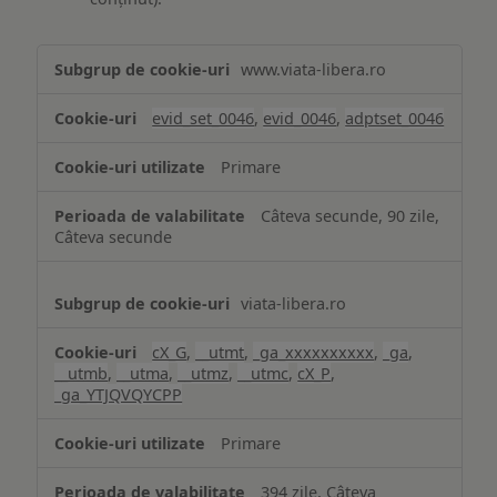
Măsurare
www.viata-libera.ro
și
analiză
evid_set_0046
,
evid_0046
,
adptset_0046
Primare
Câteva secunde, 90 zile,
Câteva secunde
viata-libera.ro
cX_G
,
__utmt
,
_ga_xxxxxxxxxx
,
_ga
,
__utmb
,
__utma
,
__utmz
,
__utmc
,
cX_P
,
_ga_YTJQVQYCPP
Primare
394 zile, Câteva