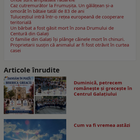
Caz cutremurător la Frumușița. Un gălățean și-a
omorât în bătaie tatăl de 83 de ani
Tuluceștiul intră într-o rețea europeană de cooperare
teritorială
Un bărbat a fost găsit mort în zona Drumului de
Centură din Galați
O familie din Galați își plânge câinele mort în chinuri.
Proprietarii susțin că animalul ar fi fost otrăvit în curtea
casei
Articole înrudite
Duminică, petrecem
româneşte şi greceşte în
Centrul Galaţiului
Cum va fi vremea astăzi