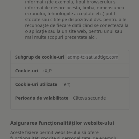
informații (de exemplu, tipul browserului și
informațiile despre acesta, limba, dimensiunea
ecranului, tehnologiile acceptate etc.) pot fi
stocate sau citite pe dispozitivul dvs. pentru a le
recunoaște de fiecare dată când se conectează la
o aplicație sau la un site web, pentru unul sau
mai multe scopuri prezentate aici.
Stocarea
admp-tc-sati.adtlgc.com
și/sau
accesarea
cX_P
informațiilor
de
Terț
pe
un
Câteva secunde
dispozitiv
Asigurarea funcționalităților website-ului
Aceste fișiere permit website-ului să ofere
funcționalități sporite și personalizate, de exemplu