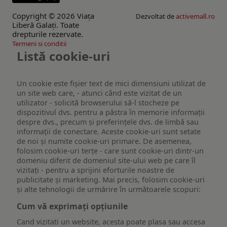
Copyright © 2026 Viaţa
Dezvoltat de
activemall.ro
Liberă Galaţi. Toate
drepturile rezervate.
Termeni si conditii
Listă cookie-uri
Un cookie este fişier text de mici dimensiuni utilizat de
un site web care, - atunci când este vizitat de un
utilizator - solicită browserului să-l stocheze pe
dispozitivul dvs. pentru a păstra în memorie informații
despre dvs., precum și preferințele dvs. de limbă sau
informații de conectare. Aceste cookie-uri sunt setate
de noi și numite cookie-uri primare. De asemenea,
folosim cookie-uri terțe - care sunt cookie-uri dintr-un
domeniu diferit de domeniul site-ului web pe care îl
vizitați - pentru a sprijini eforturile noastre de
publicitate și marketing. Mai precis, folosim cookie-uri
și alte tehnologii de urmărire în următoarele scopuri:
Cum vă exprimați opțiunile
Cand vizitati un website, acesta poate plasa sau accesa