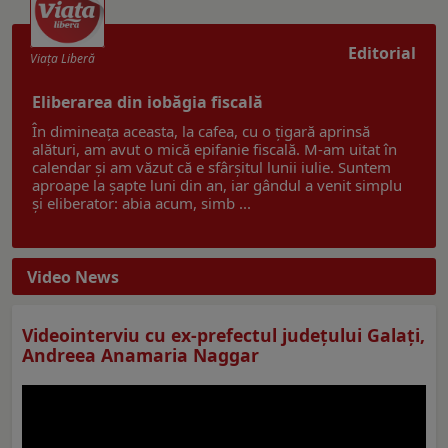
Editorial
Viaţa Liberă
Eliberarea din iobăgia fiscală
În dimineața aceasta, la cafea, cu o țigară aprinsă
alături, am avut o mică epifanie fiscală. M-am uitat în
calendar și am văzut că e sfârșitul lunii iulie. Suntem
aproape la șapte luni din an, iar gândul a venit simplu
și eliberator: abia acum, simb ...
Video News
Videointerviu cu ex-prefectul judeţului Galaţi,
Andreea Anamaria Naggar