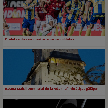
Oțelul caută să-și păstreze invincibilitatea
Icoana Maicii Domnului de la Adam a îmbrățișat gălățenii