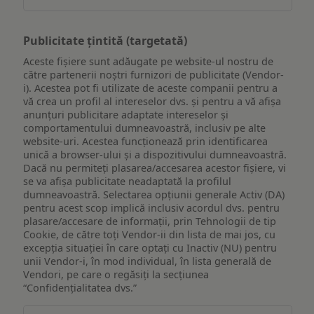
Publicitate țintită (targetată)
Aceste fișiere sunt adăugate pe website-ul nostru de
către partenerii noștri furnizori de publicitate (Vendor-
i). Acestea pot fi utilizate de aceste companii pentru a
vă crea un profil al intereselor dvs. și pentru a vă afișa
anunțuri publicitare adaptate intereselor și
comportamentului dumneavoastră, inclusiv pe alte
website-uri. Acestea funcționează prin identificarea
unică a browser-ului și a dispozitivului dumneavoastră.
Dacă nu permiteți plasarea/accesarea acestor fișiere, vi
se va afișa publicitate neadaptată la profilul
dumneavoastră. Selectarea opțiunii generale Activ (DA)
pentru acest scop implică inclusiv acordul dvs. pentru
plasare/accesare de informații, prin Tehnologii de tip
Cookie, de către toți Vendor-ii din lista de mai jos, cu
excepția situației în care optați cu Inactiv (NU) pentru
unii Vendor-i, în mod individual, în lista generală de
Vendori, pe care o regăsiți la secțiunea
“Confidențialitatea dvs.”
Publicitate