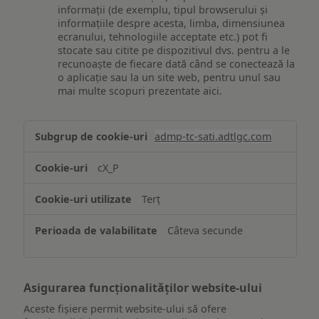
informații (de exemplu, tipul browserului și
informațiile despre acesta, limba, dimensiunea
ecranului, tehnologiile acceptate etc.) pot fi
stocate sau citite pe dispozitivul dvs. pentru a le
recunoaște de fiecare dată când se conectează la
o aplicație sau la un site web, pentru unul sau
mai multe scopuri prezentate aici.
Stocarea
admp-tc-sati.adtlgc.com
și/sau
accesarea
cX_P
informațiilor
de
Terț
pe
un
Câteva secunde
dispozitiv
Asigurarea funcționalităților website-ului
Aceste fișiere permit website-ului să ofere