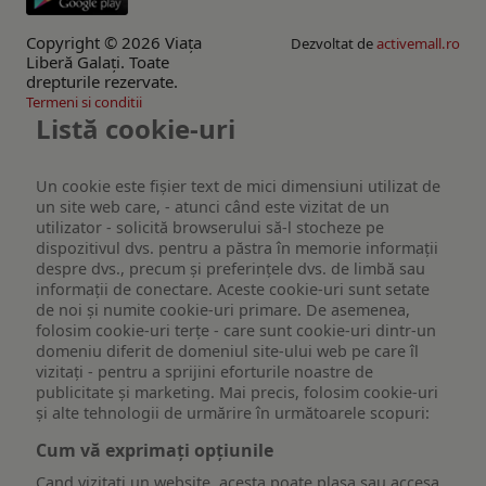
Copyright © 2026 Viaţa
Dezvoltat de
activemall.ro
Liberă Galaţi. Toate
drepturile rezervate.
Termeni si conditii
Listă cookie-uri
Un cookie este fişier text de mici dimensiuni utilizat de
un site web care, - atunci când este vizitat de un
utilizator - solicită browserului să-l stocheze pe
dispozitivul dvs. pentru a păstra în memorie informații
despre dvs., precum și preferințele dvs. de limbă sau
informații de conectare. Aceste cookie-uri sunt setate
de noi și numite cookie-uri primare. De asemenea,
folosim cookie-uri terțe - care sunt cookie-uri dintr-un
domeniu diferit de domeniul site-ului web pe care îl
vizitați - pentru a sprijini eforturile noastre de
publicitate și marketing. Mai precis, folosim cookie-uri
și alte tehnologii de urmărire în următoarele scopuri:
Cum vă exprimați opțiunile
Cand vizitati un website, acesta poate plasa sau accesa