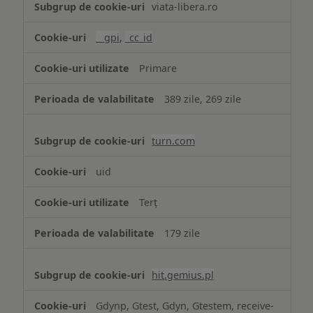
viata-libera.ro
țintită
(targetată)
__gpi
,
_cc_id
Primare
389 zile, 269 zile
turn.com
uid
Terț
179 zile
hit.gemius.pl
Gdynp, Gtest, Gdyn, Gtestem, receive-