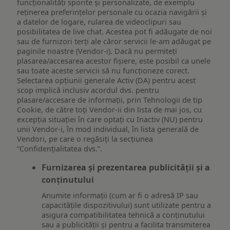
funcționalități sporite și personalizate, de exemplu
reţinerea preferinţelor personale cu ocazia navigării și
a datelor de logare, rularea de videoclipuri sau
posibilitatea de live chat. Acestea pot fi adăugate de noi
sau de furnizori terți ale căror servicii le-am adăugat pe
paginile noastre (Vendor-i). Dacă nu permiteți
plasarea/accesarea acestor fișiere, este posibil ca unele
sau toate aceste servicii să nu funcționeze corect.
Selectarea opțiunii generale Activ (DA) pentru acest
scop implică inclusiv acordul dvs. pentru
plasare/accesare de informații, prin Tehnologii de tip
Cookie, de către toți Vendor-ii din lista de mai jos, cu
excepția situației în care optați cu Inactiv (NU) pentru
unii Vendor-i, în mod individual, în lista generală de
Vendori, pe care o regăsiți la secțiunea
“Confidențialitatea dvs.”.
Furnizarea și prezentarea publicității și a
conținutului
Anumite informații (cum ar fi o adresă IP sau
capacitățile dispozitivului) sunt utilizate pentru a
asigura compatibilitatea tehnică a conținutului
sau a publicității și pentru a facilita transmiterea