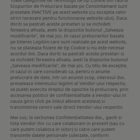
Toate categoriile de Tehnologii de tip Cookie din cadrul
Scopurilor de Prelucrare bazate pe Consimtamant sunt
presetate INACTIVE pe acest website (cu exceptia celor
strict necesare pentru functionarea website-ului). Daca
doriti sa pastrati aceste presetari si sa inchideti
fereastra afisata, aveti la dispozitie butonul „Salveaza
modificarile”, de mai jos. In cazul prelucrarilor bazate
pe Interes Legitim care sunt realizate pe acest website,
nu se plaseaza fisiere de tip Cookie si nu este necesar
acordul dvs. Daca doriti sa pastrati aceste presetari si
sa inchideti fereastra afisata, aveti la dispozitie butonul
„Salveaza modificarile”, de mai jos. Cu titlu de exceptie,
in cazul in care considerati ca, pentru o anume
prelucrare de date, intr-un anumit scop, interesul dvs.
prevaleaza interesului legitim al Vendor-ului respectiv,
va puteti exercita dreptul de opozitie la prelucrare, prin
accesarea politicii de confidentialitate a Vendor-ului in
cauza (prin click pe linkul aferent acesteia) si
transmiterea cererii sale direct Vendor-ului respectiv.
Mai sus, la sectiunea Confidențialitatea dvs., gasiti si
lista Vendor-ilor cu care colaboram in prezent (sau cu
care putem colabora in viitor) si catre care putem
transmite datele personale colectate, conform