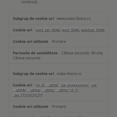
conținut).
Măsurare
www.viata-libera.ro
și
analiză
evid_set_0046
,
evid_0046
,
adptset_0046
Primare
Câteva secunde, 90 zile,
Câteva secunde
viata-libera.ro
cX_G
,
__utmt
,
_ga_xxxxxxxxxx
,
_ga
,
__utmb
,
__utma
,
__utmz
,
__utmc
,
cX_P
,
_ga_YTJQVQYCPP
Primare