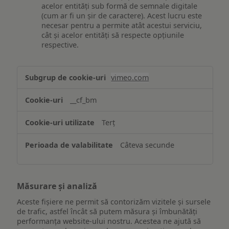
acelor entități sub formă de semnale digitale
(cum ar fi un șir de caractere). Acest lucru este
necesar pentru a permite atât acestui serviciu,
cât și acelor entități să respecte opțiunile
respective.
Asigurarea
vimeo.com
funcționalităților
website-
__cf_bm
ului
Terț
Câteva secunde
Măsurare și analiză
Aceste fișiere ne permit să contorizăm vizitele și sursele
de trafic, astfel încât să putem măsura și îmbunătăți
performanța website-ului nostru. Acestea ne ajută să