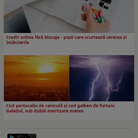
Credit online fără blocaje - pașii care scurtează cererea și
întârzierile
Cod portocaliu de caniculă și cod galben de furtuni.
Galațiul, sub dublă avertizare meteo