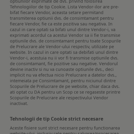
optiunilor exprimate de dvs. privind folosirea
Tehnologiilor de tip Cookie. Lista Vendor-ilor are pre-
bifat fiecare Vendor, aceasta setare permitand
transmiterea optiunii dvs. de consimtamant pentru
fiecare Vendor, fie ca este pozitiva sau negativa. In
cazul in care optati sa bifati unul dintre Vendor-i, va
exprimati acordul ca acestui Vendor sa ii fie transmise
optiunile dvs. de consimtamant pentru toate Scopurile
de Prelucrare ale Vendor-ului respectiv, utilizate pe
website. In cazul in care optati sa debifati unul dintre
Vendor-i, acestuia nu ii vor fi transmise optiunile dvs.
de consimtamant, fie pozitive sau negative. Vendorul
devine inactiv si nu va cunoaste optiunile dvs., deci
implicit nu va efectua nicio Prelucrare a datelor dvs.,
intemeiata pe Consimtamant, pentru niciunul dintre
Scopurile de Prelucrare de pe website, chiar daca dvs.
ati optat cu DA pentru un Scop ce se regaseste printre
Scopurile de Prelucrare ale respectivului Vendor
inactivat.
Tehnologii de tip Cookie strict necesare
Aceste fisiere sunt strict necesare pentru functionarea
website-ului, inclusiv cele pentru salvarea/procesarea