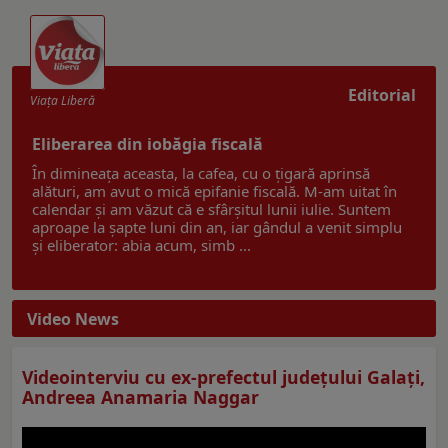
Editorial
Viaţa Liberă
Eliberarea din iobăgia fiscală
În dimineața aceasta, la cafea, cu o țigară aprinsă
alături, am avut o mică epifanie fiscală. M-am uitat în
calendar și am văzut că e sfârșitul lunii iulie. Suntem
aproape la șapte luni din an, iar gândul a venit simplu
și eliberator: abia acum, simb ...
Video News
Videointerviu cu ex-prefectul judeţului Galaţi,
Andreea Anamaria Naggar