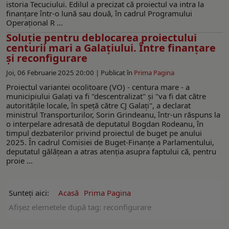
istoria Tecuciului. Edilul a precizat că proiectul va intra la
finanțare într-o lună sau două, în cadrul Programului
Operațional R ...
Soluție pentru deblocarea proiectului
centurii mari a Galațiului. Între finanțare
și reconfigurare
Joi, 06 Februarie 2025 20:00 |
Publicat în
Prima Pagina
Proiectul variantei ocolitoare (VO) - centura mare - a
municipiului Galați va fi "descentralizat" și "va fi dat către
autoritățile locale, în speță către CJ Galați", a declarat
ministrul Transporturilor, Sorin Grindeanu, într-un răspuns la
o interpelare adresată de deputatul Bogdan Rodeanu, în
timpul dezbaterilor privind proiectul de buget pe anului
2025. În cadrul Comisiei de Buget-Finanțe a Parlamentului,
deputatul gălățean a atras atenția asupra faptului că, pentru
proie ...
Sunteți aici:
Acasă
Prima Pagina
Afişez elemetele după tag: reconfigurare