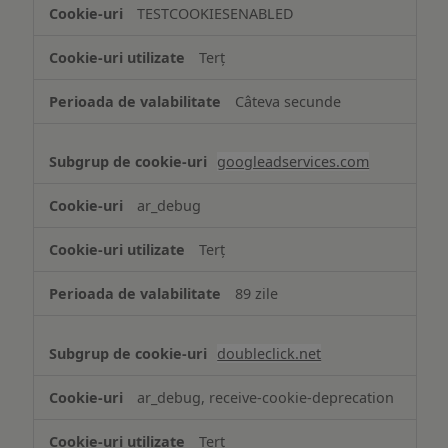
TESTCOOKIESENABLED
Terț
Câteva secunde
googleadservices.com
ar_debug
Terț
89 zile
doubleclick.net
ar_debug, receive-cookie-deprecation
Terț