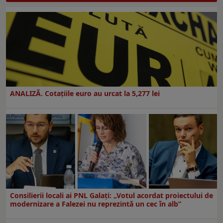
ANALIZĂ. Cotațiile euro au urcat la 5,277 lei
Consilierii locali ai PNL Galaţi: „Votul acordat proiectului de
modernizare a Falezei nu reprezintă un cec în alb”