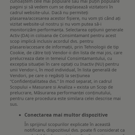
cunoaștem cele mai populare sau mai puțin populare
pagini și să vedem cum se deplasează vizitatorii în
cadrul website-ului. Dacă nu permiteți
plasarea/accesarea acestor fișiere, nu vom ști când ați
vizitat website-ul nostru și nu vom putea să-i
monitorizăm performanța. Selectarea opțiunii generale
Activ (DA) in coloana de Consimtamant pentru acest
scop implică inclusiv acordul dvs. pentru
plasare/accesare de informații, prin Tehnologii de tip
Cookie, de către toți Vendor-ii din lista de mai jos, care
prelucreaza date in temeiul Consimtamantului, cu
excepția situației în care optați cu Inactiv (NU) pentru
unii Vendor-i, în mod individual, în lista generală de
Vendori, pe care o regăsiți la secțiunea
“Confidențialitatea dvs.” In mod separat, in cadrul
Scopului « Masurare si Analiza » exista un Scop de
prelucrare, Măsurarea performanței conținutului,
pentru care procedura este similara celei descrise mai
sus.
Conectarea mai multor dispozitive
În sprijinul scopurilor explicate în această
notificare, dispozitivul dvs. poate fi considerat ca