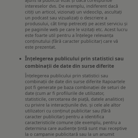
ajuns la publicul vizat și dacă corespunde
intereselor dvs. De exemplu, indiferent dacă
citiți un articol, vizionați un videoclip, ascultați
un podcast sau vizualizați o descriere a
produsului, cât timp petreceți pe acest serviciu și
pe paginile web pe care le vizitați etc. Acest lucru
este foarte util pentru a înțelege relevanța
conținutului (fără caracter publicitar) care vă
este prezentat.
Înțelegerea publicului prin statistici sau
combinații de date din surse diferite
Înțelegerea publicului prin statistici sau
combinații de date din surse diferite Rapoartele
pot fi generate pe baza combinației de seturi de
date (cum ar fi profilurile de utilizator,
statisticile, cercetarea de piață, datele analitice)
cu privire la interacțiunile dvs. și cele ale altor
utilizatori cu conținut publicitar sau (fără
caracter publicitar) pentru a identifica
caracteristicile comune (de exemplu, pentru a
determina care audiențe țintă sunt mai receptive
la o campanie publicitară sau la un anumit