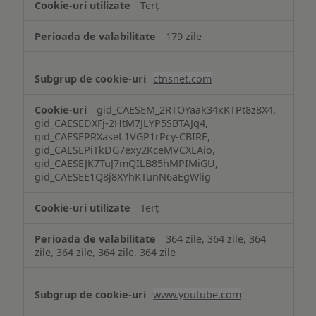
Terț
179 zile
ctnsnet.com
gid_CAESEM_2RTOYaak34xKTPt8z8X4,
gid_CAESEDXFj-2HtM7JLYP5SBTAJq4,
gid_CAESEPRXaseL1VGP1rPcy-CBIRE,
gid_CAESEPiTkDG7exy2KceMVCXLAio,
gid_CAESEJK7TuJ7mQILB85hMPIMiGU,
gid_CAESEE1Q8j8XYhKTunN6aEgWlig
Terț
364 zile, 364 zile, 364
zile, 364 zile, 364 zile, 364 zile
www.youtube.com