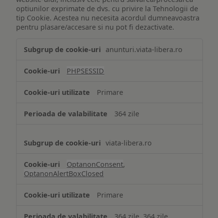
optiunilor exprimate de dvs. cu privire la Tehnologii de
tip Cookie. Acestea nu necesita acordul dumneavoastra
pentru plasare/accesare si nu pot fi dezactivate.
Tehnologii
anunturi.viata-libera.ro
de
tip
PHPSESSID
Cookie
strict
Primare
necesare
364 zile
viata-libera.ro
OptanonConsent
,
OptanonAlertBoxClosed
Primare
364 zile, 364 zile