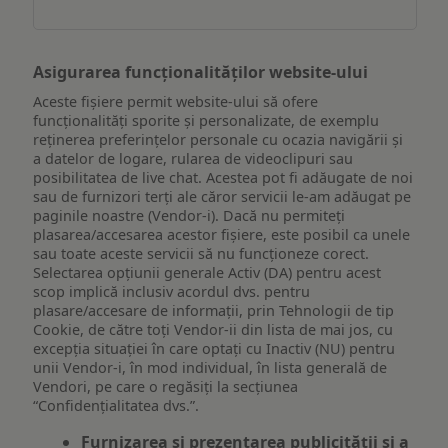
dispozitiv
Asigurarea funcționalităților website-ului
Aceste fișiere permit website-ului să ofere
funcționalități sporite și personalizate, de exemplu
reţinerea preferinţelor personale cu ocazia navigării și
a datelor de logare, rularea de videoclipuri sau
posibilitatea de live chat. Acestea pot fi adăugate de noi
sau de furnizori terți ale căror servicii le-am adăugat pe
paginile noastre (Vendor-i). Dacă nu permiteți
plasarea/accesarea acestor fișiere, este posibil ca unele
sau toate aceste servicii să nu funcționeze corect.
Selectarea opțiunii generale Activ (DA) pentru acest
scop implică inclusiv acordul dvs. pentru
plasare/accesare de informații, prin Tehnologii de tip
Cookie, de către toți Vendor-ii din lista de mai jos, cu
excepția situației în care optați cu Inactiv (NU) pentru
unii Vendor-i, în mod individual, în lista generală de
Vendori, pe care o regăsiți la secțiunea
“Confidențialitatea dvs.”.
Furnizarea și prezentarea publicității și a