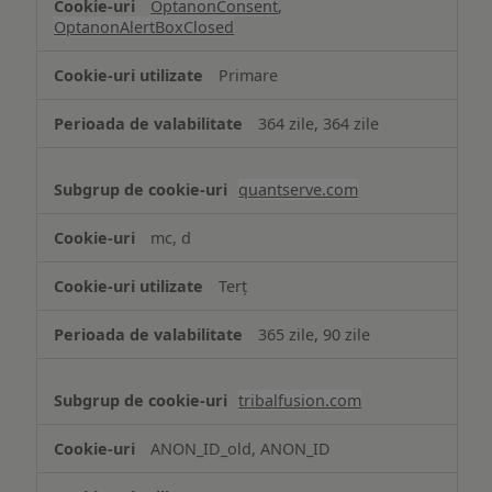
OptanonConsent
,
OptanonAlertBoxClosed
Primare
364 zile, 364 zile
quantserve.com
mc, d
Terț
365 zile, 90 zile
tribalfusion.com
ANON_ID_old, ANON_ID