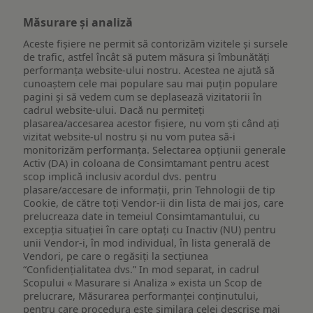
Măsurare și analiză
Aceste fișiere ne permit să contorizăm vizitele și sursele
de trafic, astfel încât să putem măsura și îmbunătăți
performanța website-ului nostru. Acestea ne ajută să
cunoaștem cele mai populare sau mai puțin populare
pagini și să vedem cum se deplasează vizitatorii în
cadrul website-ului. Dacă nu permiteți
plasarea/accesarea acestor fișiere, nu vom ști când ați
vizitat website-ul nostru și nu vom putea să-i
monitorizăm performanța. Selectarea opțiunii generale
Activ (DA) in coloana de Consimtamant pentru acest
scop implică inclusiv acordul dvs. pentru
plasare/accesare de informații, prin Tehnologii de tip
Cookie, de către toți Vendor-ii din lista de mai jos, care
prelucreaza date in temeiul Consimtamantului, cu
excepția situației în care optați cu Inactiv (NU) pentru
unii Vendor-i, în mod individual, în lista generală de
Vendori, pe care o regăsiți la secțiunea
“Confidențialitatea dvs.” In mod separat, in cadrul
Scopului « Masurare si Analiza » exista un Scop de
prelucrare, Măsurarea performanței conținutului,
pentru care procedura este similara celei descrise mai