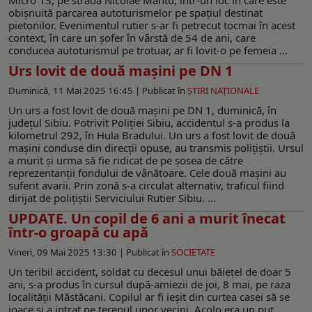
obișnuită parcarea autoturismelor pe spațiul destinat
pietonilor. Evenimentul rutier s-ar fi petrecut tocmai în acest
context, în care un șofer în vârstă de 54 de ani, care
conducea autoturismul pe trotuar, ar fi lovit-o pe femeia ...
Urs lovit de două mașini pe DN 1
Duminică, 11 Mai 2025 16:45 |
Publicat în
ŞTIRI NAŢIONALE
Un urs a fost lovit de două mașini pe DN 1, duminică, în
județul Sibiu. Potrivit Poliției Sibiu, accidentul s-a produs la
kilometrul 292, în Hula Bradului. Un urs a fost lovit de două
mașini conduse din direcții opuse, au transmis polițiștii. Ursul
a murit și urma să fie ridicat de pe șosea de către
reprezentanții fondului de vânătoare. Cele două mașini au
suferit avarii. Prin zonă s-a circulat alternativ, traficul fiind
dirijat de polițiștii Serviciului Rutier Sibiu. ...
UPDATE. Un copil de 6 ani a murit înecat
într-o groapă cu apă
Vineri, 09 Mai 2025 13:30 |
Publicat în
SOCIETATE
Un teribil accident, soldat cu decesul unui băiețel de doar 5
ani, s-a produs în cursul după-amiezii de joi, 8 mai, pe raza
localității Măstăcani. Copilul ar fi ieșit din curtea casei să se
joace și a intrat pe terenul unor vecini. Acolo era un puț