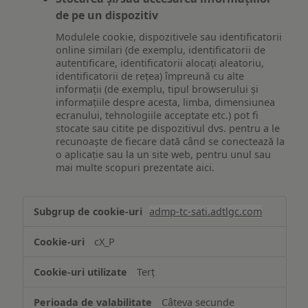
de pe un dispozitiv
Modulele cookie, dispozitivele sau identificatorii
online similari (de exemplu, identificatorii de
autentificare, identificatorii alocați aleatoriu,
identificatorii de rețea) împreună cu alte
informații (de exemplu, tipul browserului și
informațiile despre acesta, limba, dimensiunea
ecranului, tehnologiile acceptate etc.) pot fi
stocate sau citite pe dispozitivul dvs. pentru a le
recunoaște de fiecare dată când se conectează la
o aplicație sau la un site web, pentru unul sau
mai multe scopuri prezentate aici.
Stocarea
admp-tc-sati.adtlgc.com
și/sau
accesarea
cX_P
informațiilor
de
Terț
pe
un
Câteva secunde