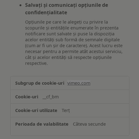
Salvați și comunicați opțiunile de
confidențialitate
Opțiunile pe care le alegeți cu privire la
scopurile și entitățile enumerate în prezenta
notificare sunt salvate și puse la dispoziția
acelor entități sub formă de semnale digitale
(cum ar fi un șir de caractere). Acest lucru este
necesar pentru a permite atât acestui serviciu,
cât și acelor entități să respecte opțiunile
respective.
Asigurarea
vimeo.com
funcționalităților
website-
__cf_bm
ului
Terț
Câteva secunde