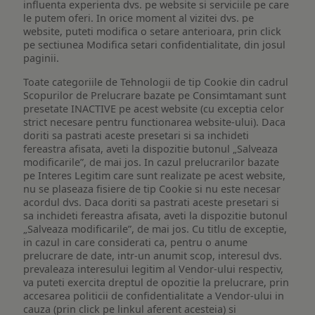
influenta experienta dvs. pe website si serviciile pe care
le putem oferi. In orice moment al vizitei dvs. pe
website, puteti modifica o setare anterioara, prin click
pe sectiunea Modifica setari confidentialitate, din josul
paginii.
Toate categoriile de Tehnologii de tip Cookie din cadrul
Scopurilor de Prelucrare bazate pe Consimtamant sunt
presetate INACTIVE pe acest website (cu exceptia celor
strict necesare pentru functionarea website-ului). Daca
doriti sa pastrati aceste presetari si sa inchideti
fereastra afisata, aveti la dispozitie butonul „Salveaza
modificarile”, de mai jos. In cazul prelucrarilor bazate
pe Interes Legitim care sunt realizate pe acest website,
nu se plaseaza fisiere de tip Cookie si nu este necesar
acordul dvs. Daca doriti sa pastrati aceste presetari si
sa inchideti fereastra afisata, aveti la dispozitie butonul
„Salveaza modificarile”, de mai jos. Cu titlu de exceptie,
in cazul in care considerati ca, pentru o anume
prelucrare de date, intr-un anumit scop, interesul dvs.
prevaleaza interesului legitim al Vendor-ului respectiv,
va puteti exercita dreptul de opozitie la prelucrare, prin
accesarea politicii de confidentialitate a Vendor-ului in
cauza (prin click pe linkul aferent acesteia) si