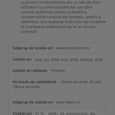
cu privire la interacțiunile dvs. și cele ale altor
utilizatori cu conținut publicitar sau (fără
caracter publicitar) pentru a identifica
caracteristicile comune (de exemplu, pentru a
determina care audiențe țintă sunt mai receptive
la o campanie publicitară sau la un anumit
conținut).
Măsurare
www.viata-libera.ro
și
analiză
evid_set_0046
,
evid_0046
,
adptset_0046
Primare
Câteva secunde, 90 zile,
Câteva secunde
viata-libera.ro
cX_G
,
__utmt
,
_ga_xxxxxxxxxx
,
_ga
,