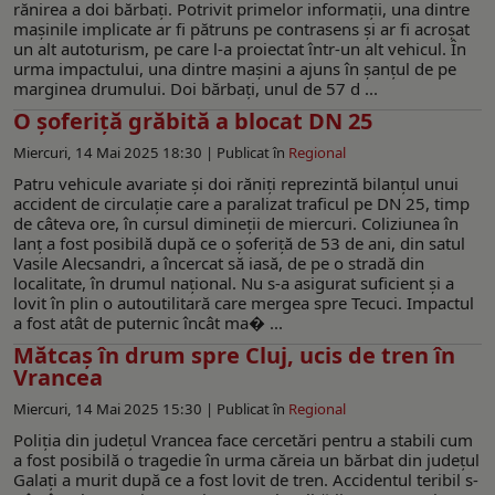
rănirea a doi bărbați. Potrivit primelor informații, una dintre
mașinile implicate ar fi pătruns pe contrasens și ar fi acroșat
un alt autoturism, pe care l-a proiectat într-un alt vehicul. În
urma impactului, una dintre mașini a ajuns în șanțul de pe
marginea drumului. Doi bărbați, unul de 57 d ...
O șoferiță grăbită a blocat DN 25
Miercuri, 14 Mai 2025 18:30 |
Publicat în
Regional
Patru vehicule avariate și doi răniți reprezintă bilanțul unui
accident de circulație care a paralizat traficul pe DN 25, timp
de câteva ore, în cursul dimineții de miercuri. Coliziunea în
lanț a fost posibilă după ce o șoferiță de 53 de ani, din satul
Vasile Alecsandri, a încercat să iasă, de pe o stradă din
localitate, în drumul național. Nu s-a asigurat suficient și a
lovit în plin o autoutilitară care mergea spre Tecuci. Impactul
a fost atât de puternic încât ma� ...
Mătcaș în drum spre Cluj, ucis de tren în
Vrancea
Miercuri, 14 Mai 2025 15:30 |
Publicat în
Regional
Poliția din județul Vrancea face cercetări pentru a stabili cum
a fost posibilă o tragedie în urma căreia un bărbat din județul
Galați a murit după ce a fost lovit de tren. Accidentul teribil s-