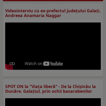
Videointerviu cu ex-prefectul judeţului Galaţi,
Andreea Anamaria Naggar
SPOT ON la "Viaţa liberă" - De la Chișinău la
Dunăre. Galațiul, prin ochii basarabenilor