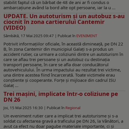
stabilit faptul că un bărbat de 48 de ani ar fi condus o
ambarcaţiune având la bord alte opt persoane, iar la u ...
UPDATE. Un autoturism şi un autobuz s-au
ciocnit în zona cartierului Cantemir
(VIDEO)
Sâmbătă, 17 Mai 2025 09:47 |
Publicat în
EVENIMENT
Potrivit informaţiilor oficiale, în această dimineață, pe DN 22
B, în zona Cantemir din municipiul Galați s-a produs un
accident rutier, ca urmare a coliziunii dintre un autoturism în
care se aflau trei persoane și un autobuz cu destinația
transport persoane, în care se afla doar conducătorul
autovehiculului. În urma impactului au rezultat trei victime,
una dintre acestea fiind încarcerată. Toate victimele erau
conștiente și cooperante. Forțe și mijloace din cadrul ISU
Galaț ...
Trei mașini, implicate într-o coliziune pe
DN 26
Joi, 15 Mai 2025 16:30 |
Publicat în
Regional
Un eveniment rutier care a implicat trei autoturisme și s-a
soldat cu afectarea gravă a traficului pe DN 26, la Vânători, a
avut ca efect nu doar pagube materiale importante, ci și