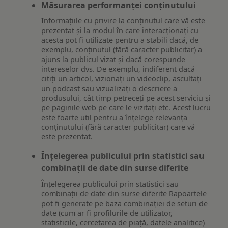
Măsurarea performanței conținutului
Informațiile cu privire la conținutul care vă este
prezentat și la modul în care interacționați cu
acesta pot fi utilizate pentru a stabili dacă, de
exemplu, conținutul (fără caracter publicitar) a
ajuns la publicul vizat și dacă corespunde
intereselor dvs. De exemplu, indiferent dacă
citiți un articol, vizionați un videoclip, ascultați
un podcast sau vizualizați o descriere a
produsului, cât timp petreceți pe acest serviciu și
pe paginile web pe care le vizitați etc. Acest lucru
este foarte util pentru a înțelege relevanța
conținutului (fără caracter publicitar) care vă
este prezentat.
Înțelegerea publicului prin statistici sau
combinații de date din surse diferite
Înțelegerea publicului prin statistici sau
combinații de date din surse diferite Rapoartele
pot fi generate pe baza combinației de seturi de
date (cum ar fi profilurile de utilizator,
statisticile, cercetarea de piață, datele analitice)