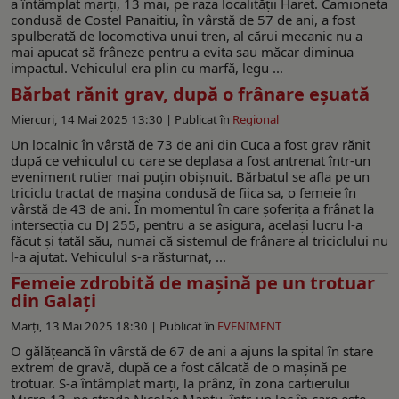
a întâmplat marți, 13 mai, pe raza localității Haret. Camioneta
condusă de Costel Panaitiu, în vârstă de 57 de ani, a fost
spulberată de locomotiva unui tren, al cărui mecanic nu a
mai apucat să frâneze pentru a evita sau măcar diminua
impactul. Vehiculul era plin cu marfă, legu ...
Bărbat rănit grav, după o frânare eșuată
Miercuri, 14 Mai 2025 13:30 |
Publicat în
Regional
Un localnic în vârstă de 73 de ani din Cuca a fost grav rănit
după ce vehiculul cu care se deplasa a fost antrenat într-un
eveniment rutier mai puțin obișnuit. Bărbatul se afla pe un
triciclu tractat de mașina condusă de fiica sa, o femeie în
vârstă de 43 de ani. În momentul în care șoferița a frânat la
intersecția cu DJ 255, pentru a se asigura, același lucru l-a
făcut și tatăl său, numai că sistemul de frânare al triciclului nu
l-a ajutat. Vehiculul s-a răsturnat, ...
Femeie zdrobită de mașină pe un trotuar
din Galați
Marți, 13 Mai 2025 18:30 |
Publicat în
EVENIMENT
O gălățeancă în vârstă de 67 de ani a ajuns la spital în stare
extrem de gravă, după ce a fost călcată de o mașină pe
trotuar. S-a întâmplat marți, la prânz, în zona cartierului
Micro 13, pe strada Nicolae Mantu, într-un loc în care este