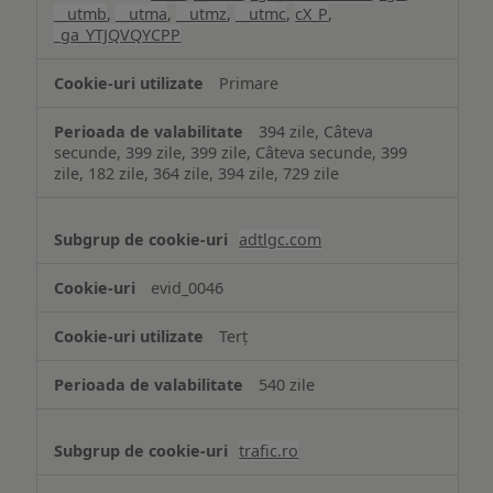
__utmb
,
__utma
,
__utmz
,
__utmc
,
cX_P
,
_ga_YTJQVQYCPP
Primare
394 zile, Câteva
secunde, 399 zile, 399 zile, Câteva secunde, 399
zile, 182 zile, 364 zile, 394 zile, 729 zile
adtlgc.com
evid_0046
Terț
540 zile
trafic.ro