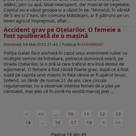
adânc, plin cu apă, lăsat neacoperit, dar mascat de vegetație.
Copilul nu a văzut groapa și a căzut în ea. ”Minorul, în vârstă
de 5 ani și 7 luni, din comuna Măstăcani, ar fi pătruns pe un
teren agricol împrejmuit, aflat ...
Accident grav pe Oțelarilor. O femeie a
fost spulberată de o mașină
Duminică, 04 Mai 2025 21:43 |
Publicat în
EVENIMENT
Poliția Galați face anchetă în cazul unui eveniment rutier cu
multiple semne de întrebare, petrecut duminică seară, pe
strada Oțelarilor, la o oră la care traficul era încă destul de
aglomerat. O femeie a fost rănită foarte grav, după ce a fost
luată pe capota unei mașini în fața căreia ar fi apărut brusc.
Șoferul, un tânăr de numai 21 de ani, care circula
regulamentar, nu a observat intenția femeii de a păși pe
carosabil, mai ales că în zonă nu există marcaj piet ...
...
10
11
12
13
14
...
16
17
18
Pagina 14 din 49