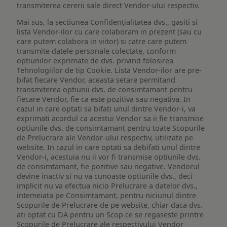
transmiterea cererii sale direct Vendor-ului respectiv.
Mai sus, la sectiunea Confidențialitatea dvs., gasiti si
lista Vendor-ilor cu care colaboram in prezent (sau cu
care putem colabora in viitor) si catre care putem
transmite datele personale colectate, conform
optiunilor exprimate de dvs. privind folosirea
Tehnologiilor de tip Cookie. Lista Vendor-ilor are pre-
bifat fiecare Vendor, aceasta setare permitand
transmiterea optiunii dvs. de consimtamant pentru
fiecare Vendor, fie ca este pozitiva sau negativa. In
cazul in care optati sa bifati unul dintre Vendor-i, va
exprimati acordul ca acestui Vendor sa ii fie transmise
optiunile dvs. de consimtamant pentru toate Scopurile
de Prelucrare ale Vendor-ului respectiv, utilizate pe
website. In cazul in care optati sa debifati unul dintre
Vendor-i, acestuia nu ii vor fi transmise optiunile dvs.
de consimtamant, fie pozitive sau negative. Vendorul
devine inactiv si nu va cunoaste optiunile dvs., deci
implicit nu va efectua nicio Prelucrare a datelor dvs.,
intemeiata pe Consimtamant, pentru niciunul dintre
Scopurile de Prelucrare de pe website, chiar daca dvs.
ati optat cu DA pentru un Scop ce se regaseste printre
Scopurile de Prelucrare ale respectivului Vendor