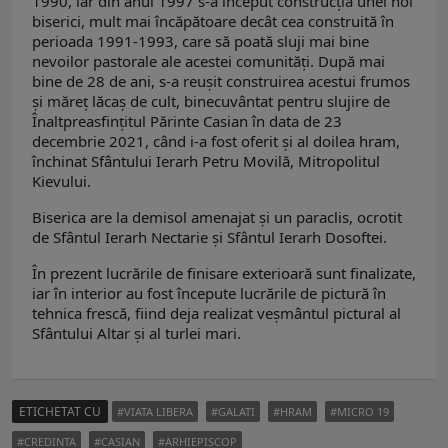
1990, iar din anul 1997 s-a început construcţia unei noi
biserici, mult mai încăpătoare decât cea construită în
perioada 1991-1993, care să poată sluji mai bine
nevoilor pastorale ale acestei comunităţi. După mai
bine de 28 de ani, s-a reușit construirea acestui frumos
şi măreţ lăcaş de cult, binecuvântat pentru slujire de
Înaltpreasfinţitul Părinte Casian în data de 23
decembrie 2021, când i-a fost oferit şi al doilea hram,
închinat Sfântului Ierarh Petru Movilă, Mitropolitul
Kievului.
Biserica are la demisol amenajat şi un paraclis, ocrotit
de Sfântul Ierarh Nectarie şi Sfântul Ierarh Dosoftei.
În prezent lucrările de finisare exterioară sunt finalizate,
iar în interior au fost începute lucrările de pictură în
tehnica frescă, fiind deja realizat veşmântul pictural al
Sfântului Altar şi al turlei mari.
ETICHETAT CU
VIATA LIBERA
GALATI
HRAM
MICRO 19
CREDINTA
CASIAN
ARHIEPISCOP