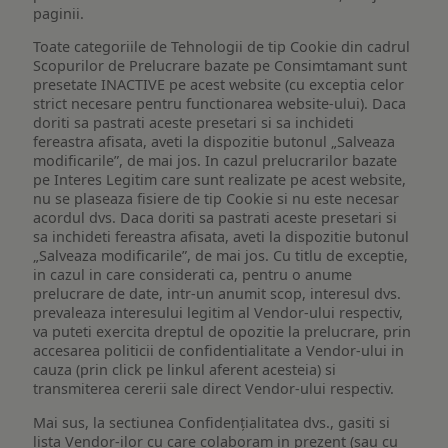
paginii.
Toate categoriile de Tehnologii de tip Cookie din cadrul
Scopurilor de Prelucrare bazate pe Consimtamant sunt
presetate INACTIVE pe acest website (cu exceptia celor
strict necesare pentru functionarea website-ului). Daca
doriti sa pastrati aceste presetari si sa inchideti
fereastra afisata, aveti la dispozitie butonul „Salveaza
modificarile”, de mai jos. In cazul prelucrarilor bazate
pe Interes Legitim care sunt realizate pe acest website,
nu se plaseaza fisiere de tip Cookie si nu este necesar
acordul dvs. Daca doriti sa pastrati aceste presetari si
sa inchideti fereastra afisata, aveti la dispozitie butonul
„Salveaza modificarile”, de mai jos. Cu titlu de exceptie,
in cazul in care considerati ca, pentru o anume
prelucrare de date, intr-un anumit scop, interesul dvs.
prevaleaza interesului legitim al Vendor-ului respectiv,
va puteti exercita dreptul de opozitie la prelucrare, prin
accesarea politicii de confidentialitate a Vendor-ului in
cauza (prin click pe linkul aferent acesteia) si
transmiterea cererii sale direct Vendor-ului respectiv.
Mai sus, la sectiunea Confidențialitatea dvs., gasiti si
lista Vendor-ilor cu care colaboram in prezent (sau cu