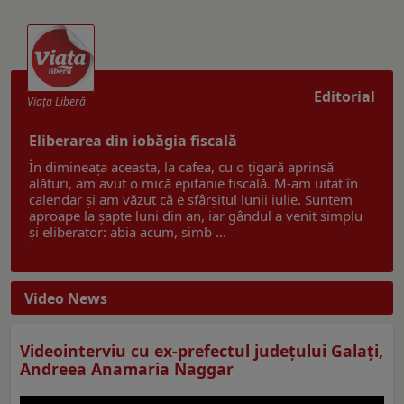
Editorial
Viaţa Liberă
Eliberarea din iobăgia fiscală
În dimineața aceasta, la cafea, cu o țigară aprinsă
alături, am avut o mică epifanie fiscală. M-am uitat în
calendar și am văzut că e sfârșitul lunii iulie. Suntem
aproape la șapte luni din an, iar gândul a venit simplu
și eliberator: abia acum, simb ...
Video News
Videointerviu cu ex-prefectul judeţului Galaţi,
Andreea Anamaria Naggar