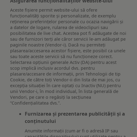
Asigurarea funcționalităților website-ului
Aceste fișiere permit website-ului să ofere
funcționalități sporite și personalizate, de exemplu
reţinerea preferinţelor personale cu ocazia navigării și
a datelor de logare, rularea de videoclipuri sau
posibilitatea de live chat. Acestea pot fi adăugate de noi
sau de furnizori terți ale căror servicii le-am adăugat pe
paginile noastre (Vendor-i). Dacă nu permiteți
plasarea/accesarea acestor fișiere, este posibil ca unele
sau toate aceste servicii să nu funcționeze corect.
Selectarea opțiunii generale Activ (DA) pentru acest
scop implică inclusiv acordul dvs. pentru
plasare/accesare de informații, prin Tehnologii de tip
Cookie, de către toți Vendor-ii din lista de mai jos, cu
excepția situației în care optați cu Inactiv (NU) pentru
unii Vendor-i, în mod individual, în lista generală de
Vendori, pe care o regăsiți la secțiunea
“Confidențialitatea dvs.”.
Furnizarea și prezentarea publicității și a
conținutului
Anumite informații (cum ar fi o adresă IP sau
capacitățile dispozitivului) sunt utilizate pentru a