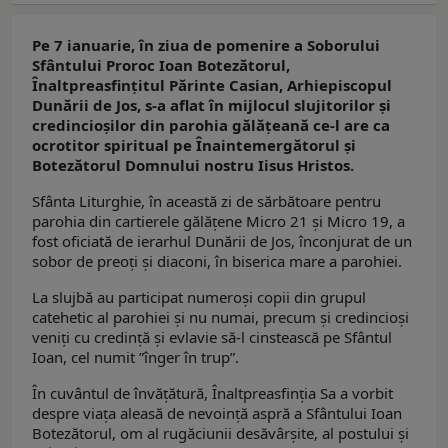
Pe 7 ianuarie, în ziua de pomenire a Soborului
Sfântului Proroc Ioan Botezătorul,
Înaltpreasfinţitul Părinte Casian, Arhiepiscopul
Dunării de Jos, s-a aflat în mijlocul slujitorilor și
credincioșilor din parohia gălăţeană ce-l are ca
ocrotitor spiritual pe Înaintemergătorul şi
Botezătorul Domnului nostru Iisus Hristos.
Sfânta Liturghie, în această zi de sărbătoare pentru
parohia din cartierele gălăţene Micro 21 şi Micro 19, a
fost oficiată de ierarhul Dunării de Jos, înconjurat de un
sobor de preoţi şi diaconi, în biserica mare a parohiei.
La slujbă au participat numeroşi copii din grupul
catehetic al parohiei şi nu numai, precum şi credincioşi
veniţi cu credinţă şi evlavie să-l cinstească pe Sfântul
Ioan, cel numit ”înger în trup”.
În cuvântul de învăţătură, Înaltpreasfinţia Sa a vorbit
despre viaţa aleasă de nevoinţă aspră a Sfântului Ioan
Botezătorul, om al rugăciunii desăvârșite, al postului și