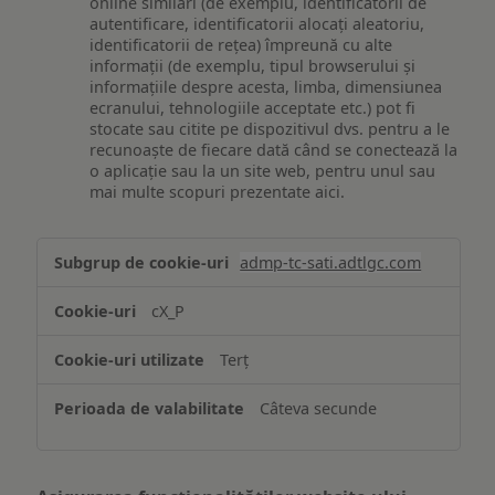
online similari (de exemplu, identificatorii de
autentificare, identificatorii alocați aleatoriu,
identificatorii de rețea) împreună cu alte
informații (de exemplu, tipul browserului și
informațiile despre acesta, limba, dimensiunea
ecranului, tehnologiile acceptate etc.) pot fi
stocate sau citite pe dispozitivul dvs. pentru a le
recunoaște de fiecare dată când se conectează la
o aplicație sau la un site web, pentru unul sau
mai multe scopuri prezentate aici.
Stocarea
admp-tc-sati.adtlgc.com
și/sau
accesarea
cX_P
informațiilor
de
Terț
pe
un
Câteva secunde
dispozitiv