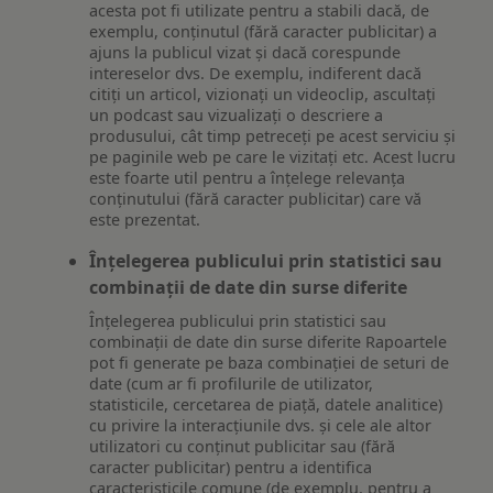
acesta pot fi utilizate pentru a stabili dacă, de
exemplu, conținutul (fără caracter publicitar) a
ajuns la publicul vizat și dacă corespunde
intereselor dvs. De exemplu, indiferent dacă
citiți un articol, vizionați un videoclip, ascultați
un podcast sau vizualizați o descriere a
produsului, cât timp petreceți pe acest serviciu și
pe paginile web pe care le vizitați etc. Acest lucru
este foarte util pentru a înțelege relevanța
conținutului (fără caracter publicitar) care vă
este prezentat.
Înțelegerea publicului prin statistici sau
combinații de date din surse diferite
Înțelegerea publicului prin statistici sau
combinații de date din surse diferite Rapoartele
pot fi generate pe baza combinației de seturi de
date (cum ar fi profilurile de utilizator,
statisticile, cercetarea de piață, datele analitice)
cu privire la interacțiunile dvs. și cele ale altor
utilizatori cu conținut publicitar sau (fără
caracter publicitar) pentru a identifica
caracteristicile comune (de exemplu, pentru a