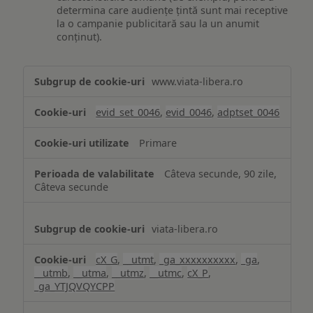
determina care audiențe țintă sunt mai receptive
la o campanie publicitară sau la un anumit
conținut).
Măsurare
www.viata-libera.ro
și
analiză
evid_set_0046
,
evid_0046
,
adptset_0046
Primare
Câteva secunde, 90 zile,
Câteva secunde
viata-libera.ro
cX_G
,
__utmt
,
_ga_xxxxxxxxxx
,
_ga
,
__utmb
,
__utma
,
__utmz
,
__utmc
,
cX_P
,
_ga_YTJQVQYCPP