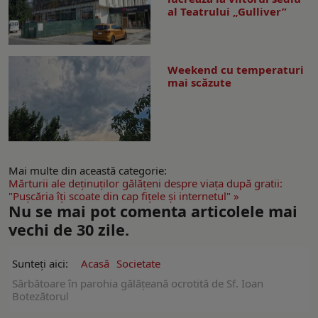
al Teatrului „Gulliver”
Weekend cu temperaturi
mai scăzute
Mai multe din această categorie:
Mărturii ale deţinuţilor gălăţeni despre viaţa după gratii:
"Puşcăria îţi scoate din cap fiţele şi internetul" »
Nu se mai pot comenta articolele mai
vechi de 30 zile.
Sunteți aici:
Acasă
Societate
Sărbătoare în parohia gălăţeană ocrotită de Sf. Ioan
Botezătorul