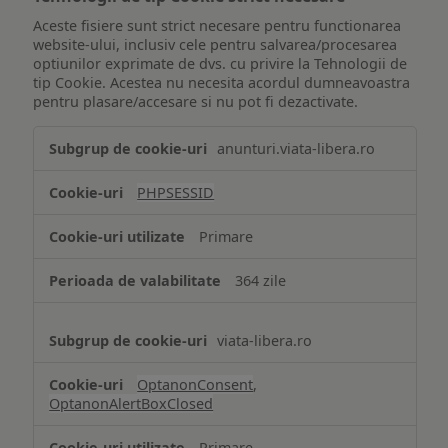
Aceste fisiere sunt strict necesare pentru functionarea
website-ului, inclusiv cele pentru salvarea/procesarea
optiunilor exprimate de dvs. cu privire la Tehnologii de
tip Cookie. Acestea nu necesita acordul dumneavoastra
pentru plasare/accesare si nu pot fi dezactivate.
Tehnologii
anunturi.viata-libera.ro
de
tip
PHPSESSID
Cookie
strict
Primare
necesare
364 zile
viata-libera.ro
OptanonConsent
,
OptanonAlertBoxClosed
Primare