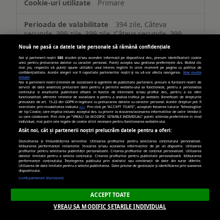
Primare
394 zile, Câteva
secunde, 399 zile, 399 zile, Câteva secunde, 399
zile, 182 zile, 364 zile, 394 zile, 729 zile
Nouă ne pasă ca datele tale personale să rămână confidențiale
Noi și partenerii noștri
585
stocăm și/sau accesăm informații pe dispozitivul dvs., precum identificatorii cookie
unici pentru prelucrarea datelor cu caracter personal. Puteți accepta sau gestiona preferințele dvs. făcând clic
mai jos, respectiv vă puteți opune utilizării unui interes legitim în orice moment pe pagina cu politica de
adtlgc.com
confidențialitate. Aceste alegeri vor fi raportate partenerilor noștri și nu vă vor afecta navigarea.
Mai multe
detalii
Noi si partenerii nostri (retelele de socializare si agentiile de publicitate partenere, precum si furnizorii nostri de
servicii de date analitice) prelucram date pentru a permite website-ului sa functioneze, pentru a personaliza
continutul si anunturile publicitare afisate in functie de interesele si/sau profilul dvs., pentru a va oferi
evid_0046
functionalitati aferente retelelor de socializare si pentru a analiza traficul pe website. Beneficiati de drepturile
prevazute de art. 15-22 din GDPR in legatura cu prelucrarea datelor cu caracter personal. Aceste drepturi pot fi
exercitate prin modalitatea indicata
aici
. Prin click pe “ACCEPT TOATE”, acceptati folosirea tuturor Tehnologiilor
de tip Cookie, care implica inclusiv acceptul dvs. cu privire la stocarea/accesarea informatiilor de catre Vendor-ii
Terț
cu care colaboram. Prin click pe “VREAU SA MODIFIC SETARILE INDIVIDUAL” puteti schimba preferintele in mod
individual, mai putin cele legate de cookie strict necesare pentru functionarea website-ului.
Atât noi, cât și partenerii noștri prelucrăm datele pentru a oferi:
540 zile
Dezvoltarea și îmbunătățirea serviciilor. Utilizarea profilurilor pentru selectarea conținutului personalizat.
Măsurarea performanței reclamelor. Stocarea și/sau accesarea informațiilor de pe un dispozitiv. Utilizarea
profilurilor pentru selectarea publicității personalizate. Crearea profilurilor de conținut personalizat. Utilizarea
datelor limitate pentru a selecta conținutul. Crearea profilurilor pentru publicitate personalizată. Măsurarea
performanței conținutului. Înțelegerea publicului prin statistici sau combinații de date din surse diferite.
trafic.ro
Utilizarea de date limitate pentru a selecta publicitatea. Date precise de geolocație și identificarea prin scanarea
dispozitivului.
Listă parteneri (furnizori)
trafic_bctrack, trafic_ranking
ACCEPT TOATE
VREAU SA MODIFIC SETARILE INDIVIDUAL
Terț