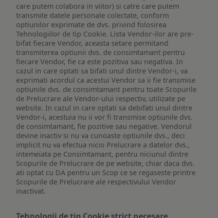
care putem colabora in viitor) si catre care putem
transmite datele personale colectate, conform
optiunilor exprimate de dvs. privind folosirea
Tehnologiilor de tip Cookie. Lista Vendor-ilor are pre-
bifat fiecare Vendor, aceasta setare permitand
transmiterea optiunii dvs. de consimtamant pentru
fiecare Vendor, fie ca este pozitiva sau negativa. In
cazul in care optati sa bifati unul dintre Vendor-i, va
exprimati acordul ca acestui Vendor sa ii fie transmise
optiunile dvs. de consimtamant pentru toate Scopurile
de Prelucrare ale Vendor-ului respectiv, utilizate pe
website. In cazul in care optati sa debifati unul dintre
Vendor-i, acestuia nu ii vor fi transmise optiunile dvs.
de consimtamant, fie pozitive sau negative. Vendorul
devine inactiv si nu va cunoaste optiunile dvs., deci
implicit nu va efectua nicio Prelucrare a datelor dvs.,
intemeiata pe Consimtamant, pentru niciunul dintre
Scopurile de Prelucrare de pe website, chiar daca dvs.
ati optat cu DA pentru un Scop ce se regaseste printre
Scopurile de Prelucrare ale respectivului Vendor
inactivat.
Tehnologii de tip Cookie strict necesare