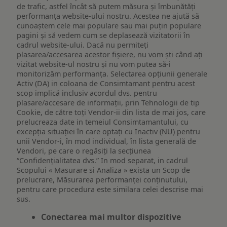
de trafic, astfel încât să putem măsura și îmbunătăți
performanța website-ului nostru. Acestea ne ajută să
cunoaștem cele mai populare sau mai puțin populare
pagini și să vedem cum se deplasează vizitatorii în
cadrul website-ului. Dacă nu permiteți
plasarea/accesarea acestor fișiere, nu vom ști când ați
vizitat website-ul nostru și nu vom putea să-i
monitorizăm performanța. Selectarea opțiunii generale
Activ (DA) in coloana de Consimtamant pentru acest
scop implică inclusiv acordul dvs. pentru
plasare/accesare de informații, prin Tehnologii de tip
Cookie, de către toți Vendor-ii din lista de mai jos, care
prelucreaza date in temeiul Consimtamantului, cu
excepția situației în care optați cu Inactiv (NU) pentru
unii Vendor-i, în mod individual, în lista generală de
Vendori, pe care o regăsiți la secțiunea
“Confidențialitatea dvs.” In mod separat, in cadrul
Scopului « Masurare si Analiza » exista un Scop de
prelucrare, Măsurarea performanței conținutului,
pentru care procedura este similara celei descrise mai
sus.
Conectarea mai multor dispozitive