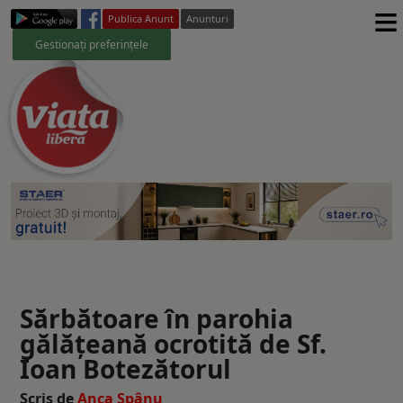
≡
Publica Anunt
Anunturi
Gestionați preferințele
Sărbătoare în parohia
gălăţeană ocrotită de Sf.
Ioan Botezătorul
Scris de
Anca Spânu