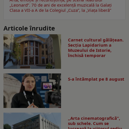
„Leonard”. 70 de ani de excelență muzicală la Galaţi
Clasa a VII-a A de la Colegiul „Cuza”, la „Viaţa liberă”
Articole înrudite
Carnet cultural gălăţean.
Secţia Lapidarium a
Muzeului de Istorie,
închisă temporar
S-a întâmplat pe 8 august
„Arta cinematografică”,
sub schele. Cum se
lucrează la viitorul sediu