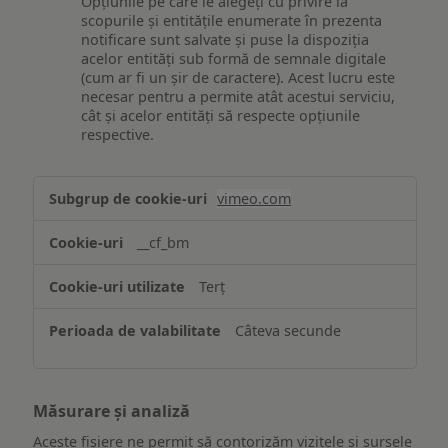
Opțiunile pe care le alegeți cu privire la
scopurile și entitățile enumerate în prezenta
notificare sunt salvate și puse la dispoziția
acelor entități sub formă de semnale digitale
(cum ar fi un șir de caractere). Acest lucru este
necesar pentru a permite atât acestui serviciu,
cât și acelor entități să respecte opțiunile
respective.
Asigurarea
vimeo.com
funcționalităților
website-
__cf_bm
ului
Terț
Câteva secunde
Măsurare și analiză
Aceste fișiere ne permit să contorizăm vizitele și sursele