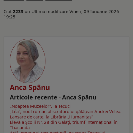
Citit
2233
ori
Ultima modificare Vineri, 09 Ianuarie 2026
19:25
Anca Spânu
Articole recente - Anca Spânu
„Noaptea Muzeelor”, la Tecuci
„Léa”, noul roman al scriitorului gălăţean Andrei Velea.
Lansare de carte, la Librăria „Humanitas”
Elevă a Școlii Nr. 28 din Galați, triumf internațional în
Thailanda
Artă, emoţie şi recunoştinţă, pe scena Teatrului