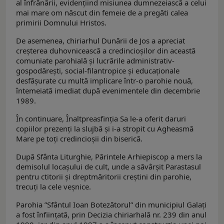
al înfrânării, evidenţiind misiunea dumnezeiască a celui
mai mare om născut din femeie de a pregăti calea
primirii Domnului Hristos.
De asemenea, chiriarhul Dunării de Jos a apreciat
creşterea duhovnicească a credincioşilor din această
comuniate parohială şi lucrările administrativ-
gospodăreşti, social-filantropice şi educaţionale
desfăşurate cu multă implicare într-o parohie nouă,
întemeiată imediat după evenimentele din decembrie
1989.
În continuare, Înaltpreasfinţia Sa le-a oferit daruri
copiilor prezenţi la slujbă şi i-a stropit cu Agheasmă
Mare pe toţi credincioşii din biserică.
După Sfânta Liturghie, Părintele Arhiepiscop a mers la
demisolul locaşului de cult, unde a săvârşit Parastasul
pentru ctitorii și dreptmăritorii creştini din parohie,
trecuți la cele veșnice.
Parohia ”Sfântul Ioan Botezătorul” din municipiul Galaţi
a fost înfiinţată, prin Decizia chiriarhală nr. 239 din anul