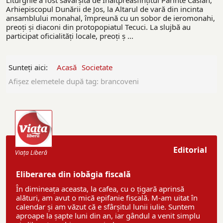
Liturghie a fost săvârşită de Înaltpreasfinţitul Părinte Casian,
Arhiepiscopul Dunării de Jos, la Altarul de vară din incinta
ansamblului monahal, împreună cu un sobor de ieromonahi,
preoţi şi diaconi din protopopiatul Tecuci. La slujbă au
participat oficialităţi locale, preoţi ş ...
Sunteți aici:
Acasă
Societate
Afişez elemetele după tag: brancoveni
Editorial
Viaţa Liberă
Eliberarea din iobăgia fiscală
În dimineața aceasta, la cafea, cu o țigară aprinsă
alături, am avut o mică epifanie fiscală. M-am uitat în
calendar și am văzut că e sfârșitul lunii iulie. Suntem
aproape la șapte luni din an, iar gândul a venit simplu