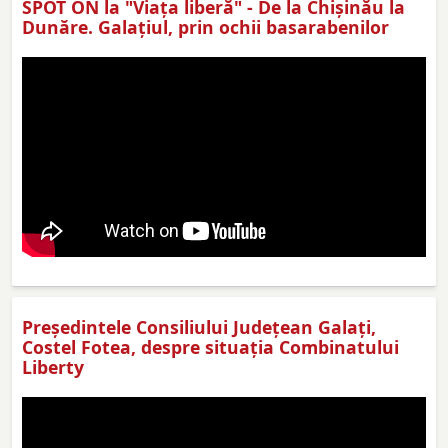
SPOT ON la "Viaţa liberă" - De la Chișinău la
Dunăre. Galațiul, prin ochii basarabenilor
Preşedintele Consiliului Judeţean Galaţi,
Costel Fotea, despre situaţia Combinatului
Liberty