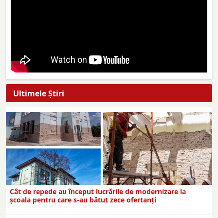
Ultimele Ştiri
Cât de repede au început lucrările de modernizare la
şcoala pentru care s-au bătut zece ofertanţi