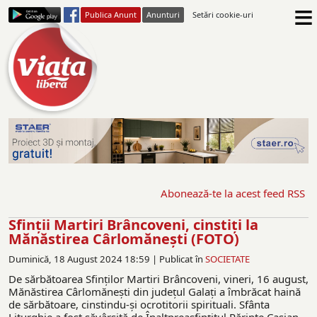
≡
Publica Anunt
Anunturi
Setări cookie-uri
Abonează-te la acest feed RSS
Sfinţii Martiri Brâncoveni, cinstiţi la
Mănăstirea Cârlomăneşti (FOTO)
Duminică, 18 August 2024 18:59 |
Publicat în
SOCIETATE
De sărbătoarea Sfinţilor Martiri Brâncoveni, vineri, 16 august,
Mănăstirea Cârlomăneşti din judeţul Galaţi a îmbrăcat haină
de sărbătoare, cinstindu-şi ocrotitorii spirituali. Sfânta