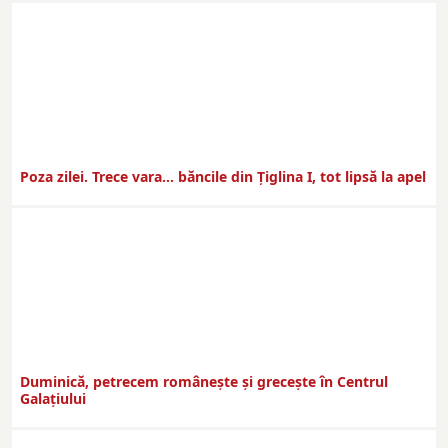
Poza zilei. Trece vara… băncile din Ţiglina I, tot lipsă la apel
Duminică, petrecem româneşte şi greceşte în Centrul
Galaţiului