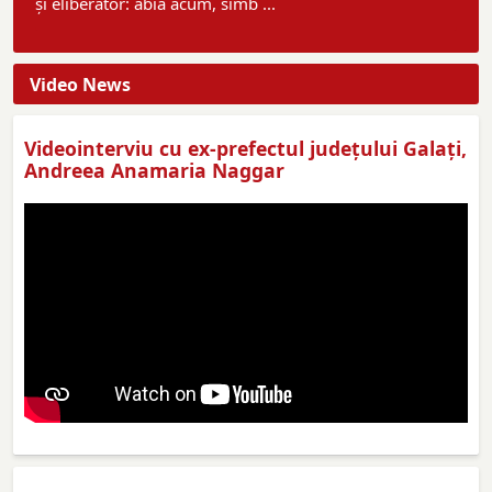
și eliberator: abia acum, simb ...
Video News
Videointerviu cu ex-prefectul judeţului Galaţi,
Andreea Anamaria Naggar