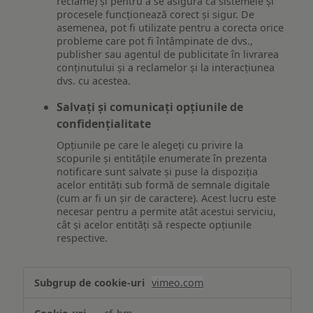
reclame) și pentru a se asigura că sistemele și
procesele funcționează corect și sigur. De
asemenea, pot fi utilizate pentru a corecta orice
probleme care pot fi întâmpinate de dvs.,
publisher sau agentul de publicitate în livrarea
conținutului și a reclamelor și la interacțiunea
dvs. cu acestea.
Salvați și comunicați opțiunile de
confidențialitate
Opțiunile pe care le alegeți cu privire la
scopurile și entitățile enumerate în prezenta
notificare sunt salvate și puse la dispoziția
acelor entități sub formă de semnale digitale
(cum ar fi un șir de caractere). Acest lucru este
necesar pentru a permite atât acestui serviciu,
cât și acelor entități să respecte opțiunile
respective.
Asigurarea
vimeo.com
funcționalităților
website-