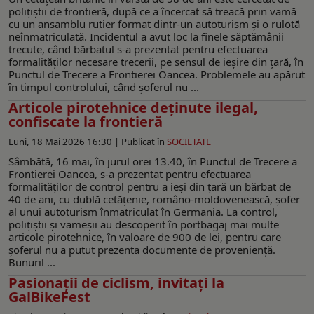
polițiștii de frontieră, după ce a încercat să treacă prin vamă
cu un ansamblu rutier format dintr-un autoturism și o rulotă
neînmatriculată. Incidentul a avut loc la finele săptămânii
trecute, când bărbatul s-a prezentat pentru efectuarea
formalităților necesare trecerii, pe sensul de ieșire din țară, în
Punctul de Trecere a Frontierei Oancea. Problemele au apărut
în timpul controlului, când șoferul nu ...
Articole pirotehnice deţinute ilegal,
confiscate la frontieră
Luni, 18 Mai 2026 16:30 |
Publicat în
SOCIETATE
Sâmbătă, 16 mai, în jurul orei 13.40, în Punctul de Trecere a
Frontierei Oancea, s-a prezentat pentru efectuarea
formalităţilor de control pentru a ieși din țară un bărbat de
40 de ani, cu dublă cetățenie, româno-moldovenească, șofer
al unui autoturism înmatriculat în Germania. La control,
poliţiştii şi vameşii au descoperit în portbagaj mai multe
articole pirotehnice, în valoare de 900 de lei, pentru care
șoferul nu a putut prezenta documente de proveniență.
Bunuril ...
Pasionații de ciclism, invitați la
GalBikeFest