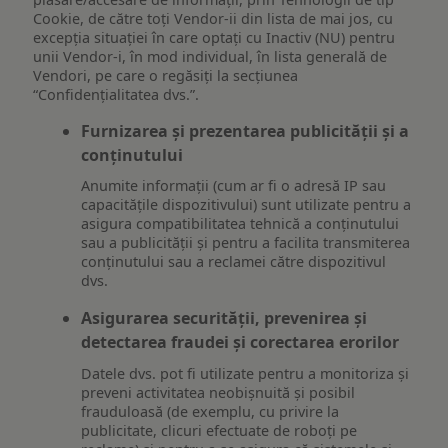
Cookie, de către toți Vendor-ii din lista de mai jos, cu
excepția situației în care optați cu Inactiv (NU) pentru
unii Vendor-i, în mod individual, în lista generală de
Vendori, pe care o regăsiți la secțiunea
“Confidențialitatea dvs.”.
Furnizarea și prezentarea publicității și a
conținutului
Anumite informații (cum ar fi o adresă IP sau
capacitățile dispozitivului) sunt utilizate pentru a
asigura compatibilitatea tehnică a conținutului
sau a publicității și pentru a facilita transmiterea
conținutului sau a reclamei către dispozitivul
dvs.
Asigurarea securității, prevenirea și
detectarea fraudei și corectarea erorilor
Datele dvs. pot fi utilizate pentru a monitoriza și
preveni activitatea neobișnuită și posibil
frauduloasă (de exemplu, cu privire la
publicitate, clicuri efectuate de roboți pe