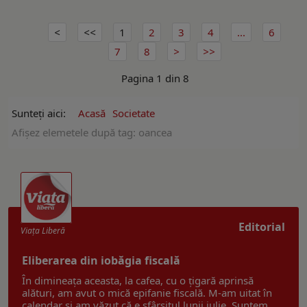
1
2
3
4
...
6
7
8
Pagina 1 din 8
Sunteți aici:
Acasă
Societate
Afişez elemetele după tag: oancea
Editorial
Viaţa Liberă
Eliberarea din iobăgia fiscală
În dimineața aceasta, la cafea, cu o țigară aprinsă
alături, am avut o mică epifanie fiscală. M-am uitat în
calendar și am văzut că e sfârșitul lunii iulie. Suntem