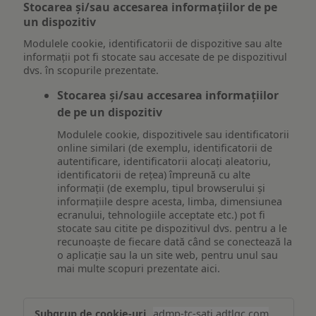
Stocarea și/sau accesarea informațiilor de pe
un dispozitiv
Modulele cookie, identificatorii de dispozitive sau alte
informații pot fi stocate sau accesate de pe dispozitivul
dvs. în scopurile prezentate.
Stocarea și/sau accesarea informațiilor
de pe un dispozitiv
Modulele cookie, dispozitivele sau identificatorii
online similari (de exemplu, identificatorii de
autentificare, identificatorii alocați aleatoriu,
identificatorii de rețea) împreună cu alte
informații (de exemplu, tipul browserului și
informațiile despre acesta, limba, dimensiunea
ecranului, tehnologiile acceptate etc.) pot fi
stocate sau citite pe dispozitivul dvs. pentru a le
recunoaște de fiecare dată când se conectează la
o aplicație sau la un site web, pentru unul sau
mai multe scopuri prezentate aici.
Stocarea
admp-tc-sati.adtlgc.com