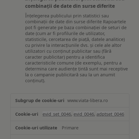
combinații de date din surse diferite
Înțelegerea publicului prin statistici sau
combinații de date din surse diferite Rapoartele
pot fi generate pe baza combinației de seturi de
date (cum ar fi profilurile de utilizator,
statisticile, cercetarea de piață, datele analitice)
cu privire la interacțiunile dvs. și cele ale altor
utilizatori cu conținut publicitar sau (fără
caracter publicitar) pentru a identifica
caracteristicile comune (de exemplu, pentru a
determina care audiențe țintă sunt mai receptive
la o campanie publicitară sau la un anumit
conținut).
Măsurare
www.viata-libera.ro
și
analiză
evid_set_0046
,
evid_0046
,
adptset_0046
Primare