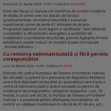
Duminică, 05 Aprilie 2026 13:00 |
Publicat în
EDUCAŢIE
Elevii din Tecuci și Oancea vor beneficia de condiții moderne
de studiu în urma unei noi alocări de fonduri
guvernamentale. Ministerul Dezvoltării a anunțat
repartizarea sumei de peste 81 milioane de lei prin
Programul național „Școli sigure și sănătoase”, bani destinați
consolidării și eficientizării energetice a unităților de
învățământ cu probleme structurale, potrivit Agerpres.Printre
beneficiarii acestei măsuri se numără Școala Gimnazială
„Nicolae Bălcescu ...
Cu remorca neînmatriculată și fără permis
corespunzător
Luni, 30 Martie 2026 14:00 |
Publicat în
AUTO
Poliţiştii din cadrul Punctului de Trecere a Frontierei Oancea
fac cercetări cu privire la o persoană din Republica Moldova
care a fost depistată conducând un autovehicul care tracta o
remorcă neînmatriculată şi având totodată un permis de
conducere necorespunzător categoriei respective. Luni, 30
martie, în jurul orei 00:30, în Punctul de Trecere a Frontierei
Oancea s-a prezentat pentru efectuarea formalităţilor de
control un cetăţean moldovean în vârstă de 45 de ani, șof ...