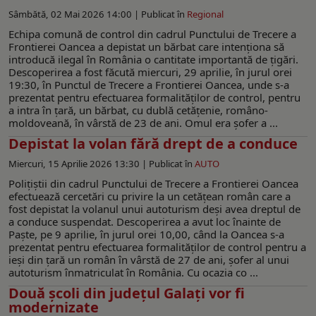
Sâmbătă, 02 Mai 2026 14:00 |
Publicat în
Regional
Echipa comună de control din cadrul Punctului de Trecere a
Frontierei Oancea a depistat un bărbat care intenționa să
introducă ilegal în România o cantitate importantă de țigări.
Descoperirea a fost făcută miercuri, 29 aprilie, în jurul orei
19:30, în Punctul de Trecere a Frontierei Oancea, unde s-a
prezentat pentru efectuarea formalităţilor de control, pentru
a intra în ţară, un bărbat, cu dublă cetățenie, româno-
moldoveană, în vârstă de 23 de ani. Omul era șofer a ...
Depistat la volan fără drept de a conduce
Miercuri, 15 Aprilie 2026 13:30 |
Publicat în
AUTO
Poliţiştii din cadrul Punctului de Trecere a Frontierei Oancea
efectuează cercetări cu privire la un cetățean român care a
fost depistat la volanul unui autoturism deşi avea dreptul de
a conduce suspendat. Descoperirea a avut loc înainte de
Paște, pe 9 aprilie, în jurul orei 10,00, când la Oancea s-a
prezentat pentru efectuarea formalităţilor de control pentru a
ieși din ţară un român în vârstă de 27 de ani, șofer al unui
autoturism înmatriculat în România. Cu ocazia co ...
Două școli din județul Galați vor fi
modernizate