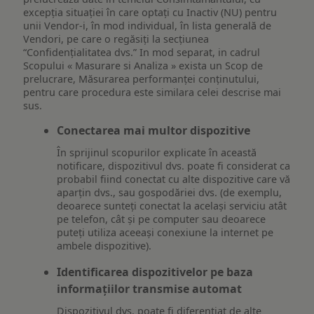
excepția situației în care optați cu Inactiv (NU) pentru
unii Vendor-i, în mod individual, în lista generală de
Vendori, pe care o regăsiți la secțiunea
“Confidențialitatea dvs.” In mod separat, in cadrul
Scopului « Masurare si Analiza » exista un Scop de
prelucrare, Măsurarea performanței conținutului,
pentru care procedura este similara celei descrise mai
sus.
Conectarea mai multor dispozitive
În sprijinul scopurilor explicate în această
notificare, dispozitivul dvs. poate fi considerat ca
probabil fiind conectat cu alte dispozitive care vă
aparțin dvs., sau gospodăriei dvs. (de exemplu,
deoarece sunteți conectat la același serviciu atât
pe telefon, cât și pe computer sau deoarece
puteți utiliza aceeași conexiune la internet pe
ambele dispozitive).
Identificarea dispozitivelor pe baza
informațiilor transmise automat
Dispozitivul dvs. poate fi diferențiat de alte