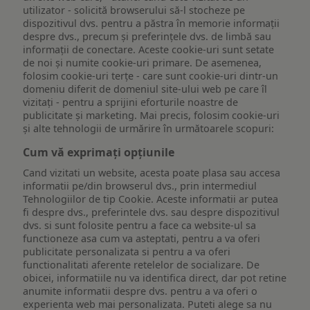
utilizator - solicită browserului să-l stocheze pe
dispozitivul dvs. pentru a păstra în memorie informații
despre dvs., precum și preferințele dvs. de limbă sau
informații de conectare. Aceste cookie-uri sunt setate
de noi și numite cookie-uri primare. De asemenea,
folosim cookie-uri terțe - care sunt cookie-uri dintr-un
domeniu diferit de domeniul site-ului web pe care îl
vizitați - pentru a sprijini eforturile noastre de
publicitate și marketing. Mai precis, folosim cookie-uri
și alte tehnologii de urmărire în următoarele scopuri:
Cum vă exprimați opțiunile
Cand vizitati un website, acesta poate plasa sau accesa
informatii pe/din browserul dvs., prin intermediul
Tehnologiilor de tip Cookie. Aceste informatii ar putea
fi despre dvs., preferintele dvs. sau despre dispozitivul
dvs. si sunt folosite pentru a face ca website-ul sa
functioneze asa cum va asteptati, pentru a va oferi
publicitate personalizata si pentru a va oferi
functionalitati aferente retelelor de socializare. De
obicei, informatiile nu va identifica direct, dar pot retine
anumite informatii despre dvs. pentru a va oferi o
experienta web mai personalizata. Puteti alege sa nu