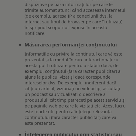
dispozitive pe baza informațiilor pe care le
trimite automat atunci când accesează internetul
(de exemplu, adresa IP a conexiunii dvs. la
internet sau tipul de browser pe care îl utilizați)
în sprijinul scopurilor expuse în această
notificare.
Măsurarea performanței conținutului
Informațiile cu privire la conținutul care vă este
prezentat și la modul în care interacționați cu
acesta pot fi utilizate pentru a stabili dacă, de
exemplu, conținutul (fără caracter publicitar) a
ajuns la publicul vizat și dacă corespunde
intereselor dvs. De exemplu, indiferent dacă
citiți un articol, vizionați un videoclip, ascultați
un podcast sau vizualizați o descriere a
produsului, cât timp petreceți pe acest serviciu și
pe paginile web pe care le vizitați etc. Acest lucru
este foarte util pentru a înțelege relevanța
conținutului (fără caracter publicitar) care vă
este prezentat.
Înțelegerea publicului prin statistici sau