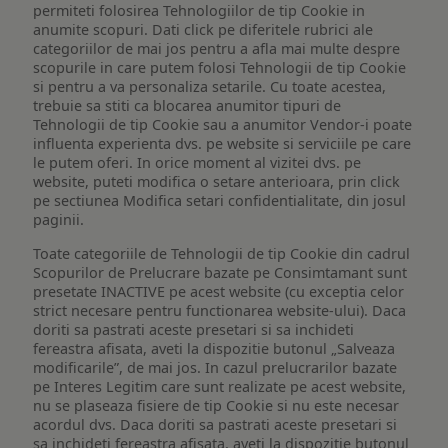
permiteti folosirea Tehnologiilor de tip Cookie in
anumite scopuri. Dati click pe diferitele rubrici ale
categoriilor de mai jos pentru a afla mai multe despre
scopurile in care putem folosi Tehnologii de tip Cookie
si pentru a va personaliza setarile. Cu toate acestea,
trebuie sa stiti ca blocarea anumitor tipuri de
Tehnologii de tip Cookie sau a anumitor Vendor-i poate
influenta experienta dvs. pe website si serviciile pe care
le putem oferi. In orice moment al vizitei dvs. pe
website, puteti modifica o setare anterioara, prin click
pe sectiunea Modifica setari confidentialitate, din josul
paginii.
Toate categoriile de Tehnologii de tip Cookie din cadrul
Scopurilor de Prelucrare bazate pe Consimtamant sunt
presetate INACTIVE pe acest website (cu exceptia celor
strict necesare pentru functionarea website-ului). Daca
doriti sa pastrati aceste presetari si sa inchideti
fereastra afisata, aveti la dispozitie butonul „Salveaza
modificarile”, de mai jos. In cazul prelucrarilor bazate
pe Interes Legitim care sunt realizate pe acest website,
nu se plaseaza fisiere de tip Cookie si nu este necesar
acordul dvs. Daca doriti sa pastrati aceste presetari si
sa inchideti fereastra afisata, aveti la dispozitie butonul