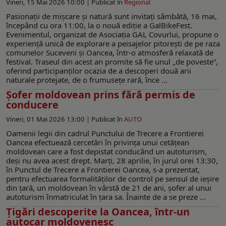
Vineri, 15 Mai 2026 10:00 |
Publicat în
Regional
Pasionații de mișcare și natură sunt invitați sâmbătă, 16 mai,
începând cu ora 11:00, la o nouă ediție a GalBikeFest.
Evenimentul, organizat de Asociația GAL Covurlui, propune o
experiență unică de explorare a peisajelor pitorești de pe raza
comunelor Suceveni și Oancea, într-o atmosferă relaxată de
festival. Traseul din acest an promite să fie unul „de poveste”,
oferind participanților ocazia de a descoperi două arii
naturale protejate, de o frumusețe rară, înce ...
Șofer moldovean prins fără permis de
conducere
Vineri, 01 Mai 2026 13:00 |
Publicat în
AUTO
Oamenii legii din cadrul Punctului de Trecere a Frontierei
Oancea efectuează cercetări în privința unui cetățean
moldovean care a fost depistat conducând un autoturism,
deşi nu avea acest drept. Marţi, 28 aprilie, în jurul orei 13:30,
în Punctul de Trecere a Frontierei Oancea, s-a prezentat,
pentru efectuarea formalităţilor de control pe sensul de ieșire
din ţară, un moldovean în vârstă de 21 de ani, șofer al unui
autoturism înmatriculat în ţara sa. Înainte de a se preze ...
Țigări descoperite la Oancea, într-un
autocar moldovenesc