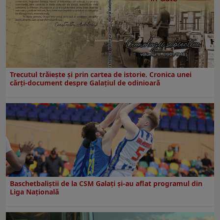
Trecutul trăiește și prin cartea de istorie. Cronica unei
cărți-document despre Galațiul de odinioară
Baschetbaliștii de la CSM Galați și-au aflat programul din
Liga Națională