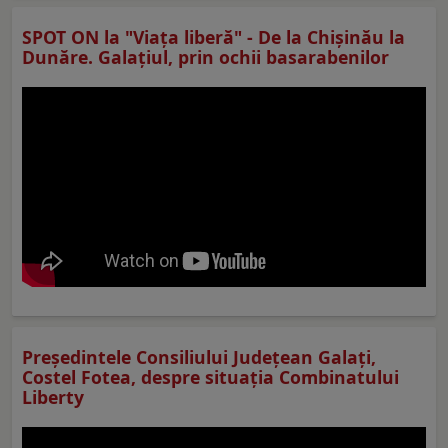
SPOT ON la "Viaţa liberă" - De la Chișinău la
Dunăre. Galațiul, prin ochii basarabenilor
Preşedintele Consiliului Judeţean Galaţi,
Costel Fotea, despre situaţia Combinatului
Liberty