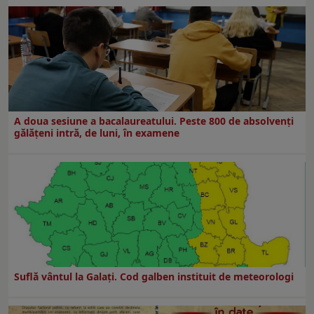
A doua sesiune a bacalaureatului. Peste 800 de absolvenţi
gălăţeni intră, de luni, în examene
Suflă vântul la Galaţi. Cod galben instituit de meteorologi