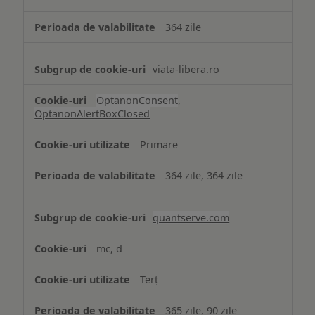
necesare
364 zile
viata-libera.ro
OptanonConsent
,
OptanonAlertBoxClosed
Primare
364 zile, 364 zile
quantserve.com
mc, d
Terț
365 zile, 90 zile