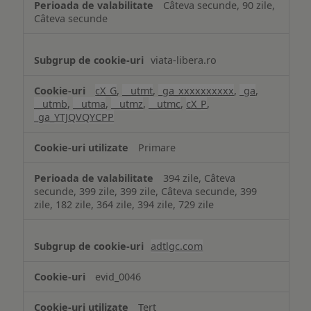
Câteva secunde, 90 zile,
Câteva secunde
viata-libera.ro
cX_G
,
__utmt
,
_ga_xxxxxxxxxx
,
_ga
,
__utmb
,
__utma
,
__utmz
,
__utmc
,
cX_P
,
_ga_YTJQVQYCPP
Primare
394 zile, Câteva
secunde, 399 zile, 399 zile, Câteva secunde, 399
zile, 182 zile, 364 zile, 394 zile, 729 zile
adtlgc.com
evid_0046
Terț