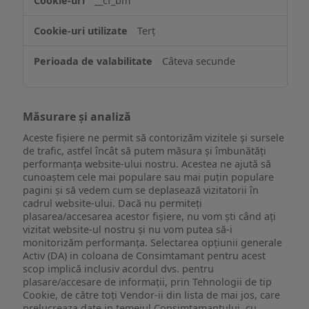
__cf_bm
ului
Terț
Câteva secunde
Măsurare și analiză
Aceste fișiere ne permit să contorizăm vizitele și sursele
de trafic, astfel încât să putem măsura și îmbunătăți
performanța website-ului nostru. Acestea ne ajută să
cunoaștem cele mai populare sau mai puțin populare
pagini și să vedem cum se deplasează vizitatorii în
cadrul website-ului. Dacă nu permiteți
plasarea/accesarea acestor fișiere, nu vom ști când ați
vizitat website-ul nostru și nu vom putea să-i
monitorizăm performanța. Selectarea opțiunii generale
Activ (DA) in coloana de Consimtamant pentru acest
scop implică inclusiv acordul dvs. pentru
plasare/accesare de informații, prin Tehnologii de tip
Cookie, de către toți Vendor-ii din lista de mai jos, care
prelucreaza date in temeiul Consimtamantului, cu