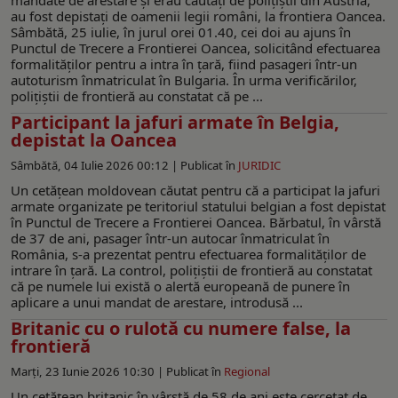
au fost depistați de oamenii legii români, la frontiera Oancea.
Sâmbătă, 25 iulie, în jurul orei 01.40, cei doi au ajuns în
Punctul de Trecere a Frontierei Oancea, solicitând efectuarea
formalităților pentru a intra în țară, fiind pasageri într-un
autoturism înmatriculat în Bulgaria. În urma verificărilor,
polițiștii de frontieră au constatat că pe ...
Participant la jafuri armate în Belgia,
depistat la Oancea
Sâmbătă, 04 Iulie 2026 00:12 |
Publicat în
JURIDIC
Un cetăţean moldovean căutat pentru că a participat la jafuri
armate organizate pe teritoriul statului belgian a fost depistat
în Punctul de Trecere a Frontierei Oancea. Bărbatul, în vârstă
de 37 de ani, pasager într-un autocar înmatriculat în
România, s-a prezentat pentru efectuarea formalităților de
intrare în țară. La control, polițiștii de frontieră au constatat
că pe numele lui există o alertă europeană de punere în
aplicare a unui mandat de arestare, introdusă ...
Britanic cu o rulotă cu numere false, la
frontieră
Marți, 23 Iunie 2026 10:30 |
Publicat în
Regional
Un cetățean britanic în vârstă de 58 de ani este cercetat de