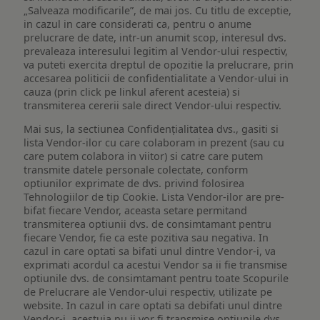
„Salveaza modificarile”, de mai jos. Cu titlu de exceptie,
in cazul in care considerati ca, pentru o anume
prelucrare de date, intr-un anumit scop, interesul dvs.
prevaleaza interesului legitim al Vendor-ului respectiv,
va puteti exercita dreptul de opozitie la prelucrare, prin
accesarea politicii de confidentialitate a Vendor-ului in
cauza (prin click pe linkul aferent acesteia) si
transmiterea cererii sale direct Vendor-ului respectiv.
Mai sus, la sectiunea Confidențialitatea dvs., gasiti si
lista Vendor-ilor cu care colaboram in prezent (sau cu
care putem colabora in viitor) si catre care putem
transmite datele personale colectate, conform
optiunilor exprimate de dvs. privind folosirea
Tehnologiilor de tip Cookie. Lista Vendor-ilor are pre-
bifat fiecare Vendor, aceasta setare permitand
transmiterea optiunii dvs. de consimtamant pentru
fiecare Vendor, fie ca este pozitiva sau negativa. In
cazul in care optati sa bifati unul dintre Vendor-i, va
exprimati acordul ca acestui Vendor sa ii fie transmise
optiunile dvs. de consimtamant pentru toate Scopurile
de Prelucrare ale Vendor-ului respectiv, utilizate pe
website. In cazul in care optati sa debifati unul dintre
Vendor-i, acestuia nu ii vor fi transmise optiunile dvs.