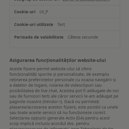
și/sau
accesarea
cX_P
informațiilor
de
Terț
pe
un
Câteva secunde
dispozitiv
Asigurarea funcționalităților website-ului
Aceste fișiere permit website-ului să ofere
funcționalități sporite și personalizate, de exemplu
reţinerea preferinţelor personale cu ocazia navigării și
a datelor de logare, rularea de videoclipuri sau
posibilitatea de live chat. Acestea pot fi adăugate de noi
sau de furnizori terți ale căror servicii le-am adăugat pe
paginile noastre (Vendor-i). Dacă nu permiteți
plasarea/accesarea acestor fișiere, este posibil ca unele
sau toate aceste servicii să nu funcționeze corect.
Selectarea opțiunii generale Activ (DA) pentru acest
scop implică inclusiv acordul dvs. pentru
plasare/accesare de informații, prin Tehnologii de tip