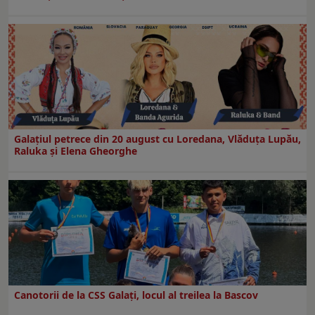
Galaţiul petrece din 20 august cu Loredana, Vlăduța Lupău,
Raluka și Elena Gheorghe
Canotorii de la CSS Galați, locul al treilea la Bascov