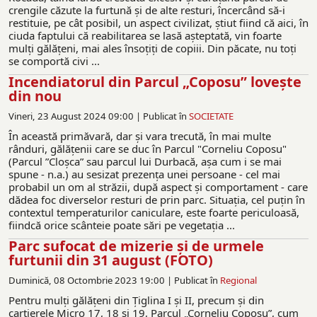
crengile căzute la furtună şi de alte resturi, încercând să-i
restituie, pe cât posibil, un aspect civilizat, ştiut fiind că aici, în
ciuda faptului că reabilitarea se lasă aşteptată, vin foarte
mulţi gălăţeni, mai ales însoţiţi de copiii. Din păcate, nu toţi
se comportă civi ...
Incendiatorul din Parcul „Coposu” loveşte
din nou
Vineri, 23 August 2024 09:00 |
Publicat în
SOCIETATE
În această primăvară, dar şi vara trecută, în mai multe
rânduri, gălăţenii care se duc în Parcul "Corneliu Coposu"
(Parcul ”Cloşca” sau parcul lui Durbacă, aşa cum i se mai
spune - n.a.) au sesizat prezenţa unei persoane - cel mai
probabil un om al străzii, după aspect şi comportament - care
dădea foc diverselor resturi de prin parc. Situaţia, cel puţin în
contextul temperaturilor caniculare, este foarte periculoasă,
fiindcă orice scânteie poate sări pe vegetaţia ...
Parc sufocat de mizerie și de urmele
furtunii din 31 august (FOTO)
Duminică, 08 Octombrie 2023 19:00 |
Publicat în
Regional
Pentru mulți gălățeni din Țiglina I și II, precum și din
cartierele Micro 17, 18 și 19, Parcul „Corneliu Coposu”, cum