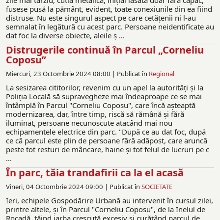
zile mai târziu, cutia metalică, iniţial lăsată doar fără capac,
fusese pusă la pământ, evident, toate conexiunile din ea fiind
distruse. Nu este singurul aspect pe care cetăţenii ni l-au
semnalat în legătură cu acest parc. Persoane neidentificate au
dat foc la diverse obiecte, aleile ş ...
Distrugerile continuă în Parcul „Corneliu
Coposu”
Miercuri, 23 Octombrie 2024 08:00 |
Publicat în
Regional
La sesizarea cititorilor, revenim cu un apel la autorităţi şi la
Poliţia Locală să supravegheze mai îndeaproape ce se mai
întâmplă în Parcul "Corneliu Coposu", care încă aşteaptă
modernizarea, dar, între timp, riscă să rămână şi fără
iluminat, persoane necunoscute atacând mai nou
echipamentele electrice din parc. "După ce au dat foc, după
ce că parcul este plin de persoane fără adăpost, care aruncă
peste tot resturi de mâncare, haine şi tot felul de lucruri pe c
...
În parc, tăia trandafirii ca la el acasă
Vineri, 04 Octombrie 2024 09:00 |
Publicat în
SOCIETATE
Ieri, echipele Gospodărire Urbană au intervenit în cursul zilei,
printre altele, şi în Parcul "Corneliu Coposu", de la Inelul de
Rocadă, tăind iarba crescută excesiv şi curăţând parcul de