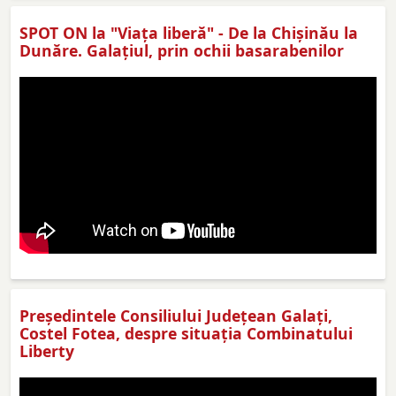
SPOT ON la "Viaţa liberă" - De la Chișinău la
Dunăre. Galațiul, prin ochii basarabenilor
Preşedintele Consiliului Judeţean Galaţi,
Costel Fotea, despre situaţia Combinatului
Liberty