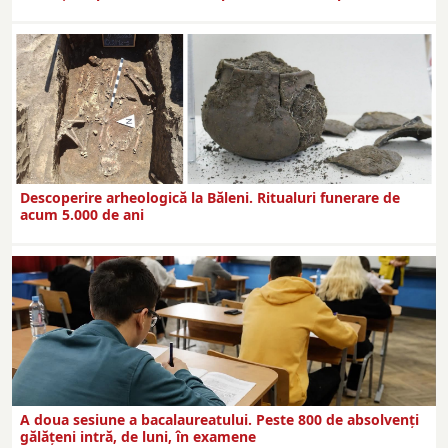
Descoperire arheologică la Băleni. Ritualuri funerare de
acum 5.000 de ani
A doua sesiune a bacalaureatului. Peste 800 de absolvenţi
gălăţeni intră, de luni, în examene