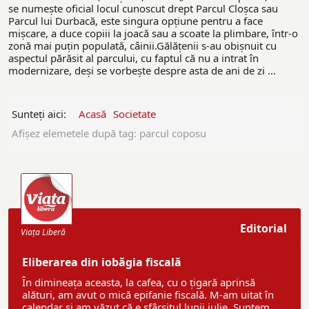
se numește oficial locul cunoscut drept Parcul Cloșca sau
Parcul lui Durbacă, este singura opțiune pentru a face
mișcare, a duce copiii la joacă sau a scoate la plimbare, într-o
zonă mai puțin populată, câinii.Gălățenii s-au obișnuit cu
aspectul părăsit al parcului, cu faptul că nu a intrat în
modernizare, deși se vorbește despre asta de ani de zi ...
Sunteți aici:
Acasă
Societate
Afişez elemetele după tag: parcul coposu
Editorial
Viaţa Liberă
Eliberarea din iobăgia fiscală
În dimineața aceasta, la cafea, cu o țigară aprinsă
alături, am avut o mică epifanie fiscală. M-am uitat în
calendar și am văzut că e sfârșitul lunii iulie. Suntem