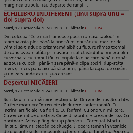
marginea trupului tău,departe de rar şi ...
ECHILIBRU INDIFERENT (unu supra unu =
doi supra doi)
Marți, 17 Decembrie 2024 00:00 |
Publicat în
CULTURA
Din colecția "Cele mai frumoase poezii rămase tablou"!în
toamna asta plec până la tine să-mi dai sărutul morilor de
vânt şi să-ţi aduc o crizantemă albă cu fluture rămas tocmai
de când aveam atâta primăvară-n suflet văzduhul mi-era plin
cu vorba ta cu timpul tău cu aripile tale pe care până-n capăt
aş zbura cu ochii până-n zare până-n clipa sosirii dup-atâta
mers şi mers până aici până acum şi până la capăt de cuvânt
şi univers unde eşti tu şi-o crizant ...
Deșertul NICĂIERI
Marți, 17 Decembrie 2024 00:00 |
Publicat în
CULTURA
Sunt la o înmormântare neobişnuită. Din aia de fiţe. Şi cu fiţe.
Cu feţe mortuare întrerupte de durere confecţionată. Cu
lacrimi artificiale. Ca florile. Cu fanfară. Cu onoruri militare.
Cu aer cernit pe dinafară. Că pe dinăuntru vibrează de roz. Cu
bocitoare. Astea plâng de rup pământul. Torenţial. Mortu-i
liniştit, lămurit, stăpân pe situaţie. Îl doare taman în veşnicie
de plusurile şi de minusurile celor din alaiul funebru. Popa dă