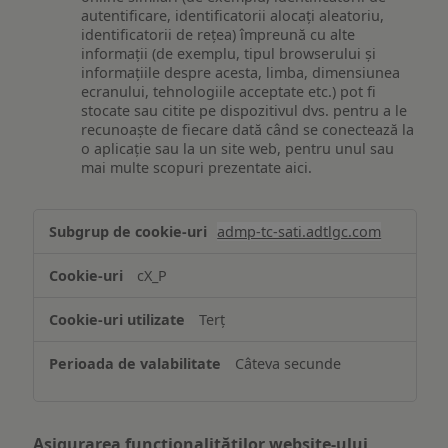
autentificare, identificatorii alocați aleatoriu,
identificatorii de rețea) împreună cu alte
informații (de exemplu, tipul browserului și
informațiile despre acesta, limba, dimensiunea
ecranului, tehnologiile acceptate etc.) pot fi
stocate sau citite pe dispozitivul dvs. pentru a le
recunoaște de fiecare dată când se conectează la
o aplicație sau la un site web, pentru unul sau
mai multe scopuri prezentate aici.
Stocarea
admp-tc-sati.adtlgc.com
și/sau
accesarea
cX_P
informațiilor
de
Terț
pe
un
Câteva secunde
dispozitiv
Asigurarea funcționalităților website-ului