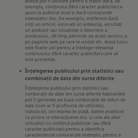
acesta pot fi utilizate pentru a stabili dacă, de
exemplu, conținutul (fără caracter publicitar) a
ajuns la publicul vizat și dacă corespunde
intereselor dvs. De exemplu, indiferent dacă
citiți un articol, vizionați un videoclip, ascultați
un podcast sau vizualizați o descriere a
produsului, cât timp petreceți pe acest serviciu și
pe paginile web pe care le vizitați etc. Acest lucru
este foarte util pentru a înțelege relevanța
conținutului (fără caracter publicitar) care vă
este prezentat.
Înțelegerea publicului prin statistici sau
combinații de date din surse diferite
Înțelegerea publicului prin statistici sau
combinații de date din surse diferite Rapoartele
pot fi generate pe baza combinației de seturi de
date (cum ar fi profilurile de utilizator,
statisticile, cercetarea de piață, datele analitice)
cu privire la interacțiunile dvs. și cele ale altor
utilizatori cu conținut publicitar sau (fără
caracter publicitar) pentru a identifica
caracteristicile comune (de exemplu, pentru a