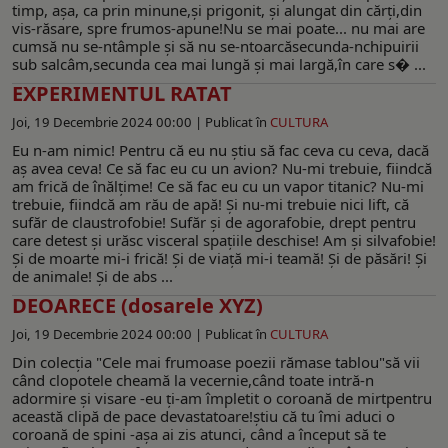
timp, aşa, ca prin minune,şi prigonit, şi alungat din cărţi,din
vis-răsare, spre frumos-apune!Nu se mai poate... nu mai are
cumsă nu se-ntâmple şi să nu se-ntoarcăsecunda-nchipuirii
sub salcâm,secunda cea mai lungă şi mai largă,în care s� ...
EXPERIMENTUL RATAT
Joi, 19 Decembrie 2024 00:00 |
Publicat în
CULTURA
Eu n-am nimic! Pentru că eu nu ştiu să fac ceva cu ceva, dacă
aş avea ceva! Ce să fac eu cu un avion? Nu-mi trebuie, fiindcă
am frică de înălţime! Ce să fac eu cu un vapor titanic? Nu-mi
trebuie, fiindcă am rău de apă! Şi nu-mi trebuie nici lift, că
sufăr de claustrofobie! Sufăr şi de agorafobie, drept pentru
care detest şi urăsc visceral spaţiile deschise! Am şi silvafobie!
Şi de moarte mi-i frică! Şi de viaţă mi-i teamă! Şi de păsări! Şi
de animale! Şi de abs ...
DEOARECE (dosarele XYZ)
Joi, 19 Decembrie 2024 00:00 |
Publicat în
CULTURA
Din colecția "Cele mai frumoase poezii rămase tablou"să vii
când clopotele cheamă la vecernie,când toate intră-n
adormire şi visare -eu ţi-am împletit o coroană de mirtpentru
această clipă de pace devastatoare!știu că tu îmi aduci o
coroană de spini -aşa ai zis atunci, când a început să te