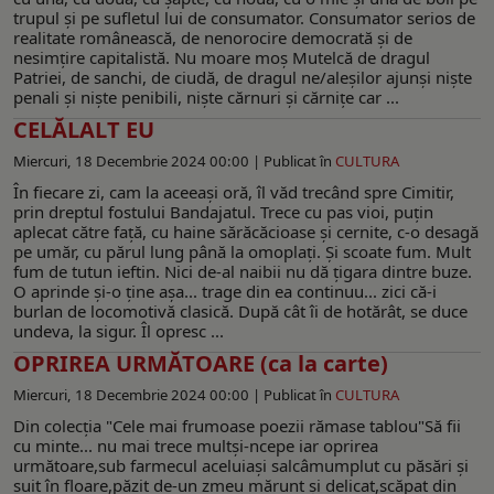
trupul şi pe sufletul lui de consumator. Consumator serios de
realitate românească, de nenorocire democrată şi de
nesimţire capitalistă. Nu moare moş Mutelcă de dragul
Patriei, de sanchi, de ciudă, de dragul ne/aleşilor ajunşi nişte
penali şi nişte penibili, nişte cărnuri şi cărniţe car ...
CELĂLALT EU
Miercuri, 18 Decembrie 2024 00:00 |
Publicat în
CULTURA
În fiecare zi, cam la aceeaşi oră, îl văd trecând spre Cimitir,
prin dreptul fostului Bandajatul. Trece cu pas vioi, puţin
aplecat către faţă, cu haine sărăcăcioase şi cernite, c-o desagă
pe umăr, cu părul lung până la omoplaţi. Şi scoate fum. Mult
fum de tutun ieftin. Nici de-al naibii nu dă ţigara dintre buze.
O aprinde şi-o ţine aşa... trage din ea continuu... zici că-i
burlan de locomotivă clasică. După cât îi de hotărât, se duce
undeva, la sigur. Îl opresc ...
OPRIREA URMĂTOARE (ca la carte)
Miercuri, 18 Decembrie 2024 00:00 |
Publicat în
CULTURA
Din colecția "Cele mai frumoase poezii rămase tablou"Să fii
cu minte... nu mai trece multşi-ncepe iar oprirea
următoare,sub farmecul aceluiaşi salcâmumplut cu păsări şi
suit în floare,păzit de-un zmeu mărunt şi delicat,scăpat din