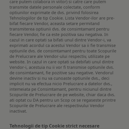
care putem colabora in viitor) si catre care putem
transmite datele personale colectate, conform
optiunilor exprimate de dvs. privind folosirea
Tehnologiilor de tip Cookie. Lista Vendor-ilor are pre-
bifat fiecare Vendor, aceasta setare permitand
transmiterea optiunii dvs. de consimtamant pentru
fiecare Vendor, fie ca este pozitiva sau negativa. In
cazul in care optati sa bifati unul dintre Vendor-i, va
exprimati acordul ca acestui Vendor sa ii fie transmise
optiunile dvs. de consimtamant pentru toate Scopurile
de Prelucrare ale Vendor-ului respectiv, utilizate pe
website. In cazul in care optati sa debifati unul dintre
Vendor-i, acestuia nu ii vor fi transmise optiunile dvs.
de consimtamant, fie pozitive sau negative. Vendorul
devine inactiv si nu va cunoaste optiunile dvs., deci
implicit nu va efectua nicio Prelucrare a datelor dvs.,
intemeiata pe Consimtamant, pentru niciunul dintre
Scopurile de Prelucrare de pe website, chiar daca dvs.
ati optat cu DA pentru un Scop ce se regaseste printre
Scopurile de Prelucrare ale respectivului Vendor
inactivat.
Tehnologii de tip Cookie strict necesare