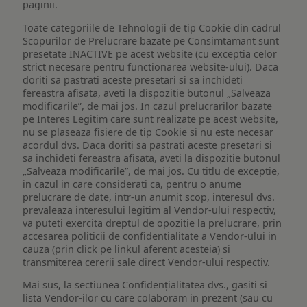
paginii.
Toate categoriile de Tehnologii de tip Cookie din cadrul
Scopurilor de Prelucrare bazate pe Consimtamant sunt
presetate INACTIVE pe acest website (cu exceptia celor
strict necesare pentru functionarea website-ului). Daca
doriti sa pastrati aceste presetari si sa inchideti
fereastra afisata, aveti la dispozitie butonul „Salveaza
modificarile”, de mai jos. In cazul prelucrarilor bazate
pe Interes Legitim care sunt realizate pe acest website,
nu se plaseaza fisiere de tip Cookie si nu este necesar
acordul dvs. Daca doriti sa pastrati aceste presetari si
sa inchideti fereastra afisata, aveti la dispozitie butonul
„Salveaza modificarile”, de mai jos. Cu titlu de exceptie,
in cazul in care considerati ca, pentru o anume
prelucrare de date, intr-un anumit scop, interesul dvs.
prevaleaza interesului legitim al Vendor-ului respectiv,
va puteti exercita dreptul de opozitie la prelucrare, prin
accesarea politicii de confidentialitate a Vendor-ului in
cauza (prin click pe linkul aferent acesteia) si
transmiterea cererii sale direct Vendor-ului respectiv.
Mai sus, la sectiunea Confidențialitatea dvs., gasiti si
lista Vendor-ilor cu care colaboram in prezent (sau cu