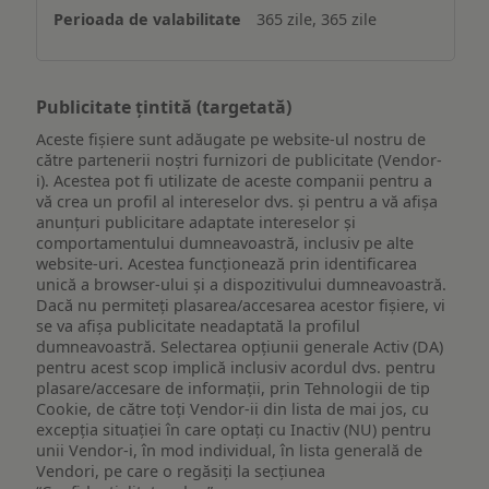
365 zile, 365 zile
Publicitate țintită (targetată)
Aceste fișiere sunt adăugate pe website-ul nostru de
către partenerii noștri furnizori de publicitate (Vendor-
i). Acestea pot fi utilizate de aceste companii pentru a
vă crea un profil al intereselor dvs. și pentru a vă afișa
anunțuri publicitare adaptate intereselor și
comportamentului dumneavoastră, inclusiv pe alte
website-uri. Acestea funcționează prin identificarea
unică a browser-ului și a dispozitivului dumneavoastră.
Dacă nu permiteți plasarea/accesarea acestor fișiere, vi
se va afișa publicitate neadaptată la profilul
dumneavoastră. Selectarea opțiunii generale Activ (DA)
pentru acest scop implică inclusiv acordul dvs. pentru
plasare/accesare de informații, prin Tehnologii de tip
Cookie, de către toți Vendor-ii din lista de mai jos, cu
excepția situației în care optați cu Inactiv (NU) pentru
unii Vendor-i, în mod individual, în lista generală de
Vendori, pe care o regăsiți la secțiunea