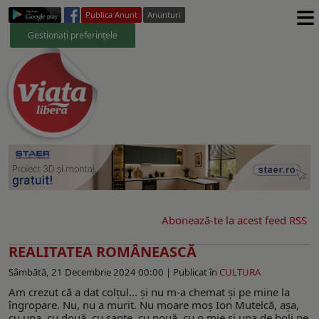
≡
Publica Anunt
Anunturi
Gestionați preferințele
Abonează-te la acest feed RSS
REALITATEA ROMÂNEASCĂ
Sâmbătă, 21 Decembrie 2024 00:00 |
Publicat în
CULTURA
Am crezut că a dat colţul... şi nu m-a chemat şi pe mine la
îngropare. Nu, nu a murit. Nu moare moş Ion Mutelcă, aşa,
cu una, cu două, cu şapte, cu nouă, cu o mie şi una de boli pe