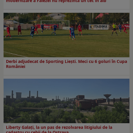
modernizare a Falezei nu reprezintă un cec în alb”
Derbi adjudecat de Sporting Liești. Meci cu 6 goluri în Cupa
României
Liberty Galați, la un pas de rezolvarea litigiului de la
cadastru cu cehii de la Ostrava