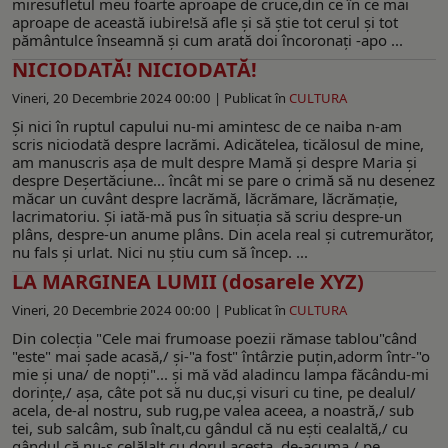
miresufletul meu foarte aproape de cruce,din ce în ce mai
aproape de această iubire!să afle şi să ştie tot cerul şi tot
pământulce înseamnă şi cum arată doi încoronaţi -apo ...
NICIODATĂ! NICIODATĂ!
Vineri, 20 Decembrie 2024 00:00 |
Publicat în
CULTURA
Şi nici în ruptul capului nu-mi amintesc de ce naiba n-am
scris niciodată despre lacrămi. Adicătelea, ticălosul de mine,
am manuscris aşa de mult despre Mamă şi despre Maria şi
despre Deşertăciune... încât mi se pare o crimă să nu desenez
măcar un cuvânt despre lacrămă, lăcrămare, lăcrămaţie,
lacrimatoriu. Şi iată-mă pus în situaţia să scriu despre-un
plâns, despre-un anume plâns. Din acela real şi cutremurător,
nu fals şi urlat. Nici nu ştiu cum să încep. ...
LA MARGINEA LUMII (dosarele XYZ)
Vineri, 20 Decembrie 2024 00:00 |
Publicat în
CULTURA
Din colecția "Cele mai frumoase poezii rămase tablou"când
"este" mai şade acasă,/ şi-"a fost" întârzie puţin,adorm într-"o
mie şi una/ de nopţi"... şi mă văd aladincu lampa făcându-mi
dorinţe,/ aşa, câte pot să nu duc,şi visuri cu tine, pe dealul/
acela, de-al nostru, sub rug,pe valea aceea, a noastră,/ sub
tei, sub salcâm, sub înalt,cu gândul că nu eşti cealaltă,/ cu
gândul că nu-s celălalt,cu dorul acesta, de-acuma,/ pe