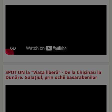
SPOT ON la "Viaţa liberă" - De la Chișinău la
Dunăre. Galațiul, prin ochii basarabenilor