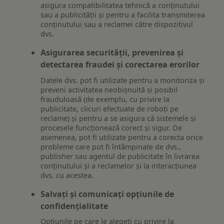
asigura compatibilitatea tehnică a conținutului
sau a publicității și pentru a facilita transmiterea
conținutului sau a reclamei către dispozitivul
dvs.
Asigurarea securității, prevenirea și
detectarea fraudei și corectarea erorilor
Datele dvs. pot fi utilizate pentru a monitoriza și
preveni activitatea neobișnuită și posibil
frauduloasă (de exemplu, cu privire la
publicitate, clicuri efectuate de roboți pe
reclame) și pentru a se asigura că sistemele și
procesele funcționează corect și sigur. De
asemenea, pot fi utilizate pentru a corecta orice
probleme care pot fi întâmpinate de dvs.,
publisher sau agentul de publicitate în livrarea
conținutului și a reclamelor și la interacțiunea
dvs. cu acestea.
Salvați și comunicați opțiunile de
confidențialitate
Opțiunile pe care le alegeți cu privire la