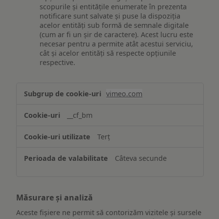
scopurile și entitățile enumerate în prezenta
notificare sunt salvate și puse la dispoziția
acelor entități sub formă de semnale digitale
(cum ar fi un șir de caractere). Acest lucru este
necesar pentru a permite atât acestui serviciu,
cât și acelor entități să respecte opțiunile
respective.
Asigurarea
vimeo.com
funcționalităților
website-
__cf_bm
ului
Terț
Câteva secunde
Măsurare și analiză
Aceste fișiere ne permit să contorizăm vizitele și sursele