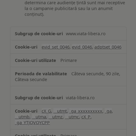
determina care audiențe țintă sunt mai receptive
la o campanie publicitară sau la un anumit
conținut).
Măsurare
www.viata-libera.ro
și
analiză
evid_set_0046
,
evid_0046
,
adptset_0046
Primare
Câteva secunde, 90 zile,
Câteva secunde
viata-libera.ro
cX_G
,
__utmt
,
_ga_xxxxxxxxxx
,
_ga
,
__utmb
,
__utma
,
__utmz
,
__utmc
,
cX_P
,
_ga_YTJQVQYCPP
Primare