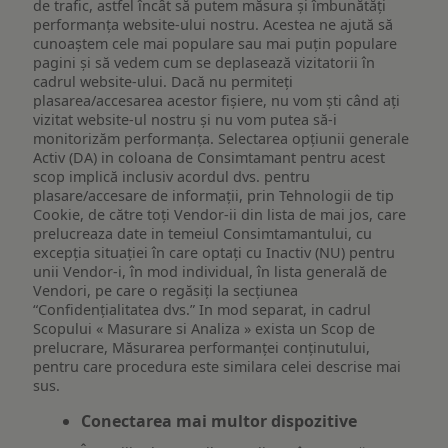
de trafic, astfel încât să putem măsura și îmbunătăți
performanța website-ului nostru. Acestea ne ajută să
cunoaștem cele mai populare sau mai puțin populare
pagini și să vedem cum se deplasează vizitatorii în
cadrul website-ului. Dacă nu permiteți
plasarea/accesarea acestor fișiere, nu vom ști când ați
vizitat website-ul nostru și nu vom putea să-i
monitorizăm performanța. Selectarea opțiunii generale
Activ (DA) in coloana de Consimtamant pentru acest
scop implică inclusiv acordul dvs. pentru
plasare/accesare de informații, prin Tehnologii de tip
Cookie, de către toți Vendor-ii din lista de mai jos, care
prelucreaza date in temeiul Consimtamantului, cu
excepția situației în care optați cu Inactiv (NU) pentru
unii Vendor-i, în mod individual, în lista generală de
Vendori, pe care o regăsiți la secțiunea
“Confidențialitatea dvs.” In mod separat, in cadrul
Scopului « Masurare si Analiza » exista un Scop de
prelucrare, Măsurarea performanței conținutului,
pentru care procedura este similara celei descrise mai
sus.
Conectarea mai multor dispozitive