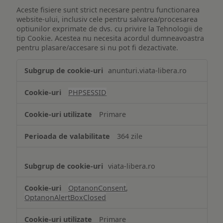
Aceste fisiere sunt strict necesare pentru functionarea
website-ului, inclusiv cele pentru salvarea/procesarea
optiunilor exprimate de dvs. cu privire la Tehnologii de
tip Cookie. Acestea nu necesita acordul dumneavoastra
pentru plasare/accesare si nu pot fi dezactivate.
Tehnologii
anunturi.viata-libera.ro
de
tip
PHPSESSID
Cookie
strict
Primare
necesare
364 zile
viata-libera.ro
OptanonConsent
,
OptanonAlertBoxClosed
Primare