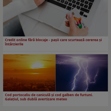
Credit online fără blocaje - pașii care scurtează cererea și
întârzierile
Cod portocaliu de caniculă și cod galben de furtuni.
Galațiul, sub dublă avertizare meteo