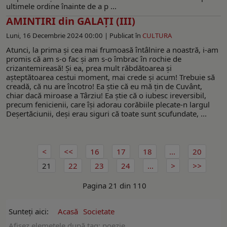
ultimele ordine înainte de a p ...
AMINTIRI din GALAȚI (III)
Luni, 16 Decembrie 2024 00:00 |
Publicat în
CULTURA
Atunci, la prima şi cea mai frumoasă întâlnire a noastră, i-am
promis că am s-o fac şi am s-o îmbrac în rochie de
crizantemireasă! Şi ea, prea mult răbdătoarea şi
aşteptătoarea cestui moment, mai crede şi acum! Trebuie să
creadă, că nu are încotro! Ea ştie că eu mă ţin de Cuvânt,
chiar dacă miroase a Târziu! Ea ştie că o iubesc ireversibil,
precum fenicienii, care îşi adorau corăbiile plecate-n largul
Deşertăciunii, deşi erau siguri că toate sunt scufundate, ...
16
17
18
...
20
21
22
23
24
...
Pagina 21 din 110
Sunteți aici:
Acasă
Societate
Afişez elemetele după tag: poezie