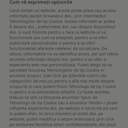
Cum vă exprimați opțiunile
Cand vizitati un website, acesta poate plasa sau accesa
informatii pe/din browserul dvs., prin intermediul
Tehnologiilor de tip Cookie. Aceste informatii ar putea
fi despre dvs., preferintele dvs. sau despre dispozitivul
dvs. si sunt folosite pentru a face ca website-ul sa
functioneze asa cum va asteptati, pentru a va oferi
publicitate personalizata si pentru a va oferi
functionalitati aferente retelelor de socializare. De
obicei, informatiile nu va identifica direct, dar pot retine
anumite informatii despre dvs. pentru a va oferi o
experienta web mai personalizata. Puteti alege sa nu
permiteti folosirea Tehnologiilor de tip Cookie in
anumite scopuri. Dati click pe diferitele rubrici ale
categoriilor de mai jos pentru a afla mai multe despre
scopurile in care putem folosi Tehnologii de tip Cookie
si pentru a va personaliza setarile. Cu toate acestea,
trebuie sa stiti ca blocarea anumitor tipuri de
Tehnologii de tip Cookie sau a anumitor Vendor-i poate
influenta experienta dvs. pe website si serviciile pe care
le putem oferi. In orice moment al vizitei dvs. pe
website, puteti modifica o setare anterioara, prin click
pe sectiunea Modifica setari confidentialitate, din josul