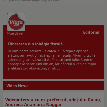
Editorial
Viaţa Liberă
Eliberarea din iobăgia fiscală
În dimineața aceasta, la cafea, cu o țigară aprinsă
alături, am avut o mică epifanie fiscală. M-am uitat în
calendar și am văzut că e sfârșitul lunii iulie. Suntem
aproape la șapte luni din an, iar gândul a venit simplu
și eliberator: abia acum, simb ...
Video News
Videointerviu cu ex-prefectul judeţului Galaţi,
Andreea Anamaria Naggar