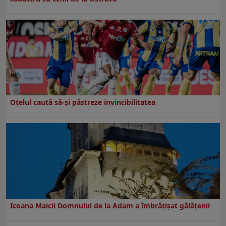
Oțelul caută să-și păstreze invincibilitatea
Icoana Maicii Domnului de la Adam a îmbrățișat gălățenii