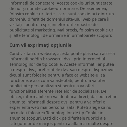
informații de conectare. Aceste cookie-uri sunt setate
de noi și numite cookie-uri primare. De asemenea,
folosim cookie-uri terțe - care sunt cookie-uri dintr-un
domeniu diferit de domeniul site-ului web pe care îl
vizitați - pentru a sprijini eforturile noastre de
publicitate și marketing. Mai precis, folosim cookie-uri
și alte tehnologii de urmărire în următoarele scopuri:
Cum vă exprimați opțiunile
Cand vizitati un website, acesta poate plasa sau accesa
informatii pe/din browserul dvs., prin intermediul
Tehnologiilor de tip Cookie. Aceste informatii ar putea
fi despre dvs., preferintele dvs. sau despre dispozitivul
dvs. si sunt folosite pentru a face ca website-ul sa
functioneze asa cum va asteptati, pentru a va oferi
publicitate personalizata si pentru a va oferi
functionalitati aferente retelelor de socializare. De
obicei, informatiile nu va identifica direct, dar pot retine
anumite informatii despre dvs. pentru a va oferi o
experienta web mai personalizata. Puteti alege sa nu
permiteti folosirea Tehnologiilor de tip Cookie in
anumite scopuri. Dati click pe diferitele rubrici ale
categoriilor de mai jos pentru a afla mai multe despre