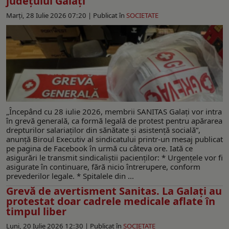
județului Galați"
Marți, 28 Iulie 2026 07:20 |
Publicat în
SOCIETATE
„Începând cu 28 iulie 2026, membrii SANITAS Galați vor intra
în grevă generală, ca formă legală de protest pentru apărarea
drepturilor salariaților din sănătate și asistență socială”,
anunţă Biroul Executiv al sindicatului printr-un mesaj publicat
pe pagina de Facebook în urmă cu câteva ore. Iată ce
asigurări le transmit sindicaliştii pacienţilor: * Urgențele vor fi
asigurate în continuare, fără nicio întrerupere, conform
prevederilor legale. * Spitalele din ...
Grevă de avertisment Sanitas. La Galaţi au
protestat doar cadrele medicale aflate în
timpul liber
Luni, 20 Iulie 2026 12:30 |
Publicat în
SOCIETATE