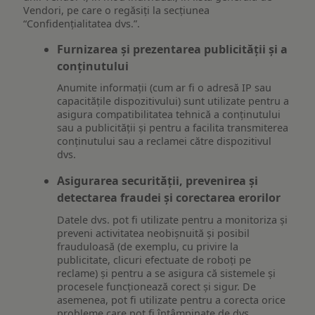
Vendori, pe care o regăsiți la secțiunea
“Confidențialitatea dvs.”.
Furnizarea și prezentarea publicității și a
conținutului
Anumite informații (cum ar fi o adresă IP sau
capacitățile dispozitivului) sunt utilizate pentru a
asigura compatibilitatea tehnică a conținutului
sau a publicității și pentru a facilita transmiterea
conținutului sau a reclamei către dispozitivul
dvs.
Asigurarea securității, prevenirea și
detectarea fraudei și corectarea erorilor
Datele dvs. pot fi utilizate pentru a monitoriza și
preveni activitatea neobișnuită și posibil
frauduloasă (de exemplu, cu privire la
publicitate, clicuri efectuate de roboți pe
reclame) și pentru a se asigura că sistemele și
procesele funcționează corect și sigur. De
asemenea, pot fi utilizate pentru a corecta orice
probleme care pot fi întâmpinate de dvs.,