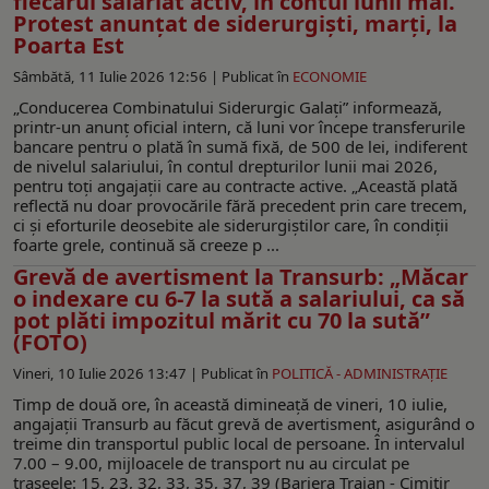
fiecărui salariat activ, în contul lunii mai.
Protest anunțat de siderurgiști, marți, la
Poarta Est
Sâmbătă, 11 Iulie 2026 12:56 |
Publicat în
ECONOMIE
„Conducerea Combinatului Siderurgic Galați” informează,
printr-un anunț oficial intern, că luni vor începe transferurile
bancare pentru o plată în sumă fixă, de 500 de lei, indiferent
de nivelul salariului, în contul drepturilor lunii mai 2026,
pentru toți angajații care au contracte active. „Această plată
reflectă nu doar provocările fără precedent prin care trecem,
ci și eforturile deosebite ale siderurgiștilor care, în condiții
foarte grele, continuă să creeze p ...
Grevă de avertisment la Transurb: „Măcar
o indexare cu 6-7 la sută a salariului, ca să
pot plăti impozitul mărit cu 70 la sută”
(FOTO)
Vineri, 10 Iulie 2026 13:47 |
Publicat în
POLITICĂ - ADMINISTRAŢIE
Timp de două ore, în această dimineaţă de vineri, 10 iulie,
angajaţii Transurb au făcut grevă de avertisment, asigurând o
treime din transportul public local de persoane. În intervalul
7.00 – 9.00, mijloacele de transport nu au circulat pe
traseele: 15, 23, 32, 33, 35, 37, 39 (Bariera Traian - Cimitir