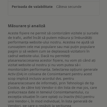
Câteva secunde
Măsurare și analiză
Aceste fișiere ne permit să contorizăm vizitele și sursele
de trafic, astfel încât să putem măsura și îmbunătăți
performanța website-ului nostru. Acestea ne ajută să
cunoaștem cele mai populare sau mai puțin populare
pagini și să vedem cum se deplasează vizitatorii în
cadrul website-ului. Dacă nu permiteți
plasarea/accesarea acestor fișiere, nu vom ști când ați
vizitat website-ul nostru și nu vom putea să-i
monitorizăm performanța. Selectarea opțiunii generale
Activ (DA) in coloana de Consimtamant pentru acest
scop implică inclusiv acordul dvs. pentru
plasare/accesare de informații, prin Tehnologii de tip
Cookie, de către toți Vendor-ii din lista de mai jos, care
prelucreaza date in temeiul Consimtamantului, cu
excepția situației în care optați cu Inactiv (NU) pentru
unii Vendor-i, în mod individual, în lista generală de
Vendori, pe care o regăsiți la secțiunea