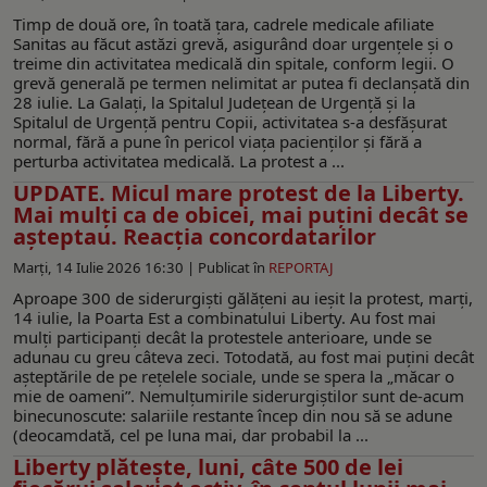
Timp de două ore, în toată ţara, cadrele medicale afiliate
Sanitas au făcut astăzi grevă, asigurând doar urgențele și o
treime din activitatea medicală din spitale, conform legii. O
grevă generală pe termen nelimitat ar putea fi declanşată din
28 iulie. La Galaţi, la Spitalul Judeţean de Urgenţă şi la
Spitalul de Urgenţă pentru Copii, activitatea s-a desfășurat
normal, fără a pune în pericol viața pacienților și fără a
perturba activitatea medicală. La protest a ...
UPDATE. Micul mare protest de la Liberty.
Mai mulți ca de obicei, mai puțini decât se
așteptau. Reacția concordatarilor
Marți, 14 Iulie 2026 16:30 |
Publicat în
REPORTAJ
Aproape 300 de siderurgiști gălățeni au ieșit la protest, marți,
14 iulie, la Poarta Est a combinatului Liberty. Au fost mai
mulți participanți decât la protestele anterioare, unde se
adunau cu greu câteva zeci. Totodată, au fost mai puțini decât
așteptările de pe rețelele sociale, unde se spera la „măcar o
mie de oameni”. Nemulțumirile siderurgiștilor sunt de-acum
binecunoscute: salariile restante încep din nou să se adune
(deocamdată, cel pe luna mai, dar probabil la ...
Liberty plătește, luni, câte 500 de lei