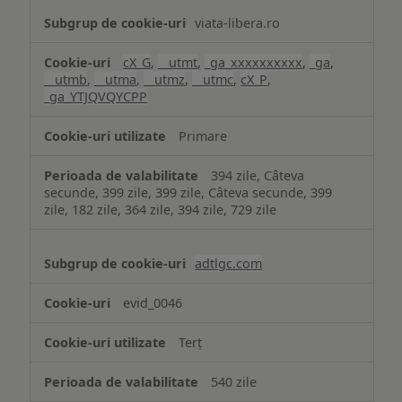
viata-libera.ro
cX_G
,
__utmt
,
_ga_xxxxxxxxxx
,
_ga
,
__utmb
,
__utma
,
__utmz
,
__utmc
,
cX_P
,
_ga_YTJQVQYCPP
Primare
394 zile, Câteva
secunde, 399 zile, 399 zile, Câteva secunde, 399
zile, 182 zile, 364 zile, 394 zile, 729 zile
adtlgc.com
evid_0046
Terț
540 zile