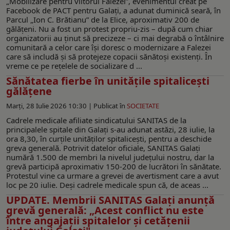
„Mobilizare pentru viitorul Falezei”, evenimentul creat pe
Facebook de PACT pentru Galaţi, a adunat duminică seară, în
Parcul „Ion C. Brătianu” de la Elice, aproximativ 200 de
gălăţeni. Nu a fost un protest propriu-zis – după cum chiar
organizatorii au ţinut să precizeze – ci mai degrabă o întâlnire
comunitară a celor care îşi doresc o modernizare a Falezei
care să includă şi să protejeze copacii sănătoşi existenţi. În
vreme ce pe reţelele de socializare d ...
Sănătatea fierbe în unitățile spitalicești
gălățene
Marți, 28 Iulie 2026 10:30 |
Publicat în
SOCIETATE
Cadrele medicale afiliate sindicatului SANITAS de la
principalele spitale din Galaţi s-au adunat astăzi, 28 iulie, la
ora 8,30, în curțile unităților spitalicești, pentru a deschide
greva generală. Potrivit datelor oficiale, SANITAS Galaţi
numără 1.500 de membri la nivelul judeţului nostru, dar la
grevă participă aproximativ 150-200 de lucrători în sănătate.
Protestul vine ca urmare a grevei de avertisment care a avut
loc pe 20 iulie. Deși cadrele medicale spun că, de aceas ...
UPDATE. Membrii SANITAS Galaţi anunţă
grevă generală: „Acest conflict nu este
între angajații spitalelor și cetățenii