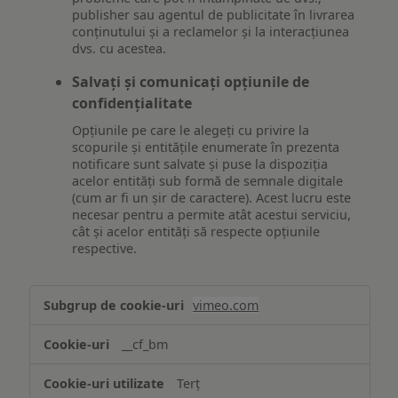
publisher sau agentul de publicitate în livrarea
conținutului și a reclamelor și la interacțiunea
dvs. cu acestea.
Salvați și comunicați opțiunile de
confidențialitate
Opțiunile pe care le alegeți cu privire la
scopurile și entitățile enumerate în prezenta
notificare sunt salvate și puse la dispoziția
acelor entități sub formă de semnale digitale
(cum ar fi un șir de caractere). Acest lucru este
necesar pentru a permite atât acestui serviciu,
cât și acelor entități să respecte opțiunile
respective.
Asigurarea
vimeo.com
funcționalităților
website-
__cf_bm
ului
Terț