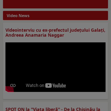
Video News
Videointerviu cu ex-prefectul judeţului Galaţi,
Andreea Anamaria Naggar
SPOT ON la "Viaţa liberă" - De la Chișinău la