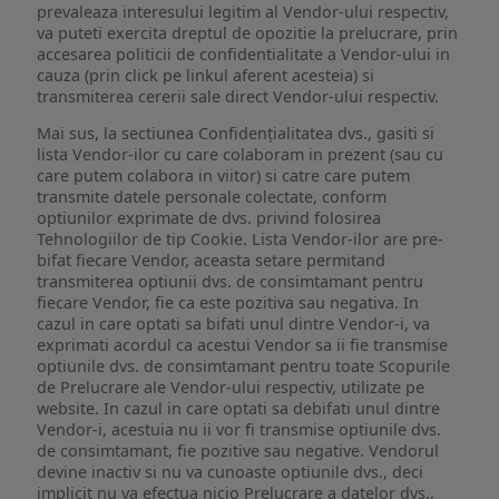
prevaleaza interesului legitim al Vendor-ului respectiv,
va puteti exercita dreptul de opozitie la prelucrare, prin
accesarea politicii de confidentialitate a Vendor-ului in
cauza (prin click pe linkul aferent acesteia) si
transmiterea cererii sale direct Vendor-ului respectiv.
Mai sus, la sectiunea Confidențialitatea dvs., gasiti si
lista Vendor-ilor cu care colaboram in prezent (sau cu
care putem colabora in viitor) si catre care putem
transmite datele personale colectate, conform
optiunilor exprimate de dvs. privind folosirea
Tehnologiilor de tip Cookie. Lista Vendor-ilor are pre-
bifat fiecare Vendor, aceasta setare permitand
transmiterea optiunii dvs. de consimtamant pentru
fiecare Vendor, fie ca este pozitiva sau negativa. In
cazul in care optati sa bifati unul dintre Vendor-i, va
exprimati acordul ca acestui Vendor sa ii fie transmise
optiunile dvs. de consimtamant pentru toate Scopurile
de Prelucrare ale Vendor-ului respectiv, utilizate pe
website. In cazul in care optati sa debifati unul dintre
Vendor-i, acestuia nu ii vor fi transmise optiunile dvs.
de consimtamant, fie pozitive sau negative. Vendorul
devine inactiv si nu va cunoaste optiunile dvs., deci
implicit nu va efectua nicio Prelucrare a datelor dvs.,