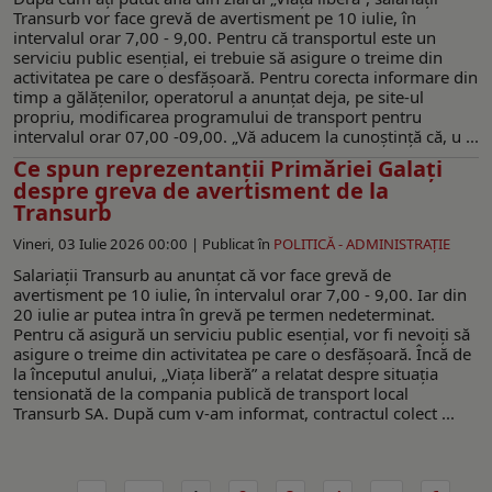
Transurb vor face grevă de avertisment pe 10 iulie, în
intervalul orar 7,00 - 9,00. Pentru că transportul este un
serviciu public esențial, ei trebuie să asigure o treime din
activitatea pe care o desfășoară. Pentru corecta informare din
timp a gălățenilor, operatorul a anunțat deja, pe site-ul
propriu, modificarea programului de transport pentru
intervalul orar 07,00 -09,00. „Vă aducem la cunoștință că, u ...
Ce spun reprezentanții Primăriei Galați
despre greva de avertisment de la
Transurb
Vineri, 03 Iulie 2026 00:00 |
Publicat în
POLITICĂ - ADMINISTRAŢIE
Salariaţii Transurb au anunţat că vor face grevă de
avertisment pe 10 iulie, în intervalul orar 7,00 - 9,00. Iar din
20 iulie ar putea intra în grevă pe termen nedeterminat.
Pentru că asigură un serviciu public esențial, vor fi nevoiți să
asigure o treime din activitatea pe care o desfășoară. Încă de
la începutul anului, „Viața liberă” a relatat despre situația
tensionată de la compania publică de transport local
Transurb SA. După cum v-am informat, contractul colect ...