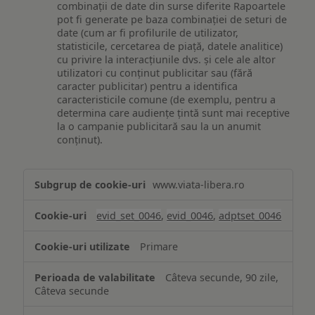
combinații de date din surse diferite Rapoartele
pot fi generate pe baza combinației de seturi de
date (cum ar fi profilurile de utilizator,
statisticile, cercetarea de piață, datele analitice)
cu privire la interacțiunile dvs. și cele ale altor
utilizatori cu conținut publicitar sau (fără
caracter publicitar) pentru a identifica
caracteristicile comune (de exemplu, pentru a
determina care audiențe țintă sunt mai receptive
la o campanie publicitară sau la un anumit
conținut).
Măsurare
www.viata-libera.ro
și
analiză
evid_set_0046
,
evid_0046
,
adptset_0046
Primare
Câteva secunde, 90 zile,
Câteva secunde