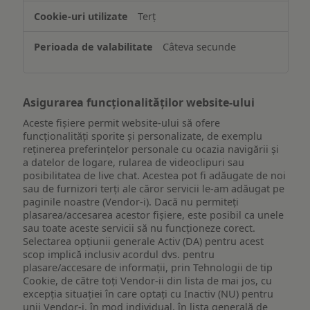
de
Terț
pe
un
Câteva secunde
dispozitiv
Asigurarea funcționalităților website-ului
Aceste fișiere permit website-ului să ofere
funcționalități sporite și personalizate, de exemplu
reţinerea preferinţelor personale cu ocazia navigării și
a datelor de logare, rularea de videoclipuri sau
posibilitatea de live chat. Acestea pot fi adăugate de noi
sau de furnizori terți ale căror servicii le-am adăugat pe
paginile noastre (Vendor-i). Dacă nu permiteți
plasarea/accesarea acestor fișiere, este posibil ca unele
sau toate aceste servicii să nu funcționeze corect.
Selectarea opțiunii generale Activ (DA) pentru acest
scop implică inclusiv acordul dvs. pentru
plasare/accesare de informații, prin Tehnologii de tip
Cookie, de către toți Vendor-ii din lista de mai jos, cu
excepția situației în care optați cu Inactiv (NU) pentru
unii Vendor-i, în mod individual, în lista generală de