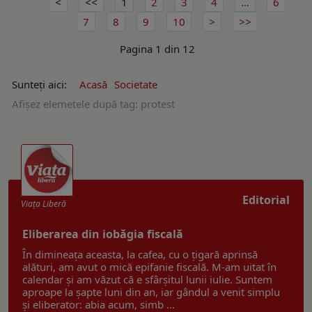
1
2
3
4
...
6
7
8
9
10
Pagina 1 din 12
Sunteți aici:
Acasă
Societate
Afişez elemetele după tag: protest
Editorial
Viaţa Liberă
Eliberarea din iobăgia fiscală
În dimineața aceasta, la cafea, cu o țigară aprinsă
alături, am avut o mică epifanie fiscală. M-am uitat în
calendar și am văzut că e sfârșitul lunii iulie. Suntem
aproape la șapte luni din an, iar gândul a venit simplu
și eliberator: abia acum, simb ...