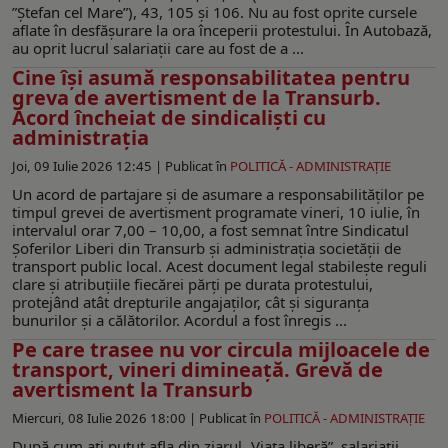
”Ștefan cel Mare”), 43, 105 și 106. Nu au fost oprite cursele
aflate în desfăşurare la ora începerii protestului. În Autobază,
au oprit lucrul salariaţii care au fost de a ...
Cine îşi asumă responsabilitatea pentru
greva de avertisment de la Transurb.
Acord încheiat de sindicalişti cu
administraţia
Joi, 09 Iulie 2026 12:45 |
Publicat în
POLITICĂ - ADMINISTRAŢIE
Un acord de partajare şi de asumare a responsabilităţilor pe
timpul grevei de avertisment programate vineri, 10 iulie, în
intervalul orar 7,00 – 10,00, a fost semnat între Sindicatul
Şoferilor Liberi din Transurb şi administraţia societăţii de
transport public local. Acest document legal stabilește reguli
clare și atribuțiile fiecărei părți pe durata protestului,
protejând atât drepturile angajaților, cât și siguranța
bunurilor şi a călătorilor. Acordul a fost înregis ...
Pe care trasee nu vor circula mijloacele de
transport, vineri dimineață. Grevă de
avertisment la Transurb
Miercuri, 08 Iulie 2026 18:00 |
Publicat în
POLITICĂ - ADMINISTRAŢIE
După cum ați putut afla din ziarul „Viața liberă”, salariații