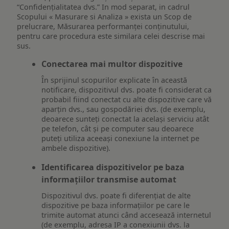
“Confidențialitatea dvs.” In mod separat, in cadrul
Scopului « Masurare si Analiza » exista un Scop de
prelucrare, Măsurarea performanței conținutului,
pentru care procedura este similara celei descrise mai
sus.
Conectarea mai multor dispozitive
În sprijinul scopurilor explicate în această
notificare, dispozitivul dvs. poate fi considerat ca
probabil fiind conectat cu alte dispozitive care vă
aparțin dvs., sau gospodăriei dvs. (de exemplu,
deoarece sunteți conectat la același serviciu atât
pe telefon, cât și pe computer sau deoarece
puteți utiliza aceeași conexiune la internet pe
ambele dispozitive).
Identificarea dispozitivelor pe baza
informațiilor transmise automat
Dispozitivul dvs. poate fi diferențiat de alte
dispozitive pe baza informațiilor pe care le
trimite automat atunci când accesează internetul
(de exemplu, adresa IP a conexiunii dvs. la