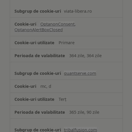
viata-libera.ro
OptanonConsent
,
OptanonAlertBoxClosed
Primare
364 zile, 364 zile
quantserve.com
mc, d
Terț
365 zile, 90 zile
tribalfusion.com