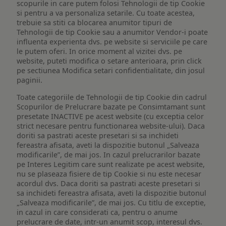
scopurile in care putem folosi Tehnologii de tip Cookie
si pentru a va personaliza setarile. Cu toate acestea,
trebuie sa stiti ca blocarea anumitor tipuri de
Tehnologii de tip Cookie sau a anumitor Vendor-i poate
influenta experienta dvs. pe website si serviciile pe care
le putem oferi. In orice moment al vizitei dvs. pe
website, puteti modifica o setare anterioara, prin click
pe sectiunea Modifica setari confidentialitate, din josul
paginii.
Toate categoriile de Tehnologii de tip Cookie din cadrul
Scopurilor de Prelucrare bazate pe Consimtamant sunt
presetate INACTIVE pe acest website (cu exceptia celor
strict necesare pentru functionarea website-ului). Daca
doriti sa pastrati aceste presetari si sa inchideti
fereastra afisata, aveti la dispozitie butonul „Salveaza
modificarile”, de mai jos. In cazul prelucrarilor bazate
pe Interes Legitim care sunt realizate pe acest website,
nu se plaseaza fisiere de tip Cookie si nu este necesar
acordul dvs. Daca doriti sa pastrati aceste presetari si
sa inchideti fereastra afisata, aveti la dispozitie butonul
„Salveaza modificarile”, de mai jos. Cu titlu de exceptie,
in cazul in care considerati ca, pentru o anume
prelucrare de date, intr-un anumit scop, interesul dvs.