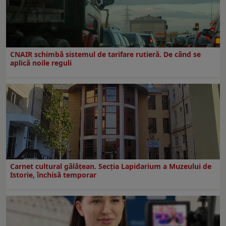
CNAIR schimbă sistemul de tarifare rutieră. De când se
aplică noile reguli
Carnet cultural gălăţean. Secţia Lapidarium a Muzeului de
Istorie, închisă temporar