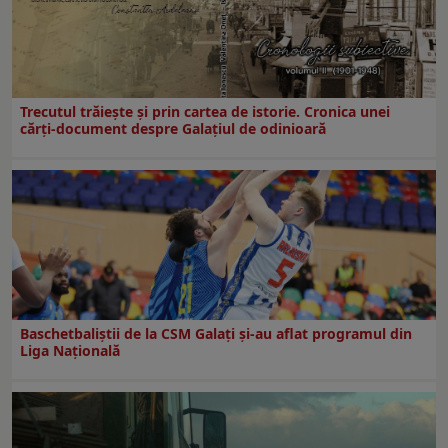
Trecutul trăiește și prin cartea de istorie. Cronica unei
cărți-document despre Galațiul de odinioară
Baschetbaliștii de la CSM Galați și-au aflat programul din
Liga Națională