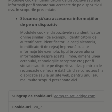
Modulele cookie, identificatorii de dispozitive sau alte
informații pot fi stocate sau accesate de pe dispozitivul
dvs. în scopurile prezentate.
Stocarea și/sau accesarea informațiilor
de pe un dispozitiv
Modulele cookie, dispozitivele sau identificatorii
online similari (de exemplu, identificatorii de
autentificare, identificatorii alocați aleatoriu,
identificatorii de rețea) împreună cu alte
informații (de exemplu, tipul browserului și
informațiile despre acesta, limba, dimensiunea
ecranului, tehnologiile acceptate etc.) pot fi
stocate sau citite pe dispozitivul dvs. pentru a le
recunoaște de fiecare dată când se conectează la
o aplicație sau la un site web, pentru unul sau
mai multe scopuri prezentate aici.
Stocarea
admp-tc-sati.adtlgc.com
și/sau
accesarea
cX_P
informațiilor