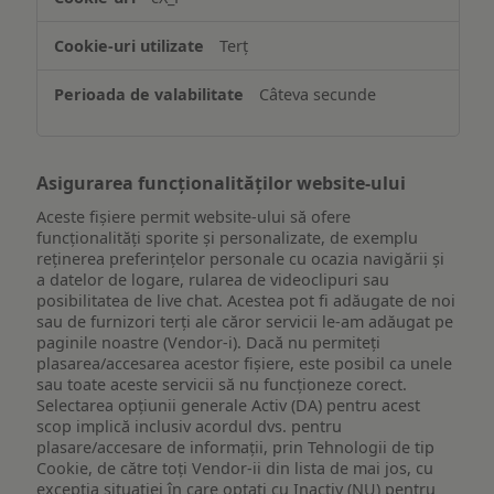
informațiilor
de
Terț
pe
un
Câteva secunde
dispozitiv
Asigurarea funcționalităților website-ului
Aceste fișiere permit website-ului să ofere
funcționalități sporite și personalizate, de exemplu
reţinerea preferinţelor personale cu ocazia navigării și
a datelor de logare, rularea de videoclipuri sau
posibilitatea de live chat. Acestea pot fi adăugate de noi
sau de furnizori terți ale căror servicii le-am adăugat pe
paginile noastre (Vendor-i). Dacă nu permiteți
plasarea/accesarea acestor fișiere, este posibil ca unele
sau toate aceste servicii să nu funcționeze corect.
Selectarea opțiunii generale Activ (DA) pentru acest
scop implică inclusiv acordul dvs. pentru
plasare/accesare de informații, prin Tehnologii de tip
Cookie, de către toți Vendor-ii din lista de mai jos, cu
excepția situației în care optați cu Inactiv (NU) pentru