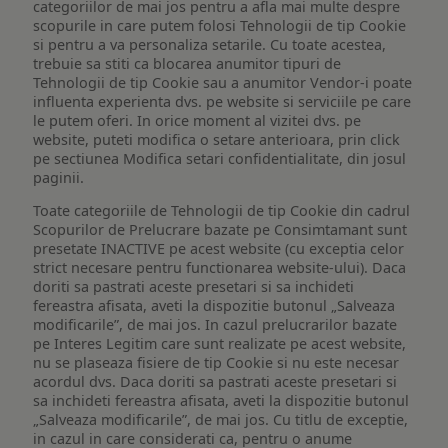
categoriilor de mai jos pentru a afla mai multe despre
scopurile in care putem folosi Tehnologii de tip Cookie
si pentru a va personaliza setarile. Cu toate acestea,
trebuie sa stiti ca blocarea anumitor tipuri de
Tehnologii de tip Cookie sau a anumitor Vendor-i poate
influenta experienta dvs. pe website si serviciile pe care
le putem oferi. In orice moment al vizitei dvs. pe
website, puteti modifica o setare anterioara, prin click
pe sectiunea Modifica setari confidentialitate, din josul
paginii.
Toate categoriile de Tehnologii de tip Cookie din cadrul
Scopurilor de Prelucrare bazate pe Consimtamant sunt
presetate INACTIVE pe acest website (cu exceptia celor
strict necesare pentru functionarea website-ului). Daca
doriti sa pastrati aceste presetari si sa inchideti
fereastra afisata, aveti la dispozitie butonul „Salveaza
modificarile”, de mai jos. In cazul prelucrarilor bazate
pe Interes Legitim care sunt realizate pe acest website,
nu se plaseaza fisiere de tip Cookie si nu este necesar
acordul dvs. Daca doriti sa pastrati aceste presetari si
sa inchideti fereastra afisata, aveti la dispozitie butonul
„Salveaza modificarile”, de mai jos. Cu titlu de exceptie,
in cazul in care considerati ca, pentru o anume