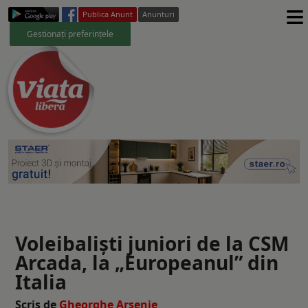
≡
Publica Anunt
Anunturi
Gestionați preferințele
Voleibaliști juniori de la CSM
Arcada, la „Europeanul” din
Italia
Scris de
Gheorghe Arsenie