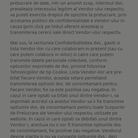
prelucrare de date, intr-un anumit scop, interesul dvs.
prevaleaza interesului legitim al Vendor-ului respectiv,
va puteti exercita dreptul de opozitie la prelucrare, prin
accesarea politicii de confidentialitate a Vendor-ului in
cauza (prin click pe linkul aferent acesteia) si
transmiterea cererii sale direct Vendor-ului respectiv.
Mai sus, la sectiunea Confidențialitatea dvs., gasiti si
lista Vendor-ilor cu care colaboram in prezent (sau cu
care putem colabora in viitor) si catre care putem
transmite datele personale colectate, conform
optiunilor exprimate de dvs. privind folosirea
Tehnologiilor de tip Cookie. Lista Vendor-ilor are pre-
bifat fiecare Vendor, aceasta setare permitand
transmiterea optiunii dvs. de consimtamant pentru
fiecare Vendor, fie ca este pozitiva sau negativa. In
cazul in care optati sa bifati unul dintre Vendor-i, va
exprimati acordul ca acestui Vendor sa ii fie transmise
optiunile dvs. de consimtamant pentru toate Scopurile
de Prelucrare ale Vendor-ului respectiv, utilizate pe
website. In cazul in care optati sa debifati unul dintre
Vendor-i, acestuia nu ii vor fi transmise optiunile dvs.
de consimtamant, fie pozitive sau negative. Vendorul
devine inactiv si nu va cunoaste optiunile dvs., deci