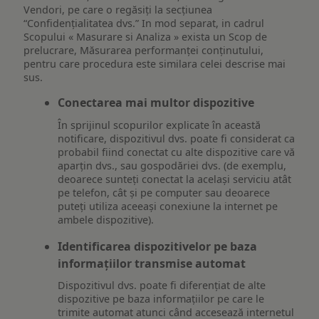
Vendori, pe care o regăsiți la secțiunea
“Confidențialitatea dvs.” In mod separat, in cadrul
Scopului « Masurare si Analiza » exista un Scop de
prelucrare, Măsurarea performanței conținutului,
pentru care procedura este similara celei descrise mai
sus.
Conectarea mai multor dispozitive
În sprijinul scopurilor explicate în această
notificare, dispozitivul dvs. poate fi considerat ca
probabil fiind conectat cu alte dispozitive care vă
aparțin dvs., sau gospodăriei dvs. (de exemplu,
deoarece sunteți conectat la același serviciu atât
pe telefon, cât și pe computer sau deoarece
puteți utiliza aceeași conexiune la internet pe
ambele dispozitive).
Identificarea dispozitivelor pe baza
informațiilor transmise automat
Dispozitivul dvs. poate fi diferențiat de alte
dispozitive pe baza informațiilor pe care le
trimite automat atunci când accesează internetul