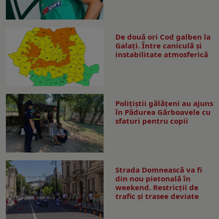
De două ori Cod galben la
Galaţi. Între caniculă şi
instabilitate atmosferică
Polițiștii gălățeni au ajuns
în Pădurea Gârboavele cu
sfaturi pentru copii
Strada Domnească va fi
din nou pietonală în
weekend. Restricţii de
trafic şi trasee deviate