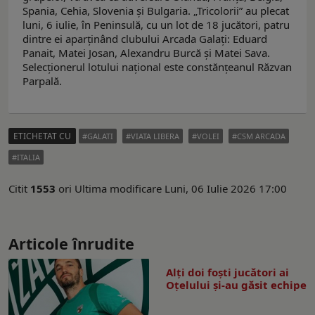
Spania, Cehia, Slovenia și Bulgaria. „Tricolorii” au plecat
luni, 6 iulie, în Peninsulă, cu un lot de 18 jucători, patru
dintre ei aparținând clubului Arcada Galați: Eduard
Panait, Matei Josan, Alexandru Burcă și Matei Sava.
Selecţionerul lotului naţional este constănţeanul Răzvan
Parpală.
ETICHETAT CU
GALATI
VIATA LIBERA
VOLEI
CSM ARCADA
ITALIA
Citit
1553
ori
Ultima modificare Luni, 06 Iulie 2026 17:00
Articole înrudite
Alți doi foști jucători ai
Oțelului și-au găsit echipe