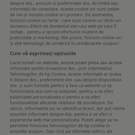
despre dvs., precum și preferințele dvs. de limbă sau
informații de conectare. Aceste cookie-uri sunt setate
de noi și numite cookie-uri primare. De asemenea,
folosim cookie-uri terțe - care sunt cookie-uri dintr-un
domeniu diferit de domeniul site-ului web pe care îl
vizitați - pentru a sprijini eforturile noastre de
publicitate și marketing. Mai precis, folosim cookie-uri
și alte tehnologii de urmărire în următoarele scopuri:
Cum vă exprimați opțiunile
Cand vizitati un website, acesta poate plasa sau accesa
informatii pe/din browserul dvs., prin intermediul
Tehnologiilor de tip Cookie. Aceste informatii ar putea
fi despre dvs., preferintele dvs. sau despre dispozitivul
dvs. si sunt folosite pentru a face ca website-ul sa
functioneze asa cum va asteptati, pentru a va oferi
publicitate personalizata si pentru a va oferi
functionalitati aferente retelelor de socializare. De
obicei, informatiile nu va identifica direct, dar pot retine
anumite informatii despre dvs. pentru a va oferi o
experienta web mai personalizata. Puteti alege sa nu
permiteti folosirea Tehnologiilor de tip Cookie in
anumite scopuri. Dati click pe diferitele rubrici ale