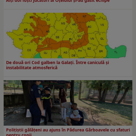
Alți doi foști jucători ai Oțelului și-au găsit echipe
De două ori Cod galben la Galaţi. Între caniculă şi
instabilitate atmosferică
Polițiștii gălățeni au ajuns în Pădurea Gârboavele cu sfaturi
pentru copii