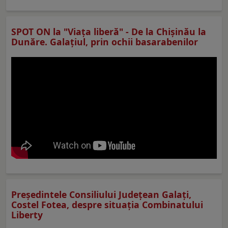
SPOT ON la "Viaţa liberă" - De la Chișinău la
Dunăre. Galațiul, prin ochii basarabenilor
Preşedintele Consiliului Judeţean Galaţi,
Costel Fotea, despre situaţia Combinatului
Liberty