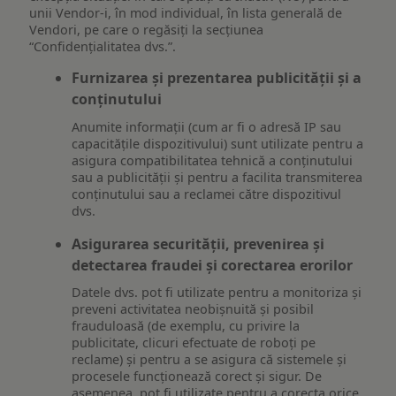
unii Vendor-i, în mod individual, în lista generală de
Vendori, pe care o regăsiți la secțiunea
“Confidențialitatea dvs.”.
Furnizarea și prezentarea publicității și a
conținutului
Anumite informații (cum ar fi o adresă IP sau
capacitățile dispozitivului) sunt utilizate pentru a
asigura compatibilitatea tehnică a conținutului
sau a publicității și pentru a facilita transmiterea
conținutului sau a reclamei către dispozitivul
dvs.
Asigurarea securității, prevenirea și
detectarea fraudei și corectarea erorilor
Datele dvs. pot fi utilizate pentru a monitoriza și
preveni activitatea neobișnuită și posibil
frauduloasă (de exemplu, cu privire la
publicitate, clicuri efectuate de roboți pe
reclame) și pentru a se asigura că sistemele și
procesele funcționează corect și sigur. De
asemenea, pot fi utilizate pentru a corecta orice