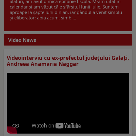
alături, am avut o mică epifanie fiscală. M-am uitat în
calendar și am văzut că e sfârșitul lunii iulie. Suntem
aproape la șapte luni din an, iar gândul a venit simplu
și eliberator: abia acum, simb ...
Video News
Videointerviu cu ex-prefectul judeţului Galaţi,
Andreea Anamaria Naggar