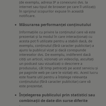
(de exemplu, adresa IP a conexiunii dvs. la
internet sau tipul de browser pe care îl utilizați)
în sprijinul scopurilor expuse în această
notificare.
Măsurarea performanței conținutului
Informațiile cu privire la conținutul care vă este
prezentat și la modul în care interacționați cu
acesta pot fi utilizate pentru a stabili dacă, de
exemplu, conținutul (fără caracter publicitar) a
ajuns la publicul vizat și dacă corespunde
intereselor dvs. De exemplu, indiferent dacă
citiți un articol, vizionați un videoclip, ascultați
un podcast sau vizualizați o descriere a
produsului, cât timp petreceți pe acest serviciu și
pe paginile web pe care le vizitați etc. Acest lucru
este foarte util pentru a înțelege relevanța
conținutului (fără caracter publicitar) care vă
este prezentat.
Înțelegerea publicului prin statistici sau
combinații de date din surse diferite