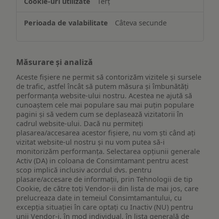
Terț
Câteva secunde
Măsurare și analiză
Aceste fișiere ne permit să contorizăm vizitele și sursele
de trafic, astfel încât să putem măsura și îmbunătăți
performanța website-ului nostru. Acestea ne ajută să
cunoaștem cele mai populare sau mai puțin populare
pagini și să vedem cum se deplasează vizitatorii în
cadrul website-ului. Dacă nu permiteți
plasarea/accesarea acestor fișiere, nu vom ști când ați
vizitat website-ul nostru și nu vom putea să-i
monitorizăm performanța. Selectarea opțiunii generale
Activ (DA) in coloana de Consimtamant pentru acest
scop implică inclusiv acordul dvs. pentru
plasare/accesare de informații, prin Tehnologii de tip
Cookie, de către toți Vendor-ii din lista de mai jos, care
prelucreaza date in temeiul Consimtamantului, cu
excepția situației în care optați cu Inactiv (NU) pentru
unii Vendor-i, în mod individual, în lista generală de