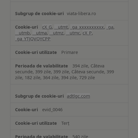
viata-libera.ro
cX_G
,
__utmt
,
_ga_xxxxxxxxxx
,
_ga
,
__utmb
,
__utma
,
__utmz
,
__utmc
,
cX_P
,
_ga_YTJQVQYCPP
Primare
394 zile, Câteva
secunde, 399 zile, 399 zile, Câteva secunde, 399
zile, 182 zile, 364 zile, 394 zile, 729 zile
adtlgc.com
evid_0046
Terț
540 zile