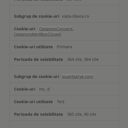
viata-libera.ro
OptanonConsent
,
OptanonAlertBoxClosed
Primare
364 zile, 364 zile
quantserve.com
mc, d
Terț
365 zile, 90 zile