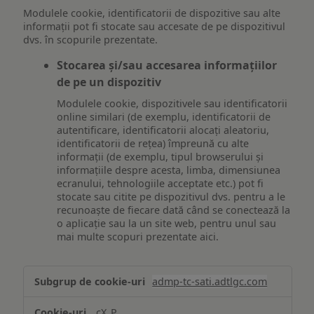
Modulele cookie, identificatorii de dispozitive sau alte
informații pot fi stocate sau accesate de pe dispozitivul
dvs. în scopurile prezentate.
Stocarea și/sau accesarea informațiilor
de pe un dispozitiv
Modulele cookie, dispozitivele sau identificatorii
online similari (de exemplu, identificatorii de
autentificare, identificatorii alocați aleatoriu,
identificatorii de rețea) împreună cu alte
informații (de exemplu, tipul browserului și
informațiile despre acesta, limba, dimensiunea
ecranului, tehnologiile acceptate etc.) pot fi
stocate sau citite pe dispozitivul dvs. pentru a le
recunoaște de fiecare dată când se conectează la
o aplicație sau la un site web, pentru unul sau
mai multe scopuri prezentate aici.
Stocarea
admp-tc-sati.adtlgc.com
și/sau
accesarea
cX_P