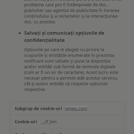
probleme care pot fi întâmpinate de dvs.,
publisher sau agentul de publicitate în livrarea
conținutului și a reclamelor și la interacțiunea
dvs. cu acestea.
Salvați și comunicați opțiunile de
confidențialitate
Opțiunile pe care le alegeți cu privire la
scopurile și entitățile enumerate în prezenta
notificare sunt salvate și puse la dispoziția
acelor entități sub formă de semnale digitale
(cum ar fi un șir de caractere). Acest lucru este
necesar pentru a permite atât acestui serviciu,
cât și acelor entități să respecte opțiunile
respective.
Asigurarea
vimeo.com
funcționalităților
website-
__cf_bm
ului