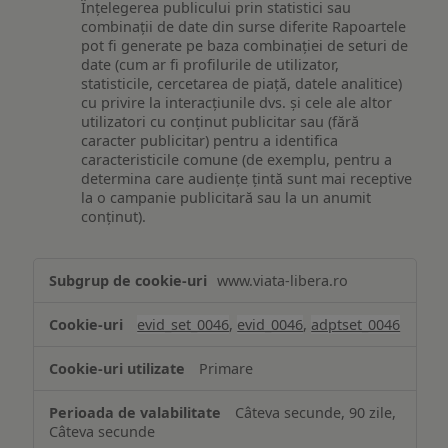
Înțelegerea publicului prin statistici sau
combinații de date din surse diferite Rapoartele
pot fi generate pe baza combinației de seturi de
date (cum ar fi profilurile de utilizator,
statisticile, cercetarea de piață, datele analitice)
cu privire la interacțiunile dvs. și cele ale altor
utilizatori cu conținut publicitar sau (fără
caracter publicitar) pentru a identifica
caracteristicile comune (de exemplu, pentru a
determina care audiențe țintă sunt mai receptive
la o campanie publicitară sau la un anumit
conținut).
Măsurare
www.viata-libera.ro
și
analiză
evid_set_0046
,
evid_0046
,
adptset_0046
Primare
Câteva secunde, 90 zile,
Câteva secunde