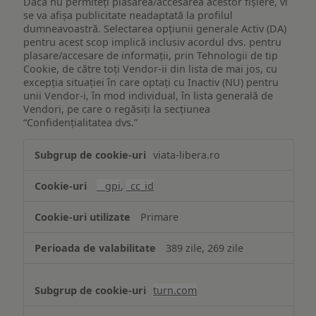
Dacă nu permiteți plasarea/accesarea acestor fișiere, vi
se va afișa publicitate neadaptată la profilul
dumneavoastră. Selectarea opțiunii generale Activ (DA)
pentru acest scop implică inclusiv acordul dvs. pentru
plasare/accesare de informații, prin Tehnologii de tip
Cookie, de către toți Vendor-ii din lista de mai jos, cu
excepția situației în care optați cu Inactiv (NU) pentru
unii Vendor-i, în mod individual, în lista generală de
Vendori, pe care o regăsiți la secțiunea
“Confidențialitatea dvs.”
Publicitate
viata-libera.ro
țintită
(targetată)
__gpi
,
_cc_id
Primare
389 zile, 269 zile
turn.com