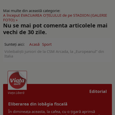
Mai multe din această categorie:
A început EVACUAREA OŢELULUI de pe STADION (GALERIE
FOTO) »
Nu se mai pot comenta articolele mai
vechi de 30 zile.
Sunteți aici:
Acasă
Sport
Voleibaliști juniori de la CSM Arcada, la „Europeanul” din
Italia
Editorial
Viaţa Liberă
Eliberarea din iobăgia fiscală
În dimineața aceasta, la cafea, cu o țigară aprinsă