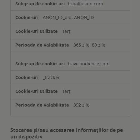
tribalfusion.com
ANON_ID_old, ANON_ID
Terț
365 zile, 89 zile
travelaudience.com
_tracker
Terț
392 zile
Stocarea și/sau accesarea informațiilor de pe
un dispozitiv