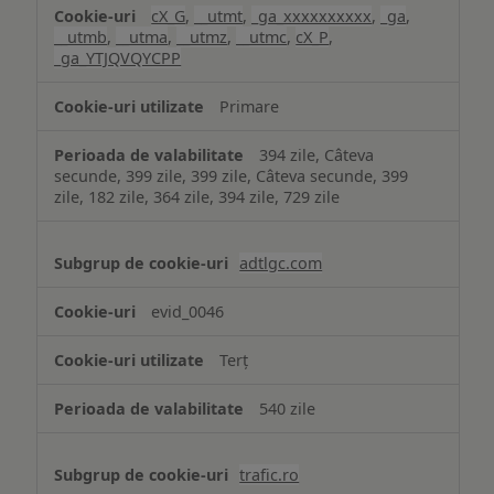
cX_G
,
__utmt
,
_ga_xxxxxxxxxx
,
_ga
,
__utmb
,
__utma
,
__utmz
,
__utmc
,
cX_P
,
_ga_YTJQVQYCPP
Primare
394 zile, Câteva
secunde, 399 zile, 399 zile, Câteva secunde, 399
zile, 182 zile, 364 zile, 394 zile, 729 zile
adtlgc.com
evid_0046
Terț
540 zile
trafic.ro