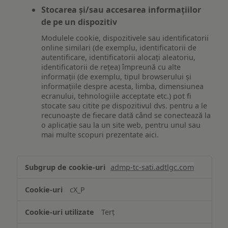
Stocarea și/sau accesarea informațiilor
de pe un dispozitiv
Modulele cookie, dispozitivele sau identificatorii
online similari (de exemplu, identificatorii de
autentificare, identificatorii alocați aleatoriu,
identificatorii de rețea) împreună cu alte
informații (de exemplu, tipul browserului și
informațiile despre acesta, limba, dimensiunea
ecranului, tehnologiile acceptate etc.) pot fi
stocate sau citite pe dispozitivul dvs. pentru a le
recunoaște de fiecare dată când se conectează la
o aplicație sau la un site web, pentru unul sau
mai multe scopuri prezentate aici.
Stocarea
admp-tc-sati.adtlgc.com
și/sau
accesarea
cX_P
informațiilor
de
Terț
pe