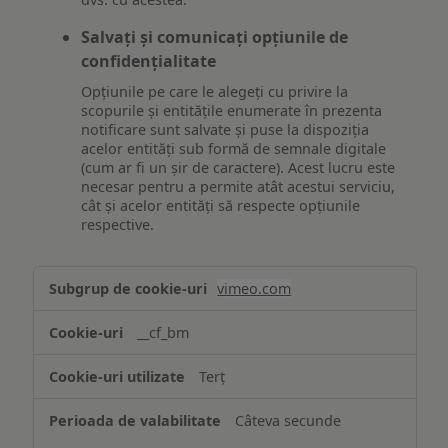
Salvați și comunicați opțiunile de
confidențialitate
Opțiunile pe care le alegeți cu privire la
scopurile și entitățile enumerate în prezenta
notificare sunt salvate și puse la dispoziția
acelor entități sub formă de semnale digitale
(cum ar fi un șir de caractere). Acest lucru este
necesar pentru a permite atât acestui serviciu,
cât și acelor entități să respecte opțiunile
respective.
Asigurarea
vimeo.com
funcționalităților
website-
__cf_bm
ului
Terț
Câteva secunde