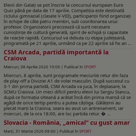
Elevii din Galați se pot înscrie la concursul european Euro
Quiz până pe data de 17 aprilie. Competiția este destinată
ciclului gimnazial (clasele V-VIII), participanții fiind organizați
în echipe de câte patru membri, sub coordonarea unui
profesor. Organizatorii precizează că sunt necesare
cunoștințe de cultură generală, spirit de echipă și capacitate
de reacție rapidă. Concursul va debuta cu etapa județeană,
programată pe 21 aprilie, urmând ca pe 22 aprilie să fie an ...
CSM Arcada, partidă importantă la
Craiova
Miercuri, 08 Aprilie 2026 10:00 |
Publicat în
SPORT
Miercuri, 8 aprilie, sunt programate meciurile retur din faza
de play-off a Diviziei A1 de volei masculin. După succesul cu
3-1 din prima partidă, CSM Arcada va juca, în deplasare, la
SCMU Craiova. Un meci dificil pentru elevii lui Sergiu Stancu,
după ce formația olteană a arătat încă din prima manșă că se
agăță de orice tertip pentru a putea câștiga. Gălățenii au
plecat marți la Craiova, seara au avut un antrenament, iar
miercuri, de la ora 18:00, are loc partida retur. � ...
Slovacia - România, „amical” cu gust amar
Marți, 31 Martie 2026 09:00 |
Publicat în
SPORT