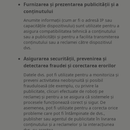
Furnizarea și prezentarea publicității și a
conținutului
Anumite informații (cum ar fi o adresă IP sau
capacitățile dispozitivului) sunt utilizate pentru a
asigura compatibilitatea tehnică a conținutului
sau a publicității și pentru a facilita transmiterea
conținutului sau a reclamei către dispozitivul
dvs.
Asigurarea securității, prevenirea și
detectarea fraudei și corectarea erorilor
Datele dvs. pot fi utilizate pentru a monitoriza și
preveni activitatea neobișnuită și posibil
frauduloasă (de exemplu, cu privire la
publicitate, clicuri efectuate de roboți pe
reclame) și pentru a se asigura că sistemele și
procesele funcționează corect și sigur. De
asemenea, pot fi utilizate pentru a corecta orice
probleme care pot fi întâmpinate de dvs.,
publisher sau agentul de publicitate în livrarea
conținutului și a reclamelor și la interacțiunea
dvs. cu acestea.