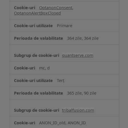
OptanonConsent
,
OptanonAlertBoxClosed
Primare
364 zile, 364 zile
quantserve.com
mc, d
Terț
365 zile, 90 zile
tribalfusion.com
ANON_ID_old, ANON_ID