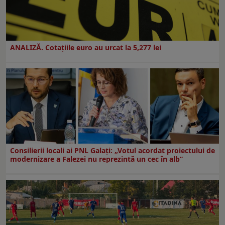
ANALIZĂ. Cotațiile euro au urcat la 5,277 lei
Consilierii locali ai PNL Galaţi: „Votul acordat proiectului de
modernizare a Falezei nu reprezintă un cec în alb”