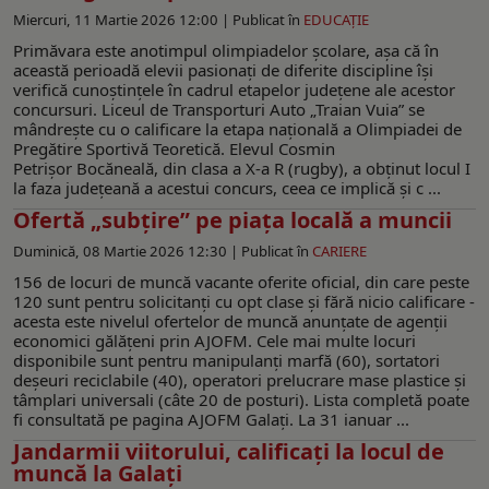
Miercuri, 11 Martie 2026 12:00 |
Publicat în
EDUCAŢIE
Primăvara este anotimpul olimpiadelor școlare, așa că în
această perioadă elevii pasionați de diferite discipline își
verifică cunoștințele în cadrul etapelor județene ale acestor
concursuri. Liceul de Transporturi Auto „Traian Vuia” se
mândrește cu o calificare la etapa națională a Olimpiadei de
Pregătire Sportivă Teoretică. Elevul Cosmin
Petrișor Bocăneală, din clasa a X-a R (rugby), a obținut locul I
la faza județeană a acestui concurs, ceea ce implică și c ...
Ofertă „subțire” pe piața locală a muncii
Duminică, 08 Martie 2026 12:30 |
Publicat în
CARIERE
156 de locuri de muncă vacante oferite oficial, din care peste
120 sunt pentru solicitanți cu opt clase și fără nicio calificare -
acesta este nivelul ofertelor de muncă anunțate de agenții
economici gălățeni prin AJOFM. Cele mai multe locuri
disponibile sunt pentru manipulanți marfă (60), sortatori
deșeuri reciclabile (40), operatori prelucrare mase plastice și
tâmplari universali (câte 20 de posturi). Lista completă poate
fi consultată pe pagina AJOFM Galați. La 31 ianuar ...
Jandarmii viitorului, calificați la locul de
muncă la Galaţi