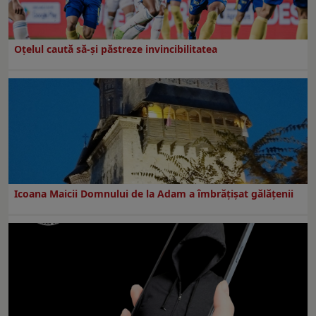
Oțelul caută să-și păstreze invincibilitatea
Icoana Maicii Domnului de la Adam a îmbrățișat gălățenii