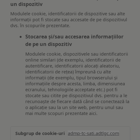
un dispozitiv
Modulele cookie, identificatorii de dispozitive sau alte
informații pot fi stocate sau accesate de pe dispozitivul
dvs. în scopurile prezentate.
Stocarea și/sau accesarea informațiilor
de pe un dispozitiv
Modulele cookie, dispozitivele sau identificatorii
online similari (de exemplu, identificatorii de
autentificare, identificatorii alocați aleatoriu,
identificatorii de rețea) împreună cu alte
informații (de exemplu, tipul browserului și
informațiile despre acesta, limba, dimensiunea
ecranului, tehnologiile acceptate etc.) pot fi
stocate sau citite pe dispozitivul dvs. pentru a le
recunoaște de fiecare dată când se conectează la
o aplicație sau la un site web, pentru unul sau
mai multe scopuri prezentate aici.
Stocarea
admp-tc-sati.adtlgc.com
și/sau