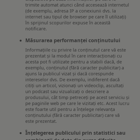
trimite automat atunci când accesează internetul
(de exemplu, adresa IP a conexiunii dvs. la
internet sau tipul de browser pe care îl utilizați)
în sprijinul scopurilor expuse în această
notificare.
Măsurarea performanței conținutului
Informațiile cu privire la conținutul care vă este
prezentat și la modul în care interacționați cu
acesta pot fi utilizate pentru a stabili dacă, de
exemplu, conținutul (fără caracter publicitar) a
ajuns la publicul vizat și dacă corespunde
intereselor dvs. De exemplu, indiferent dacă
citiți un articol, vizionați un videoclip, ascultați
un podcast sau vizualizați o descriere a
produsului, cât timp petreceți pe acest serviciu și
pe paginile web pe care le vizitați etc. Acest lucru
este foarte util pentru a înțelege relevanța
conținutului (fără caracter publicitar) care vă
este prezentat.
Înțelegerea publicului prin statistici sau