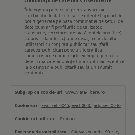
combinații de date din surse diferite
Înțelegerea publicului prin statistici sau
combinații de date din surse diferite Rapoartele
pot fi generate pe baza combinației de seturi de
date (cum ar fi profilurile de utilizator,
statisticile, cercetarea de piață, datele analitice)
cu privire la interacțiunile dvs. și cele ale altor
utilizatori cu conținut publicitar sau (fără
caracter publicitar) pentru a identifica
caracteristicile comune (de exemplu, pentru a
determina care audiențe țintă sunt mai receptive
la o campanie publicitară sau la un anumit
conținut).
Măsurare
www.viata-libera.ro
și
analiză
evid_set_0046
,
evid_0046
,
adptset_0046
Primare
Câteva secunde, 90 zile,