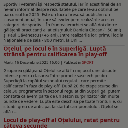
Sportivii veterani își respectă statutul, iar în acest final de an
ne-am informat despre rezultatele pe care le-au obţinut pe
parcursul lui 2025. Este un lucru firesc să publicăm un
clasament anual, în care să evidențiem realizările acestei
categorii de sportivi. În fruntea ierarhiei se află doi dintre
gălățenii practicanți ai atletismului: Daniela Ciocan (+50 ani)
și Paul Găvănescu (+45 ani). Între realizările lor: primul loc la
Naționalele de sală - 800 metri, la Uni ...
Oțelul, pe locul 6 în Superligă. Luptă
strânsă pentru calificarea în play-off
Marți, 16 Decembrie 2025 16:00 |
Publicat în
SPORT
Gruparea gălățeană Oţelul se află în mijlocul unei dispute
intense pentru clasarea între primele șase echipe din
Superligă la capătul sezonului regulat - care permite
calificarea în faza de play-off. După 20 de etape scurse din
cele 30 programate în sezonul regulat din Superligă, putem
constata că avem parte de un sezon surprinzător din multe
puncte de vedere. Lupta este deschisă pe toate fronturile, cu
situații greu de anticipat la startul campionatului. Oțelul se
află i ...
Locul de play-off al Oțelului, ratat pentru
câteva secunde