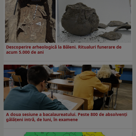
Descoperire arheologică la Băleni. Ritualuri funerare de
acum 5.000 de ani
A doua sesiune a bacalaureatului. Peste 800 de absolvenţi
gălăţeni intră, de luni, în examene