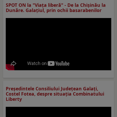
SPOT ON la "Viaţa liberă" - De la Chișinău la
Dunăre. Galațiul, prin ochii basarabenilor
Preşedintele Consiliului Judeţean Galaţi,
Costel Fotea, despre situaţia Combinatului
Liberty