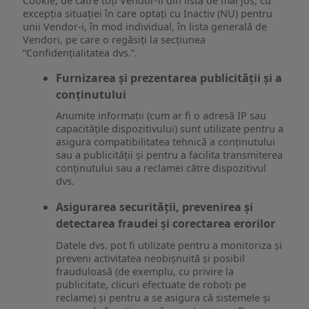
Cookie, de către toți Vendor-ii din lista de mai jos, cu
excepția situației în care optați cu Inactiv (NU) pentru
unii Vendor-i, în mod individual, în lista generală de
Vendori, pe care o regăsiți la secțiunea
“Confidențialitatea dvs.”.
Furnizarea și prezentarea publicității și a
conținutului
Anumite informații (cum ar fi o adresă IP sau
capacitățile dispozitivului) sunt utilizate pentru a
asigura compatibilitatea tehnică a conținutului
sau a publicității și pentru a facilita transmiterea
conținutului sau a reclamei către dispozitivul
dvs.
Asigurarea securității, prevenirea și
detectarea fraudei și corectarea erorilor
Datele dvs. pot fi utilizate pentru a monitoriza și
preveni activitatea neobișnuită și posibil
frauduloasă (de exemplu, cu privire la
publicitate, clicuri efectuate de roboți pe
reclame) și pentru a se asigura că sistemele și