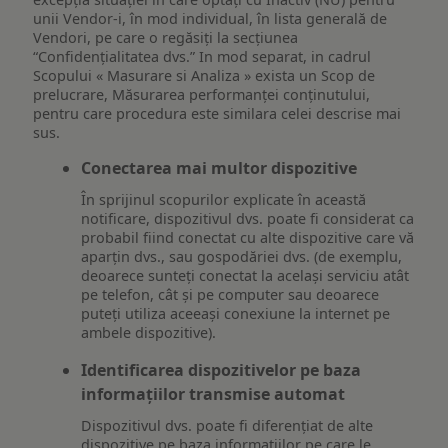
unii Vendor-i, în mod individual, în lista generală de
Vendori, pe care o regăsiți la secțiunea
“Confidențialitatea dvs.” In mod separat, in cadrul
Scopului « Masurare si Analiza » exista un Scop de
prelucrare, Măsurarea performanței conținutului,
pentru care procedura este similara celei descrise mai
sus.
Conectarea mai multor dispozitive
În sprijinul scopurilor explicate în această
notificare, dispozitivul dvs. poate fi considerat ca
probabil fiind conectat cu alte dispozitive care vă
aparțin dvs., sau gospodăriei dvs. (de exemplu,
deoarece sunteți conectat la același serviciu atât
pe telefon, cât și pe computer sau deoarece
puteți utiliza aceeași conexiune la internet pe
ambele dispozitive).
Identificarea dispozitivelor pe baza
informațiilor transmise automat
Dispozitivul dvs. poate fi diferențiat de alte
dispozitive pe baza informațiilor pe care le