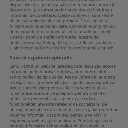
dispozitivul dvs. pentru a păstra în memorie informații
despre dvs., precum și preferințele dvs. de limbă sau
informații de conectare. Aceste cookie-uri sunt setate
de noi și numite cookie-uri primare. De asemenea,
folosim cookie-uri terțe - care sunt cookie-uri dintr-un
domeniu diferit de domeniul site-ului web pe care îl
vizitați - pentru a sprijini eforturile noastre de
publicitate și marketing. Mai precis, folosim cookie-uri
și alte tehnologii de urmărire în următoarele scopuri:
Cum vă exprimați opțiunile
Cand vizitati un website, acesta poate plasa sau accesa
informatii pe/din browserul dvs., prin intermediul
Tehnologiilor de tip Cookie. Aceste informatii ar putea
fi despre dvs., preferintele dvs. sau despre dispozitivul
dvs. si sunt folosite pentru a face ca website-ul sa
functioneze asa cum va asteptati, pentru a va oferi
publicitate personalizata si pentru a va oferi
functionalitati aferente retelelor de socializare. De
obicei, informatiile nu va identifica direct, dar pot retine
anumite informatii despre dvs. pentru a va oferi o
experienta web mai personalizata. Puteti alege sa nu
permiteti folosirea Tehnologiilor de tip Cookie in