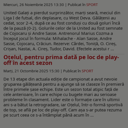
Miercuri, 26 Noiembrie 2025 13:30 |
Publicat în
SPORT
United Galați a pierdut surprinzător, marți seară, meciul din
Liga I de futsal, din deplasare, cu West Deva. Gălățenii au
cedat, scor 2-4, după ce au fost conduși cu două goluri încă
de la pauză (0-2). Golurile celor de la United au fost semnate
de Cojocaru și Andre Sasse. Antrenorul Marius Cozma a
început jocul în formula: Mihalache - Alan Sasse, Andre
Sasse, Cojocaru, Crăciun. Rezerve: Cârdei, Toniță, O. Cireș,
Crișan, Nastai, A. Cireș, Tudor, David. Efectele acestui r ...
Oțelul, pentru prima dată pe loc de play-
off în acest sezon
Marți, 21 Octombrie 2025 15:30 |
Publicat în
SPORT
De 13 etape din actuala ediție de campionat a avut nevoie
gruparea gălățeană pentru a ajunge să se claseze în premieră
între primele șase echipe. Este un sezon total atipic față de
cele anterioare, în care echipe cu bugete mari au serioase
probleme în clasament. Lider este o formaţie care în ultimii
ani s-a bătut la retrogradare, iar Oțelul, într-o formă sportivă
de top, se află pe loc de play-off. Cam așa s-ar putea rezuma
pe scurt ceea ce s-a întâmplat până acum în ...