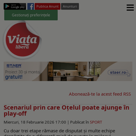
≡
Publica Anunt
Anunturi
Gestionați preferințele
Abonează-te la acest feed RSS
Scenariul prin care Oțelul poate ajunge în
play-off
Miercuri, 18 Februarie 2026 17:00 |
Publicat în
SPORT
Cu doar trei etape rămase de disputat și multe echipe
despărţite de o diferență mică de puncte la mijlocul