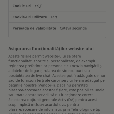
accesarea
cX_P
informațiilor
de
Terț
pe
un
Câteva secunde
dispozitiv
Asigurarea funcționalităților website-ului
Aceste fișiere permit website-ului să ofere
funcționalități sporite și personalizate, de exemplu
reţinerea preferinţelor personale cu ocazia navigării și
a datelor de logare, rularea de videoclipuri sau
posibilitatea de live chat. Acestea pot fi adăugate de noi
sau de furnizori terți ale căror servicii le-am adăugat pe
paginile noastre (Vendor-i). Dacă nu permiteți
plasarea/accesarea acestor fișiere, este posibil ca unele
sau toate aceste servicii să nu funcționeze corect.
Selectarea opțiunii generale Activ (DA) pentru acest
scop implică inclusiv acordul dvs. pentru
plasare/accesare de informații, prin Tehnologii de tip