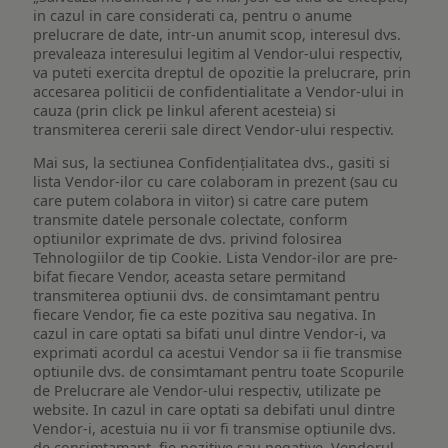
in cazul in care considerati ca, pentru o anume
prelucrare de date, intr-un anumit scop, interesul dvs.
prevaleaza interesului legitim al Vendor-ului respectiv,
va puteti exercita dreptul de opozitie la prelucrare, prin
accesarea politicii de confidentialitate a Vendor-ului in
cauza (prin click pe linkul aferent acesteia) si
transmiterea cererii sale direct Vendor-ului respectiv.
Mai sus, la sectiunea Confidențialitatea dvs., gasiti si
lista Vendor-ilor cu care colaboram in prezent (sau cu
care putem colabora in viitor) si catre care putem
transmite datele personale colectate, conform
optiunilor exprimate de dvs. privind folosirea
Tehnologiilor de tip Cookie. Lista Vendor-ilor are pre-
bifat fiecare Vendor, aceasta setare permitand
transmiterea optiunii dvs. de consimtamant pentru
fiecare Vendor, fie ca este pozitiva sau negativa. In
cazul in care optati sa bifati unul dintre Vendor-i, va
exprimati acordul ca acestui Vendor sa ii fie transmise
optiunile dvs. de consimtamant pentru toate Scopurile
de Prelucrare ale Vendor-ului respectiv, utilizate pe
website. In cazul in care optati sa debifati unul dintre
Vendor-i, acestuia nu ii vor fi transmise optiunile dvs.
de consimtamant, fie pozitive sau negative. Vendorul