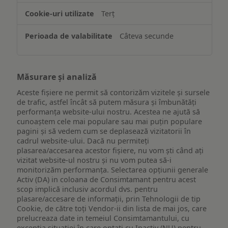
Terț
Câteva secunde
Măsurare și analiză
Aceste fișiere ne permit să contorizăm vizitele și sursele
de trafic, astfel încât să putem măsura și îmbunătăți
performanța website-ului nostru. Acestea ne ajută să
cunoaștem cele mai populare sau mai puțin populare
pagini și să vedem cum se deplasează vizitatorii în
cadrul website-ului. Dacă nu permiteți
plasarea/accesarea acestor fișiere, nu vom ști când ați
vizitat website-ul nostru și nu vom putea să-i
monitorizăm performanța. Selectarea opțiunii generale
Activ (DA) in coloana de Consimtamant pentru acest
scop implică inclusiv acordul dvs. pentru
plasare/accesare de informații, prin Tehnologii de tip
Cookie, de către toți Vendor-ii din lista de mai jos, care
prelucreaza date in temeiul Consimtamantului, cu
excepția situației în care optați cu Inactiv (NU) pentru