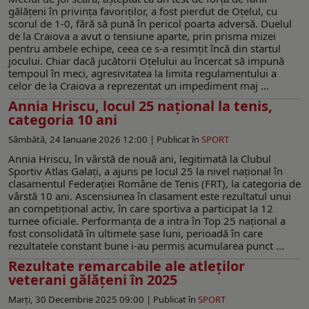
gălățeni în privința favoriților, a fost pierdut de Oțelul, cu
scorul de 1-0, fără să pună în pericol poarta adversă. Duelul
de la Craiova a avut o tensiune aparte, prin prisma mizei
pentru ambele echipe, ceea ce s-a resimțit încă din startul
jocului. Chiar dacă jucătorii Oțelului au încercat să impună
tempoul în meci, agresivitatea la limita regulamentului a
celor de la Craiova a reprezentat un impediment maj ...
Annia Hriscu, locul 25 național la tenis,
categoria 10 ani
Sâmbătă, 24 Ianuarie 2026 12:00 |
Publicat în
SPORT
Annia Hriscu, în vârstă de nouă ani, legitimată la Clubul
Sportiv Atlas Galați, a ajuns pe locul 25 la nivel național în
clasamentul Federației Române de Tenis (FRT), la categoria de
vârstă 10 ani. Ascensiunea în clasament este rezultatul unui
an competițional activ, în care sportiva a participat la 12
turnee oficiale. Performanța de a intra în Top 25 național a
fost consolidată în ultimele șase luni, perioadă în care
rezultatele constant bune i-au permis acumularea punct ...
Rezultate remarcabile ale atleților
veterani gălăţeni în 2025
Marți, 30 Decembrie 2025 09:00 |
Publicat în
SPORT