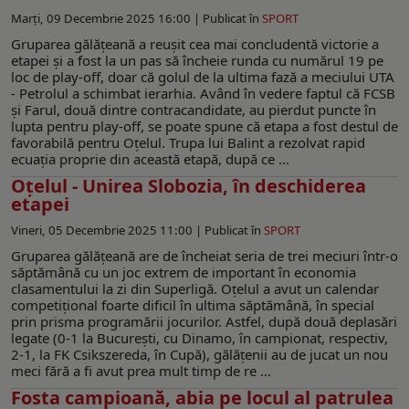
Marți, 09 Decembrie 2025 16:00 |
Publicat în
SPORT
Gruparea gălățeană a reușit cea mai concludentă victorie a
etapei și a fost la un pas să încheie runda cu numărul 19 pe
loc de play-off, doar că golul de la ultima fază a meciului UTA
- Petrolul a schimbat ierarhia. Având în vedere faptul că FCSB
și Farul, două dintre contracandidate, au pierdut puncte în
lupta pentru play-off, se poate spune că etapa a fost destul de
favorabilă pentru Oțelul. Trupa lui Balint a rezolvat rapid
ecuația proprie din această etapă, după ce ...
Oțelul - Unirea Slobozia, în deschiderea
etapei
Vineri, 05 Decembrie 2025 11:00 |
Publicat în
SPORT
Gruparea gălățeană are de încheiat seria de trei meciuri într-o
săptămână cu un joc extrem de important în economia
clasamentului la zi din Superligă. Oțelul a avut un calendar
competițional foarte dificil în ultima săptămână, în special
prin prisma programării jocurilor. Astfel, după două deplasări
legate (0-1 la București, cu Dinamo, în campionat, respectiv,
2-1, la FK Csikszereda, în Cupă), gălățenii au de jucat un nou
meci fără a fi avut prea mult timp de re ...
Fosta campioană, abia pe locul al patrulea