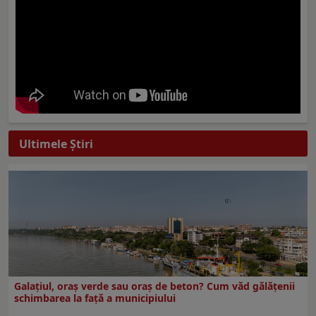
Ultimele Ştiri
Galațiul, oraș verde sau oraș de beton? Cum văd gălățenii
schimbarea la față a municipiului