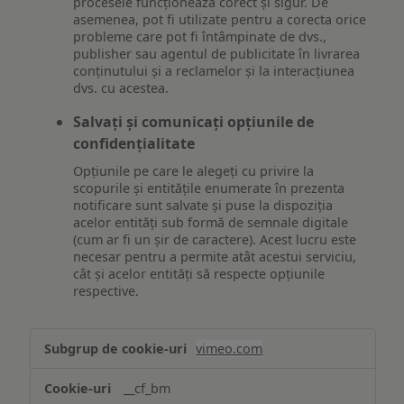
procesele funcționează corect și sigur. De
asemenea, pot fi utilizate pentru a corecta orice
probleme care pot fi întâmpinate de dvs.,
publisher sau agentul de publicitate în livrarea
conținutului și a reclamelor și la interacțiunea
dvs. cu acestea.
Salvați și comunicați opțiunile de
confidențialitate
Opțiunile pe care le alegeți cu privire la
scopurile și entitățile enumerate în prezenta
notificare sunt salvate și puse la dispoziția
acelor entități sub formă de semnale digitale
(cum ar fi un șir de caractere). Acest lucru este
necesar pentru a permite atât acestui serviciu,
cât și acelor entități să respecte opțiunile
respective.
Asigurarea
vimeo.com
funcționalităților
website-
__cf_bm
ului