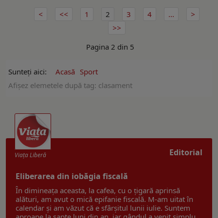
1
2
3
4
...
Pagina 2 din 5
Sunteți aici:
Acasă
Sport
Afişez elemetele după tag: clasament
Editorial
Viaţa Liberă
Eliberarea din iobăgia fiscală
În dimineața aceasta, la cafea, cu o țigară aprinsă
alături, am avut o mică epifanie fiscală. M-am uitat în
calendar și am văzut că e sfârșitul lunii iulie. Suntem
aproape la șapte luni din an, iar gândul a venit simplu