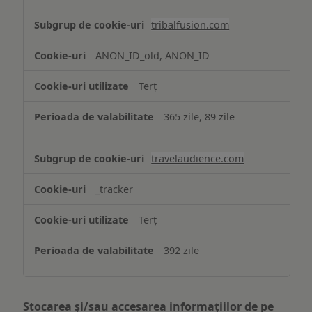
tribalfusion.com
ANON_ID_old, ANON_ID
Terț
365 zile, 89 zile
travelaudience.com
_tracker
Terț
392 zile
Stocarea și/sau accesarea informațiilor de pe