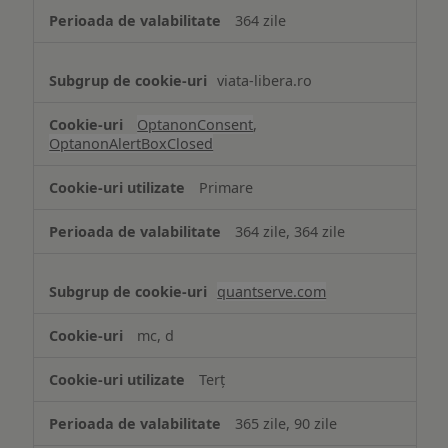
364 zile
viata-libera.ro
OptanonConsent
,
OptanonAlertBoxClosed
Primare
364 zile, 364 zile
quantserve.com
mc, d
Terț
365 zile, 90 zile