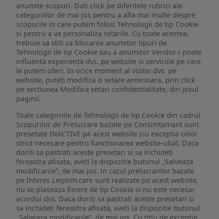
anumite scopuri. Dati click pe diferitele rubrici ale
categoriilor de mai jos pentru a afla mai multe despre
scopurile in care putem folosi Tehnologii de tip Cookie
si pentru a va personaliza setarile. Cu toate acestea,
trebuie sa stiti ca blocarea anumitor tipuri de
Tehnologii de tip Cookie sau a anumitor Vendor-i poate
influenta experienta dvs. pe website si serviciile pe care
le putem oferi. In orice moment al vizitei dvs. pe
website, puteti modifica o setare anterioara, prin click
pe sectiunea Modifica setari confidentialitate, din josul
paginii.
Toate categoriile de Tehnologii de tip Cookie din cadrul
Scopurilor de Prelucrare bazate pe Consimtamant sunt
presetate INACTIVE pe acest website (cu exceptia celor
strict necesare pentru functionarea website-ului). Daca
doriti sa pastrati aceste presetari si sa inchideti
fereastra afisata, aveti la dispozitie butonul „Salveaza
modificarile”, de mai jos. In cazul prelucrarilor bazate
pe Interes Legitim care sunt realizate pe acest website,
nu se plaseaza fisiere de tip Cookie si nu este necesar
acordul dvs. Daca doriti sa pastrati aceste presetari si
sa inchideti fereastra afisata, aveti la dispozitie butonul
„Salveaza modificarile”, de mai jos. Cu titlu de exceptie,