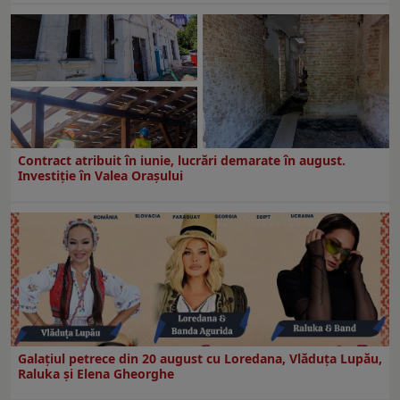
Contract atribuit în iunie, lucrări demarate în august.
Investiţie în Valea Oraşului
Galaţiul petrece din 20 august cu Loredana, Vlăduța Lupău,
Raluka și Elena Gheorghe