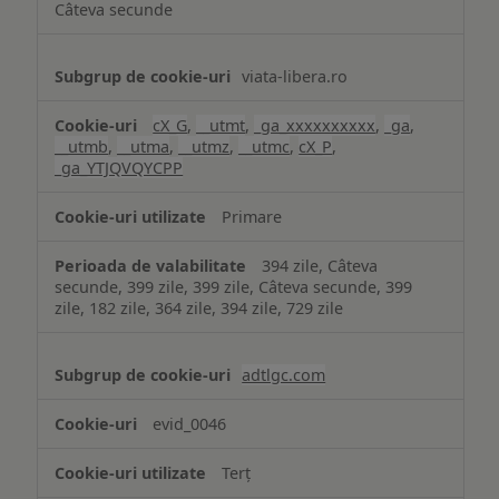
Câteva secunde
viata-libera.ro
cX_G
,
__utmt
,
_ga_xxxxxxxxxx
,
_ga
,
__utmb
,
__utma
,
__utmz
,
__utmc
,
cX_P
,
_ga_YTJQVQYCPP
Primare
394 zile, Câteva
secunde, 399 zile, 399 zile, Câteva secunde, 399
zile, 182 zile, 364 zile, 394 zile, 729 zile
adtlgc.com
evid_0046
Terț