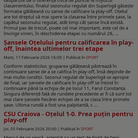
clasamentului, finalul sezonului regulat din Superligă găsește
formația gălățeană cu șanse de calificare la play-off. Oțelul
are tot dreptul să mai spere la clasarea între primele șase, la
capătul sezonului regulat, atât timp cât șanse încă există.
Primul pas de trecut, poate cel mai important, este cel de a
învinge vineri, în deschiderea etapei cu numărul 28, ...
Șansele Oțelului pentru calificarea în play-
off, înaintea ultimelor trei etape
Marți, 17 Februarie 2026 16:00 |
Publicat în
SPORT
Conform statisticilor, gruparea gălățeană păstrează în
continuare șanse de a se califica în play-off, însă depinde de
mai multe condiții. Sezonul regulat de Superligă se apropie
de final, iar șansele de calificare în play-off se întind în
continuare până la echipa de pe locul 11, Farul Constanța.
Singura diferență față de rundele precedente ar fi că sunt tot
mai clare șansele fiecărei echipei de a se clasa între primele
șase. Ultima rundă a fost una palpitantă, c ...
CSU Craiova - Oțelul 1-0. Prea puțin pentru
play-off
Joi, 05 Februarie 2026 20:00 |
Publicat în
SPORT
Meciul de joi seară, așteptat ca un test de forță de fanii