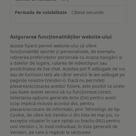
pe
un
Câteva secunde
dispozitiv
Asigurarea funcționalităților website-ului
Aceste fișiere permit website-ului să ofere
funcționalități sporite și personalizate, de exemplu
reţinerea preferinţelor personale cu ocazia navigării și
a datelor de logare, rularea de videoclipuri sau
posibilitatea de live chat. Acestea pot fi adăugate de noi
sau de furnizori terți ale căror servicii le-am adăugat pe
paginile noastre (Vendor-i). Dacă nu permiteți
plasarea/accesarea acestor fișiere, este posibil ca unele
sau toate aceste servicii să nu funcționeze corect.
Selectarea opțiunii generale Activ (DA) pentru acest
scop implică inclusiv acordul dvs. pentru
plasare/accesare de informații, prin Tehnologii de tip
Cookie, de către toți Vendor-ii din lista de mai jos, cu
excepția situației în care optați cu Inactiv (NU) pentru
unii Vendor-i, în mod individual, în lista generală de
Vendori, pe care o regăsiți la secțiunea