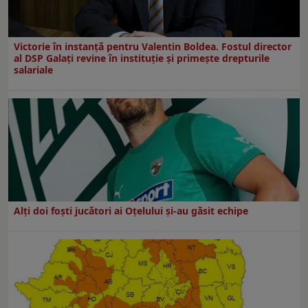
Victorie în instanță pentru Valentin Boldea. Fostul director
al DSP Galați revine în instituție și primește drepturile
salariale
Alți doi foști jucători ai Oțelului și-au găsit echipe