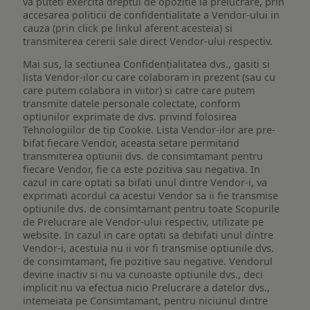
va puteti exercita dreptul de opozitie la prelucrare, prin
accesarea politicii de confidentialitate a Vendor-ului in
cauza (prin click pe linkul aferent acesteia) si
transmiterea cererii sale direct Vendor-ului respectiv.
Mai sus, la sectiunea Confidențialitatea dvs., gasiti si
lista Vendor-ilor cu care colaboram in prezent (sau cu
care putem colabora in viitor) si catre care putem
transmite datele personale colectate, conform
optiunilor exprimate de dvs. privind folosirea
Tehnologiilor de tip Cookie. Lista Vendor-ilor are pre-
bifat fiecare Vendor, aceasta setare permitand
transmiterea optiunii dvs. de consimtamant pentru
fiecare Vendor, fie ca este pozitiva sau negativa. In
cazul in care optati sa bifati unul dintre Vendor-i, va
exprimati acordul ca acestui Vendor sa ii fie transmise
optiunile dvs. de consimtamant pentru toate Scopurile
de Prelucrare ale Vendor-ului respectiv, utilizate pe
website. In cazul in care optati sa debifati unul dintre
Vendor-i, acestuia nu ii vor fi transmise optiunile dvs.
de consimtamant, fie pozitive sau negative. Vendorul
devine inactiv si nu va cunoaste optiunile dvs., deci
implicit nu va efectua nicio Prelucrare a datelor dvs.,
intemeiata pe Consimtamant, pentru niciunul dintre