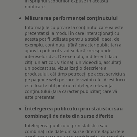
în sprijinul scopurilor expuse în această
notificare.
Măsurarea performanței conținutului
Informațiile cu privire la conținutul care vă este
prezentat și la modul în care interacționați cu
acesta pot fi utilizate pentru a stabili dacă, de
exemplu, conținutul (fără caracter publicitar) a
ajuns la publicul vizat și dacă corespunde
intereselor dvs. De exemplu, indiferent dacă
citiți un articol, vizionați un videoclip, ascultați
un podcast sau vizualizați o descriere a
produsului, cât timp petreceți pe acest serviciu și
pe paginile web pe care le vizitați etc. Acest lucru
este foarte util pentru a înțelege relevanța
conținutului (fără caracter publicitar) care vă
este prezentat.
Înțelegerea publicului prin statistici sau
combinații de date din surse diferite
Înțelegerea publicului prin statistici sau
combinații de date din surse diferite Rapoartele