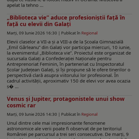
apelat la tehno ...
„Biblioteca vie” aduce profesioniștii față în
față cu elevii din Galați
Marți, 09 Iunie 2026 16:30 |
Publicat în
Regional
Elevii claselor a VII-a și a VIII-a de la Școala Gimnazială
„Emil Gârleanu” din Galați vor participa miercuri, 10 iunie,
la evenimentul „Biblioteca vie”. Proiectul este organizat de
sucursala Galați a Confederației Naționale pentru
Antreprenoriat Feminin, în parteneriat cu Inspectoratul
Școlar Județean Galați, și își propune să le ofere tinerilor o
perspectivă clară asupra viitorului lor profesional. În
cadrul activității, aproximativ 150 de elevi vor avea ocazia
s� ...
Venus și Jupiter, protagonistele unui show
cosmic rar
Marți, 09 Iunie 2026 14:30 |
Publicat în
Regional
Unul dintre cele mai impresionante fenomene
astronomice ale verii poate fi observat de pe teritoriul
României pe parcursul a trei seri consecutive. De marți, 9