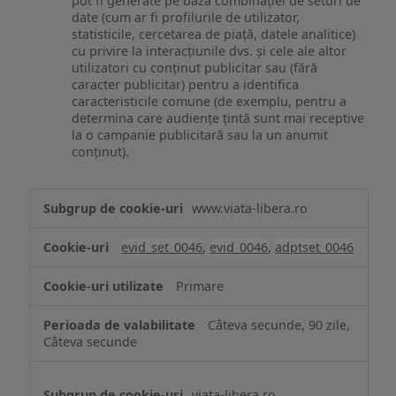
pot fi generate pe baza combinației de seturi de
date (cum ar fi profilurile de utilizator,
statisticile, cercetarea de piață, datele analitice)
cu privire la interacțiunile dvs. și cele ale altor
utilizatori cu conținut publicitar sau (fără
caracter publicitar) pentru a identifica
caracteristicile comune (de exemplu, pentru a
determina care audiențe țintă sunt mai receptive
la o campanie publicitară sau la un anumit
conținut).
Măsurare
www.viata-libera.ro
și
analiză
evid_set_0046
,
evid_0046
,
adptset_0046
Primare
Câteva secunde, 90 zile,
Câteva secunde
viata-libera.ro