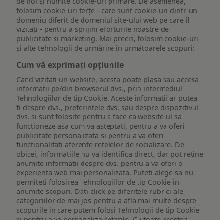
de noi și numite cookie-uri primare. De asemenea,
folosim cookie-uri terțe - care sunt cookie-uri dintr-un
domeniu diferit de domeniul site-ului web pe care îl
vizitați - pentru a sprijini eforturile noastre de
publicitate și marketing. Mai precis, folosim cookie-uri
și alte tehnologii de urmărire în următoarele scopuri:
Cum vă exprimați opțiunile
Cand vizitati un website, acesta poate plasa sau accesa
informatii pe/din browserul dvs., prin intermediul
Tehnologiilor de tip Cookie. Aceste informatii ar putea
fi despre dvs., preferintele dvs. sau despre dispozitivul
dvs. si sunt folosite pentru a face ca website-ul sa
functioneze asa cum va asteptati, pentru a va oferi
publicitate personalizata si pentru a va oferi
functionalitati aferente retelelor de socializare. De
obicei, informatiile nu va identifica direct, dar pot retine
anumite informatii despre dvs. pentru a va oferi o
experienta web mai personalizata. Puteti alege sa nu
permiteti folosirea Tehnologiilor de tip Cookie in
anumite scopuri. Dati click pe diferitele rubrici ale
categoriilor de mai jos pentru a afla mai multe despre
scopurile in care putem folosi Tehnologii de tip Cookie
si pentru a va personaliza setarile. Cu toate acestea,