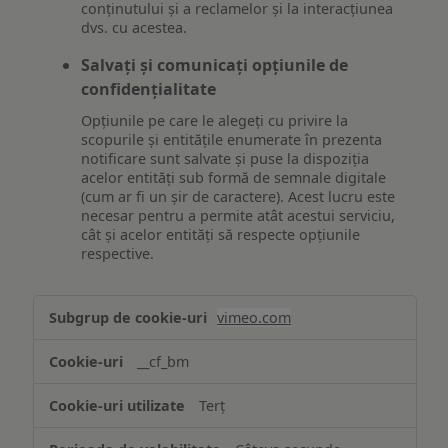
conținutului și a reclamelor și la interacțiunea
dvs. cu acestea.
Salvați și comunicați opțiunile de
confidențialitate
Opțiunile pe care le alegeți cu privire la
scopurile și entitățile enumerate în prezenta
notificare sunt salvate și puse la dispoziția
acelor entități sub formă de semnale digitale
(cum ar fi un șir de caractere). Acest lucru este
necesar pentru a permite atât acestui serviciu,
cât și acelor entități să respecte opțiunile
respective.
Asigurarea
vimeo.com
funcționalităților
website-
__cf_bm
ului
Terț