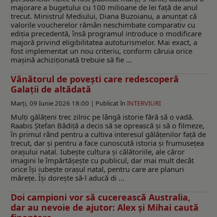
majorare a bugetului cu 100 milioane de lei față de anul
trecut. Ministrul Mediului, Diana Buzoianu, a anunțat că
valorile voucherelor rămân neschimbate comparativ cu
ediția precedentă, însă programul introduce o modificare
majoră privind eligibilitatea autoturismelor. Mai exact, a
fost implementat un nou criteriu, conform căruia orice
mașină achiziționată trebuie să fie ...
Vânătorul de povești care redescoperă
Galații de altădată
Marți, 09 Iunie 2026 18:00 |
Publicat în
INTERVIURI
Mulți gălățeni trec zilnic pe lângă istorie fără să o vadă.
Raabis Ștefan Bădiță a decis să se oprească și să o filmeze,
în primul rând pentru a cultiva interesul gălățenilor față de
trecut, dar și pentru a face cunoscută istoria și frumusețea
orașului natal. Iubește cultura și călătoriile, ale căror
imagini le împărtășește cu publicul, dar mai mult decât
orice își iubește orașul natal, pentru care are planuri
mărețe. Își dorește să-l aducă di ...
Doi campioni vor să cucerească Australia,
dar au nevoie de ajutor: Alex și Mihai caută