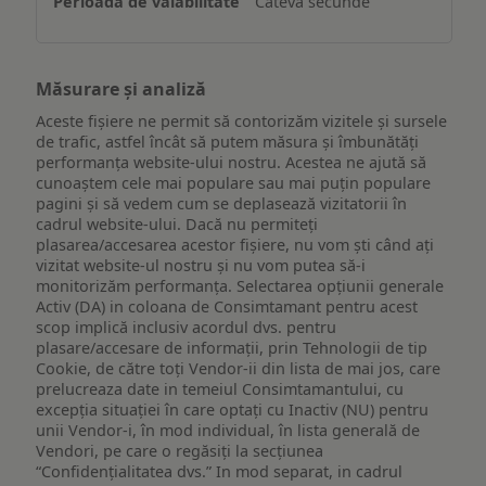
Câteva secunde
Măsurare și analiză
Aceste fișiere ne permit să contorizăm vizitele și sursele
de trafic, astfel încât să putem măsura și îmbunătăți
performanța website-ului nostru. Acestea ne ajută să
cunoaștem cele mai populare sau mai puțin populare
pagini și să vedem cum se deplasează vizitatorii în
cadrul website-ului. Dacă nu permiteți
plasarea/accesarea acestor fișiere, nu vom ști când ați
vizitat website-ul nostru și nu vom putea să-i
monitorizăm performanța. Selectarea opțiunii generale
Activ (DA) in coloana de Consimtamant pentru acest
scop implică inclusiv acordul dvs. pentru
plasare/accesare de informații, prin Tehnologii de tip
Cookie, de către toți Vendor-ii din lista de mai jos, care
prelucreaza date in temeiul Consimtamantului, cu
excepția situației în care optați cu Inactiv (NU) pentru
unii Vendor-i, în mod individual, în lista generală de
Vendori, pe care o regăsiți la secțiunea
“Confidențialitatea dvs.” In mod separat, in cadrul