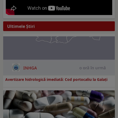
Ultimele Ştiri
Avertizare hidrologică imediată: Cod portocaliu la Galaţi