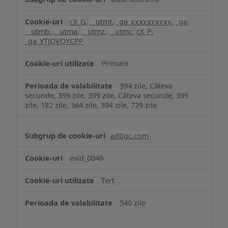
cX_G
,
__utmt
,
_ga_xxxxxxxxxx
,
_ga
,
__utmb
,
__utma
,
__utmz
,
__utmc
,
cX_P
,
_ga_YTJQVQYCPP
Primare
394 zile, Câteva
secunde, 399 zile, 399 zile, Câteva secunde, 399
zile, 182 zile, 364 zile, 394 zile, 729 zile
adtlgc.com
evid_0046
Terț
540 zile