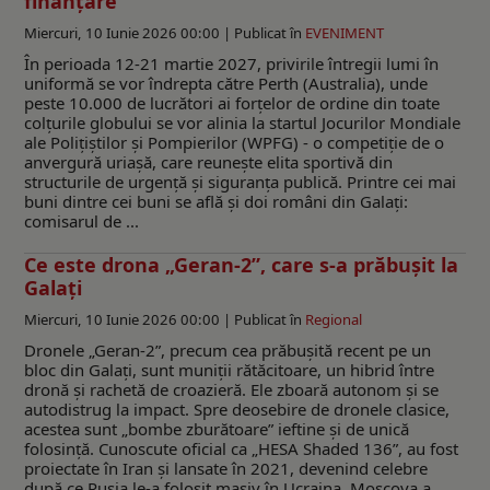
finanțare
Miercuri, 10 Iunie 2026 00:00 |
Publicat în
EVENIMENT
În perioada 12-21 martie 2027, privirile întregii lumi în
uniformă se vor îndrepta către Perth (Australia), unde
peste 10.000 de lucrători ai forțelor de ordine din toate
colțurile globului se vor alinia la startul Jocurilor Mondiale
ale Polițiștilor și Pompierilor (WPFG) - o competiție de o
anvergură uriașă, care reunește elita sportivă din
structurile de urgență și siguranța publică. Printre cei mai
buni dintre cei buni se află și doi români din Galați:
comisarul de ...
Ce este drona „Geran-2”, care s-a prăbușit la
Galați
Miercuri, 10 Iunie 2026 00:00 |
Publicat în
Regional
Dronele „Geran-2”, precum cea prăbușită recent pe un
bloc din Galați, sunt muniții rătăcitoare, un hibrid între
dronă și rachetă de croazieră. Ele zboară autonom și se
autodistrug la impact. Spre deosebire de dronele clasice,
acestea sunt „bombe zburătoare” ieftine și de unică
folosință. Cunoscute oficial ca „HESA Shaded 136”, au fost
proiectate în Iran și lansate în 2021, devenind celebre
după ce Rusia le-a folosit masiv în Ucraina. Moscova a