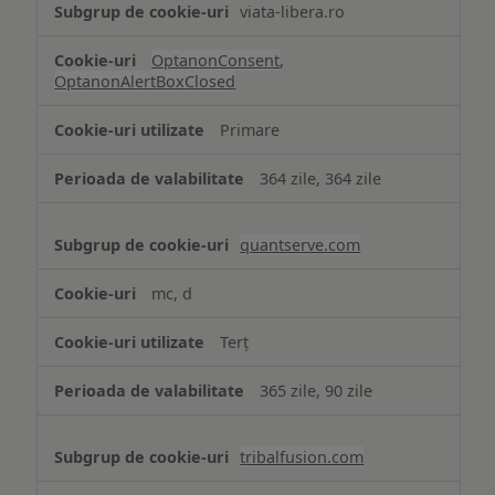
viata-libera.ro
OptanonConsent
,
OptanonAlertBoxClosed
Primare
364 zile, 364 zile
quantserve.com
mc, d
Terț
365 zile, 90 zile
tribalfusion.com