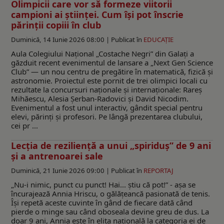
Olimpicii care vor să formeze viitorii
campioni ai științei. Cum își pot înscrie
părinții copiii în club
Duminică, 14 Iunie 2026 08:00 |
Publicat în
EDUCAŢIE
Aula Colegiului Național „Costache Negri” din Galați a
găzduit recent evenimentul de lansare a „Next Gen Science
Club” — un nou centru de pregătire în matematică, fizică și
astronomie. Proiectul este pornit de trei olimpici locali cu
rezultate la concursuri naționale și internaționale: Rareș
Mihăescu, Alesia Șerban-Radovici și David Nicodim.
Evenimentul a fost unul interactiv, gândit special pentru
elevi, părinți și profesori. Pe lângă prezentarea clubului,
cei pr ...
Lecția de reziliență a unui „spiriduș” de 9 ani
și a antrenoarei sale
Duminică, 21 Iunie 2026 09:00 |
Publicat în
REPORTAJ
„Nu-i nimic, punct cu punct! Hai... știu că pot!” - așa se
încurajează Annia Hriscu, o gălățeancă pasionată de tenis.
Își repetă aceste cuvinte în gând de fiecare dată când
pierde o minge sau când oboseala devine greu de dus. La
doar 9 ani, Annia este în elita națională la categoria ei de