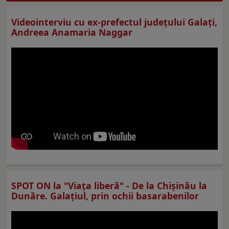
Videointerviu cu ex-prefectul judeţului Galaţi,
Andreea Anamaria Naggar
SPOT ON la "Viaţa liberă" - De la Chișinău la
Dunăre. Galațiul, prin ochii basarabenilor