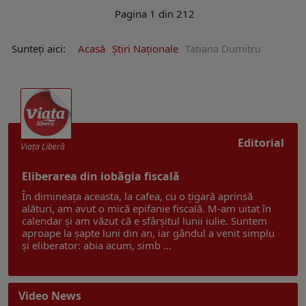
Pagina 1 din 212
Sunteți aici:
Acasă
Ştiri Naţionale
Tatiana Dumitru
Editorial
Viaţa Liberă
Eliberarea din iobăgia fiscală
În dimineața aceasta, la cafea, cu o țigară aprinsă
alături, am avut o mică epifanie fiscală. M-am uitat în
calendar și am văzut că e sfârșitul lunii iulie. Suntem
aproape la șapte luni din an, iar gândul a venit simplu
și eliberator: abia acum, simb ...
Video News