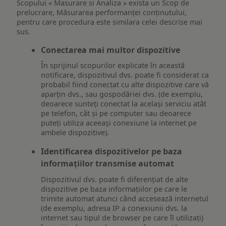
Scopului « Masurare si Analiza » exista un Scop de
prelucrare, Măsurarea performanței conținutului,
pentru care procedura este similara celei descrise mai
sus.
Conectarea mai multor dispozitive
În sprijinul scopurilor explicate în această
notificare, dispozitivul dvs. poate fi considerat ca
probabil fiind conectat cu alte dispozitive care vă
aparțin dvs., sau gospodăriei dvs. (de exemplu,
deoarece sunteți conectat la același serviciu atât
pe telefon, cât și pe computer sau deoarece
puteți utiliza aceeași conexiune la internet pe
ambele dispozitive).
Identificarea dispozitivelor pe baza
informațiilor transmise automat
Dispozitivul dvs. poate fi diferențiat de alte
dispozitive pe baza informațiilor pe care le
trimite automat atunci când accesează internetul
(de exemplu, adresa IP a conexiunii dvs. la
internet sau tipul de browser pe care îl utilizați)