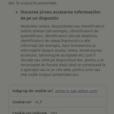
dvs. în scopurile prezentate.
Stocarea și/sau accesarea informațiilor
de pe un dispozitiv
Modulele cookie, dispozitivele sau identificatorii
online similari (de exemplu, identificatorii de
autentificare, identificatorii alocați aleatoriu,
identificatorii de rețea) împreună cu alte
informații (de exemplu, tipul browserului și
informațiile despre acesta, limba, dimensiunea
ecranului, tehnologiile acceptate etc.) pot fi
stocate sau citite pe dispozitivul dvs. pentru a le
recunoaște de fiecare dată când se conectează la
o aplicație sau la un site web, pentru unul sau
mai multe scopuri prezentate aici.
Stocarea
admp-tc-sati.adtlgc.com
și/sau
accesarea
cX_P
informațiilor
de
Terț