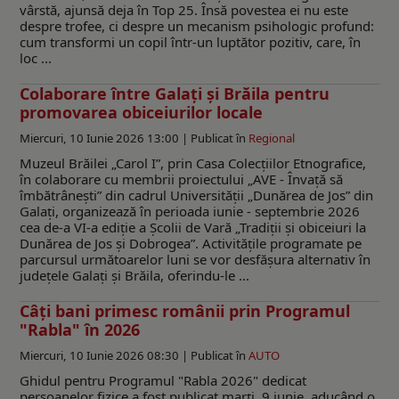
vârstă, ajunsă deja în Top 25. Însă povestea ei nu este
despre trofee, ci despre un mecanism psihologic profund:
cum transformi un copil într-un luptător pozitiv, care, în
loc ...
Colaborare între Galați și Brăila pentru
promovarea obiceiurilor locale
Miercuri, 10 Iunie 2026 13:00 |
Publicat în
Regional
Muzeul Brăilei „Carol I”, prin Casa Colecțiilor Etnografice,
în colaborare cu membrii proiectului „AVE - Învață să
îmbătrânești” din cadrul Universității „Dunărea de Jos” din
Galați, organizează în perioada iunie - septembrie 2026
cea de-a VI-a ediție a Școlii de Vară „Tradiții și obiceiuri la
Dunărea de Jos și Dobrogea”. Activitățile programate pe
parcursul următoarelor luni se vor desfășura alternativ în
județele Galați și Brăila, oferindu-le ...
Câţi bani primesc românii prin Programul
"Rabla" în 2026
Miercuri, 10 Iunie 2026 08:30 |
Publicat în
AUTO
Ghidul pentru Programul "Rabla 2026" dedicat
persoanelor fizice a fost publicat marți, 9 iunie, aducând o