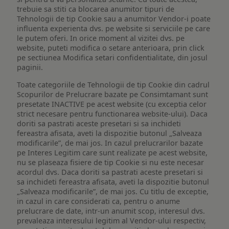
trebuie sa stiti ca blocarea anumitor tipuri de
Tehnologii de tip Cookie sau a anumitor Vendor-i poate
influenta experienta dvs. pe website si serviciile pe care
le putem oferi. In orice moment al vizitei dvs. pe
website, puteti modifica o setare anterioara, prin click
pe sectiunea Modifica setari confidentialitate, din josul
paginii.
Toate categoriile de Tehnologii de tip Cookie din cadrul
Scopurilor de Prelucrare bazate pe Consimtamant sunt
presetate INACTIVE pe acest website (cu exceptia celor
strict necesare pentru functionarea website-ului). Daca
doriti sa pastrati aceste presetari si sa inchideti
fereastra afisata, aveti la dispozitie butonul „Salveaza
modificarile”, de mai jos. In cazul prelucrarilor bazate
pe Interes Legitim care sunt realizate pe acest website,
nu se plaseaza fisiere de tip Cookie si nu este necesar
acordul dvs. Daca doriti sa pastrati aceste presetari si
sa inchideti fereastra afisata, aveti la dispozitie butonul
„Salveaza modificarile”, de mai jos. Cu titlu de exceptie,
in cazul in care considerati ca, pentru o anume
prelucrare de date, intr-un anumit scop, interesul dvs.
prevaleaza interesului legitim al Vendor-ului respectiv,