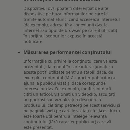
Dispozitivul dvs. poate fi diferențiat de alte
dispozitive pe baza informațiilor pe care le
trimite automat atunci când accesează internetul
(de exemplu, adresa IP a conexiunii dvs. la
internet sau tipul de browser pe care îl utilizați)
în sprijinul scopurilor expuse în această
notificare.
Măsurarea performanței conținutului
Informațiile cu privire la conținutul care vă este
prezentat și la modul în care interacționați cu
acesta pot fi utilizate pentru a stabili dacă, de
exemplu, conținutul (fără caracter publicitar) a
ajuns la publicul vizat și dacă corespunde
intereselor dvs. De exemplu, indiferent dacă
citiți un articol, vizionați un videoclip, ascultați
un podcast sau vizualizați o descriere a
produsului, cât timp petreceți pe acest serviciu și
pe paginile web pe care le vizitați etc. Acest lucru
este foarte util pentru a înțelege relevanța
conținutului (fără caracter publicitar) care vă
este prezentat.