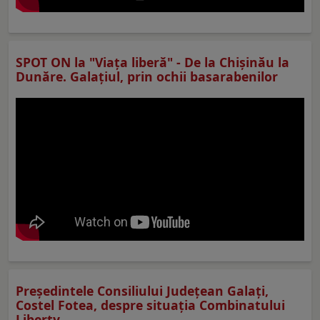
SPOT ON la "Viaţa liberă" - De la Chișinău la
Dunăre. Galațiul, prin ochii basarabenilor
Preşedintele Consiliului Judeţean Galaţi,
Costel Fotea, despre situaţia Combinatului
Liberty