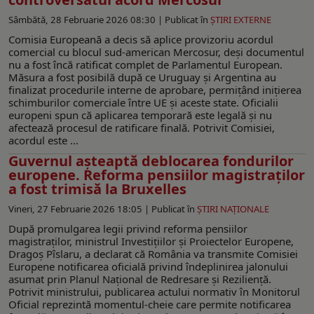
Sâmbătă, 28 Februarie 2026 08:30 |
Publicat în
ŞTIRI EXTERNE
Comisia Europeană a decis să aplice provizoriu acordul
comercial cu blocul sud-american Mercosur, deși documentul
nu a fost încă ratificat complet de Parlamentul European.
Măsura a fost posibilă după ce Uruguay și Argentina au
finalizat procedurile interne de aprobare, permițând inițierea
schimburilor comerciale între UE și aceste state. Oficialii
europeni spun că aplicarea temporară este legală și nu
afectează procesul de ratificare finală. Potrivit Comisiei,
acordul este ...
Guvernul așteaptă deblocarea fondurilor
europene. Reforma pensiilor magistraților
a fost trimisă la Bruxelles
Vineri, 27 Februarie 2026 18:05 |
Publicat în
ŞTIRI NAŢIONALE
După promulgarea legii privind reforma pensiilor
magistraților, ministrul Investițiilor și Proiectelor Europene,
Dragoș Pîslaru, a declarat că România va transmite Comisiei
Europene notificarea oficială privind îndeplinirea jalonului
asumat prin Planul Național de Redresare și Reziliență.
Potrivit ministrului, publicarea actului normativ în Monitorul
Oficial reprezintă momentul-cheie care permite notificarea