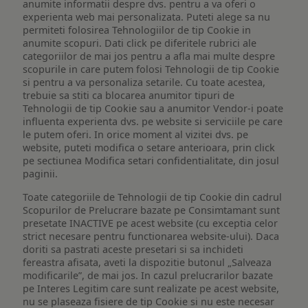
anumite informatii despre dvs. pentru a va oferi o
experienta web mai personalizata. Puteti alege sa nu
permiteti folosirea Tehnologiilor de tip Cookie in
anumite scopuri. Dati click pe diferitele rubrici ale
categoriilor de mai jos pentru a afla mai multe despre
scopurile in care putem folosi Tehnologii de tip Cookie
si pentru a va personaliza setarile. Cu toate acestea,
trebuie sa stiti ca blocarea anumitor tipuri de
Tehnologii de tip Cookie sau a anumitor Vendor-i poate
influenta experienta dvs. pe website si serviciile pe care
le putem oferi. In orice moment al vizitei dvs. pe
website, puteti modifica o setare anterioara, prin click
pe sectiunea Modifica setari confidentialitate, din josul
paginii.
Toate categoriile de Tehnologii de tip Cookie din cadrul
Scopurilor de Prelucrare bazate pe Consimtamant sunt
presetate INACTIVE pe acest website (cu exceptia celor
strict necesare pentru functionarea website-ului). Daca
doriti sa pastrati aceste presetari si sa inchideti
fereastra afisata, aveti la dispozitie butonul „Salveaza
modificarile”, de mai jos. In cazul prelucrarilor bazate
pe Interes Legitim care sunt realizate pe acest website,
nu se plaseaza fisiere de tip Cookie si nu este necesar