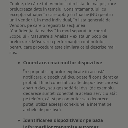
Cookie, de către toți Vendor-ii din lista de mai jos, care
prelucreaza date in temeiul Consimtamantului, cu
excepția situației în care optați cu Inactiv (NU) pentru
unii Vendor-i, în mod individual, în lista generală de
Vendori, pe care o regăsiți la secțiunea
“Confidențialitatea dvs.” In mod separat, in cadrul
Scopului « Masurare si Analiza » exista un Scop de
prelucrare, Măsurarea performanței conținutului,
pentru care procedura este similara celei descrise mai
sus.
Conectarea mai multor dispozitive
În sprijinul scopurilor explicate în această
notificare, dispozitivul dvs. poate fi considerat ca
probabil fiind conectat cu alte dispozitive care vă
aparțin dvs., sau gospodăriei dvs. (de exemplu,
deoarece sunteți conectat la același serviciu atât
pe telefon, cât și pe computer sau deoarece
puteți utiliza aceeași conexiune la internet pe
ambele dispozitive).
Identificarea dispozitivelor pe baza
informațiilor transmise automat