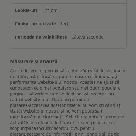
funcționalităților
website-
__cf_bm
ului
Terț
Câteva secunde
Măsurare și analiză
Aceste fișiere ne permit să contorizăm vizitele și sursele
de trafic, astfel încât să putem măsura și îmbunătăți
performanța website-ului nostru. Acestea ne ajută să
cunoaștem cele mai populare sau mai puțin populare
pagini și să vedem cum se deplasează vizitatorii în
cadrul website-ului. Dacă nu permiteți
plasarea/accesarea acestor fișiere, nu vom ști când ați
vizitat website-ul nostru și nu vom putea să-i
monitorizăm performanța. Selectarea opțiunii generale
Activ (DA) in coloana de Consimtamant pentru acest
scop implică inclusiv acordul dvs. pentru
plasare/accesare de informații, prin Tehnologii de tip