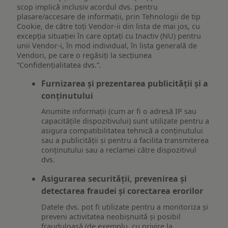
scop implică inclusiv acordul dvs. pentru
plasare/accesare de informații, prin Tehnologii de tip
Cookie, de către toți Vendor-ii din lista de mai jos, cu
excepția situației în care optați cu Inactiv (NU) pentru
unii Vendor-i, în mod individual, în lista generală de
Vendori, pe care o regăsiți la secțiunea
“Confidențialitatea dvs.”.
Furnizarea și prezentarea publicității și a
conținutului
Anumite informații (cum ar fi o adresă IP sau
capacitățile dispozitivului) sunt utilizate pentru a
asigura compatibilitatea tehnică a conținutului
sau a publicității și pentru a facilita transmiterea
conținutului sau a reclamei către dispozitivul
dvs.
Asigurarea securității, prevenirea și
detectarea fraudei și corectarea erorilor
Datele dvs. pot fi utilizate pentru a monitoriza și
preveni activitatea neobișnuită și posibil
frauduloasă (de exemplu, cu privire la