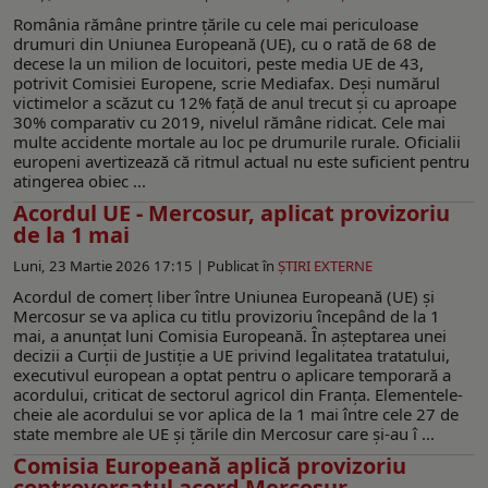
România rămâne printre țările cu cele mai periculoase
drumuri din Uniunea Europeană (UE), cu o rată de 68 de
decese la un milion de locuitori, peste media UE de 43,
potrivit Comisiei Europene, scrie Mediafax. Deși numărul
victimelor a scăzut cu 12% față de anul trecut și cu aproape
30% comparativ cu 2019, nivelul rămâne ridicat. Cele mai
multe accidente mortale au loc pe drumurile rurale. Oficialii
europeni avertizează că ritmul actual nu este suficient pentru
atingerea obiec ...
Acordul UE - Mercosur, aplicat provizoriu
de la 1 mai
Luni, 23 Martie 2026 17:15 |
Publicat în
ŞTIRI EXTERNE
Acordul de comerț liber între Uniunea Europeană (UE) și
Mercosur se va aplica cu titlu provizoriu începând de la 1
mai, a anunțat luni Comisia Europeană. În așteptarea unei
decizii a Curții de Justiție a UE privind legalitatea tratatului,
executivul european a optat pentru o aplicare temporară a
acordului, criticat de sectorul agricol din Franța. Elementele-
cheie ale acordului se vor aplica de la 1 mai între cele 27 de
state membre ale UE și țările din Mercosur care și-au î ...
Comisia Europeană aplică provizoriu
controversatul acord Mercosur