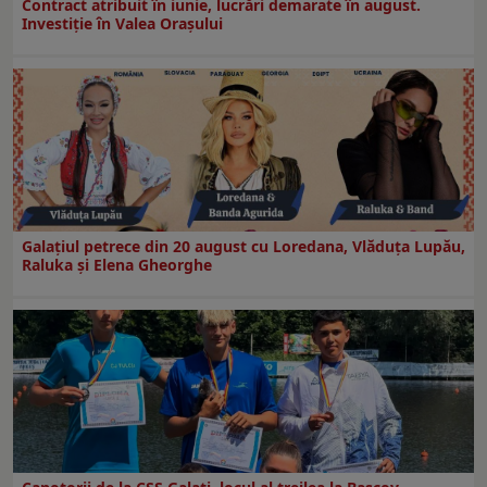
Contract atribuit în iunie, lucrări demarate în august.
Investiţie în Valea Oraşului
Galaţiul petrece din 20 august cu Loredana, Vlăduța Lupău,
Raluka și Elena Gheorghe