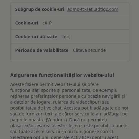
Stocarea
admp-tc-sati.adtlgc.com
și/sau
accesarea
cX_P
informațiilor
de
Terț
pe
un
Câteva secunde
dispozitiv
Asigurarea funcționalităților website-ului
Aceste fișiere permit website-ului să ofere
funcționalități sporite și personalizate, de exemplu
reţinerea preferinţelor personale cu ocazia navigării și
a datelor de logare, rularea de videoclipuri sau
posibilitatea de live chat. Acestea pot fi adăugate de noi
sau de furnizori terți ale căror servicii le-am adăugat pe
paginile noastre (Vendor-i). Dacă nu permiteți
plasarea/accesarea acestor fișiere, este posibil ca unele
sau toate aceste servicii să nu funcționeze corect.
Selectarea opțiunii generale Activ (DA) pentru acest