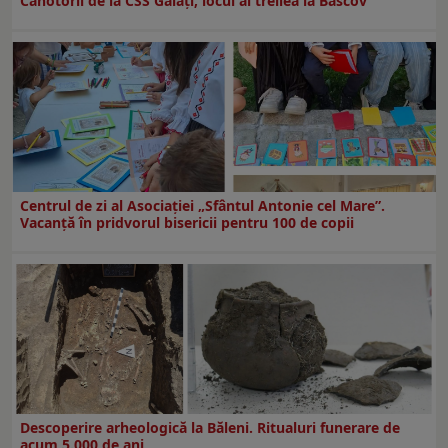
Canotorii de la CSS Galați, locul al treilea la Bascov
Centrul de zi al Asociației „Sfântul Antonie cel Mare”.
Vacanță în pridvorul bisericii pentru 100 de copii
Descoperire arheologică la Băleni. Ritualuri funerare de
acum 5.000 de ani