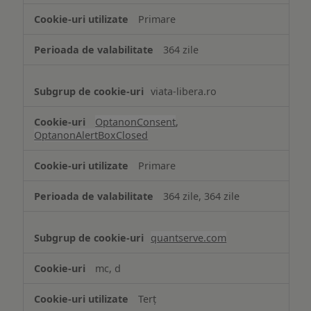
strict
Primare
necesare
364 zile
viata-libera.ro
OptanonConsent
,
OptanonAlertBoxClosed
Primare
364 zile, 364 zile
quantserve.com
mc, d
Terț