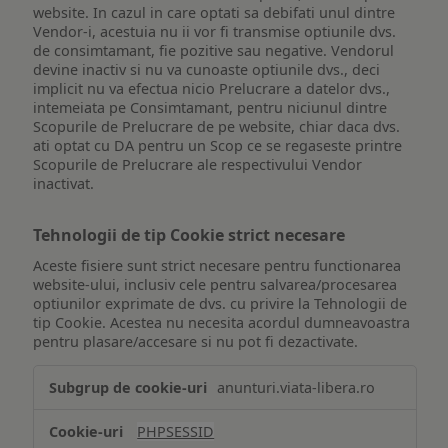
website. In cazul in care optati sa debifati unul dintre
Vendor-i, acestuia nu ii vor fi transmise optiunile dvs.
de consimtamant, fie pozitive sau negative. Vendorul
devine inactiv si nu va cunoaste optiunile dvs., deci
implicit nu va efectua nicio Prelucrare a datelor dvs.,
intemeiata pe Consimtamant, pentru niciunul dintre
Scopurile de Prelucrare de pe website, chiar daca dvs.
ati optat cu DA pentru un Scop ce se regaseste printre
Scopurile de Prelucrare ale respectivului Vendor
inactivat.
Tehnologii de tip Cookie strict necesare
Aceste fisiere sunt strict necesare pentru functionarea
website-ului, inclusiv cele pentru salvarea/procesarea
optiunilor exprimate de dvs. cu privire la Tehnologii de
tip Cookie. Acestea nu necesita acordul dumneavoastra
pentru plasare/accesare si nu pot fi dezactivate.
Tehnologii
anunturi.viata-libera.ro
de
tip
PHPSESSID
Cookie