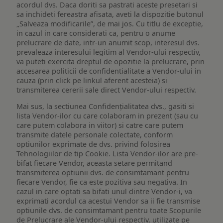
acordul dvs. Daca doriti sa pastrati aceste presetari si
sa inchideti fereastra afisata, aveti la dispozitie butonul
„Salveaza modificarile”, de mai jos. Cu titlu de exceptie,
in cazul in care considerati ca, pentru o anume
prelucrare de date, intr-un anumit scop, interesul dvs.
prevaleaza interesului legitim al Vendor-ului respectiv,
va puteti exercita dreptul de opozitie la prelucrare, prin
accesarea politicii de confidentialitate a Vendor-ului in
cauza (prin click pe linkul aferent acesteia) si
transmiterea cererii sale direct Vendor-ului respectiv.
Mai sus, la sectiunea Confidențialitatea dvs., gasiti si
lista Vendor-ilor cu care colaboram in prezent (sau cu
care putem colabora in viitor) si catre care putem
transmite datele personale colectate, conform
optiunilor exprimate de dvs. privind folosirea
Tehnologiilor de tip Cookie. Lista Vendor-ilor are pre-
bifat fiecare Vendor, aceasta setare permitand
transmiterea optiunii dvs. de consimtamant pentru
fiecare Vendor, fie ca este pozitiva sau negativa. In
cazul in care optati sa bifati unul dintre Vendor-i, va
exprimati acordul ca acestui Vendor sa ii fie transmise
optiunile dvs. de consimtamant pentru toate Scopurile
de Prelucrare ale Vendor-ului respectiv, utilizate pe