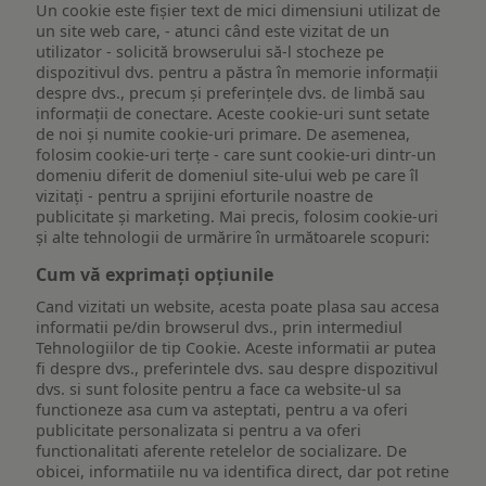
Un cookie este fişier text de mici dimensiuni utilizat de
un site web care, - atunci când este vizitat de un
utilizator - solicită browserului să-l stocheze pe
dispozitivul dvs. pentru a păstra în memorie informații
despre dvs., precum și preferințele dvs. de limbă sau
informații de conectare. Aceste cookie-uri sunt setate
de noi și numite cookie-uri primare. De asemenea,
folosim cookie-uri terțe - care sunt cookie-uri dintr-un
domeniu diferit de domeniul site-ului web pe care îl
vizitați - pentru a sprijini eforturile noastre de
publicitate și marketing. Mai precis, folosim cookie-uri
și alte tehnologii de urmărire în următoarele scopuri:
Cum vă exprimați opțiunile
Cand vizitati un website, acesta poate plasa sau accesa
informatii pe/din browserul dvs., prin intermediul
Tehnologiilor de tip Cookie. Aceste informatii ar putea
fi despre dvs., preferintele dvs. sau despre dispozitivul
dvs. si sunt folosite pentru a face ca website-ul sa
functioneze asa cum va asteptati, pentru a va oferi
publicitate personalizata si pentru a va oferi
functionalitati aferente retelelor de socializare. De
obicei, informatiile nu va identifica direct, dar pot retine