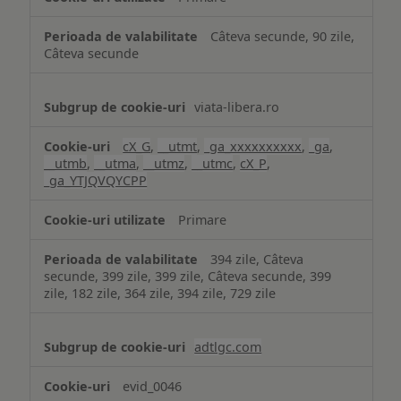
Câteva secunde, 90 zile,
Câteva secunde
viata-libera.ro
cX_G
,
__utmt
,
_ga_xxxxxxxxxx
,
_ga
,
__utmb
,
__utma
,
__utmz
,
__utmc
,
cX_P
,
_ga_YTJQVQYCPP
Primare
394 zile, Câteva
secunde, 399 zile, 399 zile, Câteva secunde, 399
zile, 182 zile, 364 zile, 394 zile, 729 zile
adtlgc.com
evid_0046