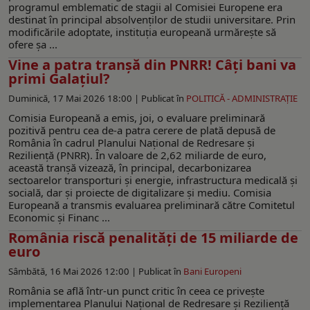
programul emblematic de stagii al Comisiei Europene era
destinat în principal absolvenților de studii universitare. Prin
modificările adoptate, instituția europeană urmărește să
ofere șa ...
Vine a patra tranșă din PNRR! Câţi bani va
primi Galațiul?
Duminică, 17 Mai 2026 18:00 |
Publicat în
POLITICĂ - ADMINISTRAŢIE
Comisia Europeană a emis, joi, o evaluare preliminară
pozitivă pentru cea de-a patra cerere de plată depusă de
România în cadrul Planului Național de Redresare și
Reziliență (PNRR). În valoare de 2,62 miliarde de euro,
această tranșă vizează, în principal, decarbonizarea
sectoarelor transporturi și energie, infrastructura medicală și
socială, dar și proiecte de digitalizare și mediu. Comisia
Europeană a transmis evaluarea preliminară către Comitetul
Economic și Financ ...
România riscă penalități de 15 miliarde de
euro
Sâmbătă, 16 Mai 2026 12:00 |
Publicat în
Bani Europeni
România se află într-un punct critic în ceea ce privește
implementarea Planului Național de Redresare și Reziliență