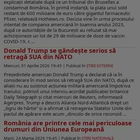
explicații detaliate după ce un tribunal din Bruxelles a
condamnat România, în primă instanță, la plata unui sold
restant de 600 milioane de euro către gigantul farmaceutic
Pfizer, relatează HotNews.ro. Decizia vine în urma procesului
intentat de compania americană în toamna anului 2023,
după ce autoritățile de la București au refuzat să mai
achiziționeze un lot de 29 de milioane de doze de vaccin
COVID-19, c ...
Donald Trump se gândește serios să
retragă SUA din NATO
Miercuri, 01 Aprilie 2026 19:45 |
Publicat în
ŞTIRI EXTERNE
Președintele american Donald Trump a declarat că ia în
considerare în mod serios să retragă SUA din NATO, după ce
aliații nu au susținut acțiunea militară americană împotriva
Iranului, potrivit unui interviu acordat publicației britanice
Daily Telegraph și citat miercuri de Reuters, informează
Agerpres. Trump a descris Alianța Nord-Atlantică drept un
„tigru de hârtie” și a afirmat că retragerea Statelor Unite din
pactul de apărare este acum „dincolo de orice reconsid ...
România are printre cele mai periculoase
drumuri din Uniunea Europeană
Marți, 24 Martie 2026 19:45 |
Publicat în
ŞTIRI NAŢIONALE