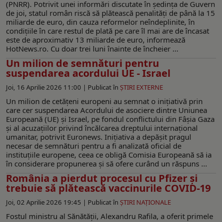
(PNRR). Potrivit unei informări discutate în ședința de Guvern
de joi, statul român riscă să plătească penalități de până la 15
miliarde de euro, din cauza reformelor neîndeplinite, în
condițiile în care restul de plată pe care îl mai are de încasat
este de aproximativ 13 miliarde de euro, informează
HotNews.ro. Cu doar trei luni înainte de încheier ...
Un milion de semnături pentru
suspendarea acordului UE - Israel
Joi, 16 Aprilie 2026 11:00 |
Publicat în
ŞTIRI EXTERNE
Un milion de cetățeni europeni au semnat o inițiativă prin
care cer suspendarea Acordului de asociere dintre Uniunea
Europeană (UE) și Israel, pe fondul conflictului din Fâșia Gaza
și al acuzațiilor privind încălcarea dreptului internațional
umanitar, potrivit Euronews. Inițiativa a depășit pragul
necesar de semnături pentru a fi analizată oficial de
instituțiile europene, ceea ce obligă Comisia Europeană să ia
în considerare propunerea și să ofere curând un răspuns ...
România a pierdut procesul cu Pfizer şi
trebuie să plătească vaccinurile COVID-19
Joi, 02 Aprilie 2026 19:45 |
Publicat în
ŞTIRI NAŢIONALE
Fostul ministru al Sănătății, Alexandru Rafila, a oferit primele