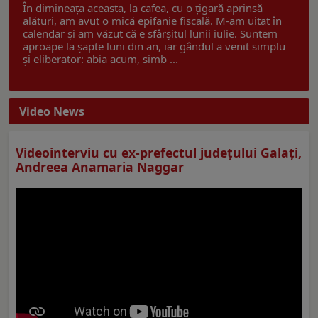
În dimineața aceasta, la cafea, cu o țigară aprinsă
alături, am avut o mică epifanie fiscală. M-am uitat în
calendar și am văzut că e sfârșitul lunii iulie. Suntem
aproape la șapte luni din an, iar gândul a venit simplu
și eliberator: abia acum, simb ...
Video News
Videointerviu cu ex-prefectul judeţului Galaţi,
Andreea Anamaria Naggar