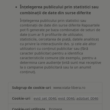
Înțelegerea publicului prin statistici sau
combinații de date din surse diferite
Înțelegerea publicului prin statistici sau
combinații de date din surse diferite Rapoartele
pot fi generate pe baza combinației de seturi de
date (cum ar fi profilurile de utilizator,
statisticile, cercetarea de piață, datele analitice)
cu privire la interacțiunile dvs. și cele ale altor
utilizatori cu conținut publicitar sau (fără
caracter publicitar) pentru a identifica
caracteristicile comune (de exemplu, pentru a
determina care audiențe țintă sunt mai receptive
la o campanie publicitară sau la un anumit
conținut).
Măsurare
www.viata-libera.ro
și
analiză
evid_set_0046
,
evid_0046
,
adptset_0046
Primare