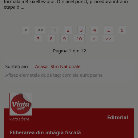
formală a Bruxelles-ului. Din acel punct, procedura intră în
etapa d ...
1
2
3
4
...
6
7
8
9
10
Pagina 1 din 12
Sunteți aici:
Acasă
Ştiri Naţionale
Afişez elemetele după tag: comisia europeana
Editorial
Viaţa Liberă
Eliberarea din iobăgia fiscală